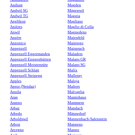
Andiast
Magden
Andwil SG
Mägenwil
Andwil TG
Maggia
Anglikon
Magliaso
Anières
Maglio di Colla
Anwil
Magnedens
Anzère
Maienfeld
Anzonico
Mairengo
Appenzell
Maisprach
Appenzell Eggerstanden
Maladers
Appenzell Enggenhütten
Malans GR
Appenzell Meistersrüte
Malans SG
Appenzell Schlatt
Malix
Appenzell Steinegg
Malleray
Apples
Maloja
Aproz (Nendaz)
Malters
Aquila
Malvaglia
Aran
Mamishaus
Aranno
Mammern
Arbaz
Mandach
Arbedo
Männedorf
Arboldswil
Mannenbach-Salenstein
Arbon
Mannens
Arcegno
Manno