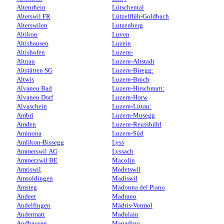
Altenrhein
Lütschental
Alterswil FR
Lützelflüh-Goldbach
Alterswilen
Lutzenberg
Altikon
Luven
Altishausen
Luzein
Altishofen
Luzern-
Altnau
Luzern-Altstadt
Altstätten SG
Luzern-Biregg:
Altwis
Luzern-Bruch
Alvaneu Bad
Luzern-Hirschmatt:
Alvaneu Dorf
Luzern-Horw
Alvaschein
Luzern-Littau:
Ambrì
Luzern-Musegg
Amden
Luzern-Reussbühl
Aminona
Luzern-Süd
Amlikon-Bissegg
Lyss
Ammerswil AG
Lyssach
Ammerzwil BE
Macolin
Amriswil
Madetswil
Amsoldingen
Madiswil
Amsteg
Madonna del Piano
Andeer
Madrano
Andelfingen
Mädris-Vermol
Andermatt
Madulain
Andhausen
Magadino