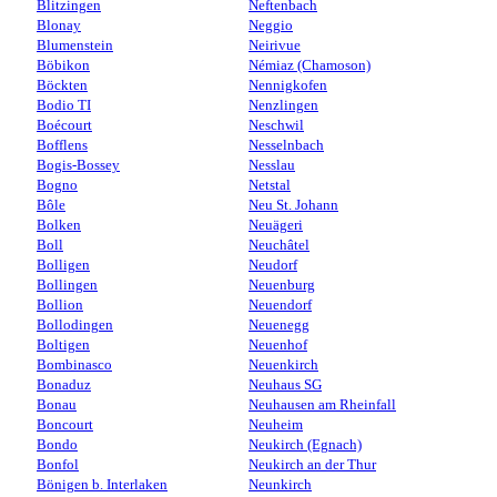
Blitzingen
Neftenbach
Blonay
Neggio
Blumenstein
Neirivue
Böbikon
Némiaz (Chamoson)
Böckten
Nennigkofen
Bodio TI
Nenzlingen
Boécourt
Neschwil
Bofflens
Nesselnbach
Bogis-Bossey
Nesslau
Bogno
Netstal
Bôle
Neu St. Johann
Bolken
Neuägeri
Boll
Neuchâtel
Bolligen
Neudorf
Bollingen
Neuenburg
Bollion
Neuendorf
Bollodingen
Neuenegg
Boltigen
Neuenhof
Bombinasco
Neuenkirch
Bonaduz
Neuhaus SG
Bonau
Neuhausen am Rheinfall
Boncourt
Neuheim
Bondo
Neukirch (Egnach)
Bonfol
Neukirch an der Thur
Bönigen b. Interlaken
Neunkirch