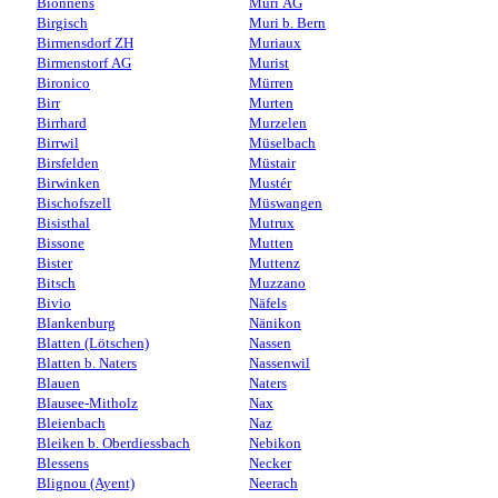
Bionnens
Muri AG
Birgisch
Muri b. Bern
Birmensdorf ZH
Muriaux
Birmenstorf AG
Murist
Bironico
Mürren
Birr
Murten
Birrhard
Murzelen
Birrwil
Müselbach
Birsfelden
Müstair
Birwinken
Mustér
Bischofszell
Müswangen
Bisisthal
Mutrux
Bissone
Mutten
Bister
Muttenz
Bitsch
Muzzano
Bivio
Näfels
Blankenburg
Nänikon
Blatten (Lötschen)
Nassen
Blatten b. Naters
Nassenwil
Blauen
Naters
Blausee-Mitholz
Nax
Bleienbach
Naz
Bleiken b. Oberdiessbach
Nebikon
Blessens
Necker
Blignou (Ayent)
Neerach