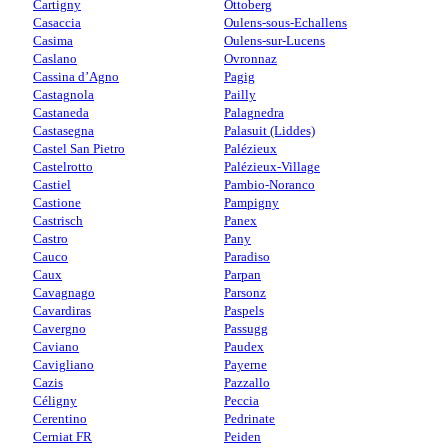
Cartigny
Ottoberg
Casaccia
Oulens-sous-Echallens
Casima
Oulens-sur-Lucens
Caslano
Ovronnaz
Cassina d’Agno
Pagig
Castagnola
Pailly
Castaneda
Palagnedra
Castasegna
Palasuit (Liddes)
Castel San Pietro
Palézieux
Castelrotto
Palézieux-Village
Castiel
Pambio-Noranco
Castione
Pampigny
Castrisch
Panex
Castro
Pany
Cauco
Paradiso
Caux
Parpan
Cavagnago
Parsonz
Cavardiras
Paspels
Cavergno
Passugg
Caviano
Paudex
Cavigliano
Payerne
Cazis
Pazzallo
Céligny
Peccia
Cerentino
Pedrinate
Cerniat FR
Peiden