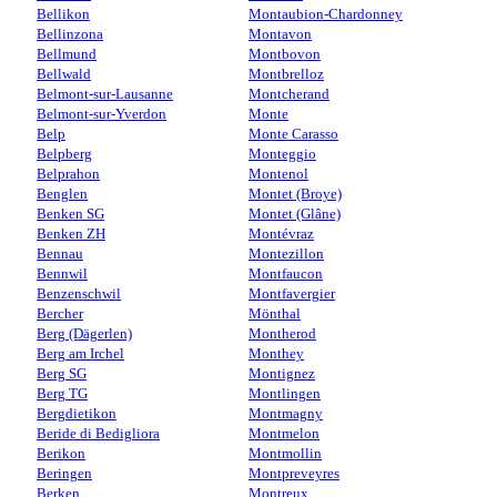
Bellikon
Montaubion-Chardonney
Bellinzona
Montavon
Bellmund
Montbovon
Bellwald
Montbrelloz
Belmont-sur-Lausanne
Montcherand
Belmont-sur-Yverdon
Monte
Belp
Monte Carasso
Belpberg
Monteggio
Belprahon
Montenol
Benglen
Montet (Broye)
Benken SG
Montet (Glâne)
Benken ZH
Montévraz
Bennau
Montezillon
Bennwil
Montfaucon
Benzenschwil
Montfavergier
Bercher
Mönthal
Berg (Dägerlen)
Montherod
Berg am Irchel
Monthey
Berg SG
Montignez
Berg TG
Montlingen
Bergdietikon
Montmagny
Beride di Bedigliora
Montmelon
Berikon
Montmollin
Beringen
Montpreveyres
Berken
Montreux