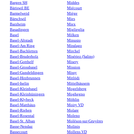
Bargen SH
Middes
Bäriswil BE
Miécourt
Barmelweid
Miège
Bärschwil
Mies
Barzheim
Miex
Basadingen
Miglieglia
Basel
Milken
Basel-Altstadt
Minusio
Basel-Am Ring
Miralago
Basel-Bachletten
Mirchel
Basel-Bruderholz
Misériez (Salins)
Basel-Gotthelf
Misery
Basel-Grossbasel
Mission
Basel-Gundeldingen
Missy
Basel-Hirzbrunnen
Mitlödi
Basel-Iselin
Mittelhäusern
Basel-Kleinbasel
Mogelsberg
Basel-Kleinhüningen
Moghegno
Basel-Klybeck
Möhlin
Basel-Matthäus
Moiry VD
Basel-Riehen
Molare
Basel-Rosental
Moleno
Basel-St. Alban
Moléson-sur-Gruyères
Basse-Nendaz
Molinis
Bassecourt
Mollens VD