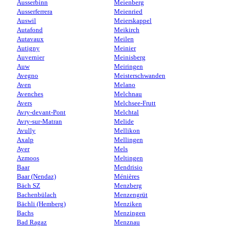
Ausserbinn
Meienberg
Ausserferrera
Meienried
Auswil
Meierskappel
Autafond
Meikirch
Autavaux
Meilen
Autigny
Meinier
Auvernier
Meinisberg
Auw
Meiringen
Avegno
Meisterschwanden
Aven
Melano
Avenches
Melchnau
Avers
Melchsee-Frutt
Avry-devant-Pont
Melchtal
Avry-sur-Matran
Melide
Avully
Mellikon
Axalp
Mellingen
Ayer
Mels
Azmoos
Meltingen
Baar
Mendrisio
Baar (Nendaz)
Ménières
Bäch SZ
Menzberg
Bachenbülach
Menzengrüt
Bächli (Hemberg)
Menziken
Bachs
Menzingen
Bad Ragaz
Menznau