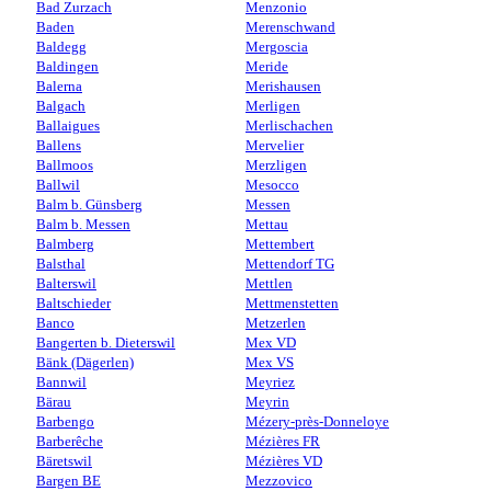
Bad Zurzach
Menzonio
Baden
Merenschwand
Baldegg
Mergoscia
Baldingen
Meride
Balerna
Merishausen
Balgach
Merligen
Ballaigues
Merlischachen
Ballens
Mervelier
Ballmoos
Merzligen
Ballwil
Mesocco
Balm b. Günsberg
Messen
Balm b. Messen
Mettau
Balmberg
Mettembert
Balsthal
Mettendorf TG
Balterswil
Mettlen
Baltschieder
Mettmenstetten
Banco
Metzerlen
Bangerten b. Dieterswil
Mex VD
Bänk (Dägerlen)
Mex VS
Bannwil
Meyriez
Bärau
Meyrin
Barbengo
Mézery-près-Donneloye
Barberêche
Mézières FR
Bäretswil
Mézières VD
Bargen BE
Mezzovico