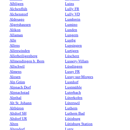
Albligen
Luins
Alchenflüh
Lully FR
Alchenstorf
Lully VD
Aldesago
Lumbrein
Algetshausen
Lumino
Alikon
Lunden
Allaman
Lungern
Alle
Lupfig
Allens
Lupsingen
Allenwinden
Lurtigen
Allerheiligenberg
Lüscherz
Allmendingen b. Bern
Lussery-Villars
Allschwil
Lüsslingen
Almens
Lussy FR
Alosen
Lussy-sur-Morges
Alp Grüm
Lustdorf
Alpnach Dorf
Lustmühle
Alpnachstad
Luterbach
Alpthal
Lüterkofen
Alt St. Johann
Lüterswil
Altbüron
Luthern
Altdorf SH
Luthern Bad
Altdorf UR
Lütisburg
Alten
Lütisburg Station
Altendorf
Lutry