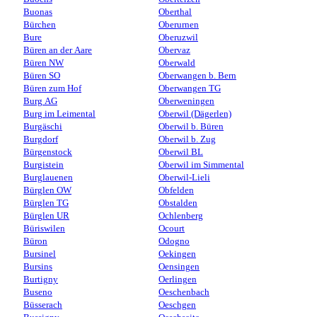
Buonas
Oberthal
Bürchen
Oberurnen
Bure
Oberuzwil
Büren an der Aare
Obervaz
Büren NW
Oberwald
Büren SO
Oberwangen b. Bern
Büren zum Hof
Oberwangen TG
Burg AG
Oberweningen
Burg im Leimental
Oberwil (Dägerlen)
Burgäschi
Oberwil b. Büren
Burgdorf
Oberwil b. Zug
Bürgenstock
Oberwil BL
Burgistein
Oberwil im Simmental
Burglauenen
Oberwil-Lieli
Bürglen OW
Obfelden
Bürglen TG
Obstalden
Bürglen UR
Ochlenberg
Büriswilen
Ocourt
Büron
Odogno
Bursinel
Oekingen
Bursins
Oensingen
Burtigny
Oerlingen
Buseno
Oeschenbach
Büsserach
Oeschgen