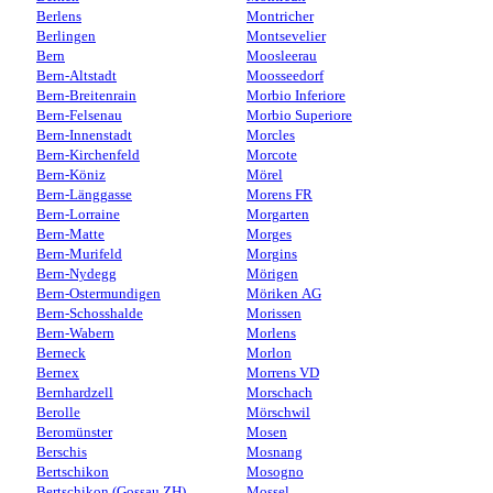
Berlens
Montricher
Berlingen
Montsevelier
Bern
Moosleerau
Bern-Altstadt
Moosseedorf
Bern-Breitenrain
Morbio Inferiore
Bern-Felsenau
Morbio Superiore
Bern-Innenstadt
Morcles
Bern-Kirchenfeld
Morcote
Bern-Köniz
Mörel
Bern-Länggasse
Morens FR
Bern-Lorraine
Morgarten
Bern-Matte
Morges
Bern-Murifeld
Morgins
Bern-Nydegg
Mörigen
Bern-Ostermundigen
Möriken AG
Bern-Schosshalde
Morissen
Bern-Wabern
Morlens
Berneck
Morlon
Bernex
Morrens VD
Bernhardzell
Morschach
Berolle
Mörschwil
Beromünster
Mosen
Berschis
Mosnang
Bertschikon
Mosogno
Bertschikon (Gossau ZH)
Mossel