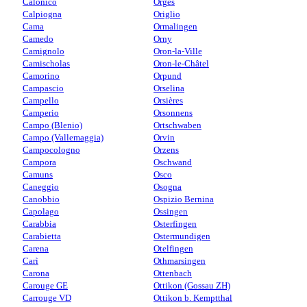
Calonico
Orges
Calpiogna
Origlio
Cama
Ormalingen
Camedo
Orny
Camignolo
Oron-la-Ville
Camischolas
Oron-le-Châtel
Camorino
Orpund
Campascio
Orselina
Campello
Orsières
Camperio
Orsonnens
Campo (Blenio)
Ortschwaben
Campo (Vallemaggia)
Orvin
Campocologno
Orzens
Campora
Oschwand
Camuns
Osco
Caneggio
Osogna
Canobbio
Ospizio Bernina
Capolago
Ossingen
Carabbia
Osterfingen
Carabietta
Ostermundigen
Carena
Otelfingen
Carì
Othmarsingen
Carona
Ottenbach
Carouge GE
Ottikon (Gossau ZH)
Carrouge VD
Ottikon b. Kemptthal