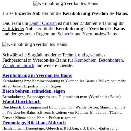
Ihr zertifizierter Anbieter für die
Kernbohrung Yverdon-les-Bains
.
Das Team um
Damir Oroslan
ist mit über 27 Jahren Erfahrung Ihr
zertifizierter
Anbieter für die
Kernbohrung
in
Yverdon-les-Bains
und der gesamten Region um
Schweiz
und Yverdon-les-Bains.
Schwäbische Sorgfalt, moderne Technik und geschultes
Fachpersonal
in Yverdon-les-Bains für
Kernbohren, Betonbohren,
Wanddurchbruch
und weitere Dienste.
Kernbohrung in Yverdon-les-Bains
Kernbohrung bzw. Kernlochbohrung in Yverdon-les-Bains + 200km, seit mehr
als 25 Jahren Expertise in der Region
Beton bohren, schneiden, sägen
Betonbohrung, Betonsägearbeiten, Fugenschnitt uvm. (Yverdon-les-Bains)
Wand-Durchbruch
Durchbruch: Bohrungen und Durchbruch von Wände, Beton, Mauer, Stein u.ä
in Yverdon-les-Bains, z.B. zum Erweitern von Räumen, Einbau von Türen u.
Fenster, Klimaanlage, Kamin-Einbau u. weitere
Demontage, Rückbau, Abbruch
Handabbruch: Demontage, Abbruch u. Rückbau, z.B. Balkon-Entfernung,