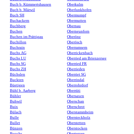
Buch b. Kümmertshausen
Oberkulm
Buch b. Märwil
Oberlunkhofen
Buch SH
Obermumpf
Buchackern
Obermutten
Buchberg
Obernau
Buchen
Oberneunforn
Buchen im Prättigau
Oberönz
Buchillon
Oberösch
Buchrain
Oberramsern
Buchs AG
Oberrickenbach
Buchs LU
Oberried am Brienzersee
Buchs SG
Oberried FR
Buchs ZH
Oberrieden
Büchslen
Oberriet SG
Buckten
Oberrindal
Büetigen
Oberrohrdorf
Bühl b. Aarberg
Oberrüti
Bühler
Obersaxen
Buhwil
Oberschan
Buix
Oberschrot
Bülach
Oberstammheim
Bulle
Obersteckholz
Bullet
Oberstetten
Bünzen
Oberstocken
Buochs
Oberterzen