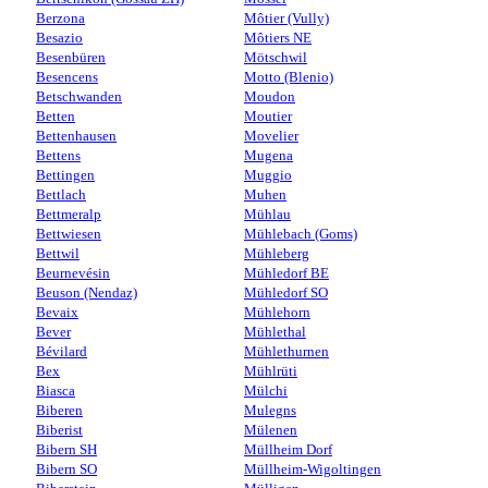
Berzona
Môtier (Vully)
Besazio
Môtiers NE
Besenbüren
Mötschwil
Besencens
Motto (Blenio)
Betschwanden
Moudon
Betten
Moutier
Bettenhausen
Movelier
Bettens
Mugena
Bettingen
Muggio
Bettlach
Muhen
Bettmeralp
Mühlau
Bettwiesen
Mühlebach (Goms)
Bettwil
Mühleberg
Beurnevésin
Mühledorf BE
Beuson (Nendaz)
Mühledorf SO
Bevaix
Mühlehorn
Bever
Mühlethal
Bévilard
Mühlethurnen
Bex
Mühlrüti
Biasca
Mülchi
Biberen
Mulegns
Biberist
Mülenen
Bibern SH
Müllheim Dorf
Bibern SO
Müllheim-Wigoltingen