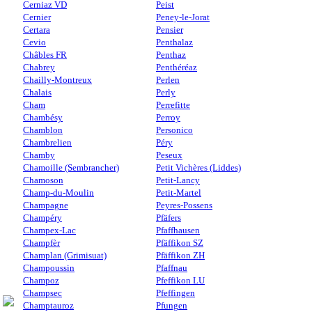
Cerniaz VD
Peist
Cernier
Peney-le-Jorat
Certara
Pensier
Cevio
Penthalaz
Châbles FR
Penthaz
Chabrey
Penthéréaz
Chailly-Montreux
Perlen
Chalais
Perly
Cham
Perrefitte
Chambésy
Perroy
Chamblon
Personico
Chambrelien
Péry
Chamby
Peseux
Chamoille (Sembrancher)
Petit Vichères (Liddes)
Chamoson
Petit-Lancy
Champ-du-Moulin
Petit-Martel
Champagne
Peyres-Possens
Champéry
Pfäfers
Champex-Lac
Pfaffhausen
Champfèr
Pfäffikon SZ
Champlan (Grimisuat)
Pfäffikon ZH
Champoussin
Pfaffnau
Champoz
Pfeffikon LU
Champsec
Pfeffingen
Champtauroz
Pfungen