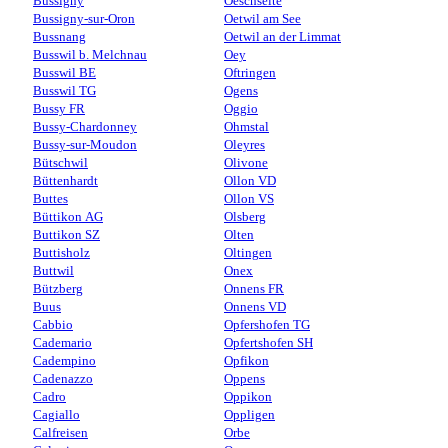
Bussigny
Oeschseite
Bussigny-sur-Oron
Oetwil am See
Bussnang
Oetwil an der Limmat
Busswil b. Melchnau
Oey
Busswil BE
Oftringen
Busswil TG
Ogens
Bussy FR
Oggio
Bussy-Chardonney
Ohmstal
Bussy-sur-Moudon
Oleyres
Bütschwil
Olivone
Büttenhardt
Ollon VD
Buttes
Ollon VS
Büttikon AG
Olsberg
Buttikon SZ
Olten
Buttisholz
Oltingen
Buttwil
Onex
Bützberg
Onnens FR
Buus
Onnens VD
Cabbio
Opfershofen TG
Cademario
Opfertshofen SH
Cadempino
Opfikon
Cadenazzo
Oppens
Cadro
Oppikon
Cagiallo
Oppligen
Calfreisen
Orbe