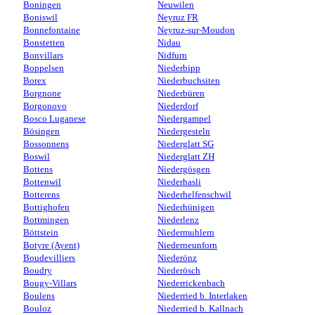
Boningen
Neuwilen
Boniswil
Neyruz FR
Bonnefontaine
Neyruz-sur-Moudon
Bonstetten
Nidau
Bonvillars
Nidfurn
Boppelsen
Niederbipp
Borex
Niederbuchsiten
Borgnone
Niederbüren
Borgonovo
Niederdorf
Bosco Luganese
Niedergampel
Bösingen
Niedergesteln
Bossonnens
Niederglatt SG
Boswil
Niederglatt ZH
Bottens
Niedergösgen
Bottenwil
Niederhasli
Botterens
Niederhelfenschwil
Bottighofen
Niederhünigen
Bottmingen
Niederlenz
Böttstein
Niedermuhlern
Botyre (Ayent)
Niederneunforn
Boudevilliers
Niederönz
Boudry
Niederösch
Bougy-Villars
Niederrickenbach
Boulens
Niederried b. Interlaken
Bouloz
Niederried b. Kallnach