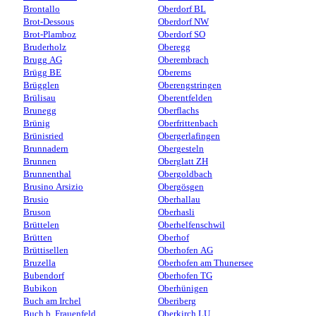
Brontallo
Oberdorf BL
Brot-Dessous
Oberdorf NW
Brot-Plamboz
Oberdorf SO
Bruderholz
Oberegg
Brugg AG
Oberembrach
Brügg BE
Oberems
Brügglen
Oberengstringen
Brülisau
Oberentfelden
Brunegg
Oberflachs
Brünig
Oberfrittenbach
Brünisried
Obergerlafingen
Brunnadern
Obergesteln
Brunnen
Oberglatt ZH
Brunnenthal
Obergoldbach
Brusino Arsizio
Obergösgen
Brusio
Oberhallau
Bruson
Oberhasli
Brüttelen
Oberhelfenschwil
Brütten
Oberhof
Brüttisellen
Oberhofen AG
Bruzella
Oberhofen am Thunersee
Bubendorf
Oberhofen TG
Bubikon
Oberhünigen
Buch am Irchel
Oberiberg
Buch b. Frauenfeld
Oberkirch LU