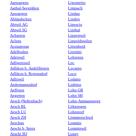
Aarwangen
Ligornetto
Aathal-Seegräben
Limpach
Aawangen
Lindau
Abländschen
Linden
Abtwil AG
Linescio
Abtwil SG
Linthal
Achseten
Lipperswil
Aclens
Lippoldswilen
Acquarossa
Littenheid
Adelboden
Litzirüti
Adetswil
Lobsigen
Adligenswil
Loc
Adlikon b. Andelfingen
Locarno
Adlikon b. Regensdorf
Loco
Adliswil
Lodano
Aedermannsdorf
Lodrino
Aefligen
Lohn GR
Aegerten
Lohn SH
Aesch (Neftenbach)
Lohn-Ammannsegg
Aesch BL
Löhningen
Aesch LU
Lohnstorf
Aesch ZH
Lömmenschwil
Aeschau
Lommis
Aeschi b. Spiez
Lommiswil
Aeschi SO
Lonay