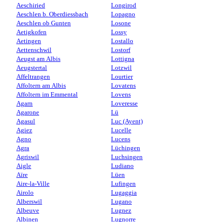
Aeschiried
Longirod
Aeschlen b. Oberdiessbach
Lopagno
Aeschlen ob Gunten
Losone
Aetigkofen
Lossy
Aetingen
Lostallo
Aettenschwil
Lostorf
Aeugst am Albis
Lottigna
Aeugstertal
Lotzwil
Affeltrangen
Lourtier
Affoltern am Albis
Lovatens
Affoltern im Emmental
Lovens
Agarn
Loveresse
Agarone
Lü
Agasul
Luc (Ayent)
Agiez
Lucelle
Agno
Lucens
Agra
Lüchingen
Agriswil
Luchsingen
Aigle
Ludiano
Aïre
Lüen
Aire-la-Ville
Lufingen
Airolo
Lugaggia
Alberswil
Lugano
Albeuve
Lugnez
Albinen
Lugnorre