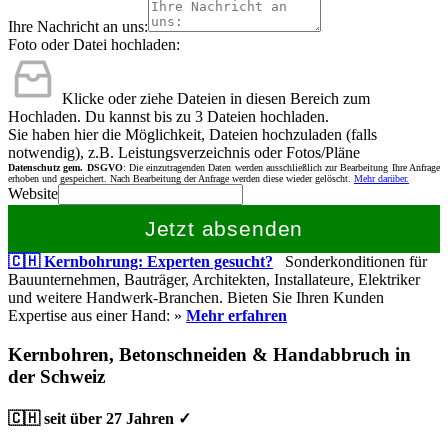
Ihre Nachricht an uns:
Foto oder Datei hochladen:
Klicke oder ziehe Dateien in diesen Bereich zum
Hochladen.
Du kannst bis zu 3 Dateien hochladen.
Sie haben hier die Möglichkeit, Dateien hochzuladen (falls
notwendig), z.B. Leistungsverzeichnis oder Fotos/Pläne
Datenschutz gem. DSGVO
: Die einzutragenden Daten werden ausschließlich zur Bearbeitung Ihre Anfrage
erhoben und gespeichert. Nach Bearbeitung der Anfrage werden diese wieder gelöscht.
Mehr darüber.
Website
Jetzt absenden
🇨🇭 Kernbohrung: Experten gesucht?
Sonderkonditionen für
Bauunternehmen, Bauträger, Architekten, Installateure, Elektriker
und weitere Handwerk-Branchen. Bieten Sie Ihren Kunden
Expertise aus einer Hand: »
Mehr erfahren
Kernbohren, Betonschneiden & Handabbruch in
der Schweiz
🇨🇭 seit über 27 Jahren ✓