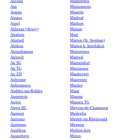
Ascona
Massongex
Asp
Massonnens
Assens
Mastrils
Astano
Mathod
Asuel
Mathon
Athenaz (Avusy)
Matran
Attalens
Matt
Attelwil
Matten (St. Stephan)
Attikon
Matten b. Interlaken
Attinghausen
Mattstetten
Attiswil
Mattwil
Au SG
Matzendorf
Au TG
Matzingen
Au ZH
Mauborget
Aubonne
Mauensee
Auboranges
Maules
Auddes-sur-Riddes
Maur
Auenstein
Mauraz
Augio
Mauren TG
Augst BL
Mayens-de-Chamoson
Aumont
Medeglia
Auressio
Medels im Rheinwald
Aurigeno
Meggen
Auslikon
Mehlsecken
Ausserberg
Meien