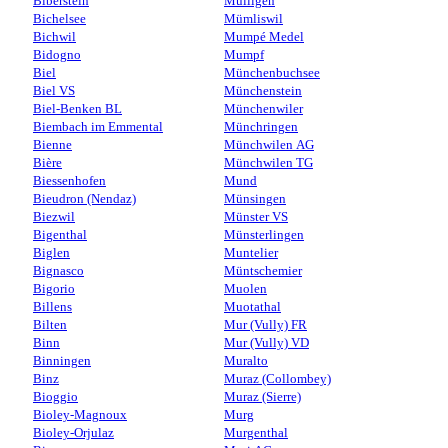
Biberstein
Mülligen
Bichelsee
Mümliswil
Bichwil
Mumpé Medel
Bidogno
Mumpf
Biel
Münchenbuchsee
Biel VS
Münchenstein
Biel-Benken BL
Münchenwiler
Biembach im Emmental
Münchringen
Bienne
Münchwilen AG
Bière
Münchwilen TG
Biessenhofen
Mund
Bieudron (Nendaz)
Münsingen
Biezwil
Münster VS
Bigenthal
Münsterlingen
Biglen
Muntelier
Bignasco
Müntschemier
Bigorio
Muolen
Billens
Muotathal
Bilten
Mur (Vully) FR
Binn
Mur (Vully) VD
Binningen
Muralto
Binz
Muraz (Collombey)
Bioggio
Muraz (Sierre)
Bioley-Magnoux
Murg
Bioley-Orjulaz
Murgenthal