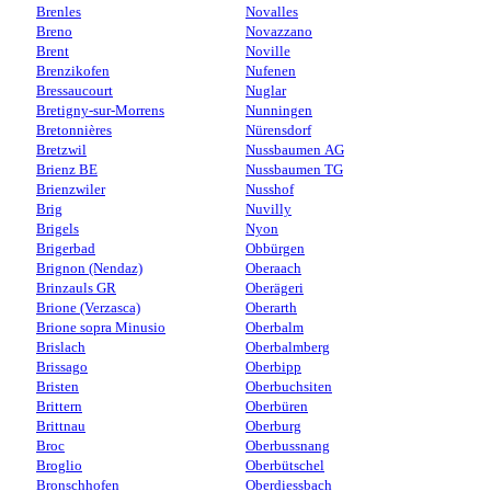
Brenles
Novalles
Breno
Novazzano
Brent
Noville
Brenzikofen
Nufenen
Bressaucourt
Nuglar
Bretigny-sur-Morrens
Nunningen
Bretonnières
Nürensdorf
Bretzwil
Nussbaumen AG
Brienz BE
Nussbaumen TG
Brienzwiler
Nusshof
Brig
Nuvilly
Brigels
Nyon
Brigerbad
Obbürgen
Brignon (Nendaz)
Oberaach
Brinzauls GR
Oberägeri
Brione (Verzasca)
Oberarth
Brione sopra Minusio
Oberbalm
Brislach
Oberbalmberg
Brissago
Oberbipp
Bristen
Oberbuchsiten
Brittern
Oberbüren
Brittnau
Oberburg
Broc
Oberbussnang
Broglio
Oberbütschel
Bronschhofen
Oberdiessbach