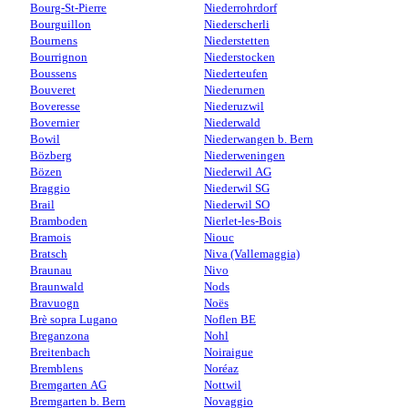
Bourg-St-Pierre
Niederrohrdorf
Bourguillon
Niederscherli
Bournens
Niederstetten
Bourrignon
Niederstocken
Boussens
Niederteufen
Bouveret
Niederurnen
Boveresse
Niederuzwil
Bovernier
Niederwald
Bowil
Niederwangen b. Bern
Bözberg
Niederweningen
Bözen
Niederwil AG
Braggio
Niederwil SG
Brail
Niederwil SO
Bramboden
Nierlet-les-Bois
Bramois
Niouc
Bratsch
Niva (Vallemaggia)
Braunau
Nivo
Braunwald
Nods
Bravuogn
Noës
Brè sopra Lugano
Noflen BE
Breganzona
Nohl
Breitenbach
Noiraigue
Bremblens
Noréaz
Bremgarten AG
Nottwil
Bremgarten b. Bern
Novaggio