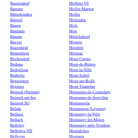
Bassersdorf
Mollens VS
Bassins
Mollie-Margot
Bätterkinden
Mollis
Bättwil
Molondin
Bauen
Mols
Baulmes
Mon
Bauma
Mönchaltorf
Bavois
Moneto
Bazenheid
Monible
Beatenberg
Monnaz
Beckenried
Mont-Crosin
Bedano
Mont-de-Buttes
Bedigliora
Mont-la-Ville
Bedretto
Mont-Soleil
Beggingen
Mont-sur-Rolle
Begnins
Mont-Tramelan
Beinwil (Freiamt)
Montagne-de-Courtelary
Beinwil am See
Montagne-de-Sonvilier
Beinwil SO
Montagnola
Belalp
Montagnon (Leytron)
Belfaux
Montagny-la-Ville
Bellach
Montagny-les-Monts
Bellelay
Montagny-près-Yverdon
Bellerive VD
Montalchez
Bellevue
Montana