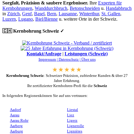
Sorgfalt, Präzision & saubere Ergebnisser.
Ihre
Experten für
Kernbohrungen
,
Wanddurchbruch
,
Betonschneiden
u.
Handabbruch
in
Zürich
,
Genf
,
Basel
,
Bern
,
Lausanne
,
Winterthur
,
St. Gallen
,
Luzern
,
Lugano
,
Biel/Bienne
u. weitere Orte in der Schweiz.
🇨🇭 Kernbohrung Schweiz ✓
Kontakt/Anfrage
|
Leistungen (Schweiz)
Impressum |
Datenschutz |
Über uns
Kernbohrung Schweiz
: Schweizer Präzision, zufriedene Kunden & über 27
Jahre Erfahrung.
Ihr zertifizierter Kernbohren-Profi für die
Schweiz
In folgenden Regionenkönnen Sie auf uns vertrauen:
Aadorf
Liestal
Aarau
Liez
Aarau Rohr
Ligerz
Aarberg
Lignerolle
Aarburg
Lignières