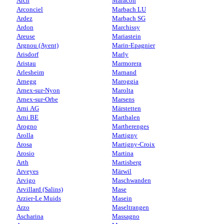
Arch
Maracon
Arconciel
Marbach LU
Ardez
Marbach SG
Ardon
Marchissy
Areuse
Mariastein
Argnou (Ayent)
Marin-Epagnier
Arisdorf
Marly
Aristau
Marmorera
Arlesheim
Marnand
Arnegg
Maroggia
Arnex-sur-Nyon
Marolta
Arnex-sur-Orbe
Marsens
Arni AG
Märstetten
Arni BE
Marthalen
Arogno
Martherenges
Arolla
Martigny
Arosa
Martigny-Croix
Arosio
Martina
Arth
Martisberg
Arveyes
Märwil
Arvigo
Maschwanden
Arvillard (Salins)
Mase
Arzier-Le Muids
Masein
Arzo
Maseltrangen
Ascharina
Massagno