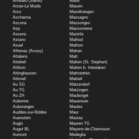
Arvillard (Salins)
Mase
Arzier-Le Muids
Masein
Arzo
Maseltrangen
Ascharina
Massagno
Ascona
Massongex
Asp
Massonnens
Assens
Mastrils
Astano
Mathod
Asuel
Mathon
Athenaz (Avusy)
Matran
Attalens
Matt
Attelwil
Matten (St. Stephan)
Attikon
Matten b. Interlaken
Attinghausen
Mattstetten
Attiswil
Mattwil
Au SG
Matzendorf
Au TG
Matzingen
Au ZH
Mauborget
Aubonne
Mauensee
Auboranges
Maules
Auddes-sur-Riddes
Maur
Auenstein
Mauraz
Augio
Mauren TG
Augst BL
Mayens-de-Chamoson
Aumont
Medeglia