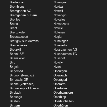
Breitenbach
Noiraigue
Bremblens
Noréaz
Bremgarten AG
Nottwil
Bremgarten b. Bern
Novaggio
Brenles
Novalles
Breno
Novazzano
Brent
Noville
Brenzikofen
Nufenen
Bressaucourt
Nuglar
Bretigny-sur-Morrens
Nunningen
Bretonnières
Nürensdorf
Bretzwil
Nussbaumen AG
Brienz BE
Nussbaumen TG
Brienzwiler
Nusshof
Brig
Nuvilly
Brigels
Nyon
Brigerbad
Obbürgen
Brignon (Nendaz)
Oberaach
Brinzauls GR
Oberägeri
Brione (Verzasca)
Oberarth
Brione sopra Minusio
Oberbalm
Brislach
Oberbalmberg
Brissago
Oberbipp
Bristen
Oberbuchsiten
Brittern
Oberbüren