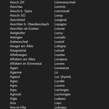
Aesch ZH
Lömmenschwil
Aeschau
Lommis
Aeschi b. Spiez
Lommiswil
Aeschi SO
Lonay
Aeschiried
Longirod
Aeschlen b. Oberdiessbach
Lopagno
Aeschlen ob Gunten
Losone
Aetigkofen
Lossy
Aetingen
Lostallo
Aettenschwil
Lostorf
Aeugst am Albis
Lottigna
Aeugstertal
Lotzwil
Affeltrangen
Lourtier
Affoltern am Albis
Lovatens
Affoltern im Emmental
Lovens
Agarn
Loveresse
Agarone
Lü
Agasul
Luc (Ayent)
Agiez
Lucelle
Agno
Lucens
Agra
Lüchingen
Agriswil
Luchsingen
Aigle
Ludiano
Aïre
Lüen
Aire-la-Ville
Lufingen