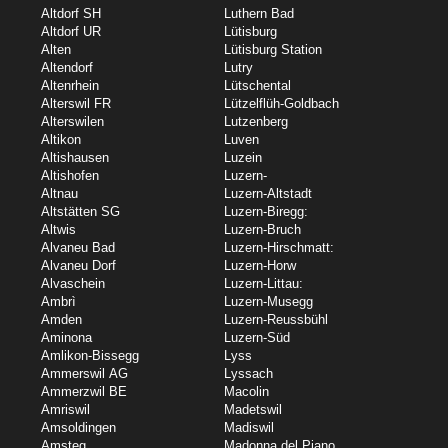
Altdorf SH
Luthern Bad
Altdorf UR
Lütisburg
Alten
Lütisburg Station
Altendorf
Lutry
Altenrhein
Lütschental
Alterswil FR
Lützelflüh-Goldbach
Alterswilen
Lutzenberg
Altikon
Luven
Altishausen
Luzein
Altishofen
Luzern-
Altnau
Luzern-Altstadt
Altstätten SG
Luzern-Biregg:
Altwis
Luzern-Bruch
Alvaneu Bad
Luzern-Hirschmatt:
Alvaneu Dorf
Luzern-Horw
Alvaschein
Luzern-Littau:
Ambrì
Luzern-Musegg
Amden
Luzern-Reussbühl
Aminona
Luzern-Süd
Amlikon-Bissegg
Lyss
Ammerswil AG
Lyssach
Ammerzwil BE
Macolin
Amriswil
Madetswil
Amsoldingen
Madiswil
Amsteg
Madonna del Piano