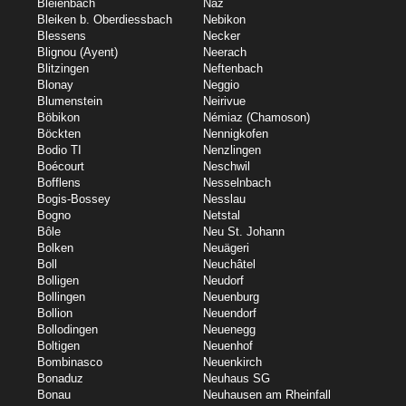
Bleienbach
Naz
Bleiken b. Oberdiessbach
Nebikon
Blessens
Necker
Blignou (Ayent)
Neerach
Blitzingen
Neftenbach
Blonay
Neggio
Blumenstein
Neirivue
Böbikon
Némiaz (Chamoson)
Böckten
Nennigkofen
Bodio TI
Nenzlingen
Boécourt
Neschwil
Bofflens
Nesselnbach
Bogis-Bossey
Nesslau
Bogno
Netstal
Bôle
Neu St. Johann
Bolken
Neuägeri
Boll
Neuchâtel
Bolligen
Neudorf
Bollingen
Neuenburg
Bollion
Neuendorf
Bollodingen
Neuenegg
Boltigen
Neuenhof
Bombinasco
Neuenkirch
Bonaduz
Neuhaus SG
Bonau
Neuhausen am Rheinfall