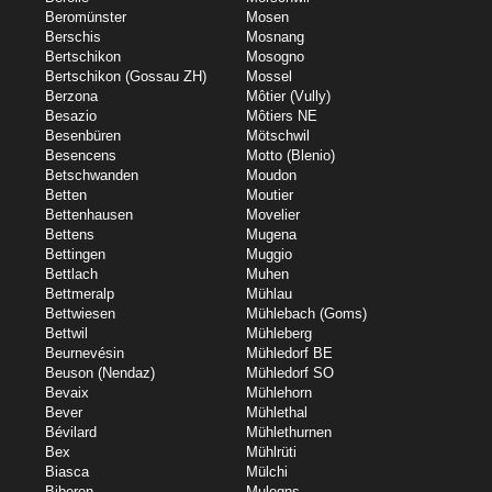
Beromünster
Mosen
Berschis
Mosnang
Bertschikon
Mosogno
Bertschikon (Gossau ZH)
Mossel
Berzona
Môtier (Vully)
Besazio
Môtiers NE
Besenbüren
Mötschwil
Besencens
Motto (Blenio)
Betschwanden
Moudon
Betten
Moutier
Bettenhausen
Movelier
Bettens
Mugena
Bettingen
Muggio
Bettlach
Muhen
Bettmeralp
Mühlau
Bettwiesen
Mühlebach (Goms)
Bettwil
Mühleberg
Beurnevésin
Mühledorf BE
Beuson (Nendaz)
Mühledorf SO
Bevaix
Mühlehorn
Bever
Mühlethal
Bévilard
Mühlethurnen
Bex
Mühlrüti
Biasca
Mülchi
Biberen
Mulegns