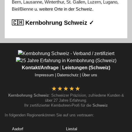
Bern
,
Lausanne
,
Winterthur
,
St. Gallen
,
Luzern
,
Lugano
,
Biel/Bienne
u. weitere Orte in der Schweiz.
🇨🇭 Kernbohrung Schweiz ✓
Kontakt/Anfrage
|
Leistungen (Schweiz)
Impressum |
Datenschutz |
Über uns
Kernbohrung Schweiz
: Schweizer Präzision, zufriedene Kunden &
über 27 Jahre Erfahrung.
Ihr zertifizierter Kernbohren-Profi für die
Schweiz
In folgenden Regionenkönnen Sie auf uns vertrauen:
Aadorf
Liestal