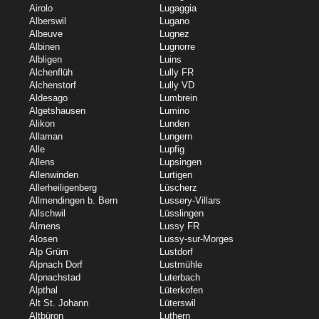
Airolo
Lugaggia
Alberswil
Lugano
Albeuve
Lugnez
Albinen
Lugnorre
Albligen
Luins
Alchenflüh
Lully FR
Alchenstorf
Lully VD
Aldesago
Lumbrein
Algetshausen
Lumino
Alikon
Lunden
Allaman
Lungern
Alle
Lupfig
Allens
Lupsingen
Allenwinden
Lurtigen
Allerheiligenberg
Lüscherz
Allmendingen b. Bern
Lussery-Villars
Allschwil
Lüsslingen
Almens
Lussy FR
Alosen
Lussy-sur-Morges
Alp Grüm
Lustdorf
Alpnach Dorf
Lustmühle
Alpnachstad
Luterbach
Alpthal
Lüterkofen
Alt St. Johann
Lüterswil
Altbüron
Luthern