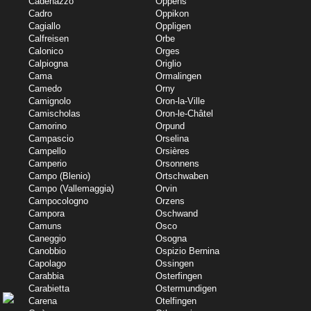
Cadenazzo
Oppens
Cadro
Oppikon
Cagiallo
Oppligen
Calfreisen
Orbe
Calonico
Orges
Calpiogna
Origlio
Cama
Ormalingen
Camedo
Orny
Camignolo
Oron-la-Ville
Camischolas
Oron-le-Châtel
Camorino
Orpund
Campascio
Orselina
Campello
Orsières
Camperio
Orsonnens
Campo (Blenio)
Ortschwaben
Campo (Vallemaggia)
Orvin
Campocologno
Orzens
Campora
Oschwand
Camuns
Osco
Caneggio
Osogna
Canobbio
Ospizio Bernina
Capolago
Ossingen
Carabbia
Osterfingen
Carabietta
Ostermundigen
Carena
Otelfingen