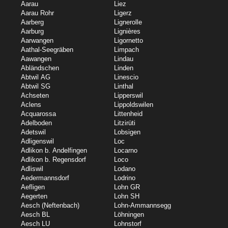
Aarau
Liez
Aarau Rohr
Ligerz
Aarberg
Lignerolle
Aarburg
Lignières
Aarwangen
Ligornetto
Aathal-Seegräben
Limpach
Aawangen
Lindau
Abländschen
Linden
Abtwil AG
Linescio
Abtwil SG
Linthal
Achseten
Lipperswil
Aclens
Lippoldswilen
Acquarossa
Littenheid
Adelboden
Litzirüti
Adetswil
Lobsigen
Adligenswil
Loc
Adlikon b. Andelfingen
Locarno
Adlikon b. Regensdorf
Loco
Adliswil
Lodano
Aedermannsdorf
Lodrino
Aefligen
Lohn GR
Aegerten
Lohn SH
Aesch (Neftenbach)
Lohn-Ammannsegg
Aesch BL
Löhningen
Aesch LU
Lohnstorf