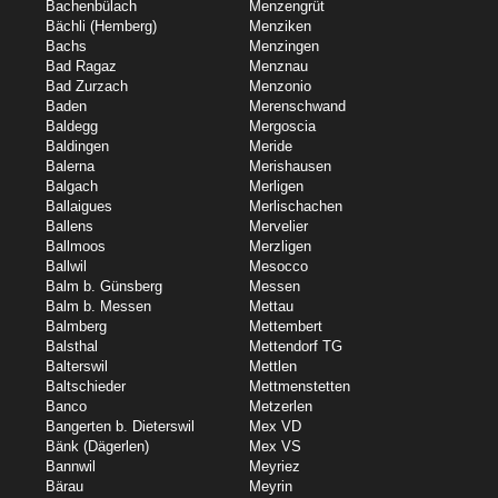
Bachenbülach
Menzengrüt
Bächli (Hemberg)
Menziken
Bachs
Menzingen
Bad Ragaz
Menznau
Bad Zurzach
Menzonio
Baden
Merenschwand
Baldegg
Mergoscia
Baldingen
Meride
Balerna
Merishausen
Balgach
Merligen
Ballaigues
Merlischachen
Ballens
Mervelier
Ballmoos
Merzligen
Ballwil
Mesocco
Balm b. Günsberg
Messen
Balm b. Messen
Mettau
Balmberg
Mettembert
Balsthal
Mettendorf TG
Balterswil
Mettlen
Baltschieder
Mettmenstetten
Banco
Metzerlen
Bangerten b. Dieterswil
Mex VD
Bänk (Dägerlen)
Mex VS
Bannwil
Meyriez
Bärau
Meyrin