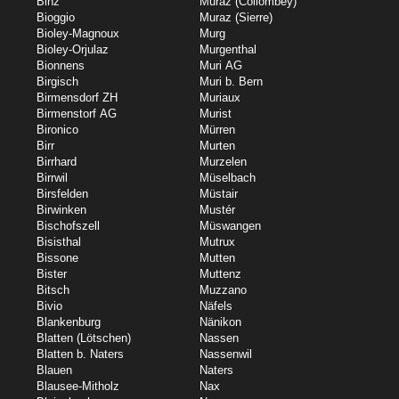
Binz
Muraz (Collombey)
Bioggio
Muraz (Sierre)
Bioley-Magnoux
Murg
Bioley-Orjulaz
Murgenthal
Bionnens
Muri AG
Birgisch
Muri b. Bern
Birmensdorf ZH
Muriaux
Birmenstorf AG
Murist
Bironico
Mürren
Birr
Murten
Birrhard
Murzelen
Birrwil
Müselbach
Birsfelden
Müstair
Birwinken
Mustér
Bischofszell
Müswangen
Bisisthal
Mutrux
Bissone
Mutten
Bister
Muttenz
Bitsch
Muzzano
Bivio
Näfels
Blankenburg
Nänikon
Blatten (Lötschen)
Nassen
Blatten b. Naters
Nassenwil
Blauen
Naters
Blausee-Mitholz
Nax