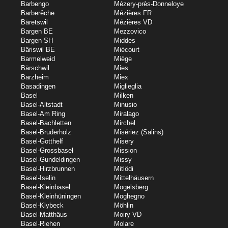
Barbengo
Mézery-près-Donneloye
Barberêche
Mézières FR
Bäretswil
Mézières VD
Bargen BE
Mezzovico
Bargen SH
Middes
Bäriswil BE
Miécourt
Barmelweid
Miège
Bärschwil
Mies
Barzheim
Miex
Basadingen
Miglieglia
Basel
Milken
Basel-Altstadt
Minusio
Basel-Am Ring
Miralago
Basel-Bachletten
Mirchel
Basel-Bruderholz
Misériez (Salins)
Basel-Gotthelf
Misery
Basel-Grossbasel
Mission
Basel-Gundeldingen
Missy
Basel-Hirzbrunnen
Mitlödi
Basel-Iselin
Mittelhäusern
Basel-Kleinbasel
Mogelsberg
Basel-Kleinhüningen
Moghegno
Basel-Klybeck
Möhlin
Basel-Matthäus
Moiry VD
Basel-Riehen
Molare