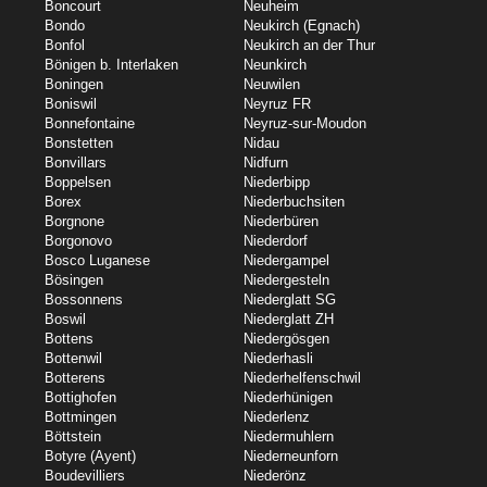
Boncourt
Neuheim
Bondo
Neukirch (Egnach)
Bonfol
Neukirch an der Thur
Bönigen b. Interlaken
Neunkirch
Boningen
Neuwilen
Boniswil
Neyruz FR
Bonnefontaine
Neyruz-sur-Moudon
Bonstetten
Nidau
Bonvillars
Nidfurn
Boppelsen
Niederbipp
Borex
Niederbuchsiten
Borgnone
Niederbüren
Borgonovo
Niederdorf
Bosco Luganese
Niedergampel
Bösingen
Niedergesteln
Bossonnens
Niederglatt SG
Boswil
Niederglatt ZH
Bottens
Niedergösgen
Bottenwil
Niederhasli
Botterens
Niederhelfenschwil
Bottighofen
Niederhünigen
Bottmingen
Niederlenz
Böttstein
Niedermuhlern
Botyre (Ayent)
Niederneunforn
Boudevilliers
Niederönz