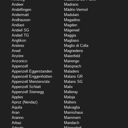
Andeer
Madrano
Andelfingen
Mädris-Vermol
Andermatt
Madulain
Andhausen
Magadino
Andiast
Magden
Andwil SG
Mägenwil
Andwil TG
Maggia
Anglikon
Magliaso
Anières
Maglio di Colla
Anwil
Magnedens
Anzère
Maienfeld
Anzonico
Mairengo
Appenzell
Maisprach
Appenzell Eggerstanden
Maladers
Appenzell Enggenhütten
Malans GR
Appenzell Meistersrüte
Malans SG
Appenzell Schlatt
Malix
Appenzell Steinegg
Malleray
Apples
Maloja
Aproz (Nendaz)
Malters
Aquila
Malvaglia
Aran
Mamishaus
Aranno
Mammern
Arbaz
Mandach
Arbedo
Männedorf