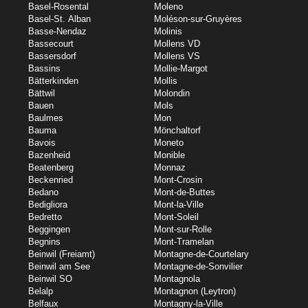
Basel-Rosental
Moleno
Basel-St. Alban
Moléson-sur-Gruyères
Basse-Nendaz
Molinis
Bassecourt
Mollens VD
Bassersdorf
Mollens VS
Bassins
Mollie-Margot
Bätterkinden
Mollis
Bättwil
Molondin
Bauen
Mols
Baulmes
Mon
Bauma
Mönchaltorf
Bavois
Moneto
Bazenheid
Monible
Beatenberg
Monnaz
Beckenried
Mont-Crosin
Bedano
Mont-de-Buttes
Bedigliora
Mont-la-Ville
Bedretto
Mont-Soleil
Beggingen
Mont-sur-Rolle
Begnins
Mont-Tramelan
Beinwil (Freiamt)
Montagne-de-Courtelary
Beinwil am See
Montagne-de-Sonvilier
Beinwil SO
Montagnola
Belalp
Montagnon (Leytron)
Belfaux
Montagny-la-Ville