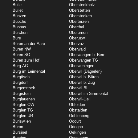
Bulle
Obersteckholz
Bullet
Oberstetten
Bünzen
Oberstocken
Buochs
Oberterzen
Buonas
Oberthal
Bürchen
Oberurnen
Bure
Oberuzwil
Büren an der Aare
Obervaz
Büren NW
Oberwald
Büren SO
Oberwangen b. Bern
Büren zum Hof
Oberwangen TG
Burg AG
Oberweningen
Burg im Leimental
Oberwil (Dägerlen)
Burgäschi
Oberwil b. Büren
Burgdorf
Oberwil b. Zug
Bürgenstock
Oberwil BL
Burgistein
Oberwil im Simmental
Burglauenen
Oberwil-Lieli
Bürglen OW
Obfelden
Bürglen TG
Obstalden
Bürglen UR
Ochlenberg
Büriswilen
Ocourt
Büron
Odogno
Bursinel
Oekingen
Bursins
Oensingen