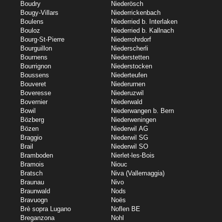
Boudry
Niederösch
Bougy-Villars
Niederrickenbach
Boulens
Niederried b. Interlaken
Bouloz
Niederried b. Kallnach
Bourg-St-Pierre
Niederrohrdorf
Bourguillon
Niederscherli
Bournens
Niederstetten
Bourrignon
Niederstocken
Boussens
Niederteufen
Bouveret
Niederurnen
Boveresse
Niederuzwil
Bovernier
Niederwald
Bowil
Niederwangen b. Bern
Bözberg
Niederweningen
Bözen
Niederwil AG
Braggio
Niederwil SG
Brail
Niederwil SO
Bramboden
Nierlet-les-Bois
Bramois
Niouc
Bratsch
Niva (Vallemaggia)
Braunau
Nivo
Braunwald
Nods
Bravuogn
Noës
Brè sopra Lugano
Noflen BE
Breganzona
Nohl