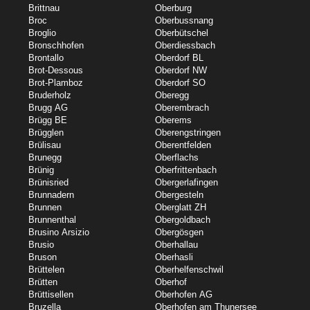
Brittnau
Oberburg
Broc
Oberbussnang
Broglio
Oberbütschel
Bronschhofen
Oberdiessbach
Brontallo
Oberdorf BL
Brot-Dessous
Oberdorf NW
Brot-Plamboz
Oberdorf SO
Bruderholz
Oberegg
Brugg AG
Oberembrach
Brügg BE
Oberems
Brügglen
Oberengstringen
Brülisau
Oberentfelden
Brunegg
Oberflachs
Brünig
Oberfrittenbach
Brünisried
Obergerlafingen
Brunnadern
Obergesteln
Brunnen
Oberglatt ZH
Brunnenthal
Obergoldbach
Brusino Arsizio
Obergösgen
Brusio
Oberhallau
Bruson
Oberhasli
Brüttelen
Oberhelfenschwil
Brütten
Oberhof
Brüttisellen
Oberhofen AG
Bruzella
Oberhofen am Thunersee