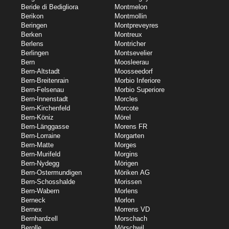
Beride di Bedigliora
Montmelon
Berikon
Montmollin
Beringen
Montpreveyres
Berken
Montreux
Berlens
Montricher
Berlingen
Montsevelier
Bern
Moosleerau
Bern-Altstadt
Moosseedorf
Bern-Breitenrain
Morbio Inferiore
Bern-Felsenau
Morbio Superiore
Bern-Innenstadt
Morcles
Bern-Kirchenfeld
Morcote
Bern-Köniz
Mörel
Bern-Länggasse
Morens FR
Bern-Lorraine
Morgarten
Bern-Matte
Morges
Bern-Murifeld
Morgins
Bern-Nydegg
Mörigen
Bern-Ostermundigen
Möriken AG
Bern-Schosshalde
Morissen
Bern-Wabern
Morlens
Berneck
Morlon
Bernex
Morrens VD
Bernhardzell
Morschach
Berolle
Mörschwil