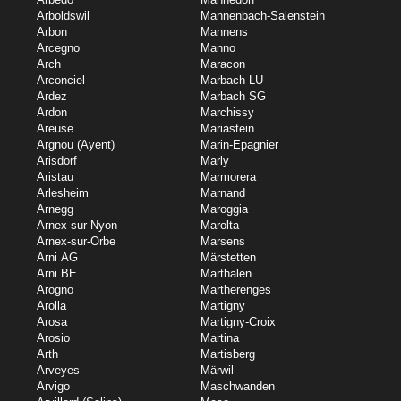
Arboldswil
Mannenbach-Salenstein
Arbon
Mannens
Arcegno
Manno
Arch
Maracon
Arconciel
Marbach LU
Ardez
Marbach SG
Ardon
Marchissy
Areuse
Mariastein
Argnou (Ayent)
Marin-Epagnier
Arisdorf
Marly
Aristau
Marmorera
Arlesheim
Marnand
Arnegg
Maroggia
Arnex-sur-Nyon
Marolta
Arnex-sur-Orbe
Marsens
Arni AG
Märstetten
Arni BE
Marthalen
Arogno
Martherenges
Arolla
Martigny
Arosa
Martigny-Croix
Arosio
Martina
Arth
Martisberg
Arveyes
Märwil
Arvigo
Maschwanden