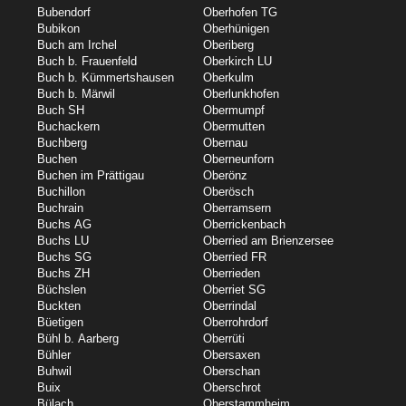
Bubendorf
Oberhofen TG
Bubikon
Oberhünigen
Buch am Irchel
Oberiberg
Buch b. Frauenfeld
Oberkirch LU
Buch b. Kümmertshausen
Oberkulm
Buch b. Märwil
Oberlunkhofen
Buch SH
Obermumpf
Buchackern
Obermutten
Buchberg
Obernau
Buchen
Oberneunforn
Buchen im Prättigau
Oberönz
Buchillon
Oberösch
Buchrain
Oberramsern
Buchs AG
Oberrickenbach
Buchs LU
Oberried am Brienzersee
Buchs SG
Oberried FR
Buchs ZH
Oberrieden
Büchslen
Oberriet SG
Buckten
Oberrindal
Büetigen
Oberrohrdorf
Bühl b. Aarberg
Oberrüti
Bühler
Obersaxen
Buhwil
Oberschan
Buix
Oberschrot
Bülach
Oberstammheim