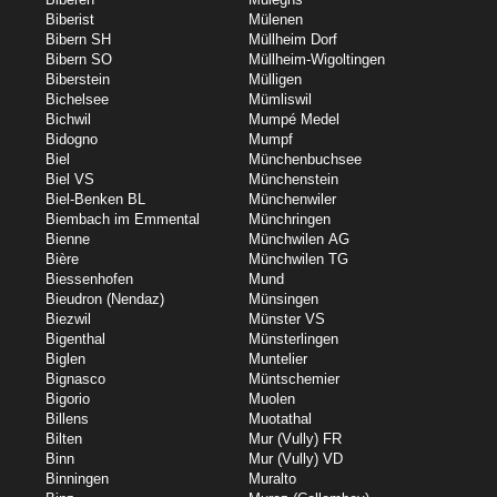
Biberist
Mülenen
Bibern SH
Müllheim Dorf
Bibern SO
Müllheim-Wigoltingen
Biberstein
Mülligen
Bichelsee
Mümliswil
Bichwil
Mumpé Medel
Bidogno
Mumpf
Biel
Münchenbuchsee
Biel VS
Münchenstein
Biel-Benken BL
Münchenwiler
Biembach im Emmental
Münchringen
Bienne
Münchwilen AG
Bière
Münchwilen TG
Biessenhofen
Mund
Bieudron (Nendaz)
Münsingen
Biezwil
Münster VS
Bigenthal
Münsterlingen
Biglen
Muntelier
Bignasco
Müntschemier
Bigorio
Muolen
Billens
Muotathal
Bilten
Mur (Vully) FR
Binn
Mur (Vully) VD
Binningen
Muralto