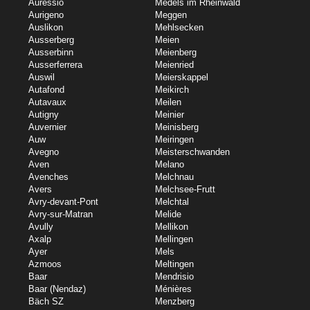
Auressio
Medels im Rheinwald
Aurigeno
Meggen
Auslikon
Mehlsecken
Ausserberg
Meien
Ausserbinn
Meienberg
Ausserferrera
Meienried
Auswil
Meierskappel
Autafond
Meikirch
Autavaux
Meilen
Autigny
Meinier
Auvernier
Meinisberg
Auw
Meiringen
Avegno
Meisterschwanden
Aven
Melano
Avenches
Melchnau
Avers
Melchsee-Frutt
Avry-devant-Pont
Melchtal
Avry-sur-Matran
Melide
Avully
Mellikon
Axalp
Mellingen
Ayer
Mels
Azmoos
Meltingen
Baar
Mendrisio
Baar (Nendaz)
Ménières
Bäch SZ
Menzberg