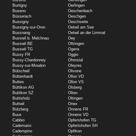
Burtigny
Oerlingen
Buseno
Oeschenbach
Büsserach
Oeschgen
Bussigny
Oeschseite
Bussigny-sur-Oron
Oetwil am See
Bussnang
Oetwil an der Limmat
Busswil b. Melchnau
Oey
Busswil BE
Oftringen
Busswil TG
Ogens
Bussy FR
Oggio
Bussy-Chardonney
Ohmstal
Bussy-sur-Moudon
Oleyres
Bütschwil
Olivone
Büttenhardt
Ollon VD
Buttes
Ollon VS
Büttikon AG
Olsberg
Buttikon SZ
Olten
Buttisholz
Oltingen
Buttwil
Onex
Bützberg
Onnens FR
Buus
Onnens VD
Cabbio
Opfershofen TG
Cademario
Opfertshofen SH
Cadempino
Opfikon