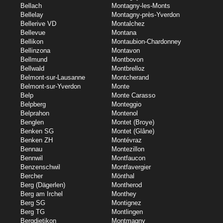
Bellach
Montagny-les-Monts
Bellelay
Montagny-près-Yverdon
Bellerive VD
Montalchez
Bellevue
Montana
Bellikon
Montaubion-Chardonney
Bellinzona
Montavon
Bellmund
Montbovon
Bellwald
Montbrelloz
Belmont-sur-Lausanne
Montcherand
Belmont-sur-Yverdon
Monte
Belp
Monte Carasso
Belpberg
Monteggio
Belprahon
Montenol
Benglen
Montet (Broye)
Benken SG
Montet (Glâne)
Benken ZH
Montévraz
Bennau
Montezillon
Bennwil
Montfaucon
Benzenschwil
Montfavergier
Bercher
Mönthal
Berg (Dägerlen)
Montherod
Berg am Irchel
Monthey
Berg SG
Montignez
Berg TG
Montlingen
Bergdietikon
Montmagny