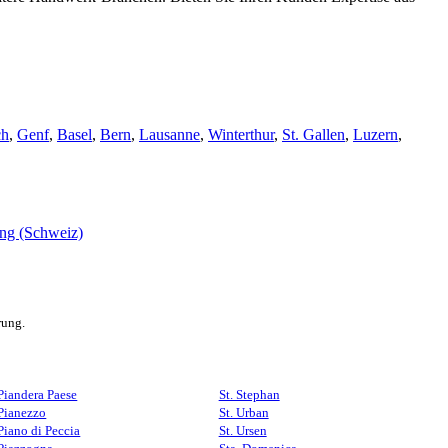
ch
,
Genf
,
Basel
,
Bern
,
Lausanne
,
Winterthur
,
St. Gallen
,
Luzern
,
rung.
Piandera Paese
St. Stephan
Pianezzo
St. Urban
Piano di Peccia
St. Ursen