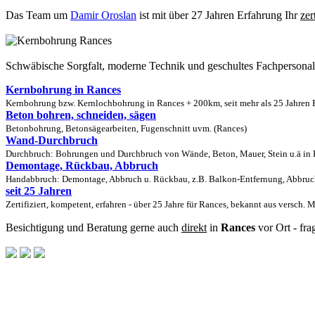
Das Team um
Damir Oroslan
ist mit über 27 Jahren Erfahrung Ihr
zer
Schwäbische Sorgfalt, moderne Technik und geschultes Fachpersona
Kernbohrung in Rances
Kernbohrung bzw. Kernlochbohrung in Rances + 200km, seit mehr als 25 Jahren E
Beton bohren, schneiden, sägen
Betonbohrung, Betonsägearbeiten, Fugenschnitt uvm. (Rances)
Wand-Durchbruch
Durchbruch: Bohrungen und Durchbruch von Wände, Beton, Mauer, Stein u.ä in R
Demontage, Rückbau, Abbruch
Handabbruch: Demontage, Abbruch u. Rückbau, z.B. Balkon-Entfernung, Abbruch
seit 25 Jahren
Zertifiziert, kompetent, erfahren - über 25 Jahre für Rances, bekannt aus versch. 
Besichtigung und Beratung gerne auch
direkt
in
Rances
vor Ort - fra