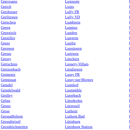
Gravesano
Lugnorre
Greich
Luins
Greifensee
Lully FR
Grellingen
Lully VD
Grenchen
Lumbrein
Greng
Lumino
Grengiols
Lunden
Grenilles
Lungern
Grens
Lupfig
Greppen
Lupsingen
Gresso
Lurtigen
Gressy
Lüscherz
Gretschins
Lussery-Villars
Gretzenbach
Lüsslingen
Grimentz
Lussy FR
Grimisuat
Lussy-sur-Morges
Grindel
Lustdorf
Grindelwald
Lustmühle
Grolley
Luterbach
Grône
Lüterkofen
Grono
Lüterswil
Gross
Luthern
Grossaffoltern
Luthern Bad
Grossdietwil
Lütisburg
Grosshöchstetten
Lütisburg Station