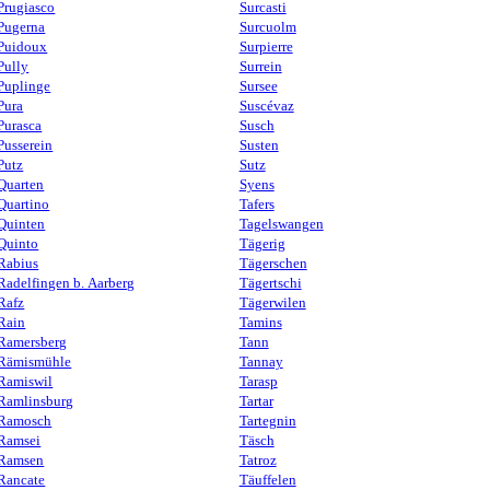
Prugiasco
Surcasti
Pugerna
Surcuolm
Puidoux
Surpierre
Pully
Surrein
Puplinge
Sursee
Pura
Suscévaz
Purasca
Susch
Pusserein
Susten
Putz
Sutz
Quarten
Syens
Quartino
Tafers
Quinten
Tagelswangen
Quinto
Tägerig
Rabius
Tägerschen
Radelfingen b. Aarberg
Tägertschi
Rafz
Tägerwilen
Rain
Tamins
Ramersberg
Tann
Rämismühle
Tannay
Ramiswil
Tarasp
Ramlinsburg
Tartar
Ramosch
Tartegnin
Ramsei
Täsch
Ramsen
Tatroz
Rancate
Täuffelen