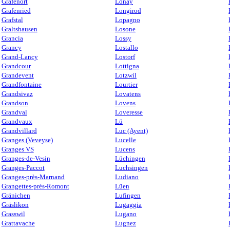
Grafenort
Lonay
Grafenried
Longirod
Grafstal
Lopagno
Graltshausen
Losone
Grancia
Lossy
Grancy
Lostallo
Grand-Lancy
Lostorf
Grandcour
Lottigna
Grandevent
Lotzwil
Grandfontaine
Lourtier
Grandsivaz
Lovatens
Grandson
Lovens
Grandval
Loveresse
Grandvaux
Lü
Grandvillard
Luc (Ayent)
Granges (Veveyse)
Lucelle
Granges VS
Lucens
Granges-de-Vesin
Lüchingen
Granges-Paccot
Luchsingen
Granges-près-Marnand
Ludiano
Grangettes-près-Romont
Lüen
Gränichen
Lufingen
Gräslikon
Lugaggia
Grasswil
Lugano
Grattavache
Lugnez