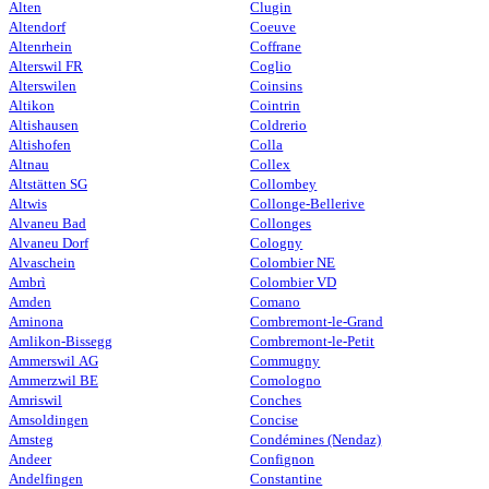
Alten
Clugin
Altendorf
Coeuve
Altenrhein
Coffrane
Alterswil FR
Coglio
Alterswilen
Coinsins
Altikon
Cointrin
Altishausen
Coldrerio
Altishofen
Colla
Altnau
Collex
Altstätten SG
Collombey
Altwis
Collonge-Bellerive
Alvaneu Bad
Collonges
Alvaneu Dorf
Cologny
Alvaschein
Colombier NE
Ambrì
Colombier VD
Amden
Comano
Aminona
Combremont-le-Grand
Amlikon-Bissegg
Combremont-le-Petit
Ammerswil AG
Commugny
Ammerzwil BE
Comologno
Amriswil
Conches
Amsoldingen
Concise
Amsteg
Condémines (Nendaz)
Andeer
Confignon
Andelfingen
Constantine