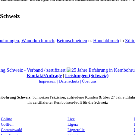
 Schweiz
bohrungen
,
Wanddurchbruch
,
Betonschneiden
u.
Handabbruch
in
Züri
Kontakt/Anfrage
|
Leistungen (Schweiz)
Impressum |
Datenschutz |
Über uns
nbohrung Schweiz
: Schweizer Präzision, zufriedene Kunden & über 27 Jahre Erfah
Ihr zertifizierter Kernbohren-Profi für die
Schweiz
Golino
Liez
Gollion
Ligerz
Gommiswald
Lignerolle