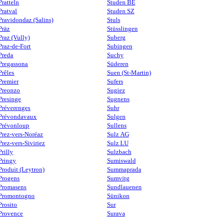
Pratteln
Studen BE
Pratval
Studen SZ
Pravidondaz (Salins)
Stuls
Präz
Stüsslingen
Praz (Vully)
Suberg
Praz-de-Fort
Subingen
Preda
Suchy
Pregassona
Süderen
Prêles
Suen (St-Martin)
Premier
Sufers
Preonzo
Sugiez
Presinge
Sugnens
Préverenges
Suhr
Prévondavaux
Sulgen
Prévonloup
Sullens
Prez-vers-Noréaz
Sulz AG
Prez-vers-Siviriez
Sulz LU
Prilly
Sulzbach
Pringy
Sumiswald
Produit (Leytron)
Summaprada
Progens
Sumvitg
Promasens
Sundlauenen
Promontogno
Sünikon
Prosito
Sur
Provence
Surava