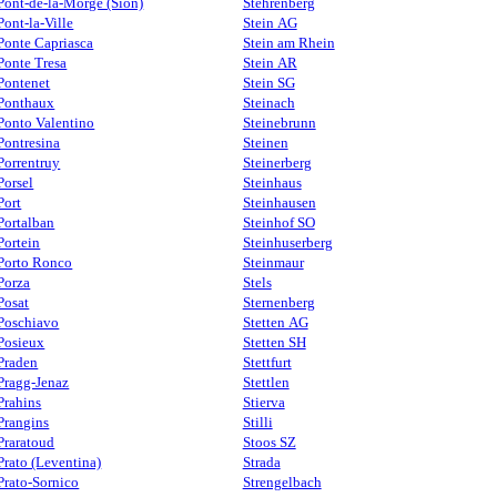
Pont-de-la-Morge (Sion)
Stehrenberg
Pont-la-Ville
Stein AG
Ponte Capriasca
Stein am Rhein
Ponte Tresa
Stein AR
Pontenet
Stein SG
Ponthaux
Steinach
Ponto Valentino
Steinebrunn
Pontresina
Steinen
Porrentruy
Steinerberg
Porsel
Steinhaus
Port
Steinhausen
Portalban
Steinhof SO
Portein
Steinhuserberg
Porto Ronco
Steinmaur
Porza
Stels
Posat
Sternenberg
Poschiavo
Stetten AG
Posieux
Stetten SH
Praden
Stettfurt
Pragg-Jenaz
Stettlen
Prahins
Stierva
Prangins
Stilli
Praratoud
Stoos SZ
Prato (Leventina)
Strada
Prato-Sornico
Strengelbach