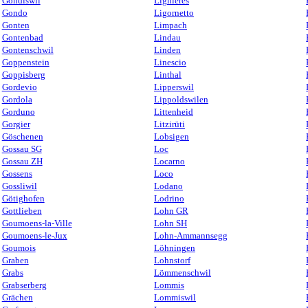
Gondiswil
Lignières
Gondo
Ligornetto
Gonten
Limpach
Gontenbad
Lindau
Gontenschwil
Linden
Goppenstein
Linescio
Goppisberg
Linthal
Gordevio
Lipperswil
Gordola
Lippoldswilen
Gorduno
Littenheid
Gorgier
Litzirüti
Göschenen
Lobsigen
Gossau SG
Loc
Gossau ZH
Locarno
Gossens
Loco
Gossliwil
Lodano
Götighofen
Lodrino
Gottlieben
Lohn GR
Goumoens-la-Ville
Lohn SH
Goumoens-le-Jux
Lohn-Ammannsegg
Goumois
Löhningen
Graben
Lohnstorf
Grabs
Lömmenschwil
Grabserberg
Lommis
Grächen
Lommiswil