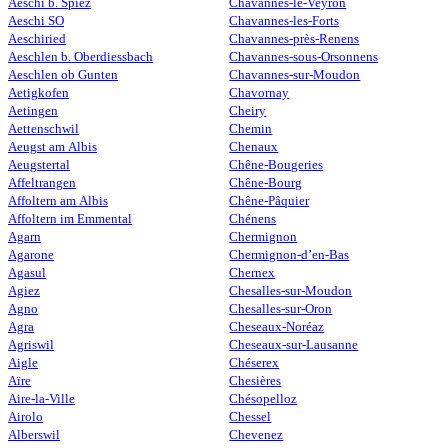
Aeschi b. Spiez
Chavannes-le-Veyron
Aeschi SO
Chavannes-les-Forts
Aeschiried
Chavannes-près-Renens
Aeschlen b. Oberdiessbach
Chavannes-sous-Orsonnens
Aeschlen ob Gunten
Chavannes-sur-Moudon
Aetigkofen
Chavornay
Aetingen
Cheiry
Aettenschwil
Chemin
Aeugst am Albis
Chenaux
Aeugstertal
Chêne-Bougeries
Affeltrangen
Chêne-Bourg
Affoltern am Albis
Chêne-Pâquier
Affoltern im Emmental
Chénens
Agarn
Chermignon
Agarone
Chermignon-d’en-Bas
Agasul
Chernex
Agiez
Chesalles-sur-Moudon
Agno
Chesalles-sur-Oron
Agra
Cheseaux-Noréaz
Agriswil
Cheseaux-sur-Lausanne
Aigle
Chéserex
Aïre
Chesières
Aire-la-Ville
Chésopelloz
Airolo
Chessel
Alberswil
Chevenez