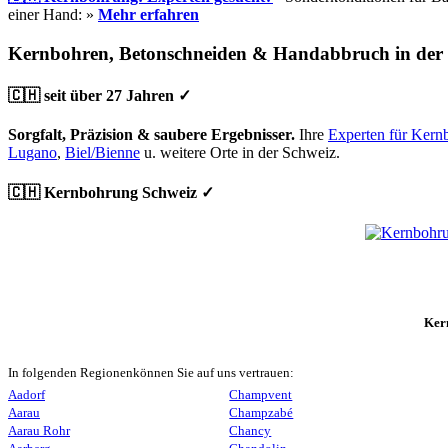
einer Hand: »
Mehr erfahren
Kernbohren, Betonschneiden & Handabbruch in der
🇨🇭 seit über 27 Jahren ✓
Sorgfalt, Präzision & saubere Ergebnisser.
Ihre
Experten für Kern
Lugano
,
Biel/Bienne
u. weitere Orte in der Schweiz.
🇨🇭 Kernbohrung Schweiz ✓
Ker
In folgenden Regionenkönnen Sie auf uns vertrauen:
Aadorf
Champvent
Aarau
Champzabé
Aarau Rohr
Chancy