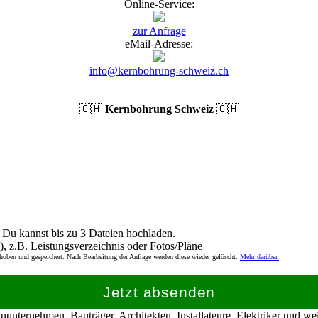
Online-Service:
zur Anfrage
eMail-Adresse:
info@kernbohrung-schweiz.ch
🇨🇭
Kernbohrung Schweiz
🇨🇭
Du kannst bis zu 3 Dateien hochladen.
), z.B. Leistungsverzeichnis oder Fotos/Pläne
rhoben und gespeichert. Nach Bearbeitung der Anfrage werden diese wieder gelöscht.
Mehr darüber.
Jetzt absenden
nternehmen, Bauträger, Architekten, Installateure, Elektriker und w