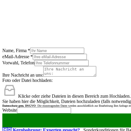
Name, Firma
*
eMail-Adresse
*
Vorwahl, Telefon
Ihre Nachricht an uns:
Foto oder Datei hochladen:
Klicke oder ziehe Dateien in diesen Bereich zum Hochladen.
Sie haben hier die Möglichkeit, Dateien hochzuladen (falls notwendig
Datenschutz gem. DSGVO
: Die einzutragenden Daten werden ausschließlich zur Bearbeitung Ihre Anfrage e
Website
🇨🇭 Kernbohrung: Experten gesucht?
Sonderkonditionen für Bauu