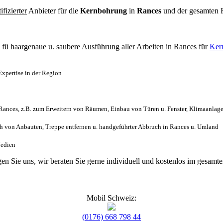
tifizierter
Anbieter für die
Kernbohrung
in
Rances
und der gesamten
l
fü haargenaue u. saubere Ausführung aller Arbeiten
in Rances für
Ker
xpertise in der Region
ances, z.B. zum Erweitern von Räumen, Einbau von Türen u. Fenster, Klimaanlage
 von Anbauten, Treppe entfernen u. handgeführter Abbruch in Rances u. Umland
Medien
gen Sie uns, wir beraten Sie gerne individuell und kostenlos im gesa
Mobil Schweiz:
(0176) 668 798 44