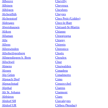
Albeuve
Chevilly
Albinen
Chevroux
Albligen
Chexbres
Alchenflüh
Cheyres
Alchenstorf
Chez Petit (Liddes)
Aldesago
Chez-le-Bart
Algetshausen
Chézard-St-Martin
Alikon
Chiasso
Allaman
Chiggiogna
Alle
Chigny
Allens
Chippis
Allenwinden
Chironico
Allerheiligenberg
Choëx
Allmendingen b. Bern
Choulex
Allschwil
Chur
Almens
Churwalden
Alosen
Cimadera
Alp Grüm
Cimalmotto
Alpnach Dorf
Cimo
Alpnachstad
Cinuos-chel
Alpthal
Clarens
Alt St. Johann
Clarmont
Altbüron
Claro
Altdorf SH
Clavaleyres
Altdorf UR
Clèbes (Nendaz)