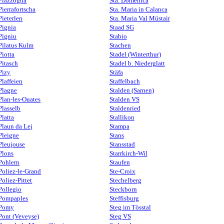
Piazzogna
Sta. Domenica
Pierrafortscha
Sta. Maria in Calanca
Pieterlen
Sta. Maria Val Müstair
Pignia
Staad SG
Pigniu
Stabio
Pilatus Kulm
Stachen
Piotta
Stadel (Winterthur)
Pitasch
Stadel b. Niederglatt
Pizy
Stäfa
Plaffeien
Staffelbach
Plagne
Stalden (Sarnen)
Plan-les-Ouates
Stalden VS
Plasselb
Staldenried
Platta
Stallikon
Plaun da Lej
Stampa
Pleigne
Stans
Pleujouse
Stansstad
Plons
Starrkirch-Wil
Pohlern
Staufen
Poliez-le-Grand
Ste-Croix
Poliez-Pittet
Stechelberg
Pollegio
Steckborn
Pompaples
Steffisburg
Pomy
Steg im Tösstal
Pont (Veveyse)
Steg VS