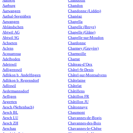
Aarberg
Chandolin
Aarburg
Chandon
Aarwangen
Chandonne (Liddes)
Aathal-Seegräben
Chanéaz
Aawangen
Chapella
Abländschen
Chapelle (Broye)
Abtwil AG
Chapelle (Glâne)
Abtwil SG
Chapelle-sur-Moudon
Achseten
Chardonne
Aclens
Charmey (Gruyère)
Acquarossa
Charmoille
Adelboden
Charrat
Adetswil
Château-d’Oex
Adligenswil
Châtel-St-Denis
Adlikon b. Andelfingen
Châtel-sur-Montsalvens
Adlikon b. Regensdorf
Châtelaine
Adliswil
Châtelat
Aedermannsdorf
Châtillens
Aefligen
Châtillon FR
Aegerten
Châtillon JU
Aesch (Neftenbach)
Châtonnaye
Aesch BL
Chaumont
Aesch LU
Chavannes-de-Bogis
Aesch ZH
Chavannes-des-Bois
Aeschau
Chavannes-le-Chêne