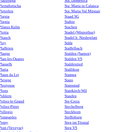
Piazzogna
Sta. Domenica
Pierrafortscha
Sta. Maria in Calanca
Pieterlen
Sta. Maria Val Müstair
Pignia
Staad SG
Pigniu
Stabio
Pilatus Kulm
Stachen
Piotta
Stadel (Winterthur)
Pitasch
Stadel b. Niederglatt
Pizy
Stäfa
Plaffeien
Staffelbach
Plagne
Stalden (Sarnen)
Plan-les-Ouates
Stalden VS
Plasselb
Staldenried
Platta
Stallikon
Plaun da Lej
Stampa
Pleigne
Stans
Pleujouse
Stansstad
Plons
Starrkirch-Wil
Pohlern
Staufen
Poliez-le-Grand
Ste-Croix
Poliez-Pittet
Stechelberg
Pollegio
Steckborn
Pompaples
Steffisburg
Pomy
Steg im Tösstal
Pont (Veveyse)
Steg VS