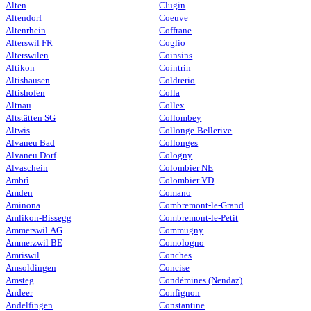
Alten
Clugin
Altendorf
Coeuve
Altenrhein
Coffrane
Alterswil FR
Coglio
Alterswilen
Coinsins
Altikon
Cointrin
Altishausen
Coldrerio
Altishofen
Colla
Altnau
Collex
Altstätten SG
Collombey
Altwis
Collonge-Bellerive
Alvaneu Bad
Collonges
Alvaneu Dorf
Cologny
Alvaschein
Colombier NE
Ambrì
Colombier VD
Amden
Comano
Aminona
Combremont-le-Grand
Amlikon-Bissegg
Combremont-le-Petit
Ammerswil AG
Commugny
Ammerzwil BE
Comologno
Amriswil
Conches
Amsoldingen
Concise
Amsteg
Condémines (Nendaz)
Andeer
Confignon
Andelfingen
Constantine