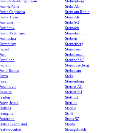
Pont-de-la-Morge (Sion)
Stehrenberg
Pont-la-Ville
Stein AG
Ponte Capriasca
Stein am Rhein
Ponte Tresa
Stein AR
Pontenet
Stein SG
Ponthaux
Steinach
Ponto Valentino
Steinebrunn
Pontresina
Steinen
Porrentruy
Steinerberg
Porsel
Steinhaus
Port
Steinhausen
Portalban
Steinhof SO
Portein
Steinhuserberg
Porto Ronco
Steinmaur
Porza
Stels
Posat
Sternenberg
Poschiavo
Stetten AG
Posieux
Stetten SH
Praden
Stettfurt
Pragg-Jenaz
Stettlen
Prahins
Stierva
Prangins
Stilli
Praratoud
Stoos SZ
Prato (Leventina)
Strada
Prato-Sornico
Strengelbach