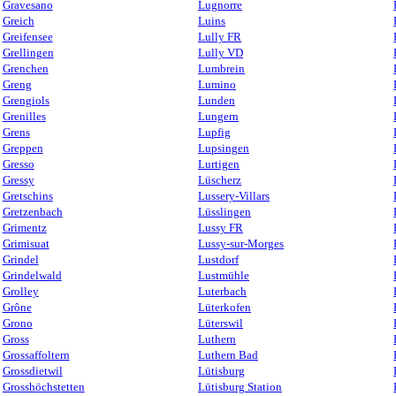
Gravesano
Lugnorre
Greich
Luins
Greifensee
Lully FR
Grellingen
Lully VD
Grenchen
Lumbrein
Greng
Lumino
Grengiols
Lunden
Grenilles
Lungern
Grens
Lupfig
Greppen
Lupsingen
Gresso
Lurtigen
Gressy
Lüscherz
Gretschins
Lussery-Villars
Gretzenbach
Lüsslingen
Grimentz
Lussy FR
Grimisuat
Lussy-sur-Morges
Grindel
Lustdorf
Grindelwald
Lustmühle
Grolley
Luterbach
Grône
Lüterkofen
Grono
Lüterswil
Gross
Luthern
Grossaffoltern
Luthern Bad
Grossdietwil
Lütisburg
Grosshöchstetten
Lütisburg Station