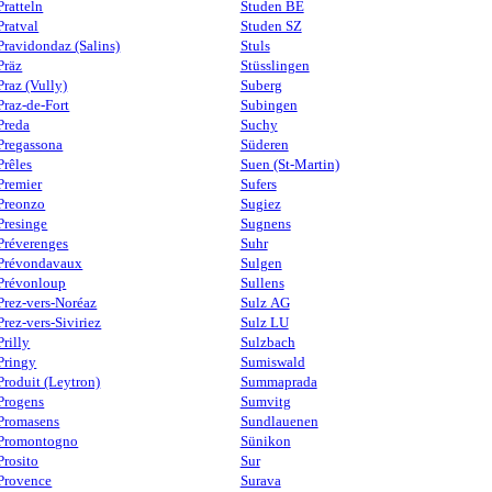
Pratteln
Studen BE
Pratval
Studen SZ
Pravidondaz (Salins)
Stuls
Präz
Stüsslingen
Praz (Vully)
Suberg
Praz-de-Fort
Subingen
Preda
Suchy
Pregassona
Süderen
Prêles
Suen (St-Martin)
Premier
Sufers
Preonzo
Sugiez
Presinge
Sugnens
Préverenges
Suhr
Prévondavaux
Sulgen
Prévonloup
Sullens
Prez-vers-Noréaz
Sulz AG
Prez-vers-Siviriez
Sulz LU
Prilly
Sulzbach
Pringy
Sumiswald
Produit (Leytron)
Summaprada
Progens
Sumvitg
Promasens
Sundlauenen
Promontogno
Sünikon
Prosito
Sur
Provence
Surava