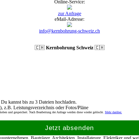
Online-Service:
zur Anfrage
eMail-Adresse:
info@kernbohrung-schweiz.ch
🇨🇭
Kernbohrung Schweiz
🇨🇭
Du kannst bis zu 3 Dateien hochladen.
), z.B. Leistungsverzeichnis oder Fotos/Pläne
rhoben und gespeichert. Nach Bearbeitung der Anfrage werden diese wieder gelöscht.
Mehr darüber.
Jetzt absenden
nternehmen, Bauträger, Architekten, Installateure, Elektriker und w