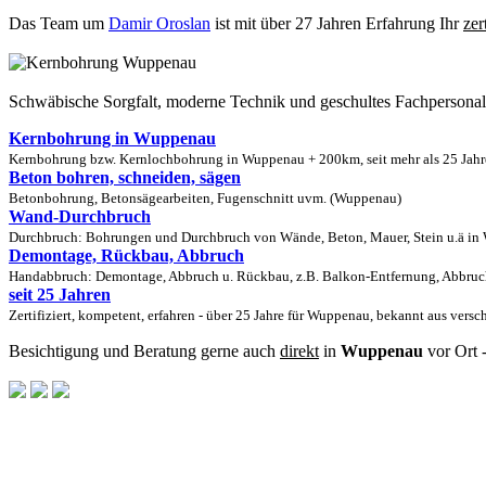
Das Team um
Damir Oroslan
ist mit über 27 Jahren Erfahrung Ihr
zer
Schwäbische Sorgfalt, moderne Technik und geschultes Fachpersona
Kernbohrung in Wuppenau
Kernbohrung bzw. Kernlochbohrung in Wuppenau + 200km, seit mehr als 25 Jahre
Beton bohren, schneiden, sägen
Betonbohrung, Betonsägearbeiten, Fugenschnitt uvm. (Wuppenau)
Wand-Durchbruch
Durchbruch: Bohrungen und Durchbruch von Wände, Beton, Mauer, Stein u.ä in 
Demontage, Rückbau, Abbruch
Handabbruch: Demontage, Abbruch u. Rückbau, z.B. Balkon-Entfernung, Abbruc
seit 25 Jahren
Zertifiziert, kompetent, erfahren - über 25 Jahre für Wuppenau, bekannt aus vers
Besichtigung und Beratung gerne auch
direkt
in
Wuppenau
vor Ort 