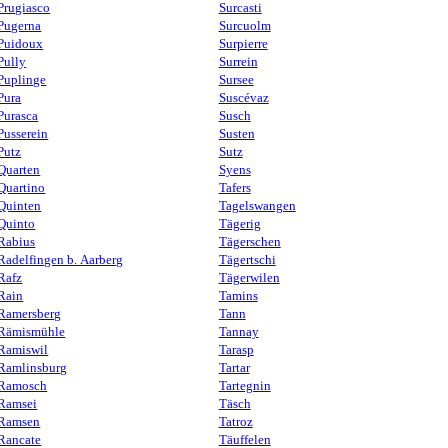
Prugiasco
Surcasti
Pugerna
Surcuolm
Puidoux
Surpierre
Pully
Surrein
Puplinge
Sursee
Pura
Suscévaz
Purasca
Susch
Pusserein
Susten
Putz
Sutz
Quarten
Syens
Quartino
Tafers
Quinten
Tagelswangen
Quinto
Tägerig
Rabius
Tägerschen
Radelfingen b. Aarberg
Tägertschi
Rafz
Tägerwilen
Rain
Tamins
Ramersberg
Tann
Rämismühle
Tannay
Ramiswil
Tarasp
Ramlinsburg
Tartar
Ramosch
Tartegnin
Ramsei
Täsch
Ramsen
Tatroz
Rancate
Täuffelen