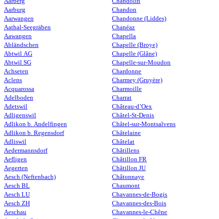
Aarberg
Chandolin
Aarburg
Chandon
Aarwangen
Chandonne (Liddes)
Aathal-Seegräben
Chanéaz
Aawangen
Chapella
Abländschen
Chapelle (Broye)
Abtwil AG
Chapelle (Glâne)
Abtwil SG
Chapelle-sur-Moudon
Achseten
Chardonne
Aclens
Charmey (Gruyère)
Acquarossa
Charmoille
Adelboden
Charrat
Adetswil
Château-d’Oex
Adligenswil
Châtel-St-Denis
Adlikon b. Andelfingen
Châtel-sur-Montsalvens
Adlikon b. Regensdorf
Châtelaine
Adliswil
Châtelat
Aedermannsdorf
Châtillens
Aefligen
Châtillon FR
Aegerten
Châtillon JU
Aesch (Neftenbach)
Châtonnaye
Aesch BL
Chaumont
Aesch LU
Chavannes-de-Bogis
Aesch ZH
Chavannes-des-Bois
Aeschau
Chavannes-le-Chêne