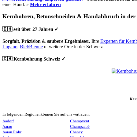
einer Hand: »
Mehr erfahren
Kernbohren, Betonschneiden & Handabbruch in der
🇨🇭 seit über 27 Jahren ✓
Sorgfalt, Präzision & saubere Ergebnisser.
Ihre
Experten für Kern
Lugano
,
Biel/Bienne
u. weitere Orte in der Schweiz.
🇨🇭 Kernbohrung Schweiz ✓
Ker
In folgenden Regionenkönnen Sie auf uns vertrauen:
Aadorf
Champvent
Aarau
Champzabé
Aarau Rohr
Chancy