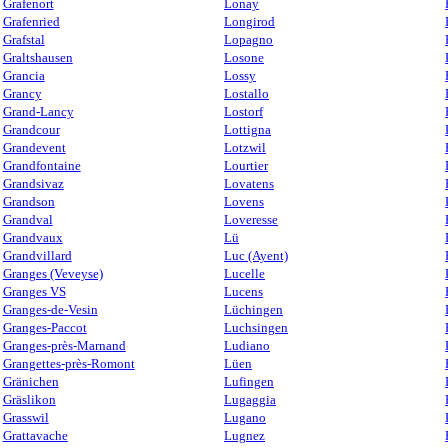
Grafenort
Lonay
Grafenried
Longirod
Grafstal
Lopagno
Graltshausen
Losone
Grancia
Lossy
Grancy
Lostallo
Grand-Lancy
Lostorf
Grandcour
Lottigna
Grandevent
Lotzwil
Grandfontaine
Lourtier
Grandsivaz
Lovatens
Grandson
Lovens
Grandval
Loveresse
Grandvaux
Lü
Grandvillard
Luc (Ayent)
Granges (Veveyse)
Lucelle
Granges VS
Lucens
Granges-de-Vesin
Lüchingen
Granges-Paccot
Luchsingen
Granges-près-Marnand
Ludiano
Grangettes-près-Romont
Lüen
Gränichen
Lufingen
Gräslikon
Lugaggia
Grasswil
Lugano
Grattavache
Lugnez