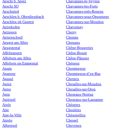
Aeschi b. Spiez
Chavannes-le-Veyron
Aeschi SO
Chavannes-les-Forts
Aeschiried
Chavannes-près-Renens
Aeschlen b. Oberdiessbach
Chavannes-sous-Orsonnens
Aeschlen ob Gunten
Chavannes-sur-Moudon
Aetigkofen
Chavornay
Aetingen
Cheiry
Aettenschwil
Chemin
Aeugst am Albis
Chenaux
Aeugstertal
Chêne-Bougeries
Affeltrangen
Chêne-Bourg
Affoltern am Albis
Chêne-Pâquier
Affoltern im Emmental
Chénens
Agarn
Chermignon
Agarone
Chermignon-d’en-Bas
Agasul
Chernex
Agiez
Chesalles-sur-Moudon
Agno
Chesalles-sur-Oron
Agra
Cheseaux-Noréaz
Agriswil
Cheseaux-sur-Lausanne
Aigle
Chéserex
Aïre
Chesières
Aire-la-Ville
Chésopelloz
Airolo
Chessel
Alberswil
Chevenez