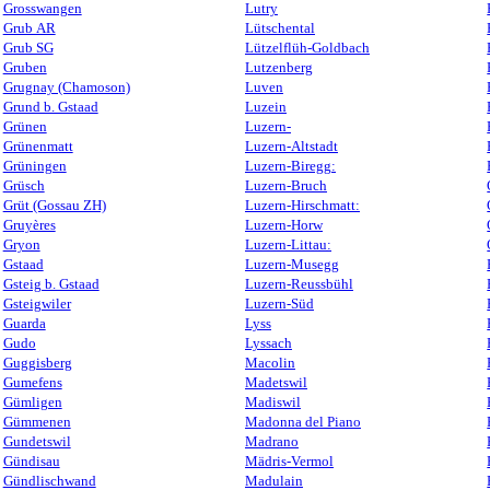
Grosswangen
Lutry
Grub AR
Lütschental
Grub SG
Lützelflüh-Goldbach
Gruben
Lutzenberg
Grugnay (Chamoson)
Luven
Grund b. Gstaad
Luzein
Grünen
Luzern-
Grünenmatt
Luzern-Altstadt
Grüningen
Luzern-Biregg:
Grüsch
Luzern-Bruch
Grüt (Gossau ZH)
Luzern-Hirschmatt:
Gruyères
Luzern-Horw
Gryon
Luzern-Littau:
Gstaad
Luzern-Musegg
Gsteig b. Gstaad
Luzern-Reussbühl
Gsteigwiler
Luzern-Süd
Guarda
Lyss
Gudo
Lyssach
Guggisberg
Macolin
Gumefens
Madetswil
Gümligen
Madiswil
Gümmenen
Madonna del Piano
Gundetswil
Madrano
Gündisau
Mädris-Vermol
Gündlischwand
Madulain