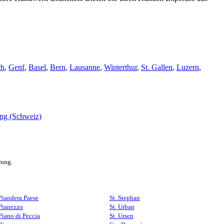
ch
,
Genf
,
Basel
,
Bern
,
Lausanne
,
Winterthur
,
St. Gallen
,
Luzern
,
rung.
Piandera Paese
St. Stephan
Pianezzo
St. Urban
Piano di Peccia
St. Ursen