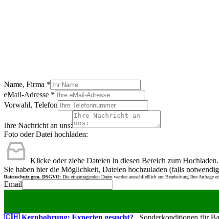
Name, Firma
*
eMail-Adresse
*
Vorwahl, Telefon
Ihre Nachricht an uns:
Foto oder Datei hochladen:
Klicke oder ziehe Dateien in diesen Bereich zum Hochladen.
Sie haben hier die Möglichkeit, Dateien hochzuladen (falls notwendig
Datenschutz gem. DSGVO
: Die einzutragenden Daten werden ausschließlich zur Bearbeitung Ihre Anfrage e
Email
🇨🇭 Kernbohrung: Experten gesucht?
Sonderkonditionen für Bauu