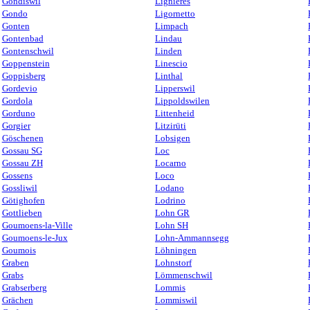
Gondiswil
Lignières
Gondo
Ligornetto
Gonten
Limpach
Gontenbad
Lindau
Gontenschwil
Linden
Goppenstein
Linescio
Goppisberg
Linthal
Gordevio
Lipperswil
Gordola
Lippoldswilen
Gorduno
Littenheid
Gorgier
Litzirüti
Göschenen
Lobsigen
Gossau SG
Loc
Gossau ZH
Locarno
Gossens
Loco
Gossliwil
Lodano
Götighofen
Lodrino
Gottlieben
Lohn GR
Goumoens-la-Ville
Lohn SH
Goumoens-le-Jux
Lohn-Ammannsegg
Goumois
Löhningen
Graben
Lohnstorf
Grabs
Lömmenschwil
Grabserberg
Lommis
Grächen
Lommiswil