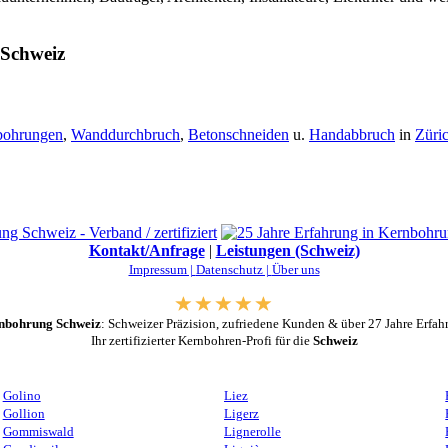
 Schweiz
bohrungen
,
Wanddurchbruch
,
Betonschneiden
u.
Handabbruch
in
Züri
Kontakt/Anfrage
|
Leistungen (Schweiz)
Impressum |
Datenschutz |
Über uns
nbohrung Schweiz
: Schweizer Präzision, zufriedene Kunden & über 27 Jahre Erfah
Ihr zertifizierter Kernbohren-Profi für die
Schweiz
Golino
Liez
Gollion
Ligerz
Gommiswald
Lignerolle