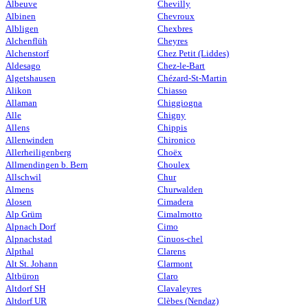
Albeuve
Chevilly
Albinen
Chevroux
Albligen
Chexbres
Alchenflüh
Cheyres
Alchenstorf
Chez Petit (Liddes)
Aldesago
Chez-le-Bart
Algetshausen
Chézard-St-Martin
Alikon
Chiasso
Allaman
Chiggiogna
Alle
Chigny
Allens
Chippis
Allenwinden
Chironico
Allerheiligenberg
Choëx
Allmendingen b. Bern
Choulex
Allschwil
Chur
Almens
Churwalden
Alosen
Cimadera
Alp Grüm
Cimalmotto
Alpnach Dorf
Cimo
Alpnachstad
Cinuos-chel
Alpthal
Clarens
Alt St. Johann
Clarmont
Altbüron
Claro
Altdorf SH
Clavaleyres
Altdorf UR
Clèbes (Nendaz)