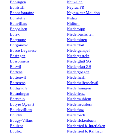
Boningen
Neuwilen
Boniswil
Neyruz FR
Bonnefontaine
Neyruz-sur-Moudon
Bonstetten
Nidau
Bonvillars
Nidfurn
Boppelsen
Niederbipp
Borex
Niederbuchsiten
Borgnone
Niederbüren
Borgonovo
Niederdorf
Bosco Luganese
Niedergampel
Bösingen
Niedergesteln
Bossonnens
Niederglatt SG
Boswil
Niederglatt ZH
Bottens
Niedergösgen
Bottenwil
Niederhasli
Botterens
Niederhelfenschwil
Bottighofen
Niederhünigen
Bottmingen
Niederlenz
Böttstein
Niedermuhlern
Botyre (Ayent)
Niederneunforn
Boudevilliers
Niederönz
Boudry
Niederösch
Bougy-Villars
Niederrickenbach
Boulens
Niederried b. Interlaken
Bouloz
Niederried b. Kallnach