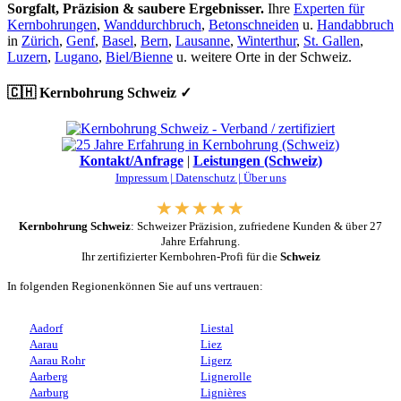
Sorgfalt, Präzision & saubere Ergebnisser.
Ihre
Experten für
Kernbohrungen
,
Wanddurchbruch
,
Betonschneiden
u.
Handabbruch
in
Zürich
,
Genf
,
Basel
,
Bern
,
Lausanne
,
Winterthur
,
St. Gallen
,
Luzern
,
Lugano
,
Biel/Bienne
u. weitere Orte in der Schweiz.
🇨🇭 Kernbohrung Schweiz ✓
Kontakt/Anfrage
|
Leistungen (Schweiz)
Impressum |
Datenschutz |
Über uns
Kernbohrung Schweiz
: Schweizer Präzision, zufriedene Kunden & über 27
Jahre Erfahrung.
Ihr zertifizierter Kernbohren-Profi für die
Schweiz
In folgenden Regionenkönnen Sie auf uns vertrauen:
Aadorf
Liestal
Aarau
Liez
Aarau Rohr
Ligerz
Aarberg
Lignerolle
Aarburg
Lignières