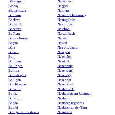
Blitzingen
Neftenbach
Blonay
Neggio
Blumenstein
Neirivue
Böbikon
Némiaz (Chamoson)
Böckten
Nennigkofen
Bodio TI
Nenzlingen
Boécourt
Neschwil
Bofflens
Nesselnbach
Bogis-Bossey
Nesslau
Bogno
Netstal
Bôle
Neu St. Johann
Bolken
Neuägeri
Boll
Neuchâtel
Bolligen
Neudorf
Bollingen
Neuenburg
Bollion
Neuendorf
Bollodingen
Neuenegg
Boltigen
Neuenhof
Bombinasco
Neuenkirch
Bonaduz
Neuhaus SG
Bonau
Neuhausen am Rheinfall
Boncourt
Neuheim
Bondo
Neukirch (Egnach)
Bonfol
Neukirch an der Thur
Bönigen b. Interlaken
Neunkirch