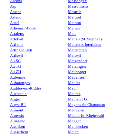
Ascona
Massongex
Asp
Massonnens
Assens
Mastrils
Astano
Mathod
Asuel
Mathon
Athenaz (Avusy)
Matran
Attalens
Matt
Attelwil
Matten (St. Stephan)
Attikon
Matten b. Interlaken
Attinghausen
Mattstetten
Attiswil
Mattwil
Au SG
Matzendorf
Au TG
Matzingen
Au ZH
Mauborget
Aubonne
Mauensee
Auboranges
Maules
Auddes-sur-Riddes
Maur
Auenstein
Mauraz
Augio
Mauren TG
Augst BL
Mayens-de-Chamoson
Aumont
Medeglia
Auressio
Medels im Rheinwald
Aurigeno
Meggen
Auslikon
Mehlsecken
Ausserberg
Meien