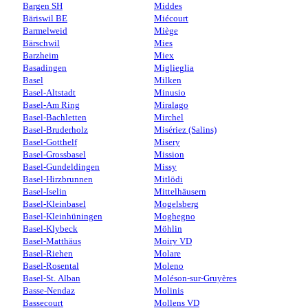
Bargen SH
Middes
Bäriswil BE
Miécourt
Barmelweid
Miège
Bärschwil
Mies
Barzheim
Miex
Basadingen
Miglieglia
Basel
Milken
Basel-Altstadt
Minusio
Basel-Am Ring
Miralago
Basel-Bachletten
Mirchel
Basel-Bruderholz
Misériez (Salins)
Basel-Gotthelf
Misery
Basel-Grossbasel
Mission
Basel-Gundeldingen
Missy
Basel-Hirzbrunnen
Mitlödi
Basel-Iselin
Mittelhäusern
Basel-Kleinbasel
Mogelsberg
Basel-Kleinhüningen
Moghegno
Basel-Klybeck
Möhlin
Basel-Matthäus
Moiry VD
Basel-Riehen
Molare
Basel-Rosental
Moleno
Basel-St. Alban
Moléson-sur-Gruyères
Basse-Nendaz
Molinis
Bassecourt
Mollens VD