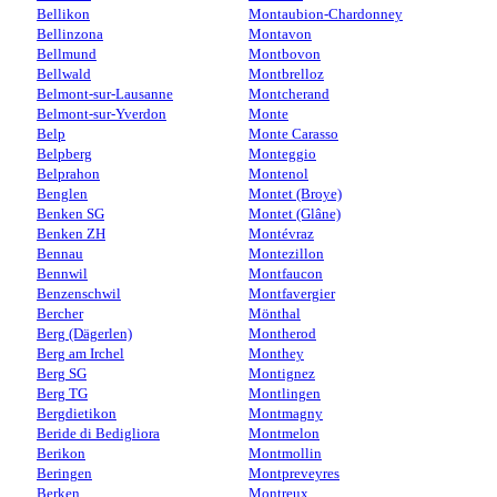
Bellikon
Montaubion-Chardonney
Bellinzona
Montavon
Bellmund
Montbovon
Bellwald
Montbrelloz
Belmont-sur-Lausanne
Montcherand
Belmont-sur-Yverdon
Monte
Belp
Monte Carasso
Belpberg
Monteggio
Belprahon
Montenol
Benglen
Montet (Broye)
Benken SG
Montet (Glâne)
Benken ZH
Montévraz
Bennau
Montezillon
Bennwil
Montfaucon
Benzenschwil
Montfavergier
Bercher
Mönthal
Berg (Dägerlen)
Montherod
Berg am Irchel
Monthey
Berg SG
Montignez
Berg TG
Montlingen
Bergdietikon
Montmagny
Beride di Bedigliora
Montmelon
Berikon
Montmollin
Beringen
Montpreveyres
Berken
Montreux