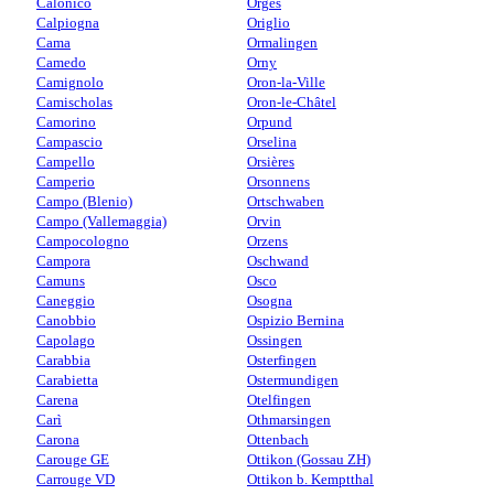
Calonico
Orges
Calpiogna
Origlio
Cama
Ormalingen
Camedo
Orny
Camignolo
Oron-la-Ville
Camischolas
Oron-le-Châtel
Camorino
Orpund
Campascio
Orselina
Campello
Orsières
Camperio
Orsonnens
Campo (Blenio)
Ortschwaben
Campo (Vallemaggia)
Orvin
Campocologno
Orzens
Campora
Oschwand
Camuns
Osco
Caneggio
Osogna
Canobbio
Ospizio Bernina
Capolago
Ossingen
Carabbia
Osterfingen
Carabietta
Ostermundigen
Carena
Otelfingen
Carì
Othmarsingen
Carona
Ottenbach
Carouge GE
Ottikon (Gossau ZH)
Carrouge VD
Ottikon b. Kemptthal