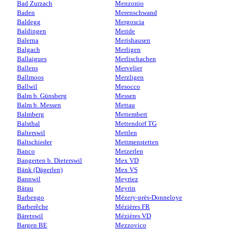
Bad Zurzach
Menzonio
Baden
Merenschwand
Baldegg
Mergoscia
Baldingen
Meride
Balerna
Merishausen
Balgach
Merligen
Ballaigues
Merlischachen
Ballens
Mervelier
Ballmoos
Merzligen
Ballwil
Mesocco
Balm b. Günsberg
Messen
Balm b. Messen
Mettau
Balmberg
Mettembert
Balsthal
Mettendorf TG
Balterswil
Mettlen
Baltschieder
Mettmenstetten
Banco
Metzerlen
Bangerten b. Dieterswil
Mex VD
Bänk (Dägerlen)
Mex VS
Bannwil
Meyriez
Bärau
Meyrin
Barbengo
Mézery-près-Donneloye
Barberêche
Mézières FR
Bäretswil
Mézières VD
Bargen BE
Mezzovico