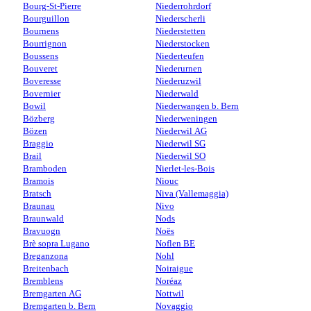
Bourg-St-Pierre
Niederrohrdorf
Bourguillon
Niederscherli
Bournens
Niederstetten
Bourrignon
Niederstocken
Boussens
Niederteufen
Bouveret
Niederurnen
Boveresse
Niederuzwil
Bovernier
Niederwald
Bowil
Niederwangen b. Bern
Bözberg
Niederweningen
Bözen
Niederwil AG
Braggio
Niederwil SG
Brail
Niederwil SO
Bramboden
Nierlet-les-Bois
Bramois
Niouc
Bratsch
Niva (Vallemaggia)
Braunau
Nivo
Braunwald
Nods
Bravuogn
Noës
Brè sopra Lugano
Noflen BE
Breganzona
Nohl
Breitenbach
Noiraigue
Bremblens
Noréaz
Bremgarten AG
Nottwil
Bremgarten b. Bern
Novaggio