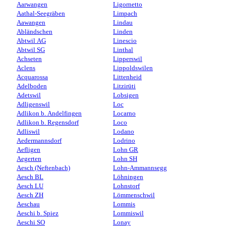
Aarwangen
Ligornetto
Aathal-Seegräben
Limpach
Aawangen
Lindau
Abländschen
Linden
Abtwil AG
Linescio
Abtwil SG
Linthal
Achseten
Lipperswil
Aclens
Lippoldswilen
Acquarossa
Littenheid
Adelboden
Litzirüti
Adetswil
Lobsigen
Adligenswil
Loc
Adlikon b. Andelfingen
Locarno
Adlikon b. Regensdorf
Loco
Adliswil
Lodano
Aedermannsdorf
Lodrino
Aefligen
Lohn GR
Aegerten
Lohn SH
Aesch (Neftenbach)
Lohn-Ammannsegg
Aesch BL
Löhningen
Aesch LU
Lohnstorf
Aesch ZH
Lömmenschwil
Aeschau
Lommis
Aeschi b. Spiez
Lommiswil
Aeschi SO
Lonay