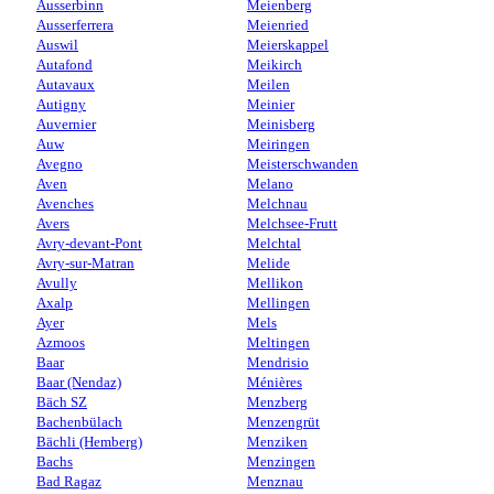
Ausserbinn
Meienberg
Ausserferrera
Meienried
Auswil
Meierskappel
Autafond
Meikirch
Autavaux
Meilen
Autigny
Meinier
Auvernier
Meinisberg
Auw
Meiringen
Avegno
Meisterschwanden
Aven
Melano
Avenches
Melchnau
Avers
Melchsee-Frutt
Avry-devant-Pont
Melchtal
Avry-sur-Matran
Melide
Avully
Mellikon
Axalp
Mellingen
Ayer
Mels
Azmoos
Meltingen
Baar
Mendrisio
Baar (Nendaz)
Ménières
Bäch SZ
Menzberg
Bachenbülach
Menzengrüt
Bächli (Hemberg)
Menziken
Bachs
Menzingen
Bad Ragaz
Menznau