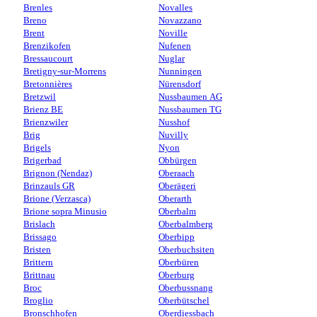
Brenles
Novalles
Breno
Novazzano
Brent
Noville
Brenzikofen
Nufenen
Bressaucourt
Nuglar
Bretigny-sur-Morrens
Nunningen
Bretonnières
Nürensdorf
Bretzwil
Nussbaumen AG
Brienz BE
Nussbaumen TG
Brienzwiler
Nusshof
Brig
Nuvilly
Brigels
Nyon
Brigerbad
Obbürgen
Brignon (Nendaz)
Oberaach
Brinzauls GR
Oberägeri
Brione (Verzasca)
Oberarth
Brione sopra Minusio
Oberbalm
Brislach
Oberbalmberg
Brissago
Oberbipp
Bristen
Oberbuchsiten
Brittern
Oberbüren
Brittnau
Oberburg
Broc
Oberbussnang
Broglio
Oberbütschel
Bronschhofen
Oberdiessbach