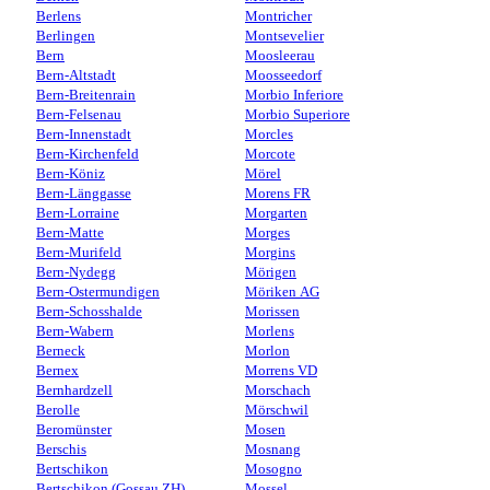
Berlens
Montricher
Berlingen
Montsevelier
Bern
Moosleerau
Bern-Altstadt
Moosseedorf
Bern-Breitenrain
Morbio Inferiore
Bern-Felsenau
Morbio Superiore
Bern-Innenstadt
Morcles
Bern-Kirchenfeld
Morcote
Bern-Köniz
Mörel
Bern-Länggasse
Morens FR
Bern-Lorraine
Morgarten
Bern-Matte
Morges
Bern-Murifeld
Morgins
Bern-Nydegg
Mörigen
Bern-Ostermundigen
Möriken AG
Bern-Schosshalde
Morissen
Bern-Wabern
Morlens
Berneck
Morlon
Bernex
Morrens VD
Bernhardzell
Morschach
Berolle
Mörschwil
Beromünster
Mosen
Berschis
Mosnang
Bertschikon
Mosogno
Bertschikon (Gossau ZH)
Mossel