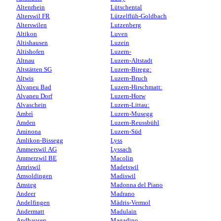
Altenrhein
Lütschental
Alterswil FR
Lützelflüh-Goldbach
Alterswilen
Lutzenberg
Altikon
Luven
Altishausen
Luzein
Altishofen
Luzern-
Altnau
Luzern-Altstadt
Altstätten SG
Luzern-Biregg:
Altwis
Luzern-Bruch
Alvaneu Bad
Luzern-Hirschmatt:
Alvaneu Dorf
Luzern-Horw
Alvaschein
Luzern-Littau:
Ambrì
Luzern-Musegg
Amden
Luzern-Reussbühl
Aminona
Luzern-Süd
Amlikon-Bissegg
Lyss
Ammerswil AG
Lyssach
Ammerzwil BE
Macolin
Amriswil
Madetswil
Amsoldingen
Madiswil
Amsteg
Madonna del Piano
Andeer
Madrano
Andelfingen
Mädris-Vermol
Andermatt
Madulain
Andhausen
Magadino