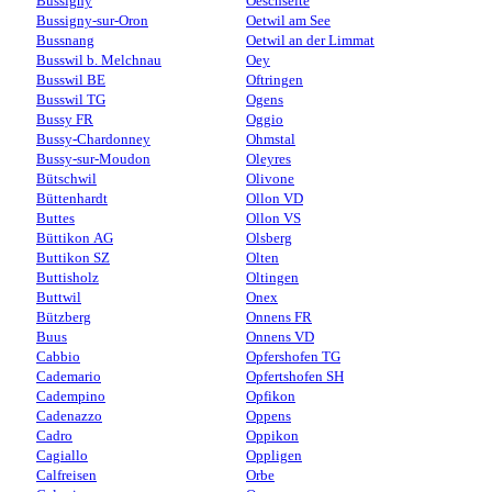
Bussigny
Oeschseite
Bussigny-sur-Oron
Oetwil am See
Bussnang
Oetwil an der Limmat
Busswil b. Melchnau
Oey
Busswil BE
Oftringen
Busswil TG
Ogens
Bussy FR
Oggio
Bussy-Chardonney
Ohmstal
Bussy-sur-Moudon
Oleyres
Bütschwil
Olivone
Büttenhardt
Ollon VD
Buttes
Ollon VS
Büttikon AG
Olsberg
Buttikon SZ
Olten
Buttisholz
Oltingen
Buttwil
Onex
Bützberg
Onnens FR
Buus
Onnens VD
Cabbio
Opfershofen TG
Cademario
Opfertshofen SH
Cadempino
Opfikon
Cadenazzo
Oppens
Cadro
Oppikon
Cagiallo
Oppligen
Calfreisen
Orbe