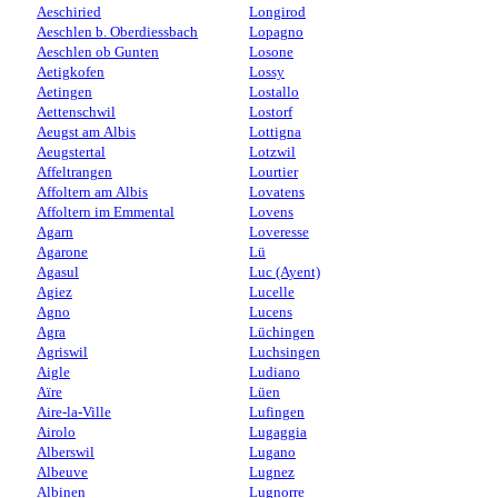
Aeschiried
Longirod
Aeschlen b. Oberdiessbach
Lopagno
Aeschlen ob Gunten
Losone
Aetigkofen
Lossy
Aetingen
Lostallo
Aettenschwil
Lostorf
Aeugst am Albis
Lottigna
Aeugstertal
Lotzwil
Affeltrangen
Lourtier
Affoltern am Albis
Lovatens
Affoltern im Emmental
Lovens
Agarn
Loveresse
Agarone
Lü
Agasul
Luc (Ayent)
Agiez
Lucelle
Agno
Lucens
Agra
Lüchingen
Agriswil
Luchsingen
Aigle
Ludiano
Aïre
Lüen
Aire-la-Ville
Lufingen
Airolo
Lugaggia
Alberswil
Lugano
Albeuve
Lugnez
Albinen
Lugnorre