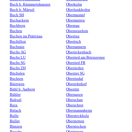
Buch b. Kümmertshausen
Oberkulm
Buch b. Märwil
Oberlunkhofen
Buch SH
Obermumpf
Buchackern
Obermutten
Buchberg
Obernau
Buchen
Oberneunforn
Buchen im Prättigau
Oberönz
Buchillon
Oberösch
Buchrain
Oberramsern
Buchs AG
Oberrickenbach
Buchs LU
Oberried am Brienzersee
Buchs SG
Oberried FR
Buchs ZH
Oberrieden
Büchslen
Oberriet SG
Buckten
Oberrindal
Büetigen
Oberrohrdorf
Bühl b. Aarberg
Oberrüti
Bühler
Obersaxen
Buhwil
Oberschan
Buix
Oberschrot
Bülach
Oberstammheim
Bulle
Obersteckholz
Bullet
Oberstetten
Bünzen
Oberstocken
Buochs
Oberterzen