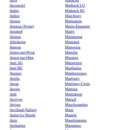
Arch
Maracon
Arconciel
Marbach LU
Ardez
Marbach SG
Ardon
Marchissy
Areuse
Mariastein
Argnou (Ayent)
Marin-Epagnier
Arisdorf
Marly
Aristau
Marmorera
Arlesheim
Marnand
Arnegg
Maroggia
Arnex-sur-Nyon
Marolta
Arnex-sur-Orbe
Marsens
Arni AG
Märstetten
Arni BE
Marthalen
Arogno
Martherenges
Arolla
Martigny
Arosa
Martigny-Croix
Arosio
Martina
Arth
Martisberg
Arveyes
Märwil
Arvigo
Maschwanden
Arvillard (Salins)
Mase
Arzier-Le Muids
Masein
Arzo
Maseltrangen
Ascharina
Massagno