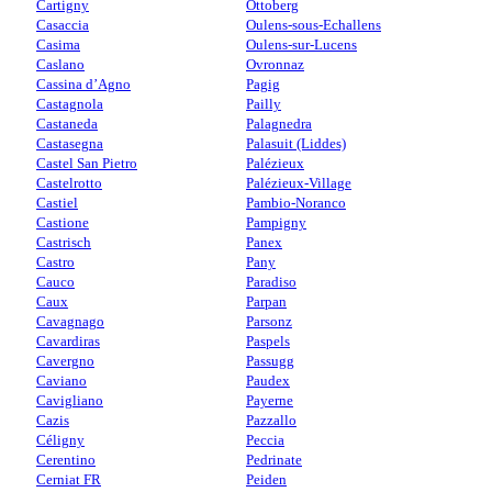
Cartigny
Ottoberg
Casaccia
Oulens-sous-Echallens
Casima
Oulens-sur-Lucens
Caslano
Ovronnaz
Cassina d’Agno
Pagig
Castagnola
Pailly
Castaneda
Palagnedra
Castasegna
Palasuit (Liddes)
Castel San Pietro
Palézieux
Castelrotto
Palézieux-Village
Castiel
Pambio-Noranco
Castione
Pampigny
Castrisch
Panex
Castro
Pany
Cauco
Paradiso
Caux
Parpan
Cavagnago
Parsonz
Cavardiras
Paspels
Cavergno
Passugg
Caviano
Paudex
Cavigliano
Payerne
Cazis
Pazzallo
Céligny
Peccia
Cerentino
Pedrinate
Cerniat FR
Peiden