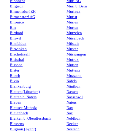
Bionnens
Muri AG
Birgisch
Muri b. Bern
Birmensdorf ZH
Muriaux
Birmenstorf AG
Murist
Bironico
Mürren
Birr
Murten
Birrhard
Murzelen
Birrwil
Müselbach
Birsfelden
Müstair
Birwinken
Mustér
Bischofszell
Müswangen
Bisisthal
Mutrux
Bissone
Mutten
Bister
Muttenz
Bitsch
Muzzano
Bivio
Näfels
Blankenburg
Nänikon
Blatten (Lötschen)
Nassen
Blatten b. Naters
Nassenwil
Blauen
Naters
Blausee-Mitholz
Nax
Bleienbach
Naz
Bleiken b. Oberdiessbach
Nebikon
Blessens
Necker
Blignou (Ayent)
Neerach