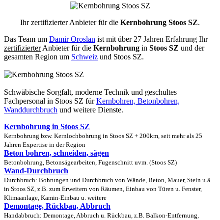
Ihr zertifizierter Anbieter für die
Kernbohrung Stoos SZ
.
Das Team um
Damir Oroslan
ist mit über 27 Jahren Erfahrung Ihr
zertifizierter
Anbieter für die
Kernbohrung
in
Stoos SZ
und der
gesamten Region um
Schweiz
und Stoos SZ.
Schwäbische Sorgfalt, moderne Technik und geschultes
Fachpersonal
in Stoos SZ für
Kernbohren, Betonbohren,
Wanddurchbruch
und weitere Dienste.
Kernbohrung in Stoos SZ
Kernbohrung bzw. Kernlochbohrung in Stoos SZ + 200km, seit mehr als 25
Jahren Expertise in der Region
Beton bohren, schneiden, sägen
Betonbohrung, Betonsägearbeiten, Fugenschnitt uvm. (Stoos SZ)
Wand-Durchbruch
Durchbruch: Bohrungen und Durchbruch von Wände, Beton, Mauer, Stein u.ä
in Stoos SZ, z.B. zum Erweitern von Räumen, Einbau von Türen u. Fenster,
Klimaanlage, Kamin-Einbau u. weitere
Demontage, Rückbau, Abbruch
Handabbruch: Demontage, Abbruch u. Rückbau, z.B. Balkon-Entfernung,