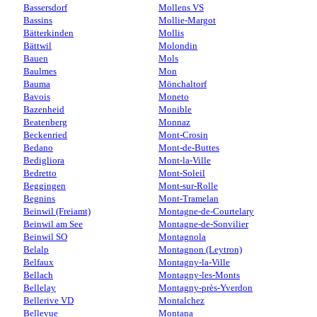
Bassersdorf
Mollens VS
Bassins
Mollie-Margot
Bätterkinden
Mollis
Bättwil
Molondin
Bauen
Mols
Baulmes
Mon
Bauma
Mönchaltorf
Bavois
Moneto
Bazenheid
Monible
Beatenberg
Monnaz
Beckenried
Mont-Crosin
Bedano
Mont-de-Buttes
Bedigliora
Mont-la-Ville
Bedretto
Mont-Soleil
Beggingen
Mont-sur-Rolle
Begnins
Mont-Tramelan
Beinwil (Freiamt)
Montagne-de-Courtelary
Beinwil am See
Montagne-de-Sonvilier
Beinwil SO
Montagnola
Belalp
Montagnon (Leytron)
Belfaux
Montagny-la-Ville
Bellach
Montagny-les-Monts
Bellelay
Montagny-près-Yverdon
Bellerive VD
Montalchez
Bellevue
Montana