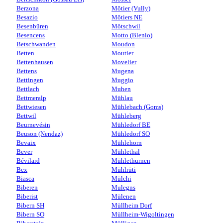
Berzona
Môtier (Vully)
Besazio
Môtiers NE
Besenbüren
Mötschwil
Besencens
Motto (Blenio)
Betschwanden
Moudon
Betten
Moutier
Bettenhausen
Movelier
Bettens
Mugena
Bettingen
Muggio
Bettlach
Muhen
Bettmeralp
Mühlau
Bettwiesen
Mühlebach (Goms)
Bettwil
Mühleberg
Beurnevésin
Mühledorf BE
Beuson (Nendaz)
Mühledorf SO
Bevaix
Mühlehorn
Bever
Mühlethal
Bévilard
Mühlethurnen
Bex
Mühlrüti
Biasca
Mülchi
Biberen
Mulegns
Biberist
Mülenen
Bibern SH
Müllheim Dorf
Bibern SO
Müllheim-Wigoltingen