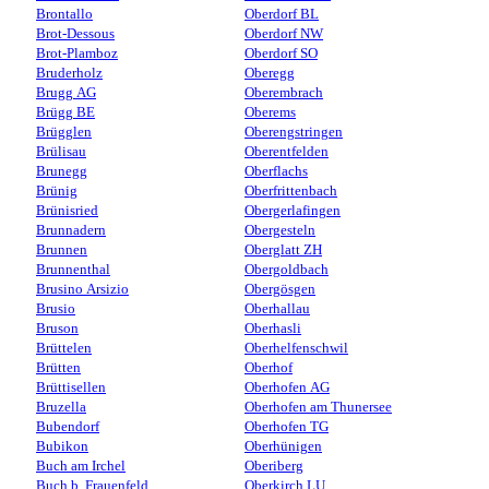
Brontallo
Oberdorf BL
Brot-Dessous
Oberdorf NW
Brot-Plamboz
Oberdorf SO
Bruderholz
Oberegg
Brugg AG
Oberembrach
Brügg BE
Oberems
Brügglen
Oberengstringen
Brülisau
Oberentfelden
Brunegg
Oberflachs
Brünig
Oberfrittenbach
Brünisried
Obergerlafingen
Brunnadern
Obergesteln
Brunnen
Oberglatt ZH
Brunnenthal
Obergoldbach
Brusino Arsizio
Obergösgen
Brusio
Oberhallau
Bruson
Oberhasli
Brüttelen
Oberhelfenschwil
Brütten
Oberhof
Brüttisellen
Oberhofen AG
Bruzella
Oberhofen am Thunersee
Bubendorf
Oberhofen TG
Bubikon
Oberhünigen
Buch am Irchel
Oberiberg
Buch b. Frauenfeld
Oberkirch LU