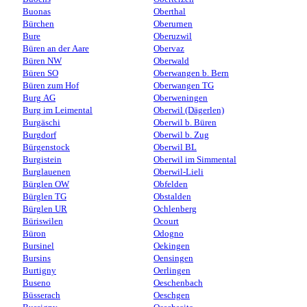
Buonas
Oberthal
Bürchen
Oberurnen
Bure
Oberuzwil
Büren an der Aare
Obervaz
Büren NW
Oberwald
Büren SO
Oberwangen b. Bern
Büren zum Hof
Oberwangen TG
Burg AG
Oberweningen
Burg im Leimental
Oberwil (Dägerlen)
Burgäschi
Oberwil b. Büren
Burgdorf
Oberwil b. Zug
Bürgenstock
Oberwil BL
Burgistein
Oberwil im Simmental
Burglauenen
Oberwil-Lieli
Bürglen OW
Obfelden
Bürglen TG
Obstalden
Bürglen UR
Ochlenberg
Büriswilen
Ocourt
Büron
Odogno
Bursinel
Oekingen
Bursins
Oensingen
Burtigny
Oerlingen
Buseno
Oeschenbach
Büsserach
Oeschgen