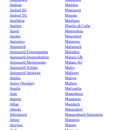
Andiast
Magden
Andwil SG
Mägenwil
Andwil TG
Maggia
Anglikon
Magliaso
Anières
Maglio di Colla
Anwil
Magnedens
Anzère
Maienfeld
Anzonico
Mairengo
Appenzell
Maisprach
Appenzell Eggerstanden
Maladers
Appenzell Enggenhütten
Malans GR
Appenzell Meistersrüte
Malans SG
Appenzell Schlatt
Malix
Appenzell Steinegg
Malleray
Apples
Maloja
Aproz (Nendaz)
Malters
Aquila
Malvaglia
Aran
Mamishaus
Aranno
Mammern
Arbaz
Mandach
Arbedo
Männedorf
Arboldswil
Mannenbach-Salenstein
Arbon
Mannens
Arcegno
Manno