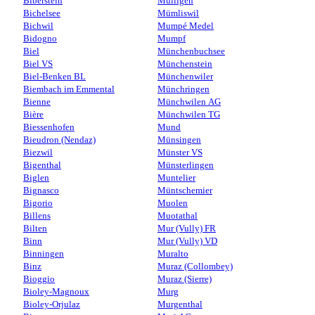
Biberstein
Mülligen
Bichelsee
Mümliswil
Bichwil
Mumpé Medel
Bidogno
Mumpf
Biel
Münchenbuchsee
Biel VS
Münchenstein
Biel-Benken BL
Münchenwiler
Biembach im Emmental
Münchringen
Bienne
Münchwilen AG
Bière
Münchwilen TG
Biessenhofen
Mund
Bieudron (Nendaz)
Münsingen
Biezwil
Münster VS
Bigenthal
Münsterlingen
Biglen
Muntelier
Bignasco
Müntschemier
Bigorio
Muolen
Billens
Muotathal
Bilten
Mur (Vully) FR
Binn
Mur (Vully) VD
Binningen
Muralto
Binz
Muraz (Collombey)
Bioggio
Muraz (Sierre)
Bioley-Magnoux
Murg
Bioley-Orjulaz
Murgenthal