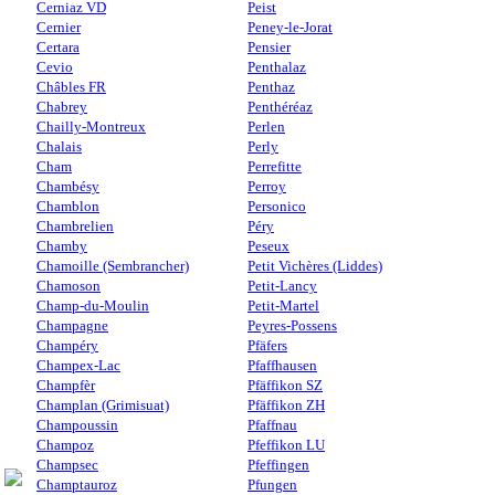
Cerniaz VD
Peist
Cernier
Peney-le-Jorat
Certara
Pensier
Cevio
Penthalaz
Châbles FR
Penthaz
Chabrey
Penthéréaz
Chailly-Montreux
Perlen
Chalais
Perly
Cham
Perrefitte
Chambésy
Perroy
Chamblon
Personico
Chambrelien
Péry
Chamby
Peseux
Chamoille (Sembrancher)
Petit Vichères (Liddes)
Chamoson
Petit-Lancy
Champ-du-Moulin
Petit-Martel
Champagne
Peyres-Possens
Champéry
Pfäfers
Champex-Lac
Pfaffhausen
Champfèr
Pfäffikon SZ
Champlan (Grimisuat)
Pfäffikon ZH
Champoussin
Pfaffnau
Champoz
Pfeffikon LU
Champsec
Pfeffingen
Champtauroz
Pfungen