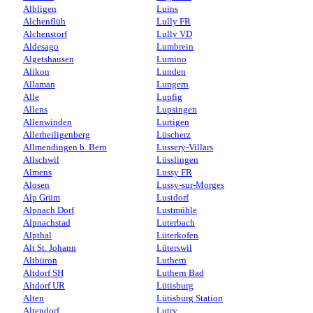
Albligen
Luins
Alchenflüh
Lully FR
Alchenstorf
Lully VD
Aldesago
Lumbrein
Algetshausen
Lumino
Alikon
Lunden
Allaman
Lungern
Alle
Lupfig
Allens
Lupsingen
Allenwinden
Lurtigen
Allerheiligenberg
Lüscherz
Allmendingen b. Bern
Lussery-Villars
Allschwil
Lüsslingen
Almens
Lussy FR
Alosen
Lussy-sur-Morges
Alp Grüm
Lustdorf
Alpnach Dorf
Lustmühle
Alpnachstad
Luterbach
Alpthal
Lüterkofen
Alt St. Johann
Lüterswil
Altbüron
Luthern
Altdorf SH
Luthern Bad
Altdorf UR
Lütisburg
Alten
Lütisburg Station
Altendorf
Lutry