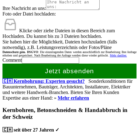
Ihre Nachricht an uns:
Foto oder Datei hochladen:
Klicke oder ziehe Dateien in diesen Bereich zum
Hochladen.
Du kannst bis zu 3 Dateien hochladen.
Sie haben hier die Möglichkeit, Dateien hochzuladen (falls
notwendig), z.B. Leistungsverzeichnis oder Fotos/Pläne
Datenschutz gem. DSGVO
: Die einzutragenden Daten werden ausschließlich zur Bearbeitung Ihre Anfrage
erhoben und gespeichert. Nach Bearbeitung der Anfrage werden diese wieder gelöscht.
Mehr darüber.
Comment
Jetzt absenden
🇨🇭 Kernbohrung: Experten gesucht?
Sonderkonditionen für
Bauunternehmen, Bauträger, Architekten, Installateure, Elektriker
und weitere Handwerk-Branchen. Bieten Sie Ihren Kunden
Expertise aus einer Hand: »
Mehr erfahren
Kernbohren, Betonschneiden & Handabbruch in
der Schweiz
🇨🇭 seit über 27 Jahren ✓