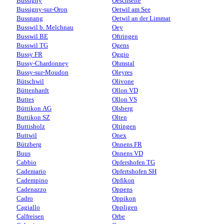
Bussigny
Oeschseite
Bussigny-sur-Oron
Oetwil am See
Bussnang
Oetwil an der Limmat
Busswil b. Melchnau
Oey
Busswil BE
Oftringen
Busswil TG
Ogens
Bussy FR
Oggio
Bussy-Chardonney
Ohmstal
Bussy-sur-Moudon
Oleyres
Bütschwil
Olivone
Büttenhardt
Ollon VD
Buttes
Ollon VS
Büttikon AG
Olsberg
Buttikon SZ
Olten
Buttisholz
Oltingen
Buttwil
Onex
Bützberg
Onnens FR
Buus
Onnens VD
Cabbio
Opfershofen TG
Cademario
Opfertshofen SH
Cadempino
Opfikon
Cadenazzo
Oppens
Cadro
Oppikon
Cagiallo
Oppligen
Calfreisen
Orbe