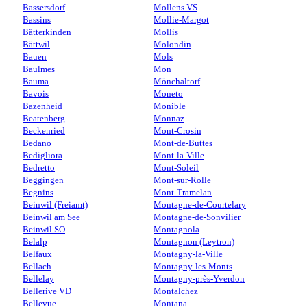
Bassersdorf
Mollens VS
Bassins
Mollie-Margot
Bätterkinden
Mollis
Bättwil
Molondin
Bauen
Mols
Baulmes
Mon
Bauma
Mönchaltorf
Bavois
Moneto
Bazenheid
Monible
Beatenberg
Monnaz
Beckenried
Mont-Crosin
Bedano
Mont-de-Buttes
Bedigliora
Mont-la-Ville
Bedretto
Mont-Soleil
Beggingen
Mont-sur-Rolle
Begnins
Mont-Tramelan
Beinwil (Freiamt)
Montagne-de-Courtelary
Beinwil am See
Montagne-de-Sonvilier
Beinwil SO
Montagnola
Belalp
Montagnon (Leytron)
Belfaux
Montagny-la-Ville
Bellach
Montagny-les-Monts
Bellelay
Montagny-près-Yverdon
Bellerive VD
Montalchez
Bellevue
Montana