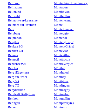
Bellikon
Montaubion-Chardonney
Bellinzona
Montavon
Bellmund
Montbovon
Bellwald
Montbrelloz
Belmont-sur-Lausanne
Montcherand
Belmont-sur-Yverdon
Monte
Belp
Monte Carasso
Belpberg
Monteggio
Belprahon
Montenol
Benglen
Montet (Broye)
Benken SG
Montet (Glâne)
Benken ZH
Montévraz
Bennau
Montezillon
Bennwil
Montfaucon
Benzenschwil
Montfavergier
Bercher
Mönthal
Berg (Dägerlen)
Montherod
Berg am Irchel
Monthey
Berg SG
Montignez
Berg TG
Montlingen
Bergdietikon
Montmagny
Beride di Bedigliora
Montmelon
Berikon
Montmollin
Beringen
Montpreveyres
Berken
Montreux