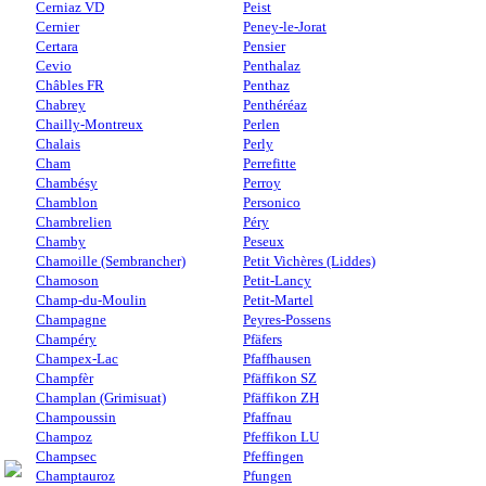
Cerniaz VD
Peist
Cernier
Peney-le-Jorat
Certara
Pensier
Cevio
Penthalaz
Châbles FR
Penthaz
Chabrey
Penthéréaz
Chailly-Montreux
Perlen
Chalais
Perly
Cham
Perrefitte
Chambésy
Perroy
Chamblon
Personico
Chambrelien
Péry
Chamby
Peseux
Chamoille (Sembrancher)
Petit Vichères (Liddes)
Chamoson
Petit-Lancy
Champ-du-Moulin
Petit-Martel
Champagne
Peyres-Possens
Champéry
Pfäfers
Champex-Lac
Pfaffhausen
Champfèr
Pfäffikon SZ
Champlan (Grimisuat)
Pfäffikon ZH
Champoussin
Pfaffnau
Champoz
Pfeffikon LU
Champsec
Pfeffingen
Champtauroz
Pfungen