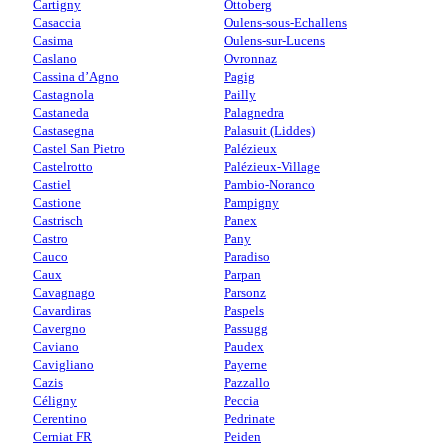
Cartigny
Ottoberg
Casaccia
Oulens-sous-Echallens
Casima
Oulens-sur-Lucens
Caslano
Ovronnaz
Cassina d’Agno
Pagig
Castagnola
Pailly
Castaneda
Palagnedra
Castasegna
Palasuit (Liddes)
Castel San Pietro
Palézieux
Castelrotto
Palézieux-Village
Castiel
Pambio-Noranco
Castione
Pampigny
Castrisch
Panex
Castro
Pany
Cauco
Paradiso
Caux
Parpan
Cavagnago
Parsonz
Cavardiras
Paspels
Cavergno
Passugg
Caviano
Paudex
Cavigliano
Payerne
Cazis
Pazzallo
Céligny
Peccia
Cerentino
Pedrinate
Cerniat FR
Peiden