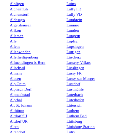
Albligen
Luins
Alchenflüh
Lully FR
Alchenstorf
Lully VD
Aldesago
Lumbrein
Algetshausen
Lumino
Alikon
Lunden
Allaman
Lungern
Alle
Lupfig
Allens
Lupsingen
Allenwinden
Lurtigen
Allerheiligenberg
Lüscherz
Allmendingen b. Bern
Lussery-Villars
Allschwil
Lüsslingen
Almens
Lussy FR
Alosen
Lussy-sur-Morges
Alp Grüm
Lustdorf
Alpnach Dorf
Lustmühle
Alpnachstad
Luterbach
Alpthal
Lüterkofen
Alt St. Johann
Lüterswil
Altbüron
Luthern
Altdorf SH
Luthern Bad
Altdorf UR
Lütisburg
Alten
Lütisburg Station
Altendorf
Lutry