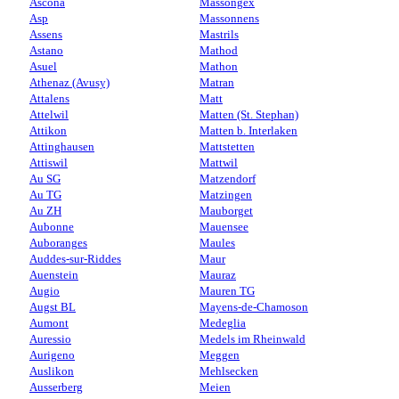
Ascona
Massongex
Asp
Massonnens
Assens
Mastrils
Astano
Mathod
Asuel
Mathon
Athenaz (Avusy)
Matran
Attalens
Matt
Attelwil
Matten (St. Stephan)
Attikon
Matten b. Interlaken
Attinghausen
Mattstetten
Attiswil
Mattwil
Au SG
Matzendorf
Au TG
Matzingen
Au ZH
Mauborget
Aubonne
Mauensee
Auboranges
Maules
Auddes-sur-Riddes
Maur
Auenstein
Mauraz
Augio
Mauren TG
Augst BL
Mayens-de-Chamoson
Aumont
Medeglia
Auressio
Medels im Rheinwald
Aurigeno
Meggen
Auslikon
Mehlsecken
Ausserberg
Meien