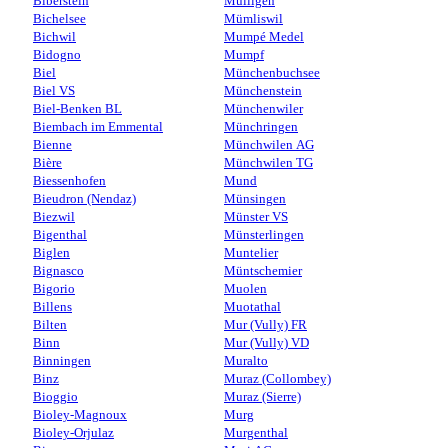
Biberstein
Mülligen
Bichelsee
Mümliswil
Bichwil
Mumpé Medel
Bidogno
Mumpf
Biel
Münchenbuchsee
Biel VS
Münchenstein
Biel-Benken BL
Münchenwiler
Biembach im Emmental
Münchringen
Bienne
Münchwilen AG
Bière
Münchwilen TG
Biessenhofen
Mund
Bieudron (Nendaz)
Münsingen
Biezwil
Münster VS
Bigenthal
Münsterlingen
Biglen
Muntelier
Bignasco
Müntschemier
Bigorio
Muolen
Billens
Muotathal
Bilten
Mur (Vully) FR
Binn
Mur (Vully) VD
Binningen
Muralto
Binz
Muraz (Collombey)
Bioggio
Muraz (Sierre)
Bioley-Magnoux
Murg
Bioley-Orjulaz
Murgenthal