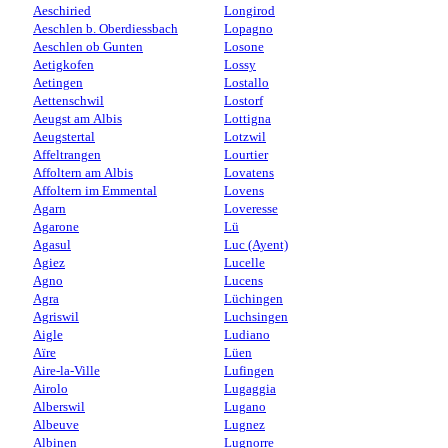
Aeschiried
Longirod
Aeschlen b. Oberdiessbach
Lopagno
Aeschlen ob Gunten
Losone
Aetigkofen
Lossy
Aetingen
Lostallo
Aettenschwil
Lostorf
Aeugst am Albis
Lottigna
Aeugstertal
Lotzwil
Affeltrangen
Lourtier
Affoltern am Albis
Lovatens
Affoltern im Emmental
Lovens
Agarn
Loveresse
Agarone
Lü
Agasul
Luc (Ayent)
Agiez
Lucelle
Agno
Lucens
Agra
Lüchingen
Agriswil
Luchsingen
Aigle
Ludiano
Aïre
Lüen
Aire-la-Ville
Lufingen
Airolo
Lugaggia
Alberswil
Lugano
Albeuve
Lugnez
Albinen
Lugnorre