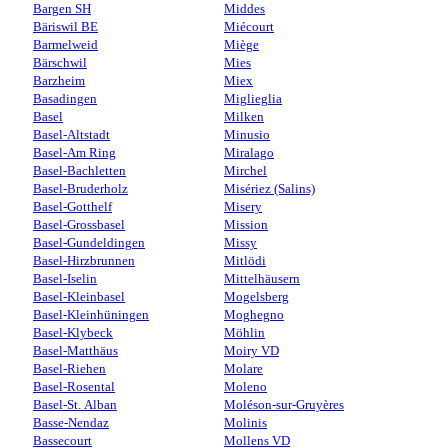
Bargen SH
Middes
Bäriswil BE
Miécourt
Barmelweid
Miège
Bärschwil
Mies
Barzheim
Miex
Basadingen
Miglieglia
Basel
Milken
Basel-Altstadt
Minusio
Basel-Am Ring
Miralago
Basel-Bachletten
Mirchel
Basel-Bruderholz
Misériez (Salins)
Basel-Gotthelf
Misery
Basel-Grossbasel
Mission
Basel-Gundeldingen
Missy
Basel-Hirzbrunnen
Mitlödi
Basel-Iselin
Mittelhäusern
Basel-Kleinbasel
Mogelsberg
Basel-Kleinhüningen
Moghegno
Basel-Klybeck
Möhlin
Basel-Matthäus
Moiry VD
Basel-Riehen
Molare
Basel-Rosental
Moleno
Basel-St. Alban
Moléson-sur-Gruyères
Basse-Nendaz
Molinis
Bassecourt
Mollens VD