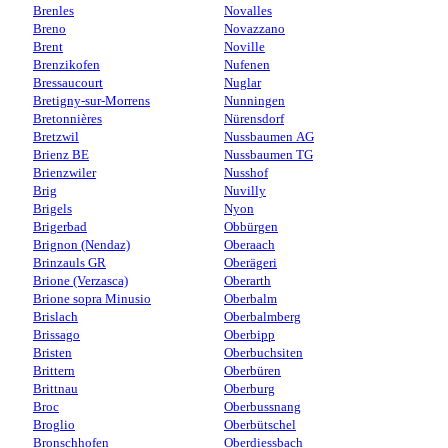
Brenles
Novalles
Breno
Novazzano
Brent
Noville
Brenzikofen
Nufenen
Bressaucourt
Nuglar
Bretigny-sur-Morrens
Nunningen
Bretonnières
Nürensdorf
Bretzwil
Nussbaumen AG
Brienz BE
Nussbaumen TG
Brienzwiler
Nusshof
Brig
Nuvilly
Brigels
Nyon
Brigerbad
Obbürgen
Brignon (Nendaz)
Oberaach
Brinzauls GR
Oberägeri
Brione (Verzasca)
Oberarth
Brione sopra Minusio
Oberbalm
Brislach
Oberbalmberg
Brissago
Oberbipp
Bristen
Oberbuchsiten
Brittern
Oberbüren
Brittnau
Oberburg
Broc
Oberbussnang
Broglio
Oberbütschel
Bronschhofen
Oberdiessbach