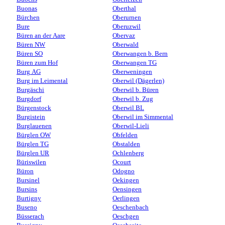
Buonas
Oberthal
Bürchen
Oberurnen
Bure
Oberuzwil
Büren an der Aare
Obervaz
Büren NW
Oberwald
Büren SO
Oberwangen b. Bern
Büren zum Hof
Oberwangen TG
Burg AG
Oberweningen
Burg im Leimental
Oberwil (Dägerlen)
Burgäschi
Oberwil b. Büren
Burgdorf
Oberwil b. Zug
Bürgenstock
Oberwil BL
Burgistein
Oberwil im Simmental
Burglauenen
Oberwil-Lieli
Bürglen OW
Obfelden
Bürglen TG
Obstalden
Bürglen UR
Ochlenberg
Büriswilen
Ocourt
Büron
Odogno
Bursinel
Oekingen
Bursins
Oensingen
Burtigny
Oerlingen
Buseno
Oeschenbach
Büsserach
Oeschgen