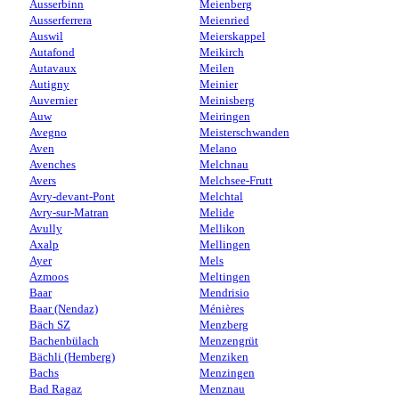
Ausserbinn
Meienberg
Ausserferrera
Meienried
Auswil
Meierskappel
Autafond
Meikirch
Autavaux
Meilen
Autigny
Meinier
Auvernier
Meinisberg
Auw
Meiringen
Avegno
Meisterschwanden
Aven
Melano
Avenches
Melchnau
Avers
Melchsee-Frutt
Avry-devant-Pont
Melchtal
Avry-sur-Matran
Melide
Avully
Mellikon
Axalp
Mellingen
Ayer
Mels
Azmoos
Meltingen
Baar
Mendrisio
Baar (Nendaz)
Ménières
Bäch SZ
Menzberg
Bachenbülach
Menzengrüt
Bächli (Hemberg)
Menziken
Bachs
Menzingen
Bad Ragaz
Menznau