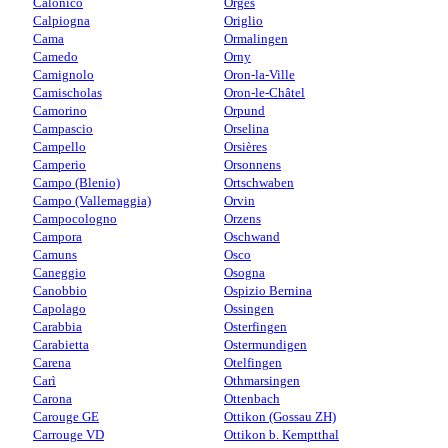
Calonico
Orges
Calpiogna
Origlio
Cama
Ormalingen
Camedo
Orny
Camignolo
Oron-la-Ville
Camischolas
Oron-le-Châtel
Camorino
Orpund
Campascio
Orselina
Campello
Orsières
Camperio
Orsonnens
Campo (Blenio)
Ortschwaben
Campo (Vallemaggia)
Orvin
Campocologno
Orzens
Campora
Oschwand
Camuns
Osco
Caneggio
Osogna
Canobbio
Ospizio Bernina
Capolago
Ossingen
Carabbia
Osterfingen
Carabietta
Ostermundigen
Carena
Otelfingen
Carì
Othmarsingen
Carona
Ottenbach
Carouge GE
Ottikon (Gossau ZH)
Carrouge VD
Ottikon b. Kemptthal