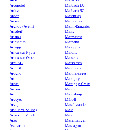
Arch
Maracon
Arconciel
Marbach LU
Ardez
Marbach SG
Ardon
Marchissy
Areuse
Mariastein
Argnou (Ayent)
Marin-Epagnier
Arisdorf
Marly
Aristau
Marmorera
Arlesheim
Marnand
Arnegg
Maroggia
Arnex-sur-Nyon
Marolta
Arnex-sur-Orbe
Marsens
Arni AG
Märstetten
Arni BE
Marthalen
Arogno
Martherenges
Arolla
Martigny
Arosa
Martigny-Croix
Arosio
Martina
Arth
Martisberg
Arveyes
Märwil
Arvigo
Maschwanden
Arvillard (Salins)
Mase
Arzier-Le Muids
Masein
Arzo
Maseltrangen
Ascharina
Massagno