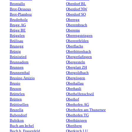
Brontallo
Oberdorf BL
Brot-Dessous
Oberdorf NW
Brot-Plamboz
Oberdorf SO
Bruderholz
Oberegg
Brugg AG
Oberembrach
Brügg BE
Oberems
Brügglen
Oberengstringen
Brülisau
Oberentfelden
Brunegg
Oberflachs
Brünig
Oberfrittenbach
Brünisried
Obergerlafingen
Brunnadern
Obergesteln
Brunnen
Oberglatt ZH
Brunnenthal
Obergoldbach
Brusino Arsizio
Obergösgen
Brusio
Oberhallau
Bruson
Oberhasli
Brüttelen
Oberhelfenschwil
Brütten
Oberhof
Brüttisellen
Oberhofen AG
Bruzella
Oberhofen am Thunersee
Bubendorf
Oberhofen TG
Bubikon
Oberhünigen
Buch am Irchel
Oberiberg
Buch b. Frauenfeld
Oberkirch LU