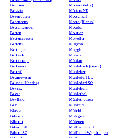
Berzona
Môtier (Vully)
Besazio
Môtiers NE
Besenbüren
Mötschwil
Besencens
Motto (Blenio)
Betschwanden
Moudon
Betten
Moutier
Bettenhausen
Movelier
Bettens
Mugena
Bettingen
Muggio
Bettlach
Muhen
Bettmeralp
Mühlau
Bettwiesen
Mühlebach (Goms)
Bettwil
Mühleberg
Beurnevésin
Mühledorf BE
Beuson (Nendaz)
Mühledorf SO
Bevaix
Mühlehorn
Bever
Mühlethal
Bévilard
Mühlethurnen
Bex
Mühlrüti
Biasca
Mülchi
Biberen
Mulegns
Biberist
Mülenen
Bibern SH
Müllheim Dorf
Bibern SO
Müllheim-Wigoltingen