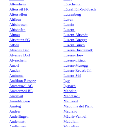
Altenrhein
Lütschental
Alterswil FR
Lützelflüh-Goldbach
Alterswilen
Lutzenberg
Altikon
Luven
Altishausen
Luzein
Altishofen
Luzern-
Altnau
Luzern-Altstadt
Altstätten SG
Luzern-Biregg:
Altwis
Luzern-Bruch
Alvaneu Bad
Luzern-Hirschmatt:
Alvaneu Dorf
Luzern-Horw
Alvaschein
Luzern-Littau:
Ambrì
Luzern-Musegg
Amden
Luzern-Reussbühl
Aminona
Luzern-Süd
Amlikon-Bissegg
Lyss
Ammerswil AG
Lyssach
Ammerzwil BE
Macolin
Amriswil
Madetswil
Amsoldingen
Madiswil
Amsteg
Madonna del Piano
Andeer
Madrano
Andelfingen
Mädris-Vermol
Andermatt
Madulain
Andhausen
Magadino