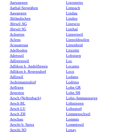
Aarwangen
Ligornetto
Aathal-Seegräben
Limpach
Aawangen
Lindau
Abländschen
Linden
Abtwil AG
Linescio
Abtwil SG
Linthal
Achseten
Lipperswil
Aclens
Lippoldswilen
Acquarossa
Littenheid
Adelboden
Litzirüti
Adetswil
Lobsigen
Adligenswil
Loc
Adlikon b. Andelfingen
Locarno
Adlikon b. Regensdorf
Loco
Adliswil
Lodano
Aedermannsdorf
Lodrino
Aefligen
Lohn GR
Aegerten
Lohn SH
Aesch (Neftenbach)
Lohn-Ammannsegg
Aesch BL
Löhningen
Aesch LU
Lohnstorf
Aesch ZH
Lömmenschwil
Aeschau
Lommis
Aeschi b. Spiez
Lommiswil
Aeschi SO
Lonay