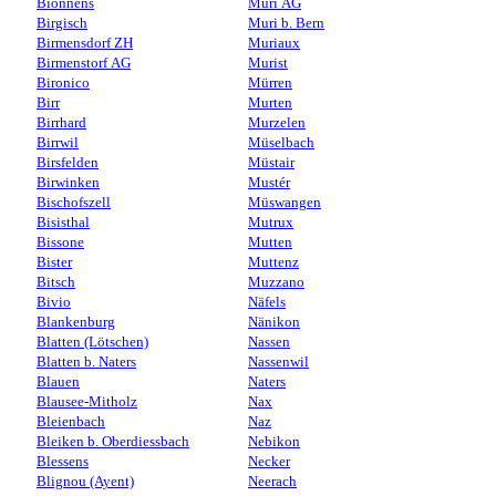
Bionnens
Muri AG
Birgisch
Muri b. Bern
Birmensdorf ZH
Muriaux
Birmenstorf AG
Murist
Bironico
Mürren
Birr
Murten
Birrhard
Murzelen
Birrwil
Müselbach
Birsfelden
Müstair
Birwinken
Mustér
Bischofszell
Müswangen
Bisisthal
Mutrux
Bissone
Mutten
Bister
Muttenz
Bitsch
Muzzano
Bivio
Näfels
Blankenburg
Nänikon
Blatten (Lötschen)
Nassen
Blatten b. Naters
Nassenwil
Blauen
Naters
Blausee-Mitholz
Nax
Bleienbach
Naz
Bleiken b. Oberdiessbach
Nebikon
Blessens
Necker
Blignou (Ayent)
Neerach