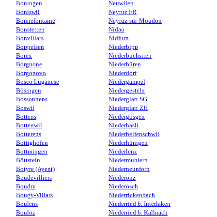
Boningen
Neuwilen
Boniswil
Neyruz FR
Bonnefontaine
Neyruz-sur-Moudon
Bonstetten
Nidau
Bonvillars
Nidfurn
Boppelsen
Niederbipp
Borex
Niederbuchsiten
Borgnone
Niederbüren
Borgonovo
Niederdorf
Bosco Luganese
Niedergampel
Bösingen
Niedergesteln
Bossonnens
Niederglatt SG
Boswil
Niederglatt ZH
Bottens
Niedergösgen
Bottenwil
Niederhasli
Botterens
Niederhelfenschwil
Bottighofen
Niederhünigen
Bottmingen
Niederlenz
Böttstein
Niedermuhlern
Botyre (Ayent)
Niederneunforn
Boudevilliers
Niederönz
Boudry
Niederösch
Bougy-Villars
Niederrickenbach
Boulens
Niederried b. Interlaken
Bouloz
Niederried b. Kallnach