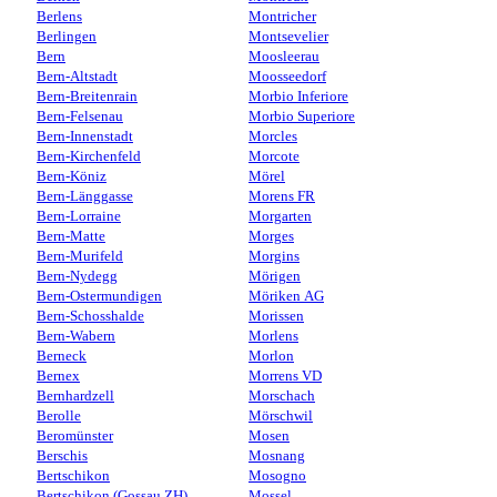
Berlens
Montricher
Berlingen
Montsevelier
Bern
Moosleerau
Bern-Altstadt
Moosseedorf
Bern-Breitenrain
Morbio Inferiore
Bern-Felsenau
Morbio Superiore
Bern-Innenstadt
Morcles
Bern-Kirchenfeld
Morcote
Bern-Köniz
Mörel
Bern-Länggasse
Morens FR
Bern-Lorraine
Morgarten
Bern-Matte
Morges
Bern-Murifeld
Morgins
Bern-Nydegg
Mörigen
Bern-Ostermundigen
Möriken AG
Bern-Schosshalde
Morissen
Bern-Wabern
Morlens
Berneck
Morlon
Bernex
Morrens VD
Bernhardzell
Morschach
Berolle
Mörschwil
Beromünster
Mosen
Berschis
Mosnang
Bertschikon
Mosogno
Bertschikon (Gossau ZH)
Mossel