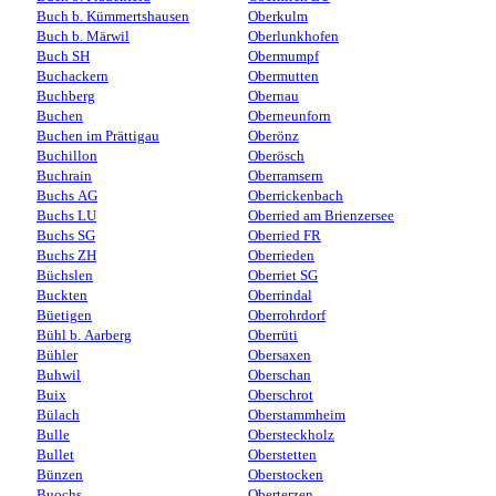
Buch b. Kümmertshausen
Oberkulm
Buch b. Märwil
Oberlunkhofen
Buch SH
Obermumpf
Buchackern
Obermutten
Buchberg
Obernau
Buchen
Oberneunforn
Buchen im Prättigau
Oberönz
Buchillon
Oberösch
Buchrain
Oberramsern
Buchs AG
Oberrickenbach
Buchs LU
Oberried am Brienzersee
Buchs SG
Oberried FR
Buchs ZH
Oberrieden
Büchslen
Oberriet SG
Buckten
Oberrindal
Büetigen
Oberrohrdorf
Bühl b. Aarberg
Oberrüti
Bühler
Obersaxen
Buhwil
Oberschan
Buix
Oberschrot
Bülach
Oberstammheim
Bulle
Obersteckholz
Bullet
Oberstetten
Bünzen
Oberstocken
Buochs
Oberterzen