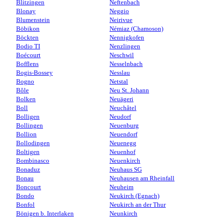
Blitzingen
Neftenbach
Blonay
Neggio
Blumenstein
Neirivue
Böbikon
Némiaz (Chamoson)
Böckten
Nennigkofen
Bodio TI
Nenzlingen
Boécourt
Neschwil
Bofflens
Nesselnbach
Bogis-Bossey
Nesslau
Bogno
Netstal
Bôle
Neu St. Johann
Bolken
Neuägeri
Boll
Neuchâtel
Bolligen
Neudorf
Bollingen
Neuenburg
Bollion
Neuendorf
Bollodingen
Neuenegg
Boltigen
Neuenhof
Bombinasco
Neuenkirch
Bonaduz
Neuhaus SG
Bonau
Neuhausen am Rheinfall
Boncourt
Neuheim
Bondo
Neukirch (Egnach)
Bonfol
Neukirch an der Thur
Bönigen b. Interlaken
Neunkirch