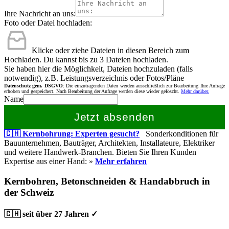
Ihre Nachricht an uns:
Foto oder Datei hochladen:
Klicke oder ziehe Dateien in diesen Bereich zum
Hochladen.
Du kannst bis zu 3 Dateien hochladen.
Sie haben hier die Möglichkeit, Dateien hochzuladen (falls
notwendig), z.B. Leistungsverzeichnis oder Fotos/Pläne
Datenschutz gem. DSGVO
: Die einzutragenden Daten werden ausschließlich zur Bearbeitung Ihre Anfrage
erhoben und gespeichert. Nach Bearbeitung der Anfrage werden diese wieder gelöscht.
Mehr darüber.
Name
Jetzt absenden
🇨🇭 Kernbohrung: Experten gesucht?
Sonderkonditionen für
Bauunternehmen, Bauträger, Architekten, Installateure, Elektriker
und weitere Handwerk-Branchen. Bieten Sie Ihren Kunden
Expertise aus einer Hand: »
Mehr erfahren
Kernbohren, Betonschneiden & Handabbruch in
der Schweiz
🇨🇭 seit über 27 Jahren ✓