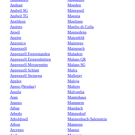
Andiast
Magden
Andwil SG
Mägenwil
Andwil TG
Maggia
Anglikon
Magliaso
Anières
Maglio di Colla
Anwil
Magnedens
Anzère
Maienfeld
Anzonico
Mairengo
Appenzell
Maisprach
Appenzell Eggerstanden
Maladers
Appenzell Enggenhütten
Malans GR
Appenzell Meistersrüte
Malans SG
Appenzell Schlatt
Malix
Appenzell Steinegg
Malleray
Apples
Maloja
Aproz (Nendaz)
Malters
Aquila
Malvaglia
Aran
Mamishaus
Aranno
Mammern
Arbaz
Mandach
Arbedo
Männedorf
Arboldswil
Mannenbach-Salenstein
Arbon
Mannens
Arcegno
Manno