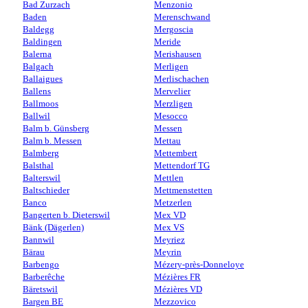
Bad Zurzach
Menzonio
Baden
Merenschwand
Baldegg
Mergoscia
Baldingen
Meride
Balerna
Merishausen
Balgach
Merligen
Ballaigues
Merlischachen
Ballens
Mervelier
Ballmoos
Merzligen
Ballwil
Mesocco
Balm b. Günsberg
Messen
Balm b. Messen
Mettau
Balmberg
Mettembert
Balsthal
Mettendorf TG
Balterswil
Mettlen
Baltschieder
Mettmenstetten
Banco
Metzerlen
Bangerten b. Dieterswil
Mex VD
Bänk (Dägerlen)
Mex VS
Bannwil
Meyriez
Bärau
Meyrin
Barbengo
Mézery-près-Donneloye
Barberêche
Mézières FR
Bäretswil
Mézières VD
Bargen BE
Mezzovico