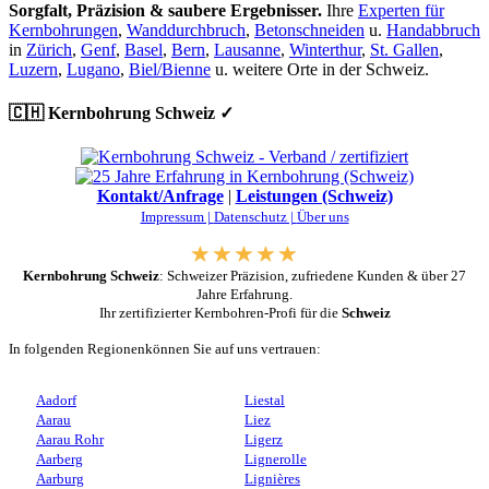
Sorgfalt, Präzision & saubere Ergebnisser.
Ihre
Experten für
Kernbohrungen
,
Wanddurchbruch
,
Betonschneiden
u.
Handabbruch
in
Zürich
,
Genf
,
Basel
,
Bern
,
Lausanne
,
Winterthur
,
St. Gallen
,
Luzern
,
Lugano
,
Biel/Bienne
u. weitere Orte in der Schweiz.
🇨🇭 Kernbohrung Schweiz ✓
Kontakt/Anfrage
|
Leistungen (Schweiz)
Impressum |
Datenschutz |
Über uns
Kernbohrung Schweiz
: Schweizer Präzision, zufriedene Kunden & über 27
Jahre Erfahrung.
Ihr zertifizierter Kernbohren-Profi für die
Schweiz
In folgenden Regionenkönnen Sie auf uns vertrauen:
Aadorf
Liestal
Aarau
Liez
Aarau Rohr
Ligerz
Aarberg
Lignerolle
Aarburg
Lignières