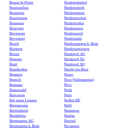
Bourg-St-Pierre
Niederrohrdorf
Bourguillon
Niederscherli
Bournens
Niederstetten
Bourrignon
Niederstocken
Boussens
Niederteufen
Bouveret
Niederurnen
Boveresse
Niederuzwil
Bovernier
Niederwald
Bowil
Niederwangen b. Bern
Bözberg
Niederweningen
Bözen
Niederwil AG
Braggio
Niederwil SG
Brail
Niederwil SO
Bramboden
Nierlet-les-Bois
Bramois
Niouc
Bratsch
Niva (Vallemaggia)
Braunau
Nivo
Braunwald
Nods
Bravuogn
Noës
Brè sopra Lugano
Noflen BE
Breganzona
Nohl
Breitenbach
Noiraigue
Bremblens
Noréaz
Bremgarten AG
Nottwil
Bremgarten b. Bern
Novaggio