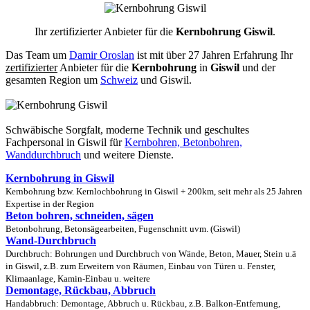
Ihr zertifizierter Anbieter für die
Kernbohrung Giswil
.
Das Team um
Damir Oroslan
ist mit über 27 Jahren Erfahrung Ihr
zertifizierter
Anbieter für die
Kernbohrung
in
Giswil
und der
gesamten Region um
Schweiz
und Giswil.
Schwäbische Sorgfalt, moderne Technik und geschultes
Fachpersonal
in Giswil für
Kernbohren, Betonbohren,
Wanddurchbruch
und weitere Dienste.
Kernbohrung in Giswil
Kernbohrung bzw. Kernlochbohrung in Giswil + 200km, seit mehr als 25 Jahren
Expertise in der Region
Beton bohren, schneiden, sägen
Betonbohrung, Betonsägearbeiten, Fugenschnitt uvm. (Giswil)
Wand-Durchbruch
Durchbruch: Bohrungen und Durchbruch von Wände, Beton, Mauer, Stein u.ä
in Giswil, z.B. zum Erweitern von Räumen, Einbau von Türen u. Fenster,
Klimaanlage, Kamin-Einbau u. weitere
Demontage, Rückbau, Abbruch
Handabbruch: Demontage, Abbruch u. Rückbau, z.B. Balkon-Entfernung,