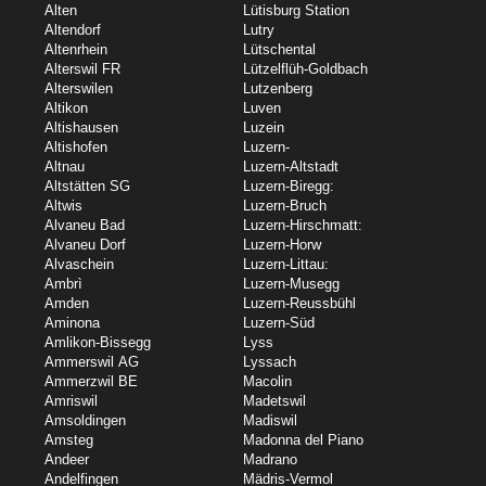
Alten
Lütisburg Station
Altendorf
Lutry
Altenrhein
Lütschental
Alterswil FR
Lützelflüh-Goldbach
Alterswilen
Lutzenberg
Altikon
Luven
Altishausen
Luzein
Altishofen
Luzern-
Altnau
Luzern-Altstadt
Altstätten SG
Luzern-Biregg:
Altwis
Luzern-Bruch
Alvaneu Bad
Luzern-Hirschmatt:
Alvaneu Dorf
Luzern-Horw
Alvaschein
Luzern-Littau:
Ambrì
Luzern-Musegg
Amden
Luzern-Reussbühl
Aminona
Luzern-Süd
Amlikon-Bissegg
Lyss
Ammerswil AG
Lyssach
Ammerzwil BE
Macolin
Amriswil
Madetswil
Amsoldingen
Madiswil
Amsteg
Madonna del Piano
Andeer
Madrano
Andelfingen
Mädris-Vermol