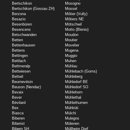
Bertschikon
Mosogno
Bertschikon (Gossau ZH)
Mossel
Berzona
Môtier (Vully)
Besazio
Môtiers NE
Besenbüren
Mötschwil
Besencens
Motto (Blenio)
Betschwanden
Moudon
Betten
Moutier
Bettenhausen
Movelier
Bettens
Mugena
Bettingen
Muggio
Bettlach
Muhen
Bettmeralp
Mühlau
Bettwiesen
Mühlebach (Goms)
Bettwil
Mühleberg
Beurnevésin
Mühledorf BE
Beuson (Nendaz)
Mühledorf SO
Bevaix
Mühlehorn
Bever
Mühlethal
Bévilard
Mühlethurnen
Bex
Mühlrüti
Biasca
Mülchi
Biberen
Mulegns
Biberist
Mülenen
Bibern SH
Müllheim Dorf