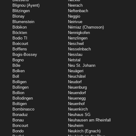
Blignou (Ayent)
Neerach
Blitzingen
Neftenbach
Blonay
Neggio
Blumenstein
Neirivue
Böbikon
Némiaz (Chamoson)
Böckten
Nennigkofen
Bodio TI
Nenzlingen
Boécourt
Neschwil
Bofflens
Nesselnbach
Bogis-Bossey
Nesslau
Bogno
Netstal
Bôle
Neu St. Johann
Bolken
Neuägeri
Boll
Neuchâtel
Bolligen
Neudorf
Bollingen
Neuenburg
Bollion
Neuendorf
Bollodingen
Neuenegg
Boltigen
Neuenhof
Bombinasco
Neuenkirch
Bonaduz
Neuhaus SG
Bonau
Neuhausen am Rheinfall
Boncourt
Neuheim
Bondo
Neukirch (Egnach)