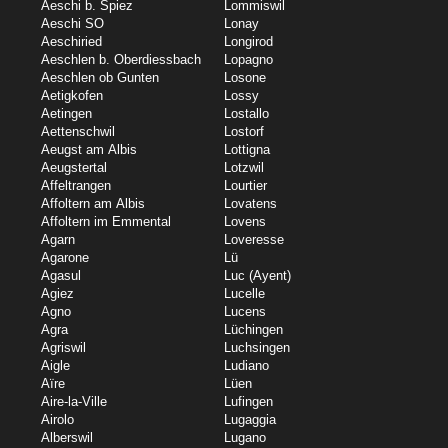
Aeschi b. Spiez
Lommiswil
Aeschi SO
Lonay
Aeschiried
Longirod
Aeschlen b. Oberdiessbach
Lopagno
Aeschlen ob Gunten
Losone
Aetigkofen
Lossy
Aetingen
Lostallo
Aettenschwil
Lostorf
Aeugst am Albis
Lottigna
Aeugstertal
Lotzwil
Affeltrangen
Lourtier
Affoltern am Albis
Lovatens
Affoltern im Emmental
Lovens
Agarn
Loveresse
Agarone
Lü
Agasul
Luc (Ayent)
Agiez
Lucelle
Agno
Lucens
Agra
Lüchingen
Agriswil
Luchsingen
Aigle
Ludiano
Aïre
Lüen
Aire-la-Ville
Lufingen
Airolo
Lugaggia
Alberswil
Lugano