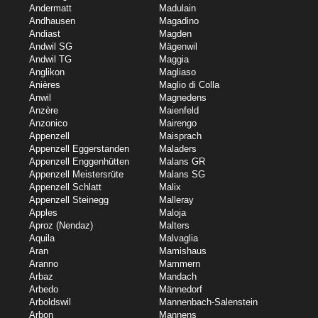
Andermatt
Madulain
Andhausen
Magadino
Andiast
Magden
Andwil SG
Mägenwil
Andwil TG
Maggia
Anglikon
Magliaso
Anières
Maglio di Colla
Anwil
Magnedens
Anzère
Maienfeld
Anzonico
Mairengo
Appenzell
Maisprach
Appenzell Eggerstanden
Maladers
Appenzell Enggenhütten
Malans GR
Appenzell Meistersrüte
Malans SG
Appenzell Schlatt
Malix
Appenzell Steinegg
Malleray
Apples
Maloja
Aproz (Nendaz)
Malters
Aquila
Malvaglia
Aran
Mamishaus
Aranno
Mammern
Arbaz
Mandach
Arbedo
Männedorf
Arboldswil
Mannenbach-Salenstein
Arbon
Mannens