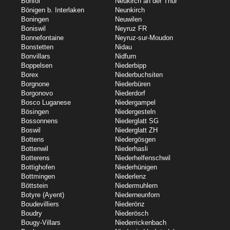
Bonfol
Neukirch an der Thur
Bönigen b. Interlaken
Neunkirch
Boningen
Neuwilen
Boniswil
Neyruz FR
Bonnefontaine
Neyruz-sur-Moudon
Bonstetten
Nidau
Bonvillars
Nidfurn
Boppelsen
Niederbipp
Borex
Niederbuchsiten
Borgnone
Niederbüren
Borgonovo
Niederdorf
Bosco Luganese
Niedergampel
Bösingen
Niedergesteln
Bossonnens
Niederglatt SG
Boswil
Niederglatt ZH
Bottens
Niedergösgen
Bottenwil
Niederhasli
Botterens
Niederhelfenschwil
Bottighofen
Niederhünigen
Bottmingen
Niederlenz
Böttstein
Niedermuhlern
Botyre (Ayent)
Niederneunforn
Boudevilliers
Niederönz
Boudry
Niederösch
Bougy-Villars
Niederrickenbach