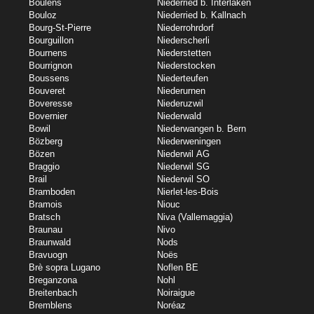
Boulens
Niederried b. Interlaken
Bouloz
Niederried b. Kallnach
Bourg-St-Pierre
Niederrohrdorf
Bourguillon
Niederscherli
Bournens
Niederstetten
Bourrignon
Niederstocken
Boussens
Niederteufen
Bouveret
Niederurnen
Boveresse
Niederuzwil
Bovernier
Niederwald
Bowil
Niederwangen b. Bern
Bözberg
Niederweningen
Bözen
Niederwil AG
Braggio
Niederwil SG
Brail
Niederwil SO
Bramboden
Nierlet-les-Bois
Bramois
Niouc
Bratsch
Niva (Vallemaggia)
Braunau
Nivo
Braunwald
Nods
Bravuogn
Noës
Brè sopra Lugano
Noflen BE
Breganzona
Nohl
Breitenbach
Noiraigue
Bremblens
Noréaz