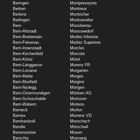
Beringen
Montpreveyres
Berken
Montreux
Berlens
Montricher
Berlingen
Montsevelier
Bern
Moosleerau
Bern-Altstadt
Moosseedorf
Bern-Breitenrain
Morbio Inferiore
Bern-Felsenau
Morbio Superiore
Bern-Innenstadt
Morcles
Bern-Kirchenfeld
Morcote
Bern-Köniz
Mörel
Bern-Länggasse
Morens FR
Bern-Lorraine
Morgarten
Bern-Matte
Morges
Bern-Murifeld
Morgins
Bern-Nydegg
Mörigen
Bern-Ostermundigen
Möriken AG
Bern-Schosshalde
Morissen
Bern-Wabern
Morlens
Berneck
Morlon
Bernex
Morrens VD
Bernhardzell
Morschach
Berolle
Mörschwil
Beromünster
Mosen
Berschis
Mosnang