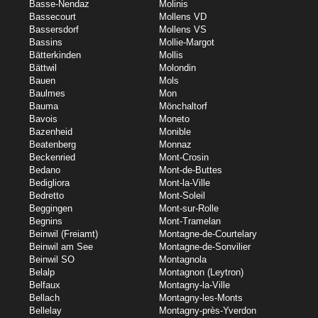
Basse-Nendaz
Molinis
Bassecourt
Mollens VD
Bassersdorf
Mollens VS
Bassins
Mollie-Margot
Bätterkinden
Mollis
Bättwil
Molondin
Bauen
Mols
Baulmes
Mon
Bauma
Mönchaltorf
Bavois
Moneto
Bazenheid
Monible
Beatenberg
Monnaz
Beckenried
Mont-Crosin
Bedano
Mont-de-Buttes
Bedigliora
Mont-la-Ville
Bedretto
Mont-Soleil
Beggingen
Mont-sur-Rolle
Begnins
Mont-Tramelan
Beinwil (Freiamt)
Montagne-de-Courtelary
Beinwil am See
Montagne-de-Sonvilier
Beinwil SO
Montagnola
Belalp
Montagnon (Leytron)
Belfaux
Montagny-la-Ville
Bellach
Montagny-les-Monts
Bellelay
Montagny-près-Yverdon