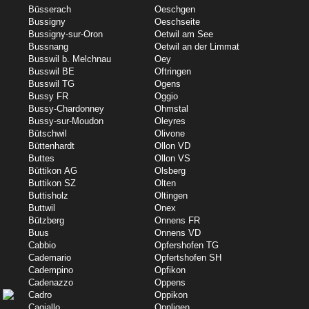
Büsserach
Oeschgen
Bussigny
Oeschseite
Bussigny-sur-Oron
Oetwil am See
Bussnang
Oetwil an der Limmat
Busswil b. Melchnau
Oey
Busswil BE
Oftringen
Busswil TG
Ogens
Bussy FR
Oggio
Bussy-Chardonney
Ohmstal
Bussy-sur-Moudon
Oleyres
Bütschwil
Olivone
Büttenhardt
Ollon VD
Buttes
Ollon VS
Büttikon AG
Olsberg
Buttikon SZ
Olten
Buttisholz
Oltingen
Buttwil
Onex
Bützberg
Onnens FR
Buus
Onnens VD
Cabbio
Opfershofen TG
Cademario
Opfertshofen SH
Cadempino
Opfikon
Cadenazzo
Oppens
Cadro
Oppikon
Cagiallo
Oppligen