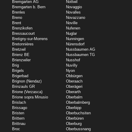
Bremgarten AG
Nottwil
Bremgarten b. Bern
Novaggio
Brenles
Novalles
Breno
Novazzano
Brent
Noville
Brenzikofen
Nufenen
Bressaucourt
Nuglar
Bretigny-sur-Morrens
Nunningen
Bretonnières
Nürensdorf
Bretzwil
Nussbaumen AG
Brienz BE
Nussbaumen TG
Brienzwiler
Nusshof
Brig
Nuvilly
Brigels
Nyon
Brigerbad
Obbürgen
Brignon (Nendaz)
Oberaach
Brinzauls GR
Oberägeri
Brione (Verzasca)
Oberarth
Brione sopra Minusio
Oberbalm
Brislach
Oberbalmberg
Brissago
Oberbipp
Bristen
Oberbuchsiten
Brittern
Oberbüren
Brittnau
Oberburg
Broc
Oberbussnang