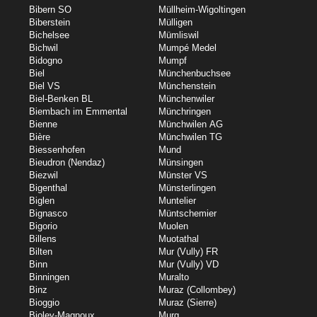
Bibern SO
Müllheim-Wigoltingen
Biberstein
Mülligen
Bichelsee
Mümliswil
Bichwil
Mumpé Medel
Bidogno
Mumpf
Biel
Münchenbuchsee
Biel VS
Münchenstein
Biel-Benken BL
Münchenwiler
Biembach im Emmental
Münchringen
Bienne
Münchwilen AG
Bière
Münchwilen TG
Biessenhofen
Mund
Bieudron (Nendaz)
Münsingen
Biezwil
Münster VS
Bigenthal
Münsterlingen
Biglen
Muntelier
Bignasco
Müntschemier
Bigorio
Muolen
Billens
Muotathal
Bilten
Mur (Vully) FR
Binn
Mur (Vully) VD
Binningen
Muralto
Binz
Muraz (Collombey)
Bioggio
Muraz (Sierre)
Bioley-Magnoux
Murg