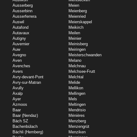
Ausserberg
Meien
Ausserbinn
Meienberg
Ausserferrera
Meienried
Auswil
Meierskappel
Autafond
Meikirch
Autavaux
Meilen
Autigny
Meinier
Auvernier
Meinisberg
Auw
Meiringen
Avegno
Meisterschwanden
Aven
Melano
Avenches
Melchnau
Avers
Melchsee-Frutt
Avry-devant-Pont
Melchtal
Avry-sur-Matran
Melide
Avully
Mellikon
Axalp
Mellingen
Ayer
Mels
Azmoos
Meltingen
Baar
Mendrisio
Baar (Nendaz)
Ménières
Bäch SZ
Menzberg
Bachenbülach
Menzengrüt
Bächli (Hemberg)
Menziken