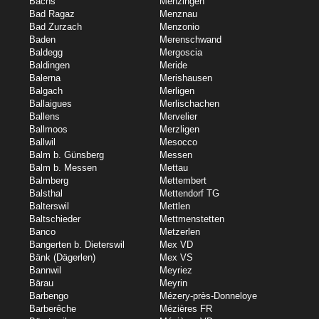
Bachs
Menzingen
Bad Ragaz
Menznau
Bad Zurzach
Menzonio
Baden
Merenschwand
Baldegg
Mergoscia
Baldingen
Meride
Balerna
Merishausen
Balgach
Merligen
Ballaigues
Merlischachen
Ballens
Mervelier
Ballmoos
Merzligen
Ballwil
Mesocco
Balm b. Günsberg
Messen
Balm b. Messen
Mettau
Balmberg
Mettembert
Balsthal
Mettendorf TG
Balterswil
Mettlen
Baltschieder
Mettmenstetten
Banco
Metzerlen
Bangerten b. Dieterswil
Mex VD
Bänk (Dägerlen)
Mex VS
Bannwil
Meyriez
Bärau
Meyrin
Barbengo
Mézery-près-Donneloye
Barberêche
Mézières FR