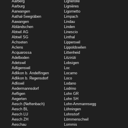
Aarberg
Lignerolle
Aarburg
Lignières
Aarwangen
Ligornetto
Aathal-Seegräben
Limpach
Aawangen
Lindau
Abländschen
Linden
Abtwil AG
Linescio
Abtwil SG
Linthal
Achseten
Lipperswil
Aclens
Lippoldswilen
Acquarossa
Littenheid
Adelboden
Litzirüti
Adetswil
Lobsigen
Adligenswil
Loc
Adlikon b. Andelfingen
Locarno
Adlikon b. Regensdorf
Loco
Adliswil
Lodano
Aedermannsdorf
Lodrino
Aefligen
Lohn GR
Aegerten
Lohn SH
Aesch (Neftenbach)
Lohn-Ammannsegg
Aesch BL
Löhningen
Aesch LU
Lohnstorf
Aesch ZH
Lömmenschwil
Aeschau
Lommis