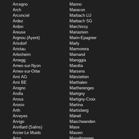
Arcegno
Manno
Arch
Maracon
Arconciel
Marbach LU
Ardez
Marbach SG
Ardon
Marchissy
Areuse
Mariastein
Argnou (Ayent)
Marin-Epagnier
Arisdorf
Marly
Aristau
Marmorera
Arlesheim
Marnand
Arnegg
Maroggia
Arnex-sur-Nyon
Marolta
Arnex-sur-Orbe
Marsens
Arni AG
Märstetten
Arni BE
Marthalen
Arogno
Martherenges
Arolla
Martigny
Arosa
Martigny-Croix
Arosio
Martina
Arth
Martisberg
Arveyes
Märwil
Arvigo
Maschwanden
Arvillard (Salins)
Mase
Arzier-Le Muids
Masein
Arzo
Maseltrangen