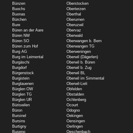
Bünzen
Oberstocken
Buochs
Oberterzen
Buonas
Oberthal
Bürchen
Oberurnen
Bure
Oberuzwil
Büren an der Aare
Obervaz
Büren NW
Oberwald
Büren SO
Oberwangen b. Bern
Büren zum Hof
Oberwangen TG
Burg AG
Oberweningen
Burg im Leimental
Oberwil (Dägerlen)
Burgäschi
Oberwil b. Büren
Burgdorf
Oberwil b. Zug
Bürgenstock
Oberwil BL
Burgistein
Oberwil im Simmental
Burglauenen
Oberwil-Lieli
Bürglen OW
Obfelden
Bürglen TG
Obstalden
Bürglen UR
Ochlenberg
Büriswilen
Ocourt
Büron
Odogno
Bursinel
Oekingen
Bursins
Oensingen
Burtigny
Oerlingen
Buseno
Oeschenbach