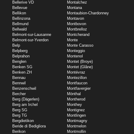
Bellerive VD
Montalchez
Bellevue
Montana
Bellikon
Montaubion-Chardonney
Bellinzona
Montavon
Bellmund
Montbovon
Bellwald
Montbrelloz
Belmont-sur-Lausanne
Montcherand
Belmont-sur-Yverdon
Monte
Belp
Monte Carasso
Belpberg
Monteggio
Belprahon
Montenol
Benglen
Montet (Broye)
Benken SG
Montet (Glâne)
Benken ZH
Montévraz
Bennau
Montezillon
Bennwil
Montfaucon
Benzenschwil
Montfavergier
Bercher
Mönthal
Berg (Dägerlen)
Montherod
Berg am Irchel
Monthey
Berg SG
Montignez
Berg TG
Montlingen
Bergdietikon
Montmagny
Beride di Bedigliora
Montmelon
Berikon
Montmollin