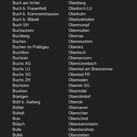
Buch am Irchel
Oberiberg
Buch b. Frauenfeld
Oberkirch LU
Buch b. Kümmertshausen
Oberkulm
Buch b. Märwil
Oberlunkhofen
Buch SH
Obermumpf
Buchackern
Obermutten
Buchberg
Obernau
Buchen
Oberneunforn
Buchen im Prättigau
Oberönz
Buchillon
Oberösch
Buchrain
Oberramsern
Buchs AG
Oberrickenbach
Buchs LU
Oberried am Brienzersee
Buchs SG
Oberried FR
Buchs ZH
Oberrieden
Büchslen
Oberriet SG
Buckten
Oberrindal
Büetigen
Oberrohrdorf
Bühl b. Aarberg
Oberrüti
Bühler
Obersaxen
Buhwil
Oberschan
Buix
Oberschrot
Bülach
Oberstammheim
Bulle
Obersteckholz
Bullet
Oberstetten