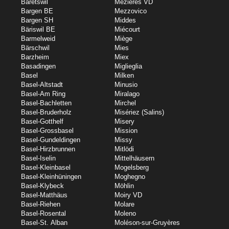
Bäretswil
Mézières VD
Bargen BE
Mezzovico
Bargen SH
Middes
Bäriswil BE
Miécourt
Barmelweid
Miège
Bärschwil
Mies
Barzheim
Miex
Basadingen
Miglieglia
Basel
Milken
Basel-Altstadt
Minusio
Basel-Am Ring
Miralago
Basel-Bachletten
Mirchel
Basel-Bruderholz
Misériez (Salins)
Basel-Gotthelf
Misery
Basel-Grossbasel
Mission
Basel-Gundeldingen
Missy
Basel-Hirzbrunnen
Mitlödi
Basel-Iselin
Mittelhäusern
Basel-Kleinbasel
Mogelsberg
Basel-Kleinhüningen
Moghegno
Basel-Klybeck
Möhlin
Basel-Matthäus
Moiry VD
Basel-Riehen
Molare
Basel-Rosental
Moleno
Basel-St. Alban
Moléson-sur-Gruyères