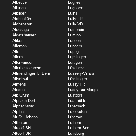
Albeuve
Lugnez
Albinen
Lugnorre
Albligen
Luins
Alchenflüh
Lully FR
Alchenstorf
Lully VD
Aldesago
Lumbrein
Algetshausen
Lumino
Alikon
Lunden
Allaman
Lungern
Alle
Lupfig
Allens
Lupsingen
Allenwinden
Lurtigen
Allerheiligenberg
Lüscherz
Allmendingen b. Bern
Lussery-Villars
Allschwil
Lüsslingen
Almens
Lussy FR
Alosen
Lussy-sur-Morges
Alp Grüm
Lustdorf
Alpnach Dorf
Lustmühle
Alpnachstad
Luterbach
Alpthal
Lüterkofen
Alt St. Johann
Lüterswil
Altbüron
Luthern
Altdorf SH
Luthern Bad
Altdorf UR
Lütisburg