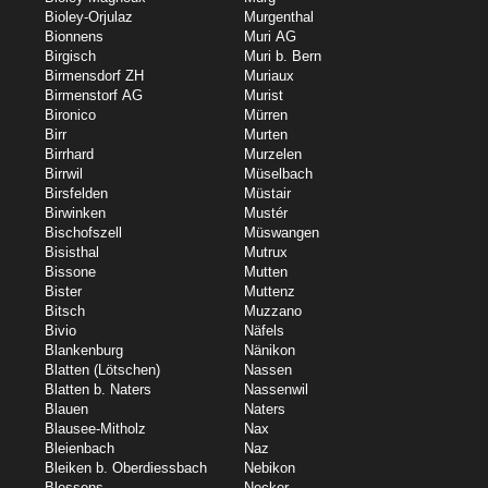
Bioley-Orjulaz
Murgenthal
Bionnens
Muri AG
Birgisch
Muri b. Bern
Birmensdorf ZH
Muriaux
Birmenstorf AG
Murist
Bironico
Mürren
Birr
Murten
Birrhard
Murzelen
Birrwil
Müselbach
Birsfelden
Müstair
Birwinken
Mustér
Bischofszell
Müswangen
Bisisthal
Mutrux
Bissone
Mutten
Bister
Muttenz
Bitsch
Muzzano
Bivio
Näfels
Blankenburg
Nänikon
Blatten (Lötschen)
Nassen
Blatten b. Naters
Nassenwil
Blauen
Naters
Blausee-Mitholz
Nax
Bleienbach
Naz
Bleiken b. Oberdiessbach
Nebikon
Blessens
Necker