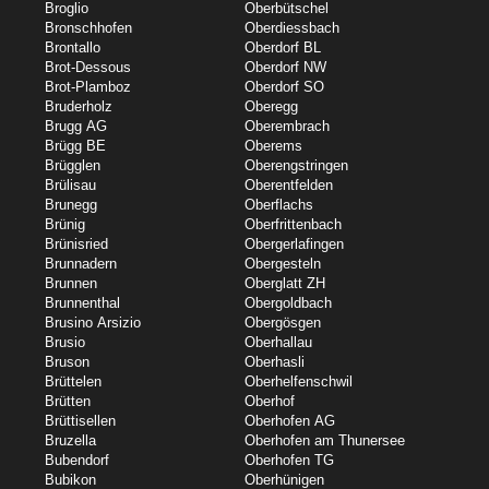
Broglio
Oberbütschel
Bronschhofen
Oberdiessbach
Brontallo
Oberdorf BL
Brot-Dessous
Oberdorf NW
Brot-Plamboz
Oberdorf SO
Bruderholz
Oberegg
Brugg AG
Oberembrach
Brügg BE
Oberems
Brügglen
Oberengstringen
Brülisau
Oberentfelden
Brunegg
Oberflachs
Brünig
Oberfrittenbach
Brünisried
Obergerlafingen
Brunnadern
Obergesteln
Brunnen
Oberglatt ZH
Brunnenthal
Obergoldbach
Brusino Arsizio
Obergösgen
Brusio
Oberhallau
Bruson
Oberhasli
Brüttelen
Oberhelfenschwil
Brütten
Oberhof
Brüttisellen
Oberhofen AG
Bruzella
Oberhofen am Thunersee
Bubendorf
Oberhofen TG
Bubikon
Oberhünigen