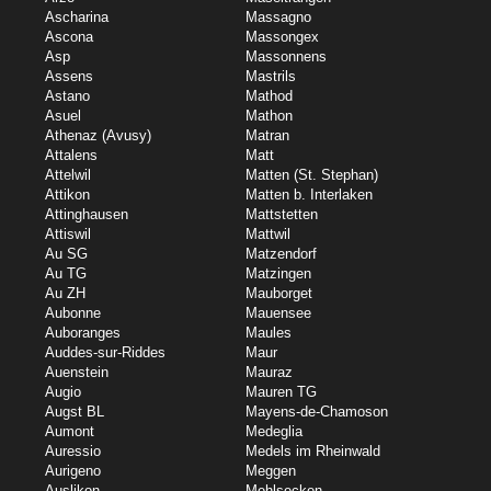
Ascharina
Massagno
Ascona
Massongex
Asp
Massonnens
Assens
Mastrils
Astano
Mathod
Asuel
Mathon
Athenaz (Avusy)
Matran
Attalens
Matt
Attelwil
Matten (St. Stephan)
Attikon
Matten b. Interlaken
Attinghausen
Mattstetten
Attiswil
Mattwil
Au SG
Matzendorf
Au TG
Matzingen
Au ZH
Mauborget
Aubonne
Mauensee
Auboranges
Maules
Auddes-sur-Riddes
Maur
Auenstein
Mauraz
Augio
Mauren TG
Augst BL
Mayens-de-Chamoson
Aumont
Medeglia
Auressio
Medels im Rheinwald
Aurigeno
Meggen
Auslikon
Mehlsecken