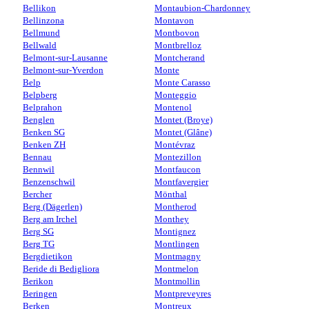
Bellikon
Montaubion-Chardonney
Bellinzona
Montavon
Bellmund
Montbovon
Bellwald
Montbrelloz
Belmont-sur-Lausanne
Montcherand
Belmont-sur-Yverdon
Monte
Belp
Monte Carasso
Belpberg
Monteggio
Belprahon
Montenol
Benglen
Montet (Broye)
Benken SG
Montet (Glâne)
Benken ZH
Montévraz
Bennau
Montezillon
Bennwil
Montfaucon
Benzenschwil
Montfavergier
Bercher
Mönthal
Berg (Dägerlen)
Montherod
Berg am Irchel
Monthey
Berg SG
Montignez
Berg TG
Montlingen
Bergdietikon
Montmagny
Beride di Bedigliora
Montmelon
Berikon
Montmollin
Beringen
Montpreveyres
Berken
Montreux