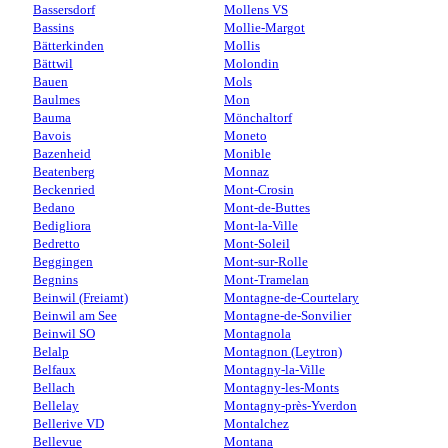
Bassersdorf
Mollens VS
Bassins
Mollie-Margot
Bätterkinden
Mollis
Bättwil
Molondin
Bauen
Mols
Baulmes
Mon
Bauma
Mönchaltorf
Bavois
Moneto
Bazenheid
Monible
Beatenberg
Monnaz
Beckenried
Mont-Crosin
Bedano
Mont-de-Buttes
Bedigliora
Mont-la-Ville
Bedretto
Mont-Soleil
Beggingen
Mont-sur-Rolle
Begnins
Mont-Tramelan
Beinwil (Freiamt)
Montagne-de-Courtelary
Beinwil am See
Montagne-de-Sonvilier
Beinwil SO
Montagnola
Belalp
Montagnon (Leytron)
Belfaux
Montagny-la-Ville
Bellach
Montagny-les-Monts
Bellelay
Montagny-près-Yverdon
Bellerive VD
Montalchez
Bellevue
Montana