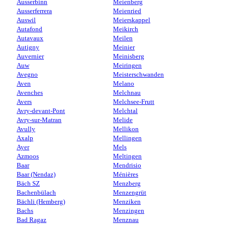
Ausserbinn
Meienberg
Ausserferrera
Meienried
Auswil
Meierskappel
Autafond
Meikirch
Autavaux
Meilen
Autigny
Meinier
Auvernier
Meinisberg
Auw
Meiringen
Avegno
Meisterschwanden
Aven
Melano
Avenches
Melchnau
Avers
Melchsee-Frutt
Avry-devant-Pont
Melchtal
Avry-sur-Matran
Melide
Avully
Mellikon
Axalp
Mellingen
Ayer
Mels
Azmoos
Meltingen
Baar
Mendrisio
Baar (Nendaz)
Ménières
Bäch SZ
Menzberg
Bachenbülach
Menzengrüt
Bächli (Hemberg)
Menziken
Bachs
Menzingen
Bad Ragaz
Menznau