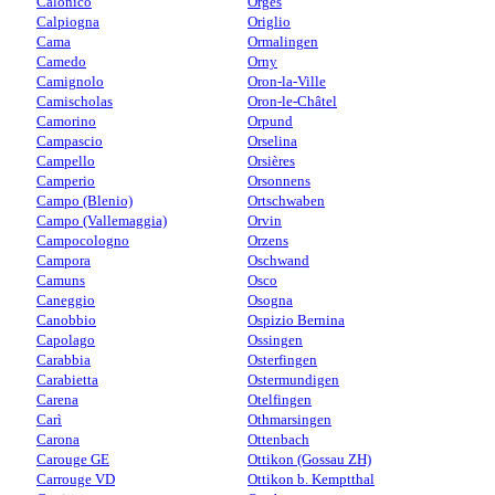
Calonico
Orges
Calpiogna
Origlio
Cama
Ormalingen
Camedo
Orny
Camignolo
Oron-la-Ville
Camischolas
Oron-le-Châtel
Camorino
Orpund
Campascio
Orselina
Campello
Orsières
Camperio
Orsonnens
Campo (Blenio)
Ortschwaben
Campo (Vallemaggia)
Orvin
Campocologno
Orzens
Campora
Oschwand
Camuns
Osco
Caneggio
Osogna
Canobbio
Ospizio Bernina
Capolago
Ossingen
Carabbia
Osterfingen
Carabietta
Ostermundigen
Carena
Otelfingen
Carì
Othmarsingen
Carona
Ottenbach
Carouge GE
Ottikon (Gossau ZH)
Carrouge VD
Ottikon b. Kemptthal