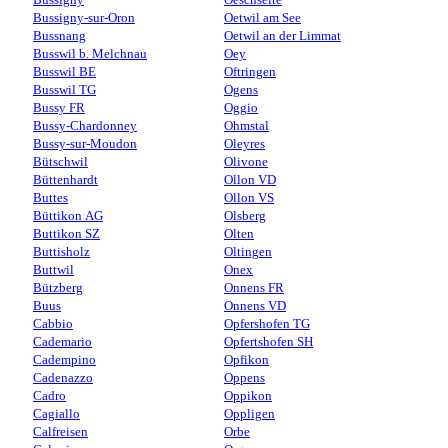
Bussigny-sur-Oron
Oetwil am See
Bussnang
Oetwil an der Limmat
Busswil b. Melchnau
Oey
Busswil BE
Oftringen
Busswil TG
Ogens
Bussy FR
Oggio
Bussy-Chardonney
Ohmstal
Bussy-sur-Moudon
Oleyres
Bütschwil
Olivone
Büttenhardt
Ollon VD
Buttes
Ollon VS
Büttikon AG
Olsberg
Buttikon SZ
Olten
Buttisholz
Oltingen
Buttwil
Onex
Bützberg
Onnens FR
Buus
Onnens VD
Cabbio
Opfershofen TG
Cademario
Opfertshofen SH
Cadempino
Opfikon
Cadenazzo
Oppens
Cadro
Oppikon
Cagiallo
Oppligen
Calfreisen
Orbe