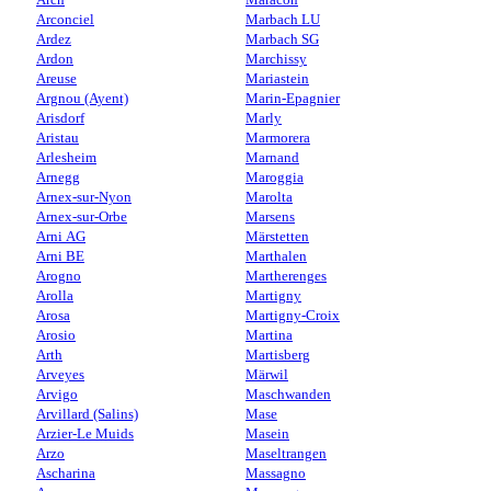
Arconciel
Marbach LU
Ardez
Marbach SG
Ardon
Marchissy
Areuse
Mariastein
Argnou (Ayent)
Marin-Epagnier
Arisdorf
Marly
Aristau
Marmorera
Arlesheim
Marnand
Arnegg
Maroggia
Arnex-sur-Nyon
Marolta
Arnex-sur-Orbe
Marsens
Arni AG
Märstetten
Arni BE
Marthalen
Arogno
Martherenges
Arolla
Martigny
Arosa
Martigny-Croix
Arosio
Martina
Arth
Martisberg
Arveyes
Märwil
Arvigo
Maschwanden
Arvillard (Salins)
Mase
Arzier-Le Muids
Masein
Arzo
Maseltrangen
Ascharina
Massagno