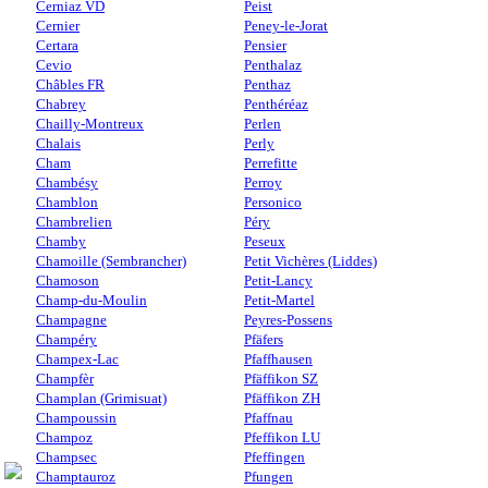
Cerniaz VD
Peist
Cernier
Peney-le-Jorat
Certara
Pensier
Cevio
Penthalaz
Châbles FR
Penthaz
Chabrey
Penthéréaz
Chailly-Montreux
Perlen
Chalais
Perly
Cham
Perrefitte
Chambésy
Perroy
Chamblon
Personico
Chambrelien
Péry
Chamby
Peseux
Chamoille (Sembrancher)
Petit Vichères (Liddes)
Chamoson
Petit-Lancy
Champ-du-Moulin
Petit-Martel
Champagne
Peyres-Possens
Champéry
Pfäfers
Champex-Lac
Pfaffhausen
Champfèr
Pfäffikon SZ
Champlan (Grimisuat)
Pfäffikon ZH
Champoussin
Pfaffnau
Champoz
Pfeffikon LU
Champsec
Pfeffingen
Champtauroz
Pfungen