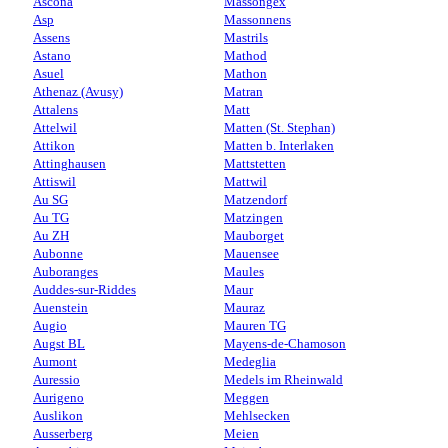
Ascona
Massongex
Asp
Massonnens
Assens
Mastrils
Astano
Mathod
Asuel
Mathon
Athenaz (Avusy)
Matran
Attalens
Matt
Attelwil
Matten (St. Stephan)
Attikon
Matten b. Interlaken
Attinghausen
Mattstetten
Attiswil
Mattwil
Au SG
Matzendorf
Au TG
Matzingen
Au ZH
Mauborget
Aubonne
Mauensee
Auboranges
Maules
Auddes-sur-Riddes
Maur
Auenstein
Mauraz
Augio
Mauren TG
Augst BL
Mayens-de-Chamoson
Aumont
Medeglia
Auressio
Medels im Rheinwald
Aurigeno
Meggen
Auslikon
Mehlsecken
Ausserberg
Meien