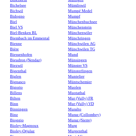
Bichelsee
Mümliswil
Bichwil
Mumpé Medel
Bidogno
Mumpf
Biel
Münchenbuchsee
Biel VS
Münchenstein
Biel-Benken BL
Münchenwiler
Biembach im Emmental
Münchringen
Bienne
Münchwilen AG
Bière
Münchwilen TG
Biessenhofen
Mund
Bieudron (Nendaz)
Münsingen
Biezwil
Münster VS
Bigenthal
Münsterlingen
Biglen
Muntelier
Bignasco
Müntschemier
Bigorio
Muolen
Billens
Muotathal
Bilten
Mur (Vully) FR
Binn
Mur (Vully) VD
Binningen
Muralto
Binz
Muraz (Collombey)
Bioggio
Muraz (Sierre)
Bioley-Magnoux
Murg
Bioley-Orjulaz
Murgenthal