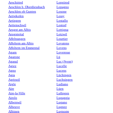
Aeschiried
Longirod
Aeschlen b. Oberdiessbach
Lopagno
Aeschlen ob Gunten
Losone
Aetigkofen
Lossy
Aetingen
Lostallo
Aettenschwil
Lostorf
Aeugst am Albis
Lottigna
Aeugstertal
Lotzwil
Affeltrangen
Lourtier
Affoltern am Albis
Lovatens
Affoltern im Emmental
Lovens
Agarn
Loveresse
Agarone
Lü
Agasul
Luc (Ayent)
Agiez
Lucelle
Agno
Lucens
Agra
Lüchingen
Agriswil
Luchsingen
Aigle
Ludiano
Aïre
Lüen
Aire-la-Ville
Lufingen
Airolo
Lugaggia
Alberswil
Lugano
Albeuve
Lugnez
Albinen
Lugnorre