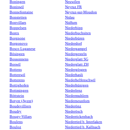
Boningen
Neuwilen
Boniswil
Neyruz FR
Bonnefontaine
Neyruz-sur-Moudon
Bonstetten
Nidau
Bonvillars
Nidfurn
Boppelsen
Niederbipp
Borex
Niederbuchsiten
Borgnone
Niederbüren
Borgonovo
Niederdorf
Bosco Luganese
Niedergampel
Bösingen
Niedergesteln
Bossonnens
Niederglatt SG
Boswil
Niederglatt ZH
Bottens
Niedergösgen
Bottenwil
Niederhasli
Botterens
Niederhelfenschwil
Bottighofen
Niederhünigen
Bottmingen
Niederlenz
Böttstein
Niedermuhlern
Botyre (Ayent)
Niederneunforn
Boudevilliers
Niederönz
Boudry
Niederösch
Bougy-Villars
Niederrickenbach
Boulens
Niederried b. Interlaken
Bouloz
Niederried b. Kallnach