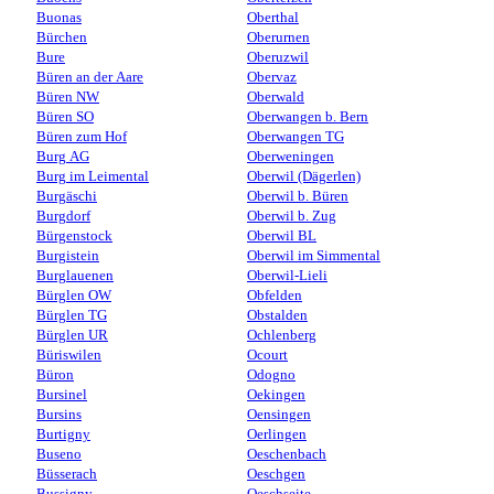
Buonas
Oberthal
Bürchen
Oberurnen
Bure
Oberuzwil
Büren an der Aare
Obervaz
Büren NW
Oberwald
Büren SO
Oberwangen b. Bern
Büren zum Hof
Oberwangen TG
Burg AG
Oberweningen
Burg im Leimental
Oberwil (Dägerlen)
Burgäschi
Oberwil b. Büren
Burgdorf
Oberwil b. Zug
Bürgenstock
Oberwil BL
Burgistein
Oberwil im Simmental
Burglauenen
Oberwil-Lieli
Bürglen OW
Obfelden
Bürglen TG
Obstalden
Bürglen UR
Ochlenberg
Büriswilen
Ocourt
Büron
Odogno
Bursinel
Oekingen
Bursins
Oensingen
Burtigny
Oerlingen
Buseno
Oeschenbach
Büsserach
Oeschgen
Bussigny
Oeschseite