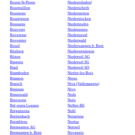
Bourg-St-Pierre
Niederrohrdorf
Bourguillon
Niederscherli
Bournens
Niederstetten
Bourrignon
Niederstocken
Boussens
Niederteufen
Bouveret
Niederurnen
Boveresse
Niederuzwil
Bovernier
Niederwald
Bowil
Niederwangen b. Bern
Bözberg
Niederweningen
Bözen
Niederwil AG
Braggio
Niederwil SG
Brail
Niederwil SO
Bramboden
Nierlet-les-Bois
Bramois
Niouc
Bratsch
Niva (Vallemaggia)
Braunau
Nivo
Braunwald
Nods
Bravuogn
Noës
Brè sopra Lugano
Noflen BE
Breganzona
Nohl
Breitenbach
Noiraigue
Bremblens
Noréaz
Bremgarten AG
Nottwil
Bremgarten b. Bern
Novaggio