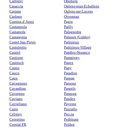
Cartigny
Ottoberg
Casaccia
Oulens-sous-Echallens
Casima
Oulens-sur-Lucens
Caslano
Ovronnaz
Cassina d’Agno
Pagig
Castagnola
Pailly
Castaneda
Palagnedra
Castasegna
Palasuit (Liddes)
Castel San Pietro
Palézieux
Castelrotto
Palézieux-Village
Castiel
Pambio-Noranco
Castione
Pampigny
Castrisch
Panex
Castro
Pany
Cauco
Paradiso
Caux
Parpan
Cavagnago
Parsonz
Cavardiras
Paspels
Cavergno
Passugg
Caviano
Paudex
Cavigliano
Payerne
Cazis
Pazzallo
Céligny
Peccia
Cerentino
Pedrinate
Cerniat FR
Peiden