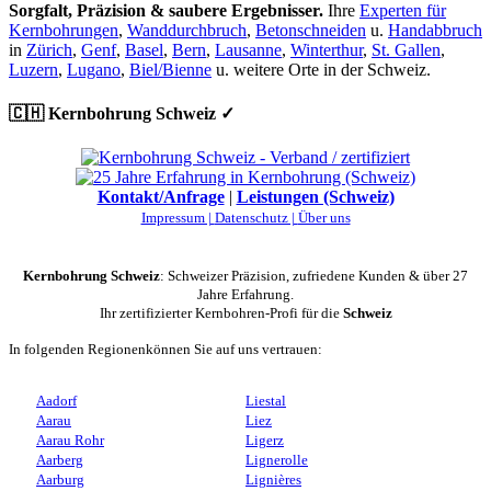
Sorgfalt, Präzision & saubere Ergebnisser.
Ihre
Experten für
Kernbohrungen
,
Wanddurchbruch
,
Betonschneiden
u.
Handabbruch
in
Zürich
,
Genf
,
Basel
,
Bern
,
Lausanne
,
Winterthur
,
St. Gallen
,
Luzern
,
Lugano
,
Biel/Bienne
u. weitere Orte in der Schweiz.
🇨🇭 Kernbohrung Schweiz ✓
Kontakt/Anfrage
|
Leistungen (Schweiz)
Impressum |
Datenschutz |
Über uns
Kernbohrung Schweiz
: Schweizer Präzision, zufriedene Kunden & über 27
Jahre Erfahrung.
Ihr zertifizierter Kernbohren-Profi für die
Schweiz
In folgenden Regionenkönnen Sie auf uns vertrauen:
Aadorf
Liestal
Aarau
Liez
Aarau Rohr
Ligerz
Aarberg
Lignerolle
Aarburg
Lignières