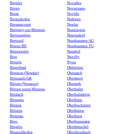
Brenles
Novalles
Breno
Novazzano
Brent
Noville
Brenzikofen
Nufenen
Bressaucourt
Nuglar
Bretigny-sur-Morrens
Nunningen
Bretonnières
Nürensdorf
Bretzwil
Nussbaumen AG
Brienz BE
Nussbaumen TG
Brienzwiler
Nusshof
Brig
Nuvilly
Brigels
Nyon
Brigerbad
Obbürgen
Brignon (Nendaz)
Oberaach
Brinzauls GR
Oberägeri
Brione (Verzasca)
Oberarth
Brione sopra Minusio
Oberbalm
Brislach
Oberbalmberg
Brissago
Oberbipp
Bristen
Oberbuchsiten
Brittern
Oberbüren
Brittnau
Oberburg
Broc
Oberbussnang
Broglio
Oberbütschel
Bronschhofen
Oberdiessbach