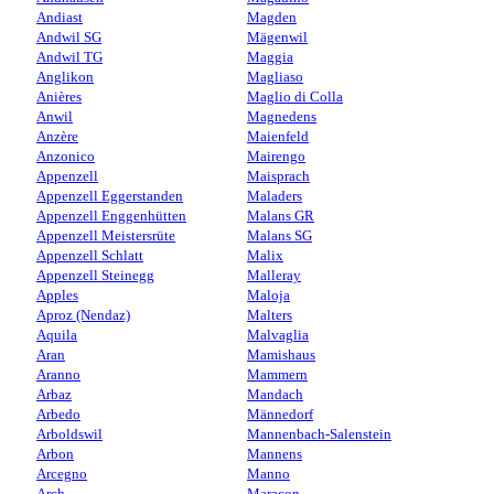
Andiast
Magden
Andwil SG
Mägenwil
Andwil TG
Maggia
Anglikon
Magliaso
Anières
Maglio di Colla
Anwil
Magnedens
Anzère
Maienfeld
Anzonico
Mairengo
Appenzell
Maisprach
Appenzell Eggerstanden
Maladers
Appenzell Enggenhütten
Malans GR
Appenzell Meistersrüte
Malans SG
Appenzell Schlatt
Malix
Appenzell Steinegg
Malleray
Apples
Maloja
Aproz (Nendaz)
Malters
Aquila
Malvaglia
Aran
Mamishaus
Aranno
Mammern
Arbaz
Mandach
Arbedo
Männedorf
Arboldswil
Mannenbach-Salenstein
Arbon
Mannens
Arcegno
Manno
Arch
Maracon