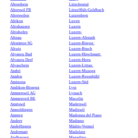
Altenrhein
Lütschental
Alterswil FR
Lützelflüh-Goldbach
Alterswilen
Lutzenberg
Altikon
Luven
Altishausen
Luzein
Altishofen
Luzern-
Altnau
Luzern-Altstadt
Altstätten SG
Luzern-Biregg:
Altwis
Luzern-Bruch
Alvaneu Bad
Luzern-Hirschmatt:
Alvaneu Dorf
Luzern-Horw
Alvaschein
Luzern-Littau:
Ambrì
Luzern-Musegg
Amden
Luzern-Reussbühl
Aminona
Luzern-Süd
Amlikon-Bissegg
Lyss
Ammerswil AG
Lyssach
Ammerzwil BE
Macolin
Amriswil
Madetswil
Amsoldingen
Madiswil
Amsteg
Madonna del Piano
Andeer
Madrano
Andelfingen
Mädris-Vermol
Andermatt
Madulain
Andhausen
Magadino