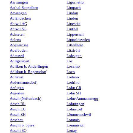
Aarwangen
Ligornetto
Aathal-Seegräben
Limpach
Aawangen
Lindau
Abländschen
Linden
Abtwil AG
Linescio
Abtwil SG
Linthal
Achseten
Lipperswil
Aclens
Lippoldswilen
Acquarossa
Littenheid
Adelboden
Litzirüti
Adetswil
Lobsigen
Adligenswil
Loc
Adlikon b. Andelfingen
Locarno
Adlikon b. Regensdorf
Loco
Adliswil
Lodano
Aedermannsdorf
Lodrino
Aefligen
Lohn GR
Aegerten
Lohn SH
Aesch (Neftenbach)
Lohn-Ammannsegg
Aesch BL
Löhningen
Aesch LU
Lohnstorf
Aesch ZH
Lömmenschwil
Aeschau
Lommis
Aeschi b. Spiez
Lommiswil
Aeschi SO
Lonay