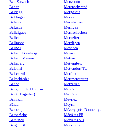
Bad Zurzach
Menzonio
Baden
Merenschwand
Baldegg
Mergoscia
Baldingen
Meride
Balerna
Merishausen
Balgach
Merligen
Ballaigues
Merlischachen
Ballens
Mervelier
Ballmoos
Merzligen
Ballwil
Mesocco
Balm b. Günsberg
Messen
Balm b. Messen
Mettau
Balmberg
Mettembert
Balsthal
Mettendorf TG
Balterswil
Mettlen
Baltschieder
Mettmenstetten
Banco
Metzerlen
Bangerten b. Dieterswil
Mex VD
Bänk (Dägerlen)
Mex VS
Bannwil
Meyriez
Bärau
Meyrin
Barbengo
Mézery-près-Donneloye
Barberêche
Mézières FR
Bäretswil
Mézières VD
Bargen BE
Mezzovico