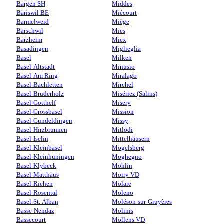
Bargen SH
Middes
Bäriswil BE
Miécourt
Barmelweid
Miège
Bärschwil
Mies
Barzheim
Miex
Basadingen
Miglieglia
Basel
Milken
Basel-Altstadt
Minusio
Basel-Am Ring
Miralago
Basel-Bachletten
Mirchel
Basel-Bruderholz
Misériez (Salins)
Basel-Gotthelf
Misery
Basel-Grossbasel
Mission
Basel-Gundeldingen
Missy
Basel-Hirzbrunnen
Mitlödi
Basel-Iselin
Mittelhäusern
Basel-Kleinbasel
Mogelsberg
Basel-Kleinhüningen
Moghegno
Basel-Klybeck
Möhlin
Basel-Matthäus
Moiry VD
Basel-Riehen
Molare
Basel-Rosental
Moleno
Basel-St. Alban
Moléson-sur-Gruyères
Basse-Nendaz
Molinis
Bassecourt
Mollens VD