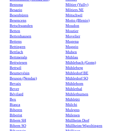
Berzona
Môtier (Vully)
Besazio
Môtiers NE
Besenbüren
Mötschwil
Besencens
Motto (Blenio)
Betschwanden
Moudon
Betten
Moutier
Bettenhausen
Movelier
Bettens
Mugena
Bettingen
Muggio
Bettlach
Muhen
Bettmeralp
Mühlau
Bettwiesen
Mühlebach (Goms)
Bettwil
Mühleberg
Beurnevésin
Mühledorf BE
Beuson (Nendaz)
Mühledorf SO
Bevaix
Mühlehorn
Bever
Mühlethal
Bévilard
Mühlethurnen
Bex
Mühlrüti
Biasca
Mülchi
Biberen
Mulegns
Biberist
Mülenen
Bibern SH
Müllheim Dorf
Bibern SO
Müllheim-Wigoltingen
Biberstein
Mülligen