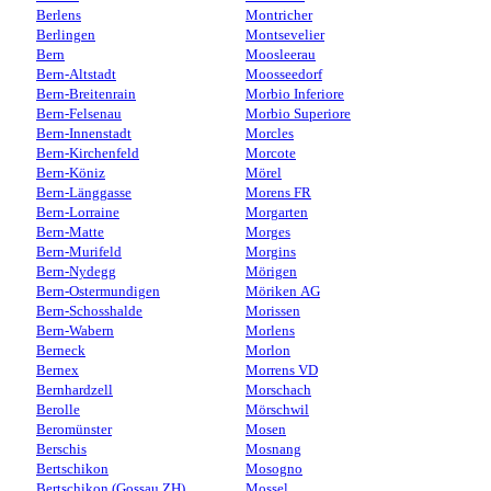
Berlens
Montricher
Berlingen
Montsevelier
Bern
Moosleerau
Bern-Altstadt
Moosseedorf
Bern-Breitenrain
Morbio Inferiore
Bern-Felsenau
Morbio Superiore
Bern-Innenstadt
Morcles
Bern-Kirchenfeld
Morcote
Bern-Köniz
Mörel
Bern-Länggasse
Morens FR
Bern-Lorraine
Morgarten
Bern-Matte
Morges
Bern-Murifeld
Morgins
Bern-Nydegg
Mörigen
Bern-Ostermundigen
Möriken AG
Bern-Schosshalde
Morissen
Bern-Wabern
Morlens
Berneck
Morlon
Bernex
Morrens VD
Bernhardzell
Morschach
Berolle
Mörschwil
Beromünster
Mosen
Berschis
Mosnang
Bertschikon
Mosogno
Bertschikon (Gossau ZH)
Mossel