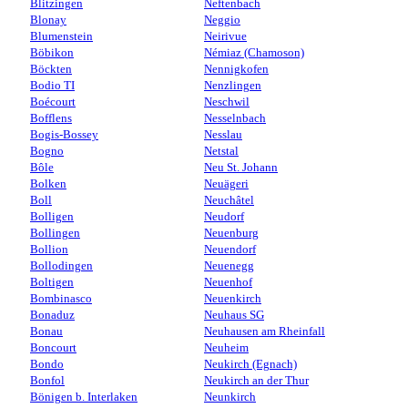
Blitzingen
Neftenbach
Blonay
Neggio
Blumenstein
Neirivue
Böbikon
Némiaz (Chamoson)
Böckten
Nennigkofen
Bodio TI
Nenzlingen
Boécourt
Neschwil
Bofflens
Nesselnbach
Bogis-Bossey
Nesslau
Bogno
Netstal
Bôle
Neu St. Johann
Bolken
Neuägeri
Boll
Neuchâtel
Bolligen
Neudorf
Bollingen
Neuenburg
Bollion
Neuendorf
Bollodingen
Neuenegg
Boltigen
Neuenhof
Bombinasco
Neuenkirch
Bonaduz
Neuhaus SG
Bonau
Neuhausen am Rheinfall
Boncourt
Neuheim
Bondo
Neukirch (Egnach)
Bonfol
Neukirch an der Thur
Bönigen b. Interlaken
Neunkirch