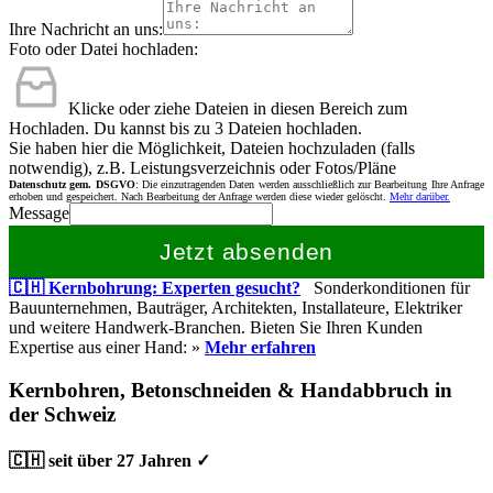
Ihre Nachricht an uns:
Foto oder Datei hochladen:
Klicke oder ziehe Dateien in diesen Bereich zum
Hochladen.
Du kannst bis zu 3 Dateien hochladen.
Sie haben hier die Möglichkeit, Dateien hochzuladen (falls
notwendig), z.B. Leistungsverzeichnis oder Fotos/Pläne
Datenschutz gem. DSGVO
: Die einzutragenden Daten werden ausschließlich zur Bearbeitung Ihre Anfrage
erhoben und gespeichert. Nach Bearbeitung der Anfrage werden diese wieder gelöscht.
Mehr darüber.
Message
Jetzt absenden
🇨🇭 Kernbohrung: Experten gesucht?
Sonderkonditionen für
Bauunternehmen, Bauträger, Architekten, Installateure, Elektriker
und weitere Handwerk-Branchen. Bieten Sie Ihren Kunden
Expertise aus einer Hand: »
Mehr erfahren
Kernbohren, Betonschneiden & Handabbruch in
der Schweiz
🇨🇭 seit über 27 Jahren ✓