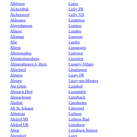
Albligen
Luins
Alchenflüh
Lully FR
Alchenstorf
Lully VD
Aldesago
Lumbrein
Algetshausen
Lumino
Alikon
Lunden
Allaman
Lungern
Alle
Lupfig
Allens
Lupsingen
Allenwinden
Lurtigen
Allerheiligenberg
Lüscherz
Allmendingen b. Bern
Lussery-Villars
Allschwil
Lüsslingen
Almens
Lussy FR
Alosen
Lussy-sur-Morges
Alp Grüm
Lustdorf
Alpnach Dorf
Lustmühle
Alpnachstad
Luterbach
Alpthal
Lüterkofen
Alt St. Johann
Lüterswil
Altbüron
Luthern
Altdorf SH
Luthern Bad
Altdorf UR
Lütisburg
Alten
Lütisburg Station
Altendorf
Lutry