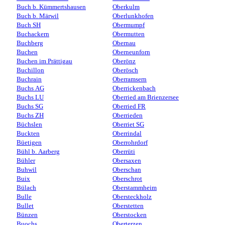
Buch b. Kümmertshausen
Oberkulm
Buch b. Märwil
Oberlunkhofen
Buch SH
Obermumpf
Buchackern
Obermutten
Buchberg
Obernau
Buchen
Oberneunforn
Buchen im Prättigau
Oberönz
Buchillon
Oberösch
Buchrain
Oberramsern
Buchs AG
Oberrickenbach
Buchs LU
Oberried am Brienzersee
Buchs SG
Oberried FR
Buchs ZH
Oberrieden
Büchslen
Oberriet SG
Buckten
Oberrindal
Büetigen
Oberrohrdorf
Bühl b. Aarberg
Oberrüti
Bühler
Obersaxen
Buhwil
Oberschan
Buix
Oberschrot
Bülach
Oberstammheim
Bulle
Obersteckholz
Bullet
Oberstetten
Bünzen
Oberstocken
Buochs
Oberterzen