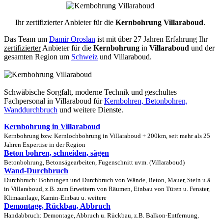
Ihr zertifizierter Anbieter für die
Kernbohrung Villaraboud
.
Das Team um
Damir Oroslan
ist mit über 27 Jahren Erfahrung Ihr
zertifizierter
Anbieter für die
Kernbohrung
in
Villaraboud
und der
gesamten Region um
Schweiz
und Villaraboud.
Schwäbische Sorgfalt, moderne Technik und geschultes
Fachpersonal
in Villaraboud für
Kernbohren, Betonbohren,
Wanddurchbruch
und weitere Dienste.
Kernbohrung in Villaraboud
Kernbohrung bzw. Kernlochbohrung in Villaraboud + 200km, seit mehr als 25
Jahren Expertise in der Region
Beton bohren, schneiden, sägen
Betonbohrung, Betonsägearbeiten, Fugenschnitt uvm. (Villaraboud)
Wand-Durchbruch
Durchbruch: Bohrungen und Durchbruch von Wände, Beton, Mauer, Stein u.ä
in Villaraboud, z.B. zum Erweitern von Räumen, Einbau von Türen u. Fenster,
Klimaanlage, Kamin-Einbau u. weitere
Demontage, Rückbau, Abbruch
Handabbruch: Demontage, Abbruch u. Rückbau, z.B. Balkon-Entfernung,