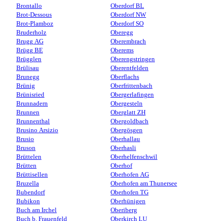
Brontallo
Oberdorf BL
Brot-Dessous
Oberdorf NW
Brot-Plamboz
Oberdorf SO
Bruderholz
Oberegg
Brugg AG
Oberembrach
Brügg BE
Oberems
Brügglen
Oberengstringen
Brülisau
Oberentfelden
Brunegg
Oberflachs
Brünig
Oberfrittenbach
Brünisried
Obergerlafingen
Brunnadern
Obergesteln
Brunnen
Oberglatt ZH
Brunnenthal
Obergoldbach
Brusino Arsizio
Obergösgen
Brusio
Oberhallau
Bruson
Oberhasli
Brüttelen
Oberhelfenschwil
Brütten
Oberhof
Brüttisellen
Oberhofen AG
Bruzella
Oberhofen am Thunersee
Bubendorf
Oberhofen TG
Bubikon
Oberhünigen
Buch am Irchel
Oberiberg
Buch b. Frauenfeld
Oberkirch LU