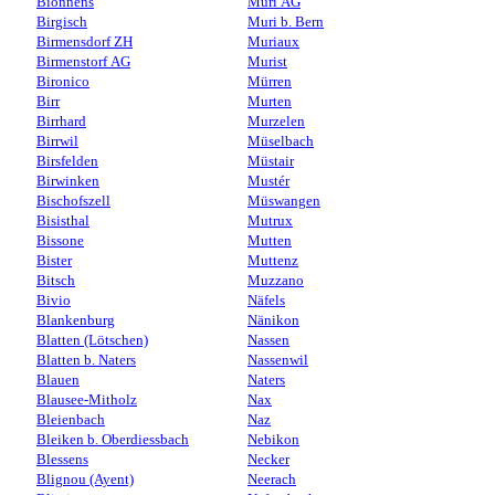
Bionnens
Muri AG
Birgisch
Muri b. Bern
Birmensdorf ZH
Muriaux
Birmenstorf AG
Murist
Bironico
Mürren
Birr
Murten
Birrhard
Murzelen
Birrwil
Müselbach
Birsfelden
Müstair
Birwinken
Mustér
Bischofszell
Müswangen
Bisisthal
Mutrux
Bissone
Mutten
Bister
Muttenz
Bitsch
Muzzano
Bivio
Näfels
Blankenburg
Nänikon
Blatten (Lötschen)
Nassen
Blatten b. Naters
Nassenwil
Blauen
Naters
Blausee-Mitholz
Nax
Bleienbach
Naz
Bleiken b. Oberdiessbach
Nebikon
Blessens
Necker
Blignou (Ayent)
Neerach