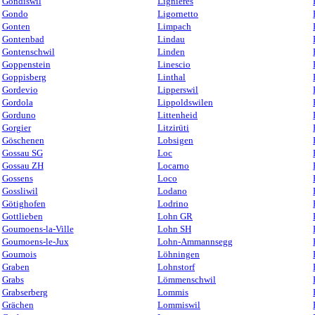
Gondiswil
Lignières
Gondo
Ligornetto
Gonten
Limpach
Gontenbad
Lindau
Gontenschwil
Linden
Goppenstein
Linescio
Goppisberg
Linthal
Gordevio
Lipperswil
Gordola
Lippoldswilen
Gorduno
Littenheid
Gorgier
Litzirüti
Göschenen
Lobsigen
Gossau SG
Loc
Gossau ZH
Locarno
Gossens
Loco
Gossliwil
Lodano
Götighofen
Lodrino
Gottlieben
Lohn GR
Goumoens-la-Ville
Lohn SH
Goumoens-le-Jux
Lohn-Ammannsegg
Goumois
Löhningen
Graben
Lohnstorf
Grabs
Lömmenschwil
Grabserberg
Lommis
Grächen
Lommiswil