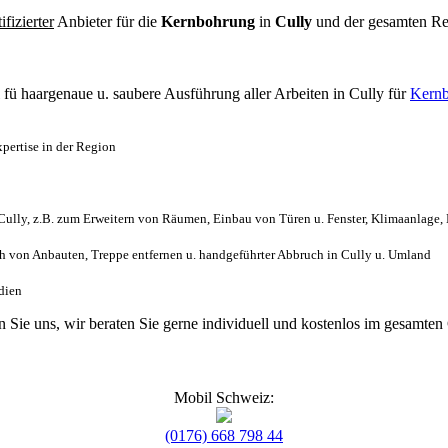
tifizierter
Anbieter für die
Kernbohrung
in
Cully
und der gesamten R
l
fü haargenaue u. saubere Ausführung aller Arbeiten
in Cully für
Kernb
pertise in der Region
ully, z.B. zum Erweitern von Räumen, Einbau von Türen u. Fenster, Klimaanlage,
 von Anbauten, Treppe entfernen u. handgeführter Abbruch in Cully u. Umland
edien
en Sie uns, wir beraten Sie gerne individuell und kostenlos im gesamt
Mobil Schweiz:
(0176) 668 798 44