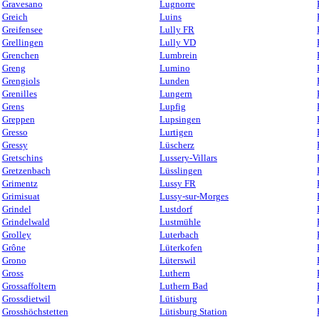
Gravesano
Lugnorre
Greich
Luins
Greifensee
Lully FR
Grellingen
Lully VD
Grenchen
Lumbrein
Greng
Lumino
Grengiols
Lunden
Grenilles
Lungern
Grens
Lupfig
Greppen
Lupsingen
Gresso
Lurtigen
Gressy
Lüscherz
Gretschins
Lussery-Villars
Gretzenbach
Lüsslingen
Grimentz
Lussy FR
Grimisuat
Lussy-sur-Morges
Grindel
Lustdorf
Grindelwald
Lustmühle
Grolley
Luterbach
Grône
Lüterkofen
Grono
Lüterswil
Gross
Luthern
Grossaffoltern
Luthern Bad
Grossdietwil
Lütisburg
Grosshöchstetten
Lütisburg Station