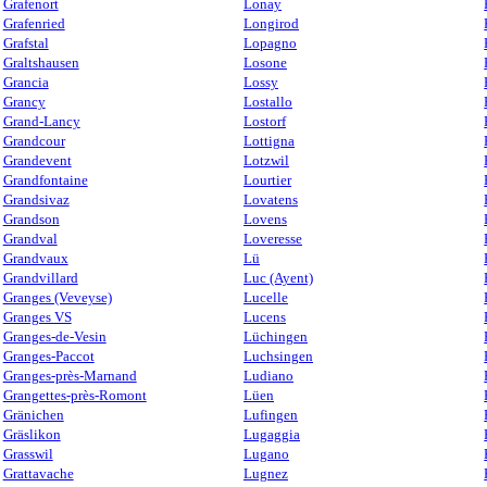
Grafenort
Lonay
Grafenried
Longirod
Grafstal
Lopagno
Graltshausen
Losone
Grancia
Lossy
Grancy
Lostallo
Grand-Lancy
Lostorf
Grandcour
Lottigna
Grandevent
Lotzwil
Grandfontaine
Lourtier
Grandsivaz
Lovatens
Grandson
Lovens
Grandval
Loveresse
Grandvaux
Lü
Grandvillard
Luc (Ayent)
Granges (Veveyse)
Lucelle
Granges VS
Lucens
Granges-de-Vesin
Lüchingen
Granges-Paccot
Luchsingen
Granges-près-Marnand
Ludiano
Grangettes-près-Romont
Lüen
Gränichen
Lufingen
Gräslikon
Lugaggia
Grasswil
Lugano
Grattavache
Lugnez