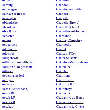
Aarberg
Chandolin
Aarburg
Chandon
Aarwangen
Chandonne (Liddes)
Aathal-Seegräben
Chanéaz
Aawangen
Chapella
Abländschen
Chapelle (Broye)
Abtwil AG
Chapelle (Glâne)
Abtwil SG
Chapelle-sur-Moudon
Achseten
Chardonne
Aclens
Charmey (Gruyère)
Acquarossa
Charmoille
Adelboden
Charrat
Adetswil
Château-d’Oex
Adligenswil
Châtel-St-Denis
Adlikon b. Andelfingen
Châtel-sur-Montsalvens
Adlikon b. Regensdorf
Châtelaine
Adliswil
Châtelat
Aedermannsdorf
Châtillens
Aefligen
Châtillon FR
Aegerten
Châtillon JU
Aesch (Neftenbach)
Châtonnaye
Aesch BL
Chaumont
Aesch LU
Chavannes-de-Bogis
Aesch ZH
Chavannes-des-Bois
Aeschau
Chavannes-le-Chêne