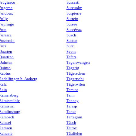
Prugiasco
Surcasti
Pugerna
Surcuolm
Puidoux
Surpierre
Pully
Surrein
Puplinge
Sursee
Pura
Suscévaz
Purasca
Susch
Pusserein
Susten
Putz
Sutz
Quarten
Syens
Quartino
Tafers
Quinten
Tagelswangen
Quinto
Tägerig
Rabius
Tägerschen
Radelfingen b. Aarberg
Tägertschi
Rafz
Tägerwilen
Rain
Tamins
Ramersberg
Tann
Rämismühle
Tannay
Ramiswil
Tarasp
Ramlinsburg
Tartar
Ramosch
Tartegnin
Ramsei
Täsch
Ramsen
Tatroz
Rancate
Täuffelen