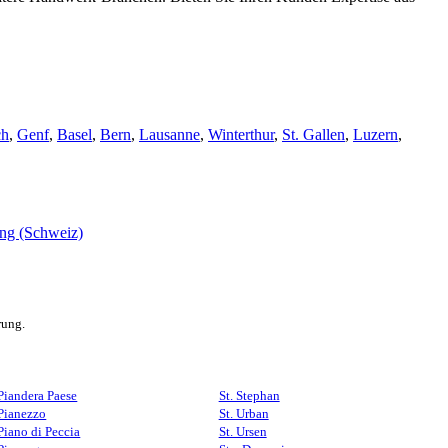
ch
,
Genf
,
Basel
,
Bern
,
Lausanne
,
Winterthur
,
St. Gallen
,
Luzern
,
rung.
Piandera Paese
St. Stephan
Pianezzo
St. Urban
Piano di Peccia
St. Ursen