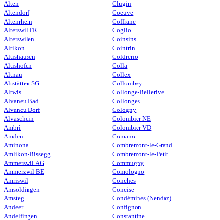
Alten
Clugin
Altendorf
Coeuve
Altenrhein
Coffrane
Alterswil FR
Coglio
Alterswilen
Coinsins
Altikon
Cointrin
Altishausen
Coldrerio
Altishofen
Colla
Altnau
Collex
Altstätten SG
Collombey
Altwis
Collonge-Bellerive
Alvaneu Bad
Collonges
Alvaneu Dorf
Cologny
Alvaschein
Colombier NE
Ambrì
Colombier VD
Amden
Comano
Aminona
Combremont-le-Grand
Amlikon-Bissegg
Combremont-le-Petit
Ammerswil AG
Commugny
Ammerzwil BE
Comologno
Amriswil
Conches
Amsoldingen
Concise
Amsteg
Condémines (Nendaz)
Andeer
Confignon
Andelfingen
Constantine