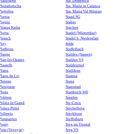
Piazzogna
Sta. Domenica
Pierrafortscha
Sta. Maria in Calanca
Pieterlen
Sta. Maria Val Müstair
Pignia
Staad SG
Pigniu
Stabio
Pilatus Kulm
Stachen
Piotta
Stadel (Winterthur)
Pitasch
Stadel b. Niederglatt
Pizy
Stäfa
Plaffeien
Staffelbach
Plagne
Stalden (Sarnen)
Plan-les-Ouates
Stalden VS
Plasselb
Staldenried
Platta
Stallikon
Plaun da Lej
Stampa
Pleigne
Stans
Pleujouse
Stansstad
Plons
Starrkirch-Wil
Pohlern
Staufen
Poliez-le-Grand
Ste-Croix
Poliez-Pittet
Stechelberg
Pollegio
Steckborn
Pompaples
Steffisburg
Pomy
Steg im Tösstal
Pont (Veveyse)
Steg VS