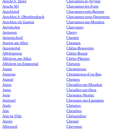
Aeschi b. Spiez
Chavannes-le-Veyron
Aeschi SO
Chavannes-les-Forts
Aeschiried
Chavannes-près-Renens
Aeschlen b. Oberdiessbach
Chavannes-sous-Orsonnens
Aeschlen ob Gunten
Chavannes-sur-Moudon
Aetigkofen
Chavornay
Aetingen
Cheiry
Aettenschwil
Chemin
Aeugst am Albis
Chenaux
Aeugstertal
Chêne-Bougeries
Affeltrangen
Chêne-Bourg
Affoltern am Albis
Chêne-Pâquier
Affoltern im Emmental
Chénens
Agarn
Chermignon
Agarone
Chermignon-d’en-Bas
Agasul
Chernex
Agiez
Chesalles-sur-Moudon
Agno
Chesalles-sur-Oron
Agra
Cheseaux-Noréaz
Agriswil
Cheseaux-sur-Lausanne
Aigle
Chéserex
Aïre
Chesières
Aire-la-Ville
Chésopelloz
Airolo
Chessel
Alberswil
Chevenez