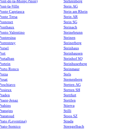
Pont-de-la-Morge (Sion)
Stehrenberg
Pont-la-Ville
Stein AG
Ponte Capriasca
Stein am Rhein
Ponte Tresa
Stein AR
Pontenet
Stein SG
Ponthaux
Steinach
Ponto Valentino
Steinebrunn
Pontresina
Steinen
Porrentruy
Steinerberg
Porsel
Steinhaus
Port
Steinhausen
Portalban
Steinhof SO
Portein
Steinhuserberg
Porto Ronco
Steinmaur
Porza
Stels
Posat
Sternenberg
Poschiavo
Stetten AG
Posieux
Stetten SH
Praden
Stettfurt
Pragg-Jenaz
Stettlen
Prahins
Stierva
Prangins
Stilli
Praratoud
Stoos SZ
Prato (Leventina)
Strada
Prato-Sornico
Strengelbach