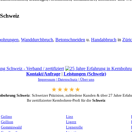
 Schweiz
bohrungen
,
Wanddurchbruch
,
Betonschneiden
u.
Handabbruch
in
Züri
Kontakt/Anfrage
|
Leistungen (Schweiz)
Impressum |
Datenschutz |
Über uns
nbohrung Schweiz
: Schweizer Präzision, zufriedene Kunden & über 27 Jahre Erfah
Ihr zertifizierter Kernbohren-Profi für die
Schweiz
Golino
Liez
Gollion
Ligerz
Gommiswald
Lignerolle