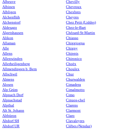
Albeuve
Chevilly
Albinen
Chevroux
Albligen
Chexbres
Alchenflüh
Cheyres
Alchenstorf
Chez Petit (Liddes)
Aldesago
Chez-le-Bart
Algetshausen
Chézard-St-Martin
Alikon
Chiasso
Allaman
Chiggiogna
Alle
Chigny
Allens
Chippis
Allenwinden
Chironico
Allerheiligenberg
Choëx
Allmendingen b. Bern
Choulex
Allschwil
Chur
Almens
Churwalden
Alosen
Cimadera
Alp Grüm
Cimalmotto
Alpnach Dorf
Cimo
Alpnachstad
Cinuos-chel
Alpthal
Clarens
Alt St. Johann
Clarmont
Altbüron
Claro
Altdorf SH
Clavaleyres
Altdorf UR
Clèbes (Nendaz)