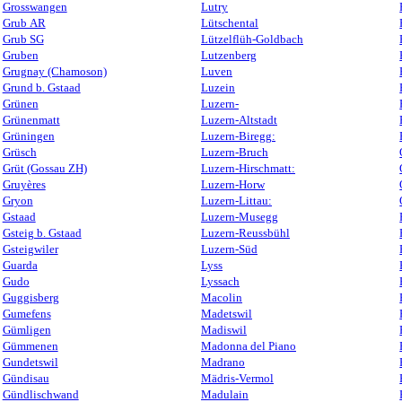
Grosswangen
Lutry
Grub AR
Lütschental
Grub SG
Lützelflüh-Goldbach
Gruben
Lutzenberg
Grugnay (Chamoson)
Luven
Grund b. Gstaad
Luzein
Grünen
Luzern-
Grünenmatt
Luzern-Altstadt
Grüningen
Luzern-Biregg:
Grüsch
Luzern-Bruch
Grüt (Gossau ZH)
Luzern-Hirschmatt:
Gruyères
Luzern-Horw
Gryon
Luzern-Littau:
Gstaad
Luzern-Musegg
Gsteig b. Gstaad
Luzern-Reussbühl
Gsteigwiler
Luzern-Süd
Guarda
Lyss
Gudo
Lyssach
Guggisberg
Macolin
Gumefens
Madetswil
Gümligen
Madiswil
Gümmenen
Madonna del Piano
Gundetswil
Madrano
Gündisau
Mädris-Vermol
Gündlischwand
Madulain