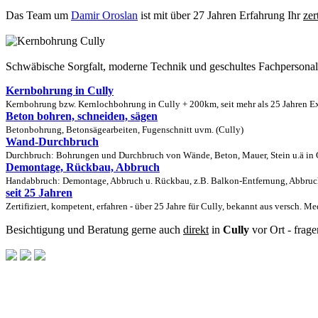
Das Team um
Damir Oroslan
ist mit über 27 Jahren Erfahrung Ihr
zer
Schwäbische Sorgfalt, moderne Technik und geschultes Fachpersona
Kernbohrung in Cully
Kernbohrung bzw. Kernlochbohrung in Cully + 200km, seit mehr als 25 Jahren Ex
Beton bohren, schneiden, sägen
Betonbohrung, Betonsägearbeiten, Fugenschnitt uvm. (Cully)
Wand-Durchbruch
Durchbruch: Bohrungen und Durchbruch von Wände, Beton, Mauer, Stein u.ä in C
Demontage, Rückbau, Abbruch
Handabbruch: Demontage, Abbruch u. Rückbau, z.B. Balkon-Entfernung, Abbruch
seit 25 Jahren
Zertifiziert, kompetent, erfahren - über 25 Jahre für Cully, bekannt aus versch. M
Besichtigung und Beratung gerne auch
direkt
in
Cully
vor Ort - frag