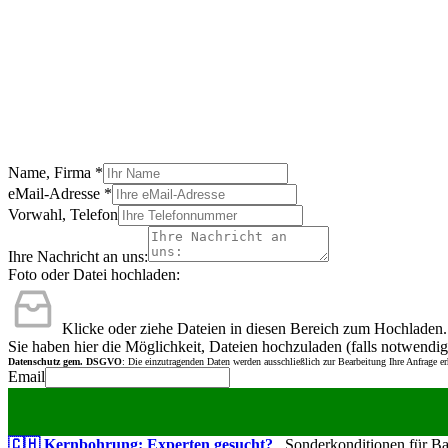
Name, Firma
*
eMail-Adresse
*
Vorwahl, Telefon
Ihre Nachricht an uns:
Foto oder Datei hochladen:
Klicke oder ziehe Dateien in diesen Bereich zum Hochladen.
Sie haben hier die Möglichkeit, Dateien hochzuladen (falls notwendig
Datenschutz gem. DSGVO
: Die einzutragenden Daten werden ausschließlich zur Bearbeitung Ihre Anfrage e
Email
🇨🇭 Kernbohrung: Experten gesucht?
Sonderkonditionen für Bauu