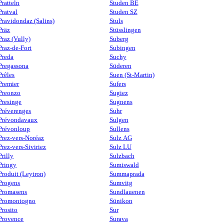
Pratteln
Studen BE
Pratval
Studen SZ
Pravidondaz (Salins)
Stuls
Präz
Stüsslingen
Praz (Vully)
Suberg
Praz-de-Fort
Subingen
Preda
Suchy
Pregassona
Süderen
Prêles
Suen (St-Martin)
Premier
Sufers
Preonzo
Sugiez
Presinge
Sugnens
Préverenges
Suhr
Prévondavaux
Sulgen
Prévonloup
Sullens
Prez-vers-Noréaz
Sulz AG
Prez-vers-Siviriez
Sulz LU
Prilly
Sulzbach
Pringy
Sumiswald
Produit (Leytron)
Summaprada
Progens
Sumvitg
Promasens
Sundlauenen
Promontogno
Sünikon
Prosito
Sur
Provence
Surava