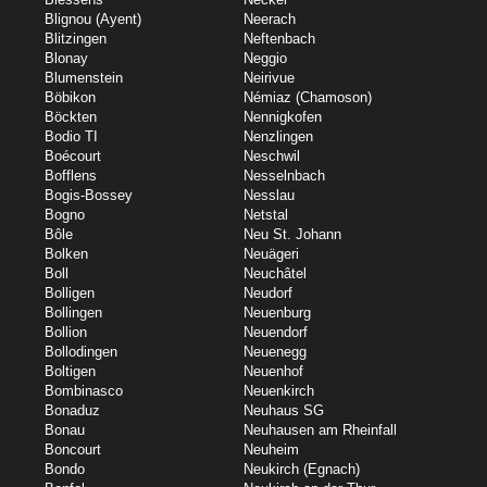
Blignou (Ayent)
Neerach
Blitzingen
Neftenbach
Blonay
Neggio
Blumenstein
Neirivue
Böbikon
Némiaz (Chamoson)
Böckten
Nennigkofen
Bodio TI
Nenzlingen
Boécourt
Neschwil
Bofflens
Nesselnbach
Bogis-Bossey
Nesslau
Bogno
Netstal
Bôle
Neu St. Johann
Bolken
Neuägeri
Boll
Neuchâtel
Bolligen
Neudorf
Bollingen
Neuenburg
Bollion
Neuendorf
Bollodingen
Neuenegg
Boltigen
Neuenhof
Bombinasco
Neuenkirch
Bonaduz
Neuhaus SG
Bonau
Neuhausen am Rheinfall
Boncourt
Neuheim
Bondo
Neukirch (Egnach)