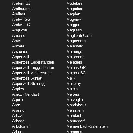
Andermatt
Madulain
Andhausen
Magadino
Andiast
Magden
Andwil SG
Mägenwil
Andwil TG
Maggia
Anglikon
Magliaso
Anières
Maglio di Colla
Anwil
Magnedens
Anzère
Maienfeld
Anzonico
Mairengo
Appenzell
Maisprach
Appenzell Eggerstanden
Maladers
Appenzell Enggenhütten
Malans GR
Appenzell Meistersrüte
Malans SG
Appenzell Schlatt
Malix
Appenzell Steinegg
Malleray
Apples
Maloja
Aproz (Nendaz)
Malters
Aquila
Malvaglia
Aran
Mamishaus
Aranno
Mammern
Arbaz
Mandach
Arbedo
Männedorf
Arboldswil
Mannenbach-Salenstein
Arbon
Mannens