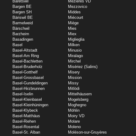
Bäretswil
Mézières VD
Bargen BE
Mezzovico
Bargen SH
Middes
Bäriswil BE
Miécourt
Barmelweid
Miège
Bärschwil
Mies
Barzheim
Miex
Basadingen
Miglieglia
Basel
Milken
Basel-Altstadt
Minusio
Basel-Am Ring
Miralago
Basel-Bachletten
Mirchel
Basel-Bruderholz
Misériez (Salins)
Basel-Gotthelf
Misery
Basel-Grossbasel
Mission
Basel-Gundeldingen
Missy
Basel-Hirzbrunnen
Mitlödi
Basel-Iselin
Mittelhäusern
Basel-Kleinbasel
Mogelsberg
Basel-Kleinhüningen
Moghegno
Basel-Klybeck
Möhlin
Basel-Matthäus
Moiry VD
Basel-Riehen
Molare
Basel-Rosental
Moleno
Basel-St. Alban
Moléson-sur-Gruyères