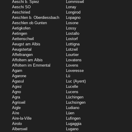
Aeschi b. Spiez
Lommiswil
Aeschi SO
Lonay
Aeschiried
Longirod
Aeschlen b. Oberdiessbach
Lopagno
Aeschlen ob Gunten
Losone
Aetigkofen
Lossy
Aetingen
Lostallo
Aettenschwil
Lostorf
Aeugst am Albis
Lottigna
Aeugstertal
Lotzwil
Affeltrangen
Lourtier
Affoltern am Albis
Lovatens
Affoltern im Emmental
Lovens
Agarn
Loveresse
Agarone
Lü
Agasul
Luc (Ayent)
Agiez
Lucelle
Agno
Lucens
Agra
Lüchingen
Agriswil
Luchsingen
Aigle
Ludiano
Aïre
Lüen
Aire-la-Ville
Lufingen
Airolo
Lugaggia
Alberswil
Lugano