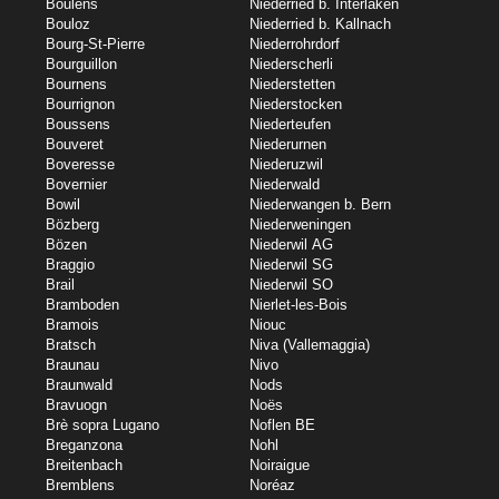
Boulens
Niederried b. Interlaken
Bouloz
Niederried b. Kallnach
Bourg-St-Pierre
Niederrohrdorf
Bourguillon
Niederscherli
Bournens
Niederstetten
Bourrignon
Niederstocken
Boussens
Niederteufen
Bouveret
Niederurnen
Boveresse
Niederuzwil
Bovernier
Niederwald
Bowil
Niederwangen b. Bern
Bözberg
Niederweningen
Bözen
Niederwil AG
Braggio
Niederwil SG
Brail
Niederwil SO
Bramboden
Nierlet-les-Bois
Bramois
Niouc
Bratsch
Niva (Vallemaggia)
Braunau
Nivo
Braunwald
Nods
Bravuogn
Noës
Brè sopra Lugano
Noflen BE
Breganzona
Nohl
Breitenbach
Noiraigue
Bremblens
Noréaz