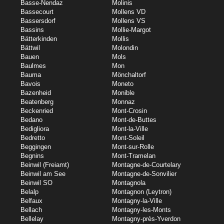
Basse-Nendaz
Molinis
Bassecourt
Mollens VD
Bassersdorf
Mollens VS
Bassins
Mollie-Margot
Bätterkinden
Mollis
Bättwil
Molondin
Bauen
Mols
Baulmes
Mon
Bauma
Mönchaltorf
Bavois
Moneto
Bazenheid
Monible
Beatenberg
Monnaz
Beckenried
Mont-Crosin
Bedano
Mont-de-Buttes
Bedigliora
Mont-la-Ville
Bedretto
Mont-Soleil
Beggingen
Mont-sur-Rolle
Begnins
Mont-Tramelan
Beinwil (Freiamt)
Montagne-de-Courtelary
Beinwil am See
Montagne-de-Sonvilier
Beinwil SO
Montagnola
Belalp
Montagnon (Leytron)
Belfaux
Montagny-la-Ville
Bellach
Montagny-les-Monts
Bellelay
Montagny-près-Yverdon