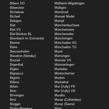
Bibern SO
Müllheim-Wigoltingen
Biberstein
Mülligen
Bichelsee
Mümliswil
Bichwil
Mumpé Medel
Bidogno
Mumpf
Biel
Münchenbuchsee
Biel VS
Münchenstein
Biel-Benken BL
Münchenwiler
Biembach im Emmental
Münchringen
Bienne
Münchwilen AG
Bière
Münchwilen TG
Biessenhofen
Mund
Bieudron (Nendaz)
Münsingen
Biezwil
Münster VS
Bigenthal
Münsterlingen
Biglen
Muntelier
Bignasco
Müntschemier
Bigorio
Muolen
Billens
Muotathal
Bilten
Mur (Vully) FR
Binn
Mur (Vully) VD
Binningen
Muralto
Binz
Muraz (Collombey)
Bioggio
Muraz (Sierre)
Bioley-Magnoux
Murg