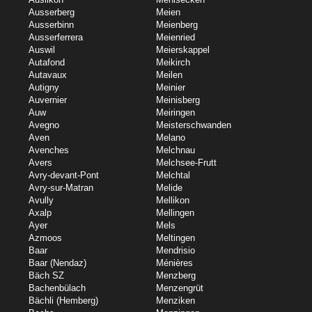
Ausserberg
Meien
Ausserbinn
Meienberg
Ausserferrera
Meienried
Auswil
Meierskappel
Autafond
Meikirch
Autavaux
Meilen
Autigny
Meinier
Auvernier
Meinisberg
Auw
Meiringen
Avegno
Meisterschwanden
Aven
Melano
Avenches
Melchnau
Avers
Melchsee-Frutt
Avry-devant-Pont
Melchtal
Avry-sur-Matran
Melide
Avully
Mellikon
Axalp
Mellingen
Ayer
Mels
Azmoos
Meltingen
Baar
Mendrisio
Baar (Nendaz)
Ménières
Bäch SZ
Menzberg
Bachenbülach
Menzengrüt
Bächli (Hemberg)
Menziken