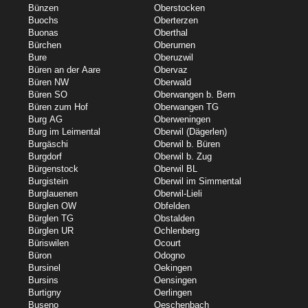
Bünzen
Oberstocken
Buochs
Oberterzen
Buonas
Oberthal
Bürchen
Oberurnen
Bure
Oberuzwil
Büren an der Aare
Obervaz
Büren NW
Oberwald
Büren SO
Oberwangen b. Bern
Büren zum Hof
Oberwangen TG
Burg AG
Oberweningen
Burg im Leimental
Oberwil (Dägerlen)
Burgäschi
Oberwil b. Büren
Burgdorf
Oberwil b. Zug
Bürgenstock
Oberwil BL
Burgistein
Oberwil im Simmental
Burglauenen
Oberwil-Lieli
Bürglen OW
Obfelden
Bürglen TG
Obstalden
Bürglen UR
Ochlenberg
Büriswilen
Ocourt
Büron
Odogno
Bursinel
Oekingen
Bursins
Oensingen
Burtigny
Oerlingen
Buseno
Oeschenbach