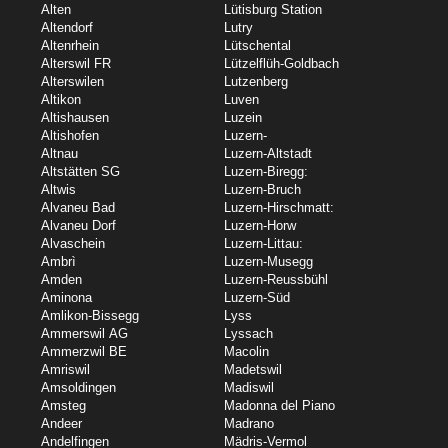
Alten
Lütisburg Station
Altendorf
Lutry
Altenrhein
Lütschental
Alterswil FR
Lützelflüh-Goldbach
Alterswilen
Lutzenberg
Altikon
Luven
Altishausen
Luzein
Altishofen
Luzern-
Altnau
Luzern-Altstadt
Altstätten SG
Luzern-Biregg:
Altwis
Luzern-Bruch
Alvaneu Bad
Luzern-Hirschmatt:
Alvaneu Dorf
Luzern-Horw
Alvaschein
Luzern-Littau:
Ambrì
Luzern-Musegg
Amden
Luzern-Reussbühl
Aminona
Luzern-Süd
Amlikon-Bissegg
Lyss
Ammerswil AG
Lyssach
Ammerzwil BE
Macolin
Amriswil
Madetswil
Amsoldingen
Madiswil
Amsteg
Madonna del Piano
Andeer
Madrano
Andelfingen
Mädris-Vermol