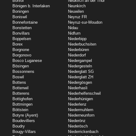
Bonfol
Neukirch an der Thur
Bönigen b. Interlaken
Neunkirch
Boningen
Neuwilen
Boniswil
Neyruz FR
Bonnefontaine
Neyruz-sur-Moudon
Bonstetten
Nidau
Bonvillars
Nidfurn
Boppelsen
Niederbipp
Borex
Niederbuchsiten
Borgnone
Niederbüren
Borgonovo
Niederdorf
Bosco Luganese
Niedergampel
Bösingen
Niedergesteln
Bossonnens
Niederglatt SG
Boswil
Niederglatt ZH
Bottens
Niedergösgen
Bottenwil
Niederhasli
Botterens
Niederhelfenschwil
Bottighofen
Niederhünigen
Bottmingen
Niederlenz
Böttstein
Niedermuhlern
Botyre (Ayent)
Niederneunforn
Boudevilliers
Niederönz
Boudry
Niederösch
Bougy-Villars
Niederrickenbach