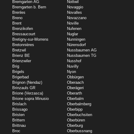
Bremgarten AG
Nottwil
Bremgarten b. Bern
Novaggio
Brenles
Novalles
Breno
Novazzano
Brent
Noville
Brenzikofen
Nufenen
Bressaucourt
Nuglar
Bretigny-sur-Morrens
Nunningen
Bretonnières
Nürensdorf
Bretzwil
Nussbaumen AG
Brienz BE
Nussbaumen TG
Brienzwiler
Nusshof
Brig
Nuvilly
Brigels
Nyon
Brigerbad
Obbürgen
Brignon (Nendaz)
Oberaach
Brinzauls GR
Oberägeri
Brione (Verzasca)
Oberarth
Brione sopra Minusio
Oberbalm
Brislach
Oberbalmberg
Brissago
Oberbipp
Bristen
Oberbuchsiten
Brittern
Oberbüren
Brittnau
Oberburg
Broc
Oberbussnang