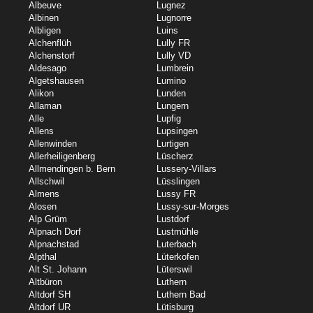
Albeuve
Lugnez
Albinen
Lugnorre
Albligen
Luins
Alchenflüh
Lully FR
Alchenstorf
Lully VD
Aldesago
Lumbrein
Algetshausen
Lumino
Alikon
Lunden
Allaman
Lungern
Alle
Lupfig
Allens
Lupsingen
Allenwinden
Lurtigen
Allerheiligenberg
Lüscherz
Allmendingen b. Bern
Lussery-Villars
Allschwil
Lüsslingen
Almens
Lussy FR
Alosen
Lussy-sur-Morges
Alp Grüm
Lustdorf
Alpnach Dorf
Lustmühle
Alpnachstad
Luterbach
Alpthal
Lüterkofen
Alt St. Johann
Lüterswil
Altbüron
Luthern
Altdorf SH
Luthern Bad
Altdorf UR
Lütisburg