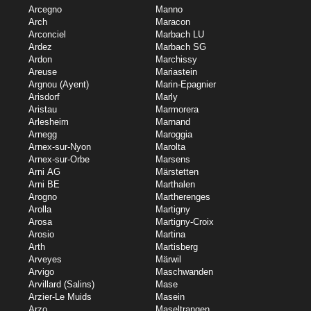
Arcegno
Manno
Arch
Maracon
Arconciel
Marbach LU
Ardez
Marbach SG
Ardon
Marchissy
Areuse
Mariastein
Argnou (Ayent)
Marin-Epagnier
Arisdorf
Marly
Aristau
Marmorera
Arlesheim
Marnand
Arnegg
Maroggia
Arnex-sur-Nyon
Marolta
Arnex-sur-Orbe
Marsens
Arni AG
Märstetten
Arni BE
Marthalen
Arogno
Martherenges
Arolla
Martigny
Arosa
Martigny-Croix
Arosio
Martina
Arth
Martisberg
Arveyes
Märwil
Arvigo
Maschwanden
Arvillard (Salins)
Mase
Arzier-Le Muids
Masein
Arzo
Maseltrangen