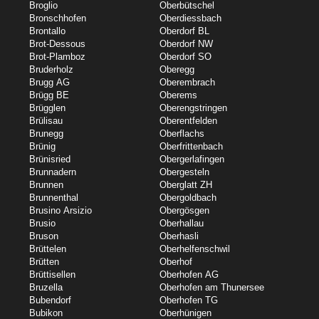
Broglio
Oberbütschel
Bronschhofen
Oberdiessbach
Brontallo
Oberdorf BL
Brot-Dessous
Oberdorf NW
Brot-Plamboz
Oberdorf SO
Bruderholz
Oberegg
Brugg AG
Oberembrach
Brügg BE
Oberems
Brügglen
Oberengstringen
Brülisau
Oberentfelden
Brunegg
Oberflachs
Brünig
Oberfrittenbach
Brünisried
Obergerlafingen
Brunnadern
Obergesteln
Brunnen
Oberglatt ZH
Brunnenthal
Obergoldbach
Brusino Arsizio
Obergösgen
Brusio
Oberhallau
Bruson
Oberhasli
Brüttelen
Oberhelfenschwil
Brütten
Oberhof
Brüttisellen
Oberhofen AG
Bruzella
Oberhofen am Thunersee
Bubendorf
Oberhofen TG
Bubikon
Oberhünigen