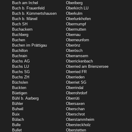
Buch am Irchel
Oberiberg
Buch b. Frauenfeld
Oberkirch LU
Buch b. Kümmertshausen
Oberkulm
Buch b. Märwil
Oberlunkhofen
Buch SH
Obermumpf
Buchackern
Obermutten
Buchberg
Obernau
Buchen
Oberneunforn
Buchen im Prättigau
Oberönz
Buchillon
Oberösch
Buchrain
Oberramsern
Buchs AG
Oberrickenbach
Buchs LU
Oberried am Brienzersee
Buchs SG
Oberried FR
Buchs ZH
Oberrieden
Büchslen
Oberriet SG
Buckten
Oberrindal
Büetigen
Oberrohrdorf
Bühl b. Aarberg
Oberrüti
Bühler
Obersaxen
Buhwil
Oberschan
Buix
Oberschrot
Bülach
Oberstammheim
Bulle
Obersteckholz
Bullet
Oberstetten