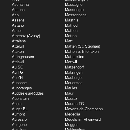
Ascharina
Massagno
Ascona
Massongex
Asp
Massonnens
Assens
Mastrils
Astano
Mathod
Asuel
Mathon
Athenaz (Avusy)
Matran
Attalens
Matt
Attelwil
Matten (St. Stephan)
Attikon
Matten b. Interlaken
Attinghausen
Mattstetten
Attiswil
Mattwil
Au SG
Matzendorf
Au TG
Matzingen
Au ZH
Mauborget
Aubonne
Mauensee
Auboranges
Maules
Auddes-sur-Riddes
Maur
Auenstein
Mauraz
Augio
Mauren TG
Augst BL
Mayens-de-Chamoson
Aumont
Medeglia
Auressio
Medels im Rheinwald
Aurigeno
Meggen
Auslikon
Mehlsecken