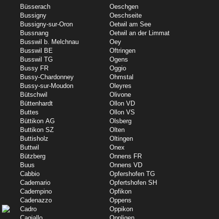
Büsserach
Oeschgen
Bussigny
Oeschseite
Bussigny-sur-Oron
Oetwil am See
Bussnang
Oetwil an der Limmat
Busswil b. Melchnau
Oey
Busswil BE
Oftringen
Busswil TG
Ogens
Bussy FR
Oggio
Bussy-Chardonney
Ohmstal
Bussy-sur-Moudon
Oleyres
Bütschwil
Olivone
Büttenhardt
Ollon VD
Buttes
Ollon VS
Büttikon AG
Olsberg
Buttikon SZ
Olten
Buttisholz
Oltingen
Buttwil
Onex
Bützberg
Onnens FR
Buus
Onnens VD
Cabbio
Opfershofen TG
Cademario
Opfertshofen SH
Cadempino
Opfikon
Cadenazzo
Oppens
Cadro
Oppikon
Cagiallo
Oppligen