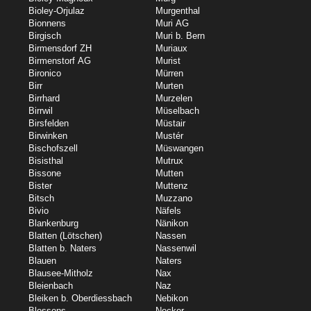
Bioley-Orjulaz
Murgenthal
Bionnens
Muri AG
Birgisch
Muri b. Bern
Birmensdorf ZH
Muriaux
Birmenstorf AG
Murist
Bironico
Mürren
Birr
Murten
Birrhard
Murzelen
Birrwil
Müselbach
Birsfelden
Müstair
Birwinken
Mustér
Bischofszell
Müswangen
Bisisthal
Mutrux
Bissone
Mutten
Bister
Muttenz
Bitsch
Muzzano
Bivio
Näfels
Blankenburg
Nänikon
Blatten (Lötschen)
Nassen
Blatten b. Naters
Nassenwil
Blauen
Naters
Blausee-Mitholz
Nax
Bleienbach
Naz
Bleiken b. Oberdiessbach
Nebikon
Blessens
Necker