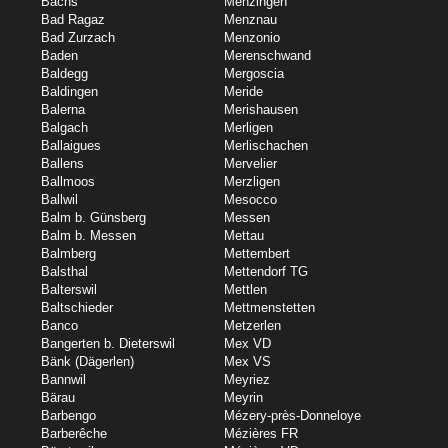
Bachs
Menzingen
Bad Ragaz
Menznau
Bad Zurzach
Menzonio
Baden
Merenschwand
Baldegg
Mergoscia
Baldingen
Meride
Balerna
Merishausen
Balgach
Merligen
Ballaigues
Merlischachen
Ballens
Mervelier
Ballmoos
Merzligen
Ballwil
Mesocco
Balm b. Günsberg
Messen
Balm b. Messen
Mettau
Balmberg
Mettembert
Balsthal
Mettendorf TG
Balterswil
Mettlen
Baltschieder
Mettmenstetten
Banco
Metzerlen
Bangerten b. Dieterswil
Mex VD
Bänk (Dägerlen)
Mex VS
Bannwil
Meyriez
Bärau
Meyrin
Barbengo
Mézery-près-Donneloye
Barberêche
Mézières FR