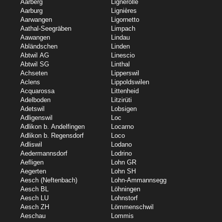
Aarberg
Lignerolle
Aarburg
Lignières
Aarwangen
Ligornetto
Aathal-Seegräben
Limpach
Aawangen
Lindau
Abländschen
Linden
Abtwil AG
Linescio
Abtwil SG
Linthal
Achseten
Lipperswil
Aclens
Lippoldswilen
Acquarossa
Littenheid
Adelboden
Litzirüti
Adetswil
Lobsigen
Adligenswil
Loc
Adlikon b. Andelfingen
Locarno
Adlikon b. Regensdorf
Loco
Adliswil
Lodano
Aedermannsdorf
Lodrino
Aefligen
Lohn GR
Aegerten
Lohn SH
Aesch (Neftenbach)
Lohn-Ammannsegg
Aesch BL
Löhningen
Aesch LU
Lohnstorf
Aesch ZH
Lömmenschwil
Aeschau
Lommis