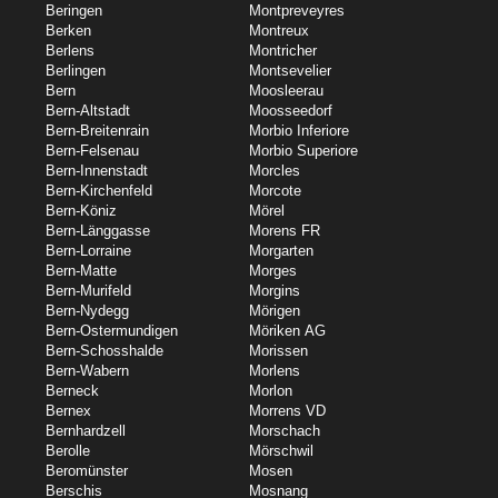
Beringen
Montpreveyres
Berken
Montreux
Berlens
Montricher
Berlingen
Montsevelier
Bern
Moosleerau
Bern-Altstadt
Moosseedorf
Bern-Breitenrain
Morbio Inferiore
Bern-Felsenau
Morbio Superiore
Bern-Innenstadt
Morcles
Bern-Kirchenfeld
Morcote
Bern-Köniz
Mörel
Bern-Länggasse
Morens FR
Bern-Lorraine
Morgarten
Bern-Matte
Morges
Bern-Murifeld
Morgins
Bern-Nydegg
Mörigen
Bern-Ostermundigen
Möriken AG
Bern-Schosshalde
Morissen
Bern-Wabern
Morlens
Berneck
Morlon
Bernex
Morrens VD
Bernhardzell
Morschach
Berolle
Mörschwil
Beromünster
Mosen
Berschis
Mosnang