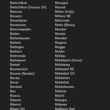
Bertschikon
Mosogno
Bertschikon (Gossau ZH)
Mossel
Berzona
Môtier (Vully)
Besazio
Môtiers NE
Besenbüren
Mötschwil
Besencens
Motto (Blenio)
Betschwanden
Moudon
Betten
Moutier
Bettenhausen
Movelier
Bettens
Mugena
Bettingen
Muggio
Bettlach
Muhen
Bettmeralp
Mühlau
Bettwiesen
Mühlebach (Goms)
Bettwil
Mühleberg
Beurnevésin
Mühledorf BE
Beuson (Nendaz)
Mühledorf SO
Bevaix
Mühlehorn
Bever
Mühlethal
Bévilard
Mühlethurnen
Bex
Mühlrüti
Biasca
Mülchi
Biberen
Mulegns
Biberist
Mülenen
Bibern SH
Müllheim Dorf