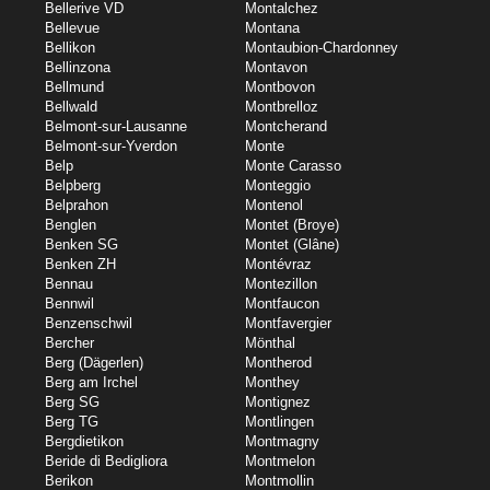
Bellerive VD
Montalchez
Bellevue
Montana
Bellikon
Montaubion-Chardonney
Bellinzona
Montavon
Bellmund
Montbovon
Bellwald
Montbrelloz
Belmont-sur-Lausanne
Montcherand
Belmont-sur-Yverdon
Monte
Belp
Monte Carasso
Belpberg
Monteggio
Belprahon
Montenol
Benglen
Montet (Broye)
Benken SG
Montet (Glâne)
Benken ZH
Montévraz
Bennau
Montezillon
Bennwil
Montfaucon
Benzenschwil
Montfavergier
Bercher
Mönthal
Berg (Dägerlen)
Montherod
Berg am Irchel
Monthey
Berg SG
Montignez
Berg TG
Montlingen
Bergdietikon
Montmagny
Beride di Bedigliora
Montmelon
Berikon
Montmollin