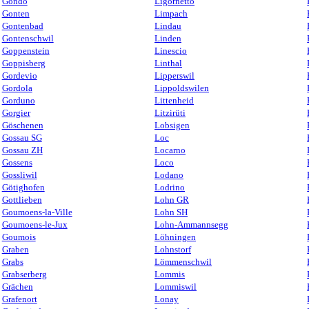
Gondo
Ligornetto
Gonten
Limpach
Gontenbad
Lindau
Gontenschwil
Linden
Goppenstein
Linescio
Goppisberg
Linthal
Gordevio
Lipperswil
Gordola
Lippoldswilen
Gorduno
Littenheid
Gorgier
Litzirüti
Göschenen
Lobsigen
Gossau SG
Loc
Gossau ZH
Locarno
Gossens
Loco
Gossliwil
Lodano
Götighofen
Lodrino
Gottlieben
Lohn GR
Goumoens-la-Ville
Lohn SH
Goumoens-le-Jux
Lohn-Ammannsegg
Goumois
Löhningen
Graben
Lohnstorf
Grabs
Lömmenschwil
Grabserberg
Lommis
Grächen
Lommiswil
Grafenort
Lonay