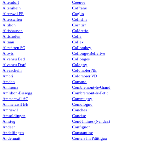
Altendorf
Coeuve
Altenrhein
Coffrane
Alterswil FR
Coglio
Alterswilen
Coinsins
Altikon
Cointrin
Altishausen
Coldrerio
Altishofen
Colla
Altnau
Collex
Altstätten SG
Collombey
Altwis
Collonge-Bellerive
Alvaneu Bad
Collonges
Alvaneu Dorf
Cologny
Alvaschein
Colombier NE
Ambrì
Colombier VD
Amden
Comano
Aminona
Combremont-le-Grand
Amlikon-Bissegg
Combremont-le-Petit
Ammerswil AG
Commugny
Ammerzwil BE
Comologno
Amriswil
Conches
Amsoldingen
Concise
Amsteg
Condémines (Nendaz)
Andeer
Confignon
Andelfingen
Constantine
Andermatt
Conters im Prättigau