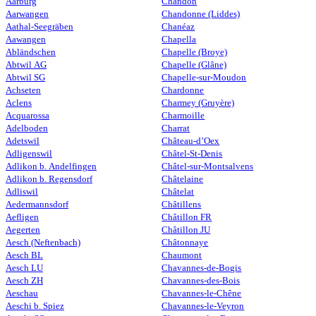
Aarburg
Chandon
Aarwangen
Chandonne (Liddes)
Aathal-Seegräben
Chanéaz
Aawangen
Chapella
Abländschen
Chapelle (Broye)
Abtwil AG
Chapelle (Glâne)
Abtwil SG
Chapelle-sur-Moudon
Achseten
Chardonne
Aclens
Charmey (Gruyère)
Acquarossa
Charmoille
Adelboden
Charrat
Adetswil
Château-d’Oex
Adligenswil
Châtel-St-Denis
Adlikon b. Andelfingen
Châtel-sur-Montsalvens
Adlikon b. Regensdorf
Châtelaine
Adliswil
Châtelat
Aedermannsdorf
Châtillens
Aefligen
Châtillon FR
Aegerten
Châtillon JU
Aesch (Neftenbach)
Châtonnaye
Aesch BL
Chaumont
Aesch LU
Chavannes-de-Bogis
Aesch ZH
Chavannes-des-Bois
Aeschau
Chavannes-le-Chêne
Aeschi b. Spiez
Chavannes-le-Veyron