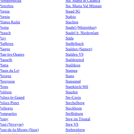
Pierrafortscha
Sta. Maria in Calanca
Pieterlen
Sta. Maria Val Müstair
Pignia
Staad SG
Pigniu
Stabio
Pilatus Kulm
Stachen
Piotta
Stadel (Winterthur)
Pitasch
Stadel b. Niederglatt
Pizy
Stäfa
Plaffeien
Staffelbach
Plagne
Stalden (Sarnen)
Plan-les-Ouates
Stalden VS
Plasselb
Staldenried
Platta
Stallikon
Plaun da Lej
Stampa
Pleigne
Stans
Pleujouse
Stansstad
Plons
Starrkirch-Wil
Pohlern
Staufen
Poliez-le-Grand
Ste-Croix
Poliez-Pittet
Stechelberg
Pollegio
Steckborn
Pompaples
Steffisburg
Pomy
Steg im Tösstal
Pont (Veveyse)
Steg VS
Pont-de-la-Morge (Sion)
Stehrenberg