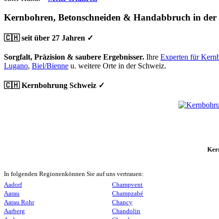
Kernbohren, Betonschneiden & Handabbruch in der
🇨🇭 seit über 27 Jahren ✓
Sorgfalt, Präzision & saubere Ergebnisser.
Ihre
Experten für Kern
Lugano
,
Biel/Bienne
u. weitere Orte in der Schweiz.
🇨🇭 Kernbohrung Schweiz ✓
Ker
In folgenden Regionenkönnen Sie auf uns vertrauen:
Aadorf
Champvent
Aarau
Champzabé
Aarau Rohr
Chancy
Aarberg
Chandolin