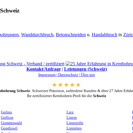
 Schweiz
bohrungen
,
Wanddurchbruch
,
Betonschneiden
u.
Handabbruch
in
Züri
Kontakt/Anfrage
|
Leistungen (Schweiz)
Impressum |
Datenschutz |
Über uns
nbohrung Schweiz
: Schweizer Präzision, zufriedene Kunden & über 27 Jahre Erfah
Ihr zertifizierter Kernbohren-Profi für die
Schweiz
Golino
Liez
Gollion
Ligerz
Gommiswald
Lignerolle
Gondiswil
Lignières