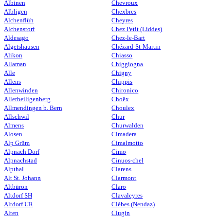
Albinen
Chevroux
Albligen
Chexbres
Alchenflüh
Cheyres
Alchenstorf
Chez Petit (Liddes)
Aldesago
Chez-le-Bart
Algetshausen
Chézard-St-Martin
Alikon
Chiasso
Allaman
Chiggiogna
Alle
Chigny
Allens
Chippis
Allenwinden
Chironico
Allerheiligenberg
Choëx
Allmendingen b. Bern
Choulex
Allschwil
Chur
Almens
Churwalden
Alosen
Cimadera
Alp Grüm
Cimalmotto
Alpnach Dorf
Cimo
Alpnachstad
Cinuos-chel
Alpthal
Clarens
Alt St. Johann
Clarmont
Altbüron
Claro
Altdorf SH
Clavaleyres
Altdorf UR
Clèbes (Nendaz)
Alten
Clugin