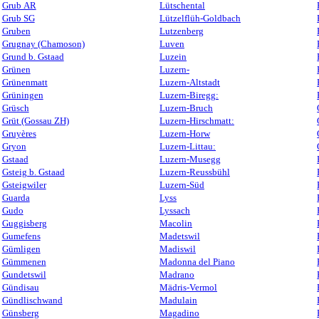
Grub AR
Lütschental
Grub SG
Lützelflüh-Goldbach
Gruben
Lutzenberg
Grugnay (Chamoson)
Luven
Grund b. Gstaad
Luzein
Grünen
Luzern-
Grünenmatt
Luzern-Altstadt
Grüningen
Luzern-Biregg:
Grüsch
Luzern-Bruch
Grüt (Gossau ZH)
Luzern-Hirschmatt:
Gruyères
Luzern-Horw
Gryon
Luzern-Littau:
Gstaad
Luzern-Musegg
Gsteig b. Gstaad
Luzern-Reussbühl
Gsteigwiler
Luzern-Süd
Guarda
Lyss
Gudo
Lyssach
Guggisberg
Macolin
Gumefens
Madetswil
Gümligen
Madiswil
Gümmenen
Madonna del Piano
Gundetswil
Madrano
Gündisau
Mädris-Vermol
Gündlischwand
Madulain
Günsberg
Magadino