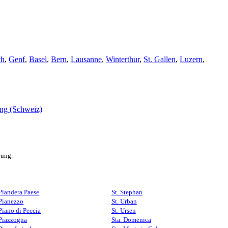
ch
,
Genf
,
Basel
,
Bern
,
Lausanne
,
Winterthur
,
St. Gallen
,
Luzern
,
rung.
Piandera Paese
St. Stephan
Pianezzo
St. Urban
Piano di Peccia
St. Ursen
Piazzogna
Sta. Domenica