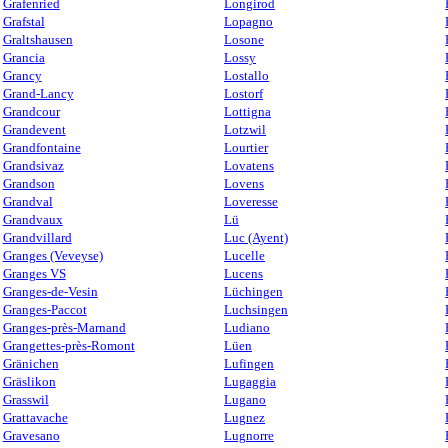
Grafenried
Longirod
Grafstal
Lopagno
Graltshausen
Losone
Grancia
Lossy
Grancy
Lostallo
Grand-Lancy
Lostorf
Grandcour
Lottigna
Grandevent
Lotzwil
Grandfontaine
Lourtier
Grandsivaz
Lovatens
Grandson
Lovens
Grandval
Loveresse
Grandvaux
Lü
Grandvillard
Luc (Ayent)
Granges (Veveyse)
Lucelle
Granges VS
Lucens
Granges-de-Vesin
Lüchingen
Granges-Paccot
Luchsingen
Granges-près-Marnand
Ludiano
Grangettes-près-Romont
Lüen
Gränichen
Lufingen
Gräslikon
Lugaggia
Grasswil
Lugano
Grattavache
Lugnez
Gravesano
Lugnorre