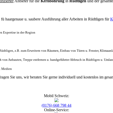
tifizierter
Anbieter für die
Kernbohrung
in
Rüdtligen
und der gesamt
l
fü haargenaue u. saubere Ausführung aller Arbeiten
in Rüdtligen für
K
n Expertise in der Region
üdtligen, z.B. zum Erweitern von Räumen, Einbau von Türen u. Fenster, Klimaanl
 von Anbauten, Treppe entfernen u. handgeführter Abbruch in Rüdtligen u. Umla
h. Medien
fragen Sie uns, wir beraten Sie gerne individuell und kostenlos im ge
Mobil Schweiz:
(0176) 668 798 44
Online-Service: