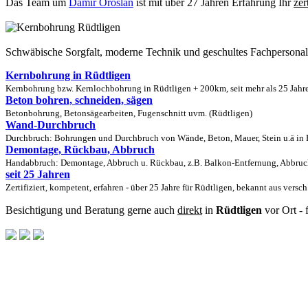
Das Team um
Damir Oroslan
ist mit über 27 Jahren Erfahrung Ihr
zer
Schwäbische Sorgfalt, moderne Technik und geschultes Fachpersona
Kernbohrung in Rüdtligen
Kernbohrung bzw. Kernlochbohrung in Rüdtligen + 200km, seit mehr als 25 Jahre
Beton bohren, schneiden, sägen
Betonbohrung, Betonsägearbeiten, Fugenschnitt uvm. (Rüdtligen)
Wand-Durchbruch
Durchbruch: Bohrungen und Durchbruch von Wände, Beton, Mauer, Stein u.ä in R
Demontage, Rückbau, Abbruch
Handabbruch: Demontage, Abbruch u. Rückbau, z.B. Balkon-Entfernung, Abbruch
seit 25 Jahren
Zertifiziert, kompetent, erfahren - über 25 Jahre für Rüdtligen, bekannt aus versc
Besichtigung und Beratung gerne auch
direkt
in
Rüdtligen
vor Ort - 