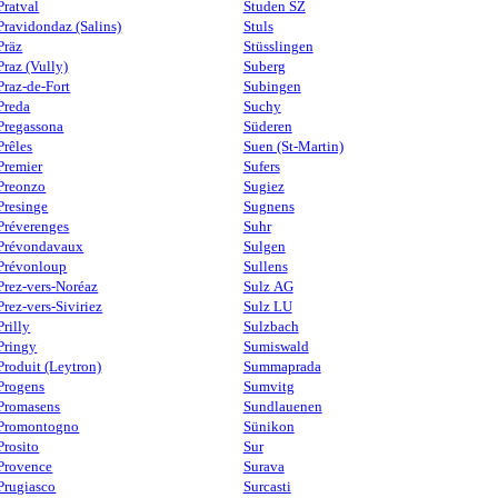
Pratval
Studen SZ
Pravidondaz (Salins)
Stuls
Präz
Stüsslingen
Praz (Vully)
Suberg
Praz-de-Fort
Subingen
Preda
Suchy
Pregassona
Süderen
Prêles
Suen (St-Martin)
Premier
Sufers
Preonzo
Sugiez
Presinge
Sugnens
Préverenges
Suhr
Prévondavaux
Sulgen
Prévonloup
Sullens
Prez-vers-Noréaz
Sulz AG
Prez-vers-Siviriez
Sulz LU
Prilly
Sulzbach
Pringy
Sumiswald
Produit (Leytron)
Summaprada
Progens
Sumvitg
Promasens
Sundlauenen
Promontogno
Sünikon
Prosito
Sur
Provence
Surava
Prugiasco
Surcasti