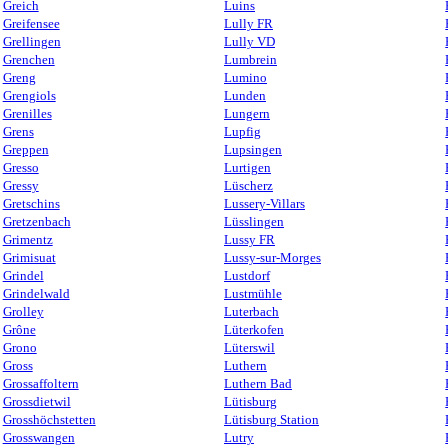
Greich
Luins
Greifensee
Lully FR
Grellingen
Lully VD
Grenchen
Lumbrein
Greng
Lumino
Grengiols
Lunden
Grenilles
Lungern
Grens
Lupfig
Greppen
Lupsingen
Gresso
Lurtigen
Gressy
Lüscherz
Gretschins
Lussery-Villars
Gretzenbach
Lüsslingen
Grimentz
Lussy FR
Grimisuat
Lussy-sur-Morges
Grindel
Lustdorf
Grindelwald
Lustmühle
Grolley
Luterbach
Grône
Lüterkofen
Grono
Lüterswil
Gross
Luthern
Grossaffoltern
Luthern Bad
Grossdietwil
Lütisburg
Grosshöchstetten
Lütisburg Station
Grosswangen
Lutry