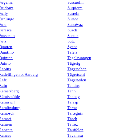
Pugerna
Surcuolm
Puidoux
Surpierre
Pully
Surrein
Puplinge
Sursee
Pura
Suscévaz
Purasca
Susch
Pusserein
Susten
Putz
Sutz
Quarten
Syens
Quartino
Tafers
Quinten
Tagelswangen
Quinto
Tägerig
Rabius
Tägerschen
Radelfingen b. Aarberg
Tägertschi
Rafz
Tägerwilen
Rain
Tamins
Ramersberg
Tann
Rämismühle
Tannay
Ramiswil
Tarasp
Ramlinsburg
Tartar
Ramosch
Tartegnin
Ramsei
Täsch
Ramsen
Tatroz
Rancate
Täuffelen
Rances
Tavanasa