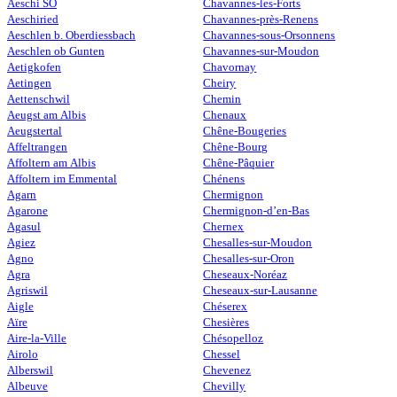
Aeschi SO
Chavannes-les-Forts
Aeschiried
Chavannes-près-Renens
Aeschlen b. Oberdiessbach
Chavannes-sous-Orsonnens
Aeschlen ob Gunten
Chavannes-sur-Moudon
Aetigkofen
Chavornay
Aetingen
Cheiry
Aettenschwil
Chemin
Aeugst am Albis
Chenaux
Aeugstertal
Chêne-Bougeries
Affeltrangen
Chêne-Bourg
Affoltern am Albis
Chêne-Pâquier
Affoltern im Emmental
Chénens
Agarn
Chermignon
Agarone
Chermignon-d’en-Bas
Agasul
Chernex
Agiez
Chesalles-sur-Moudon
Agno
Chesalles-sur-Oron
Agra
Cheseaux-Noréaz
Agriswil
Cheseaux-sur-Lausanne
Aigle
Chéserex
Aïre
Chesières
Aire-la-Ville
Chésopelloz
Airolo
Chessel
Alberswil
Chevenez
Albeuve
Chevilly