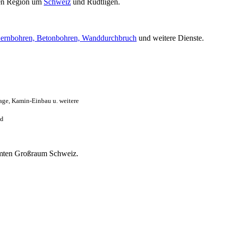
en Region um
Schweiz
und Rüdtligen.
ernbohren, Betonbohren, Wanddurchbruch
und weitere Dienste.
age, Kamin-Einbau u. weitere
nd
samten Großraum Schweiz.