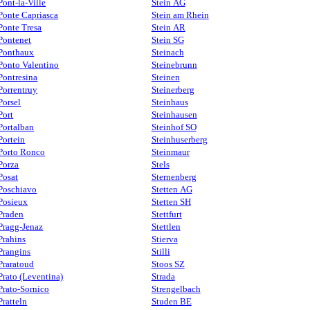
Pont-la-Ville
Stein AG
Ponte Capriasca
Stein am Rhein
Ponte Tresa
Stein AR
Pontenet
Stein SG
Ponthaux
Steinach
Ponto Valentino
Steinebrunn
Pontresina
Steinen
Porrentruy
Steinerberg
Porsel
Steinhaus
Port
Steinhausen
Portalban
Steinhof SO
Portein
Steinhuserberg
Porto Ronco
Steinmaur
Porza
Stels
Posat
Sternenberg
Poschiavo
Stetten AG
Posieux
Stetten SH
Praden
Stettfurt
Pragg-Jenaz
Stettlen
Prahins
Stierva
Prangins
Stilli
Praratoud
Stoos SZ
Prato (Leventina)
Strada
Prato-Sornico
Strengelbach
Pratteln
Studen BE