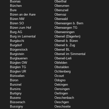
Buonas
Oberthal
Bürchen
Oberurnen
Bure
Oberuzwil
Büren an der Aare
Obervaz
Büren NW
Oberwald
Büren SO
Oberwangen b. Bern
Büren zum Hof
Oberwangen TG
Burg AG
Oberweningen
Burg im Leimental
Oberwil (Dägerlen)
Burgäschi
Oberwil b. Büren
Burgdorf
Oberwil b. Zug
Bürgenstock
Oberwil BL
Burgistein
Oberwil im Simmental
Burglauenen
Oberwil-Lieli
Bürglen OW
Obfelden
Bürglen TG
Obstalden
Bürglen UR
Ochlenberg
Büriswilen
Ocourt
Büron
Odogno
Bursinel
Oekingen
Bursins
Oensingen
Burtigny
Oerlingen
Buseno
Oeschenbach
Büsserach
Oeschgen
Bussigny
Oeschseite