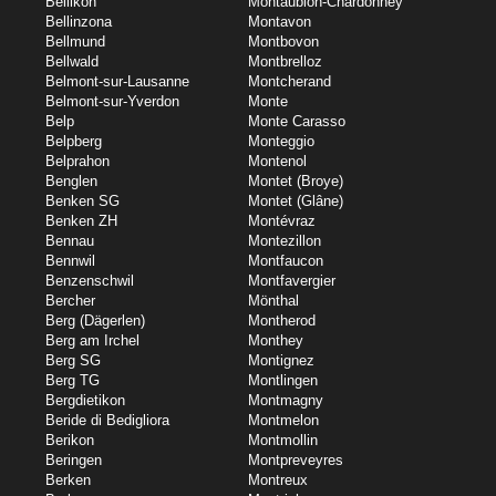
Bellikon
Montaubion-Chardonney
Bellinzona
Montavon
Bellmund
Montbovon
Bellwald
Montbrelloz
Belmont-sur-Lausanne
Montcherand
Belmont-sur-Yverdon
Monte
Belp
Monte Carasso
Belpberg
Monteggio
Belprahon
Montenol
Benglen
Montet (Broye)
Benken SG
Montet (Glâne)
Benken ZH
Montévraz
Bennau
Montezillon
Bennwil
Montfaucon
Benzenschwil
Montfavergier
Bercher
Mönthal
Berg (Dägerlen)
Montherod
Berg am Irchel
Monthey
Berg SG
Montignez
Berg TG
Montlingen
Bergdietikon
Montmagny
Beride di Bedigliora
Montmelon
Berikon
Montmollin
Beringen
Montpreveyres
Berken
Montreux