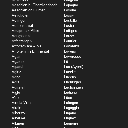
Aeschlen b. Oberdiessbach
Lopagno
Aeschlen ob Gunten
Losone
Aetigkofen
Lossy
Aetingen
Lostallo
Aettenschwil
Lostorf
Aeugst am Albis
Lottigna
Aeugstertal
Lotzwil
Affeltrangen
Lourtier
Affoltern am Albis
Lovatens
Affoltern im Emmental
Lovens
Agarn
Loveresse
Agarone
Lü
Agasul
Luc (Ayent)
Agiez
Lucelle
Agno
Lucens
Agra
Lüchingen
Agriswil
Luchsingen
Aigle
Ludiano
Aïre
Lüen
Aire-la-Ville
Lufingen
Airolo
Lugaggia
Alberswil
Lugano
Albeuve
Lugnez
Albinen
Lugnorre