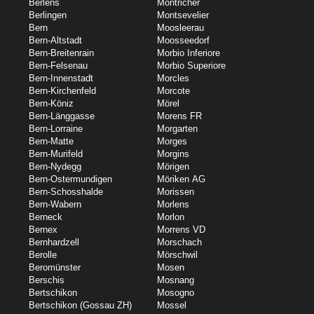
Berlens
Montricher
Berlingen
Montsevelier
Bern
Moosleerau
Bern-Altstadt
Moosseedorf
Bern-Breitenrain
Morbio Inferiore
Bern-Felsenau
Morbio Superiore
Bern-Innenstadt
Morcles
Bern-Kirchenfeld
Morcote
Bern-Köniz
Mörel
Bern-Länggasse
Morens FR
Bern-Lorraine
Morgarten
Bern-Matte
Morges
Bern-Murifeld
Morgins
Bern-Nydegg
Mörigen
Bern-Ostermundigen
Möriken AG
Bern-Schosshalde
Morissen
Bern-Wabern
Morlens
Berneck
Morlon
Bernex
Morrens VD
Bernhardzell
Morschach
Berolle
Mörschwil
Beromünster
Mosen
Berschis
Mosnang
Bertschikon
Mosogno
Bertschikon (Gossau ZH)
Mossel