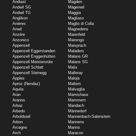
Andiast
Magden
Andwil SG
Mägenwil
Andwil TG
Maggia
Anglikon
Magliaso
Anières
Maglio di Colla
Anwil
Magnedens
Anzère
Maienfeld
Anzonico
Mairengo
Appenzell
Maisprach
Appenzell Eggerstanden
Maladers
Appenzell Enggenhütten
Malans GR
Appenzell Meistersrüte
Malans SG
Appenzell Schlatt
Malix
Appenzell Steinegg
Malleray
Apples
Maloja
Aproz (Nendaz)
Malters
Aquila
Malvaglia
Aran
Mamishaus
Aranno
Mammern
Arbaz
Mandach
Arbedo
Männedorf
Arboldswil
Mannenbach-Salenstein
Arbon
Mannens
Arcegno
Manno
Arch
Maracon