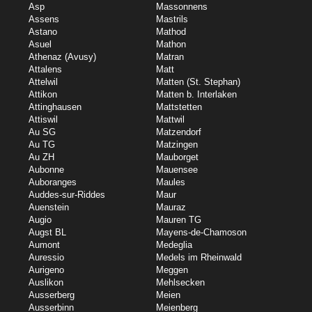
Asp
Massonnens
Assens
Mastrils
Astano
Mathod
Asuel
Mathon
Athenaz (Avusy)
Matran
Attalens
Matt
Attelwil
Matten (St. Stephan)
Attikon
Matten b. Interlaken
Attinghausen
Mattstetten
Attiswil
Mattwil
Au SG
Matzendorf
Au TG
Matzingen
Au ZH
Mauborget
Aubonne
Mauensee
Auboranges
Maules
Auddes-sur-Riddes
Maur
Auenstein
Mauraz
Augio
Mauren TG
Augst BL
Mayens-de-Chamoson
Aumont
Medeglia
Auressio
Medels im Rheinwald
Aurigeno
Meggen
Auslikon
Mehlsecken
Ausserberg
Meien
Ausserbinn
Meienberg