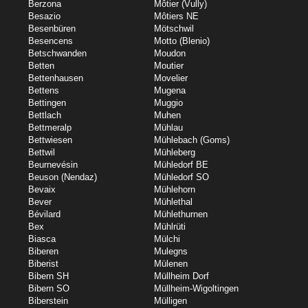
Berzona
Môtier (Vully)
Besazio
Môtiers NE
Besenbüren
Mötschwil
Besencens
Motto (Blenio)
Betschwanden
Moudon
Betten
Moutier
Bettenhausen
Movelier
Bettens
Mugena
Bettingen
Muggio
Bettlach
Muhen
Bettmeralp
Mühlau
Bettwiesen
Mühlebach (Goms)
Bettwil
Mühleberg
Beurnevésin
Mühledorf BE
Beuson (Nendaz)
Mühledorf SO
Bevaix
Mühlehorn
Bever
Mühlethal
Bévilard
Mühlethurnen
Bex
Mühlrüti
Biasca
Mülchi
Biberen
Mulegns
Biberist
Mülenen
Bibern SH
Müllheim Dorf
Bibern SO
Müllheim-Wigoltingen
Biberstein
Mülligen