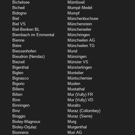
Bichelsee
Mümliswil
Bichwil
Mumpé Medel
Bidogno
Mumpf
Biel
Münchenbuchsee
Biel VS
Münchenstein
Biel-Benken BL
Münchenwiler
Biembach im Emmental
Münchringen
Bienne
Münchwilen AG
Bière
Münchwilen TG
Biessenhofen
Mund
Bieudron (Nendaz)
Münsingen
Biezwil
Münster VS
Bigenthal
Münsterlingen
Biglen
Muntelier
Bignasco
Müntschemier
Bigorio
Muolen
Billens
Muotathal
Bilten
Mur (Vully) FR
Binn
Mur (Vully) VD
Binningen
Muralto
Binz
Muraz (Collombey)
Bioggio
Muraz (Sierre)
Bioley-Magnoux
Murg
Bioley-Orjulaz
Murgenthal
Bionnens
Muri AG