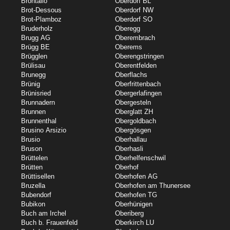
Brontallo
Oberdorf BL
Brot-Dessous
Oberdorf NW
Brot-Plamboz
Oberdorf SO
Bruderholz
Oberegg
Brugg AG
Oberembrach
Brügg BE
Oberems
Brügglen
Oberengstringen
Brülisau
Oberentfelden
Brunegg
Oberflachs
Brünig
Oberfrittenbach
Brünisried
Obergerlafingen
Brunnadern
Obergesteln
Brunnen
Oberglatt ZH
Brunnenthal
Obergoldbach
Brusino Arsizio
Obergösgen
Brusio
Oberhallau
Bruson
Oberhasli
Brüttelen
Oberhelfenschwil
Brütten
Oberhof
Brüttisellen
Oberhofen AG
Bruzella
Oberhofen am Thunersee
Bubendorf
Oberhofen TG
Bubikon
Oberhünigen
Buch am Irchel
Oberiberg
Buch b. Frauenfeld
Oberkirch LU