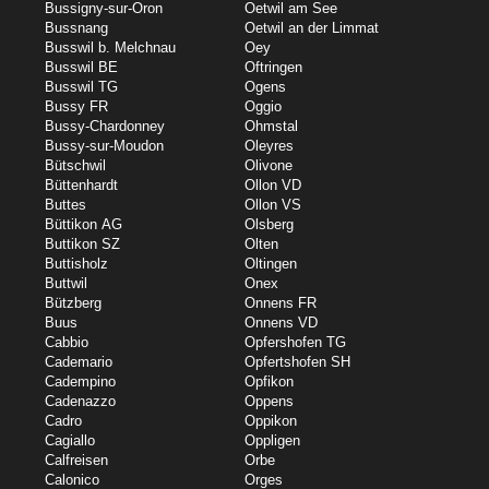
Bussigny-sur-Oron
Oetwil am See
Bussnang
Oetwil an der Limmat
Busswil b. Melchnau
Oey
Busswil BE
Oftringen
Busswil TG
Ogens
Bussy FR
Oggio
Bussy-Chardonney
Ohmstal
Bussy-sur-Moudon
Oleyres
Bütschwil
Olivone
Büttenhardt
Ollon VD
Buttes
Ollon VS
Büttikon AG
Olsberg
Buttikon SZ
Olten
Buttisholz
Oltingen
Buttwil
Onex
Bützberg
Onnens FR
Buus
Onnens VD
Cabbio
Opfershofen TG
Cademario
Opfertshofen SH
Cadempino
Opfikon
Cadenazzo
Oppens
Cadro
Oppikon
Cagiallo
Oppligen
Calfreisen
Orbe
Calonico
Orges