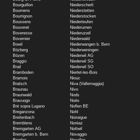
Bourguillon
Niederscherli
Bournens
Niederstetten
Bourrignon
Niederstocken
Boussens
Niederteufen
Bouveret
Niederurnen
Boveresse
Niederuzwil
Bovernier
Niederwald
Bowil
Niederwangen b. Bern
Bözberg
Niederweningen
Bözen
Niederwil AG
Braggio
Niederwil SG
Brail
Niederwil SO
Bramboden
Nierlet-les-Bois
Bramois
Niouc
Bratsch
Niva (Vallemaggia)
Braunau
Nivo
Braunwald
Nods
Bravuogn
Noës
Brè sopra Lugano
Noflen BE
Breganzona
Nohl
Breitenbach
Noiraigue
Bremblens
Noréaz
Bremgarten AG
Nottwil
Bremgarten b. Bern
Novaggio
Brenles
Novalles