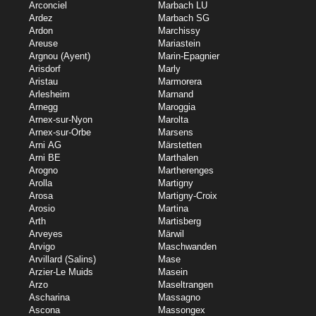
Arconciel
Marbach LU
Ardez
Marbach SG
Ardon
Marchissy
Areuse
Mariastein
Argnou (Ayent)
Marin-Epagnier
Arisdorf
Marly
Aristau
Marmorera
Arlesheim
Marnand
Arnegg
Maroggia
Arnex-sur-Nyon
Marolta
Arnex-sur-Orbe
Marsens
Arni AG
Märstetten
Arni BE
Marthalen
Arogno
Martherenges
Arolla
Martigny
Arosa
Martigny-Croix
Arosio
Martina
Arth
Martisberg
Arveyes
Märwil
Arvigo
Maschwanden
Arvillard (Salins)
Mase
Arzier-Le Muids
Masein
Arzo
Maseltrangen
Ascharina
Massagno
Ascona
Massongex