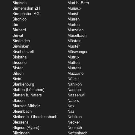
Birgisch
Muri b. Bern
Birmensdorf ZH
Muriaux
Birmenstorf AG
Murist
Bironico
Mürren
Birr
Murten
Birrhard
Murzelen
Birrwil
Müselbach
Birsfelden
Müstair
Birwinken
Mustér
Bischofszell
Müswangen
Bisisthal
Mutrux
Bissone
Mutten
Bister
Muttenz
Bitsch
Muzzano
Bivio
Näfels
Blankenburg
Nänikon
Blatten (Lötschen)
Nassen
Blatten b. Naters
Nassenwil
Blauen
Naters
Blausee-Mitholz
Nax
Bleienbach
Naz
Bleiken b. Oberdiessbach
Nebikon
Blessens
Necker
Blignou (Ayent)
Neerach
Blitzingen
Neftenbach