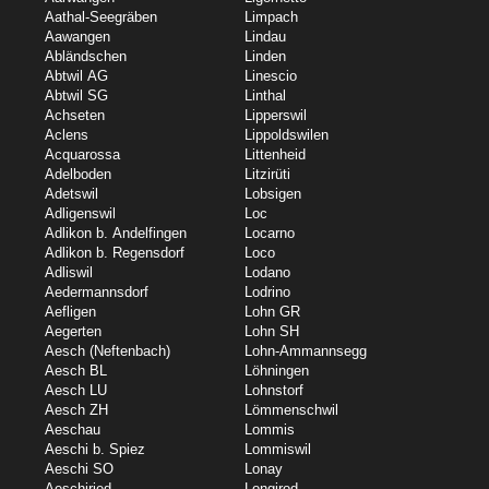
Aathal-Seegräben
Limpach
Aawangen
Lindau
Abländschen
Linden
Abtwil AG
Linescio
Abtwil SG
Linthal
Achseten
Lipperswil
Aclens
Lippoldswilen
Acquarossa
Littenheid
Adelboden
Litzirüti
Adetswil
Lobsigen
Adligenswil
Loc
Adlikon b. Andelfingen
Locarno
Adlikon b. Regensdorf
Loco
Adliswil
Lodano
Aedermannsdorf
Lodrino
Aefligen
Lohn GR
Aegerten
Lohn SH
Aesch (Neftenbach)
Lohn-Ammannsegg
Aesch BL
Löhningen
Aesch LU
Lohnstorf
Aesch ZH
Lömmenschwil
Aeschau
Lommis
Aeschi b. Spiez
Lommiswil
Aeschi SO
Lonay
Aeschiried
Longirod