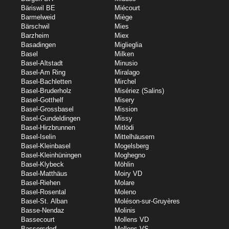
Bäriswil BE
Miécourt
Barmelweid
Miège
Bärschwil
Mies
Barzheim
Miex
Basadingen
Miglieglia
Basel
Milken
Basel-Altstadt
Minusio
Basel-Am Ring
Miralago
Basel-Bachletten
Mirchel
Basel-Bruderholz
Misériez (Salins)
Basel-Gotthelf
Misery
Basel-Grossbasel
Mission
Basel-Gundeldingen
Missy
Basel-Hirzbrunnen
Mitlödi
Basel-Iselin
Mittelhäusern
Basel-Kleinbasel
Mogelsberg
Basel-Kleinhüningen
Moghegno
Basel-Klybeck
Möhlin
Basel-Matthäus
Moiry VD
Basel-Riehen
Molare
Basel-Rosental
Moleno
Basel-St. Alban
Moléson-sur-Gruyères
Basse-Nendaz
Molinis
Bassecourt
Mollens VD
Bassersdorf
Mollens VS