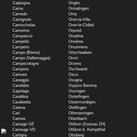
Calpiogna
Origlio
Cama
Ormalingen
Camedo
Orny
Camignolo
Oron-la-Ville
Camischolas
Oron-le-Châtel
Camorino
Orpund
Campascio
Orselina
Campello
Orsières
Camperio
Orsonnens
Campo (Blenio)
Ortschwaben
Campo (Vallemaggia)
Orvin
Campocologno
Orzens
Campora
Oschwand
Camuns
Osco
Caneggio
Osogna
Canobbio
Ospizio Bernina
Capolago
Ossingen
Carabbia
Osterfingen
Carabietta
Ostermundigen
Carena
Otelfingen
Carì
Othmarsingen
Carona
Ottenbach
Carouge GE
Ottikon (Gossau ZH)
Carrouge VD
Ottikon b. Kemptthal
Cartigny
Ottoberg