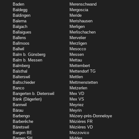
Baden
Merenschwand
Baldegg
Mergoscia
Baldingen
Meride
Balerna
Merishausen
Balgach
Merligen
Ballaigues
Merlischachen
Ballens
Mervelier
Ballmoos
Merzligen
Ballwil
Mesocco
Balm b. Günsberg
Messen
Balm b. Messen
Mettau
Balmberg
Mettembert
Balsthal
Mettendorf TG
Balterswil
Mettlen
Baltschieder
Mettmenstetten
Banco
Metzerlen
Bangerten b. Dieterswil
Mex VD
Bänk (Dägerlen)
Mex VS
Bannwil
Meyriez
Bärau
Meyrin
Barbengo
Mézery-près-Donneloye
Barberêche
Mézières FR
Bäretswil
Mézières VD
Bargen BE
Mezzovico
Bargen SH
Middes