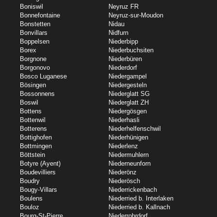
Boniswil
Neyruz FR
Bonnefontaine
Neyruz-sur-Moudon
Bonstetten
Nidau
Bonvillars
Nidfurn
Boppelsen
Niederbipp
Borex
Niederbuchsiten
Borgnone
Niederbüren
Borgonovo
Niederdorf
Bosco Luganese
Niedergampel
Bösingen
Niedergesteln
Bossonnens
Niederglatt SG
Boswil
Niederglatt ZH
Bottens
Niedergösgen
Bottenwil
Niederhasli
Botterens
Niederhelfenschwil
Bottighofen
Niederhünigen
Bottmingen
Niederlenz
Böttstein
Niedermuhlern
Botyre (Ayent)
Niederneunforn
Boudevilliers
Niederönz
Boudry
Niederösch
Bougy-Villars
Niederrickenbach
Boulens
Niederried b. Interlaken
Bouloz
Niederried b. Kallnach
Bourg-St-Pierre
Niederrohrdorf