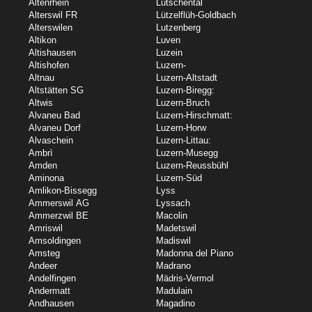
Altenrhein
Lütschental
Alterswil FR
Lützelflüh-Goldbach
Alterswilen
Lutzenberg
Altikon
Luven
Altishausen
Luzein
Altishofen
Luzern-
Altnau
Luzern-Altstadt
Altstätten SG
Luzern-Biregg:
Altwis
Luzern-Bruch
Alvaneu Bad
Luzern-Hirschmatt:
Alvaneu Dorf
Luzern-Horw
Alvaschein
Luzern-Littau:
Ambrì
Luzern-Musegg
Amden
Luzern-Reussbühl
Aminona
Luzern-Süd
Amlikon-Bissegg
Lyss
Ammerswil AG
Lyssach
Ammerzwil BE
Macolin
Amriswil
Madetswil
Amsoldingen
Madiswil
Amsteg
Madonna del Piano
Andeer
Madrano
Andelfingen
Mädris-Vermol
Andermatt
Madulain
Andhausen
Magadino