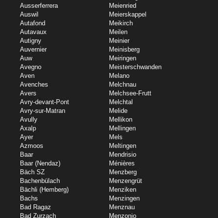
Ausserferrera
Meienried
Auswil
Meierskappel
Autafond
Meikirch
Autavaux
Meilen
Autigny
Meinier
Auvernier
Meinisberg
Auw
Meiringen
Avegno
Meisterschwanden
Aven
Melano
Avenches
Melchnau
Avers
Melchsee-Frutt
Avry-devant-Pont
Melchtal
Avry-sur-Matran
Melide
Avully
Mellikon
Axalp
Mellingen
Ayer
Mels
Azmoos
Meltingen
Baar
Mendrisio
Baar (Nendaz)
Ménières
Bäch SZ
Menzberg
Bachenbülach
Menzengrüt
Bächli (Hemberg)
Menziken
Bachs
Menzingen
Bad Ragaz
Menznau
Bad Zurzach
Menzonio