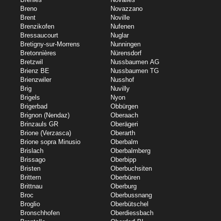
Breno
Novazzano
Brent
Noville
Brenzikofen
Nufenen
Bressaucourt
Nuglar
Bretigny-sur-Morrens
Nunningen
Bretonnières
Nürensdorf
Bretzwil
Nussbaumen AG
Brienz BE
Nussbaumen TG
Brienzwiler
Nusshof
Brig
Nuvilly
Brigels
Nyon
Brigerbad
Obbürgen
Brignon (Nendaz)
Oberaach
Brinzauls GR
Oberägeri
Brione (Verzasca)
Oberarth
Brione sopra Minusio
Oberbalm
Brislach
Oberbalmberg
Brissago
Oberbipp
Bristen
Oberbuchsiten
Brittern
Oberbüren
Brittnau
Oberburg
Broc
Oberbussnang
Broglio
Oberbütschel
Bronschhofen
Oberdiessbach