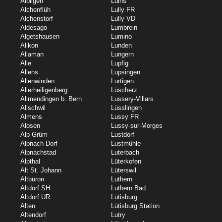
Albligen
Luins
Alchenflüh
Lully FR
Alchenstorf
Lully VD
Aldesago
Lumbrein
Algetshausen
Lumino
Alikon
Lunden
Allaman
Lungern
Alle
Lupfig
Allens
Lupsingen
Allenwinden
Lurtigen
Allerheiligenberg
Lüscherz
Allmendingen b. Bern
Lussery-Villars
Allschwil
Lüsslingen
Almens
Lussy FR
Alosen
Lussy-sur-Morges
Alp Grüm
Lustdorf
Alpnach Dorf
Lustmühle
Alpnachstad
Luterbach
Alpthal
Lüterkofen
Alt St. Johann
Lüterswil
Altbüron
Luthern
Altdorf SH
Luthern Bad
Altdorf UR
Lütisburg
Alten
Lütisburg Station
Altendorf
Lutry