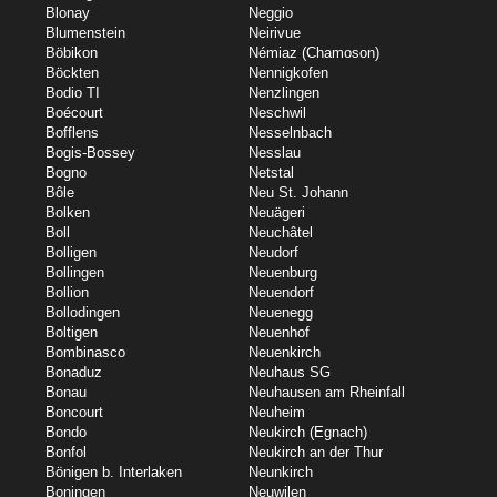
Blonay
Neggio
Blumenstein
Neirivue
Böbikon
Némiaz (Chamoson)
Böckten
Nennigkofen
Bodio TI
Nenzlingen
Boécourt
Neschwil
Bofflens
Nesselnbach
Bogis-Bossey
Nesslau
Bogno
Netstal
Bôle
Neu St. Johann
Bolken
Neuägeri
Boll
Neuchâtel
Bolligen
Neudorf
Bollingen
Neuenburg
Bollion
Neuendorf
Bollodingen
Neuenegg
Boltigen
Neuenhof
Bombinasco
Neuenkirch
Bonaduz
Neuhaus SG
Bonau
Neuhausen am Rheinfall
Boncourt
Neuheim
Bondo
Neukirch (Egnach)
Bonfol
Neukirch an der Thur
Bönigen b. Interlaken
Neunkirch
Boningen
Neuwilen