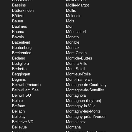
Bassins
Mollie-Margot
Bätterkinden
Mollis
Bättwil
Molondin
Bauen
Mols
Baulmes
Mon
Bauma
Mönchaltorf
Bavois
Moneto
Bazenheid
Monible
Beatenberg
Monnaz
Beckenried
Mont-Crosin
Bedano
Mont-de-Buttes
Bedigliora
Mont-la-Ville
Bedretto
Mont-Soleil
Beggingen
Mont-sur-Rolle
Begnins
Mont-Tramelan
Beinwil (Freiamt)
Montagne-de-Courtelary
Beinwil am See
Montagne-de-Sonvilier
Beinwil SO
Montagnola
Belalp
Montagnon (Leytron)
Belfaux
Montagny-la-Ville
Bellach
Montagny-les-Monts
Bellelay
Montagny-près-Yverdon
Bellerive VD
Montalchez
Bellevue
Montana