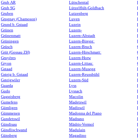
Grub AR
Lütschental
Grub SG
Lützelflüh-Goldbach
Gruben
Lutzenberg
Grugnay (Chamoson)
Luven
Grund b. Gstaad
Luzein
Grünen
Luzern-
Grünenmatt
Luzern-Altstadt
Grüningen
Luzern-Biregg:
Grüsch
Luzern-Bruch
Grüt (Gossau ZH)
Luzern-Hirschmatt:
Gruyères
Luzern-Horw
Gryon
Luzern-Littau:
Gstaad
Luzern-Musegg
Gsteig b. Gstaad
Luzern-Reussbühl
Gsteigwiler
Luzern-Süd
Guarda
Lyss
Gudo
Lyssach
Guggisberg
Macolin
Gumefens
Madetswil
Gümligen
Madiswil
Gümmenen
Madonna del Piano
Gundetswil
Madrano
Gündisau
Mädris-Vermol
Gündlischwand
Madulain
Günsberg
Magadino