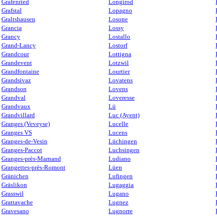
Grafenried
Longirod
Grafstal
Lopagno
Graltshausen
Losone
Grancia
Lossy
Grancy
Lostallo
Grand-Lancy
Lostorf
Grandcour
Lottigna
Grandevent
Lotzwil
Grandfontaine
Lourtier
Grandsivaz
Lovatens
Grandson
Lovens
Grandval
Loveresse
Grandvaux
Lü
Grandvillard
Luc (Ayent)
Granges (Veveyse)
Lucelle
Granges VS
Lucens
Granges-de-Vesin
Lüchingen
Granges-Paccot
Luchsingen
Granges-près-Marnand
Ludiano
Grangettes-près-Romont
Lüen
Gränichen
Lufingen
Gräslikon
Lugaggia
Grasswil
Lugano
Grattavache
Lugnez
Gravesano
Lugnorre