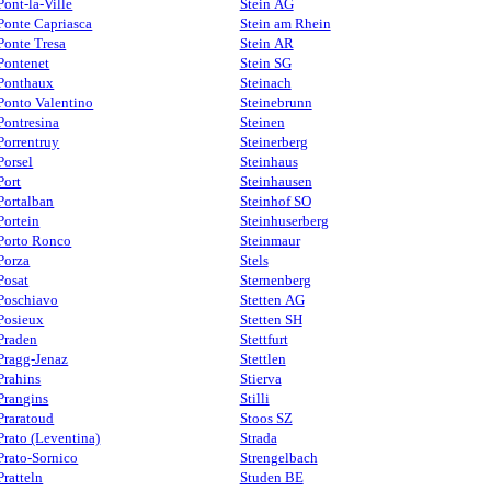
Pont-la-Ville
Stein AG
Ponte Capriasca
Stein am Rhein
Ponte Tresa
Stein AR
Pontenet
Stein SG
Ponthaux
Steinach
Ponto Valentino
Steinebrunn
Pontresina
Steinen
Porrentruy
Steinerberg
Porsel
Steinhaus
Port
Steinhausen
Portalban
Steinhof SO
Portein
Steinhuserberg
Porto Ronco
Steinmaur
Porza
Stels
Posat
Sternenberg
Poschiavo
Stetten AG
Posieux
Stetten SH
Praden
Stettfurt
Pragg-Jenaz
Stettlen
Prahins
Stierva
Prangins
Stilli
Praratoud
Stoos SZ
Prato (Leventina)
Strada
Prato-Sornico
Strengelbach
Pratteln
Studen BE