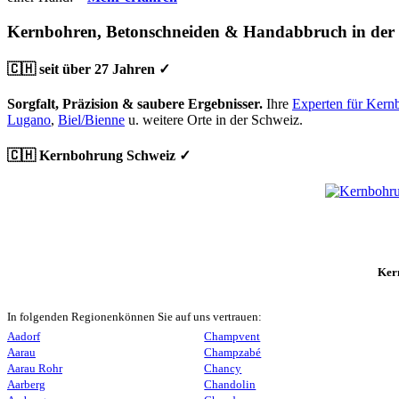
Kernbohren, Betonschneiden & Handabbruch in der
🇨🇭 seit über 27 Jahren ✓
Sorgfalt, Präzision & saubere Ergebnisser.
Ihre
Experten für Kern
Lugano
,
Biel/Bienne
u. weitere Orte in der Schweiz.
🇨🇭 Kernbohrung Schweiz ✓
Ker
In folgenden Regionenkönnen Sie auf uns vertrauen:
Aadorf
Champvent
Aarau
Champzabé
Aarau Rohr
Chancy
Aarberg
Chandolin