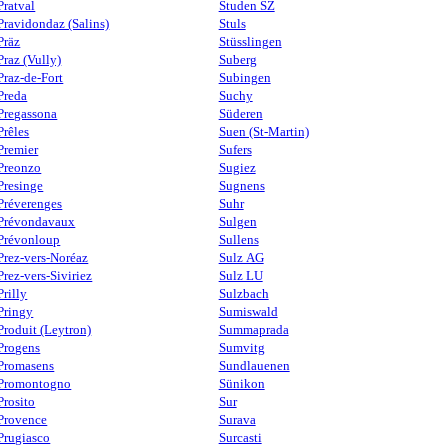
Pratval
Studen SZ
Pravidondaz (Salins)
Stuls
Präz
Stüsslingen
Praz (Vully)
Suberg
Praz-de-Fort
Subingen
Preda
Suchy
Pregassona
Süderen
Prêles
Suen (St-Martin)
Premier
Sufers
Preonzo
Sugiez
Presinge
Sugnens
Préverenges
Suhr
Prévondavaux
Sulgen
Prévonloup
Sullens
Prez-vers-Noréaz
Sulz AG
Prez-vers-Siviriez
Sulz LU
Prilly
Sulzbach
Pringy
Sumiswald
Produit (Leytron)
Summaprada
Progens
Sumvitg
Promasens
Sundlauenen
Promontogno
Sünikon
Prosito
Sur
Provence
Surava
Prugiasco
Surcasti