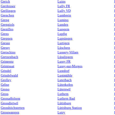
Greich
Luins
Greifensee
Lully FR
Grellingen
Lully VD
Grenchen
Lumbrein
Greng
Lumino
Grengiols
Lunden
Grenilles
Lungern
Grens
Lupfig
Greppen
Lupsingen
Gresso
Lurtigen
Gressy
Lüscherz
Gretschins
Lussery-Villars
Gretzenbach
Lüsslingen
Grimentz
Lussy FR
Grimisuat
Lussy-sur-Morges
Grindel
Lustdorf
Grindelwald
Lustmühle
Grolley
Luterbach
Grône
Lüterkofen
Grono
Lüterswil
Gross
Luthern
Grossaffoltern
Luthern Bad
Grossdietwil
Lütisburg
Grosshöchstetten
Lütisburg Station
Grosswangen
Lutry