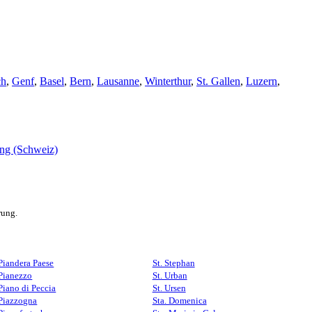
ch
,
Genf
,
Basel
,
Bern
,
Lausanne
,
Winterthur
,
St. Gallen
,
Luzern
,
rung.
Piandera Paese
St. Stephan
Pianezzo
St. Urban
Piano di Peccia
St. Ursen
Piazzogna
Sta. Domenica