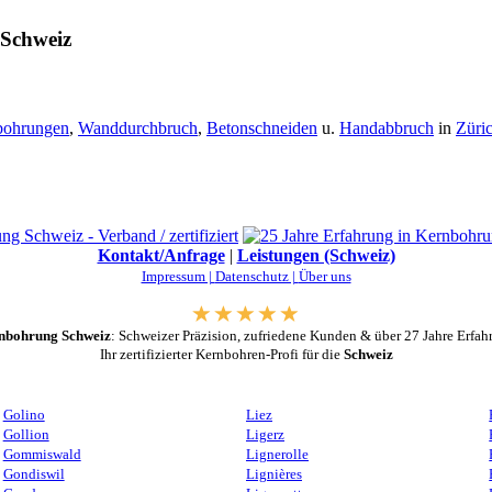
 Schweiz
bohrungen
,
Wanddurchbruch
,
Betonschneiden
u.
Handabbruch
in
Züri
Kontakt/Anfrage
|
Leistungen (Schweiz)
Impressum |
Datenschutz |
Über uns
nbohrung Schweiz
: Schweizer Präzision, zufriedene Kunden & über 27 Jahre Erfah
Ihr zertifizierter Kernbohren-Profi für die
Schweiz
Golino
Liez
Gollion
Ligerz
Gommiswald
Lignerolle
Gondiswil
Lignières