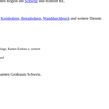
mten Region um
Schweiz
und Romont BE.
r
Kernbohren, Betonbohren, Wanddurchbruch
und weitere Dienste.
lage, Kamin-Einbau u. weitere
and
 gesamten Großraum Schweiz.