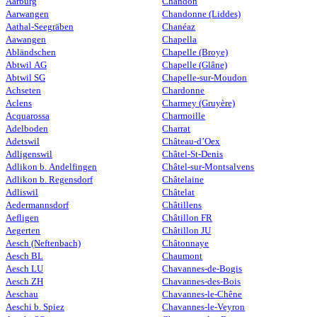
Aarburg
Chandon
Aarwangen
Chandonne (Liddes)
Aathal-Seegräben
Chanéaz
Aawangen
Chapella
Abländschen
Chapelle (Broye)
Abtwil AG
Chapelle (Glâne)
Abtwil SG
Chapelle-sur-Moudon
Achseten
Chardonne
Aclens
Charmey (Gruyère)
Acquarossa
Charmoille
Adelboden
Charrat
Adetswil
Château-d’Oex
Adligenswil
Châtel-St-Denis
Adlikon b. Andelfingen
Châtel-sur-Montsalvens
Adlikon b. Regensdorf
Châtelaine
Adliswil
Châtelat
Aedermannsdorf
Châtillens
Aefligen
Châtillon FR
Aegerten
Châtillon JU
Aesch (Neftenbach)
Châtonnaye
Aesch BL
Chaumont
Aesch LU
Chavannes-de-Bogis
Aesch ZH
Chavannes-des-Bois
Aeschau
Chavannes-le-Chêne
Aeschi b. Spiez
Chavannes-le-Veyron