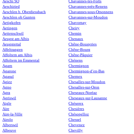
Aeschi SO
Chavannes-les-Forts
Aeschiried
Chavannes-près-Renens
Aeschlen b. Oberdiessbach
Chavannes-sous-Orsonnens
Aeschlen ob Gunten
Chavannes-sur-Moudon
Aetigkofen
Chavornay
Aetingen
Cheiry
Aettenschwil
Chemin
Aeugst am Albis
Chenaux
Aeugstertal
Chêne-Bougeries
Affeltrangen
Chêne-Bourg
Affoltern am Albis
Chêne-Pâquier
Affoltern im Emmental
Chénens
Agarn
Chermignon
Agarone
Chermignon-d’en-Bas
Agasul
Chernex
Agiez
Chesalles-sur-Moudon
Agno
Chesalles-sur-Oron
Agra
Cheseaux-Noréaz
Agriswil
Cheseaux-sur-Lausanne
Aigle
Chéserex
Aïre
Chesières
Aire-la-Ville
Chésopelloz
Airolo
Chessel
Alberswil
Chevenez
Albeuve
Chevilly