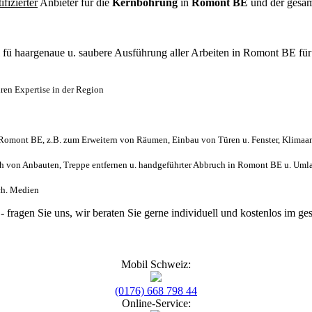
tifizierter
Anbieter für die
Kernbohrung
in
Romont BE
und der gesa
l
fü haargenaue u. saubere Ausführung aller Arbeiten
in Romont BE fü
en Expertise in der Region
Romont BE, z.B. zum Erweitern von Räumen, Einbau von Türen u. Fenster, Klimaan
h von Anbauten, Treppe entfernen u. handgeführter Abbruch in Romont BE u. Uml
sch. Medien
- fragen Sie uns, wir beraten Sie gerne individuell und kostenlos im
Mobil Schweiz:
(0176) 668 798 44
Online-Service: