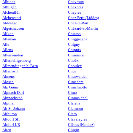
Albinen
Chevroux
Albligen
Chexbres
Alchenflüh
Cheyres
Alchenstorf
Chez Petit (Liddes)
Aldesago
Chez-le-Bart
Algetshausen
Chézard-St-Martin
Alikon
Chiasso
Allaman
Chiggiogna
Alle
Chigny
Allens
Chippis
Allenwinden
Chironico
Allerheiligenberg
Choëx
Allmendingen b. Bern
Choulex
Allschwil
Chur
Almens
Churwalden
Alosen
Cimadera
Alp Grüm
Cimalmotto
Alpnach Dorf
Cimo
Alpnachstad
Cinuos-chel
Alpthal
Clarens
Alt St. Johann
Clarmont
Altbüron
Claro
Altdorf SH
Clavaleyres
Altdorf UR
Clèbes (Nendaz)
Alten
Clugin