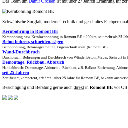
Das Team um
Damir Oroslan
ist mit über 27 Jahren Erfahrung Ihr
zer
Schwäbische Sorgfalt, moderne Technik und geschultes Fachpersona
Kernbohrung in Romont BE
Kernbohrung bzw. Kernlochbohrung in Romont BE + 200km, seit mehr als 25 Jahr
Beton bohren, schneiden, sägen
Betonbohrung, Betonsägearbeiten, Fugenschnitt uvm. (Romont BE)
Wand-Durchbruch
Durchbruch: Bohrungen und Durchbruch von Wände, Beton, Mauer, Stein u.ä in 
Demontage, Rückbau, Abbruch
Handabbruch: Demontage, Abbruch u. Rückbau, z.B. Balkon-Entfernung, Abbruc
seit 25 Jahren
Zertifiziert, kompetent, erfahren - über 25 Jahre für Romont BE, bekannt aus ver
Besichtigung und Beratung gerne auch
direkt
in
Romont BE
vor Ort 