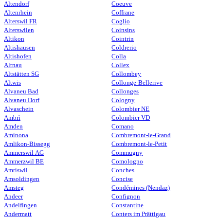
Altendorf
Coeuve
Altenrhein
Coffrane
Alterswil FR
Coglio
Alterswilen
Coinsins
Altikon
Cointrin
Altishausen
Coldrerio
Altishofen
Colla
Altnau
Collex
Altstätten SG
Collombey
Altwis
Collonge-Bellerive
Alvaneu Bad
Collonges
Alvaneu Dorf
Cologny
Alvaschein
Colombier NE
Ambrì
Colombier VD
Amden
Comano
Aminona
Combremont-le-Grand
Amlikon-Bissegg
Combremont-le-Petit
Ammerswil AG
Commugny
Ammerzwil BE
Comologno
Amriswil
Conches
Amsoldingen
Concise
Amsteg
Condémines (Nendaz)
Andeer
Confignon
Andelfingen
Constantine
Andermatt
Conters im Prättigau