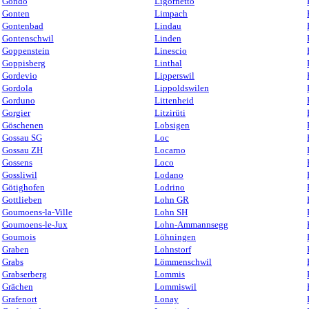
Gondo
Ligornetto
Gonten
Limpach
Gontenbad
Lindau
Gontenschwil
Linden
Goppenstein
Linescio
Goppisberg
Linthal
Gordevio
Lipperswil
Gordola
Lippoldswilen
Gorduno
Littenheid
Gorgier
Litzirüti
Göschenen
Lobsigen
Gossau SG
Loc
Gossau ZH
Locarno
Gossens
Loco
Gossliwil
Lodano
Götighofen
Lodrino
Gottlieben
Lohn GR
Goumoens-la-Ville
Lohn SH
Goumoens-le-Jux
Lohn-Ammannsegg
Goumois
Löhningen
Graben
Lohnstorf
Grabs
Lömmenschwil
Grabserberg
Lommis
Grächen
Lommiswil
Grafenort
Lonay