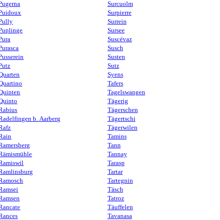
Pugerna
Surcuolm
Puidoux
Surpierre
Pully
Surrein
Puplinge
Sursee
Pura
Suscévaz
Purasca
Susch
Pusserein
Susten
Putz
Sutz
Quarten
Syens
Quartino
Tafers
Quinten
Tagelswangen
Quinto
Tägerig
Rabius
Tägerschen
Radelfingen b. Aarberg
Tägertschi
Rafz
Tägerwilen
Rain
Tamins
Ramersberg
Tann
Rämismühle
Tannay
Ramiswil
Tarasp
Ramlinsburg
Tartar
Ramosch
Tartegnin
Ramsei
Täsch
Ramsen
Tatroz
Rancate
Täuffelen
Rances
Tavanasa