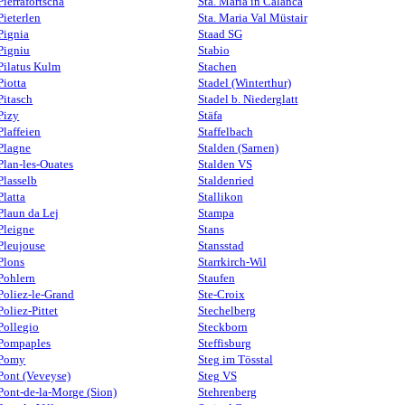
Pierrafortscha
Sta. Maria in Calanca
Pieterlen
Sta. Maria Val Müstair
Pignia
Staad SG
Pigniu
Stabio
Pilatus Kulm
Stachen
Piotta
Stadel (Winterthur)
Pitasch
Stadel b. Niederglatt
Pizy
Stäfa
Plaffeien
Staffelbach
Plagne
Stalden (Sarnen)
Plan-les-Ouates
Stalden VS
Plasselb
Staldenried
Platta
Stallikon
Plaun da Lej
Stampa
Pleigne
Stans
Pleujouse
Stansstad
Plons
Starrkirch-Wil
Pohlern
Staufen
Poliez-le-Grand
Ste-Croix
Poliez-Pittet
Stechelberg
Pollegio
Steckborn
Pompaples
Steffisburg
Pomy
Steg im Tösstal
Pont (Veveyse)
Steg VS
Pont-de-la-Morge (Sion)
Stehrenberg