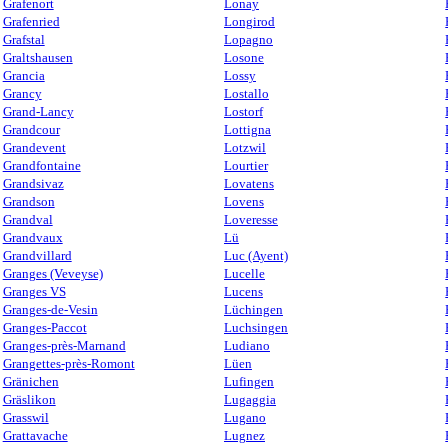
Grafenort
Lonay
Grafenried
Longirod
Grafstal
Lopagno
Graltshausen
Losone
Grancia
Lossy
Grancy
Lostallo
Grand-Lancy
Lostorf
Grandcour
Lottigna
Grandevent
Lotzwil
Grandfontaine
Lourtier
Grandsivaz
Lovatens
Grandson
Lovens
Grandval
Loveresse
Grandvaux
Lü
Grandvillard
Luc (Ayent)
Granges (Veveyse)
Lucelle
Granges VS
Lucens
Granges-de-Vesin
Lüchingen
Granges-Paccot
Luchsingen
Granges-près-Marnand
Ludiano
Grangettes-près-Romont
Lüen
Gränichen
Lufingen
Gräslikon
Lugaggia
Grasswil
Lugano
Grattavache
Lugnez