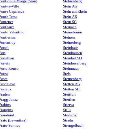
Pont-de-la-Morge (Sion)
Stehrenberg
Pont-la-Ville
Stein AG
Ponte Capriasca
Stein am Rhein
Ponte Tresa
Stein AR
Pontenet
Stein SG
Ponthaux
Steinach
Ponto Valentino
Steinebrunn
Pontresina
Steinen
Porrentruy
Steinerberg
Porsel
Steinhaus
Port
Steinhausen
Portalban
Steinhof SO
Portein
Steinhuserberg
Porto Ronco
Steinmaur
Porza
Stels
Posat
Sternenberg
Poschiavo
Stetten AG
Posieux
Stetten SH
Praden
Stettfurt
Pragg-Jenaz
Stettlen
Prahins
Stierva
Prangins
Stilli
Praratoud
Stoos SZ
Prato (Leventina)
Strada
Prato-Sornico
Strengelbach