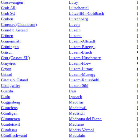
Grosswangen
Lutry
Grub AR
Lütschental
Grub SG
Lützelflüh-Goldbach
Gruben
Lutzenberg
Grugnay (Chamoson)
Luven
Grund b. Gstaad
Luzein
Grünen
Luzern-
Grünenmatt
Luzern-Altstadt
Grüningen
Luzern-Biregg:
Grüsch
Luzern-Bruch
Grüt (Gossau ZH)
Luzern-Hirschmatt:
Gruyères
Luzern-Horw
Gryon
Luzern-Littau:
Gstaad
Luzern-Musegg
Gsteig b. Gstaad
Luzern-Reussbühl
Gsteigwiler
Luzern-Süd
Guarda
Lyss
Gudo
Lyssach
Guggisberg
Macolin
Gumefens
Madetswil
Gümligen
Madiswil
Gümmenen
Madonna del Piano
Gundetswil
Madrano
Gündisau
Mädris-Vermol
Gündlischwand
Madulain