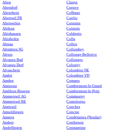
Alten
Clugin
Altendorf
Coeuve
Altenrhein
Coffrane
Alterswil FR
Coglio
Alterswilen
Coinsins
Altikon
Cointrin
Altishausen
Coldrerio
Altishofen
Colla
Altnau
Collex
Altstätten SG
Collombey
Altwis
Collonge-Bellerive
Alvaneu Bad
Collonges
Alvaneu Dorf
Cologny
Alvaschein
Colombier NE
Ambrì
Colombier VD
Amden
Comano
Aminona
Combremont-le-Grand
Amlikon-Bissegg
Combremont-le-Petit
Ammerswil AG
Commugny
Ammerzwil BE
Comologno
Amriswil
Conches
Amsoldingen
Concise
Amsteg
Condémines (Nendaz)
Andeer
Confignon
Andelfingen
Constantine