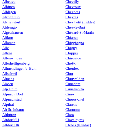
Albeuve
Chevilly
Albinen
Chevroux
Albligen
Chexbres
Alchenflüh
Cheyres
Alchenstorf
Chez Petit (Liddes)
Aldesago
Chez-le-Bart
Algetshausen
Chézard-St-Martin
Alikon
Chiasso
Allaman
Chiggiogna
Alle
Chigny
Allens
Chippis
Allenwinden
Chironico
Allerheiligenberg
Choëx
Allmendingen b. Bern
Choulex
Allschwil
Chur
Almens
Churwalden
Alosen
Cimadera
Alp Grüm
Cimalmotto
Alpnach Dorf
Cimo
Alpnachstad
Cinuos-chel
Alpthal
Clarens
Alt St. Johann
Clarmont
Altbüron
Claro
Altdorf SH
Clavaleyres
Altdorf UR
Clèbes (Nendaz)