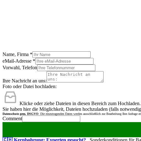
Name, Firma
*
eMail-Adresse
*
Vorwahl, Telefon
Ihre Nachricht an uns:
Foto oder Datei hochladen:
Klicke oder ziehe Dateien in diesen Bereich zum Hochladen.
Sie haben hier die Möglichkeit, Dateien hochzuladen (falls notwendig
Datenschutz gem. DSGVO
: Die einzutragenden Daten werden ausschließlich zur Bearbeitung Ihre Anfrage e
Comment
🇨🇭 Kernbohrung: Experten gesucht?
Sonderkonditionen für Bauu