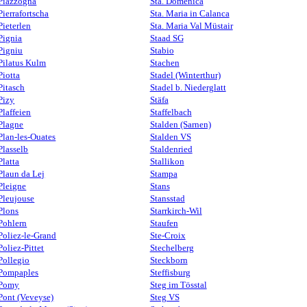
Piazzogna
Sta. Domenica
Pierrafortscha
Sta. Maria in Calanca
Pieterlen
Sta. Maria Val Müstair
Pignia
Staad SG
Pigniu
Stabio
Pilatus Kulm
Stachen
Piotta
Stadel (Winterthur)
Pitasch
Stadel b. Niederglatt
Pizy
Stäfa
Plaffeien
Staffelbach
Plagne
Stalden (Sarnen)
Plan-les-Ouates
Stalden VS
Plasselb
Staldenried
Platta
Stallikon
Plaun da Lej
Stampa
Pleigne
Stans
Pleujouse
Stansstad
Plons
Starrkirch-Wil
Pohlern
Staufen
Poliez-le-Grand
Ste-Croix
Poliez-Pittet
Stechelberg
Pollegio
Steckborn
Pompaples
Steffisburg
Pomy
Steg im Tösstal
Pont (Veveyse)
Steg VS