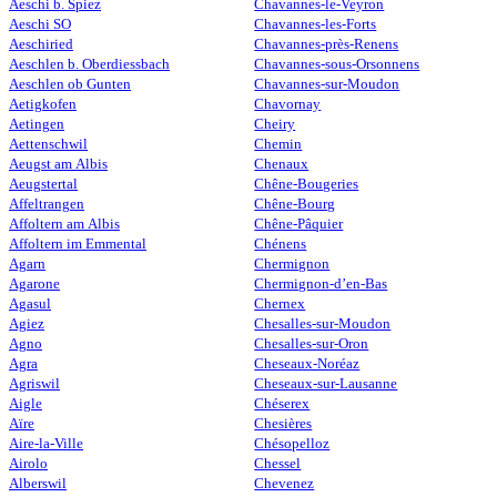
Aeschi b. Spiez
Chavannes-le-Veyron
Aeschi SO
Chavannes-les-Forts
Aeschiried
Chavannes-près-Renens
Aeschlen b. Oberdiessbach
Chavannes-sous-Orsonnens
Aeschlen ob Gunten
Chavannes-sur-Moudon
Aetigkofen
Chavornay
Aetingen
Cheiry
Aettenschwil
Chemin
Aeugst am Albis
Chenaux
Aeugstertal
Chêne-Bougeries
Affeltrangen
Chêne-Bourg
Affoltern am Albis
Chêne-Pâquier
Affoltern im Emmental
Chénens
Agarn
Chermignon
Agarone
Chermignon-d’en-Bas
Agasul
Chernex
Agiez
Chesalles-sur-Moudon
Agno
Chesalles-sur-Oron
Agra
Cheseaux-Noréaz
Agriswil
Cheseaux-sur-Lausanne
Aigle
Chéserex
Aïre
Chesières
Aire-la-Ville
Chésopelloz
Airolo
Chessel
Alberswil
Chevenez