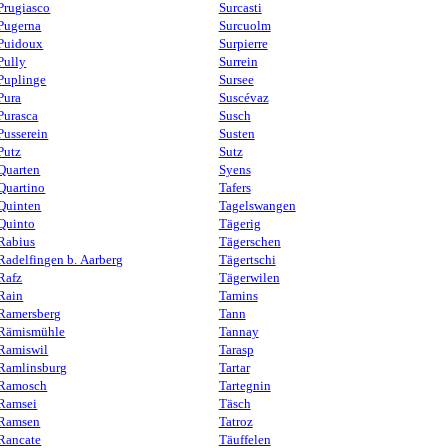
Prugiasco
Surcasti
Pugerna
Surcuolm
Puidoux
Surpierre
Pully
Surrein
Puplinge
Sursee
Pura
Suscévaz
Purasca
Susch
Pusserein
Susten
Putz
Sutz
Quarten
Syens
Quartino
Tafers
Quinten
Tagelswangen
Quinto
Tägerig
Rabius
Tägerschen
Radelfingen b. Aarberg
Tägertschi
Rafz
Tägerwilen
Rain
Tamins
Ramersberg
Tann
Rämismühle
Tannay
Ramiswil
Tarasp
Ramlinsburg
Tartar
Ramosch
Tartegnin
Ramsei
Täsch
Ramsen
Tatroz
Rancate
Täuffelen