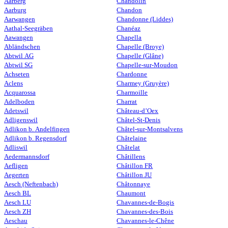
Aarberg
Chandolin
Aarburg
Chandon
Aarwangen
Chandonne (Liddes)
Aathal-Seegräben
Chanéaz
Aawangen
Chapella
Abländschen
Chapelle (Broye)
Abtwil AG
Chapelle (Glâne)
Abtwil SG
Chapelle-sur-Moudon
Achseten
Chardonne
Aclens
Charmey (Gruyère)
Acquarossa
Charmoille
Adelboden
Charrat
Adetswil
Château-d’Oex
Adligenswil
Châtel-St-Denis
Adlikon b. Andelfingen
Châtel-sur-Montsalvens
Adlikon b. Regensdorf
Châtelaine
Adliswil
Châtelat
Aedermannsdorf
Châtillens
Aefligen
Châtillon FR
Aegerten
Châtillon JU
Aesch (Neftenbach)
Châtonnaye
Aesch BL
Chaumont
Aesch LU
Chavannes-de-Bogis
Aesch ZH
Chavannes-des-Bois
Aeschau
Chavannes-le-Chêne