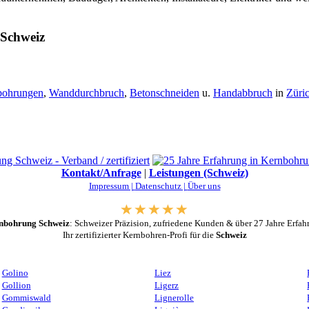
 Schweiz
bohrungen
,
Wanddurchbruch
,
Betonschneiden
u.
Handabbruch
in
Züri
Kontakt/Anfrage
|
Leistungen (Schweiz)
Impressum |
Datenschutz |
Über uns
nbohrung Schweiz
: Schweizer Präzision, zufriedene Kunden & über 27 Jahre Erfah
Ihr zertifizierter Kernbohren-Profi für die
Schweiz
Golino
Liez
Gollion
Ligerz
Gommiswald
Lignerolle