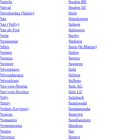
Pratteln
Studen BE
Pratval
Studen SZ
Pravidondaz (Salins)
Stuls
Präz
Stüsslingen
Praz (Vully)
Suberg
Praz-de-Fort
Subingen
Preda
Suchy
Pregassona
Süderen
Prêles
Suen (St-Martin)
Premier
Sufers
Preonzo
Sugiez
Presinge
Sugnens
Préverenges
Suhr
Prévondavaux
Sulgen
Prévonloup
Sullens
Prez-vers-Noréaz
Sulz AG
Prez-vers-Siviriez
Sulz LU
Prilly
Sulzbach
Pringy
Sumiswald
Produit (Leytron)
Summaprada
Progens
Sumvitg
Promasens
Sundlauenen
Promontogno
Sünikon
Prosito
Sur
Provence
Surava