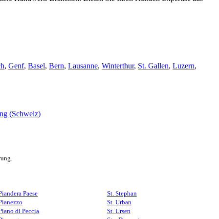
ch
,
Genf
,
Basel
,
Bern
,
Lausanne
,
Winterthur
,
St. Gallen
,
Luzern
,
rung.
Piandera Paese
St. Stephan
Pianezzo
St. Urban
Piano di Peccia
St. Ursen