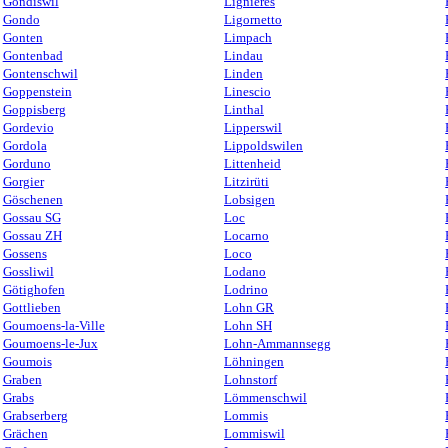
Gondiswil
Lignières
Gondo
Ligornetto
Gonten
Limpach
Gontenbad
Lindau
Gontenschwil
Linden
Goppenstein
Linescio
Goppisberg
Linthal
Gordevio
Lipperswil
Gordola
Lippoldswilen
Gorduno
Littenheid
Gorgier
Litzirüti
Göschenen
Lobsigen
Gossau SG
Loc
Gossau ZH
Locarno
Gossens
Loco
Gossliwil
Lodano
Götighofen
Lodrino
Gottlieben
Lohn GR
Goumoens-la-Ville
Lohn SH
Goumoens-le-Jux
Lohn-Ammannsegg
Goumois
Löhningen
Graben
Lohnstorf
Grabs
Lömmenschwil
Grabserberg
Lommis
Grächen
Lommiswil