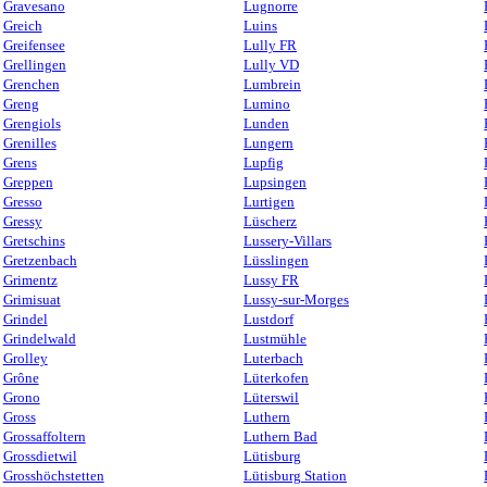
Gravesano
Lugnorre
Greich
Luins
Greifensee
Lully FR
Grellingen
Lully VD
Grenchen
Lumbrein
Greng
Lumino
Grengiols
Lunden
Grenilles
Lungern
Grens
Lupfig
Greppen
Lupsingen
Gresso
Lurtigen
Gressy
Lüscherz
Gretschins
Lussery-Villars
Gretzenbach
Lüsslingen
Grimentz
Lussy FR
Grimisuat
Lussy-sur-Morges
Grindel
Lustdorf
Grindelwald
Lustmühle
Grolley
Luterbach
Grône
Lüterkofen
Grono
Lüterswil
Gross
Luthern
Grossaffoltern
Luthern Bad
Grossdietwil
Lütisburg
Grosshöchstetten
Lütisburg Station