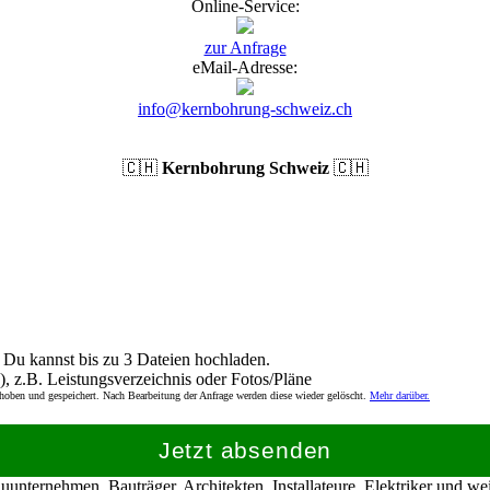
Online-Service:
zur Anfrage
eMail-Adresse:
info@kernbohrung-schweiz.ch
🇨🇭
Kernbohrung Schweiz
🇨🇭
Du kannst bis zu 3 Dateien hochladen.
), z.B. Leistungsverzeichnis oder Fotos/Pläne
rhoben und gespeichert. Nach Bearbeitung der Anfrage werden diese wieder gelöscht.
Mehr darüber.
Jetzt absenden
nternehmen, Bauträger, Architekten, Installateure, Elektriker und w