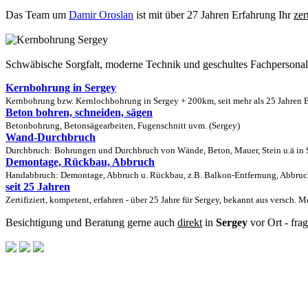
Das Team um
Damir Oroslan
ist mit über 27 Jahren Erfahrung Ihr
zer
Schwäbische Sorgfalt, moderne Technik und geschultes Fachpersona
Kernbohrung in Sergey
Kernbohrung bzw. Kernlochbohrung in Sergey + 200km, seit mehr als 25 Jahren E
Beton bohren, schneiden, sägen
Betonbohrung, Betonsägearbeiten, Fugenschnitt uvm. (Sergey)
Wand-Durchbruch
Durchbruch: Bohrungen und Durchbruch von Wände, Beton, Mauer, Stein u.ä in S
Demontage, Rückbau, Abbruch
Handabbruch: Demontage, Abbruch u. Rückbau, z.B. Balkon-Entfernung, Abbruch
seit 25 Jahren
Zertifiziert, kompetent, erfahren - über 25 Jahre für Sergey, bekannt aus versch. 
Besichtigung und Beratung gerne auch
direkt
in
Sergey
vor Ort - fra