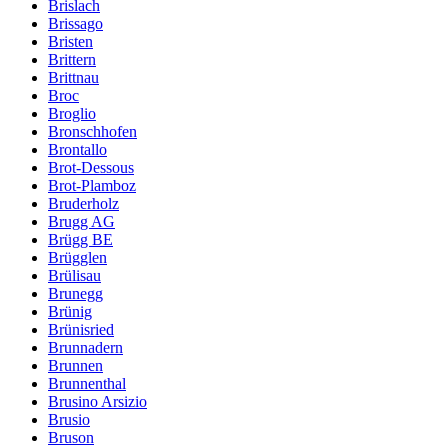
Brislach
Brissago
Bristen
Brittern
Brittnau
Broc
Broglio
Bronschhofen
Brontallo
Brot-Dessous
Brot-Plamboz
Bruderholz
Brugg AG
Brügg BE
Brügglen
Brülisau
Brunegg
Brünig
Brünisried
Brunnadern
Brunnen
Brunnenthal
Brusino Arsizio
Brusio
Bruson