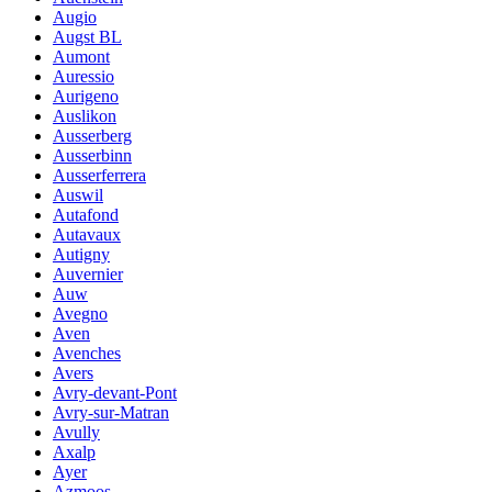
Augio
Augst BL
Aumont
Auressio
Aurigeno
Auslikon
Ausserberg
Ausserbinn
Ausserferrera
Auswil
Autafond
Autavaux
Autigny
Auvernier
Auw
Avegno
Aven
Avenches
Avers
Avry-devant-Pont
Avry-sur-Matran
Avully
Axalp
Ayer
Azmoos