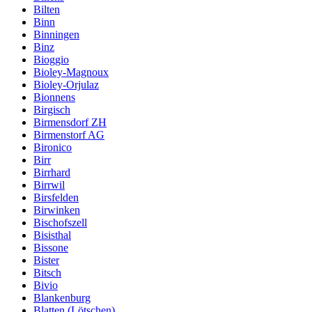
Bilten
Binn
Binningen
Binz
Bioggio
Bioley-Magnoux
Bioley-Orjulaz
Bionnens
Birgisch
Birmensdorf ZH
Birmenstorf AG
Bironico
Birr
Birrhard
Birrwil
Birsfelden
Birwinken
Bischofszell
Bisisthal
Bissone
Bister
Bitsch
Bivio
Blankenburg
Blatten (Lötschen)