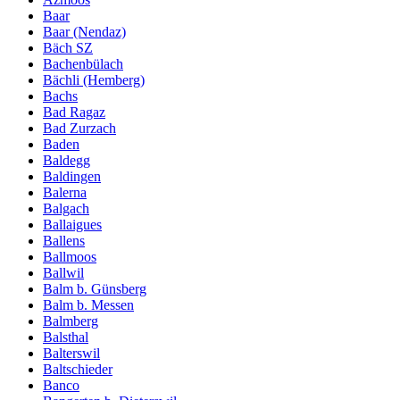
Baar
Baar (Nendaz)
Bäch SZ
Bachenbülach
Bächli (Hemberg)
Bachs
Bad Ragaz
Bad Zurzach
Baden
Baldegg
Baldingen
Balerna
Balgach
Ballaigues
Ballens
Ballmoos
Ballwil
Balm b. Günsberg
Balm b. Messen
Balmberg
Balsthal
Balterswil
Baltschieder
Banco