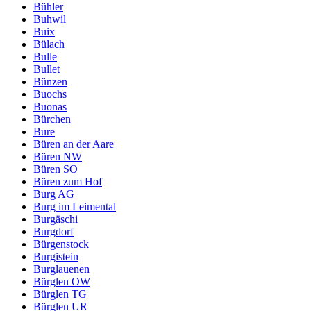
Bühler
Buhwil
Buix
Bülach
Bulle
Bullet
Bünzen
Buochs
Buonas
Bürchen
Bure
Büren an der Aare
Büren NW
Büren SO
Büren zum Hof
Burg AG
Burg im Leimental
Burgäschi
Burgdorf
Bürgenstock
Burgistein
Burglauenen
Bürglen OW
Bürglen TG
Bürglen UR