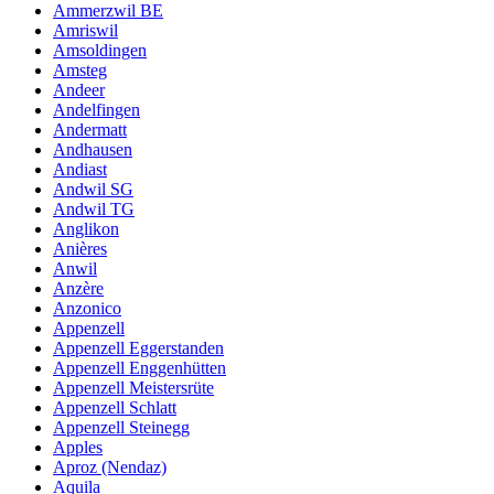
Ammerzwil BE
Amriswil
Amsoldingen
Amsteg
Andeer
Andelfingen
Andermatt
Andhausen
Andiast
Andwil SG
Andwil TG
Anglikon
Anières
Anwil
Anzère
Anzonico
Appenzell
Appenzell Eggerstanden
Appenzell Enggenhütten
Appenzell Meistersrüte
Appenzell Schlatt
Appenzell Steinegg
Apples
Aproz (Nendaz)
Aquila