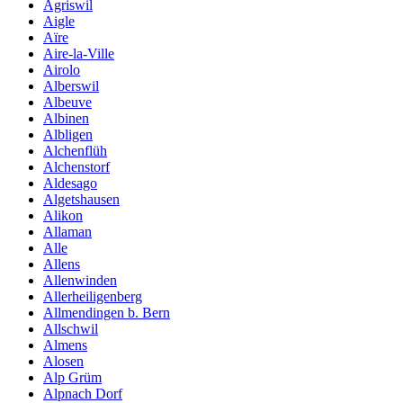
Agriswil
Aigle
Aïre
Aire-la-Ville
Airolo
Alberswil
Albeuve
Albinen
Albligen
Alchenflüh
Alchenstorf
Aldesago
Algetshausen
Alikon
Allaman
Alle
Allens
Allenwinden
Allerheiligenberg
Allmendingen b. Bern
Allschwil
Almens
Alosen
Alp Grüm
Alpnach Dorf