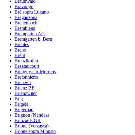
Braunwald
Bravuogn
Brè sopra Lugano
Breganzona
Breitenbach
Bremblens
Bremgarten AG
Bremgarten b. Bern
Brenles
Breno
Brent
Brenzikofen
Bressaucourt
Bretigny-sur-Morrens
Bretonnières
Bretzwil
Brienz BE
Brienzwiler
Brig
Brigels
Brigerbad
Brignon (Nendaz)
Brinzauls GR
Brione (Verzasca)
Brione sopra Minusio