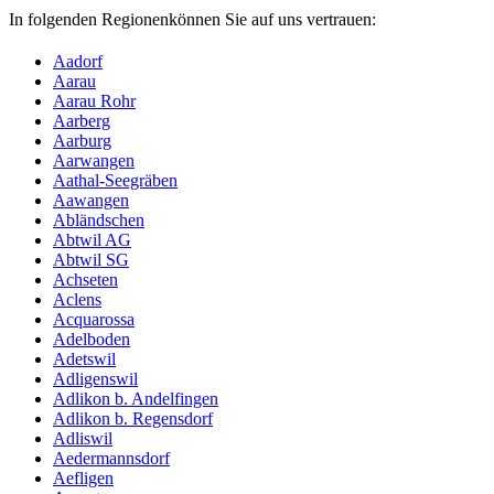
In folgenden Regionenkönnen Sie auf uns vertrauen:
Aadorf
Aarau
Aarau Rohr
Aarberg
Aarburg
Aarwangen
Aathal-Seegräben
Aawangen
Abländschen
Abtwil AG
Abtwil SG
Achseten
Aclens
Acquarossa
Adelboden
Adetswil
Adligenswil
Adlikon b. Andelfingen
Adlikon b. Regensdorf
Adliswil
Aedermannsdorf
Aefligen