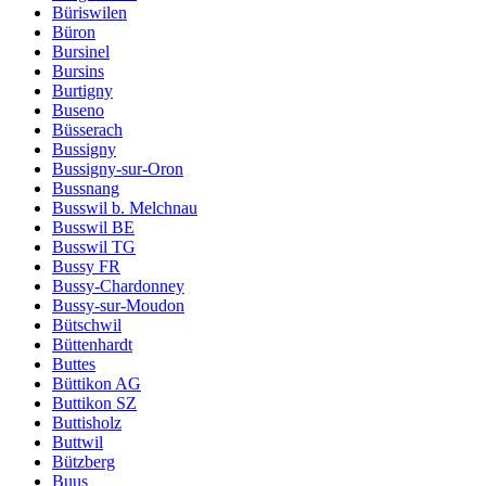
Büriswilen
Büron
Bursinel
Bursins
Burtigny
Buseno
Büsserach
Bussigny
Bussigny-sur-Oron
Bussnang
Busswil b. Melchnau
Busswil BE
Busswil TG
Bussy FR
Bussy-Chardonney
Bussy-sur-Moudon
Bütschwil
Büttenhardt
Buttes
Büttikon AG
Buttikon SZ
Buttisholz
Buttwil
Bützberg
Buus