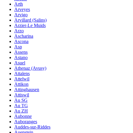
Arth
Arveyes
Arvigo
Arvillard (Salins)
Arzier-Le Muids
Arzo
Ascharina
Ascona
Asp
Assens
Astano
Asuel
Athenaz (Avusy)
Attalens
Attelwil
Attikon
Attinghausen
Attiswil
Au SG
Au TG
Au ZH
Aubonne
Auboranges
Auddes-sur-Riddes
Auenstein