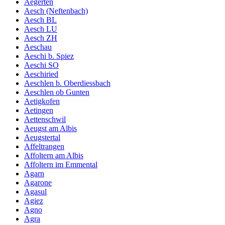
Aegerten
Aesch (Neftenbach)
Aesch BL
Aesch LU
Aesch ZH
Aeschau
Aeschi b. Spiez
Aeschi SO
Aeschiried
Aeschlen b. Oberdiessbach
Aeschlen ob Gunten
Aetigkofen
Aetingen
Aettenschwil
Aeugst am Albis
Aeugstertal
Affeltrangen
Affoltern am Albis
Affoltern im Emmental
Agarn
Agarone
Agasul
Agiez
Agno
Agra