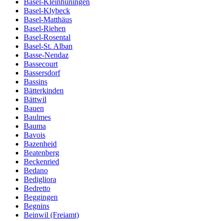
Basel-Kleinhüningen
Basel-Klybeck
Basel-Matthäus
Basel-Riehen
Basel-Rosental
Basel-St. Alban
Basse-Nendaz
Bassecourt
Bassersdorf
Bassins
Bätterkinden
Bättwil
Bauen
Baulmes
Bauma
Bavois
Bazenheid
Beatenberg
Beckenried
Bedano
Bedigliora
Bedretto
Beggingen
Begnins
Beinwil (Freiamt)