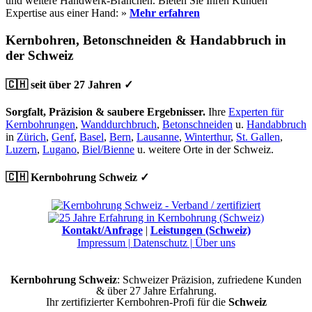
und weitere Handwerk-Branchen. Bieten Sie Ihren Kunden
Expertise aus einer Hand: »
Mehr erfahren
Kernbohren, Betonschneiden & Handabbruch in
der Schweiz
🇨🇭 seit über 27 Jahren ✓
Sorgfalt, Präzision & saubere Ergebnisser.
Ihre
Experten für
Kernbohrungen
,
Wanddurchbruch
,
Betonschneiden
u.
Handabbruch
in
Zürich
,
Genf
,
Basel
,
Bern
,
Lausanne
,
Winterthur
,
St. Gallen
,
Luzern
,
Lugano
,
Biel/Bienne
u. weitere Orte in der Schweiz.
🇨🇭 Kernbohrung Schweiz ✓
Kontakt/Anfrage
|
Leistungen (Schweiz)
Impressum |
Datenschutz |
Über uns
Kernbohrung Schweiz
: Schweizer Präzision, zufriedene Kunden
& über 27 Jahre Erfahrung.
Ihr zertifizierter Kernbohren-Profi für die
Schweiz