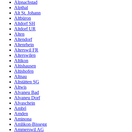
Alpnachstad
Alpthal
Alt St. Johann
Altbüron
Altdorf SH
Altdorf UR
Alten
Altendorf
Altenrhein
Alterswil FR
Alterswilen
Altikon
Altishausen
Altishofen
Altnau
Altstätten SG
Altwis
Alvaneu Bad
Alvaneu Dorf
Alvaschein
Ambrì
Amden
Aminona
Amlikon-Bissegg
Ammerswil AG