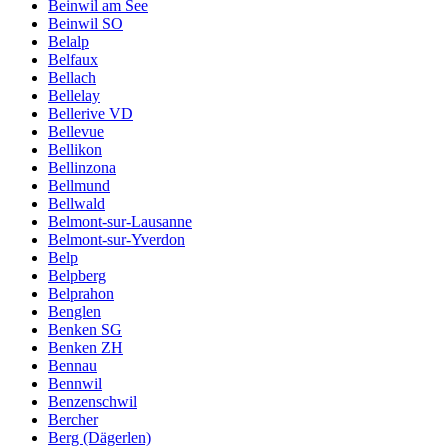
Beinwil am See
Beinwil SO
Belalp
Belfaux
Bellach
Bellelay
Bellerive VD
Bellevue
Bellikon
Bellinzona
Bellmund
Bellwald
Belmont-sur-Lausanne
Belmont-sur-Yverdon
Belp
Belpberg
Belprahon
Benglen
Benken SG
Benken ZH
Bennau
Bennwil
Benzenschwil
Bercher
Berg (Dägerlen)