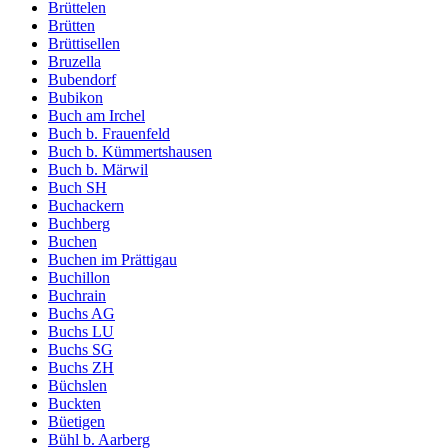
Brüttelen
Brütten
Brüttisellen
Bruzella
Bubendorf
Bubikon
Buch am Irchel
Buch b. Frauenfeld
Buch b. Kümmertshausen
Buch b. Märwil
Buch SH
Buchackern
Buchberg
Buchen
Buchen im Prättigau
Buchillon
Buchrain
Buchs AG
Buchs LU
Buchs SG
Buchs ZH
Büchslen
Buckten
Büetigen
Bühl b. Aarberg