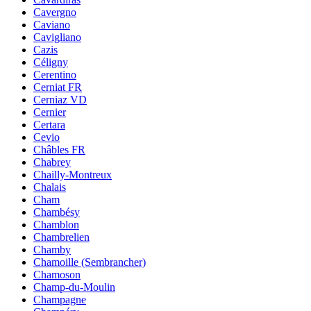
Cavergno
Caviano
Cavigliano
Cazis
Céligny
Cerentino
Cerniat FR
Cerniaz VD
Cernier
Certara
Cevio
Châbles FR
Chabrey
Chailly-Montreux
Chalais
Cham
Chambésy
Chamblon
Chambrelien
Chamby
Chamoille (Sembrancher)
Chamoson
Champ-du-Moulin
Champagne