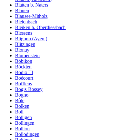
Blatten b. Naters
Blauen
Blausee-Mitholz
Bleienbach
Bleiken b. Oberdiessbach
Blessens
Blignou (Ayent)
Blitzingen
Blonay
Blumenstein
Böbikon
Böckten
Bodio TI
Boécourt
Bofflens
Bogis-Bossey
Bogno
Bôle
Bolken
Boll
Bolligen
Bollingen
Bollion
Bollodingen
Boltigen