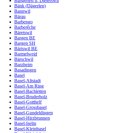
Bangerten b. Dieterswil
Bänk (Dägerlen)
Bannwil
Bärau
Barbengo
Barberêche
Bäretswil
Bargen BE
Bargen SH
Bäriswil BE
Barmelweid
Bärschwil
Barzheim
Basadingen
Basel
Basel-Altstadt
Basel-Am Ring
Basel-Bachletten
Basel-Bruderholz
Basel-Gotthelf
Basel-Grossbasel
Basel-Gundeldingen
Basel-Hirzbrunnen
Basel-Iselin
Basel-Kleinbasel