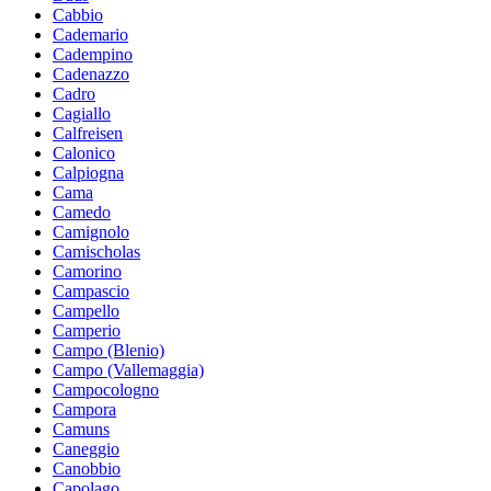
Cabbio
Cademario
Cadempino
Cadenazzo
Cadro
Cagiallo
Calfreisen
Calonico
Calpiogna
Cama
Camedo
Camignolo
Camischolas
Camorino
Campascio
Campello
Camperio
Campo (Blenio)
Campo (Vallemaggia)
Campocologno
Campora
Camuns
Caneggio
Canobbio
Capolago