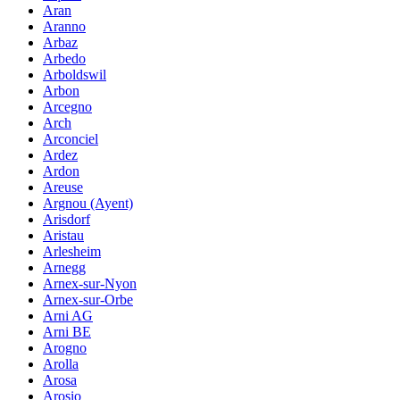
Aran
Aranno
Arbaz
Arbedo
Arboldswil
Arbon
Arcegno
Arch
Arconciel
Ardez
Ardon
Areuse
Argnou (Ayent)
Arisdorf
Aristau
Arlesheim
Arnegg
Arnex-sur-Nyon
Arnex-sur-Orbe
Arni AG
Arni BE
Arogno
Arolla
Arosa
Arosio