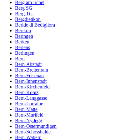
Berg am Irchel
Berg SG
Berg TG
Bergdietikon
Beride di Bedigliora
Berikon
Beringen
Berken
Berlens
Berlingen
Bern
Bern-Altstadt
Bern-Breitenrain
Bern-Felsenau
Bern-Innenstadt
Bern-Kirchenfeld
Bern-Köniz
Bern-Länggasse
Bern-Lorraine
Bern-Matte
Bern-Murifeld
Bern-Nydegg
Bern-Ostermundigen
Bern-Schosshalde
Bern-Wabern