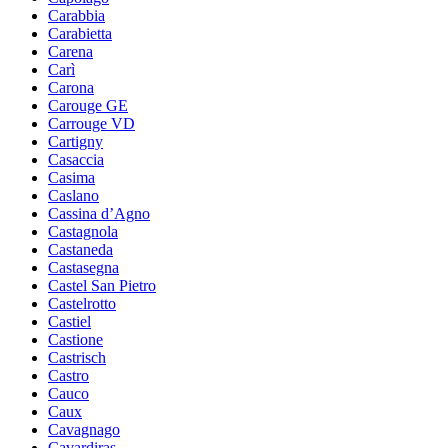
Carabbia
Carabietta
Carena
Carì
Carona
Carouge GE
Carrouge VD
Cartigny
Casaccia
Casima
Caslano
Cassina d’Agno
Castagnola
Castaneda
Castasegna
Castel San Pietro
Castelrotto
Castiel
Castione
Castrisch
Castro
Cauco
Caux
Cavagnago
Cavardiras