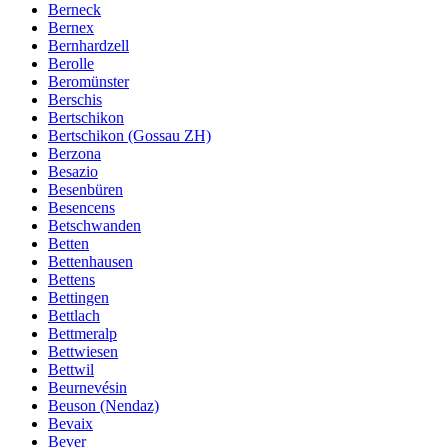
Berneck
Bernex
Bernhardzell
Berolle
Beromünster
Berschis
Bertschikon
Bertschikon (Gossau ZH)
Berzona
Besazio
Besenbüren
Besencens
Betschwanden
Betten
Bettenhausen
Bettens
Bettingen
Bettlach
Bettmeralp
Bettwiesen
Bettwil
Beurnevésin
Beuson (Nendaz)
Bevaix
Bever