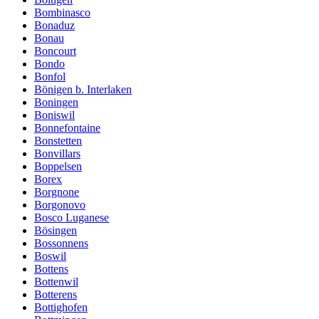
Bombinasco
Bonaduz
Bonau
Boncourt
Bondo
Bonfol
Bönigen b. Interlaken
Boningen
Boniswil
Bonnefontaine
Bonstetten
Bonvillars
Boppelsen
Borex
Borgnone
Borgonovo
Bosco Luganese
Bösingen
Bossonnens
Boswil
Bottens
Bottenwil
Botterens
Bottighofen