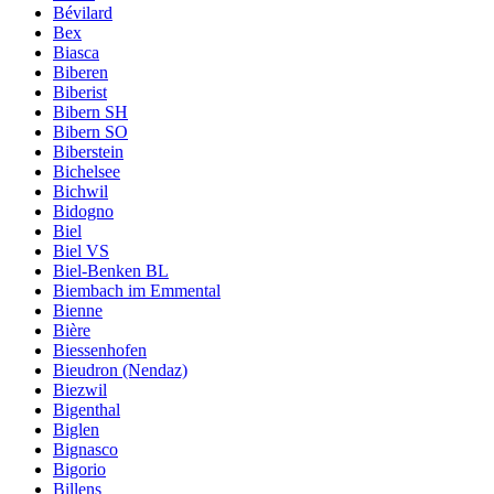
Bévilard
Bex
Biasca
Biberen
Biberist
Bibern SH
Bibern SO
Biberstein
Bichelsee
Bichwil
Bidogno
Biel
Biel VS
Biel-Benken BL
Biembach im Emmental
Bienne
Bière
Biessenhofen
Bieudron (Nendaz)
Biezwil
Bigenthal
Biglen
Bignasco
Bigorio
Billens