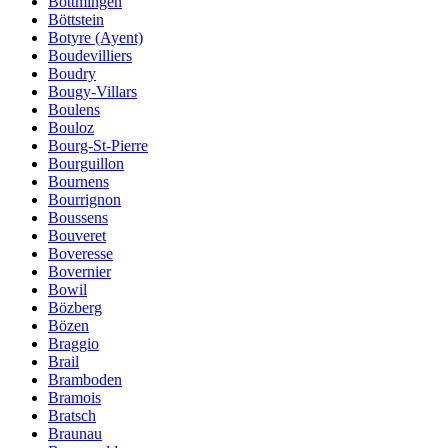
Bottmingen
Böttstein
Botyre (Ayent)
Boudevilliers
Boudry
Bougy-Villars
Boulens
Bouloz
Bourg-St-Pierre
Bourguillon
Bournens
Bourrignon
Boussens
Bouveret
Boveresse
Bovernier
Bowil
Bözberg
Bözen
Braggio
Brail
Bramboden
Bramois
Bratsch
Braunau