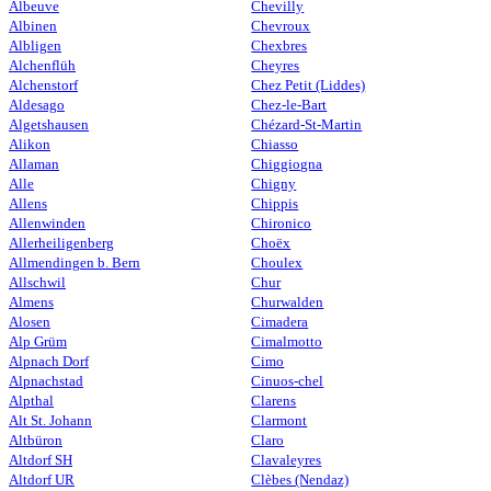
Albeuve
Chevilly
Albinen
Chevroux
Albligen
Chexbres
Alchenflüh
Cheyres
Alchenstorf
Chez Petit (Liddes)
Aldesago
Chez-le-Bart
Algetshausen
Chézard-St-Martin
Alikon
Chiasso
Allaman
Chiggiogna
Alle
Chigny
Allens
Chippis
Allenwinden
Chironico
Allerheiligenberg
Choëx
Allmendingen b. Bern
Choulex
Allschwil
Chur
Almens
Churwalden
Alosen
Cimadera
Alp Grüm
Cimalmotto
Alpnach Dorf
Cimo
Alpnachstad
Cinuos-chel
Alpthal
Clarens
Alt St. Johann
Clarmont
Altbüron
Claro
Altdorf SH
Clavaleyres
Altdorf UR
Clèbes (Nendaz)