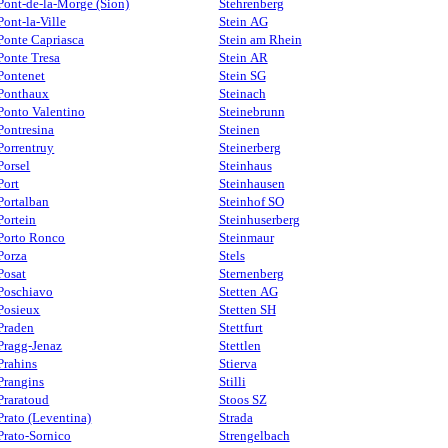
Pont-de-la-Morge (Sion)
Stehrenberg
Pont-la-Ville
Stein AG
Ponte Capriasca
Stein am Rhein
Ponte Tresa
Stein AR
Pontenet
Stein SG
Ponthaux
Steinach
Ponto Valentino
Steinebrunn
Pontresina
Steinen
Porrentruy
Steinerberg
Porsel
Steinhaus
Port
Steinhausen
Portalban
Steinhof SO
Portein
Steinhuserberg
Porto Ronco
Steinmaur
Porza
Stels
Posat
Sternenberg
Poschiavo
Stetten AG
Posieux
Stetten SH
Praden
Stettfurt
Pragg-Jenaz
Stettlen
Prahins
Stierva
Prangins
Stilli
Praratoud
Stoos SZ
Prato (Leventina)
Strada
Prato-Sornico
Strengelbach