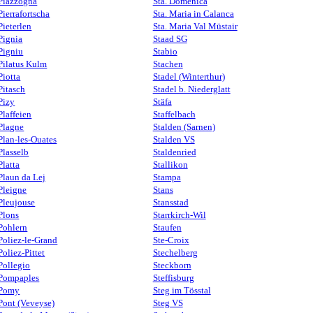
Piazzogna
Sta. Domenica
Pierrafortscha
Sta. Maria in Calanca
Pieterlen
Sta. Maria Val Müstair
Pignia
Staad SG
Pigniu
Stabio
Pilatus Kulm
Stachen
Piotta
Stadel (Winterthur)
Pitasch
Stadel b. Niederglatt
Pizy
Stäfa
Plaffeien
Staffelbach
Plagne
Stalden (Sarnen)
Plan-les-Ouates
Stalden VS
Plasselb
Staldenried
Platta
Stallikon
Plaun da Lej
Stampa
Pleigne
Stans
Pleujouse
Stansstad
Plons
Starrkirch-Wil
Pohlern
Staufen
Poliez-le-Grand
Ste-Croix
Poliez-Pittet
Stechelberg
Pollegio
Steckborn
Pompaples
Steffisburg
Pomy
Steg im Tösstal
Pont (Veveyse)
Steg VS