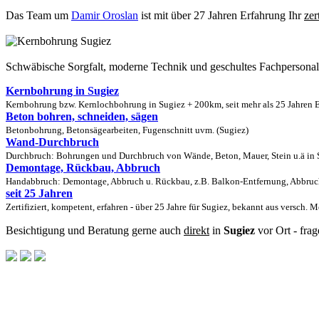
Das Team um
Damir Oroslan
ist mit über 27 Jahren Erfahrung Ihr
zer
Schwäbische Sorgfalt, moderne Technik und geschultes Fachpersona
Kernbohrung in Sugiez
Kernbohrung bzw. Kernlochbohrung in Sugiez + 200km, seit mehr als 25 Jahren E
Beton bohren, schneiden, sägen
Betonbohrung, Betonsägearbeiten, Fugenschnitt uvm. (Sugiez)
Wand-Durchbruch
Durchbruch: Bohrungen und Durchbruch von Wände, Beton, Mauer, Stein u.ä in S
Demontage, Rückbau, Abbruch
Handabbruch: Demontage, Abbruch u. Rückbau, z.B. Balkon-Entfernung, Abbruch
seit 25 Jahren
Zertifiziert, kompetent, erfahren - über 25 Jahre für Sugiez, bekannt aus versch. 
Besichtigung und Beratung gerne auch
direkt
in
Sugiez
vor Ort - fra