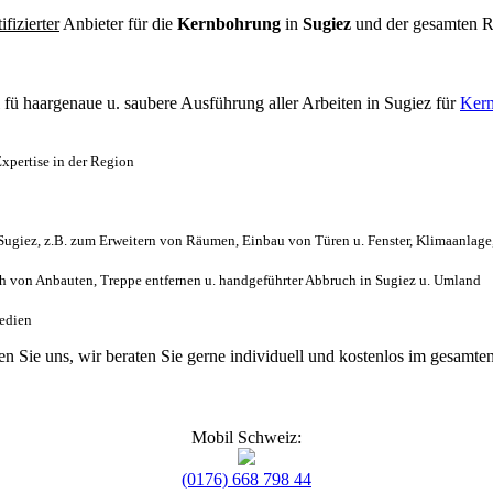
tifizierter
Anbieter für die
Kernbohrung
in
Sugiez
und der gesamten 
l
fü haargenaue u. saubere Ausführung aller Arbeiten
in Sugiez für
Kern
xpertise in der Region
ugiez, z.B. zum Erweitern von Räumen, Einbau von Türen u. Fenster, Klimaanlage
 von Anbauten, Treppe entfernen u. handgeführter Abbruch in Sugiez u. Umland
Medien
gen Sie uns, wir beraten Sie gerne individuell und kostenlos im gesam
Mobil Schweiz:
(0176) 668 798 44