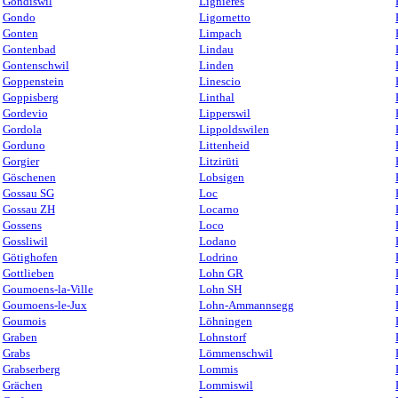
Gondiswil
Lignières
Gondo
Ligornetto
Gonten
Limpach
Gontenbad
Lindau
Gontenschwil
Linden
Goppenstein
Linescio
Goppisberg
Linthal
Gordevio
Lipperswil
Gordola
Lippoldswilen
Gorduno
Littenheid
Gorgier
Litzirüti
Göschenen
Lobsigen
Gossau SG
Loc
Gossau ZH
Locarno
Gossens
Loco
Gossliwil
Lodano
Götighofen
Lodrino
Gottlieben
Lohn GR
Goumoens-la-Ville
Lohn SH
Goumoens-le-Jux
Lohn-Ammannsegg
Goumois
Löhningen
Graben
Lohnstorf
Grabs
Lömmenschwil
Grabserberg
Lommis
Grächen
Lommiswil