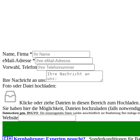
Name, Firma
*
eMail-Adresse
*
Vorwahl, Telefon
Ihre Nachricht an uns:
Foto oder Datei hochladen:
Klicke oder ziehe Dateien in diesen Bereich zum Hochladen.
Sie haben hier die Möglichkeit, Dateien hochzuladen (falls notwendig
Datenschutz gem. DSGVO
: Die einzutragenden Daten werden ausschließlich zur Bearbeitung Ihre Anfrage e
Website
🇨🇭 Kernbohrung: Experten gesucht?
Sonderkonditionen für Bauu