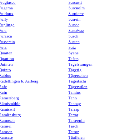
Prugiasco
Surcasti
Pugerna
Surcuolm
Puidoux
Surpierre
Pully
Surrein
Puplinge
Sursee
Pura
Suscévaz
Purasca
Susch
Pusserein
Susten
Putz
Sutz
Quarten
Syens
Quartino
Tafers
Quinten
Tagelswangen
Quinto
Tägerig
Rabius
Tägerschen
Radelfingen b. Aarberg
Tägertschi
Rafz
Tägerwilen
Rain
Tamins
Ramersberg
Tann
Rämismühle
Tannay
Ramiswil
Tarasp
Ramlinsburg
Tartar
Ramosch
Tartegnin
Ramsei
Täsch
Ramsen
Tatroz
Rancate
Täuffelen