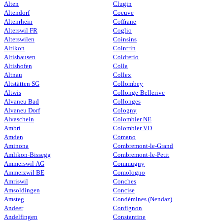
Alten
Clugin
Altendorf
Coeuve
Altenrhein
Coffrane
Alterswil FR
Coglio
Alterswilen
Coinsins
Altikon
Cointrin
Altishausen
Coldrerio
Altishofen
Colla
Altnau
Collex
Altstätten SG
Collombey
Altwis
Collonge-Bellerive
Alvaneu Bad
Collonges
Alvaneu Dorf
Cologny
Alvaschein
Colombier NE
Ambrì
Colombier VD
Amden
Comano
Aminona
Combremont-le-Grand
Amlikon-Bissegg
Combremont-le-Petit
Ammerswil AG
Commugny
Ammerzwil BE
Comologno
Amriswil
Conches
Amsoldingen
Concise
Amsteg
Condémines (Nendaz)
Andeer
Confignon
Andelfingen
Constantine