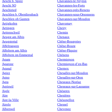
Aeschi b. Spiez
Chavannes-le-Veyron
Aeschi SO
Chavannes-les-Forts
Aeschiried
Chavannes-près-Renens
Aeschlen b. Oberdiessbach
Chavannes-sous-Orsonnens
Aeschlen ob Gunten
Chavannes-sur-Moudon
Aetigkofen
Chavornay
Aetingen
Cheiry
Aettenschwil
Chemin
Aeugst am Albis
Chenaux
Aeugstertal
Chêne-Bougeries
Affeltrangen
Chêne-Bourg
Affoltern am Albis
Chêne-Pâquier
Affoltern im Emmental
Chénens
Agarn
Chermignon
Agarone
Chermignon-d’en-Bas
Agasul
Chernex
Agiez
Chesalles-sur-Moudon
Agno
Chesalles-sur-Oron
Agra
Cheseaux-Noréaz
Agriswil
Cheseaux-sur-Lausanne
Aigle
Chéserex
Aïre
Chesières
Aire-la-Ville
Chésopelloz
Airolo
Chessel
Alberswil
Chevenez