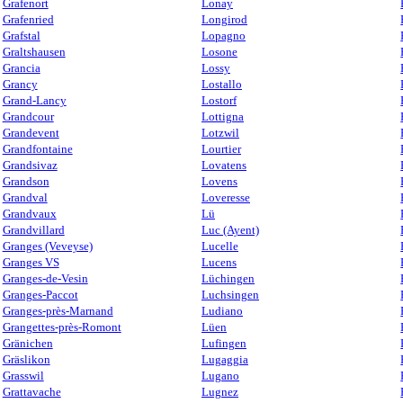
Grafenort
Lonay
Grafenried
Longirod
Grafstal
Lopagno
Graltshausen
Losone
Grancia
Lossy
Grancy
Lostallo
Grand-Lancy
Lostorf
Grandcour
Lottigna
Grandevent
Lotzwil
Grandfontaine
Lourtier
Grandsivaz
Lovatens
Grandson
Lovens
Grandval
Loveresse
Grandvaux
Lü
Grandvillard
Luc (Ayent)
Granges (Veveyse)
Lucelle
Granges VS
Lucens
Granges-de-Vesin
Lüchingen
Granges-Paccot
Luchsingen
Granges-près-Marnand
Ludiano
Grangettes-près-Romont
Lüen
Gränichen
Lufingen
Gräslikon
Lugaggia
Grasswil
Lugano
Grattavache
Lugnez