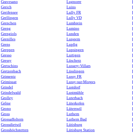
Gravesano
Lugnorre
Greich
Luins
Greifensee
Lully FR
Grellingen
Lully VD
Grenchen
Lumbrein
Greng
Lumino
Grengiols
Lunden
Grenilles
Lungern
Grens
Lupfig
Greppen
Lupsingen
Gresso
Lurtigen
Gressy
Lüscherz
Gretschins
Lussery-Villars
Gretzenbach
Lüsslingen
Grimentz
Lussy FR
Grimisuat
Lussy-sur-Morges
Grindel
Lustdorf
Grindelwald
Lustmühle
Grolley
Luterbach
Grône
Lüterkofen
Grono
Lüterswil
Gross
Luthern
Grossaffoltern
Luthern Bad
Grossdietwil
Lütisburg
Grosshöchstetten
Lütisburg Station