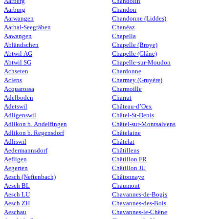
Aarberg
Chandolin
Aarburg
Chandon
Aarwangen
Chandonne (Liddes)
Aathal-Seegräben
Chanéaz
Aawangen
Chapella
Abländschen
Chapelle (Broye)
Abtwil AG
Chapelle (Glâne)
Abtwil SG
Chapelle-sur-Moudon
Achseten
Chardonne
Aclens
Charmey (Gruyère)
Acquarossa
Charmoille
Adelboden
Charrat
Adetswil
Château-d’Oex
Adligenswil
Châtel-St-Denis
Adlikon b. Andelfingen
Châtel-sur-Montsalvens
Adlikon b. Regensdorf
Châtelaine
Adliswil
Châtelat
Aedermannsdorf
Châtillens
Aefligen
Châtillon FR
Aegerten
Châtillon JU
Aesch (Neftenbach)
Châtonnaye
Aesch BL
Chaumont
Aesch LU
Chavannes-de-Bogis
Aesch ZH
Chavannes-des-Bois
Aeschau
Chavannes-le-Chêne