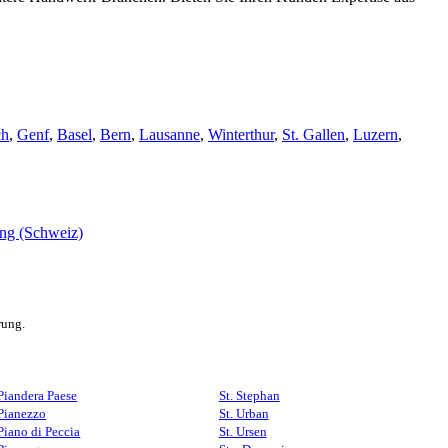
ch
,
Genf
,
Basel
,
Bern
,
Lausanne
,
Winterthur
,
St. Gallen
,
Luzern
,
rung.
Piandera Paese
St. Stephan
Pianezzo
St. Urban
Piano di Peccia
St. Ursen