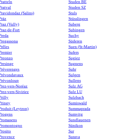
Pratteln
Studen BE
Pratval
Studen SZ
Pravidondaz (Salins)
Stuls
Präz
Stüsslingen
Praz (Vully)
Suberg
Praz-de-Fort
Subingen
Preda
Suchy
Pregassona
Süderen
Prêles
Suen (St-Martin)
Premier
Sufers
Preonzo
Sugiez
Presinge
Sugnens
Préverenges
Suhr
Prévondavaux
Sulgen
Prévonloup
Sullens
Prez-vers-Noréaz
Sulz AG
Prez-vers-Siviriez
Sulz LU
Prilly
Sulzbach
Pringy
Sumiswald
Produit (Leytron)
Summaprada
Progens
Sumvitg
Promasens
Sundlauenen
Promontogno
Sünikon
Prosito
Sur
Provence
Surava