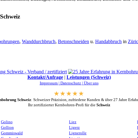
 Schweiz
bohrungen
,
Wanddurchbruch
,
Betonschneiden
u.
Handabbruch
in
Züri
Kontakt/Anfrage
|
Leistungen (Schweiz)
Impressum |
Datenschutz |
Über uns
nbohrung Schweiz
: Schweizer Präzision, zufriedene Kunden & über 27 Jahre Erfah
Ihr zertifizierter Kernbohren-Profi für die
Schweiz
Golino
Liez
Gollion
Ligerz
Gommiswald
Lignerolle