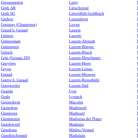
Grosswangen
Lutry
Grub AR
Lütschental
Grub SG
Lützelflüh-Goldbach
Gruben
Lutzenberg
Grugnay (Chamoson)
Luven
Grund b. Gstaad
Luzein
Grünen
Luzern-
Grünenmatt
Luzern-Altstadt
Grüningen
Luzern-Biregg:
Grüsch
Luzern-Bruch
Grüt (Gossau ZH)
Luzern-Hirschmatt:
Gruyères
Luzern-Horw
Gryon
Luzern-Littau:
Gstaad
Luzern-Musegg
Gsteig b. Gstaad
Luzern-Reussbühl
Gsteigwiler
Luzern-Süd
Guarda
Lyss
Gudo
Lyssach
Guggisberg
Macolin
Gumefens
Madetswil
Gümligen
Madiswil
Gümmenen
Madonna del Piano
Gundetswil
Madrano
Gündisau
Mädris-Vermol
Gündlischwand
Madulain