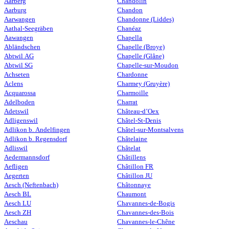
Aarberg
Chandolin
Aarburg
Chandon
Aarwangen
Chandonne (Liddes)
Aathal-Seegräben
Chanéaz
Aawangen
Chapella
Abländschen
Chapelle (Broye)
Abtwil AG
Chapelle (Glâne)
Abtwil SG
Chapelle-sur-Moudon
Achseten
Chardonne
Aclens
Charmey (Gruyère)
Acquarossa
Charmoille
Adelboden
Charrat
Adetswil
Château-d’Oex
Adligenswil
Châtel-St-Denis
Adlikon b. Andelfingen
Châtel-sur-Montsalvens
Adlikon b. Regensdorf
Châtelaine
Adliswil
Châtelat
Aedermannsdorf
Châtillens
Aefligen
Châtillon FR
Aegerten
Châtillon JU
Aesch (Neftenbach)
Châtonnaye
Aesch BL
Chaumont
Aesch LU
Chavannes-de-Bogis
Aesch ZH
Chavannes-des-Bois
Aeschau
Chavannes-le-Chêne