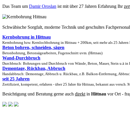
Das Team um
Damir Oroslan
ist mit über 27 Jahren Erfahrung Ihr
zer
Schwäbische Sorgfalt, moderne Technik und geschultes Fachpersona
Kernbohrung in Hittnau
Kernbohrung bzw. Kernlochbohrung in Hittnau + 200km, seit mehr als 25 Jahren 
Beton bohren, schneiden, sägen
Betonbohrung, Betonsägearbeiten, Fugenschnitt uvm. (Hittnau)
Wand-Durchbruch
Durchbruch: Bohrungen und Durchbruch von Wände, Beton, Mauer, Stein u.ä in H
Demontage, Rückbau, Abbruch
Handabbruch: Demontage, Abbruch u. Rückbau, z.B. Balkon-Entfernung, Abbruch
seit 25 Jahren
Zertifiziert, kompetent, erfahren - über 25 Jahre für Hittnau, bekannt aus versch.
Besichtigung und Beratung gerne auch
direkt
in
Hittnau
vor Ort - fr