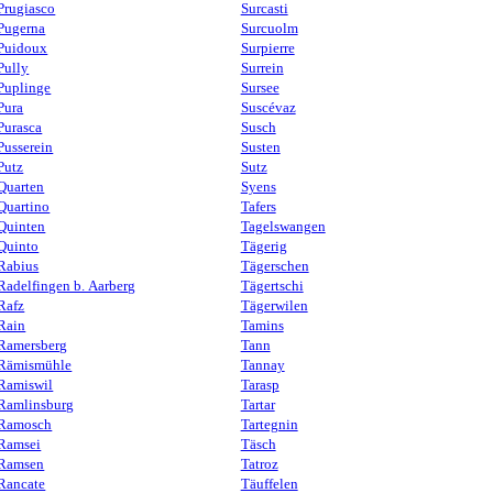
Prugiasco
Surcasti
Pugerna
Surcuolm
Puidoux
Surpierre
Pully
Surrein
Puplinge
Sursee
Pura
Suscévaz
Purasca
Susch
Pusserein
Susten
Putz
Sutz
Quarten
Syens
Quartino
Tafers
Quinten
Tagelswangen
Quinto
Tägerig
Rabius
Tägerschen
Radelfingen b. Aarberg
Tägertschi
Rafz
Tägerwilen
Rain
Tamins
Ramersberg
Tann
Rämismühle
Tannay
Ramiswil
Tarasp
Ramlinsburg
Tartar
Ramosch
Tartegnin
Ramsei
Täsch
Ramsen
Tatroz
Rancate
Täuffelen