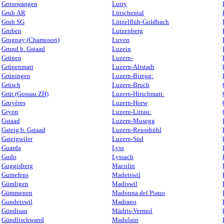
Grosswangen
Lutry
Grub AR
Lütschental
Grub SG
Lützelflüh-Goldbach
Gruben
Lutzenberg
Grugnay (Chamoson)
Luven
Grund b. Gstaad
Luzein
Grünen
Luzern-
Grünenmatt
Luzern-Altstadt
Grüningen
Luzern-Biregg:
Grüsch
Luzern-Bruch
Grüt (Gossau ZH)
Luzern-Hirschmatt:
Gruyères
Luzern-Horw
Gryon
Luzern-Littau:
Gstaad
Luzern-Musegg
Gsteig b. Gstaad
Luzern-Reussbühl
Gsteigwiler
Luzern-Süd
Guarda
Lyss
Gudo
Lyssach
Guggisberg
Macolin
Gumefens
Madetswil
Gümligen
Madiswil
Gümmenen
Madonna del Piano
Gundetswil
Madrano
Gündisau
Mädris-Vermol
Gündlischwand
Madulain