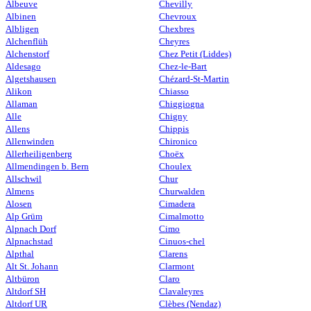
Albeuve
Chevilly
Albinen
Chevroux
Albligen
Chexbres
Alchenflüh
Cheyres
Alchenstorf
Chez Petit (Liddes)
Aldesago
Chez-le-Bart
Algetshausen
Chézard-St-Martin
Alikon
Chiasso
Allaman
Chiggiogna
Alle
Chigny
Allens
Chippis
Allenwinden
Chironico
Allerheiligenberg
Choëx
Allmendingen b. Bern
Choulex
Allschwil
Chur
Almens
Churwalden
Alosen
Cimadera
Alp Grüm
Cimalmotto
Alpnach Dorf
Cimo
Alpnachstad
Cinuos-chel
Alpthal
Clarens
Alt St. Johann
Clarmont
Altbüron
Claro
Altdorf SH
Clavaleyres
Altdorf UR
Clèbes (Nendaz)