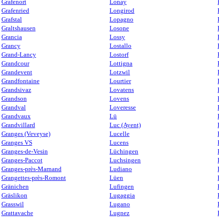
Grafenort
Lonay
Grafenried
Longirod
Grafstal
Lopagno
Graltshausen
Losone
Grancia
Lossy
Grancy
Lostallo
Grand-Lancy
Lostorf
Grandcour
Lottigna
Grandevent
Lotzwil
Grandfontaine
Lourtier
Grandsivaz
Lovatens
Grandson
Lovens
Grandval
Loveresse
Grandvaux
Lü
Grandvillard
Luc (Ayent)
Granges (Veveyse)
Lucelle
Granges VS
Lucens
Granges-de-Vesin
Lüchingen
Granges-Paccot
Luchsingen
Granges-près-Marnand
Ludiano
Grangettes-près-Romont
Lüen
Gränichen
Lufingen
Gräslikon
Lugaggia
Grasswil
Lugano
Grattavache
Lugnez