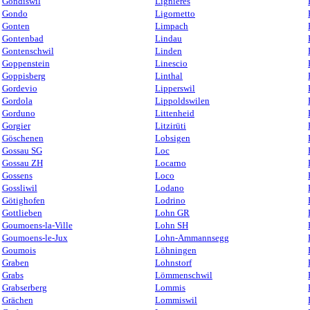
Gondiswil
Lignières
Gondo
Ligornetto
Gonten
Limpach
Gontenbad
Lindau
Gontenschwil
Linden
Goppenstein
Linescio
Goppisberg
Linthal
Gordevio
Lipperswil
Gordola
Lippoldswilen
Gorduno
Littenheid
Gorgier
Litzirüti
Göschenen
Lobsigen
Gossau SG
Loc
Gossau ZH
Locarno
Gossens
Loco
Gossliwil
Lodano
Götighofen
Lodrino
Gottlieben
Lohn GR
Goumoens-la-Ville
Lohn SH
Goumoens-le-Jux
Lohn-Ammannsegg
Goumois
Löhningen
Graben
Lohnstorf
Grabs
Lömmenschwil
Grabserberg
Lommis
Grächen
Lommiswil