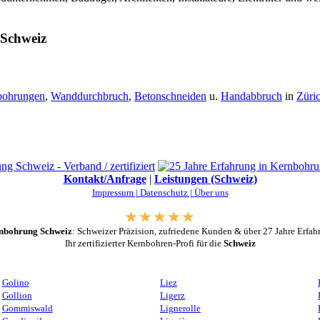
 Schweiz
bohrungen
,
Wanddurchbruch
,
Betonschneiden
u.
Handabbruch
in
Züri
Kontakt/Anfrage
|
Leistungen (Schweiz)
Impressum |
Datenschutz |
Über uns
nbohrung Schweiz
: Schweizer Präzision, zufriedene Kunden & über 27 Jahre Erfah
Ihr zertifizierter Kernbohren-Profi für die
Schweiz
Golino
Liez
Gollion
Ligerz
Gommiswald
Lignerolle