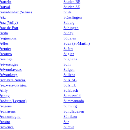
Pratteln
Studen BE
Pratval
Studen SZ
Pravidondaz (Salins)
Stuls
Präz
Stüsslingen
Praz (Vully)
Suberg
Praz-de-Fort
Subingen
Preda
Suchy
Pregassona
Süderen
Prêles
Suen (St-Martin)
Premier
Sufers
Preonzo
Sugiez
Presinge
Sugnens
Préverenges
Suhr
Prévondavaux
Sulgen
Prévonloup
Sullens
Prez-vers-Noréaz
Sulz AG
Prez-vers-Siviriez
Sulz LU
Prilly
Sulzbach
Pringy
Sumiswald
Produit (Leytron)
Summaprada
Progens
Sumvitg
Promasens
Sundlauenen
Promontogno
Sünikon
Prosito
Sur
Provence
Surava