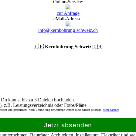
Online-Service:
zur Anfrage
eMail-Adresse:
info@kernbohrung-schweiz.ch
🇨🇭
Kernbohrung Schweiz
🇨🇭
Du kannst bis zu 3 Dateien hochladen.
), z.B. Leistungsverzeichnis oder Fotos/Pläne
rhoben und gespeichert. Nach Bearbeitung der Anfrage werden diese wieder gelöscht.
Mehr darüber.
Jetzt absenden
nternehmen, Bauträger, Architekten, Installateure, Elektriker und w