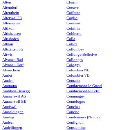
Alten
Clugin
Altendorf
Coeuve
Altenrhein
Coffrane
Alterswil FR
Coglio
Alterswilen
Coinsins
Altikon
Cointrin
Altishausen
Coldrerio
Altishofen
Colla
Altnau
Collex
Altstätten SG
Collombey
Altwis
Collonge-Bellerive
Alvaneu Bad
Collonges
Alvaneu Dorf
Cologny
Alvaschein
Colombier NE
Ambrì
Colombier VD
Amden
Comano
Aminona
Combremont-le-Grand
Amlikon-Bissegg
Combremont-le-Petit
Ammerswil AG
Commugny
Ammerzwil BE
Comologno
Amriswil
Conches
Amsoldingen
Concise
Amsteg
Condémines (Nendaz)
Andeer
Confignon
Andelfingen
Constantine