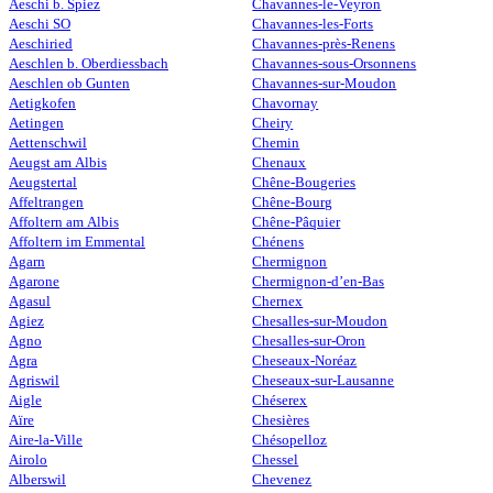
Aeschi b. Spiez
Chavannes-le-Veyron
Aeschi SO
Chavannes-les-Forts
Aeschiried
Chavannes-près-Renens
Aeschlen b. Oberdiessbach
Chavannes-sous-Orsonnens
Aeschlen ob Gunten
Chavannes-sur-Moudon
Aetigkofen
Chavornay
Aetingen
Cheiry
Aettenschwil
Chemin
Aeugst am Albis
Chenaux
Aeugstertal
Chêne-Bougeries
Affeltrangen
Chêne-Bourg
Affoltern am Albis
Chêne-Pâquier
Affoltern im Emmental
Chénens
Agarn
Chermignon
Agarone
Chermignon-d’en-Bas
Agasul
Chernex
Agiez
Chesalles-sur-Moudon
Agno
Chesalles-sur-Oron
Agra
Cheseaux-Noréaz
Agriswil
Cheseaux-sur-Lausanne
Aigle
Chéserex
Aïre
Chesières
Aire-la-Ville
Chésopelloz
Airolo
Chessel
Alberswil
Chevenez