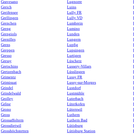
Gravesano
Lugnorre
Greich
Luins
Greifensee
Lully FR
Grellingen
Lully VD
Grenchen
Lumbrein
Greng
Lumino
Grengiols
Lunden
Grenilles
Lungern
Grens
Lupfig
Greppen
Lupsingen
Gresso
Lurtigen
Gressy
Lüscherz
Gretschins
Lussery-Villars
Gretzenbach
Lüsslingen
Grimentz
Lussy FR
Grimisuat
Lussy-sur-Morges
Grindel
Lustdorf
Grindelwald
Lustmühle
Grolley
Luterbach
Grône
Lüterkofen
Grono
Lüterswil
Gross
Luthern
Grossaffoltern
Luthern Bad
Grossdietwil
Lütisburg
Grosshöchstetten
Lütisburg Station