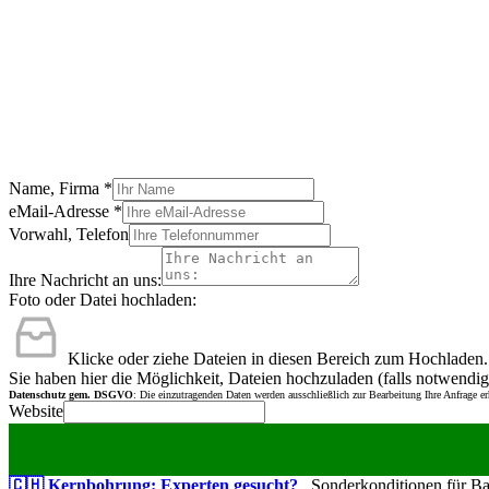
Name, Firma
*
eMail-Adresse
*
Vorwahl, Telefon
Ihre Nachricht an uns:
Foto oder Datei hochladen:
Klicke oder ziehe Dateien in diesen Bereich zum Hochladen.
Sie haben hier die Möglichkeit, Dateien hochzuladen (falls notwendig
Datenschutz gem. DSGVO
: Die einzutragenden Daten werden ausschließlich zur Bearbeitung Ihre Anfrage e
Website
🇨🇭 Kernbohrung: Experten gesucht?
Sonderkonditionen für Bauu