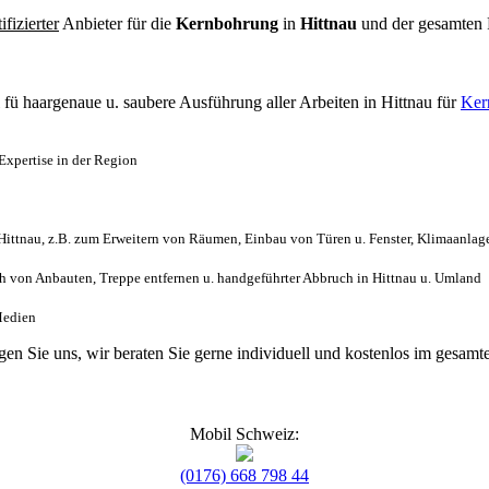
tifizierter
Anbieter für die
Kernbohrung
in
Hittnau
und der gesamten
l
fü haargenaue u. saubere Ausführung aller Arbeiten
in Hittnau für
Ker
Expertise in der Region
ittnau, z.B. zum Erweitern von Räumen, Einbau von Türen u. Fenster, Klimaanlage
 von Anbauten, Treppe entfernen u. handgeführter Abbruch in Hittnau u. Umland
 Medien
agen Sie uns, wir beraten Sie gerne individuell und kostenlos im gesa
Mobil Schweiz:
(0176) 668 798 44