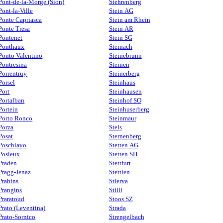
Pont-de-la-Morge (Sion)
Stehrenberg
Pont-la-Ville
Stein AG
Ponte Capriasca
Stein am Rhein
Ponte Tresa
Stein AR
Pontenet
Stein SG
Ponthaux
Steinach
Ponto Valentino
Steinebrunn
Pontresina
Steinen
Porrentruy
Steinerberg
Porsel
Steinhaus
Port
Steinhausen
Portalban
Steinhof SO
Portein
Steinhuserberg
Porto Ronco
Steinmaur
Porza
Stels
Posat
Sternenberg
Poschiavo
Stetten AG
Posieux
Stetten SH
Praden
Stettfurt
Pragg-Jenaz
Stettlen
Prahins
Stierva
Prangins
Stilli
Praratoud
Stoos SZ
Prato (Leventina)
Strada
Prato-Sornico
Strengelbach