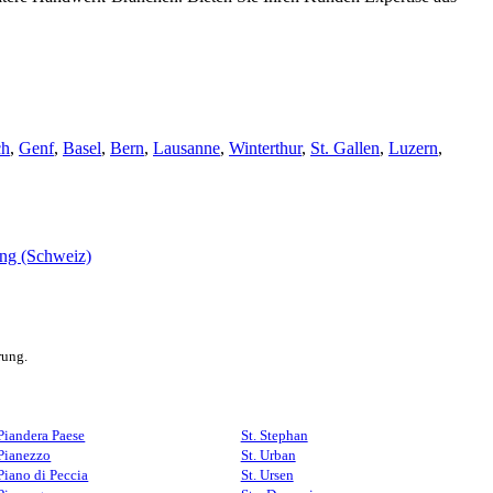
ch
,
Genf
,
Basel
,
Bern
,
Lausanne
,
Winterthur
,
St. Gallen
,
Luzern
,
rung.
Piandera Paese
St. Stephan
Pianezzo
St. Urban
Piano di Peccia
St. Ursen