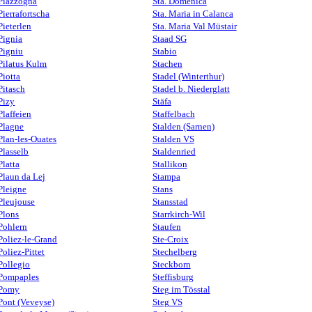
Piazzogna
Sta. Domenica
Pierrafortscha
Sta. Maria in Calanca
Pieterlen
Sta. Maria Val Müstair
Pignia
Staad SG
Pigniu
Stabio
Pilatus Kulm
Stachen
Piotta
Stadel (Winterthur)
Pitasch
Stadel b. Niederglatt
Pizy
Stäfa
Plaffeien
Staffelbach
Plagne
Stalden (Sarnen)
Plan-les-Ouates
Stalden VS
Plasselb
Staldenried
Platta
Stallikon
Plaun da Lej
Stampa
Pleigne
Stans
Pleujouse
Stansstad
Plons
Starrkirch-Wil
Pohlern
Staufen
Poliez-le-Grand
Ste-Croix
Poliez-Pittet
Stechelberg
Pollegio
Steckborn
Pompaples
Steffisburg
Pomy
Steg im Tösstal
Pont (Veveyse)
Steg VS