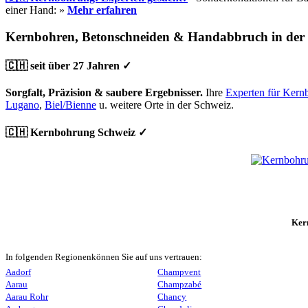
einer Hand: »
Mehr erfahren
Kernbohren, Betonschneiden & Handabbruch in der
🇨🇭 seit über 27 Jahren ✓
Sorgfalt, Präzision & saubere Ergebnisser.
Ihre
Experten für Kern
Lugano
,
Biel/Bienne
u. weitere Orte in der Schweiz.
🇨🇭 Kernbohrung Schweiz ✓
Ker
In folgenden Regionenkönnen Sie auf uns vertrauen:
Aadorf
Champvent
Aarau
Champzabé
Aarau Rohr
Chancy