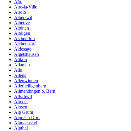
Aïre
Aire-la-Ville
Airolo
Alberswil
Albeuve
Albinen
Albligen
Alchenflüh
Alchenstorf
Aldesago
Algetshausen
Alikon
Allaman
Alle
Allens
Allenwinden
Allerheiligenberg
Allmendingen b. Bern
Allschwil
Almens
Alosen
Alp Grüm
Alpnach Dorf
Alpnachstad
Alpthal