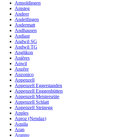
Amsoldingen
Amsteg
Andeer
Andelfingen
Andermatt
Andhausen
Andiast
Andwil SG
Andwil TG
Anglikon
Anières
Anwil
Anzère
Anzonico
Appenzell
Appenzell Eggerstanden
Appenzell Enggenhütten
Appenzell Meistersrüte
Appenzell Schlatt
Appenzell Steinegg
Apples
Aproz (Nendaz)
Aquila
Aran
Aranno