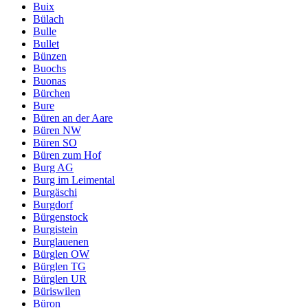
Buix
Bülach
Bulle
Bullet
Bünzen
Buochs
Buonas
Bürchen
Bure
Büren an der Aare
Büren NW
Büren SO
Büren zum Hof
Burg AG
Burg im Leimental
Burgäschi
Burgdorf
Bürgenstock
Burgistein
Burglauenen
Bürglen OW
Bürglen TG
Bürglen UR
Büriswilen
Büron