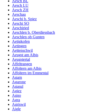
Aesch BL
Aesch LU
Aesch ZH
Aeschau
Aeschi b. Spiez
Aeschi SO
Aeschiried
Aeschlen b. Oberdiessbach
Aeschlen ob Gunten
Aetigkofen
Aetingen
Aettenschwil
Aeugst am Albis
Aeugstertal
Affeltrangen
Affoltern am Albis
Affoltern im Emmental
Agarn
Agarone
Agasul
Agiez
Agno
Agra
Agriswil
Aigle