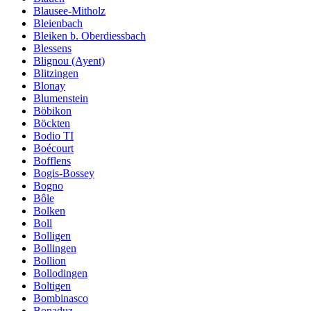
Blausee-Mitholz
Bleienbach
Bleiken b. Oberdiessbach
Blessens
Blignou (Ayent)
Blitzingen
Blonay
Blumenstein
Böbikon
Böckten
Bodio TI
Boécourt
Bofflens
Bogis-Bossey
Bogno
Bôle
Bolken
Boll
Bolligen
Bollingen
Bollion
Bollodingen
Boltigen
Bombinasco
Bonaduz