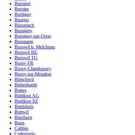
Bursinel
Bursins
Burtigny
Buseno
Büsserach
Bussigny
Bussigny-sur-Oron
Bussnang
Busswil b. Melchnau
Busswil BE
Busswil TG
Bussy FR
Bussy-Chardonney
Bussy-sur-Moudon
Bütschwil
Büttenhardt
Buttes
Büttikon AG
Buttikon SZ
Buttisholz
Buttwil
Bützberg
Buus
Cabbio
Cademario