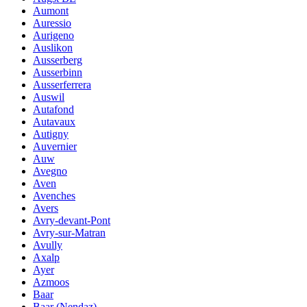
Aumont
Auressio
Aurigeno
Auslikon
Ausserberg
Ausserbinn
Ausserferrera
Auswil
Autafond
Autavaux
Autigny
Auvernier
Auw
Avegno
Aven
Avenches
Avers
Avry-devant-Pont
Avry-sur-Matran
Avully
Axalp
Ayer
Azmoos
Baar
Baar (Nendaz)