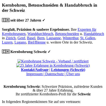
Kernbohren, Betonschneiden & Handabbruch in
der Schweiz
🇨🇭 seit über 27 Jahren ✓
Sorgfalt, Präzision & saubere Ergebnisser.
Ihre
Experten für
Kernbohrungen
,
Wanddurchbruch
,
Betonschneiden
u.
Handabbruch
in
Zürich
,
Genf
,
Basel
,
Bern
,
Lausanne
,
Winterthur
,
St. Gallen
,
Luzern
,
Lugano
,
Biel/Bienne
u. weitere Orte in der Schweiz.
🇨🇭 Kernbohrung Schweiz ✓
Kontakt/Anfrage
|
Leistungen (Schweiz)
Impressum |
Datenschutz |
Über uns
Kernbohrung Schweiz
: Schweizer Präzision, zufriedene Kunden
& über 27 Jahre Erfahrung.
Ihr zertifizierter Kernbohren-Profi für die
Schweiz
In folgenden Regionenkönnen Sie auf uns vertrauen: