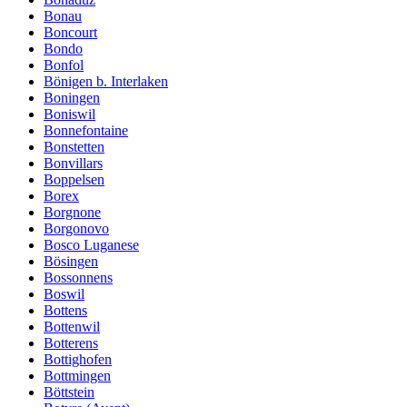
Bonau
Boncourt
Bondo
Bonfol
Bönigen b. Interlaken
Boningen
Boniswil
Bonnefontaine
Bonstetten
Bonvillars
Boppelsen
Borex
Borgnone
Borgonovo
Bosco Luganese
Bösingen
Bossonnens
Boswil
Bottens
Bottenwil
Botterens
Bottighofen
Bottmingen
Böttstein