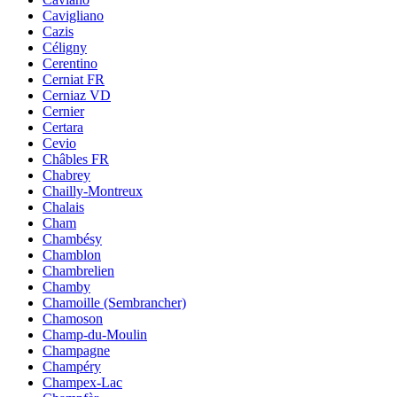
Cavigliano
Cazis
Céligny
Cerentino
Cerniat FR
Cerniaz VD
Cernier
Certara
Cevio
Châbles FR
Chabrey
Chailly-Montreux
Chalais
Cham
Chambésy
Chamblon
Chambrelien
Chamby
Chamoille (Sembrancher)
Chamoson
Champ-du-Moulin
Champagne
Champéry
Champex-Lac