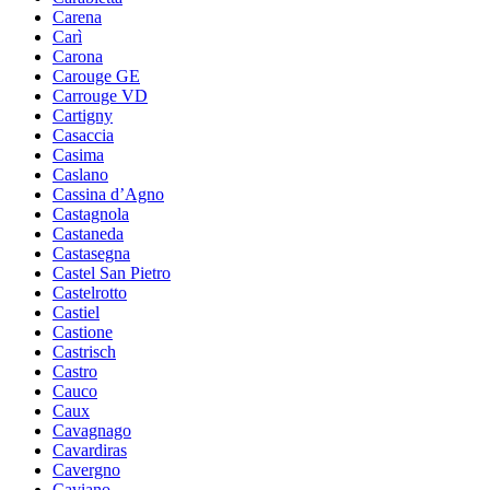
Carena
Carì
Carona
Carouge GE
Carrouge VD
Cartigny
Casaccia
Casima
Caslano
Cassina d’Agno
Castagnola
Castaneda
Castasegna
Castel San Pietro
Castelrotto
Castiel
Castione
Castrisch
Castro
Cauco
Caux
Cavagnago
Cavardiras
Cavergno
Caviano