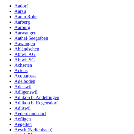
Aadorf
Aarau
Aarau Rohr
Aarberg
Aarburg
Aarwangen
Aathal-Seegräben
Aawangen
Abländschen
Abtwil AG
Abtwil SG
Achseten
Aclens
Acquarossa
Adelboden
Adetswil
Adligenswil
Adlikon b. Andelfingen
Adlikon b. Regensdorf
Adliswil
Aedermannsdorf
Aefligen
Aegerten
Aesch (Neftenbach)