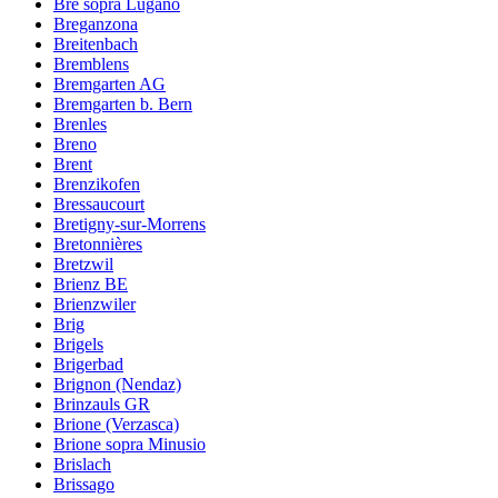
Brè sopra Lugano
Breganzona
Breitenbach
Bremblens
Bremgarten AG
Bremgarten b. Bern
Brenles
Breno
Brent
Brenzikofen
Bressaucourt
Bretigny-sur-Morrens
Bretonnières
Bretzwil
Brienz BE
Brienzwiler
Brig
Brigels
Brigerbad
Brignon (Nendaz)
Brinzauls GR
Brione (Verzasca)
Brione sopra Minusio
Brislach
Brissago