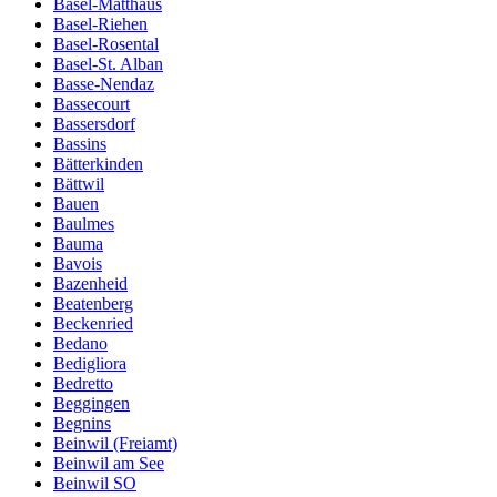
Basel-Matthäus
Basel-Riehen
Basel-Rosental
Basel-St. Alban
Basse-Nendaz
Bassecourt
Bassersdorf
Bassins
Bätterkinden
Bättwil
Bauen
Baulmes
Bauma
Bavois
Bazenheid
Beatenberg
Beckenried
Bedano
Bedigliora
Bedretto
Beggingen
Begnins
Beinwil (Freiamt)
Beinwil am See
Beinwil SO