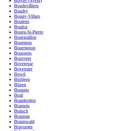
Botyre (Ayent)
Boudevilliers
Boudry
Bougy-Villars
Boulens
Bouloz
Bourg-St-Pierre
Bourguillon
Bournens
Bourrignon
Boussens
Bouveret
Boveresse
Bovernier
Bowil
Bözberg
Bözen
Braggio
Brail
Bramboden
Bramois
Bratsch
Braunau
Braunwald
Bravuogn