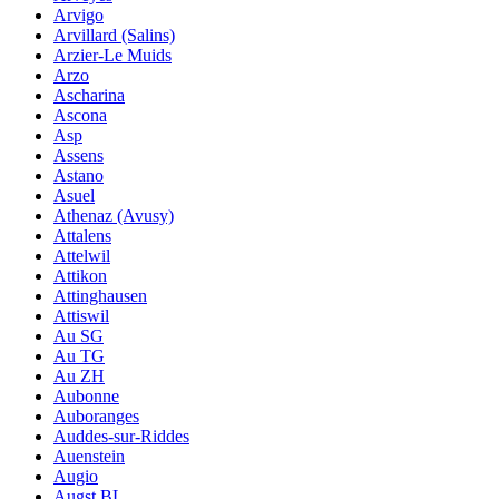
Arvigo
Arvillard (Salins)
Arzier-Le Muids
Arzo
Ascharina
Ascona
Asp
Assens
Astano
Asuel
Athenaz (Avusy)
Attalens
Attelwil
Attikon
Attinghausen
Attiswil
Au SG
Au TG
Au ZH
Aubonne
Auboranges
Auddes-sur-Riddes
Auenstein
Augio
Augst BL