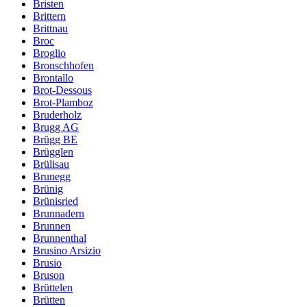
Bristen
Brittern
Brittnau
Broc
Broglio
Bronschhofen
Brontallo
Brot-Dessous
Brot-Plamboz
Bruderholz
Brugg AG
Brügg BE
Brügglen
Brülisau
Brunegg
Brünig
Brünisried
Brunnadern
Brunnen
Brunnenthal
Brusino Arsizio
Brusio
Bruson
Brüttelen
Brütten