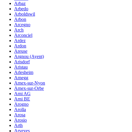
Arbaz
Arbedo
Arboldswil
Arbon
Arcegno
Arch
Arconciel
Ardez
Ardon
Areuse
Argnou (Ayent)
Arisdorf
Aristau
Arlesheim
Arnegg
Arnex-sur-Nyon
Arnex-sur-Orbe
Arni AG
Arni BE
Arogno
Arolla
Arosa
Arosio
Arth
Arveyes