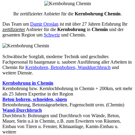
Ihr zertifizierter Anbieter für die
Kernbohrung Chemin
.
Das Team um
Damir Oroslan
ist mit über 27 Jahren Erfahrung Ihr
zertifizierter
Anbieter für die
Kernbohrung
in
Chemin
und der
gesamten Region um
Schweiz
und Chemin.
Schwäbische Sorgfalt, moderne Technik und geschultes
Fachpersonal
fü haargenaue u. saubere Ausführung aller Arbeiten
in
Chemin für
Kernbohren, Betonbohren, Wanddurchbruch
und
weitere Dienste.
Kernbohrung in Chemin
Kernbohrung bzw. Kernlochbohrung in Chemin + 200km, seit mehr
als 25 Jahren Expertise in der Region
Beton bohren, schneiden, sägen
Betonbohrung, Betonsägearbeiten, Fugenschnitt uvm. (Chemin)
Wand-Durchbruch
Durchbruch: Bohrungen und Durchbruch von Wände, Beton,
Mauer, Stein u.ä in Chemin, z.B. zum Erweitern von Räumen,
Einbau von Türen u. Fenster, Klimaanlage, Kamin-Einbau u.
weitere