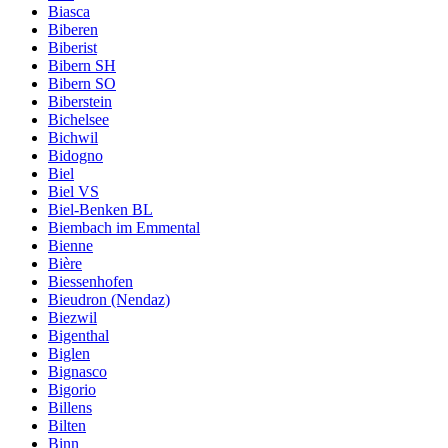
Biasca
Biberen
Biberist
Bibern SH
Bibern SO
Biberstein
Bichelsee
Bichwil
Bidogno
Biel
Biel VS
Biel-Benken BL
Biembach im Emmental
Bienne
Bière
Biessenhofen
Bieudron (Nendaz)
Biezwil
Bigenthal
Biglen
Bignasco
Bigorio
Billens
Bilten
Binn