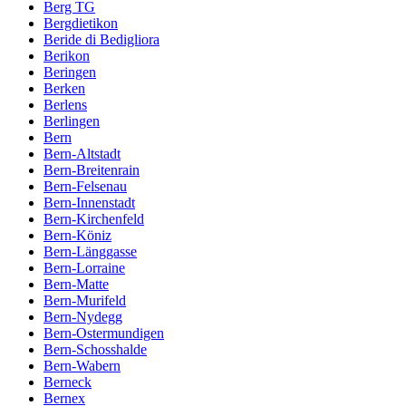
Berg TG
Bergdietikon
Beride di Bedigliora
Berikon
Beringen
Berken
Berlens
Berlingen
Bern
Bern-Altstadt
Bern-Breitenrain
Bern-Felsenau
Bern-Innenstadt
Bern-Kirchenfeld
Bern-Köniz
Bern-Länggasse
Bern-Lorraine
Bern-Matte
Bern-Murifeld
Bern-Nydegg
Bern-Ostermundigen
Bern-Schosshalde
Bern-Wabern
Berneck
Bernex