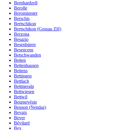
Bernhardzell
Berolle
Beromünster
Berschis
Bertschikon
Bertschikon (Gossau ZH)
Berzona
Besazio
Besenbüren
Besencens
Betschwanden
Betten
Bettenhausen
Bettens
Bettingen
Bettlach
Bettmeralp
Bettwiesen
Bettwil
Beurnevésin
Beuson (Nendaz)
Bevaix
Bever
Bévilard
Bex