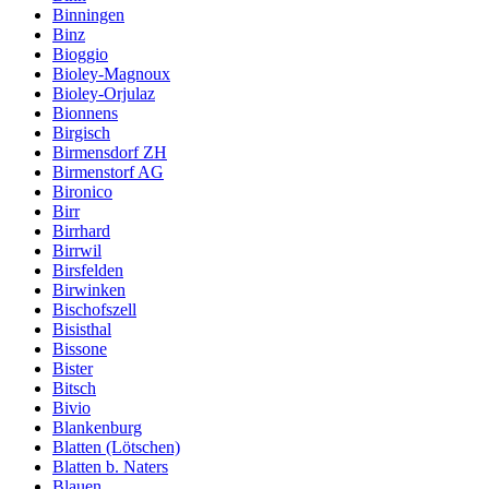
Binningen
Binz
Bioggio
Bioley-Magnoux
Bioley-Orjulaz
Bionnens
Birgisch
Birmensdorf ZH
Birmenstorf AG
Bironico
Birr
Birrhard
Birrwil
Birsfelden
Birwinken
Bischofszell
Bisisthal
Bissone
Bister
Bitsch
Bivio
Blankenburg
Blatten (Lötschen)
Blatten b. Naters
Blauen