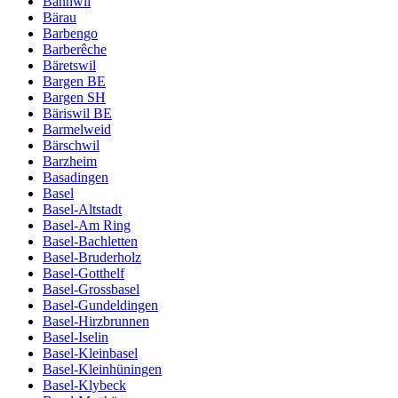
Bannwil
Bärau
Barbengo
Barberêche
Bäretswil
Bargen BE
Bargen SH
Bäriswil BE
Barmelweid
Bärschwil
Barzheim
Basadingen
Basel
Basel-Altstadt
Basel-Am Ring
Basel-Bachletten
Basel-Bruderholz
Basel-Gotthelf
Basel-Grossbasel
Basel-Gundeldingen
Basel-Hirzbrunnen
Basel-Iselin
Basel-Kleinbasel
Basel-Kleinhüningen
Basel-Klybeck