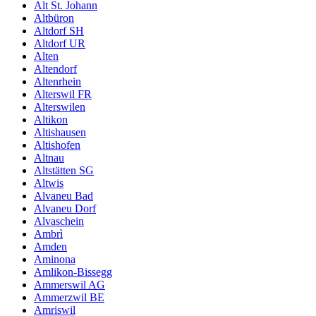
Alt St. Johann
Altbüron
Altdorf SH
Altdorf UR
Alten
Altendorf
Altenrhein
Alterswil FR
Alterswilen
Altikon
Altishausen
Altishofen
Altnau
Altstätten SG
Altwis
Alvaneu Bad
Alvaneu Dorf
Alvaschein
Ambrì
Amden
Aminona
Amlikon-Bissegg
Ammerswil AG
Ammerzwil BE
Amriswil