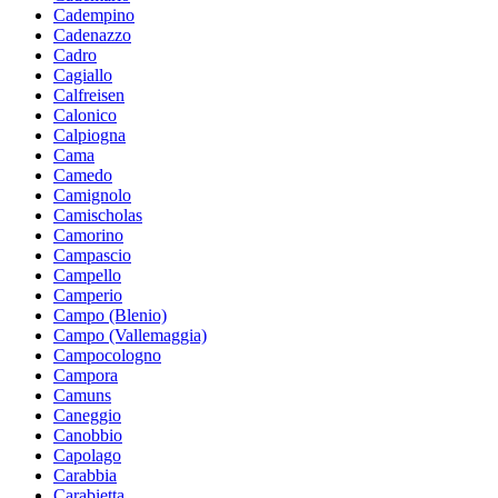
Cadempino
Cadenazzo
Cadro
Cagiallo
Calfreisen
Calonico
Calpiogna
Cama
Camedo
Camignolo
Camischolas
Camorino
Campascio
Campello
Camperio
Campo (Blenio)
Campo (Vallemaggia)
Campocologno
Campora
Camuns
Caneggio
Canobbio
Capolago
Carabbia
Carabietta