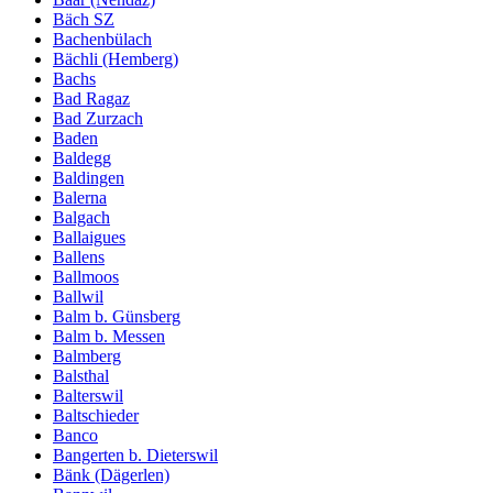
Bäch SZ
Bachenbülach
Bächli (Hemberg)
Bachs
Bad Ragaz
Bad Zurzach
Baden
Baldegg
Baldingen
Balerna
Balgach
Ballaigues
Ballens
Ballmoos
Ballwil
Balm b. Günsberg
Balm b. Messen
Balmberg
Balsthal
Balterswil
Baltschieder
Banco
Bangerten b. Dieterswil
Bänk (Dägerlen)