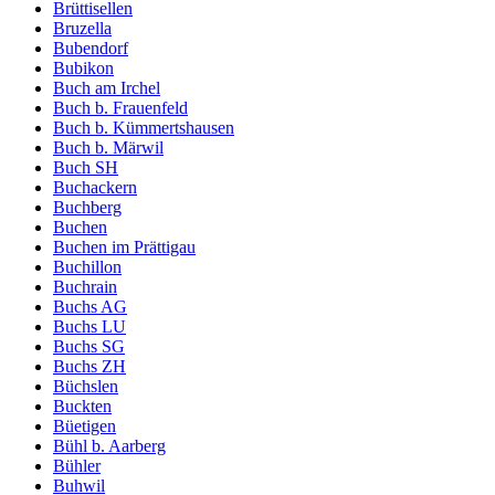
Brüttisellen
Bruzella
Bubendorf
Bubikon
Buch am Irchel
Buch b. Frauenfeld
Buch b. Kümmertshausen
Buch b. Märwil
Buch SH
Buchackern
Buchberg
Buchen
Buchen im Prättigau
Buchillon
Buchrain
Buchs AG
Buchs LU
Buchs SG
Buchs ZH
Büchslen
Buckten
Büetigen
Bühl b. Aarberg
Bühler
Buhwil