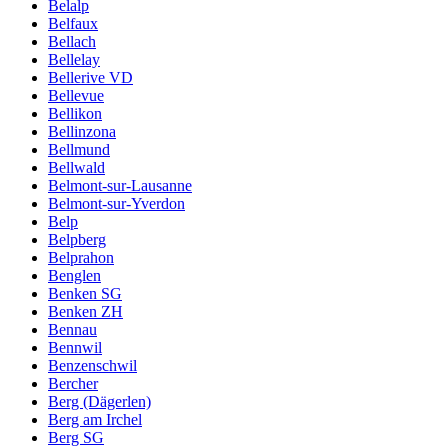
Belalp
Belfaux
Bellach
Bellelay
Bellerive VD
Bellevue
Bellikon
Bellinzona
Bellmund
Bellwald
Belmont-sur-Lausanne
Belmont-sur-Yverdon
Belp
Belpberg
Belprahon
Benglen
Benken SG
Benken ZH
Bennau
Bennwil
Benzenschwil
Bercher
Berg (Dägerlen)
Berg am Irchel
Berg SG