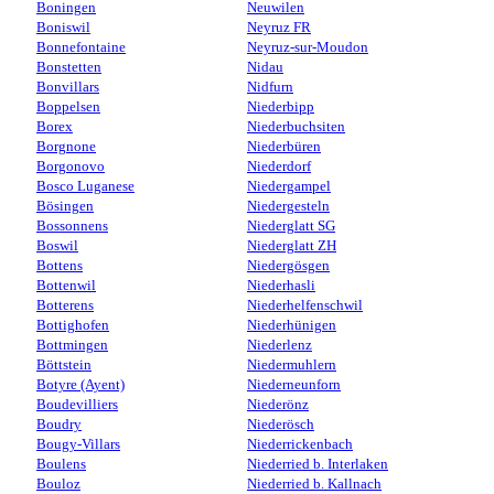
Boningen
Neuwilen
Boniswil
Neyruz FR
Bonnefontaine
Neyruz-sur-Moudon
Bonstetten
Nidau
Bonvillars
Nidfurn
Boppelsen
Niederbipp
Borex
Niederbuchsiten
Borgnone
Niederbüren
Borgonovo
Niederdorf
Bosco Luganese
Niedergampel
Bösingen
Niedergesteln
Bossonnens
Niederglatt SG
Boswil
Niederglatt ZH
Bottens
Niedergösgen
Bottenwil
Niederhasli
Botterens
Niederhelfenschwil
Bottighofen
Niederhünigen
Bottmingen
Niederlenz
Böttstein
Niedermuhlern
Botyre (Ayent)
Niederneunforn
Boudevilliers
Niederönz
Boudry
Niederösch
Bougy-Villars
Niederrickenbach
Boulens
Niederried b. Interlaken
Bouloz
Niederried b. Kallnach