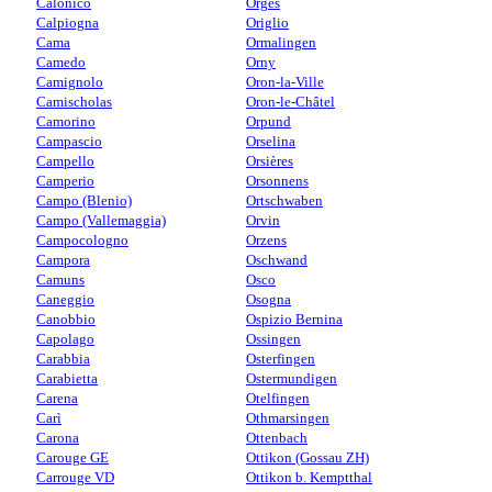
Calonico
Orges
Calpiogna
Origlio
Cama
Ormalingen
Camedo
Orny
Camignolo
Oron-la-Ville
Camischolas
Oron-le-Châtel
Camorino
Orpund
Campascio
Orselina
Campello
Orsières
Camperio
Orsonnens
Campo (Blenio)
Ortschwaben
Campo (Vallemaggia)
Orvin
Campocologno
Orzens
Campora
Oschwand
Camuns
Osco
Caneggio
Osogna
Canobbio
Ospizio Bernina
Capolago
Ossingen
Carabbia
Osterfingen
Carabietta
Ostermundigen
Carena
Otelfingen
Carì
Othmarsingen
Carona
Ottenbach
Carouge GE
Ottikon (Gossau ZH)
Carrouge VD
Ottikon b. Kemptthal