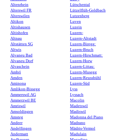
Altenrhein
Lütschental
Alterswil FR
Lützelflüh-Goldbach
Alterswilen
Lutzenberg
Altikon
Luven
Altishausen
Luzein
Altishofen
Luzern-
Altnau
Luzern-Altstadt
Altstätten SG
Luzern-Biregg:
Altwis
Luzern-Bruch
Alvaneu Bad
Luzern-Hirschmatt:
Alvaneu Dorf
Luzern-Horw
Alvaschein
Luzern-Littau:
Ambrì
Luzern-Musegg
Amden
Luzern-Reussbühl
Aminona
Luzern-Süd
Amlikon-Bissegg
Lyss
Ammerswil AG
Lyssach
Ammerzwil BE
Macolin
Amriswil
Madetswil
Amsoldingen
Madiswil
Amsteg
Madonna del Piano
Andeer
Madrano
Andelfingen
Mädris-Vermol
Andermatt
Madulain
Andhausen
Magadino