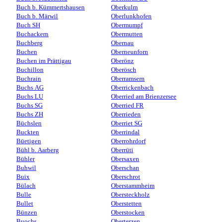
Buch b. Kümmertshausen
Oberkulm
Buch b. Märwil
Oberlunkhofen
Buch SH
Obermumpf
Buchackern
Obermutten
Buchberg
Obernau
Buchen
Oberneunforn
Buchen im Prättigau
Oberönz
Buchillon
Oberösch
Buchrain
Oberramsern
Buchs AG
Oberrickenbach
Buchs LU
Oberried am Brienzersee
Buchs SG
Oberried FR
Buchs ZH
Oberrieden
Büchslen
Oberriet SG
Buckten
Oberrindal
Büetigen
Oberrohrdorf
Bühl b. Aarberg
Oberrüti
Bühler
Obersaxen
Buhwil
Oberschan
Buix
Oberschrot
Bülach
Oberstammheim
Bulle
Obersteckholz
Bullet
Oberstetten
Bünzen
Oberstocken
Buochs
Oberterzen