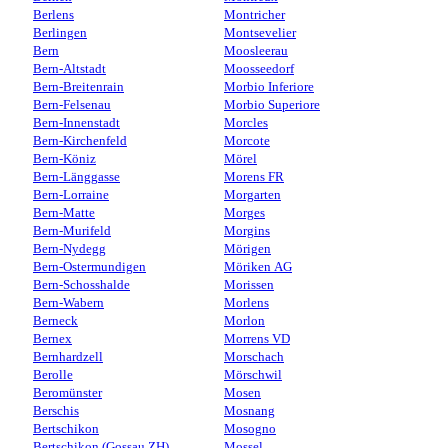
Berlens
Montricher
Berlingen
Montsevelier
Bern
Moosleerau
Bern-Altstadt
Moosseedorf
Bern-Breitenrain
Morbio Inferiore
Bern-Felsenau
Morbio Superiore
Bern-Innenstadt
Morcles
Bern-Kirchenfeld
Morcote
Bern-Köniz
Mörel
Bern-Länggasse
Morens FR
Bern-Lorraine
Morgarten
Bern-Matte
Morges
Bern-Murifeld
Morgins
Bern-Nydegg
Mörigen
Bern-Ostermundigen
Möriken AG
Bern-Schosshalde
Morissen
Bern-Wabern
Morlens
Berneck
Morlon
Bernex
Morrens VD
Bernhardzell
Morschach
Berolle
Mörschwil
Beromünster
Mosen
Berschis
Mosnang
Bertschikon
Mosogno
Bertschikon (Gossau ZH)
Mossel