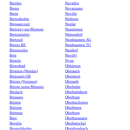
Brenles
Novalles
Breno
Novazzano
Brent
Noville
Brenzikofen
Nufenen
Bressaucourt
Nuglar
Bretigny-sur-Morrens
Nunningen
Bretonnières
Nürensdorf
Bretzwil
Nussbaumen AG
Brienz BE
Nussbaumen TG
Brienzwiler
Nusshof
Brig
Nuvilly
Brigels
Nyon
Brigerbad
Obbürgen
Brignon (Nendaz)
Oberaach
Brinzauls GR
Oberägeri
Brione (Verzasca)
Oberarth
Brione sopra Minusio
Oberbalm
Brislach
Oberbalmberg
Brissago
Oberbipp
Bristen
Oberbuchsiten
Brittern
Oberbüren
Brittnau
Oberburg
Broc
Oberbussnang
Broglio
Oberbütschel
Bronschhofen
Oberdiessbach