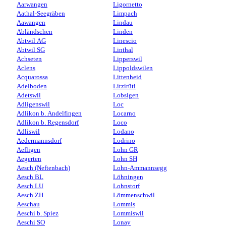
Aarwangen
Ligornetto
Aathal-Seegräben
Limpach
Aawangen
Lindau
Abländschen
Linden
Abtwil AG
Linescio
Abtwil SG
Linthal
Achseten
Lipperswil
Aclens
Lippoldswilen
Acquarossa
Littenheid
Adelboden
Litzirüti
Adetswil
Lobsigen
Adligenswil
Loc
Adlikon b. Andelfingen
Locarno
Adlikon b. Regensdorf
Loco
Adliswil
Lodano
Aedermannsdorf
Lodrino
Aefligen
Lohn GR
Aegerten
Lohn SH
Aesch (Neftenbach)
Lohn-Ammannsegg
Aesch BL
Löhningen
Aesch LU
Lohnstorf
Aesch ZH
Lömmenschwil
Aeschau
Lommis
Aeschi b. Spiez
Lommiswil
Aeschi SO
Lonay