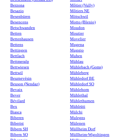
Berzona
Môtier (Vully)
Besazio
Môtiers NE
Besenbüren
Mötschwil
Besencens
Motto (Blenio)
Betschwanden
Moudon
Betten
Moutier
Bettenhausen
Movelier
Bettens
Mugena
Bettingen
Muggio
Bettlach
Muhen
Bettmeralp
Mühlau
Bettwiesen
Mühlebach (Goms)
Bettwil
Mühleberg
Beurnevésin
Mühledorf BE
Beuson (Nendaz)
Mühledorf SO
Bevaix
Mühlehorn
Bever
Mühlethal
Bévilard
Mühlethurnen
Bex
Mühlrüti
Biasca
Mülchi
Biberen
Mulegns
Biberist
Mülenen
Bibern SH
Müllheim Dorf
Bibern SO
Müllheim-Wigoltingen