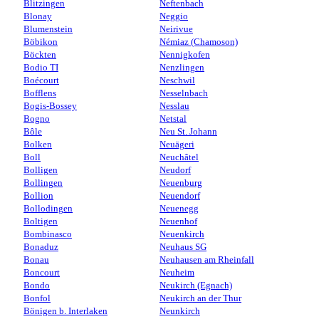
Blitzingen
Neftenbach
Blonay
Neggio
Blumenstein
Neirivue
Böbikon
Némiaz (Chamoson)
Böckten
Nennigkofen
Bodio TI
Nenzlingen
Boécourt
Neschwil
Bofflens
Nesselnbach
Bogis-Bossey
Nesslau
Bogno
Netstal
Bôle
Neu St. Johann
Bolken
Neuägeri
Boll
Neuchâtel
Bolligen
Neudorf
Bollingen
Neuenburg
Bollion
Neuendorf
Bollodingen
Neuenegg
Boltigen
Neuenhof
Bombinasco
Neuenkirch
Bonaduz
Neuhaus SG
Bonau
Neuhausen am Rheinfall
Boncourt
Neuheim
Bondo
Neukirch (Egnach)
Bonfol
Neukirch an der Thur
Bönigen b. Interlaken
Neunkirch