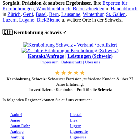
Sorgfalt, Präzision & saubere Ergebnisser.
Ihre
Experten für
Kernbohrungen
,
Wanddurchbruch
,
Betonschneiden
u.
Handabbruch
in
Zürich
,
Genf
,
Basel
,
Bern
,
Lausanne
,
Winterthur
,
St. Gallen
,
Luzern
,
Lugano
,
Biel/Bienne
u. weitere Orte in der Schweiz.
🇨🇭 Kernbohrung Schweiz ✓
Kontakt/Anfrage
|
Leistungen (Schweiz)
Impressum |
Datenschutz |
Über uns
Kernbohrung Schweiz
: Schweizer Präzision, zufriedene Kunden & über 27
Jahre Erfahrung.
Ihr zertifizierter Kernbohren-Profi für die
Schweiz
In folgenden Regionenkönnen Sie auf uns vertrauen:
Aadorf
Liestal
Aarau
Liez
Aarau Rohr
Ligerz
Aarberg
Lignerolle
Aarburg
Lignières