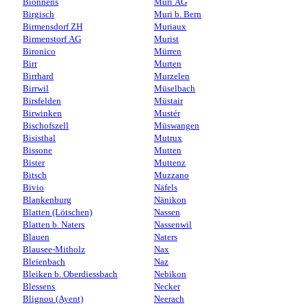
Bionnens
Muri AG
Birgisch
Muri b. Bern
Birmensdorf ZH
Muriaux
Birmenstorf AG
Murist
Bironico
Mürren
Birr
Murten
Birrhard
Murzelen
Birrwil
Müselbach
Birsfelden
Müstair
Birwinken
Mustér
Bischofszell
Müswangen
Bisisthal
Mutrux
Bissone
Mutten
Bister
Muttenz
Bitsch
Muzzano
Bivio
Näfels
Blankenburg
Nänikon
Blatten (Lötschen)
Nassen
Blatten b. Naters
Nassenwil
Blauen
Naters
Blausee-Mitholz
Nax
Bleienbach
Naz
Bleiken b. Oberdiessbach
Nebikon
Blessens
Necker
Blignou (Ayent)
Neerach