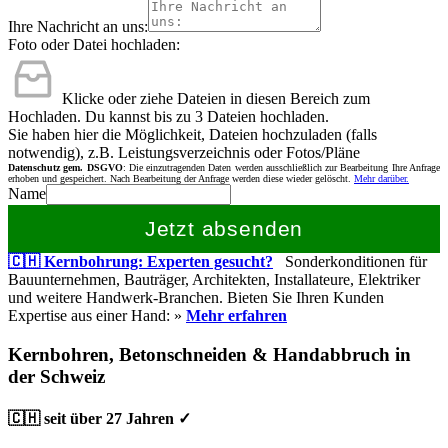
Ihre Nachricht an uns:
Foto oder Datei hochladen:
Klicke oder ziehe Dateien in diesen Bereich zum
Hochladen.
Du kannst bis zu 3 Dateien hochladen.
Sie haben hier die Möglichkeit, Dateien hochzuladen (falls
notwendig), z.B. Leistungsverzeichnis oder Fotos/Pläne
Datenschutz gem. DSGVO
: Die einzutragenden Daten werden ausschließlich zur Bearbeitung Ihre Anfrage
erhoben und gespeichert. Nach Bearbeitung der Anfrage werden diese wieder gelöscht.
Mehr darüber.
Name
Jetzt absenden
🇨🇭 Kernbohrung: Experten gesucht?
Sonderkonditionen für
Bauunternehmen, Bauträger, Architekten, Installateure, Elektriker
und weitere Handwerk-Branchen. Bieten Sie Ihren Kunden
Expertise aus einer Hand: »
Mehr erfahren
Kernbohren, Betonschneiden & Handabbruch in
der Schweiz
🇨🇭 seit über 27 Jahren ✓