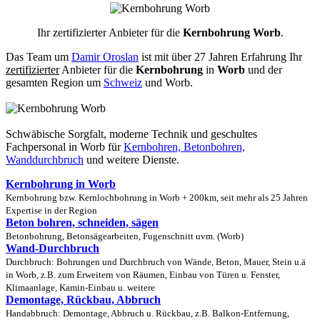
Ihr zertifizierter Anbieter für die
Kernbohrung Worb
.
Das Team um
Damir Oroslan
ist mit über 27 Jahren Erfahrung Ihr
zertifizierter
Anbieter für die
Kernbohrung
in
Worb
und der
gesamten Region um
Schweiz
und Worb.
Schwäbische Sorgfalt, moderne Technik und geschultes
Fachpersonal
in Worb für
Kernbohren, Betonbohren,
Wanddurchbruch
und weitere Dienste.
Kernbohrung in Worb
Kernbohrung bzw. Kernlochbohrung in Worb + 200km, seit mehr als 25 Jahren
Expertise in der Region
Beton bohren, schneiden, sägen
Betonbohrung, Betonsägearbeiten, Fugenschnitt uvm. (Worb)
Wand-Durchbruch
Durchbruch: Bohrungen und Durchbruch von Wände, Beton, Mauer, Stein u.ä
in Worb, z.B. zum Erweitern von Räumen, Einbau von Türen u. Fenster,
Klimaanlage, Kamin-Einbau u. weitere
Demontage, Rückbau, Abbruch
Handabbruch: Demontage, Abbruch u. Rückbau, z.B. Balkon-Entfernung,