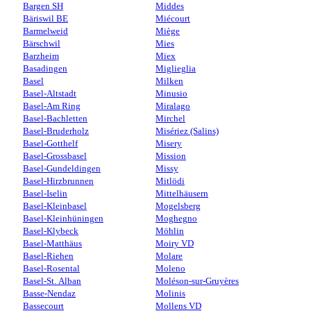
Bargen SH
Middes
Bäriswil BE
Miécourt
Barmelweid
Miège
Bärschwil
Mies
Barzheim
Miex
Basadingen
Miglieglia
Basel
Milken
Basel-Altstadt
Minusio
Basel-Am Ring
Miralago
Basel-Bachletten
Mirchel
Basel-Bruderholz
Misériez (Salins)
Basel-Gotthelf
Misery
Basel-Grossbasel
Mission
Basel-Gundeldingen
Missy
Basel-Hirzbrunnen
Mitlödi
Basel-Iselin
Mittelhäusern
Basel-Kleinbasel
Mogelsberg
Basel-Kleinhüningen
Moghegno
Basel-Klybeck
Möhlin
Basel-Matthäus
Moiry VD
Basel-Riehen
Molare
Basel-Rosental
Moleno
Basel-St. Alban
Moléson-sur-Gruyères
Basse-Nendaz
Molinis
Bassecourt
Mollens VD