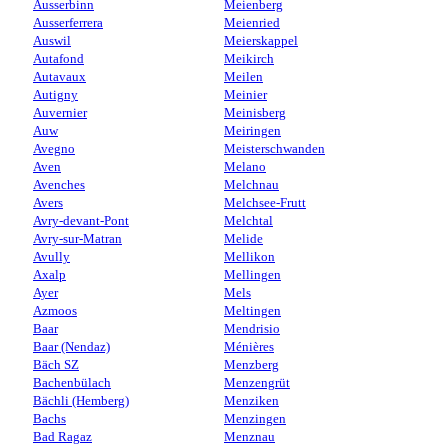
Ausserbinn
Meienberg
Ausserferrera
Meienried
Auswil
Meierskappel
Autafond
Meikirch
Autavaux
Meilen
Autigny
Meinier
Auvernier
Meinisberg
Auw
Meiringen
Avegno
Meisterschwanden
Aven
Melano
Avenches
Melchnau
Avers
Melchsee-Frutt
Avry-devant-Pont
Melchtal
Avry-sur-Matran
Melide
Avully
Mellikon
Axalp
Mellingen
Ayer
Mels
Azmoos
Meltingen
Baar
Mendrisio
Baar (Nendaz)
Ménières
Bäch SZ
Menzberg
Bachenbülach
Menzengrüt
Bächli (Hemberg)
Menziken
Bachs
Menzingen
Bad Ragaz
Menznau