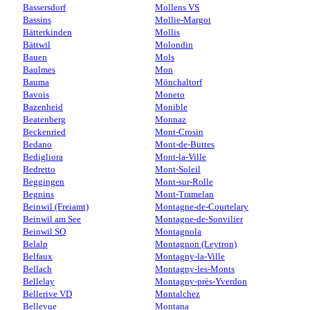
Bassersdorf
Mollens VS
Bassins
Mollie-Margot
Bätterkinden
Mollis
Bättwil
Molondin
Bauen
Mols
Baulmes
Mon
Bauma
Mönchaltorf
Bavois
Moneto
Bazenheid
Monible
Beatenberg
Monnaz
Beckenried
Mont-Crosin
Bedano
Mont-de-Buttes
Bedigliora
Mont-la-Ville
Bedretto
Mont-Soleil
Beggingen
Mont-sur-Rolle
Begnins
Mont-Tramelan
Beinwil (Freiamt)
Montagne-de-Courtelary
Beinwil am See
Montagne-de-Sonvilier
Beinwil SO
Montagnola
Belalp
Montagnon (Leytron)
Belfaux
Montagny-la-Ville
Bellach
Montagny-les-Monts
Bellelay
Montagny-près-Yverdon
Bellerive VD
Montalchez
Bellevue
Montana