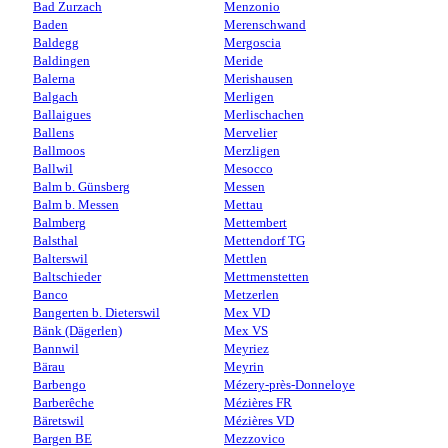
Bad Zurzach
Menzonio
Baden
Merenschwand
Baldegg
Mergoscia
Baldingen
Meride
Balerna
Merishausen
Balgach
Merligen
Ballaigues
Merlischachen
Ballens
Mervelier
Ballmoos
Merzligen
Ballwil
Mesocco
Balm b. Günsberg
Messen
Balm b. Messen
Mettau
Balmberg
Mettembert
Balsthal
Mettendorf TG
Balterswil
Mettlen
Baltschieder
Mettmenstetten
Banco
Metzerlen
Bangerten b. Dieterswil
Mex VD
Bänk (Dägerlen)
Mex VS
Bannwil
Meyriez
Bärau
Meyrin
Barbengo
Mézery-près-Donneloye
Barberêche
Mézières FR
Bäretswil
Mézières VD
Bargen BE
Mezzovico