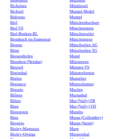
Biberstein
Mülligen
Bichelsee
Mümliswil
Bichwil
Mumpé Medel
Bidogno
Mumpf
Biel
Münchenbuchsee
Biel VS
Münchenstein
Biel-Benken BL
Münchenwiler
Biembach im Emmental
Münchringen
Bienne
Münchwilen AG
Bière
Münchwilen TG
Biessenhofen
Mund
Bieudron (Nendaz)
Münsingen
Biezwil
Münster VS
Bigenthal
Münsterlingen
Biglen
Muntelier
Bignasco
Müntschemier
Bigorio
Muolen
Billens
Muotathal
Bilten
Mur (Vully) FR
Binn
Mur (Vully) VD
Binningen
Muralto
Binz
Muraz (Collombey)
Bioggio
Muraz (Sierre)
Bioley-Magnoux
Murg
Bioley-Orjulaz
Murgenthal