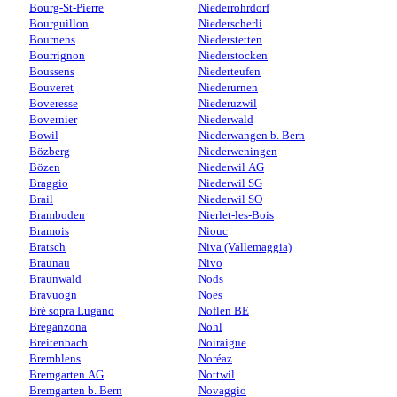
Bourg-St-Pierre
Niederrohrdorf
Bourguillon
Niederscherli
Bournens
Niederstetten
Bourrignon
Niederstocken
Boussens
Niederteufen
Bouveret
Niederurnen
Boveresse
Niederuzwil
Bovernier
Niederwald
Bowil
Niederwangen b. Bern
Bözberg
Niederweningen
Bözen
Niederwil AG
Braggio
Niederwil SG
Brail
Niederwil SO
Bramboden
Nierlet-les-Bois
Bramois
Niouc
Bratsch
Niva (Vallemaggia)
Braunau
Nivo
Braunwald
Nods
Bravuogn
Noës
Brè sopra Lugano
Noflen BE
Breganzona
Nohl
Breitenbach
Noiraigue
Bremblens
Noréaz
Bremgarten AG
Nottwil
Bremgarten b. Bern
Novaggio