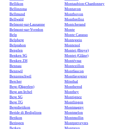
Bellikon
Montaubion-Chardonney
Bellinzona
Montavon
Bellmund
Montbovon
Bellwald
Montbrelloz
Belmont-sur-Lausanne
Montcherand
Belmont-sur-Yverdon
Monte
Belp
Monte Carasso
Belpberg
Monteggio
Belprahon
Montenol
Benglen
Montet (Broye)
Benken SG
Montet (Glâne)
Benken ZH
Montévraz
Bennau
Montezillon
Bennwil
Montfaucon
Benzenschwil
Montfavergier
Bercher
Mönthal
Berg (Dägerlen)
Montherod
Berg am Irchel
Monthey
Berg SG
Montignez
Berg TG
Montlingen
Bergdietikon
Montmagny
Beride di Bedigliora
Montmelon
Berikon
Montmollin
Beringen
Montpreveyres
Berken
Montreux