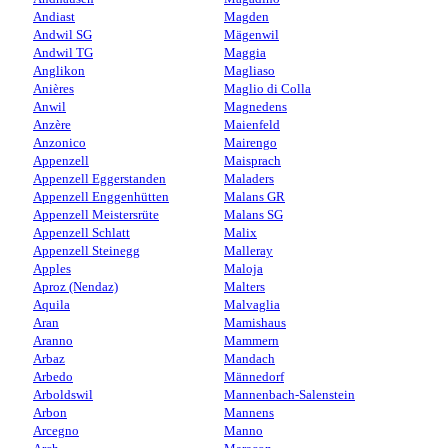
Andiast
Magden
Andwil SG
Mägenwil
Andwil TG
Maggia
Anglikon
Magliaso
Anières
Maglio di Colla
Anwil
Magnedens
Anzère
Maienfeld
Anzonico
Mairengo
Appenzell
Maisprach
Appenzell Eggerstanden
Maladers
Appenzell Enggenhütten
Malans GR
Appenzell Meistersrüte
Malans SG
Appenzell Schlatt
Malix
Appenzell Steinegg
Malleray
Apples
Maloja
Aproz (Nendaz)
Malters
Aquila
Malvaglia
Aran
Mamishaus
Aranno
Mammern
Arbaz
Mandach
Arbedo
Männedorf
Arboldswil
Mannenbach-Salenstein
Arbon
Mannens
Arcegno
Manno