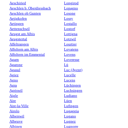
Aeschiried
Longirod
Aeschlen b. Oberdiessbach
Lopagno
Aeschlen ob Gunten
Losone
Aetigkofen
Lossy
Aetingen
Lostallo
Aettenschwil
Lostorf
Aeugst am Albis
Lottigna
Aeugstertal
Lotzwil
Affeltrangen
Lourtier
Affoltern am Albis
Lovatens
Affoltern im Emmental
Lovens
Agarn
Loveresse
Agarone
Lü
Agasul
Luc (Ayent)
Agiez
Lucelle
Agno
Lucens
Agra
Lüchingen
Agriswil
Luchsingen
Aigle
Ludiano
Aïre
Lüen
Aire-la-Ville
Lufingen
Airolo
Lugaggia
Alberswil
Lugano
Albeuve
Lugnez
Albinen
Lugnorre