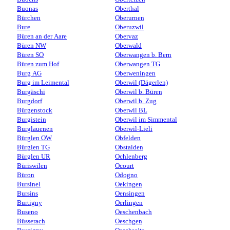
Buonas
Oberthal
Bürchen
Oberurnen
Bure
Oberuzwil
Büren an der Aare
Obervaz
Büren NW
Oberwald
Büren SO
Oberwangen b. Bern
Büren zum Hof
Oberwangen TG
Burg AG
Oberweningen
Burg im Leimental
Oberwil (Dägerlen)
Burgäschi
Oberwil b. Büren
Burgdorf
Oberwil b. Zug
Bürgenstock
Oberwil BL
Burgistein
Oberwil im Simmental
Burglauenen
Oberwil-Lieli
Bürglen OW
Obfelden
Bürglen TG
Obstalden
Bürglen UR
Ochlenberg
Büriswilen
Ocourt
Büron
Odogno
Bursinel
Oekingen
Bursins
Oensingen
Burtigny
Oerlingen
Buseno
Oeschenbach
Büsserach
Oeschgen