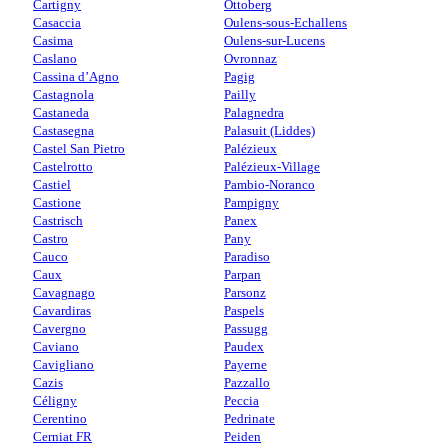
Cartigny
Ottoberg
Casaccia
Oulens-sous-Echallens
Casima
Oulens-sur-Lucens
Caslano
Ovronnaz
Cassina d’Agno
Pagig
Castagnola
Pailly
Castaneda
Palagnedra
Castasegna
Palasuit (Liddes)
Castel San Pietro
Palézieux
Castelrotto
Palézieux-Village
Castiel
Pambio-Noranco
Castione
Pampigny
Castrisch
Panex
Castro
Pany
Cauco
Paradiso
Caux
Parpan
Cavagnago
Parsonz
Cavardiras
Paspels
Cavergno
Passugg
Caviano
Paudex
Cavigliano
Payerne
Cazis
Pazzallo
Céligny
Peccia
Cerentino
Pedrinate
Cerniat FR
Peiden