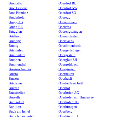
Brontallo
Oberdorf BL
Brot-Dessous
Oberdorf NW
Brot-Plamboz
Oberdorf SO
Bruderholz
Oberegg
Brugg AG
Oberembrach
Brügg BE
Oberems
Brügglen
Oberengstringen
Brülisau
Oberentfelden
Brunegg
Oberflachs
Brünig
Oberfrittenbach
Brünisried
Obergerlafingen
Brunnadern
Obergesteln
Brunnen
Oberglatt ZH
Brunnenthal
Obergoldbach
Brusino Arsizio
Obergösgen
Brusio
Oberhallau
Bruson
Oberhasli
Brüttelen
Oberhelfenschwil
Brütten
Oberhof
Brüttisellen
Oberhofen AG
Bruzella
Oberhofen am Thunersee
Bubendorf
Oberhofen TG
Bubikon
Oberhünigen
Buch am Irchel
Oberiberg
Buch b. Frauenfeld
Oberkirch LU