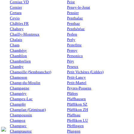
Cerniaz VD
Peist
Cernier
Peney-le-Jorat
Certara
Pensier
Cevio
Penthalaz
Châbles FR
Penthaz
Chabrey
Penthéréaz
Chailly-Montreux
Perlen
Chalais
Perly
Cham
Perrefitte
Chambésy
Perroy
Chamblon
Personico
Chambrelien
Péry
Chamby
Peseux
Chamoille (Sembrancher)
Petit Vichères (Liddes)
Chamoson
Petit-Lancy
Champ-du-Moulin
Petit-Martel
Champagne
Peyres-Possens
Champéry
Pfäfers
Champex-Lac
Pfaffhausen
Champfèr
Pfäffikon SZ
Champlan (Grimisuat)
Pfäffikon ZH
Champoussin
Pfaffnau
Champoz
Pfeffikon LU
Champsec
Pfeffingen
Champtauroz
Pfungen