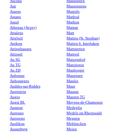
Ascona
Massongex
Asp
Massonnens
Assens
Mastrils
Astano
Mathod
Asuel
Mathon
Athenaz (Avusy)
Matran
Attalens
Matt
Attelwil
Matten (St. Stephan)
Attikon
Matten b. Interlaken
Attinghausen
Mattstetten
Attiswil
Mattwil
Au SG
Matzendorf
Au TG
Matzingen
Au ZH
Mauborget
Aubonne
Mauensee
Auboranges
Maules
Auddes-sur-Riddes
Maur
Auenstein
Mauraz
Augio
Mauren TG
Augst BL
Mayens-de-Chamoson
Aumont
Medeglia
Auressio
Medels im Rheinwald
Aurigeno
Meggen
Auslikon
Mehlsecken
Ausserberg
Meien