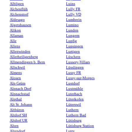
Albligen
Luins
Alchenflüh
Lully FR
Alchenstorf
Lully VD
Aldesago
Lumbrein
Algetshausen
Lumino
Alikon
Lunden
Allaman
Lungern
Alle
Lupfig
Allens
Lupsingen
Allenwinden
Lurtigen
Allerheiligenberg
Lüscherz
Allmendingen b. Bern
Lussery-Villars
Allschwil
Lüsslingen
Almens
Lussy FR
Alosen
Lussy-sur-Morges
Alp Grüm
Lustdorf
Alpnach Dorf
Lustmühle
Alpnachstad
Luterbach
Alpthal
Lüterkofen
Alt St. Johann
Lüterswil
Altbüron
Luthern
Altdorf SH
Luthern Bad
Altdorf UR
Lütisburg
Alten
Lütisburg Station
Altendorf
Lutry