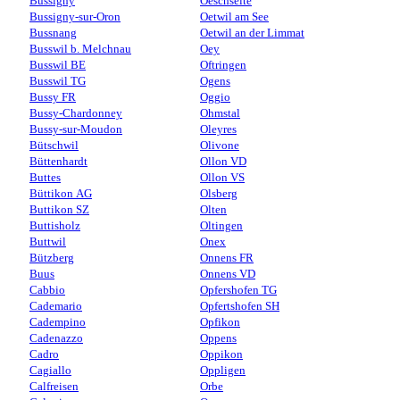
Bussigny
Oeschseite
Bussigny-sur-Oron
Oetwil am See
Bussnang
Oetwil an der Limmat
Busswil b. Melchnau
Oey
Busswil BE
Oftringen
Busswil TG
Ogens
Bussy FR
Oggio
Bussy-Chardonney
Ohmstal
Bussy-sur-Moudon
Oleyres
Bütschwil
Olivone
Büttenhardt
Ollon VD
Buttes
Ollon VS
Büttikon AG
Olsberg
Buttikon SZ
Olten
Buttisholz
Oltingen
Buttwil
Onex
Bützberg
Onnens FR
Buus
Onnens VD
Cabbio
Opfershofen TG
Cademario
Opfertshofen SH
Cadempino
Opfikon
Cadenazzo
Oppens
Cadro
Oppikon
Cagiallo
Oppligen
Calfreisen
Orbe