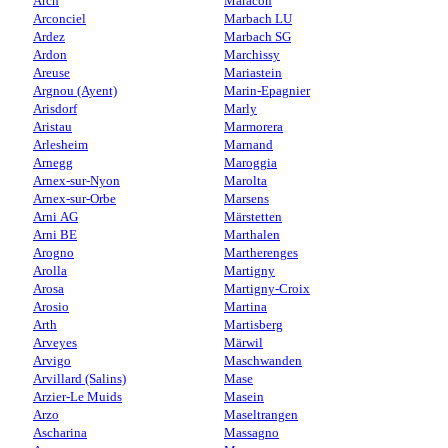
Arch
Maracon
Arconciel
Marbach LU
Ardez
Marbach SG
Ardon
Marchissy
Areuse
Mariastein
Argnou (Ayent)
Marin-Epagnier
Arisdorf
Marly
Aristau
Marmorera
Arlesheim
Marnand
Arnegg
Maroggia
Arnex-sur-Nyon
Marolta
Arnex-sur-Orbe
Marsens
Arni AG
Märstetten
Arni BE
Marthalen
Arogno
Martherenges
Arolla
Martigny
Arosa
Martigny-Croix
Arosio
Martina
Arth
Martisberg
Arveyes
Märwil
Arvigo
Maschwanden
Arvillard (Salins)
Mase
Arzier-Le Muids
Masein
Arzo
Maseltrangen
Ascharina
Massagno