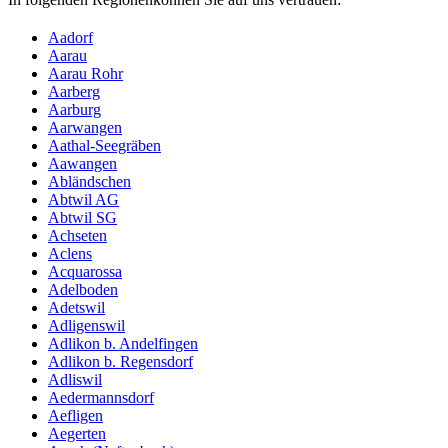
Aadorf
Aarau
Aarau Rohr
Aarberg
Aarburg
Aarwangen
Aathal-Seegräben
Aawangen
Abländschen
Abtwil AG
Abtwil SG
Achseten
Aclens
Acquarossa
Adelboden
Adetswil
Adligenswil
Adlikon b. Andelfingen
Adlikon b. Regensdorf
Adliswil
Aedermannsdorf
Aefligen
Aegerten