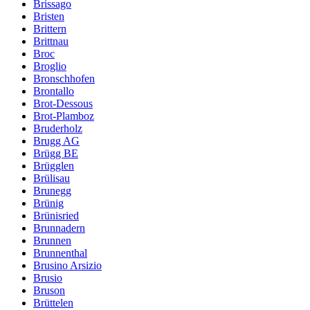
Brissago
Bristen
Brittern
Brittnau
Broc
Broglio
Bronschhofen
Brontallo
Brot-Dessous
Brot-Plamboz
Bruderholz
Brugg AG
Brügg BE
Brügglen
Brülisau
Brunegg
Brünig
Brünisried
Brunnadern
Brunnen
Brunnenthal
Brusino Arsizio
Brusio
Bruson
Brüttelen