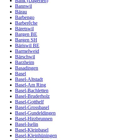
Bänk (Dägerlen)
Bannwil
Bärau
Barbengo
Barberêche
Bäretswil
Bargen BE
Bargen SH
Bäriswil BE
Barmelweid
Bärschwil
Barzheim
Basadingen
Basel
Basel-Altstadt
Basel-Am Ring
Basel-Bachletten
Basel-Bruderholz
Basel-Gotthelf
Basel-Grossbasel
Basel-Gundeldingen
Basel-Hirzbrunnen
Basel-Iselin
Basel-Kleinbasel
Basel-Kleinhüningen