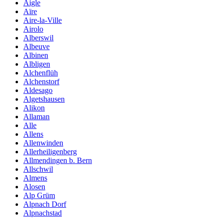
Aigle
Aïre
Aire-la-Ville
Airolo
Alberswil
Albeuve
Albinen
Albligen
Alchenflüh
Alchenstorf
Aldesago
Algetshausen
Alikon
Allaman
Alle
Allens
Allenwinden
Allerheiligenberg
Allmendingen b. Bern
Allschwil
Almens
Alosen
Alp Grüm
Alpnach Dorf
Alpnachstad