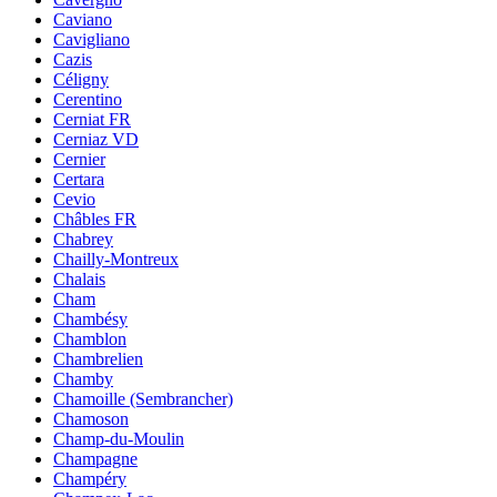
Caviano
Cavigliano
Cazis
Céligny
Cerentino
Cerniat FR
Cerniaz VD
Cernier
Certara
Cevio
Châbles FR
Chabrey
Chailly-Montreux
Chalais
Cham
Chambésy
Chamblon
Chambrelien
Chamby
Chamoille (Sembrancher)
Chamoson
Champ-du-Moulin
Champagne
Champéry