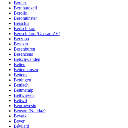
Bernex
Bernhardzell
Berolle
Beromünster
Berschis
Bertschikon
Bertschikon (Gossau ZH)
Berzona
Besazio
Besenbüren
Besencens
Betschwanden
Betten
Bettenhausen
Bettens
Bettingen
Bettlach
Bettmeralp
Bettwiesen
Bettwil
Beurnevésin
Beuson (Nendaz)
Bevaix
Bever
Bévilard