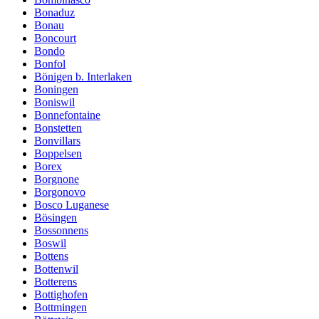
Bonaduz
Bonau
Boncourt
Bondo
Bonfol
Bönigen b. Interlaken
Boningen
Boniswil
Bonnefontaine
Bonstetten
Bonvillars
Boppelsen
Borex
Borgnone
Borgonovo
Bosco Luganese
Bösingen
Bossonnens
Boswil
Bottens
Bottenwil
Botterens
Bottighofen
Bottmingen