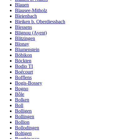
Blauen
Blausee-Mitholz
Bleienbach
Bleiken b. Oberdiessbach
Blessens
Blignou (Ayent)
Blitzingen
Blonay
Blumenstein
Böbikon
Böckten
Bodio TI
Boécourt
Bofflens
Bogis-Bossey
Bogno
Bôle
Bolken
Boll
Bolligen
Bollingen
Bollion
Bollodingen
Boltigen
Bombinasco