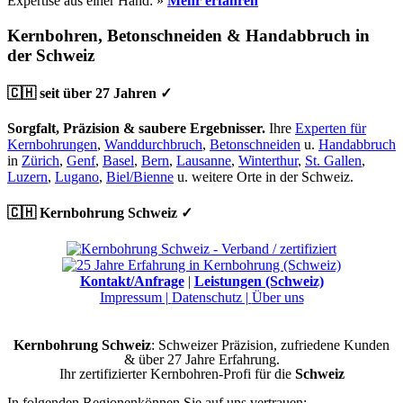
Expertise aus einer Hand: »
Mehr erfahren
Kernbohren, Betonschneiden & Handabbruch in
der Schweiz
🇨🇭 seit über 27 Jahren ✓
Sorgfalt, Präzision & saubere Ergebnisser.
Ihre
Experten für
Kernbohrungen
,
Wanddurchbruch
,
Betonschneiden
u.
Handabbruch
in
Zürich
,
Genf
,
Basel
,
Bern
,
Lausanne
,
Winterthur
,
St. Gallen
,
Luzern
,
Lugano
,
Biel/Bienne
u. weitere Orte in der Schweiz.
🇨🇭 Kernbohrung Schweiz ✓
Kontakt/Anfrage
|
Leistungen (Schweiz)
Impressum |
Datenschutz |
Über uns
Kernbohrung Schweiz
: Schweizer Präzision, zufriedene Kunden
& über 27 Jahre Erfahrung.
Ihr zertifizierter Kernbohren-Profi für die
Schweiz
In folgenden Regionenkönnen Sie auf uns vertrauen: