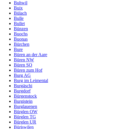
Buhwil
Buix
Bülach
Bulle
Bullet
Bünzen
Buochs
Buonas
Bürchen
Bure
Büren an der Aare
Büren NW
Büren SO
Büren zum Hof
Burg AG
Burg im Leimental
Burgäschi
Burgdorf
Bürgenstock
Burgistein
Burglauenen
Bürglen OW
Bürglen TG
Bürglen UR
Büriswilen