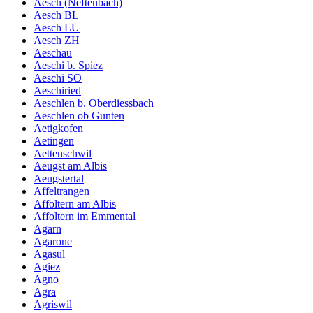
Aesch (Neftenbach)
Aesch BL
Aesch LU
Aesch ZH
Aeschau
Aeschi b. Spiez
Aeschi SO
Aeschiried
Aeschlen b. Oberdiessbach
Aeschlen ob Gunten
Aetigkofen
Aetingen
Aettenschwil
Aeugst am Albis
Aeugstertal
Affeltrangen
Affoltern am Albis
Affoltern im Emmental
Agarn
Agarone
Agasul
Agiez
Agno
Agra
Agriswil