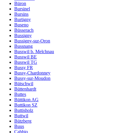
Büron
Bursinel
Bursins
Burtigny
Buseno
Büsserach
Bussigny
Bussigny-sur-Oron
Bussnang
Busswil b. Melchnau
Busswil BE
Busswil TG
Bussy FR
Bussy-Chardonney
Bussy-sur-Moudon
Bütschwil
Büttenhardt
Buttes
Büttikon AG
Buttikon SZ
Buttisholz
Buttwil
Bützberg
Buus
Cabbio