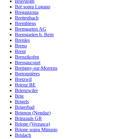
Bravuogn
Brè sopra Lugano
Breganzona
Breitenbach
Bremblens
Bremgarten AG
Bremgarten b. Bern
Brenles
Breno
Brent
Brenzikofen
Bressaucourt
Bretigny-sur-Morrens
Bretonnières
Bretzwil
Brienz BE
Brienzwiler
Brig
Brigels
Brigerbad
Brignon (Nendaz)
Brinzauls GR
Brione (Verzasca)
Brione sopra Minusio
Brislach