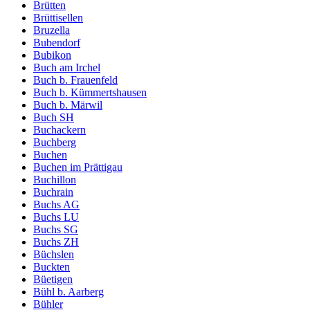
Brütten
Brüttisellen
Bruzella
Bubendorf
Bubikon
Buch am Irchel
Buch b. Frauenfeld
Buch b. Kümmertshausen
Buch b. Märwil
Buch SH
Buchackern
Buchberg
Buchen
Buchen im Prättigau
Buchillon
Buchrain
Buchs AG
Buchs LU
Buchs SG
Buchs ZH
Büchslen
Buckten
Büetigen
Bühl b. Aarberg
Bühler