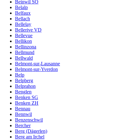
Beinwil SO
Belalp
Belfaux
Bellach
Bellelay
Bellerive VD
Bellevue
Bellikon
Bellinzona
Bellmund
Bellwald
Belmont-sur-Lausanne
Belmont-sur-Yverdon
Belp
Belpberg
Belprahon
Benglen
Benken SG
Benken ZH
Bennau
Bennwil
Benzenschwil
Bercher
Berg (Dägerlen)
Berg am Irchel