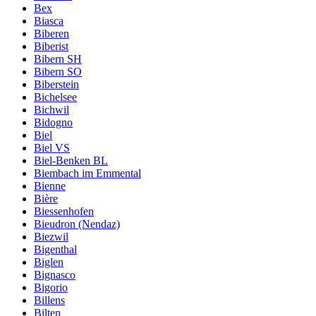
Bex
Biasca
Biberen
Biberist
Bibern SH
Bibern SO
Biberstein
Bichelsee
Bichwil
Bidogno
Biel
Biel VS
Biel-Benken BL
Biembach im Emmental
Bienne
Bière
Biessenhofen
Bieudron (Nendaz)
Biezwil
Bigenthal
Biglen
Bignasco
Bigorio
Billens
Bilten