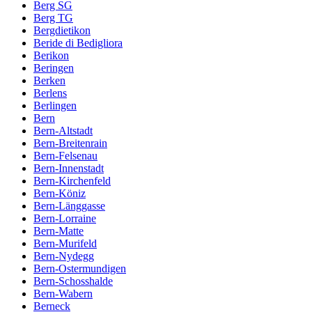
Berg SG
Berg TG
Bergdietikon
Beride di Bedigliora
Berikon
Beringen
Berken
Berlens
Berlingen
Bern
Bern-Altstadt
Bern-Breitenrain
Bern-Felsenau
Bern-Innenstadt
Bern-Kirchenfeld
Bern-Köniz
Bern-Länggasse
Bern-Lorraine
Bern-Matte
Bern-Murifeld
Bern-Nydegg
Bern-Ostermundigen
Bern-Schosshalde
Bern-Wabern
Berneck