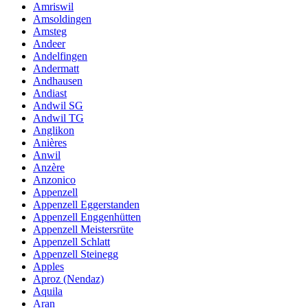
Amriswil
Amsoldingen
Amsteg
Andeer
Andelfingen
Andermatt
Andhausen
Andiast
Andwil SG
Andwil TG
Anglikon
Anières
Anwil
Anzère
Anzonico
Appenzell
Appenzell Eggerstanden
Appenzell Enggenhütten
Appenzell Meistersrüte
Appenzell Schlatt
Appenzell Steinegg
Apples
Aproz (Nendaz)
Aquila
Aran