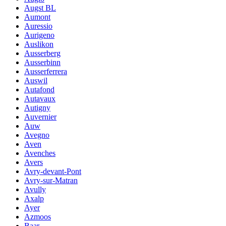
Augst BL
Aumont
Auressio
Aurigeno
Auslikon
Ausserberg
Ausserbinn
Ausserferrera
Auswil
Autafond
Autavaux
Autigny
Auvernier
Auw
Avegno
Aven
Avenches
Avers
Avry-devant-Pont
Avry-sur-Matran
Avully
Axalp
Ayer
Azmoos
Baar