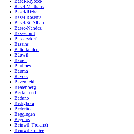
Basel-Klybeck
Basel-Matthäus
Basel-Riehen
Basel-Rosental
Basel-St. Alban
Basse-Nendaz
Bassecourt
Bassersdorf
Bassins
Bätterkinden
Bättwil
Bauen
Baulmes
Bauma
Bavois
Bazenheid
Beatenberg
Beckenried
Bedano
Bedigliora
Bedretto
Beggingen
Begnins
Beinwil (Freiamt)
Beinwil am See