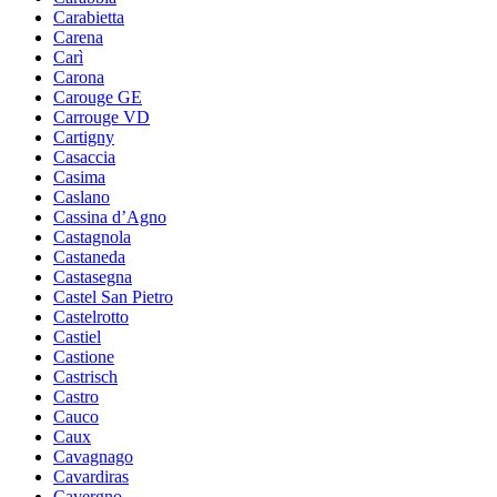
Carabietta
Carena
Carì
Carona
Carouge GE
Carrouge VD
Cartigny
Casaccia
Casima
Caslano
Cassina d’Agno
Castagnola
Castaneda
Castasegna
Castel San Pietro
Castelrotto
Castiel
Castione
Castrisch
Castro
Cauco
Caux
Cavagnago
Cavardiras
Cavergno