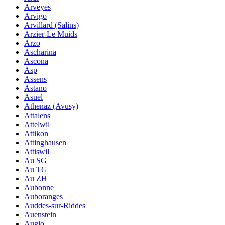
Arveyes
Arvigo
Arvillard (Salins)
Arzier-Le Muids
Arzo
Ascharina
Ascona
Asp
Assens
Astano
Asuel
Athenaz (Avusy)
Attalens
Attelwil
Attikon
Attinghausen
Attiswil
Au SG
Au TG
Au ZH
Aubonne
Auboranges
Auddes-sur-Riddes
Auenstein
Augio