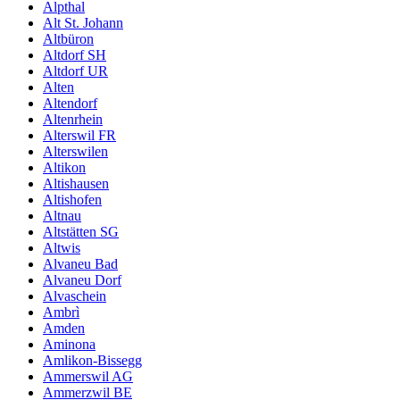
Alpthal
Alt St. Johann
Altbüron
Altdorf SH
Altdorf UR
Alten
Altendorf
Altenrhein
Alterswil FR
Alterswilen
Altikon
Altishausen
Altishofen
Altnau
Altstätten SG
Altwis
Alvaneu Bad
Alvaneu Dorf
Alvaschein
Ambrì
Amden
Aminona
Amlikon-Bissegg
Ammerswil AG
Ammerzwil BE