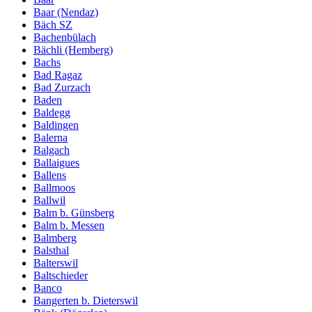
Baar (Nendaz)
Bäch SZ
Bachenbülach
Bächli (Hemberg)
Bachs
Bad Ragaz
Bad Zurzach
Baden
Baldegg
Baldingen
Balerna
Balgach
Ballaigues
Ballens
Ballmoos
Ballwil
Balm b. Günsberg
Balm b. Messen
Balmberg
Balsthal
Balterswil
Baltschieder
Banco
Bangerten b. Dieterswil