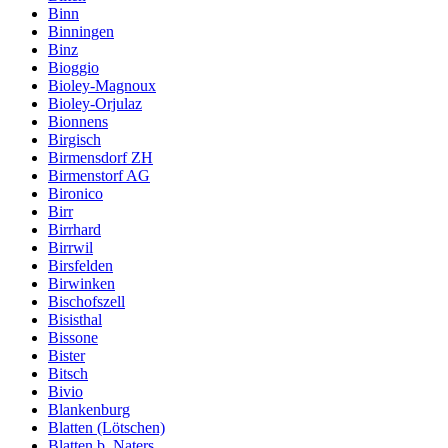
Binn
Binningen
Binz
Bioggio
Bioley-Magnoux
Bioley-Orjulaz
Bionnens
Birgisch
Birmensdorf ZH
Birmenstorf AG
Bironico
Birr
Birrhard
Birrwil
Birsfelden
Birwinken
Bischofszell
Bisisthal
Bissone
Bister
Bitsch
Bivio
Blankenburg
Blatten (Lötschen)
Blatten b. Naters