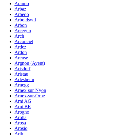
Aranno
Arbaz
Arbedo
Arboldswil
Arbon
Arcegno
Arch
Arconciel
Ardez
Ardon
Areuse
Argnou (Ayent)
Arisdorf
Aristau
Arlesheim
Arnegg
Arnex-sur-Nyon
Arnex-sur-Orbe
Arni AG
Arni BE
Arogno
Arolla
Arosa
Arosio
Arth