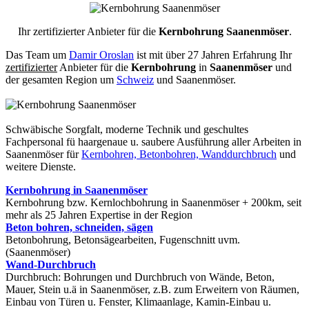
Ihr zertifizierter Anbieter für die
Kernbohrung Saanenmöser
.
Das Team um
Damir Oroslan
ist mit über 27 Jahren Erfahrung Ihr
zertifizierter
Anbieter für die
Kernbohrung
in
Saanenmöser
und
der gesamten Region um
Schweiz
und Saanenmöser.
Schwäbische Sorgfalt, moderne Technik und geschultes
Fachpersonal
fü haargenaue u. saubere Ausführung aller Arbeiten
in
Saanenmöser für
Kernbohren, Betonbohren, Wanddurchbruch
und
weitere Dienste.
Kernbohrung in Saanenmöser
Kernbohrung bzw. Kernlochbohrung in Saanenmöser + 200km, seit
mehr als 25 Jahren Expertise in der Region
Beton bohren, schneiden, sägen
Betonbohrung, Betonsägearbeiten, Fugenschnitt uvm.
(Saanenmöser)
Wand-Durchbruch
Durchbruch: Bohrungen und Durchbruch von Wände, Beton,
Mauer, Stein u.ä in Saanenmöser, z.B. zum Erweitern von Räumen,
Einbau von Türen u. Fenster, Klimaanlage, Kamin-Einbau u.