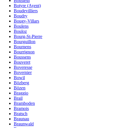
Böttstein
Botyre (Ayent)
Boudevilliers
Boudry
Bougy-Villars
Boulens
Bouloz
Bourg-St-Pierre
Bourguillon
Bournens
Bourrignon
Boussens
Bouveret
Boveresse
Bovernier
Bowil
Bözberg
Bözen
Braggio
Brail
Bramboden
Bramois
Bratsch
Braunau
Braunwald