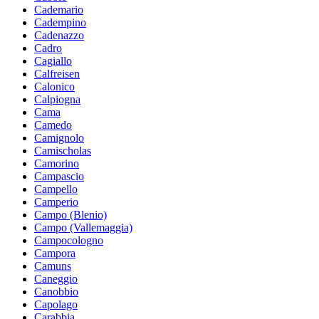
Cademario
Cadempino
Cadenazzo
Cadro
Cagiallo
Calfreisen
Calonico
Calpiogna
Cama
Camedo
Camignolo
Camischolas
Camorino
Campascio
Campello
Camperio
Campo (Blenio)
Campo (Vallemaggia)
Campocologno
Campora
Camuns
Caneggio
Canobbio
Capolago
Carabbia