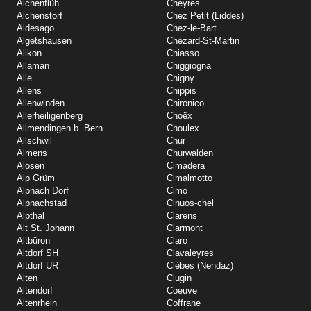
Alchenflüh
Cheyres
Alchenstorf
Chez Petit (Liddes)
Aldesago
Chez-le-Bart
Algetshausen
Chézard-St-Martin
Alikon
Chiasso
Allaman
Chiggiogna
Alle
Chigny
Allens
Chippis
Allenwinden
Chironico
Allerheiligenberg
Choëx
Allmendingen b. Bern
Choulex
Allschwil
Chur
Almens
Churwalden
Alosen
Cimadera
Alp Grüm
Cimalmotto
Alpnach Dorf
Cimo
Alpnachstad
Cinuos-chel
Alpthal
Clarens
Alt St. Johann
Clarmont
Altbüron
Claro
Altdorf SH
Clavaleyres
Altdorf UR
Clèbes (Nendaz)
Alten
Clugin
Altendorf
Coeuve
Altenrhein
Coffrane