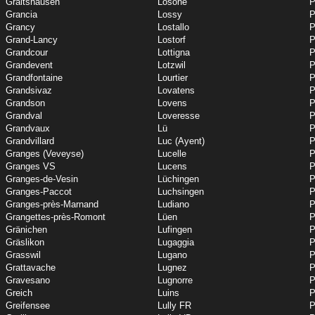
Graltshausen
Losone
P
Grancia
Lossy
P
Grancy
Lostallo
P
Grand-Lancy
Lostorf
P
Grandcour
Lottigna
P
Grandevent
Lotzwil
P
Grandfontaine
Lourtier
P
Grandsivaz
Lovatens
P
Grandson
Lovens
P
Grandval
Loveresse
P
Grandvaux
Lü
P
Grandvillard
Luc (Ayent)
P
Granges (Veveyse)
Lucelle
P
Granges VS
Lucens
P
Granges-de-Vesin
Lüchingen
P
Granges-Paccot
Luchsingen
P
Granges-près-Marnand
Ludiano
P
Grangettes-près-Romont
Lüen
P
Gränichen
Lufingen
P
Gräslikon
Lugaggia
P
Grasswil
Lugano
P
Grattavache
Lugnez
P
Gravesano
Lugnorre
P
Greich
Luins
P
Greifensee
Lully FR
P