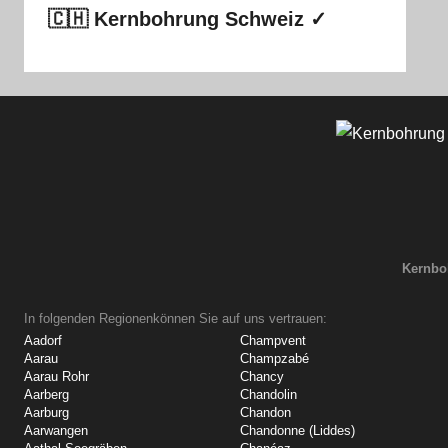
🇨🇭 Kernbohrung Schweiz ✓
Kernbo
In folgenden Regionenkönnen Sie auf uns vertrauen:
Aadorf
Champvent
Aarau
Champzabé
Aarau Rohr
Chancy
Aarberg
Chandolin
Aarburg
Chandon
Aarwangen
Chandonne (Liddes)