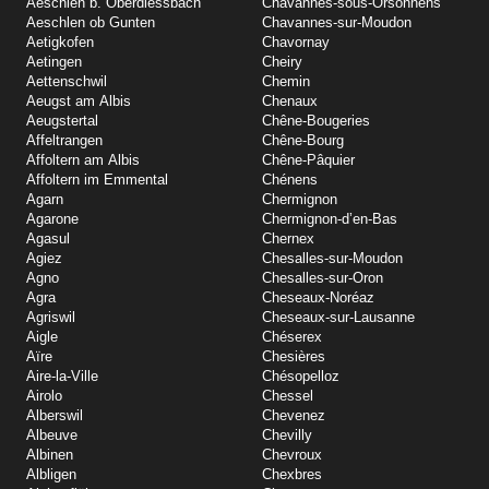
Aeschlen b. Oberdiessbach
Chavannes-sous-Orsonnens
Aeschlen ob Gunten
Chavannes-sur-Moudon
Aetigkofen
Chavornay
Aetingen
Cheiry
Aettenschwil
Chemin
Aeugst am Albis
Chenaux
Aeugstertal
Chêne-Bougeries
Affeltrangen
Chêne-Bourg
Affoltern am Albis
Chêne-Pâquier
Affoltern im Emmental
Chénens
Agarn
Chermignon
Agarone
Chermignon-d’en-Bas
Agasul
Chernex
Agiez
Chesalles-sur-Moudon
Agno
Chesalles-sur-Oron
Agra
Cheseaux-Noréaz
Agriswil
Cheseaux-sur-Lausanne
Aigle
Chéserex
Aïre
Chesières
Aire-la-Ville
Chésopelloz
Airolo
Chessel
Alberswil
Chevenez
Albeuve
Chevilly
Albinen
Chevroux
Albligen
Chexbres