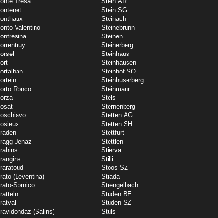
onte Tresa
Stein AR
ontenet
Stein SG
onthaux
Steinach
onto Valentino
Steinebrunn
ontresina
Steinen
orrentruy
Steinerberg
orsel
Steinhaus
ort
Steinhausen
ortalban
Steinhof SO
ortein
Steinhuserberg
orto Ronco
Steinmaur
orza
Stels
osat
Sternenberg
oschiavo
Stetten AG
osieux
Stetten SH
raden
Stettfurt
ragg-Jenaz
Stettlen
rahins
Stierva
rangins
Stilli
raratoud
Stoos SZ
rato (Leventina)
Strada
rato-Sornico
Strengelbach
ratteln
Studen BE
ratval
Studen SZ
ravidondaz (Salins)
Stuls