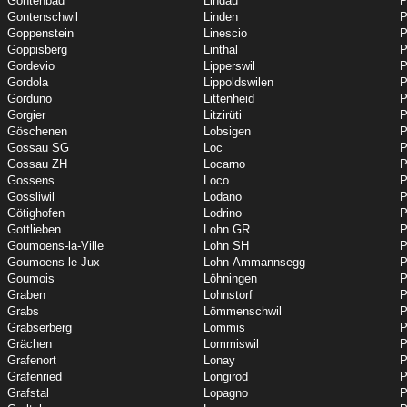
Gontenbad
Lindau
P
Gontenschwil
Linden
P
Goppenstein
Linescio
P
Goppisberg
Linthal
P
Gordevio
Lipperswil
P
Gordola
Lippoldswilen
P
Gorduno
Littenheid
P
Gorgier
Litzirüti
P
Göschenen
Lobsigen
P
Gossau SG
Loc
P
Gossau ZH
Locarno
P
Gossens
Loco
P
Gossliwil
Lodano
P
Götighofen
Lodrino
P
Gottlieben
Lohn GR
P
Goumoens-la-Ville
Lohn SH
P
Goumoens-le-Jux
Lohn-Ammannsegg
P
Goumois
Löhningen
P
Graben
Lohnstorf
P
Grabs
Lömmenschwil
P
Grabserberg
Lommis
Grächen
Lommiswil
P
Grafenort
Lonay
P
Grafenried
Longirod
P
Grafstal
Lopagno
P