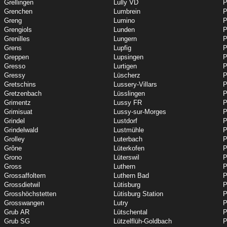
Grellingen
Lully VD
P
Grenchen
Lumbrein
P
Greng
Lumino
P
Grengiols
Lunden
P
Grenilles
Lungern
P
Grens
Lupfig
P
Greppen
Lupsingen
P
Gresso
Lurtigen
P
Gressy
Lüscherz
P
Gretschins
Lussery-Villars
P
Gretzenbach
Lüsslingen
P
Grimentz
Lussy FR
P
Grimisuat
Lussy-sur-Morges
P
Grindel
Lustdorf
P
Grindelwald
Lustmühle
P
Grolley
Luterbach
P
Grône
Lüterkofen
P
Grono
Lüterswil
P
Gross
Luthern
P
Grossaffoltern
Luthern Bad
P
Grossdietwil
Lütisburg
P
Grosshöchstetten
Lütisburg Station
P
Grosswangen
Lutry
P
Grub AR
Lütschental
P
Grub SG
Lützelflüh-Goldbach
P