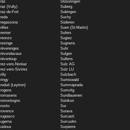
räz
Stüsslingen
raz (Vully)
Suberg
raz-de-Fort
Subingen
reda
Suchy
regassona
Süderen
rêles
Suen (St-Martin)
remier
Sufers
reonzo
Sugiez
resinge
Sugnens
réverenges
Suhr
révondavaux
Sulgen
révonloup
Sullens
rez-vers-Noréaz
Sulz AG
rez-vers-Siviriez
Sulz LU
rilly
Sulzbach
ringy
Sumiswald
roduit (Leytron)
Summaprada
rogens
Sumvitg
romasens
Sundlauenen
romontogno
Sünikon
rosito
Sur
rovence
Surava
rugiasco
Surcasti
ugerna
Surcuolm
uidoux
Surpierre