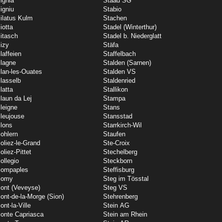
ignia
Staad SG
igniu
Stabio
ilatus Kulm
Stachen
iotta
Stadel (Winterthur)
itasch
Stadel b. Niederglatt
izy
Stäfa
laffeien
Staffelbach
lagne
Stalden (Sarnen)
lan-les-Ouates
Stalden VS
lasselb
Staldenried
latta
Stallikon
laun da Lej
Stampa
leigne
Stans
leujouse
Stansstad
lons
Starrkirch-Wil
ohlern
Staufen
oliez-le-Grand
Ste-Croix
oliez-Pittet
Stechelberg
ollegio
Steckborn
ompaples
Steffisburg
Pomy
Steg im Tösstal
ont (Veveyse)
Steg VS
ont-de-la-Morge (Sion)
Stehrenberg
ont-la-Ville
Stein AG
onte Capriasca
Stein am Rhein