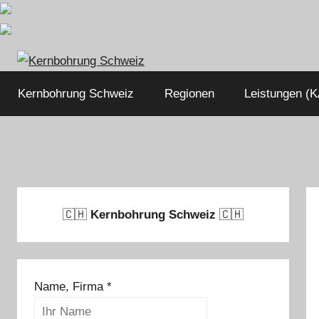
Zum
Inhalt
springen
Kernbohrung Schweiz
Regionen
Leistungen (K
🇨🇭
Kernbohrung Schweiz
🇨🇭
Name, Firma
*