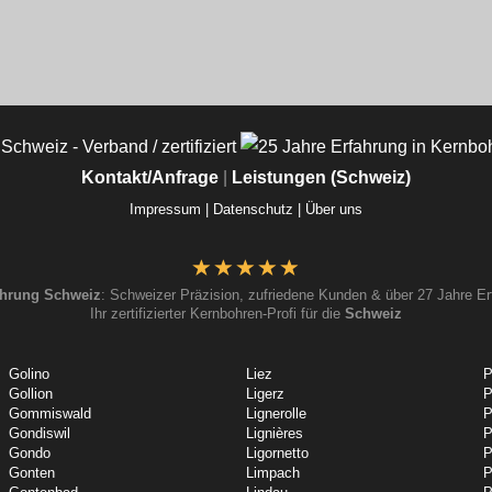
Kontakt/Anfrage
|
Leistungen (Schweiz)
Impressum |
Datenschutz |
Über uns
hrung Schweiz
: Schweizer Präzision, zufriedene Kunden & über 27 Jahre Er
Ihr zertifizierter Kernbohren-Profi für die
Schweiz
Golino
Liez
P
Gollion
Ligerz
P
Gommiswald
Lignerolle
P
Gondiswil
Lignières
P
Gondo
Ligornetto
P
Gonten
Limpach
P