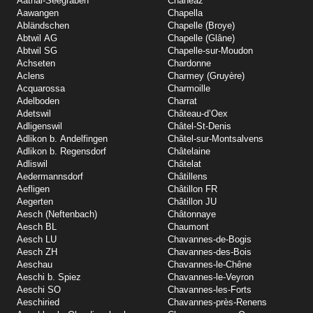
Aathal-Seegräben
Chanéaz
Aawangen
Chapella
Abländschen
Chapelle (Broye)
Abtwil AG
Chapelle (Glâne)
Abtwil SG
Chapelle-sur-Moudon
Achseten
Chardonne
Aclens
Charmey (Gruyère)
Acquarossa
Charmoille
Adelboden
Charrat
Adetswil
Château-d’Oex
Adligenswil
Châtel-St-Denis
Adlikon b. Andelfingen
Châtel-sur-Montsalvens
Adlikon b. Regensdorf
Châtelaine
Adliswil
Châtelat
Aedermannsdorf
Châtillens
Aefligen
Châtillon FR
Aegerten
Châtillon JU
Aesch (Neftenbach)
Châtonnaye
Aesch BL
Chaumont
Aesch LU
Chavannes-de-Bogis
Aesch ZH
Chavannes-des-Bois
Aeschau
Chavannes-le-Chêne
Aeschi b. Spiez
Chavannes-le-Veyron
Aeschi SO
Chavannes-les-Forts
Aeschiried
Chavannes-près-Renens