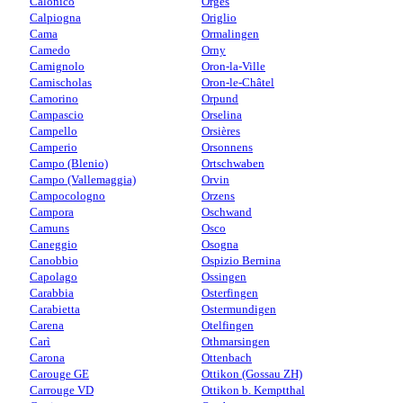
Calonico
Orges
Calpiogna
Origlio
Cama
Ormalingen
Camedo
Orny
Camignolo
Oron-la-Ville
Camischolas
Oron-le-Châtel
Camorino
Orpund
Campascio
Orselina
Campello
Orsières
Camperio
Orsonnens
Campo (Blenio)
Ortschwaben
Campo (Vallemaggia)
Orvin
Campocologno
Orzens
Campora
Oschwand
Camuns
Osco
Caneggio
Osogna
Canobbio
Ospizio Bernina
Capolago
Ossingen
Carabbia
Osterfingen
Carabietta
Ostermundigen
Carena
Otelfingen
Carì
Othmarsingen
Carona
Ottenbach
Carouge GE
Ottikon (Gossau ZH)
Carrouge VD
Ottikon b. Kemptthal