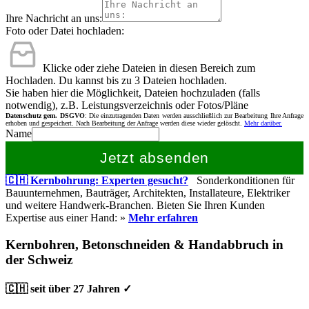
Ihre Nachricht an uns:
Foto oder Datei hochladen:
Klicke oder ziehe Dateien in diesen Bereich zum
Hochladen.
Du kannst bis zu 3 Dateien hochladen.
Sie haben hier die Möglichkeit, Dateien hochzuladen (falls
notwendig), z.B. Leistungsverzeichnis oder Fotos/Pläne
Datenschutz gem. DSGVO
: Die einzutragenden Daten werden ausschließlich zur Bearbeitung Ihre Anfrage
erhoben und gespeichert. Nach Bearbeitung der Anfrage werden diese wieder gelöscht.
Mehr darüber.
Name
Jetzt absenden
🇨🇭 Kernbohrung: Experten gesucht?
Sonderkonditionen für
Bauunternehmen, Bauträger, Architekten, Installateure, Elektriker
und weitere Handwerk-Branchen. Bieten Sie Ihren Kunden
Expertise aus einer Hand: »
Mehr erfahren
Kernbohren, Betonschneiden & Handabbruch in
der Schweiz
🇨🇭 seit über 27 Jahren ✓