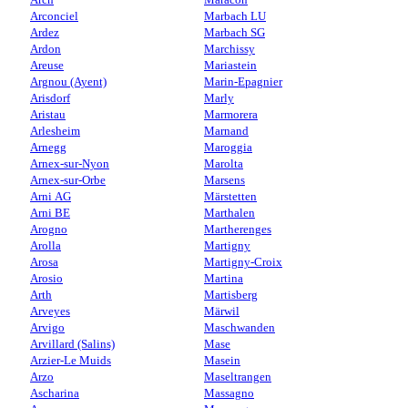
Arconciel
Marbach LU
Ardez
Marbach SG
Ardon
Marchissy
Areuse
Mariastein
Argnou (Ayent)
Marin-Epagnier
Arisdorf
Marly
Aristau
Marmorera
Arlesheim
Marnand
Arnegg
Maroggia
Arnex-sur-Nyon
Marolta
Arnex-sur-Orbe
Marsens
Arni AG
Märstetten
Arni BE
Marthalen
Arogno
Martherenges
Arolla
Martigny
Arosa
Martigny-Croix
Arosio
Martina
Arth
Martisberg
Arveyes
Märwil
Arvigo
Maschwanden
Arvillard (Salins)
Mase
Arzier-Le Muids
Masein
Arzo
Maseltrangen
Ascharina
Massagno