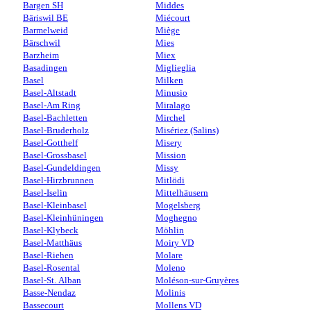
Bargen SH
Middes
Bäriswil BE
Miécourt
Barmelweid
Miège
Bärschwil
Mies
Barzheim
Miex
Basadingen
Miglieglia
Basel
Milken
Basel-Altstadt
Minusio
Basel-Am Ring
Miralago
Basel-Bachletten
Mirchel
Basel-Bruderholz
Misériez (Salins)
Basel-Gotthelf
Misery
Basel-Grossbasel
Mission
Basel-Gundeldingen
Missy
Basel-Hirzbrunnen
Mitlödi
Basel-Iselin
Mittelhäusern
Basel-Kleinbasel
Mogelsberg
Basel-Kleinhüningen
Moghegno
Basel-Klybeck
Möhlin
Basel-Matthäus
Moiry VD
Basel-Riehen
Molare
Basel-Rosental
Moleno
Basel-St. Alban
Moléson-sur-Gruyères
Basse-Nendaz
Molinis
Bassecourt
Mollens VD