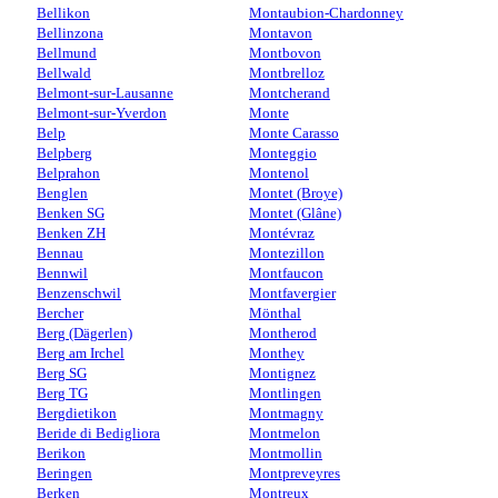
Bellikon
Montaubion-Chardonney
Bellinzona
Montavon
Bellmund
Montbovon
Bellwald
Montbrelloz
Belmont-sur-Lausanne
Montcherand
Belmont-sur-Yverdon
Monte
Belp
Monte Carasso
Belpberg
Monteggio
Belprahon
Montenol
Benglen
Montet (Broye)
Benken SG
Montet (Glâne)
Benken ZH
Montévraz
Bennau
Montezillon
Bennwil
Montfaucon
Benzenschwil
Montfavergier
Bercher
Mönthal
Berg (Dägerlen)
Montherod
Berg am Irchel
Monthey
Berg SG
Montignez
Berg TG
Montlingen
Bergdietikon
Montmagny
Beride di Bedigliora
Montmelon
Berikon
Montmollin
Beringen
Montpreveyres
Berken
Montreux