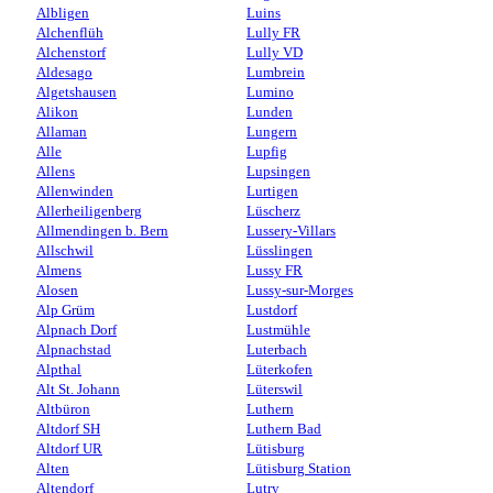
Albligen
Luins
Alchenflüh
Lully FR
Alchenstorf
Lully VD
Aldesago
Lumbrein
Algetshausen
Lumino
Alikon
Lunden
Allaman
Lungern
Alle
Lupfig
Allens
Lupsingen
Allenwinden
Lurtigen
Allerheiligenberg
Lüscherz
Allmendingen b. Bern
Lussery-Villars
Allschwil
Lüsslingen
Almens
Lussy FR
Alosen
Lussy-sur-Morges
Alp Grüm
Lustdorf
Alpnach Dorf
Lustmühle
Alpnachstad
Luterbach
Alpthal
Lüterkofen
Alt St. Johann
Lüterswil
Altbüron
Luthern
Altdorf SH
Luthern Bad
Altdorf UR
Lütisburg
Alten
Lütisburg Station
Altendorf
Lutry