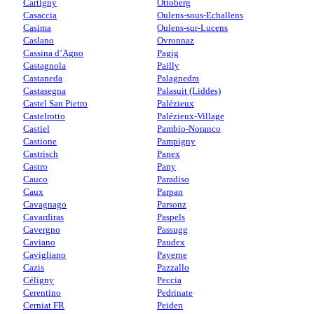
Cartigny
Ottoberg
Casaccia
Oulens-sous-Echallens
Casima
Oulens-sur-Lucens
Caslano
Ovronnaz
Cassina d’Agno
Pagig
Castagnola
Pailly
Castaneda
Palagnedra
Castasegna
Palasuit (Liddes)
Castel San Pietro
Palézieux
Castelrotto
Palézieux-Village
Castiel
Pambio-Noranco
Castione
Pampigny
Castrisch
Panex
Castro
Pany
Cauco
Paradiso
Caux
Parpan
Cavagnago
Parsonz
Cavardiras
Paspels
Cavergno
Passugg
Caviano
Paudex
Cavigliano
Payerne
Cazis
Pazzallo
Céligny
Peccia
Cerentino
Pedrinate
Cerniat FR
Peiden