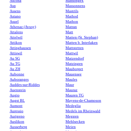
Ascona
Massongex
Asp
Massonnens
Assens
Mastrils
Astano
Mathod
Asuel
Mathon
Athenaz (Avusy)
Matran
Attalens
Matt
Attelwil
Matten (St. Stephan)
Attikon
Matten b. Interlaken
Attinghausen
Mattstetten
Attiswil
Mattwil
Au SG
Matzendorf
Au TG
Matzingen
Au ZH
Mauborget
Aubonne
Mauensee
Auboranges
Maules
Auddes-sur-Riddes
Maur
Auenstein
Mauraz
Augio
Mauren TG
Augst BL
Mayens-de-Chamoson
Aumont
Medeglia
Auressio
Medels im Rheinwald
Aurigeno
Meggen
Auslikon
Mehlsecken
Ausserberg
Meien