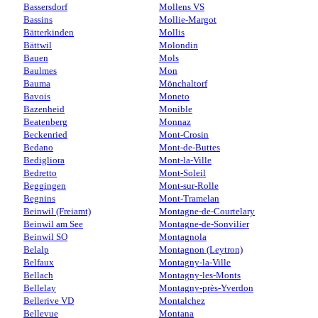
Bassersdorf
Mollens VS
Bassins
Mollie-Margot
Bätterkinden
Mollis
Bättwil
Molondin
Bauen
Mols
Baulmes
Mon
Bauma
Mönchaltorf
Bavois
Moneto
Bazenheid
Monible
Beatenberg
Monnaz
Beckenried
Mont-Crosin
Bedano
Mont-de-Buttes
Bedigliora
Mont-la-Ville
Bedretto
Mont-Soleil
Beggingen
Mont-sur-Rolle
Begnins
Mont-Tramelan
Beinwil (Freiamt)
Montagne-de-Courtelary
Beinwil am See
Montagne-de-Sonvilier
Beinwil SO
Montagnola
Belalp
Montagnon (Leytron)
Belfaux
Montagny-la-Ville
Bellach
Montagny-les-Monts
Bellelay
Montagny-près-Yverdon
Bellerive VD
Montalchez
Bellevue
Montana