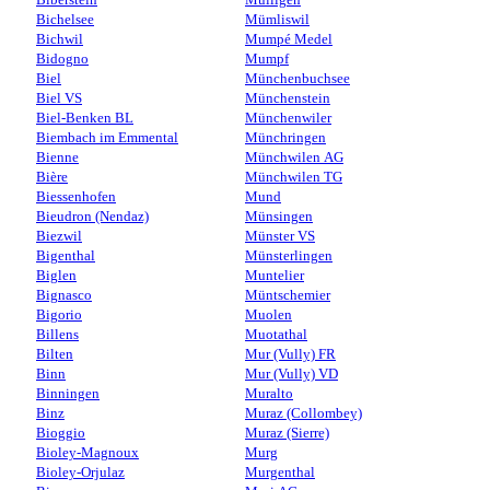
Bichelsee
Mümliswil
Bichwil
Mumpé Medel
Bidogno
Mumpf
Biel
Münchenbuchsee
Biel VS
Münchenstein
Biel-Benken BL
Münchenwiler
Biembach im Emmental
Münchringen
Bienne
Münchwilen AG
Bière
Münchwilen TG
Biessenhofen
Mund
Bieudron (Nendaz)
Münsingen
Biezwil
Münster VS
Bigenthal
Münsterlingen
Biglen
Muntelier
Bignasco
Müntschemier
Bigorio
Muolen
Billens
Muotathal
Bilten
Mur (Vully) FR
Binn
Mur (Vully) VD
Binningen
Muralto
Binz
Muraz (Collombey)
Bioggio
Muraz (Sierre)
Bioley-Magnoux
Murg
Bioley-Orjulaz
Murgenthal