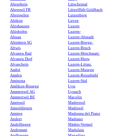
Altenrhein
Lütschental
Alterswil FR
Lützelflüh-Goldbach
Alterswilen
Lutzenberg
Altikon
Luven
Altishausen
Luzein
Altishofen
Luzern-
Altnau
Luzern-Altstadt
Altstätten SG
Luzern-Biregg:
Altwis
Luzern-Bruch
Alvaneu Bad
Luzern-Hirschmatt:
Alvaneu Dorf
Luzern-Horw
Alvaschein
Luzern-Littau:
Ambrì
Luzern-Musegg
Amden
Luzern-Reussbühl
Aminona
Luzern-Süd
Amlikon-Bissegg
Lyss
Ammerswil AG
Lyssach
Ammerzwil BE
Macolin
Amriswil
Madetswil
Amsoldingen
Madiswil
Amsteg
Madonna del Piano
Andeer
Madrano
Andelfingen
Mädris-Vermol
Andermatt
Madulain
Andhausen
Magadino