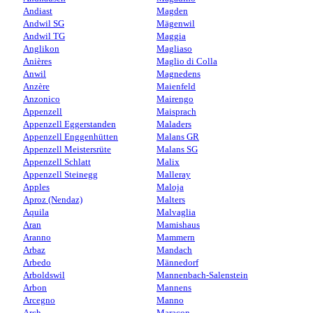
Andiast
Magden
Andwil SG
Mägenwil
Andwil TG
Maggia
Anglikon
Magliaso
Anières
Maglio di Colla
Anwil
Magnedens
Anzère
Maienfeld
Anzonico
Mairengo
Appenzell
Maisprach
Appenzell Eggerstanden
Maladers
Appenzell Enggenhütten
Malans GR
Appenzell Meistersrüte
Malans SG
Appenzell Schlatt
Malix
Appenzell Steinegg
Malleray
Apples
Maloja
Aproz (Nendaz)
Malters
Aquila
Malvaglia
Aran
Mamishaus
Aranno
Mammern
Arbaz
Mandach
Arbedo
Männedorf
Arboldswil
Mannenbach-Salenstein
Arbon
Mannens
Arcegno
Manno
Arch
Maracon