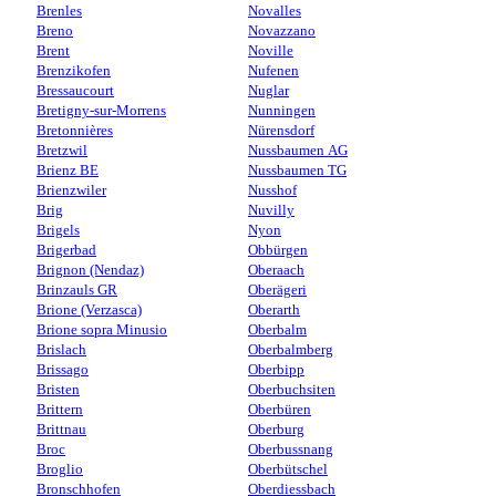
Brenles
Novalles
Breno
Novazzano
Brent
Noville
Brenzikofen
Nufenen
Bressaucourt
Nuglar
Bretigny-sur-Morrens
Nunningen
Bretonnières
Nürensdorf
Bretzwil
Nussbaumen AG
Brienz BE
Nussbaumen TG
Brienzwiler
Nusshof
Brig
Nuvilly
Brigels
Nyon
Brigerbad
Obbürgen
Brignon (Nendaz)
Oberaach
Brinzauls GR
Oberägeri
Brione (Verzasca)
Oberarth
Brione sopra Minusio
Oberbalm
Brislach
Oberbalmberg
Brissago
Oberbipp
Bristen
Oberbuchsiten
Brittern
Oberbüren
Brittnau
Oberburg
Broc
Oberbussnang
Broglio
Oberbütschel
Bronschhofen
Oberdiessbach