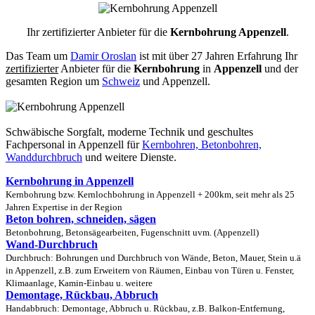
Ihr zertifizierter Anbieter für die
Kernbohrung Appenzell
.
Das Team um
Damir Oroslan
ist mit über 27 Jahren Erfahrung Ihr
zertifizierter
Anbieter für die
Kernbohrung
in
Appenzell
und der
gesamten Region um
Schweiz
und Appenzell.
Schwäbische Sorgfalt, moderne Technik und geschultes
Fachpersonal
in Appenzell für
Kernbohren, Betonbohren,
Wanddurchbruch
und weitere Dienste.
Kernbohrung in Appenzell
Kernbohrung bzw. Kernlochbohrung in Appenzell + 200km, seit mehr als 25
Jahren Expertise in der Region
Beton bohren, schneiden, sägen
Betonbohrung, Betonsägearbeiten, Fugenschnitt uvm. (Appenzell)
Wand-Durchbruch
Durchbruch: Bohrungen und Durchbruch von Wände, Beton, Mauer, Stein u.ä
in Appenzell, z.B. zum Erweitern von Räumen, Einbau von Türen u. Fenster,
Klimaanlage, Kamin-Einbau u. weitere
Demontage, Rückbau, Abbruch
Handabbruch: Demontage, Abbruch u. Rückbau, z.B. Balkon-Entfernung,