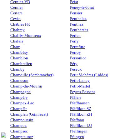
Cerniaz VD
Peist
Cernier
Peney-le-Jorat
Certara
Pensier
Cevio
Penthalaz
Châbles FR
Penthaz
Chabrey
Penthéréaz
Chailly-Montreux
Perlen
Chalais
Perly
Cham
Perrefitte
Chambésy
Perroy
Chamblon
Personico
Chambrelien
Péry
Chamby
Peseux
Chamoille (Sembrancher)
Petit Vichères (Liddes)
Chamoson
Petit-Lancy
Champ-du-Moulin
Petit-Martel
Champagne
Peyres-Possens
Champéry
Pfäfers
Champex-Lac
Pfaffhausen
Champfèr
Pfäffikon SZ
Champlan (Grimisuat)
Pfäffikon ZH
Champoussin
Pfaffnau
Champoz
Pfeffikon LU
Champsec
Pfeffingen
Champtauroz
Pfungen