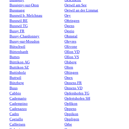
Bussigny-sur-Oron
Oetwil am See
Bussnang
Oetwil an der Limmat
Busswil b. Melchnau
Oey
Busswil BE
Oftringen
Busswil TG
Ogens
Bussy FR
Oggio
Bussy-Chardonney
Ohmstal
Bussy-sur-Moudon
Oleyres
Bütschwil
Olivone
Büttenhardt
Ollon VD
Buttes
Ollon VS
Büttikon AG
Olsberg
Buttikon SZ
Olten
Buttisholz
Oltingen
Buttwil
Onex
Bützberg
Onnens FR
Buus
Onnens VD
Cabbio
Opfershofen TG
Cademario
Opfertshofen SH
Cadempino
Opfikon
Cadenazzo
Oppens
Cadro
Oppikon
Cagiallo
Oppligen
Calfreisen
Orbe