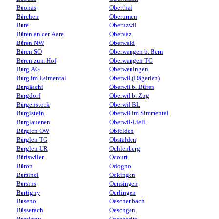
Buonas
Oberthal
Bürchen
Oberurnen
Bure
Oberuzwil
Büren an der Aare
Obervaz
Büren NW
Oberwald
Büren SO
Oberwangen b. Bern
Büren zum Hof
Oberwangen TG
Burg AG
Oberweningen
Burg im Leimental
Oberwil (Dägerlen)
Burgäschi
Oberwil b. Büren
Burgdorf
Oberwil b. Zug
Bürgenstock
Oberwil BL
Burgistein
Oberwil im Simmental
Burglauenen
Oberwil-Lieli
Bürglen OW
Obfelden
Bürglen TG
Obstalden
Bürglen UR
Ochlenberg
Büriswilen
Ocourt
Büron
Odogno
Bursinel
Oekingen
Bursins
Oensingen
Burtigny
Oerlingen
Buseno
Oeschenbach
Büsserach
Oeschgen
Bussigny
Oeschseite