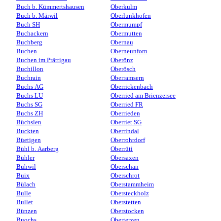
Buch b. Kümmertshausen
Oberkulm
Buch b. Märwil
Oberlunkhofen
Buch SH
Obermumpf
Buchackern
Obermutten
Buchberg
Obernau
Buchen
Oberneunforn
Buchen im Prättigau
Oberönz
Buchillon
Oberösch
Buchrain
Oberramsern
Buchs AG
Oberrickenbach
Buchs LU
Oberried am Brienzersee
Buchs SG
Oberried FR
Buchs ZH
Oberrieden
Büchslen
Oberriet SG
Buckten
Oberrindal
Büetigen
Oberrohrdorf
Bühl b. Aarberg
Oberrüti
Bühler
Obersaxen
Buhwil
Oberschan
Buix
Oberschrot
Bülach
Oberstammheim
Bulle
Obersteckholz
Bullet
Oberstetten
Bünzen
Oberstocken
Buochs
Oberterzen