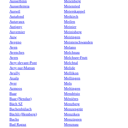
Ausserbinn
Meienberg
Ausserferrera
Meienried
Auswil
Meierskappel
Autafond
Meikirch
Autavaux
Meilen
Autigny
Meinier
Auvernier
Meinisberg
Auw
Meiringen
Avegno
Meisterschwanden
Aven
Melano
Avenches
Melchnau
Avers
Melchsee-Frutt
Avry-devant-Pont
Melchtal
Avry-sur-Matran
Melide
Avully
Mellikon
Axalp
Mellingen
Ayer
Mels
Azmoos
Meltingen
Baar
Mendrisio
Baar (Nendaz)
Ménières
Bäch SZ
Menzberg
Bachenbülach
Menzengrüt
Bächli (Hemberg)
Menziken
Bachs
Menzingen
Bad Ragaz
Menznau