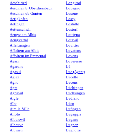
Aeschiried
Longirod
Aeschlen b. Oberdiessbach
Lopagno
Aeschlen ob Gunten
Losone
Aetigkofen
Lossy
Aetingen
Lostallo
Aettenschwil
Lostorf
Aeugst am Albis
Lottigna
Aeugstertal
Lotzwil
Affeltrangen
Lourtier
Affoltern am Albis
Lovatens
Affoltern im Emmental
Lovens
Agarn
Loveresse
Agarone
Lü
Agasul
Luc (Ayent)
Agiez
Lucelle
Agno
Lucens
Agra
Lüchingen
Agriswil
Luchsingen
Aigle
Ludiano
Aïre
Lüen
Aire-la-Ville
Lufingen
Airolo
Lugaggia
Alberswil
Lugano
Albeuve
Lugnez
Albinen
Lugnorre