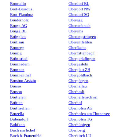
Brontallo
Oberdorf BL
Brot-Dessous
Oberdorf NW
Brot-Plamboz
Oberdorf SO
Bruderholz
Oberegg
Brugg AG
Oberembrach
Brügg BE
Oberems
Brügglen
Oberengstringen
Brülisau
Oberentfelden
Brunegg
Oberflachs
Brünig
Oberfrittenbach
Brünisried
Obergerlafingen
Brunnadern
Obergesteln
Brunnen
Oberglatt ZH
Brunnenthal
Obergoldbach
Brusino Arsizio
Obergösgen
Brusio
Oberhallau
Bruson
Oberhasli
Brüttelen
Oberhelfenschwil
Brütten
Oberhof
Brüttisellen
Oberhofen AG
Bruzella
Oberhofen am Thunersee
Bubendorf
Oberhofen TG
Bubikon
Oberhünigen
Buch am Irchel
Oberiberg
Buch b. Frauenfeld
Oberkirch LU