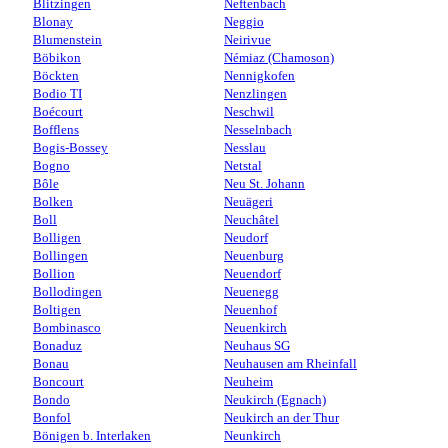
Blitzingen
Neftenbach
Blonay
Neggio
Blumenstein
Neirivue
Böbikon
Némiaz (Chamoson)
Böckten
Nennigkofen
Bodio TI
Nenzlingen
Boécourt
Neschwil
Bofflens
Nesselnbach
Bogis-Bossey
Nesslau
Bogno
Netstal
Bôle
Neu St. Johann
Bolken
Neuägeri
Boll
Neuchâtel
Bolligen
Neudorf
Bollingen
Neuenburg
Bollion
Neuendorf
Bollodingen
Neuenegg
Boltigen
Neuenhof
Bombinasco
Neuenkirch
Bonaduz
Neuhaus SG
Bonau
Neuhausen am Rheinfall
Boncourt
Neuheim
Bondo
Neukirch (Egnach)
Bonfol
Neukirch an der Thur
Bönigen b. Interlaken
Neunkirch