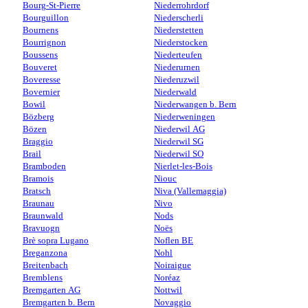
Bourg-St-Pierre
Niederrohrdorf
Bourguillon
Niederscherli
Bournens
Niederstetten
Bourrignon
Niederstocken
Boussens
Niederteufen
Bouveret
Niederurnen
Boveresse
Niederuzwil
Bovernier
Niederwald
Bowil
Niederwangen b. Bern
Bözberg
Niederweningen
Bözen
Niederwil AG
Braggio
Niederwil SG
Brail
Niederwil SO
Bramboden
Nierlet-les-Bois
Bramois
Niouc
Bratsch
Niva (Vallemaggia)
Braunau
Nivo
Braunwald
Nods
Bravuogn
Noës
Brè sopra Lugano
Noflen BE
Breganzona
Nohl
Breitenbach
Noiraigue
Bremblens
Noréaz
Bremgarten AG
Nottwil
Bremgarten b. Bern
Novaggio