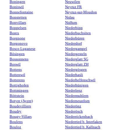
Boningen
Neuwilen
Boniswil
Neyruz FR
Bonnefontaine
Neyruz-sur-Moudon
Bonstetten
Nidau
Bonvillars
Nidfurn
Boppelsen
Niederbipp
Borex
Niederbuchsiten
Borgnone
Niederbüren
Borgonovo
Niederdorf
Bosco Luganese
Niedergampel
Bösingen
Niedergesteln
Bossonnens
Niederglatt SG
Boswil
Niederglatt ZH
Bottens
Niedergösgen
Bottenwil
Niederhasli
Botterens
Niederhelfenschwil
Bottighofen
Niederhünigen
Bottmingen
Niederlenz
Böttstein
Niedermuhlern
Botyre (Ayent)
Niederneunforn
Boudevilliers
Niederönz
Boudry
Niederösch
Bougy-Villars
Niederrickenbach
Boulens
Niederried b. Interlaken
Bouloz
Niederried b. Kallnach