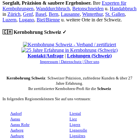
Sorgfalt, Präzision & saubere Ergebnisser.
Ihre
Experten für
Kernbohrungen
,
Wanddurchbruch
,
Betonschneiden
u.
Handabbruch
in
Zürich
,
Genf
,
Basel
,
Bern
,
Lausanne
,
Winterthur
,
St. Gallen
,
Luzern
,
Lugano
,
Biel/Bienne
u. weitere Orte in der Schweiz.
🇨🇭 Kernbohrung Schweiz ✓
Kontakt/Anfrage
|
Leistungen (Schweiz)
Impressum |
Datenschutz |
Über uns
Kernbohrung Schweiz
: Schweizer Präzision, zufriedene Kunden & über 27
Jahre Erfahrung.
Ihr zertifizierter Kernbohren-Profi für die
Schweiz
In folgenden Regionenkönnen Sie auf uns vertrauen:
Aadorf
Liestal
Aarau
Liez
Aarau Rohr
Ligerz
Aarberg
Lignerolle
Aarburg
Lignières