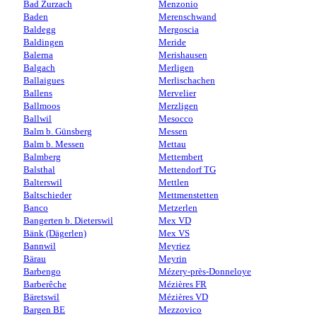
Bad Zurzach
Menzonio
Baden
Merenschwand
Baldegg
Mergoscia
Baldingen
Meride
Balerna
Merishausen
Balgach
Merligen
Ballaigues
Merlischachen
Ballens
Mervelier
Ballmoos
Merzligen
Ballwil
Mesocco
Balm b. Günsberg
Messen
Balm b. Messen
Mettau
Balmberg
Mettembert
Balsthal
Mettendorf TG
Balterswil
Mettlen
Baltschieder
Mettmenstetten
Banco
Metzerlen
Bangerten b. Dieterswil
Mex VD
Bänk (Dägerlen)
Mex VS
Bannwil
Meyriez
Bärau
Meyrin
Barbengo
Mézery-près-Donneloye
Barberêche
Mézières FR
Bäretswil
Mézières VD
Bargen BE
Mezzovico