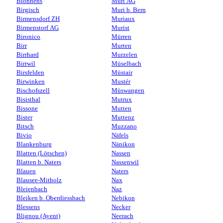
Bionnens
Muri AG
Birgisch
Muri b. Bern
Birmensdorf ZH
Muriaux
Birmenstorf AG
Murist
Bironico
Mürren
Birr
Murten
Birrhard
Murzelen
Birrwil
Müselbach
Birsfelden
Müstair
Birwinken
Mustér
Bischofszell
Müswangen
Bisisthal
Mutrux
Bissone
Mutten
Bister
Muttenz
Bitsch
Muzzano
Bivio
Näfels
Blankenburg
Nänikon
Blatten (Lötschen)
Nassen
Blatten b. Naters
Nassenwil
Blauen
Naters
Blausee-Mitholz
Nax
Bleienbach
Naz
Bleiken b. Oberdiessbach
Nebikon
Blessens
Necker
Blignou (Ayent)
Neerach