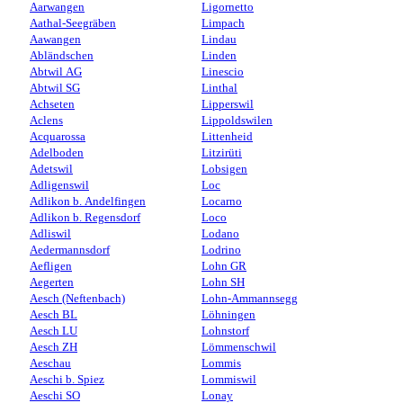
Aarwangen
Ligornetto
Aathal-Seegräben
Limpach
Aawangen
Lindau
Abländschen
Linden
Abtwil AG
Linescio
Abtwil SG
Linthal
Achseten
Lipperswil
Aclens
Lippoldswilen
Acquarossa
Littenheid
Adelboden
Litzirüti
Adetswil
Lobsigen
Adligenswil
Loc
Adlikon b. Andelfingen
Locarno
Adlikon b. Regensdorf
Loco
Adliswil
Lodano
Aedermannsdorf
Lodrino
Aefligen
Lohn GR
Aegerten
Lohn SH
Aesch (Neftenbach)
Lohn-Ammannsegg
Aesch BL
Löhningen
Aesch LU
Lohnstorf
Aesch ZH
Lömmenschwil
Aeschau
Lommis
Aeschi b. Spiez
Lommiswil
Aeschi SO
Lonay