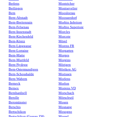
Berlens
Montricher
Berlingen
Montsevelier
Bern
Moosleerau
Bern-Altstadt
Moosseedorf
Bern-Breitenrain
Morbio Inferiore
Bern-Felsenau
Morbio Superiore
Bern-Innenstadt
Morcles
Bern-Kirchenfeld
Morcote
Bern-Köniz
Mörel
Bern-Länggasse
Morens FR
Bern-Lorraine
Morgarten
Bern-Matte
Morges
Bern-Murifeld
Morgins
Bern-Nydegg
Mörigen
Bern-Ostermundigen
Möriken AG
Bern-Schosshalde
Morissen
Bern-Wabern
Morlens
Berneck
Morlon
Bernex
Morrens VD
Bernhardzell
Morschach
Berolle
Mörschwil
Beromünster
Mosen
Berschis
Mosnang
Bertschikon
Mosogno
Bertschikon (Gossau ZH)
Mossel