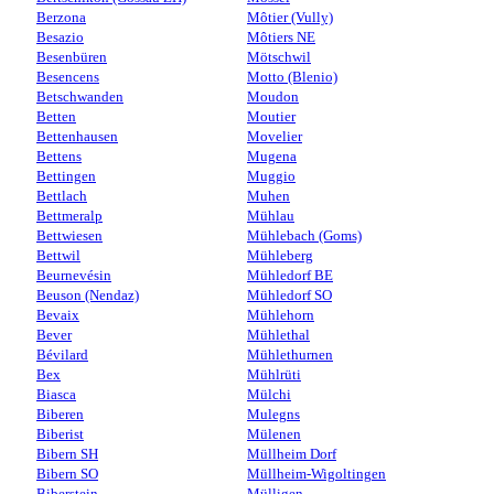
Berzona
Môtier (Vully)
Besazio
Môtiers NE
Besenbüren
Mötschwil
Besencens
Motto (Blenio)
Betschwanden
Moudon
Betten
Moutier
Bettenhausen
Movelier
Bettens
Mugena
Bettingen
Muggio
Bettlach
Muhen
Bettmeralp
Mühlau
Bettwiesen
Mühlebach (Goms)
Bettwil
Mühleberg
Beurnevésin
Mühledorf BE
Beuson (Nendaz)
Mühledorf SO
Bevaix
Mühlehorn
Bever
Mühlethal
Bévilard
Mühlethurnen
Bex
Mühlrüti
Biasca
Mülchi
Biberen
Mulegns
Biberist
Mülenen
Bibern SH
Müllheim Dorf
Bibern SO
Müllheim-Wigoltingen
Biberstein
Mülligen