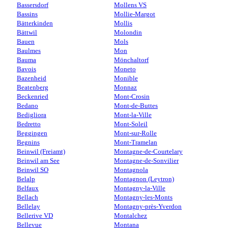
Bassersdorf
Mollens VS
Bassins
Mollie-Margot
Bätterkinden
Mollis
Bättwil
Molondin
Bauen
Mols
Baulmes
Mon
Bauma
Mönchaltorf
Bavois
Moneto
Bazenheid
Monible
Beatenberg
Monnaz
Beckenried
Mont-Crosin
Bedano
Mont-de-Buttes
Bedigliora
Mont-la-Ville
Bedretto
Mont-Soleil
Beggingen
Mont-sur-Rolle
Begnins
Mont-Tramelan
Beinwil (Freiamt)
Montagne-de-Courtelary
Beinwil am See
Montagne-de-Sonvilier
Beinwil SO
Montagnola
Belalp
Montagnon (Leytron)
Belfaux
Montagny-la-Ville
Bellach
Montagny-les-Monts
Bellelay
Montagny-près-Yverdon
Bellerive VD
Montalchez
Bellevue
Montana