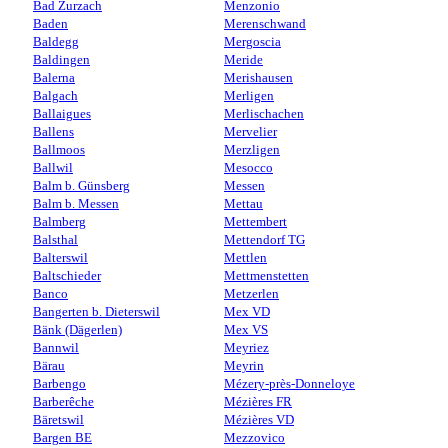
Bad Zurzach
Menzonio
Baden
Merenschwand
Baldegg
Mergoscia
Baldingen
Meride
Balerna
Merishausen
Balgach
Merligen
Ballaigues
Merlischachen
Ballens
Mervelier
Ballmoos
Merzligen
Ballwil
Mesocco
Balm b. Günsberg
Messen
Balm b. Messen
Mettau
Balmberg
Mettembert
Balsthal
Mettendorf TG
Balterswil
Mettlen
Baltschieder
Mettmenstetten
Banco
Metzerlen
Bangerten b. Dieterswil
Mex VD
Bänk (Dägerlen)
Mex VS
Bannwil
Meyriez
Bärau
Meyrin
Barbengo
Mézery-près-Donneloye
Barberêche
Mézières FR
Bäretswil
Mézières VD
Bargen BE
Mezzovico