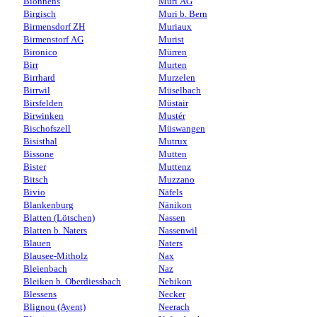
Bionnens
Muri AG
Birgisch
Muri b. Bern
Birmensdorf ZH
Muriaux
Birmenstorf AG
Murist
Bironico
Mürren
Birr
Murten
Birrhard
Murzelen
Birrwil
Müselbach
Birsfelden
Müstair
Birwinken
Mustér
Bischofszell
Müswangen
Bisisthal
Mutrux
Bissone
Mutten
Bister
Muttenz
Bitsch
Muzzano
Bivio
Näfels
Blankenburg
Nänikon
Blatten (Lötschen)
Nassen
Blatten b. Naters
Nassenwil
Blauen
Naters
Blausee-Mitholz
Nax
Bleienbach
Naz
Bleiken b. Oberdiessbach
Nebikon
Blessens
Necker
Blignou (Ayent)
Neerach