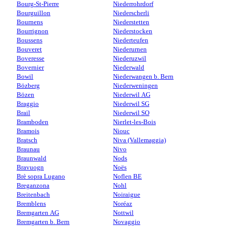
Bourg-St-Pierre
Niederrohrdorf
Bourguillon
Niederscherli
Bournens
Niederstetten
Bourrignon
Niederstocken
Boussens
Niederteufen
Bouveret
Niederurnen
Boveresse
Niederuzwil
Bovernier
Niederwald
Bowil
Niederwangen b. Bern
Bözberg
Niederweningen
Bözen
Niederwil AG
Braggio
Niederwil SG
Brail
Niederwil SO
Bramboden
Nierlet-les-Bois
Bramois
Niouc
Bratsch
Niva (Vallemaggia)
Braunau
Nivo
Braunwald
Nods
Bravuogn
Noës
Brè sopra Lugano
Noflen BE
Breganzona
Nohl
Breitenbach
Noiraigue
Bremblens
Noréaz
Bremgarten AG
Nottwil
Bremgarten b. Bern
Novaggio