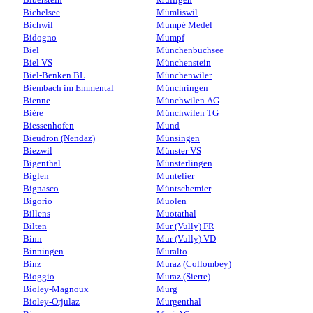
Bichelsee
Mümliswil
Bichwil
Mumpé Medel
Bidogno
Mumpf
Biel
Münchenbuchsee
Biel VS
Münchenstein
Biel-Benken BL
Münchenwiler
Biembach im Emmental
Münchringen
Bienne
Münchwilen AG
Bière
Münchwilen TG
Biessenhofen
Mund
Bieudron (Nendaz)
Münsingen
Biezwil
Münster VS
Bigenthal
Münsterlingen
Biglen
Muntelier
Bignasco
Müntschemier
Bigorio
Muolen
Billens
Muotathal
Bilten
Mur (Vully) FR
Binn
Mur (Vully) VD
Binningen
Muralto
Binz
Muraz (Collombey)
Bioggio
Muraz (Sierre)
Bioley-Magnoux
Murg
Bioley-Orjulaz
Murgenthal