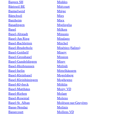
Bargen SH
Middes
Bäriswil BE
Miécourt
Barmelweid
Miège
Bärschwil
Mies
Barzheim
Miex
Basadingen
Miglieglia
Basel
Milken
Basel-Altstadt
Minusio
Basel-Am Ring
Miralago
Basel-Bachletten
Mirchel
Basel-Bruderholz
Misériez (Salins)
Basel-Gotthelf
Misery
Basel-Grossbasel
Mission
Basel-Gundeldingen
Missy
Basel-Hirzbrunnen
Mitlödi
Basel-Iselin
Mittelhäusern
Basel-Kleinbasel
Mogelsberg
Basel-Kleinhüningen
Moghegno
Basel-Klybeck
Möhlin
Basel-Matthäus
Moiry VD
Basel-Riehen
Molare
Basel-Rosental
Moleno
Basel-St. Alban
Moléson-sur-Gruyères
Basse-Nendaz
Molinis
Bassecourt
Mollens VD