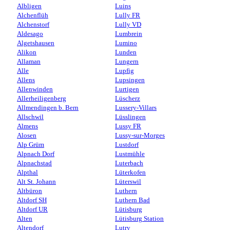
Albligen
Luins
Alchenflüh
Lully FR
Alchenstorf
Lully VD
Aldesago
Lumbrein
Algetshausen
Lumino
Alikon
Lunden
Allaman
Lungern
Alle
Lupfig
Allens
Lupsingen
Allenwinden
Lurtigen
Allerheiligenberg
Lüscherz
Allmendingen b. Bern
Lussery-Villars
Allschwil
Lüsslingen
Almens
Lussy FR
Alosen
Lussy-sur-Morges
Alp Grüm
Lustdorf
Alpnach Dorf
Lustmühle
Alpnachstad
Luterbach
Alpthal
Lüterkofen
Alt St. Johann
Lüterswil
Altbüron
Luthern
Altdorf SH
Luthern Bad
Altdorf UR
Lütisburg
Alten
Lütisburg Station
Altendorf
Lutry