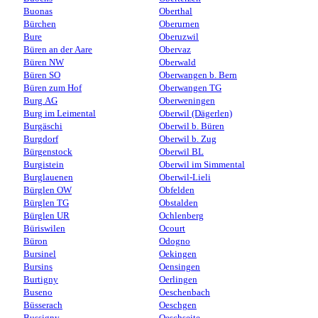
Buonas
Oberthal
Bürchen
Oberurnen
Bure
Oberuzwil
Büren an der Aare
Obervaz
Büren NW
Oberwald
Büren SO
Oberwangen b. Bern
Büren zum Hof
Oberwangen TG
Burg AG
Oberweningen
Burg im Leimental
Oberwil (Dägerlen)
Burgäschi
Oberwil b. Büren
Burgdorf
Oberwil b. Zug
Bürgenstock
Oberwil BL
Burgistein
Oberwil im Simmental
Burglauenen
Oberwil-Lieli
Bürglen OW
Obfelden
Bürglen TG
Obstalden
Bürglen UR
Ochlenberg
Büriswilen
Ocourt
Büron
Odogno
Bursinel
Oekingen
Bursins
Oensingen
Burtigny
Oerlingen
Buseno
Oeschenbach
Büsserach
Oeschgen
Bussigny
Oeschseite