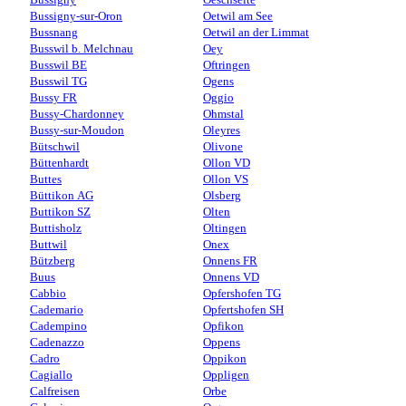
Bussigny-sur-Oron
Oetwil am See
Bussnang
Oetwil an der Limmat
Busswil b. Melchnau
Oey
Busswil BE
Oftringen
Busswil TG
Ogens
Bussy FR
Oggio
Bussy-Chardonney
Ohmstal
Bussy-sur-Moudon
Oleyres
Bütschwil
Olivone
Büttenhardt
Ollon VD
Buttes
Ollon VS
Büttikon AG
Olsberg
Buttikon SZ
Olten
Buttisholz
Oltingen
Buttwil
Onex
Bützberg
Onnens FR
Buus
Onnens VD
Cabbio
Opfershofen TG
Cademario
Opfertshofen SH
Cadempino
Opfikon
Cadenazzo
Oppens
Cadro
Oppikon
Cagiallo
Oppligen
Calfreisen
Orbe