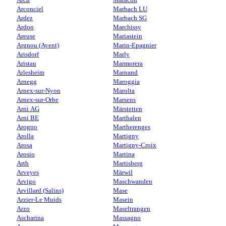
Arconciel
Marbach LU
Ardez
Marbach SG
Ardon
Marchissy
Areuse
Mariastein
Argnou (Ayent)
Marin-Epagnier
Arisdorf
Marly
Aristau
Marmorera
Arlesheim
Marnand
Arnegg
Maroggia
Arnex-sur-Nyon
Marolta
Arnex-sur-Orbe
Marsens
Arni AG
Märstetten
Arni BE
Marthalen
Arogno
Martherenges
Arolla
Martigny
Arosa
Martigny-Croix
Arosio
Martina
Arth
Martisberg
Arveyes
Märwil
Arvigo
Maschwanden
Arvillard (Salins)
Mase
Arzier-Le Muids
Masein
Arzo
Maseltrangen
Ascharina
Massagno