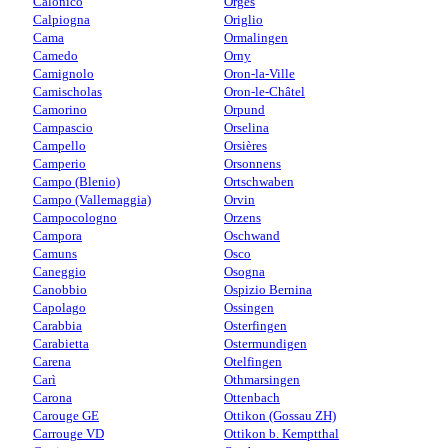
Calonico
Orges
Calpiogna
Origlio
Cama
Ormalingen
Camedo
Orny
Camignolo
Oron-la-Ville
Camischolas
Oron-le-Châtel
Camorino
Orpund
Campascio
Orselina
Campello
Orsières
Camperio
Orsonnens
Campo (Blenio)
Ortschwaben
Campo (Vallemaggia)
Orvin
Campocologno
Orzens
Campora
Oschwand
Camuns
Osco
Caneggio
Osogna
Canobbio
Ospizio Bernina
Capolago
Ossingen
Carabbia
Osterfingen
Carabietta
Ostermundigen
Carena
Otelfingen
Carì
Othmarsingen
Carona
Ottenbach
Carouge GE
Ottikon (Gossau ZH)
Carrouge VD
Ottikon b. Kemptthal