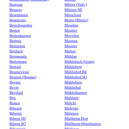
Berzona
Môtier (Vully)
Besazio
Môtiers NE
Besenbüren
Mötschwil
Besencens
Motto (Blenio)
Betschwanden
Moudon
Betten
Moutier
Bettenhausen
Movelier
Bettens
Mugena
Bettingen
Muggio
Bettlach
Muhen
Bettmeralp
Mühlau
Bettwiesen
Mühlebach (Goms)
Bettwil
Mühleberg
Beurnevésin
Mühledorf BE
Beuson (Nendaz)
Mühledorf SO
Bevaix
Mühlehorn
Bever
Mühlethal
Bévilard
Mühlethurnen
Bex
Mühlrüti
Biasca
Mülchi
Biberen
Mulegns
Biberist
Mülenen
Bibern SH
Müllheim Dorf
Bibern SO
Müllheim-Wigoltingen
Biberstein
Mülligen