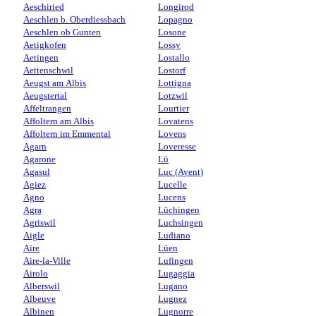
Aeschiried
Longirod
Aeschlen b. Oberdiessbach
Lopagno
Aeschlen ob Gunten
Losone
Aetigkofen
Lossy
Aetingen
Lostallo
Aettenschwil
Lostorf
Aeugst am Albis
Lottigna
Aeugstertal
Lotzwil
Affeltrangen
Lourtier
Affoltern am Albis
Lovatens
Affoltern im Emmental
Lovens
Agarn
Loveresse
Agarone
Lü
Agasul
Luc (Ayent)
Agiez
Lucelle
Agno
Lucens
Agra
Lüchingen
Agriswil
Luchsingen
Aigle
Ludiano
Aïre
Lüen
Aire-la-Ville
Lufingen
Airolo
Lugaggia
Alberswil
Lugano
Albeuve
Lugnez
Albinen
Lugnorre