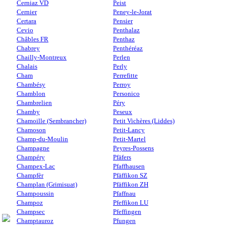
Cerniaz VD
Peist
Cernier
Peney-le-Jorat
Certara
Pensier
Cevio
Penthalaz
Châbles FR
Penthaz
Chabrey
Penthéréaz
Chailly-Montreux
Perlen
Chalais
Perly
Cham
Perrefitte
Chambésy
Perroy
Chamblon
Personico
Chambrelien
Péry
Chamby
Peseux
Chamoille (Sembrancher)
Petit Vichères (Liddes)
Chamoson
Petit-Lancy
Champ-du-Moulin
Petit-Martel
Champagne
Peyres-Possens
Champéry
Pfäfers
Champex-Lac
Pfaffhausen
Champfèr
Pfäffikon SZ
Champlan (Grimisuat)
Pfäffikon ZH
Champoussin
Pfaffnau
Champoz
Pfeffikon LU
Champsec
Pfeffingen
Champtauroz
Pfungen