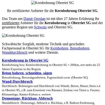
Ihr zertifizierter Anbieter für die
Kernbohrung Oberriet SG
.
Das Team um
Damir Oroslan
ist mit über 27 Jahren Erfahrung Ihr
zertifizierter
Anbieter für die
Kernbohrung
in
Oberriet SG
und der
gesamten Region um
Schweiz
und Oberriet SG.
Schwäbische Sorgfalt, moderne Technik und geschultes
Fachpersonal
in Oberriet SG für
Kernbohren, Betonbohren,
Wanddurchbruch
und weitere Dienste.
Kernbohrung in Oberriet SG
Kernbohrung bzw. Kernlochbohrung in Oberriet SG + 200km, seit mehr als 25
Jahren Expertise in der Region
Beton bohren, schneiden, sägen
Betonbohrung, Betonsägearbeiten, Fugenschnitt uvm. (Oberriet SG)
Wand-Durchbruch
Durchbruch: Bohrungen und Durchbruch von Wände, Beton, Mauer, Stein u.ä
in Oberriet SG, z.B. zum Erweitern von Räumen, Einbau von Türen u. Fenster,
Klimaanlage, Kamin-Einbau u. weitere
Demontage, Rückbau, Abbruch
Handabbruch: Demontage, Abbruch u. Rückbau, z.B. Balkon-Entfernung,