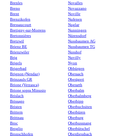
Brenles
Novalles
Breno
Novazzano
Brent
Noville
Brenzikofen
Nufenen
Bressaucourt
Nuglar
Bretigny-sur-Morrens
Nunningen
Bretonnières
Nürensdorf
Bretzwil
Nussbaumen AG
Brienz BE
Nussbaumen TG
Brienzwiler
Nusshof
Brig
Nuvilly
Brigels
Nyon
Brigerbad
Obbürgen
Brignon (Nendaz)
Oberaach
Brinzauls GR
Oberägeri
Brione (Verzasca)
Oberarth
Brione sopra Minusio
Oberbalm
Brislach
Oberbalmberg
Brissago
Oberbipp
Bristen
Oberbuchsiten
Brittern
Oberbüren
Brittnau
Oberburg
Broc
Oberbussnang
Broglio
Oberbütschel
Bronschhofen
Oberdiessbach