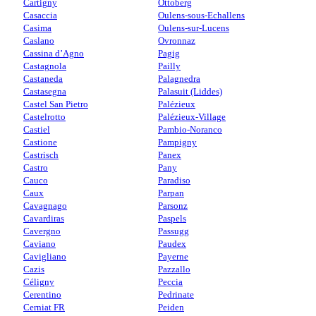
Cartigny
Ottoberg
Casaccia
Oulens-sous-Echallens
Casima
Oulens-sur-Lucens
Caslano
Ovronnaz
Cassina d’Agno
Pagig
Castagnola
Pailly
Castaneda
Palagnedra
Castasegna
Palasuit (Liddes)
Castel San Pietro
Palézieux
Castelrotto
Palézieux-Village
Castiel
Pambio-Noranco
Castione
Pampigny
Castrisch
Panex
Castro
Pany
Cauco
Paradiso
Caux
Parpan
Cavagnago
Parsonz
Cavardiras
Paspels
Cavergno
Passugg
Caviano
Paudex
Cavigliano
Payerne
Cazis
Pazzallo
Céligny
Peccia
Cerentino
Pedrinate
Cerniat FR
Peiden