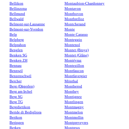
Bellikon
Montaubion-Chardonney
Bellinzona
Montavon
Bellmund
Montbovon
Bellwald
Montbrelloz
Belmont-sur-Lausanne
Montcherand
Belmont-sur-Yverdon
Monte
Belp
Monte Carasso
Belpberg
Monteggio
Belprahon
Montenol
Benglen
Montet (Broye)
Benken SG
Montet (Glâne)
Benken ZH
Montévraz
Bennau
Montezillon
Bennwil
Montfaucon
Benzenschwil
Montfavergier
Bercher
Mönthal
Berg (Dägerlen)
Montherod
Berg am Irchel
Monthey
Berg SG
Montignez
Berg TG
Montlingen
Bergdietikon
Montmagny
Beride di Bedigliora
Montmelon
Berikon
Montmollin
Beringen
Montpreveyres
Berken
Montreux