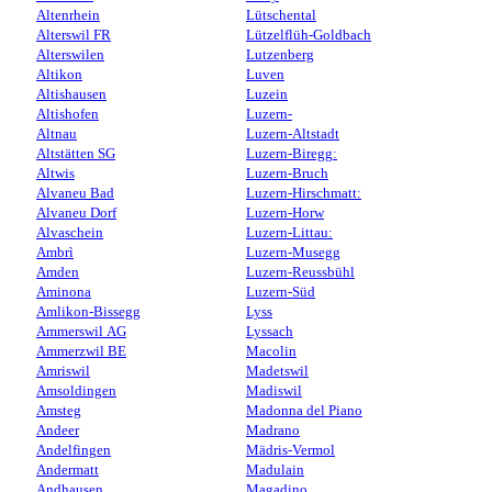
Altenrhein
Lütschental
Alterswil FR
Lützelflüh-Goldbach
Alterswilen
Lutzenberg
Altikon
Luven
Altishausen
Luzein
Altishofen
Luzern-
Altnau
Luzern-Altstadt
Altstätten SG
Luzern-Biregg:
Altwis
Luzern-Bruch
Alvaneu Bad
Luzern-Hirschmatt:
Alvaneu Dorf
Luzern-Horw
Alvaschein
Luzern-Littau:
Ambrì
Luzern-Musegg
Amden
Luzern-Reussbühl
Aminona
Luzern-Süd
Amlikon-Bissegg
Lyss
Ammerswil AG
Lyssach
Ammerzwil BE
Macolin
Amriswil
Madetswil
Amsoldingen
Madiswil
Amsteg
Madonna del Piano
Andeer
Madrano
Andelfingen
Mädris-Vermol
Andermatt
Madulain
Andhausen
Magadino