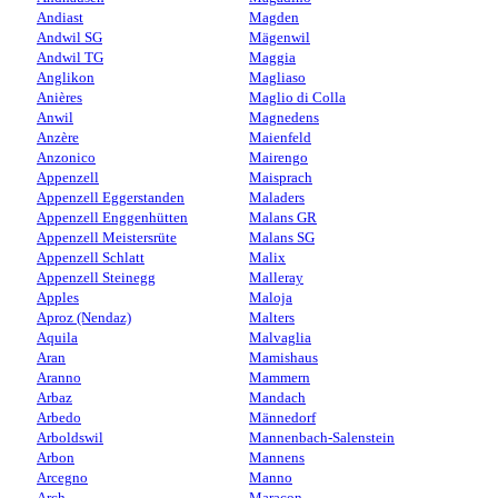
Andiast
Magden
Andwil SG
Mägenwil
Andwil TG
Maggia
Anglikon
Magliaso
Anières
Maglio di Colla
Anwil
Magnedens
Anzère
Maienfeld
Anzonico
Mairengo
Appenzell
Maisprach
Appenzell Eggerstanden
Maladers
Appenzell Enggenhütten
Malans GR
Appenzell Meistersrüte
Malans SG
Appenzell Schlatt
Malix
Appenzell Steinegg
Malleray
Apples
Maloja
Aproz (Nendaz)
Malters
Aquila
Malvaglia
Aran
Mamishaus
Aranno
Mammern
Arbaz
Mandach
Arbedo
Männedorf
Arboldswil
Mannenbach-Salenstein
Arbon
Mannens
Arcegno
Manno
Arch
Maracon