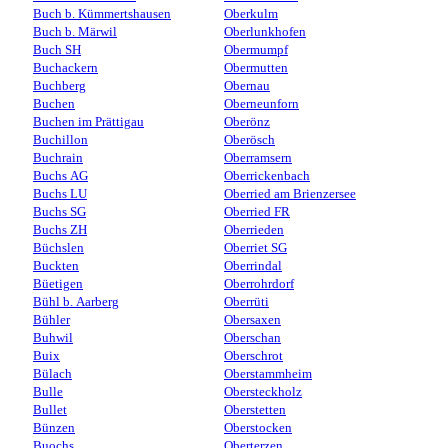
Buch b. Kümmertshausen
Oberkulm
Buch b. Märwil
Oberlunkhofen
Buch SH
Obermumpf
Buchackern
Obermutten
Buchberg
Obernau
Buchen
Oberneunforn
Buchen im Prättigau
Oberönz
Buchillon
Oberösch
Buchrain
Oberramsern
Buchs AG
Oberrickenbach
Buchs LU
Oberried am Brienzersee
Buchs SG
Oberried FR
Buchs ZH
Oberrieden
Büchslen
Oberriet SG
Buckten
Oberrindal
Büetigen
Oberrohrdorf
Bühl b. Aarberg
Oberrüti
Bühler
Obersaxen
Buhwil
Oberschan
Buix
Oberschrot
Bülach
Oberstammheim
Bulle
Obersteckholz
Bullet
Oberstetten
Bünzen
Oberstocken
Buochs
Oberterzen