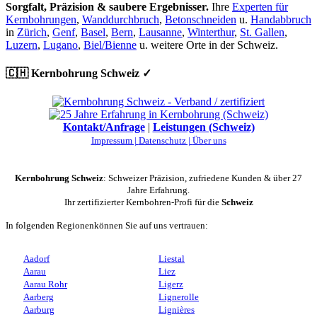
Sorgfalt, Präzision & saubere Ergebnisser.
Ihre
Experten für
Kernbohrungen
,
Wanddurchbruch
,
Betonschneiden
u.
Handabbruch
in
Zürich
,
Genf
,
Basel
,
Bern
,
Lausanne
,
Winterthur
,
St. Gallen
,
Luzern
,
Lugano
,
Biel/Bienne
u. weitere Orte in der Schweiz.
🇨🇭 Kernbohrung Schweiz ✓
Kontakt/Anfrage
|
Leistungen (Schweiz)
Impressum |
Datenschutz |
Über uns
Kernbohrung Schweiz
: Schweizer Präzision, zufriedene Kunden & über 27
Jahre Erfahrung.
Ihr zertifizierter Kernbohren-Profi für die
Schweiz
In folgenden Regionenkönnen Sie auf uns vertrauen:
Aadorf
Liestal
Aarau
Liez
Aarau Rohr
Ligerz
Aarberg
Lignerolle
Aarburg
Lignières