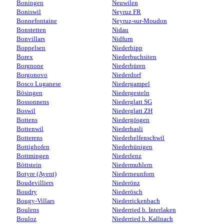
Boningen
Neuwilen
Boniswil
Neyruz FR
Bonnefontaine
Neyruz-sur-Moudon
Bonstetten
Nidau
Bonvillars
Nidfurn
Boppelsen
Niederbipp
Borex
Niederbuchsiten
Borgnone
Niederbüren
Borgonovo
Niederdorf
Bosco Luganese
Niedergampel
Bösingen
Niedergesteln
Bossonnens
Niederglatt SG
Boswil
Niederglatt ZH
Bottens
Niedergösgen
Bottenwil
Niederhasli
Botterens
Niederhelfenschwil
Bottighofen
Niederhünigen
Bottmingen
Niederlenz
Böttstein
Niedermuhlern
Botyre (Ayent)
Niederneunforn
Boudevilliers
Niederönz
Boudry
Niederösch
Bougy-Villars
Niederrickenbach
Boulens
Niederried b. Interlaken
Bouloz
Niederried b. Kallnach