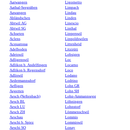
Aarwangen
Ligornetto
Aathal-Seegräben
Limpach
Aawangen
Lindau
Abländschen
Linden
Abtwil AG
Linescio
Abtwil SG
Linthal
Achseten
Lipperswil
Aclens
Lippoldswilen
Acquarossa
Littenheid
Adelboden
Litzirüti
Adetswil
Lobsigen
Adligenswil
Loc
Adlikon b. Andelfingen
Locarno
Adlikon b. Regensdorf
Loco
Adliswil
Lodano
Aedermannsdorf
Lodrino
Aefligen
Lohn GR
Aegerten
Lohn SH
Aesch (Neftenbach)
Lohn-Ammannsegg
Aesch BL
Löhningen
Aesch LU
Lohnstorf
Aesch ZH
Lömmenschwil
Aeschau
Lommis
Aeschi b. Spiez
Lommiswil
Aeschi SO
Lonay