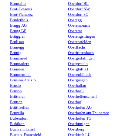
Brontallo
Oberdorf BL
Brot-Dessous
Oberdorf NW
Brot-Plamboz
Oberdorf SO
Bruderholz
Oberegg
Brugg AG
Oberembrach
Brügg BE
Oberems
Brügglen
Oberengstringen
Brülisau
Oberentfelden
Brunegg
Oberflachs
Brünig
Oberfrittenbach
Brünisried
Obergerlafingen
Brunnadern
Obergesteln
Brunnen
Oberglatt ZH
Brunnenthal
Obergoldbach
Brusino Arsizio
Obergösgen
Brusio
Oberhallau
Bruson
Oberhasli
Brüttelen
Oberhelfenschwil
Brütten
Oberhof
Brüttisellen
Oberhofen AG
Bruzella
Oberhofen am Thunersee
Bubendorf
Oberhofen TG
Bubikon
Oberhünigen
Buch am Irchel
Oberiberg
Buch b. Frauenfeld
Oberkirch LU