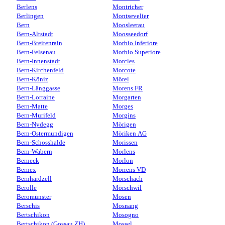
Berlens
Montricher
Berlingen
Montsevelier
Bern
Moosleerau
Bern-Altstadt
Moosseedorf
Bern-Breitenrain
Morbio Inferiore
Bern-Felsenau
Morbio Superiore
Bern-Innenstadt
Morcles
Bern-Kirchenfeld
Morcote
Bern-Köniz
Mörel
Bern-Länggasse
Morens FR
Bern-Lorraine
Morgarten
Bern-Matte
Morges
Bern-Murifeld
Morgins
Bern-Nydegg
Mörigen
Bern-Ostermundigen
Möriken AG
Bern-Schosshalde
Morissen
Bern-Wabern
Morlens
Berneck
Morlon
Bernex
Morrens VD
Bernhardzell
Morschach
Berolle
Mörschwil
Beromünster
Mosen
Berschis
Mosnang
Bertschikon
Mosogno
Bertschikon (Gossau ZH)
Mossel