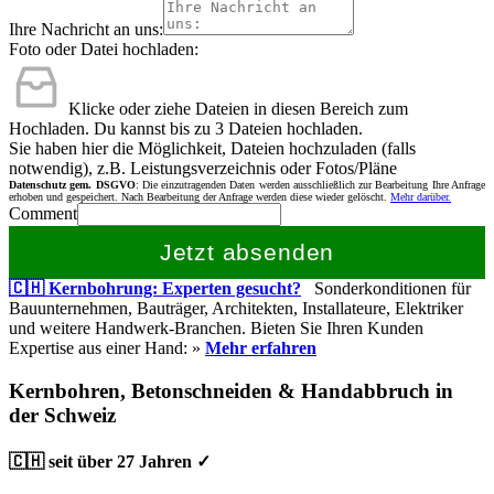
Ihre Nachricht an uns:
Foto oder Datei hochladen:
Klicke oder ziehe Dateien in diesen Bereich zum
Hochladen.
Du kannst bis zu 3 Dateien hochladen.
Sie haben hier die Möglichkeit, Dateien hochzuladen (falls
notwendig), z.B. Leistungsverzeichnis oder Fotos/Pläne
Datenschutz gem. DSGVO
: Die einzutragenden Daten werden ausschließlich zur Bearbeitung Ihre Anfrage
erhoben und gespeichert. Nach Bearbeitung der Anfrage werden diese wieder gelöscht.
Mehr darüber.
Comment
Jetzt absenden
🇨🇭 Kernbohrung: Experten gesucht?
Sonderkonditionen für
Bauunternehmen, Bauträger, Architekten, Installateure, Elektriker
und weitere Handwerk-Branchen. Bieten Sie Ihren Kunden
Expertise aus einer Hand: »
Mehr erfahren
Kernbohren, Betonschneiden & Handabbruch in
der Schweiz
🇨🇭 seit über 27 Jahren ✓