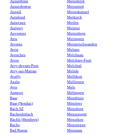
Ausserbinn
Meienberg
Ausserferrera
Meienried
Auswil
Meierskappel
Autafond
Meikirch
Autavaux
Meilen
Autigny
Meinier
Auvernier
Meinisberg
Auw
Meiringen
Avegno
Meisterschwanden
Aven
Melano
Avenches
Melchnau
Avers
Melchsee-Frutt
Avry-devant-Pont
Melchtal
Avry-sur-Matran
Melide
Avully
Mellikon
Axalp
Mellingen
Ayer
Mels
Azmoos
Meltingen
Baar
Mendrisio
Baar (Nendaz)
Ménières
Bäch SZ
Menzberg
Bachenbülach
Menzengrüt
Bächli (Hemberg)
Menziken
Bachs
Menzingen
Bad Ragaz
Menznau