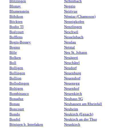
Blitzingen
Neftenbach
Blonay
Neggio
Blumenstein
Neirivue
Böbikon
Némiaz (Chamoson)
Böckten
Nennigkofen
Bodio TI
Nenzlingen
Boécourt
Neschwil
Bofflens
Nesselnbach
Bogis-Bossey
Nesslau
Bogno
Netstal
Bôle
Neu St. Johann
Bolken
Neuägeri
Boll
Neuchâtel
Bolligen
Neudorf
Bollingen
Neuenburg
Bollion
Neuendorf
Bollodingen
Neuenegg
Boltigen
Neuenhof
Bombinasco
Neuenkirch
Bonaduz
Neuhaus SG
Bonau
Neuhausen am Rheinfall
Boncourt
Neuheim
Bondo
Neukirch (Egnach)
Bonfol
Neukirch an der Thur
Bönigen b. Interlaken
Neunkirch