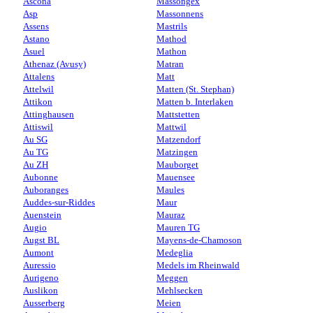
Ascona
Massongex
Asp
Massonnens
Assens
Mastrils
Astano
Mathod
Asuel
Mathon
Athenaz (Avusy)
Matran
Attalens
Matt
Attelwil
Matten (St. Stephan)
Attikon
Matten b. Interlaken
Attinghausen
Mattstetten
Attiswil
Mattwil
Au SG
Matzendorf
Au TG
Matzingen
Au ZH
Mauborget
Aubonne
Mauensee
Auboranges
Maules
Auddes-sur-Riddes
Maur
Auenstein
Mauraz
Augio
Mauren TG
Augst BL
Mayens-de-Chamoson
Aumont
Medeglia
Auressio
Medels im Rheinwald
Aurigeno
Meggen
Auslikon
Mehlsecken
Ausserberg
Meien