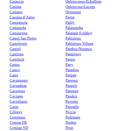
Casaccia
Oulens-sous-Echallens
Casima
Oulens-sur-Lucens
Caslano
Ovronnaz
Cassina d’Agno
Pagig
Castagnola
Pailly
Castaneda
Palagnedra
Castasegna
Palasuit (Liddes)
Castel San Pietro
Palézieux
Castelrotto
Palézieux-Village
Castiel
Pambio-Noranco
Castione
Pampigny
Castrisch
Panex
Castro
Pany
Cauco
Paradiso
Caux
Parpan
Cavagnago
Parsonz
Cavardiras
Paspels
Cavergno
Passugg
Caviano
Paudex
Cavigliano
Payerne
Cazis
Pazzallo
Céligny
Peccia
Cerentino
Pedrinate
Cerniat FR
Peiden
Cerniaz VD
Peist