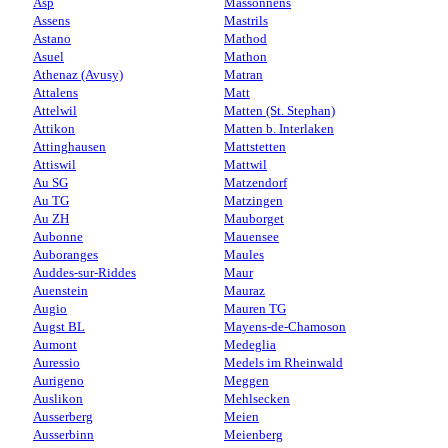
Asp
Massonnens
Assens
Mastrils
Astano
Mathod
Asuel
Mathon
Athenaz (Avusy)
Matran
Attalens
Matt
Attelwil
Matten (St. Stephan)
Attikon
Matten b. Interlaken
Attinghausen
Mattstetten
Attiswil
Mattwil
Au SG
Matzendorf
Au TG
Matzingen
Au ZH
Mauborget
Aubonne
Mauensee
Auboranges
Maules
Auddes-sur-Riddes
Maur
Auenstein
Mauraz
Augio
Mauren TG
Augst BL
Mayens-de-Chamoson
Aumont
Medeglia
Auressio
Medels im Rheinwald
Aurigeno
Meggen
Auslikon
Mehlsecken
Ausserberg
Meien
Ausserbinn
Meienberg