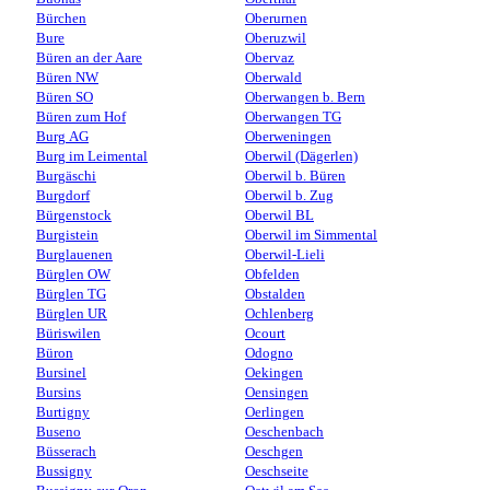
Bürchen
Oberurnen
Bure
Oberuzwil
Büren an der Aare
Obervaz
Büren NW
Oberwald
Büren SO
Oberwangen b. Bern
Büren zum Hof
Oberwangen TG
Burg AG
Oberweningen
Burg im Leimental
Oberwil (Dägerlen)
Burgäschi
Oberwil b. Büren
Burgdorf
Oberwil b. Zug
Bürgenstock
Oberwil BL
Burgistein
Oberwil im Simmental
Burglauenen
Oberwil-Lieli
Bürglen OW
Obfelden
Bürglen TG
Obstalden
Bürglen UR
Ochlenberg
Büriswilen
Ocourt
Büron
Odogno
Bursinel
Oekingen
Bursins
Oensingen
Burtigny
Oerlingen
Buseno
Oeschenbach
Büsserach
Oeschgen
Bussigny
Oeschseite