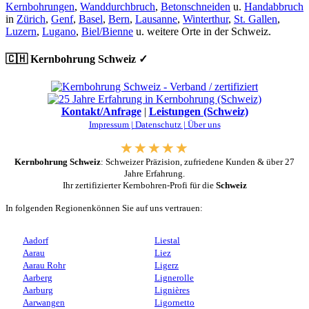
Kernbohrungen
,
Wanddurchbruch
,
Betonschneiden
u.
Handabbruch
in
Zürich
,
Genf
,
Basel
,
Bern
,
Lausanne
,
Winterthur
,
St. Gallen
,
Luzern
,
Lugano
,
Biel/Bienne
u. weitere Orte in der Schweiz.
🇨🇭 Kernbohrung Schweiz ✓
Kontakt/Anfrage
|
Leistungen (Schweiz)
Impressum |
Datenschutz |
Über uns
Kernbohrung Schweiz
: Schweizer Präzision, zufriedene Kunden & über 27
Jahre Erfahrung.
Ihr zertifizierter Kernbohren-Profi für die
Schweiz
In folgenden Regionenkönnen Sie auf uns vertrauen:
Aadorf
Liestal
Aarau
Liez
Aarau Rohr
Ligerz
Aarberg
Lignerolle
Aarburg
Lignières
Aarwangen
Ligornetto