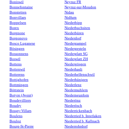
Boniswil
Neyruz FR
Bonnefontaine
Neyruz-sur-Moudon
Bonstetten
Nidau
Bonvillars
Nidfurn
Boppelsen
Niederbipp
Borex
Niederbuchsiten
Borgnone
Niederbüren
Borgonovo
Niederdorf
Bosco Luganese
Niedergampel
Bösingen
Niedergesteln
Bossonnens
Niederglatt SG
Boswil
Niederglatt ZH
Bottens
Niedergösgen
Bottenwil
Niederhasli
Botterens
Niederhelfenschwil
Bottighofen
Niederhünigen
Bottmingen
Niederlenz
Böttstein
Niedermuhlern
Botyre (Ayent)
Niederneunforn
Boudevilliers
Niederönz
Boudry
Niederösch
Bougy-Villars
Niederrickenbach
Boulens
Niederried b. Interlaken
Bouloz
Niederried b. Kallnach
Bourg-St-Pierre
Niederrohrdorf