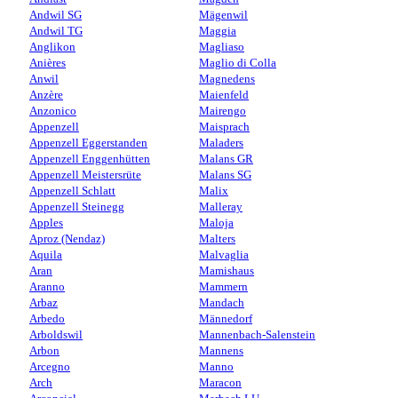
Andwil SG
Mägenwil
Andwil TG
Maggia
Anglikon
Magliaso
Anières
Maglio di Colla
Anwil
Magnedens
Anzère
Maienfeld
Anzonico
Mairengo
Appenzell
Maisprach
Appenzell Eggerstanden
Maladers
Appenzell Enggenhütten
Malans GR
Appenzell Meistersrüte
Malans SG
Appenzell Schlatt
Malix
Appenzell Steinegg
Malleray
Apples
Maloja
Aproz (Nendaz)
Malters
Aquila
Malvaglia
Aran
Mamishaus
Aranno
Mammern
Arbaz
Mandach
Arbedo
Männedorf
Arboldswil
Mannenbach-Salenstein
Arbon
Mannens
Arcegno
Manno
Arch
Maracon