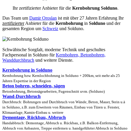
Ihr zertifizierter Anbieter für die
Kernbohrung Solduno
.
Das Team um
Damir Oroslan
ist mit über 27 Jahren Erfahrung Ihr
zertifizierter
Anbieter für die
Kernbohrung
in
Solduno
und der
gesamten Region um
Schweiz
und Solduno.
Schwäbische Sorgfalt, moderne Technik und geschultes
Fachpersonal
in Solduno für
Kernbohren, Betonbohren,
Wanddurchbruch
und weitere Dienste.
Kernbohrung in Solduno
Kernbohrung bzw. Kernlochbohrung in Solduno + 200km, seit mehr als 25
Jahren Expertise in der Region
Beton bohren, schneiden, sägen
Betonbohrung, Betonsägearbeiten, Fugenschnitt uvm. (Solduno)
Wand-Durchbruch
Durchbruch: Bohrungen und Durchbruch von Wände, Beton, Mauer, Stein u.ä
in Solduno, z.B. zum Erweitern von Räumen, Einbau von Türen u. Fenster,
Klimaanlage, Kamin-Einbau u. weitere
Demontage, Rückbau, Abbruch
Handabbruch: Demontage, Abbruch u. Rückbau, z.B. Balkon-Entfernung,
Abbruch von Anbauten, Treppe entfernen u. handgeführter Abbruch in Solduno