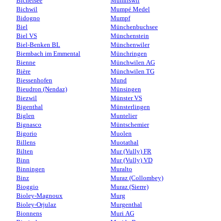
Bichelsee
Mümliswil
Bichwil
Mumpé Medel
Bidogno
Mumpf
Biel
Münchenbuchsee
Biel VS
Münchenstein
Biel-Benken BL
Münchenwiler
Biembach im Emmental
Münchringen
Bienne
Münchwilen AG
Bière
Münchwilen TG
Biessenhofen
Mund
Bieudron (Nendaz)
Münsingen
Biezwil
Münster VS
Bigenthal
Münsterlingen
Biglen
Muntelier
Bignasco
Müntschemier
Bigorio
Muolen
Billens
Muotathal
Bilten
Mur (Vully) FR
Binn
Mur (Vully) VD
Binningen
Muralto
Binz
Muraz (Collombey)
Bioggio
Muraz (Sierre)
Bioley-Magnoux
Murg
Bioley-Orjulaz
Murgenthal
Bionnens
Muri AG