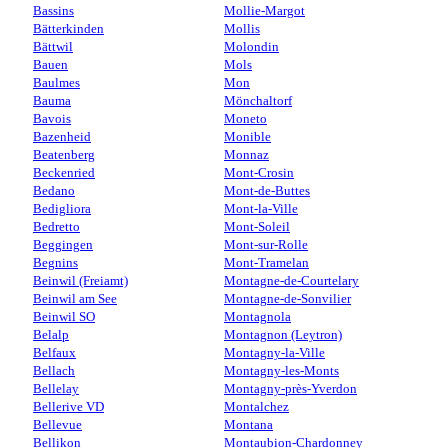
Bassins
Mollie-Margot
Bätterkinden
Mollis
Bättwil
Molondin
Bauen
Mols
Baulmes
Mon
Bauma
Mönchaltorf
Bavois
Moneto
Bazenheid
Monible
Beatenberg
Monnaz
Beckenried
Mont-Crosin
Bedano
Mont-de-Buttes
Bedigliora
Mont-la-Ville
Bedretto
Mont-Soleil
Beggingen
Mont-sur-Rolle
Begnins
Mont-Tramelan
Beinwil (Freiamt)
Montagne-de-Courtelary
Beinwil am See
Montagne-de-Sonvilier
Beinwil SO
Montagnola
Belalp
Montagnon (Leytron)
Belfaux
Montagny-la-Ville
Bellach
Montagny-les-Monts
Bellelay
Montagny-près-Yverdon
Bellerive VD
Montalchez
Bellevue
Montana
Bellikon
Montaubion-Chardonney