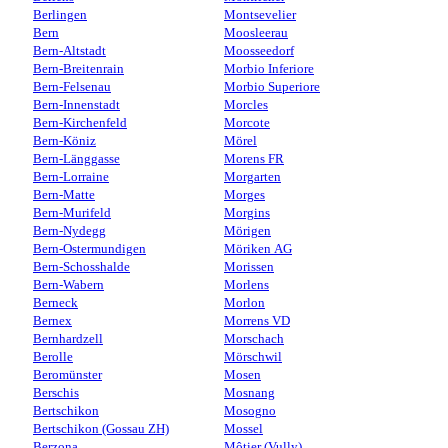
Berlingen
Montsevelier
Bern
Moosleerau
Bern-Altstadt
Moosseedorf
Bern-Breitenrain
Morbio Inferiore
Bern-Felsenau
Morbio Superiore
Bern-Innenstadt
Morcles
Bern-Kirchenfeld
Morcote
Bern-Köniz
Mörel
Bern-Länggasse
Morens FR
Bern-Lorraine
Morgarten
Bern-Matte
Morges
Bern-Murifeld
Morgins
Bern-Nydegg
Mörigen
Bern-Ostermundigen
Möriken AG
Bern-Schosshalde
Morissen
Bern-Wabern
Morlens
Berneck
Morlon
Bernex
Morrens VD
Bernhardzell
Morschach
Berolle
Mörschwil
Beromünster
Mosen
Berschis
Mosnang
Bertschikon
Mosogno
Bertschikon (Gossau ZH)
Mossel
Berzona
Môtier (Vully)