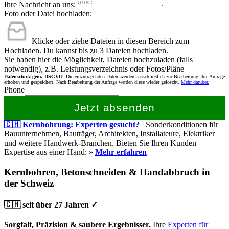
Ihre Nachricht an uns:
Foto oder Datei hochladen:
Klicke oder ziehe Dateien in diesen Bereich zum
Hochladen.
Du kannst bis zu 3 Dateien hochladen.
Sie haben hier die Möglichkeit, Dateien hochzuladen (falls
notwendig), z.B. Leistungsverzeichnis oder Fotos/Pläne
Datenschutz gem. DSGVO
: Die einzutragenden Daten werden ausschließlich zur Bearbeitung Ihre Anfrage
erhoben und gespeichert. Nach Bearbeitung der Anfrage werden diese wieder gelöscht.
Mehr darüber.
Phone
Jetzt absenden
🇨🇭 Kernbohrung: Experten gesucht?
Sonderkonditionen für
Bauunternehmen, Bauträger, Architekten, Installateure, Elektriker
und weitere Handwerk-Branchen. Bieten Sie Ihren Kunden
Expertise aus einer Hand: »
Mehr erfahren
Kernbohren, Betonschneiden & Handabbruch in
der Schweiz
🇨🇭 seit über 27 Jahren ✓
Sorgfalt, Präzision & saubere Ergebnisser.
Ihre
Experten für