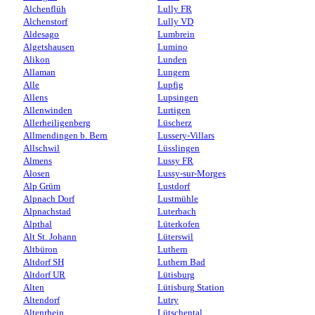
Alchenflüh
Lully FR
Alchenstorf
Lully VD
Aldesago
Lumbrein
Algetshausen
Lumino
Alikon
Lunden
Allaman
Lungern
Alle
Lupfig
Allens
Lupsingen
Allenwinden
Lurtigen
Allerheiligenberg
Lüscherz
Allmendingen b. Bern
Lussery-Villars
Allschwil
Lüsslingen
Almens
Lussy FR
Alosen
Lussy-sur-Morges
Alp Grüm
Lustdorf
Alpnach Dorf
Lustmühle
Alpnachstad
Luterbach
Alpthal
Lüterkofen
Alt St. Johann
Lüterswil
Altbüron
Luthern
Altdorf SH
Luthern Bad
Altdorf UR
Lütisburg
Alten
Lütisburg Station
Altendorf
Lutry
Altenrhein
Lütschental