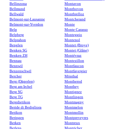
Bellinzona
Montavon
Bellmund
Montbovon
Bellwald
Montbrelloz
Belmont-sur-Lausanne
Montcherand
Belmont-sur-Yverdon
Monte
Belp
Monte Carasso
Belpberg
Monteggio
Belprahon
Montenol
Benglen
Montet (Broye)
Benken SG
Montet (Glâne)
Benken ZH
Montévraz
Bennau
Montezillon
Bennwil
Montfaucon
Benzenschwil
Montfavergier
Bercher
Mönthal
Berg (Dägerlen)
Montherod
Berg am Irchel
Monthey
Berg SG
Montignez
Berg TG
Montlingen
Bergdietikon
Montmagny
Beride di Bedigliora
Montmelon
Berikon
Montmollin
Beringen
Montpreveyres
Berken
Montreux
Berlens
Montricher