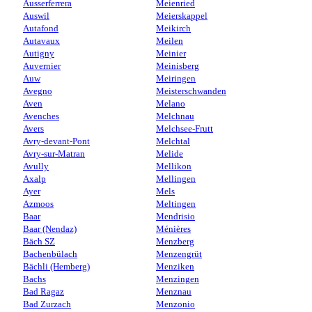
Ausserferrera
Meienried
Auswil
Meierskappel
Autafond
Meikirch
Autavaux
Meilen
Autigny
Meinier
Auvernier
Meinisberg
Auw
Meiringen
Avegno
Meisterschwanden
Aven
Melano
Avenches
Melchnau
Avers
Melchsee-Frutt
Avry-devant-Pont
Melchtal
Avry-sur-Matran
Melide
Avully
Mellikon
Axalp
Mellingen
Ayer
Mels
Azmoos
Meltingen
Baar
Mendrisio
Baar (Nendaz)
Ménières
Bäch SZ
Menzberg
Bachenbülach
Menzengrüt
Bächli (Hemberg)
Menziken
Bachs
Menzingen
Bad Ragaz
Menznau
Bad Zurzach
Menzonio