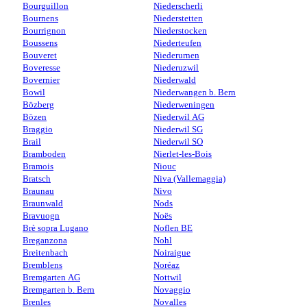
Bourguillon
Niederscherli
Bournens
Niederstetten
Bourrignon
Niederstocken
Boussens
Niederteufen
Bouveret
Niederurnen
Boveresse
Niederuzwil
Bovernier
Niederwald
Bowil
Niederwangen b. Bern
Bözberg
Niederweningen
Bözen
Niederwil AG
Braggio
Niederwil SG
Brail
Niederwil SO
Bramboden
Nierlet-les-Bois
Bramois
Niouc
Bratsch
Niva (Vallemaggia)
Braunau
Nivo
Braunwald
Nods
Bravuogn
Noës
Brè sopra Lugano
Noflen BE
Breganzona
Nohl
Breitenbach
Noiraigue
Bremblens
Noréaz
Bremgarten AG
Nottwil
Bremgarten b. Bern
Novaggio
Brenles
Novalles