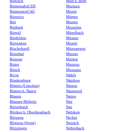
Birgisch
Muri b. Bern
Birmensdorf ZH
Muriaux
Birmenstorf AG
Murist
Bironico
Mürren
Birr
Murten
Birrhard
Murzelen
Birrwil
Müselbach
Birsfelden
Müstair
Birwinken
Mustér
Bischofszell
Müswangen
Bisisthal
Mutrux
Bissone
Mutten
Bister
Muttenz
Bitsch
Muzzano
Bivio
Näfels
Blankenburg
Nänikon
Blatten (Lötschen)
Nassen
Blatten b. Naters
Nassenwil
Blauen
Naters
Blausee-Mitholz
Nax
Bleienbach
Naz
Bleiken b. Oberdiessbach
Nebikon
Blessens
Necker
Blignou (Ayent)
Neerach
Blitzingen
Neftenbach