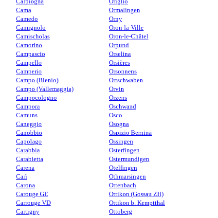
Calpiogna
Origlio
Cama
Ormalingen
Camedo
Orny
Camignolo
Oron-la-Ville
Camischolas
Oron-le-Châtel
Camorino
Orpund
Campascio
Orselina
Campello
Orsières
Camperio
Orsonnens
Campo (Blenio)
Ortschwaben
Campo (Vallemaggia)
Orvin
Campocologno
Orzens
Campora
Oschwand
Camuns
Osco
Caneggio
Osogna
Canobbio
Ospizio Bernina
Capolago
Ossingen
Carabbia
Osterfingen
Carabietta
Ostermundigen
Carena
Otelfingen
Carì
Othmarsingen
Carona
Ottenbach
Carouge GE
Ottikon (Gossau ZH)
Carrouge VD
Ottikon b. Kemptthal
Cartigny
Ottoberg