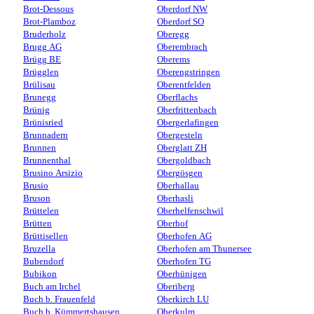
Brot-Dessous
Oberdorf NW
Brot-Plamboz
Oberdorf SO
Bruderholz
Oberegg
Brugg AG
Oberembrach
Brügg BE
Oberems
Brügglen
Oberengstringen
Brülisau
Oberentfelden
Brunegg
Oberflachs
Brünig
Oberfrittenbach
Brünisried
Obergerlafingen
Brunnadern
Obergesteln
Brunnen
Oberglatt ZH
Brunnenthal
Obergoldbach
Brusino Arsizio
Obergösgen
Brusio
Oberhallau
Bruson
Oberhasli
Brüttelen
Oberhelfenschwil
Brütten
Oberhof
Brüttisellen
Oberhofen AG
Bruzella
Oberhofen am Thunersee
Bubendorf
Oberhofen TG
Bubikon
Oberhünigen
Buch am Irchel
Oberiberg
Buch b. Frauenfeld
Oberkirch LU
Buch b. Kümmertshausen
Oberkulm