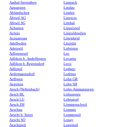
Aathal-Seegräben
Limpach
Aawangen
Lindau
Abländschen
Linden
Abtwil AG
Linescio
Abtwil SG
Linthal
Achseten
Lipperswil
Aclens
Lippoldswilen
Acquarossa
Littenheid
Adelboden
Litzirüti
Adetswil
Lobsigen
Adligenswil
Loc
Adlikon b. Andelfingen
Locarno
Adlikon b. Regensdorf
Loco
Adliswil
Lodano
Aedermannsdorf
Lodrino
Aefligen
Lohn GR
Aegerten
Lohn SH
Aesch (Neftenbach)
Lohn-Ammannsegg
Aesch BL
Löhningen
Aesch LU
Lohnstorf
Aesch ZH
Lömmenschwil
Aeschau
Lommis
Aeschi b. Spiez
Lommiswil
Aeschi SO
Lonay
Aeschiried
Longirod