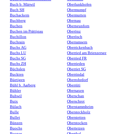
Buch b. Märwil
Oberlunkhofen
Buch SH
Obermumpf
Buchackern
Obermutten
Buchberg
Obernau
Buchen
Oberneunforn
Buchen im Prättigau
Oberönz
Buchillon
Oberösch
Buchrain
Oberramsern
Buchs AG
Oberrickenbach
Buchs LU
Oberried am Brienzersee
Buchs SG
Oberried FR
Buchs ZH
Oberrieden
Büchslen
Oberriet SG
Buckten
Oberrindal
Büetigen
Oberrohrdorf
Bühl b. Aarberg
Oberrüti
Bühler
Obersaxen
Buhwil
Oberschan
Buix
Oberschrot
Bülach
Oberstammheim
Bulle
Obersteckholz
Bullet
Oberstetten
Bünzen
Oberstocken
Buochs
Oberterzen
Buonas
Oberthal