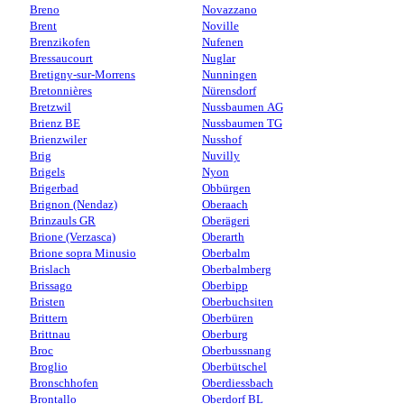
Breno
Novazzano
Brent
Noville
Brenzikofen
Nufenen
Bressaucourt
Nuglar
Bretigny-sur-Morrens
Nunningen
Bretonnières
Nürensdorf
Bretzwil
Nussbaumen AG
Brienz BE
Nussbaumen TG
Brienzwiler
Nusshof
Brig
Nuvilly
Brigels
Nyon
Brigerbad
Obbürgen
Brignon (Nendaz)
Oberaach
Brinzauls GR
Oberägeri
Brione (Verzasca)
Oberarth
Brione sopra Minusio
Oberbalm
Brislach
Oberbalmberg
Brissago
Oberbipp
Bristen
Oberbuchsiten
Brittern
Oberbüren
Brittnau
Oberburg
Broc
Oberbussnang
Broglio
Oberbütschel
Bronschhofen
Oberdiessbach
Brontallo
Oberdorf BL