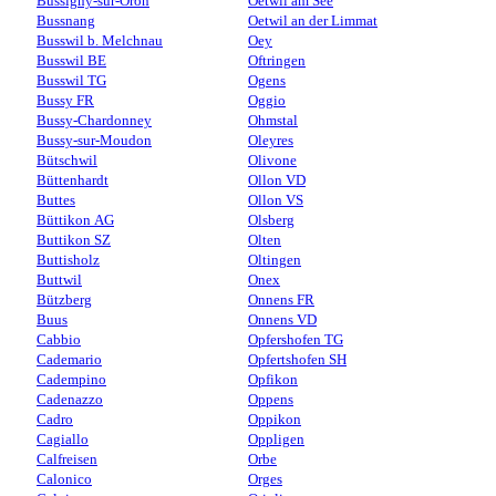
Bussigny-sur-Oron
Oetwil am See
Bussnang
Oetwil an der Limmat
Busswil b. Melchnau
Oey
Busswil BE
Oftringen
Busswil TG
Ogens
Bussy FR
Oggio
Bussy-Chardonney
Ohmstal
Bussy-sur-Moudon
Oleyres
Bütschwil
Olivone
Büttenhardt
Ollon VD
Buttes
Ollon VS
Büttikon AG
Olsberg
Buttikon SZ
Olten
Buttisholz
Oltingen
Buttwil
Onex
Bützberg
Onnens FR
Buus
Onnens VD
Cabbio
Opfershofen TG
Cademario
Opfertshofen SH
Cadempino
Opfikon
Cadenazzo
Oppens
Cadro
Oppikon
Cagiallo
Oppligen
Calfreisen
Orbe
Calonico
Orges