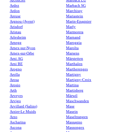
Arconciel
Marbach LU
Ardez
Marbach SG
Ardon
Marchissy
Areuse
Mariastein
Argnou (Ayent)
Marin-Epagnier
Arisdorf
Marly
Aristau
Marmorera
Arlesheim
Marnand
Arnegg
Maroggia
Arnex-sur-Nyon
Marolta
Arnex-sur-Orbe
Marsens
Arni AG
Märstetten
Arni BE
Marthalen
Arogno
Martherenges
Arolla
Martigny
Arosa
Martigny-Croix
Arosio
Martina
Arth
Martisberg
Arveyes
Märwil
Arvigo
Maschwanden
Arvillard (Salins)
Mase
Arzier-Le Muids
Masein
Arzo
Maseltrangen
Ascharina
Massagno
Ascona
Massongex