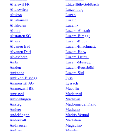
Alterswil FR
Lützelflüh-Goldbach
Alterswilen
Lutzenberg
Altikon
Luven
Altishausen
Luzein
Altishofen
Luzern-
Altnau
Luzern-Altstadt
Altstätten SG
Luzern-Biregg:
Altwis
Luzern-Bruch
Alvaneu Bad
Luzern-Hirschmatt:
Alvaneu Dorf
Luzern-Horw
Alvaschein
Luzern-Littau:
Ambrì
Luzern-Musegg
Amden
Luzern-Reussbühl
Aminona
Luzern-Süd
Amlikon-Bissegg
Lyss
Ammerswil AG
Lyssach
Ammerzwil BE
Macolin
Amriswil
Madetswil
Amsoldingen
Madiswil
Amsteg
Madonna del Piano
Andeer
Madrano
Andelfingen
Mädris-Vermol
Andermatt
Madulain
Andhausen
Magadino
Andiast
Magden