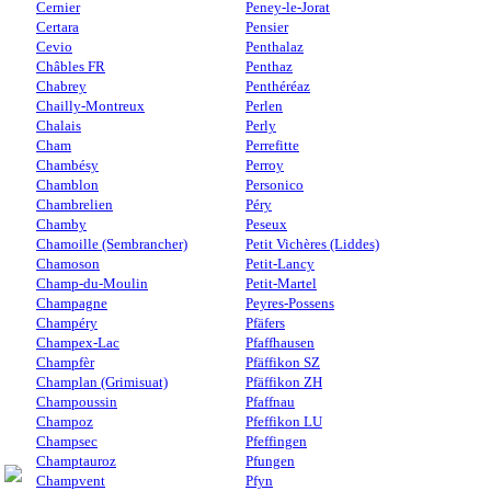
Cernier
Peney-le-Jorat
Certara
Pensier
Cevio
Penthalaz
Châbles FR
Penthaz
Chabrey
Penthéréaz
Chailly-Montreux
Perlen
Chalais
Perly
Cham
Perrefitte
Chambésy
Perroy
Chamblon
Personico
Chambrelien
Péry
Chamby
Peseux
Chamoille (Sembrancher)
Petit Vichères (Liddes)
Chamoson
Petit-Lancy
Champ-du-Moulin
Petit-Martel
Champagne
Peyres-Possens
Champéry
Pfäfers
Champex-Lac
Pfaffhausen
Champfèr
Pfäffikon SZ
Champlan (Grimisuat)
Pfäffikon ZH
Champoussin
Pfaffnau
Champoz
Pfeffikon LU
Champsec
Pfeffingen
Champtauroz
Pfungen
Champvent
Pfyn