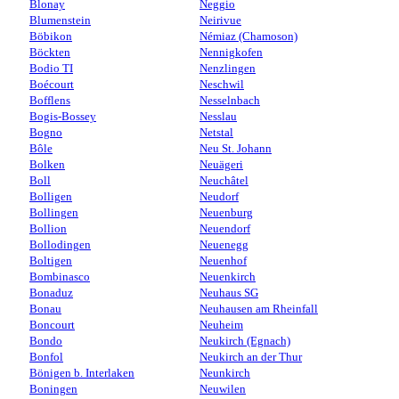
Blonay
Neggio
Blumenstein
Neirivue
Böbikon
Némiaz (Chamoson)
Böckten
Nennigkofen
Bodio TI
Nenzlingen
Boécourt
Neschwil
Bofflens
Nesselnbach
Bogis-Bossey
Nesslau
Bogno
Netstal
Bôle
Neu St. Johann
Bolken
Neuägeri
Boll
Neuchâtel
Bolligen
Neudorf
Bollingen
Neuenburg
Bollion
Neuendorf
Bollodingen
Neuenegg
Boltigen
Neuenhof
Bombinasco
Neuenkirch
Bonaduz
Neuhaus SG
Bonau
Neuhausen am Rheinfall
Boncourt
Neuheim
Bondo
Neukirch (Egnach)
Bonfol
Neukirch an der Thur
Bönigen b. Interlaken
Neunkirch
Boningen
Neuwilen