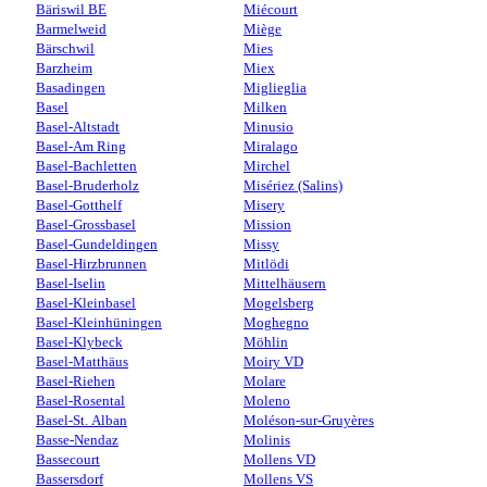
Bäriswil BE
Miécourt
Barmelweid
Miège
Bärschwil
Mies
Barzheim
Miex
Basadingen
Miglieglia
Basel
Milken
Basel-Altstadt
Minusio
Basel-Am Ring
Miralago
Basel-Bachletten
Mirchel
Basel-Bruderholz
Misériez (Salins)
Basel-Gotthelf
Misery
Basel-Grossbasel
Mission
Basel-Gundeldingen
Missy
Basel-Hirzbrunnen
Mitlödi
Basel-Iselin
Mittelhäusern
Basel-Kleinbasel
Mogelsberg
Basel-Kleinhüningen
Moghegno
Basel-Klybeck
Möhlin
Basel-Matthäus
Moiry VD
Basel-Riehen
Molare
Basel-Rosental
Moleno
Basel-St. Alban
Moléson-sur-Gruyères
Basse-Nendaz
Molinis
Bassecourt
Mollens VD
Bassersdorf
Mollens VS