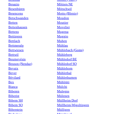
Besazio
Môtiers NE
Besenbüren
Mötschwil
Besencens
Motto (Blenio)
Betschwanden
Moudon
Betten
Moutier
Bettenhausen
Movelier
Bettens
Mugena
Bettingen
Muggio
Bettlach
Muhen
Bettmeralp
Mühlau
Bettwiesen
Mühlebach (Goms)
Bettwil
Mühleberg
Beurnevésin
Mühledorf BE
Beuson (Nendaz)
Mühledorf SO
Bevaix
Mühlehorn
Bever
Mühlethal
Bévilard
Mühlethurnen
Bex
Mühlrüti
Biasca
Mülchi
Biberen
Mulegns
Biberist
Mülenen
Bibern SH
Müllheim Dorf
Bibern SO
Müllheim-Wigoltingen
Biberstein
Mülligen