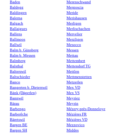
Baden
Merenschwand
Baldegg
Mergoscia
Baldingen
Meride
Balerna
Merishausen
Balgach
Merligen
Ballaigues
Merlischachen
Ballens
Mervelier
Ballmoos
Merzligen
Ballwil
Mesocco
Balm b. Günsberg
Messen
Balm b. Messen
Mettau
Balmberg
Mettembert
Balsthal
Mettendorf TG
Balterswil
Mettlen
Baltschieder
Mettmenstetten
Banco
Metzerlen
Bangerten b. Dieterswil
Mex VD
Bänk (Dägerlen)
Mex VS
Bannwil
Meyriez
Bärau
Meyrin
Barbengo
Mézery-près-Donneloye
Barberêche
Mézières FR
Bäretswil
Mézières VD
Bargen BE
Mezzovico
Bargen SH
Middes