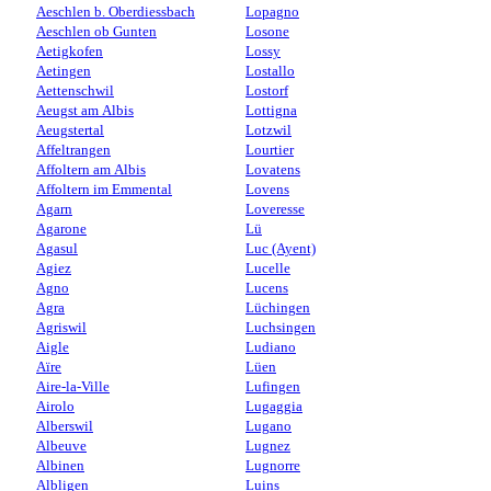
Aeschlen b. Oberdiessbach
Lopagno
Aeschlen ob Gunten
Losone
Aetigkofen
Lossy
Aetingen
Lostallo
Aettenschwil
Lostorf
Aeugst am Albis
Lottigna
Aeugstertal
Lotzwil
Affeltrangen
Lourtier
Affoltern am Albis
Lovatens
Affoltern im Emmental
Lovens
Agarn
Loveresse
Agarone
Lü
Agasul
Luc (Ayent)
Agiez
Lucelle
Agno
Lucens
Agra
Lüchingen
Agriswil
Luchsingen
Aigle
Ludiano
Aïre
Lüen
Aire-la-Ville
Lufingen
Airolo
Lugaggia
Alberswil
Lugano
Albeuve
Lugnez
Albinen
Lugnorre
Albligen
Luins