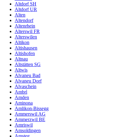
Altdorf SH
Altdorf UR
Alten
Altendorf
Altenrhein
Alterswil FR
Alterswilen
Altikon
Altishausen
Altishofen
Altnau
Altstätten SG
Altwis
Alvaneu Bad
Alvaneu Dorf
Alvaschein
Ambrì
Amden
Aminona
Amlikon-Bissegg
Ammerswil AG
Ammerzwil BE
Amriswil
Amsoldingen
Amsteg