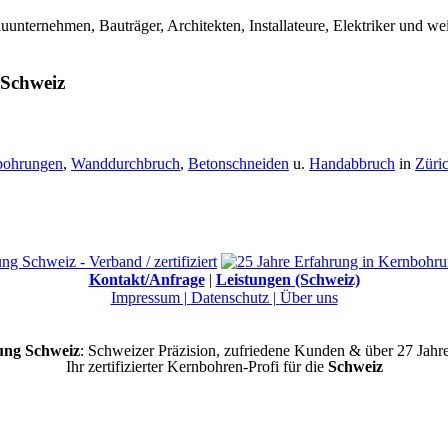
nternehmen, Bauträger, Architekten, Installateure, Elektriker und w
 Schweiz
bohrungen
,
Wanddurchbruch
,
Betonschneiden
u.
Handabbruch
in
Züri
Kontakt/Anfrage
|
Leistungen (Schweiz)
Impressum |
Datenschutz |
Über uns
ng Schweiz
: Schweizer Präzision, zufriedene Kunden & über 27 Jahr
Ihr zertifizierter Kernbohren-Profi für die
Schweiz