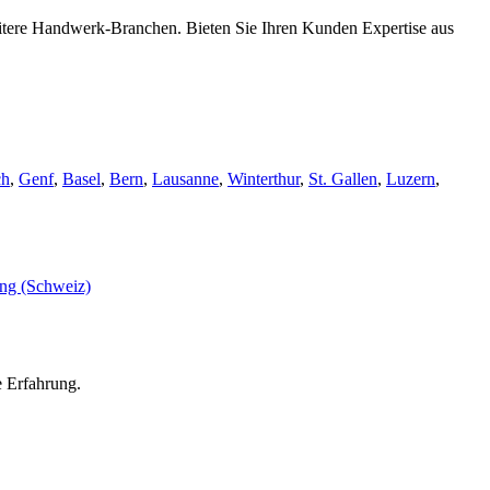
eitere Handwerk-Branchen. Bieten Sie Ihren Kunden Expertise aus
ch
,
Genf
,
Basel
,
Bern
,
Lausanne
,
Winterthur
,
St. Gallen
,
Luzern
,
e Erfahrung.