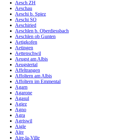
Aesch ZH
Aeschau
Aeschi b. Spiez
Aeschi SO
Aeschiried
Aeschlen b. Oberdiessbach
Aeschlen ob Gunten
Aetigkofen
Aetingen
Aettenschwil
Aeugst am Albis
Aeugstertal
Affeltrangen
Affoltern am Albis
Affoltern im Emmental
Agarn
Agarone
Agasul
Agiez
Agno
Agra
Agriswil
Aigle
Aïre
Aire-la-Ville