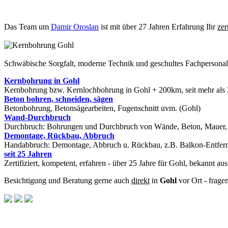
Das Team um
Damir Oroslan
ist mit über 27 Jahren Erfahrung Ihr
zer
Schwäbische Sorgfalt, moderne Technik und geschultes Fachpersona
Kernbohrung in Gohl
Kernbohrung bzw. Kernlochbohrung in Gohl + 200km, seit mehr als 2
Beton bohren, schneiden, sägen
Betonbohrung, Betonsägearbeiten, Fugenschnitt uvm. (Gohl)
Wand-Durchbruch
Durchbruch: Bohrungen und Durchbruch von Wände, Beton, Mauer, St
Demontage, Rückbau, Abbruch
Handabbruch: Demontage, Abbruch u. Rückbau, z.B. Balkon-Entfern
seit 25 Jahren
Zertifiziert, kompetent, erfahren - über 25 Jahre für Gohl, bekannt au
Besichtigung und Beratung gerne auch
direkt
in
Gohl
vor Ort - frage