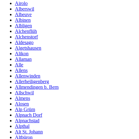
Airolo
Alberswil
Albeuve
Albinen
Albligen
Alchenflüh
Alchenstorf
Aldesago
Algetshausen
Alikon
Allaman
Alle
Allens
Allenwinden
Allerheiligenberg
Allmendingen b. Bern
Allschwil
Almens
Alosen
Alp Grüm
Alpnach Dorf
Alpnachstad
Alpthal
Alt St. Johann
Altbüron