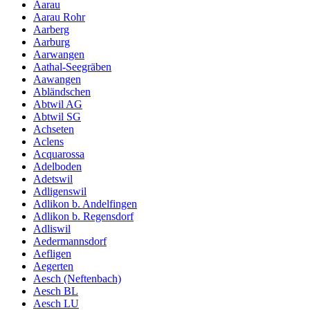
Aarau
Aarau Rohr
Aarberg
Aarburg
Aarwangen
Aathal-Seegräben
Aawangen
Abländschen
Abtwil AG
Abtwil SG
Achseten
Aclens
Acquarossa
Adelboden
Adetswil
Adligenswil
Adlikon b. Andelfingen
Adlikon b. Regensdorf
Adliswil
Aedermannsdorf
Aefligen
Aegerten
Aesch (Neftenbach)
Aesch BL
Aesch LU