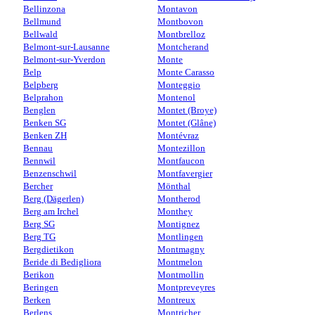
Bellinzona
Montavon
Bellmund
Montbovon
Bellwald
Montbrelloz
Belmont-sur-Lausanne
Montcherand
Belmont-sur-Yverdon
Monte
Belp
Monte Carasso
Belpberg
Monteggio
Belprahon
Montenol
Benglen
Montet (Broye)
Benken SG
Montet (Glâne)
Benken ZH
Montévraz
Bennau
Montezillon
Bennwil
Montfaucon
Benzenschwil
Montfavergier
Bercher
Mönthal
Berg (Dägerlen)
Montherod
Berg am Irchel
Monthey
Berg SG
Montignez
Berg TG
Montlingen
Bergdietikon
Montmagny
Beride di Bedigliora
Montmelon
Berikon
Montmollin
Beringen
Montpreveyres
Berken
Montreux
Berlens
Montricher