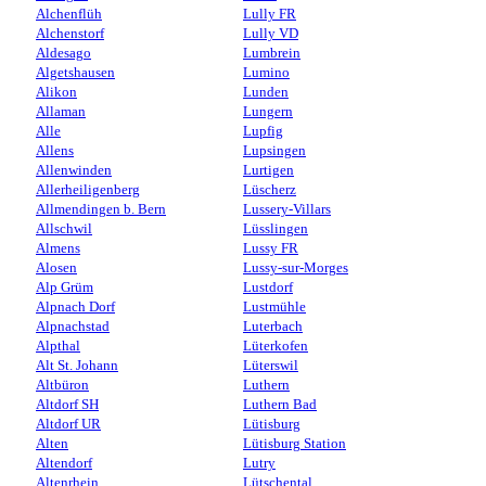
Alchenflüh
Lully FR
Alchenstorf
Lully VD
Aldesago
Lumbrein
Algetshausen
Lumino
Alikon
Lunden
Allaman
Lungern
Alle
Lupfig
Allens
Lupsingen
Allenwinden
Lurtigen
Allerheiligenberg
Lüscherz
Allmendingen b. Bern
Lussery-Villars
Allschwil
Lüsslingen
Almens
Lussy FR
Alosen
Lussy-sur-Morges
Alp Grüm
Lustdorf
Alpnach Dorf
Lustmühle
Alpnachstad
Luterbach
Alpthal
Lüterkofen
Alt St. Johann
Lüterswil
Altbüron
Luthern
Altdorf SH
Luthern Bad
Altdorf UR
Lütisburg
Alten
Lütisburg Station
Altendorf
Lutry
Altenrhein
Lütschental