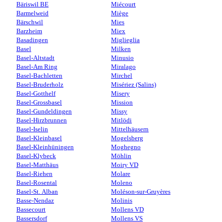
Bäriswil BE
Miécourt
Barmelweid
Miège
Bärschwil
Mies
Barzheim
Miex
Basadingen
Miglieglia
Basel
Milken
Basel-Altstadt
Minusio
Basel-Am Ring
Miralago
Basel-Bachletten
Mirchel
Basel-Bruderholz
Misériez (Salins)
Basel-Gotthelf
Misery
Basel-Grossbasel
Mission
Basel-Gundeldingen
Missy
Basel-Hirzbrunnen
Mitlödi
Basel-Iselin
Mittelhäusern
Basel-Kleinbasel
Mogelsberg
Basel-Kleinhüningen
Moghegno
Basel-Klybeck
Möhlin
Basel-Matthäus
Moiry VD
Basel-Riehen
Molare
Basel-Rosental
Moleno
Basel-St. Alban
Moléson-sur-Gruyères
Basse-Nendaz
Molinis
Bassecourt
Mollens VD
Bassersdorf
Mollens VS