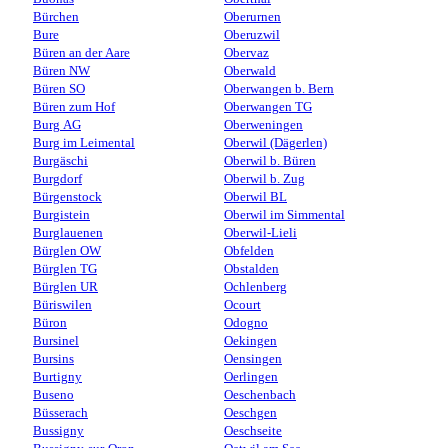
Bürchen
Oberurnen
Bure
Oberuzwil
Büren an der Aare
Obervaz
Büren NW
Oberwald
Büren SO
Oberwangen b. Bern
Büren zum Hof
Oberwangen TG
Burg AG
Oberweningen
Burg im Leimental
Oberwil (Dägerlen)
Burgäschi
Oberwil b. Büren
Burgdorf
Oberwil b. Zug
Bürgenstock
Oberwil BL
Burgistein
Oberwil im Simmental
Burglauenen
Oberwil-Lieli
Bürglen OW
Obfelden
Bürglen TG
Obstalden
Bürglen UR
Ochlenberg
Büriswilen
Ocourt
Büron
Odogno
Bursinel
Oekingen
Bursins
Oensingen
Burtigny
Oerlingen
Buseno
Oeschenbach
Büsserach
Oeschgen
Bussigny
Oeschseite