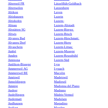
Alterswil FR
Lützelflüh-Goldbach
Alterswilen
Lutzenberg
Altikon
Luven
Altishausen
Luzein
Altishofen
Luzern-
Altnau
Luzern-Altstadt
Altstätten SG
Luzern-Biregg:
Altwis
Luzern-Bruch
Alvaneu Bad
Luzern-Hirschmatt:
Alvaneu Dorf
Luzern-Horw
Alvaschein
Luzern-Littau:
Ambrì
Luzern-Musegg
Amden
Luzern-Reussbühl
Aminona
Luzern-Süd
Amlikon-Bissegg
Lyss
Ammerswil AG
Lyssach
Ammerzwil BE
Macolin
Amriswil
Madetswil
Amsoldingen
Madiswil
Amsteg
Madonna del Piano
Andeer
Madrano
Andelfingen
Mädris-Vermol
Andermatt
Madulain
Andhausen
Magadino
Andiast
Magden