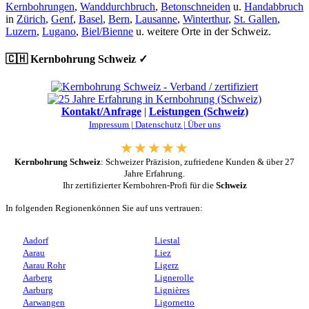
Kernbohrungen
,
Wanddurchbruch
,
Betonschneiden
u.
Handabbruch
in
Zürich
,
Genf
,
Basel
,
Bern
,
Lausanne
,
Winterthur
,
St. Gallen
,
Luzern
,
Lugano
,
Biel/Bienne
u. weitere Orte in der Schweiz.
🇨🇭 Kernbohrung Schweiz ✓
Kontakt/Anfrage
|
Leistungen (Schweiz)
Impressum |
Datenschutz |
Über uns
Kernbohrung Schweiz
: Schweizer Präzision, zufriedene Kunden & über 27
Jahre Erfahrung.
Ihr zertifizierter Kernbohren-Profi für die
Schweiz
In folgenden Regionenkönnen Sie auf uns vertrauen:
Aadorf
Liestal
Aarau
Liez
Aarau Rohr
Ligerz
Aarberg
Lignerolle
Aarburg
Lignières
Aarwangen
Ligornetto