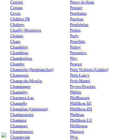
Cernier
Peney-le-Jorat
Certara
Pensier
Cevio
Penthalaz
Châbles FR
Penthaz
Chabrey
Penthéréaz
Chailly-Montreux
Perlen
Chalais
Perly
Cham
Perrefitte
Chambésy
Perroy
Chamblon
Personico
Chambrelien
Péry
Chamby
Peseux
Chamoille (Sembrancher)
Petit Vichères (Liddes)
Chamoson
Petit-Lancy
Champ-du-Moulin
Petit-Martel
Champagne
Peyres-Possens
Champéry
Pfäfers
Champex-Lac
Pfaffhausen
Champfèr
Pfäffikon SZ
Champlan (Grimisuat)
Pfäffikon ZH
Champoussin
Pfaffnau
Champoz
Pfeffikon LU
Champsec
Pfeffingen
Champtauroz
Pfungen
Champvent
Pfyn