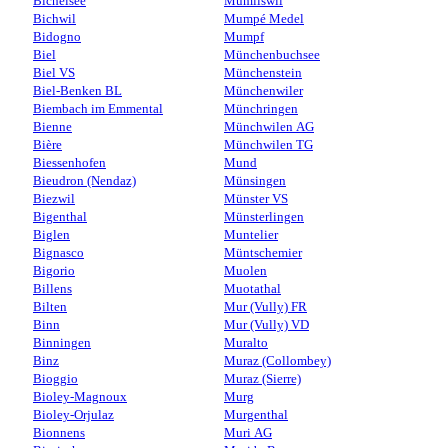
Bichelsee
Mümliswil
Bichwil
Mumpé Medel
Bidogno
Mumpf
Biel
Münchenbuchsee
Biel VS
Münchenstein
Biel-Benken BL
Münchenwiler
Biembach im Emmental
Münchringen
Bienne
Münchwilen AG
Bière
Münchwilen TG
Biessenhofen
Mund
Bieudron (Nendaz)
Münsingen
Biezwil
Münster VS
Bigenthal
Münsterlingen
Biglen
Muntelier
Bignasco
Müntschemier
Bigorio
Muolen
Billens
Muotathal
Bilten
Mur (Vully) FR
Binn
Mur (Vully) VD
Binningen
Muralto
Binz
Muraz (Collombey)
Bioggio
Muraz (Sierre)
Bioley-Magnoux
Murg
Bioley-Orjulaz
Murgenthal
Bionnens
Muri AG