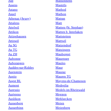
Asp
Massonnens
Assens
Mastrils
Astano
Mathod
Asuel
Mathon
Athenaz (Avusy)
Matran
Attalens
Matt
Attelwil
Matten (St. Stephan)
Attikon
Matten b. Interlaken
Attinghausen
Mattstetten
Attiswil
Mattwil
Au SG
Matzendorf
Au TG
Matzingen
Au ZH
Mauborget
Aubonne
Mauensee
Auboranges
Maules
Auddes-sur-Riddes
Maur
Auenstein
Mauraz
Augio
Mauren TG
Augst BL
Mayens-de-Chamoson
Aumont
Medeglia
Auressio
Medels im Rheinwald
Aurigeno
Meggen
Auslikon
Mehlsecken
Ausserberg
Meien
Ausserbinn
Meienberg