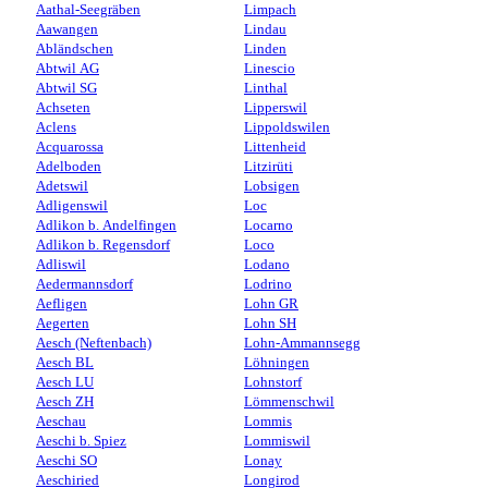
Aathal-Seegräben
Limpach
Aawangen
Lindau
Abländschen
Linden
Abtwil AG
Linescio
Abtwil SG
Linthal
Achseten
Lipperswil
Aclens
Lippoldswilen
Acquarossa
Littenheid
Adelboden
Litzirüti
Adetswil
Lobsigen
Adligenswil
Loc
Adlikon b. Andelfingen
Locarno
Adlikon b. Regensdorf
Loco
Adliswil
Lodano
Aedermannsdorf
Lodrino
Aefligen
Lohn GR
Aegerten
Lohn SH
Aesch (Neftenbach)
Lohn-Ammannsegg
Aesch BL
Löhningen
Aesch LU
Lohnstorf
Aesch ZH
Lömmenschwil
Aeschau
Lommis
Aeschi b. Spiez
Lommiswil
Aeschi SO
Lonay
Aeschiried
Longirod