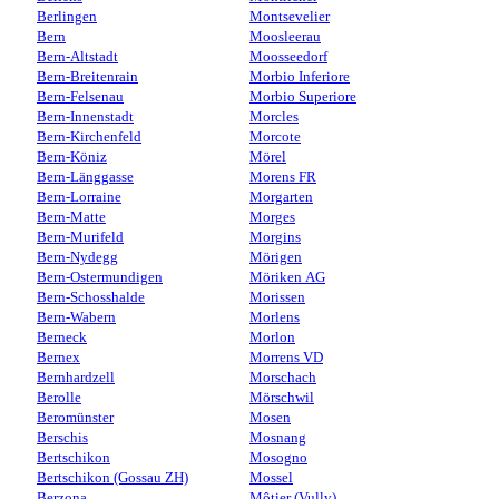
Berlingen
Montsevelier
Bern
Moosleerau
Bern-Altstadt
Moosseedorf
Bern-Breitenrain
Morbio Inferiore
Bern-Felsenau
Morbio Superiore
Bern-Innenstadt
Morcles
Bern-Kirchenfeld
Morcote
Bern-Köniz
Mörel
Bern-Länggasse
Morens FR
Bern-Lorraine
Morgarten
Bern-Matte
Morges
Bern-Murifeld
Morgins
Bern-Nydegg
Mörigen
Bern-Ostermundigen
Möriken AG
Bern-Schosshalde
Morissen
Bern-Wabern
Morlens
Berneck
Morlon
Bernex
Morrens VD
Bernhardzell
Morschach
Berolle
Mörschwil
Beromünster
Mosen
Berschis
Mosnang
Bertschikon
Mosogno
Bertschikon (Gossau ZH)
Mossel
Berzona
Môtier (Vully)