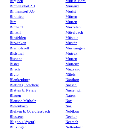
Birgisch
Muri b. Bern
Birmensdorf ZH
Muriaux
Birmenstorf AG
Murist
Bironico
Mürren
Birr
Murten
Birrhard
Murzelen
Birrwil
Müselbach
Birsfelden
Müstair
Birwinken
Mustér
Bischofszell
Müswangen
Bisisthal
Mutrux
Bissone
Mutten
Bister
Muttenz
Bitsch
Muzzano
Bivio
Näfels
Blankenburg
Nänikon
Blatten (Lötschen)
Nassen
Blatten b. Naters
Nassenwil
Blauen
Naters
Blausee-Mitholz
Nax
Bleienbach
Naz
Bleiken b. Oberdiessbach
Nebikon
Blessens
Necker
Blignou (Ayent)
Neerach
Blitzingen
Neftenbach