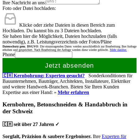
Ihre Nachricht an uns:
Foto oder Datei hochladen:
Klicke oder ziehe Dateien in diesen Bereich zum
Hochladen.
Du kannst bis zu 3 Dateien hochladen.
Sie haben hier die Möglichkeit, Dateien hochzuladen (falls
notwendig), z.B. Leistungsverzeichnis oder Fotos/Pläne
Datenschutz gem. DSGVO
: Die einzutragenden Daten werden ausschließlich zur Bearbeitung Ihre Anfrage
erhoben und gespeichert. Nach Bearbeitung der Anfrage werden diese wieder gelöscht.
Mehr darüber.
Phone
Jetzt absenden
🇨🇭 Kernbohrung: Experten gesucht?
Sonderkonditionen für
Bauunternehmen, Bauträger, Architekten, Installateure, Elektriker
und weitere Handwerk-Branchen. Bieten Sie Ihren Kunden
Expertise aus einer Hand: »
Mehr erfahren
Kernbohren, Betonschneiden & Handabbruch in
der Schweiz
🇨🇭 seit über 27 Jahren ✓
Sorgfalt, Präzision & saubere Ergebnisser.
Ihre
Experten für