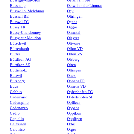
Bussigny-sur-Oron
Oetwil am See
Bussnang
Oetwil an der Limmat
Busswil b. Melchnau
Oey
Busswil BE
Oftringen
Busswil TG
Ogens
Bussy FR
Oggio
Bussy-Chardonney
Ohmstal
Bussy-sur-Moudon
Oleyres
Bütschwil
Olivone
Büttenhardt
Ollon VD
Buttes
Ollon VS
Büttikon AG
Olsberg
Buttikon SZ
Olten
Buttisholz
Oltingen
Buttwil
Onex
Bützberg
Onnens FR
Buus
Onnens VD
Cabbio
Opfershofen TG
Cademario
Opfertshofen SH
Cadempino
Opfikon
Cadenazzo
Oppens
Cadro
Oppikon
Cagiallo
Oppligen
Calfreisen
Orbe
Calonico
Orges