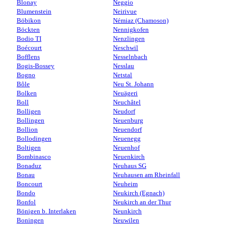
Blonay
Neggio
Blumenstein
Neirivue
Böbikon
Némiaz (Chamoson)
Böckten
Nennigkofen
Bodio TI
Nenzlingen
Boécourt
Neschwil
Bofflens
Nesselnbach
Bogis-Bossey
Nesslau
Bogno
Netstal
Bôle
Neu St. Johann
Bolken
Neuägeri
Boll
Neuchâtel
Bolligen
Neudorf
Bollingen
Neuenburg
Bollion
Neuendorf
Bollodingen
Neuenegg
Boltigen
Neuenhof
Bombinasco
Neuenkirch
Bonaduz
Neuhaus SG
Bonau
Neuhausen am Rheinfall
Boncourt
Neuheim
Bondo
Neukirch (Egnach)
Bonfol
Neukirch an der Thur
Bönigen b. Interlaken
Neunkirch
Boningen
Neuwilen