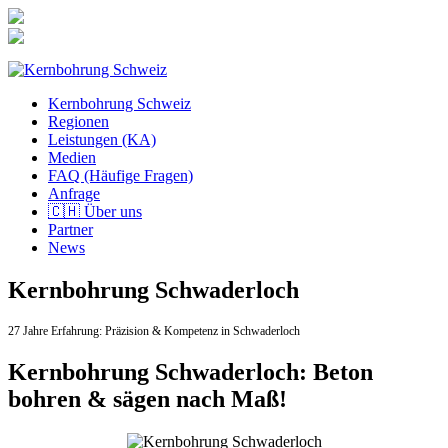
Zum
Inhalt
springen
Kernbohrung Schweiz
Regionen
Leistungen (KA)
Medien
FAQ (Häufige Fragen)
Anfrage
🇨🇭 Über uns
Partner
News
Kernbohrung Schwaderloch
27 Jahre Erfahrung:
Präzision & Kompetenz in Schwaderloch
Kernbohrung Schwaderloch: Beton
bohren & sägen nach Maß!