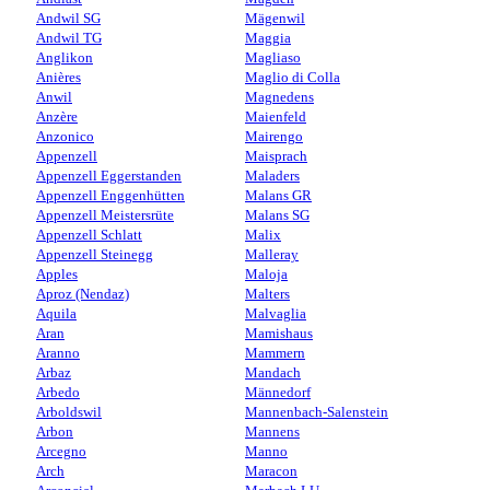
Andwil SG
Mägenwil
Andwil TG
Maggia
Anglikon
Magliaso
Anières
Maglio di Colla
Anwil
Magnedens
Anzère
Maienfeld
Anzonico
Mairengo
Appenzell
Maisprach
Appenzell Eggerstanden
Maladers
Appenzell Enggenhütten
Malans GR
Appenzell Meistersrüte
Malans SG
Appenzell Schlatt
Malix
Appenzell Steinegg
Malleray
Apples
Maloja
Aproz (Nendaz)
Malters
Aquila
Malvaglia
Aran
Mamishaus
Aranno
Mammern
Arbaz
Mandach
Arbedo
Männedorf
Arboldswil
Mannenbach-Salenstein
Arbon
Mannens
Arcegno
Manno
Arch
Maracon