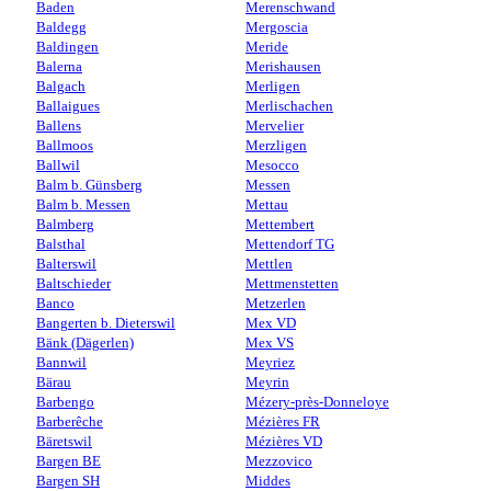
Baden
Merenschwand
Baldegg
Mergoscia
Baldingen
Meride
Balerna
Merishausen
Balgach
Merligen
Ballaigues
Merlischachen
Ballens
Mervelier
Ballmoos
Merzligen
Ballwil
Mesocco
Balm b. Günsberg
Messen
Balm b. Messen
Mettau
Balmberg
Mettembert
Balsthal
Mettendorf TG
Balterswil
Mettlen
Baltschieder
Mettmenstetten
Banco
Metzerlen
Bangerten b. Dieterswil
Mex VD
Bänk (Dägerlen)
Mex VS
Bannwil
Meyriez
Bärau
Meyrin
Barbengo
Mézery-près-Donneloye
Barberêche
Mézières FR
Bäretswil
Mézières VD
Bargen BE
Mezzovico
Bargen SH
Middes