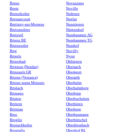
Breno
Novazzano
Brent
Noville
Brenzikofen
Nufenen
Bressaucourt
Nuglar
Bretigny-sur-Morrens
Nunningen
Bretonnières
Nürensdorf
Bretzwil
Nussbaumen AG
Brienz BE
Nussbaumen TG
Brienzwiler
Nusshof
Brig
Nuvilly
Brigels
Nyon
Brigerbad
Obbürgen
Brignon (Nendaz)
Oberaach
Brinzauls GR
Oberägeri
Brione (Verzasca)
Oberarth
Brione sopra Minusio
Oberbalm
Brislach
Oberbalmberg
Brissago
Oberbipp
Bristen
Oberbuchsiten
Brittern
Oberbüren
Brittnau
Oberburg
Broc
Oberbussnang
Broglio
Oberbütschel
Bronschhofen
Oberdiessbach
Brontallo
Oberdorf BL