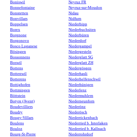
Boniswil
Neyruz FR
Bonnefontaine
Neyruz-sur-Moudon
Bonstetten
Nidau
Bonvillars
Nidfurn
Boppelsen
Niederbipp
Borex
Niederbuchsiten
Borgnone
Niederbüren
Borgonovo
Niederdorf
Bosco Luganese
Niedergampel
Bösingen
Niedergesteln
Bossonnens
Niederglatt SG
Boswil
Niederglatt ZH
Bottens
Niedergösgen
Bottenwil
Niederhasli
Botterens
Niederhelfenschwil
Bottighofen
Niederhünigen
Bottmingen
Niederlenz
Böttstein
Niedermuhlern
Botyre (Ayent)
Niederneunforn
Boudevilliers
Niederönz
Boudry
Niederösch
Bougy-Villars
Niederrickenbach
Boulens
Niederried b. Interlaken
Bouloz
Niederried b. Kallnach
Bourg-St-Pierre
Niederrohrdorf