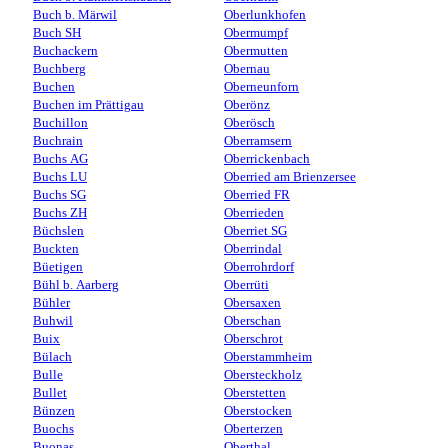
Buch b. Märwil
Oberlunkhofen
Buch SH
Obermumpf
Buchackern
Obermutten
Buchberg
Obernau
Buchen
Oberneunforn
Buchen im Prättigau
Oberönz
Buchillon
Oberösch
Buchrain
Oberramsern
Buchs AG
Oberrickenbach
Buchs LU
Oberried am Brienzersee
Buchs SG
Oberried FR
Buchs ZH
Oberrieden
Büchslen
Oberriet SG
Buckten
Oberrindal
Büetigen
Oberrohrdorf
Bühl b. Aarberg
Oberrüti
Bühler
Obersaxen
Buhwil
Oberschan
Buix
Oberschrot
Bülach
Oberstammheim
Bulle
Obersteckholz
Bullet
Oberstetten
Bünzen
Oberstocken
Buochs
Oberterzen
Buonas
Oberthal