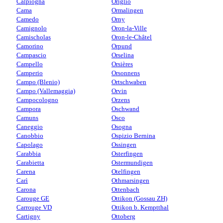
Calpiogna
Origlio
Cama
Ormalingen
Camedo
Orny
Camignolo
Oron-la-Ville
Camischolas
Oron-le-Châtel
Camorino
Orpund
Campascio
Orselina
Campello
Orsières
Camperio
Orsonnens
Campo (Blenio)
Ortschwaben
Campo (Vallemaggia)
Orvin
Campocologno
Orzens
Campora
Oschwand
Camuns
Osco
Caneggio
Osogna
Canobbio
Ospizio Bernina
Capolago
Ossingen
Carabbia
Osterfingen
Carabietta
Ostermundigen
Carena
Otelfingen
Carì
Othmarsingen
Carona
Ottenbach
Carouge GE
Ottikon (Gossau ZH)
Carrouge VD
Ottikon b. Kemptthal
Cartigny
Ottoberg