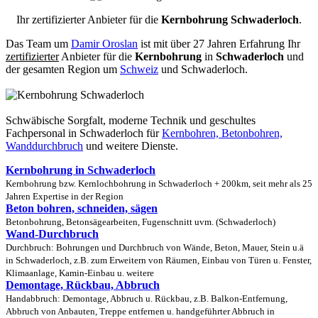
Ihr zertifizierter Anbieter für die
Kernbohrung Schwaderloch
.
Das Team um
Damir Oroslan
ist mit über 27 Jahren Erfahrung Ihr
zertifizierter
Anbieter für die
Kernbohrung
in
Schwaderloch
und
der gesamten Region um
Schweiz
und Schwaderloch.
Schwäbische Sorgfalt, moderne Technik und geschultes
Fachpersonal
in Schwaderloch für
Kernbohren, Betonbohren,
Wanddurchbruch
und weitere Dienste.
Kernbohrung in Schwaderloch
Kernbohrung bzw. Kernlochbohrung in Schwaderloch + 200km, seit mehr als 25
Jahren Expertise in der Region
Beton bohren, schneiden, sägen
Betonbohrung, Betonsägearbeiten, Fugenschnitt uvm. (Schwaderloch)
Wand-Durchbruch
Durchbruch: Bohrungen und Durchbruch von Wände, Beton, Mauer, Stein u.ä
in Schwaderloch, z.B. zum Erweitern von Räumen, Einbau von Türen u. Fenster,
Klimaanlage, Kamin-Einbau u. weitere
Demontage, Rückbau, Abbruch
Handabbruch: Demontage, Abbruch u. Rückbau, z.B. Balkon-Entfernung,
Abbruch von Anbauten, Treppe entfernen u. handgeführter Abbruch in