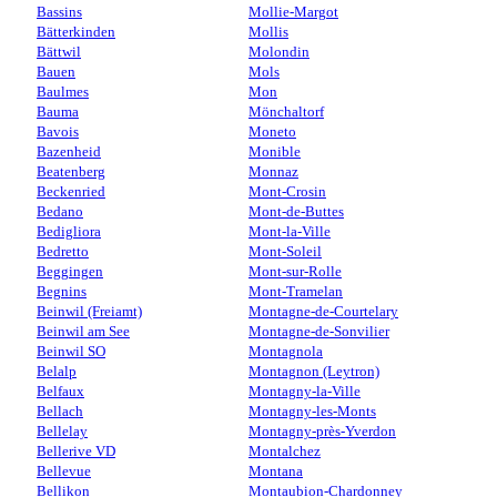
Bassins
Mollie-Margot
Bätterkinden
Mollis
Bättwil
Molondin
Bauen
Mols
Baulmes
Mon
Bauma
Mönchaltorf
Bavois
Moneto
Bazenheid
Monible
Beatenberg
Monnaz
Beckenried
Mont-Crosin
Bedano
Mont-de-Buttes
Bedigliora
Mont-la-Ville
Bedretto
Mont-Soleil
Beggingen
Mont-sur-Rolle
Begnins
Mont-Tramelan
Beinwil (Freiamt)
Montagne-de-Courtelary
Beinwil am See
Montagne-de-Sonvilier
Beinwil SO
Montagnola
Belalp
Montagnon (Leytron)
Belfaux
Montagny-la-Ville
Bellach
Montagny-les-Monts
Bellelay
Montagny-près-Yverdon
Bellerive VD
Montalchez
Bellevue
Montana
Bellikon
Montaubion-Chardonney