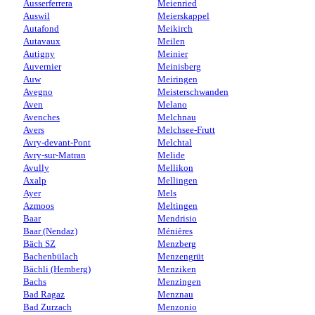
Ausserferrera
Meienried
Auswil
Meierskappel
Autafond
Meikirch
Autavaux
Meilen
Autigny
Meinier
Auvernier
Meinisberg
Auw
Meiringen
Avegno
Meisterschwanden
Aven
Melano
Avenches
Melchnau
Avers
Melchsee-Frutt
Avry-devant-Pont
Melchtal
Avry-sur-Matran
Melide
Avully
Mellikon
Axalp
Mellingen
Ayer
Mels
Azmoos
Meltingen
Baar
Mendrisio
Baar (Nendaz)
Ménières
Bäch SZ
Menzberg
Bachenbülach
Menzengrüt
Bächli (Hemberg)
Menziken
Bachs
Menzingen
Bad Ragaz
Menznau
Bad Zurzach
Menzonio