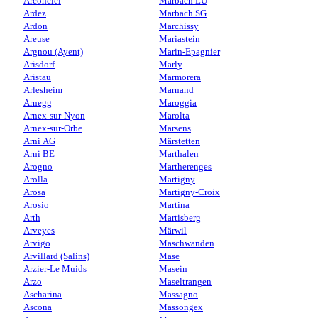
Arconciel
Marbach LU
Ardez
Marbach SG
Ardon
Marchissy
Areuse
Mariastein
Argnou (Ayent)
Marin-Epagnier
Arisdorf
Marly
Aristau
Marmorera
Arlesheim
Marnand
Arnegg
Maroggia
Arnex-sur-Nyon
Marolta
Arnex-sur-Orbe
Marsens
Arni AG
Märstetten
Arni BE
Marthalen
Arogno
Martherenges
Arolla
Martigny
Arosa
Martigny-Croix
Arosio
Martina
Arth
Martisberg
Arveyes
Märwil
Arvigo
Maschwanden
Arvillard (Salins)
Mase
Arzier-Le Muids
Masein
Arzo
Maseltrangen
Ascharina
Massagno
Ascona
Massongex