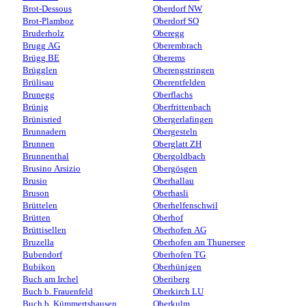
Brot-Dessous
Oberdorf NW
Brot-Plamboz
Oberdorf SO
Bruderholz
Oberegg
Brugg AG
Oberembrach
Brügg BE
Oberems
Brügglen
Oberengstringen
Brülisau
Oberentfelden
Brunegg
Oberflachs
Brünig
Oberfrittenbach
Brünisried
Obergerlafingen
Brunnadern
Obergesteln
Brunnen
Oberglatt ZH
Brunnenthal
Obergoldbach
Brusino Arsizio
Obergösgen
Brusio
Oberhallau
Bruson
Oberhasli
Brüttelen
Oberhelfenschwil
Brütten
Oberhof
Brüttisellen
Oberhofen AG
Bruzella
Oberhofen am Thunersee
Bubendorf
Oberhofen TG
Bubikon
Oberhünigen
Buch am Irchel
Oberiberg
Buch b. Frauenfeld
Oberkirch LU
Buch b. Kümmertshausen
Oberkulm