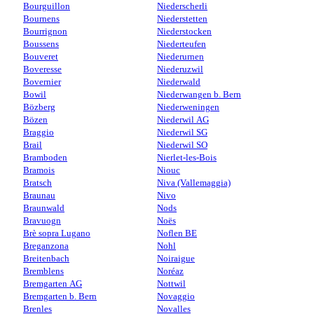
Bourguillon
Niederscherli
Bournens
Niederstetten
Bourrignon
Niederstocken
Boussens
Niederteufen
Bouveret
Niederurnen
Boveresse
Niederuzwil
Bovernier
Niederwald
Bowil
Niederwangen b. Bern
Bözberg
Niederweningen
Bözen
Niederwil AG
Braggio
Niederwil SG
Brail
Niederwil SO
Bramboden
Nierlet-les-Bois
Bramois
Niouc
Bratsch
Niva (Vallemaggia)
Braunau
Nivo
Braunwald
Nods
Bravuogn
Noës
Brè sopra Lugano
Noflen BE
Breganzona
Nohl
Breitenbach
Noiraigue
Bremblens
Noréaz
Bremgarten AG
Nottwil
Bremgarten b. Bern
Novaggio
Brenles
Novalles