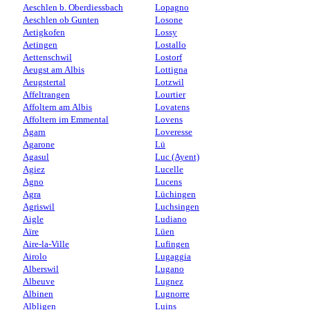
Aeschlen b. Oberdiessbach
Lopagno
Aeschlen ob Gunten
Losone
Aetigkofen
Lossy
Aetingen
Lostallo
Aettenschwil
Lostorf
Aeugst am Albis
Lottigna
Aeugstertal
Lotzwil
Affeltrangen
Lourtier
Affoltern am Albis
Lovatens
Affoltern im Emmental
Lovens
Agarn
Loveresse
Agarone
Lü
Agasul
Luc (Ayent)
Agiez
Lucelle
Agno
Lucens
Agra
Lüchingen
Agriswil
Luchsingen
Aigle
Ludiano
Aïre
Lüen
Aire-la-Ville
Lufingen
Airolo
Lugaggia
Alberswil
Lugano
Albeuve
Lugnez
Albinen
Lugnorre
Albligen
Luins