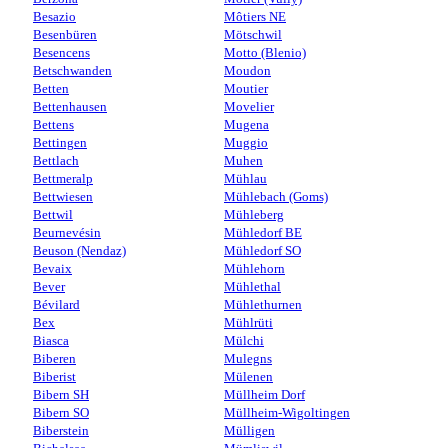
Besazio
Môtiers NE
Besenbüren
Mötschwil
Besencens
Motto (Blenio)
Betschwanden
Moudon
Betten
Moutier
Bettenhausen
Movelier
Bettens
Mugena
Bettingen
Muggio
Bettlach
Muhen
Bettmeralp
Mühlau
Bettwiesen
Mühlebach (Goms)
Bettwil
Mühleberg
Beurnevésin
Mühledorf BE
Beuson (Nendaz)
Mühledorf SO
Bevaix
Mühlehorn
Bever
Mühlethal
Bévilard
Mühlethurnen
Bex
Mühlrüti
Biasca
Mülchi
Biberen
Mulegns
Biberist
Mülenen
Bibern SH
Müllheim Dorf
Bibern SO
Müllheim-Wigoltingen
Biberstein
Mülligen