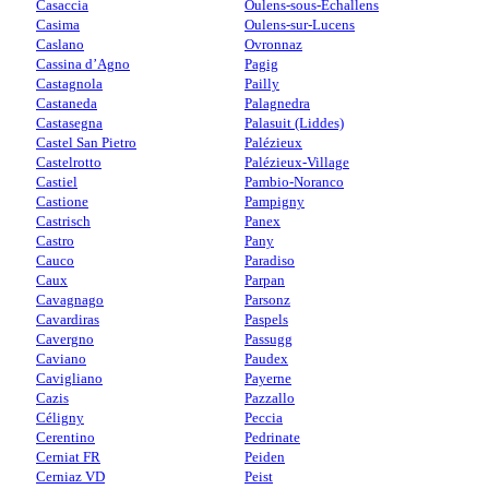
Casaccia
Oulens-sous-Echallens
Casima
Oulens-sur-Lucens
Caslano
Ovronnaz
Cassina d’Agno
Pagig
Castagnola
Pailly
Castaneda
Palagnedra
Castasegna
Palasuit (Liddes)
Castel San Pietro
Palézieux
Castelrotto
Palézieux-Village
Castiel
Pambio-Noranco
Castione
Pampigny
Castrisch
Panex
Castro
Pany
Cauco
Paradiso
Caux
Parpan
Cavagnago
Parsonz
Cavardiras
Paspels
Cavergno
Passugg
Caviano
Paudex
Cavigliano
Payerne
Cazis
Pazzallo
Céligny
Peccia
Cerentino
Pedrinate
Cerniat FR
Peiden
Cerniaz VD
Peist