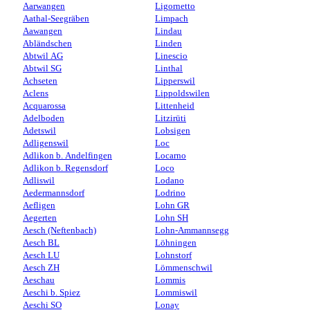
Aarwangen
Ligornetto
Aathal-Seegräben
Limpach
Aawangen
Lindau
Abländschen
Linden
Abtwil AG
Linescio
Abtwil SG
Linthal
Achseten
Lipperswil
Aclens
Lippoldswilen
Acquarossa
Littenheid
Adelboden
Litzirüti
Adetswil
Lobsigen
Adligenswil
Loc
Adlikon b. Andelfingen
Locarno
Adlikon b. Regensdorf
Loco
Adliswil
Lodano
Aedermannsdorf
Lodrino
Aefligen
Lohn GR
Aegerten
Lohn SH
Aesch (Neftenbach)
Lohn-Ammannsegg
Aesch BL
Löhningen
Aesch LU
Lohnstorf
Aesch ZH
Lömmenschwil
Aeschau
Lommis
Aeschi b. Spiez
Lommiswil
Aeschi SO
Lonay