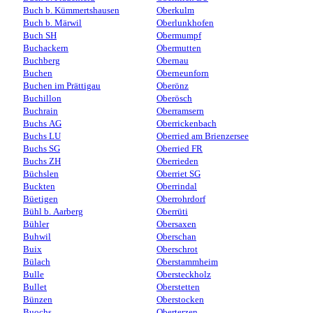
Buch b. Kümmertshausen
Oberkulm
Buch b. Märwil
Oberlunkhofen
Buch SH
Obermumpf
Buchackern
Obermutten
Buchberg
Obernau
Buchen
Oberneunforn
Buchen im Prättigau
Oberönz
Buchillon
Oberösch
Buchrain
Oberramsern
Buchs AG
Oberrickenbach
Buchs LU
Oberried am Brienzersee
Buchs SG
Oberried FR
Buchs ZH
Oberrieden
Büchslen
Oberriet SG
Buckten
Oberrindal
Büetigen
Oberrohrdorf
Bühl b. Aarberg
Oberrüti
Bühler
Obersaxen
Buhwil
Oberschan
Buix
Oberschrot
Bülach
Oberstammheim
Bulle
Obersteckholz
Bullet
Oberstetten
Bünzen
Oberstocken
Buochs
Oberterzen