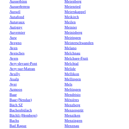
Ausserbinn
Meienberg
Ausserferrera
Meienried
Auswil
Meierskappel
Autafond
Meikirch
Autavaux
Meilen
Autigny
Meinier
Auvernier
Meinisberg
Auw
Meiringen
Avegno
Meisterschwanden
Aven
Melano
Avenches
Melchnau
Avers
Melchsee-Frutt
Avry-devant-Pont
Melchtal
Avry-sur-Matran
Melide
Avully
Mellikon
Axalp
Mellingen
Ayer
Mels
Azmoos
Meltingen
Baar
Mendrisio
Baar (Nendaz)
Ménières
Bäch SZ
Menzberg
Bachenbülach
Menzengrüt
Bächli (Hemberg)
Menziken
Bachs
Menzingen
Bad Ragaz
Menznau