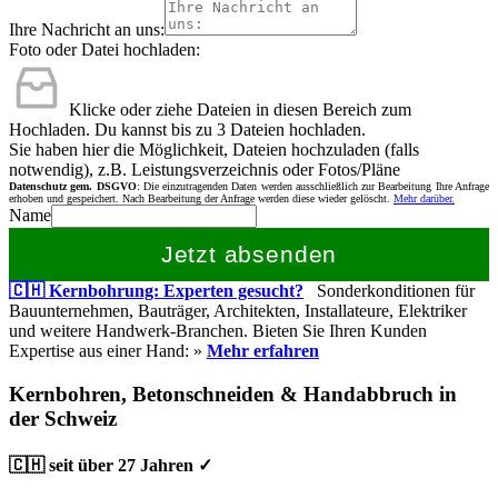
Ihre Nachricht an uns:
Foto oder Datei hochladen:
Klicke oder ziehe Dateien in diesen Bereich zum
Hochladen.
Du kannst bis zu 3 Dateien hochladen.
Sie haben hier die Möglichkeit, Dateien hochzuladen (falls
notwendig), z.B. Leistungsverzeichnis oder Fotos/Pläne
Datenschutz gem. DSGVO
: Die einzutragenden Daten werden ausschließlich zur Bearbeitung Ihre Anfrage
erhoben und gespeichert. Nach Bearbeitung der Anfrage werden diese wieder gelöscht.
Mehr darüber.
Name
Jetzt absenden
🇨🇭 Kernbohrung: Experten gesucht?
Sonderkonditionen für
Bauunternehmen, Bauträger, Architekten, Installateure, Elektriker
und weitere Handwerk-Branchen. Bieten Sie Ihren Kunden
Expertise aus einer Hand: »
Mehr erfahren
Kernbohren, Betonschneiden & Handabbruch in
der Schweiz
🇨🇭 seit über 27 Jahren ✓