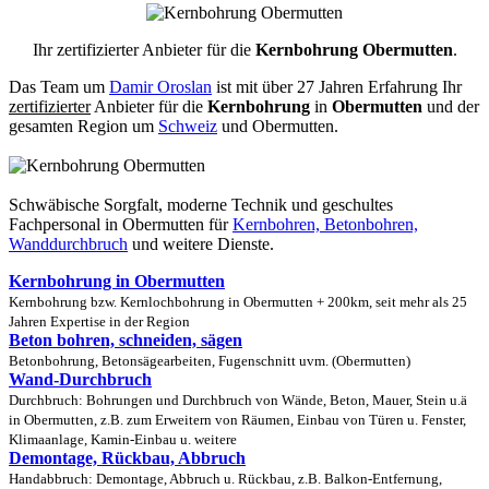
Ihr zertifizierter Anbieter für die
Kernbohrung Obermutten
.
Das Team um
Damir Oroslan
ist mit über 27 Jahren Erfahrung Ihr
zertifizierter
Anbieter für die
Kernbohrung
in
Obermutten
und der
gesamten Region um
Schweiz
und Obermutten.
Schwäbische Sorgfalt, moderne Technik und geschultes
Fachpersonal
in Obermutten für
Kernbohren, Betonbohren,
Wanddurchbruch
und weitere Dienste.
Kernbohrung in Obermutten
Kernbohrung bzw. Kernlochbohrung in Obermutten + 200km, seit mehr als 25
Jahren Expertise in der Region
Beton bohren, schneiden, sägen
Betonbohrung, Betonsägearbeiten, Fugenschnitt uvm. (Obermutten)
Wand-Durchbruch
Durchbruch: Bohrungen und Durchbruch von Wände, Beton, Mauer, Stein u.ä
in Obermutten, z.B. zum Erweitern von Räumen, Einbau von Türen u. Fenster,
Klimaanlage, Kamin-Einbau u. weitere
Demontage, Rückbau, Abbruch
Handabbruch: Demontage, Abbruch u. Rückbau, z.B. Balkon-Entfernung,