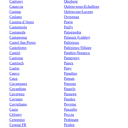
Cartigny
Ottoberg
Casaccia
Oulens-sous-Echallens
Casima
Oulens-sur-Lucens
Caslano
Ovronnaz
Cassina d’Agno
Pagig
Castagnola
Pailly
Castaneda
Palagnedra
Castasegna
Palasuit (Liddes)
Castel San Pietro
Palézieux
Castelrotto
Palézieux-Village
Castiel
Pambio-Noranco
Castione
Pampigny
Castrisch
Panex
Castro
Pany
Cauco
Paradiso
Caux
Parpan
Cavagnago
Parsonz
Cavardiras
Paspels
Cavergno
Passugg
Caviano
Paudex
Cavigliano
Payerne
Cazis
Pazzallo
Céligny
Peccia
Cerentino
Pedrinate
Cerniat FR
Peiden