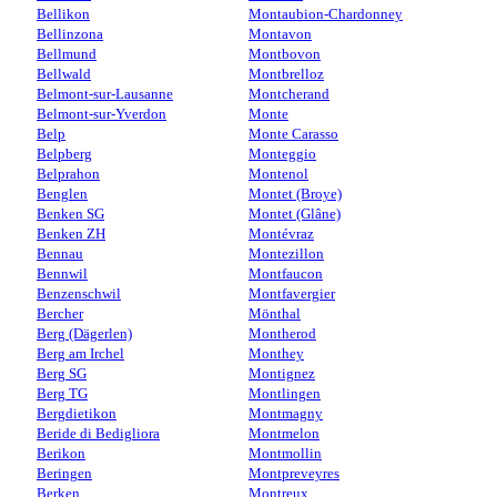
Bellikon
Montaubion-Chardonney
Bellinzona
Montavon
Bellmund
Montbovon
Bellwald
Montbrelloz
Belmont-sur-Lausanne
Montcherand
Belmont-sur-Yverdon
Monte
Belp
Monte Carasso
Belpberg
Monteggio
Belprahon
Montenol
Benglen
Montet (Broye)
Benken SG
Montet (Glâne)
Benken ZH
Montévraz
Bennau
Montezillon
Bennwil
Montfaucon
Benzenschwil
Montfavergier
Bercher
Mönthal
Berg (Dägerlen)
Montherod
Berg am Irchel
Monthey
Berg SG
Montignez
Berg TG
Montlingen
Bergdietikon
Montmagny
Beride di Bedigliora
Montmelon
Berikon
Montmollin
Beringen
Montpreveyres
Berken
Montreux