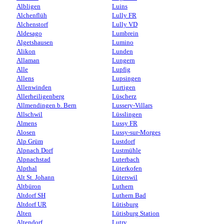
Albligen
Luins
Alchenflüh
Lully FR
Alchenstorf
Lully VD
Aldesago
Lumbrein
Algetshausen
Lumino
Alikon
Lunden
Allaman
Lungern
Alle
Lupfig
Allens
Lupsingen
Allenwinden
Lurtigen
Allerheiligenberg
Lüscherz
Allmendingen b. Bern
Lussery-Villars
Allschwil
Lüsslingen
Almens
Lussy FR
Alosen
Lussy-sur-Morges
Alp Grüm
Lustdorf
Alpnach Dorf
Lustmühle
Alpnachstad
Luterbach
Alpthal
Lüterkofen
Alt St. Johann
Lüterswil
Altbüron
Luthern
Altdorf SH
Luthern Bad
Altdorf UR
Lütisburg
Alten
Lütisburg Station
Altendorf
Lutry