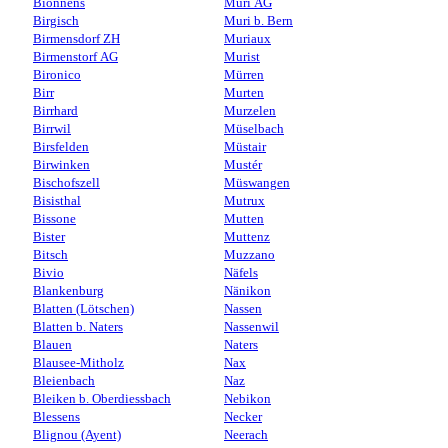
Bionnens
Muri AG
Birgisch
Muri b. Bern
Birmensdorf ZH
Muriaux
Birmenstorf AG
Murist
Bironico
Mürren
Birr
Murten
Birrhard
Murzelen
Birrwil
Müselbach
Birsfelden
Müstair
Birwinken
Mustér
Bischofszell
Müswangen
Bisisthal
Mutrux
Bissone
Mutten
Bister
Muttenz
Bitsch
Muzzano
Bivio
Näfels
Blankenburg
Nänikon
Blatten (Lötschen)
Nassen
Blatten b. Naters
Nassenwil
Blauen
Naters
Blausee-Mitholz
Nax
Bleienbach
Naz
Bleiken b. Oberdiessbach
Nebikon
Blessens
Necker
Blignou (Ayent)
Neerach