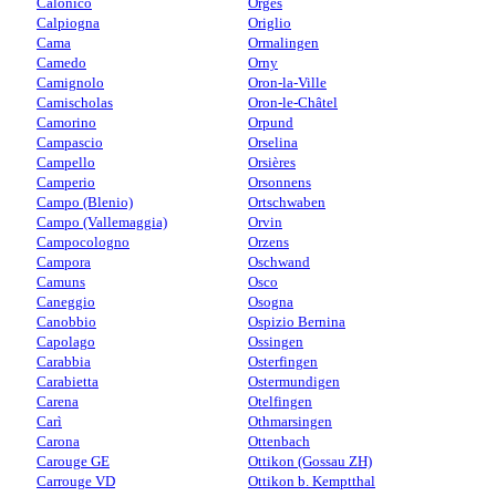
Calonico
Orges
Calpiogna
Origlio
Cama
Ormalingen
Camedo
Orny
Camignolo
Oron-la-Ville
Camischolas
Oron-le-Châtel
Camorino
Orpund
Campascio
Orselina
Campello
Orsières
Camperio
Orsonnens
Campo (Blenio)
Ortschwaben
Campo (Vallemaggia)
Orvin
Campocologno
Orzens
Campora
Oschwand
Camuns
Osco
Caneggio
Osogna
Canobbio
Ospizio Bernina
Capolago
Ossingen
Carabbia
Osterfingen
Carabietta
Ostermundigen
Carena
Otelfingen
Carì
Othmarsingen
Carona
Ottenbach
Carouge GE
Ottikon (Gossau ZH)
Carrouge VD
Ottikon b. Kemptthal