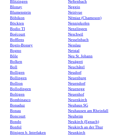
Blitzingen
Neftenbach
Blonay
Neggio
Blumenstein
Neirivue
Böbikon
Némiaz (Chamoson)
Böckten
Nennigkofen
Bodio TI
Nenzlingen
Boécourt
Neschwil
Bofflens
Nesselnbach
Bogis-Bossey
Nesslau
Bogno
Netstal
Bôle
Neu St. Johann
Bolken
Neuägeri
Boll
Neuchâtel
Bolligen
Neudorf
Bollingen
Neuenburg
Bollion
Neuendorf
Bollodingen
Neuenegg
Boltigen
Neuenhof
Bombinasco
Neuenkirch
Bonaduz
Neuhaus SG
Bonau
Neuhausen am Rheinfall
Boncourt
Neuheim
Bondo
Neukirch (Egnach)
Bonfol
Neukirch an der Thur
Bönigen b. Interlaken
Neunkirch