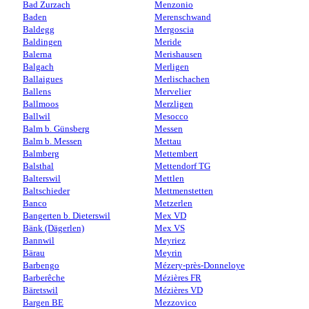
Bad Zurzach
Menzonio
Baden
Merenschwand
Baldegg
Mergoscia
Baldingen
Meride
Balerna
Merishausen
Balgach
Merligen
Ballaigues
Merlischachen
Ballens
Mervelier
Ballmoos
Merzligen
Ballwil
Mesocco
Balm b. Günsberg
Messen
Balm b. Messen
Mettau
Balmberg
Mettembert
Balsthal
Mettendorf TG
Balterswil
Mettlen
Baltschieder
Mettmenstetten
Banco
Metzerlen
Bangerten b. Dieterswil
Mex VD
Bänk (Dägerlen)
Mex VS
Bannwil
Meyriez
Bärau
Meyrin
Barbengo
Mézery-près-Donneloye
Barberêche
Mézières FR
Bäretswil
Mézières VD
Bargen BE
Mezzovico