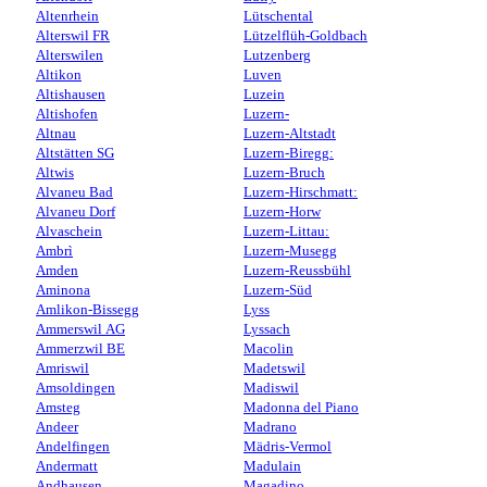
Altenrhein
Lütschental
Alterswil FR
Lützelflüh-Goldbach
Alterswilen
Lutzenberg
Altikon
Luven
Altishausen
Luzein
Altishofen
Luzern-
Altnau
Luzern-Altstadt
Altstätten SG
Luzern-Biregg:
Altwis
Luzern-Bruch
Alvaneu Bad
Luzern-Hirschmatt:
Alvaneu Dorf
Luzern-Horw
Alvaschein
Luzern-Littau:
Ambrì
Luzern-Musegg
Amden
Luzern-Reussbühl
Aminona
Luzern-Süd
Amlikon-Bissegg
Lyss
Ammerswil AG
Lyssach
Ammerzwil BE
Macolin
Amriswil
Madetswil
Amsoldingen
Madiswil
Amsteg
Madonna del Piano
Andeer
Madrano
Andelfingen
Mädris-Vermol
Andermatt
Madulain
Andhausen
Magadino