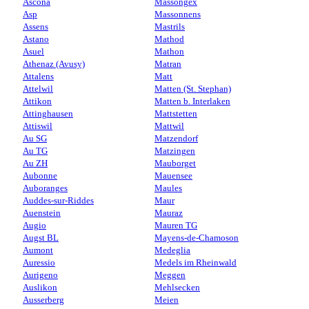
Ascona
Massongex
Asp
Massonnens
Assens
Mastrils
Astano
Mathod
Asuel
Mathon
Athenaz (Avusy)
Matran
Attalens
Matt
Attelwil
Matten (St. Stephan)
Attikon
Matten b. Interlaken
Attinghausen
Mattstetten
Attiswil
Mattwil
Au SG
Matzendorf
Au TG
Matzingen
Au ZH
Mauborget
Aubonne
Mauensee
Auboranges
Maules
Auddes-sur-Riddes
Maur
Auenstein
Mauraz
Augio
Mauren TG
Augst BL
Mayens-de-Chamoson
Aumont
Medeglia
Auressio
Medels im Rheinwald
Aurigeno
Meggen
Auslikon
Mehlsecken
Ausserberg
Meien