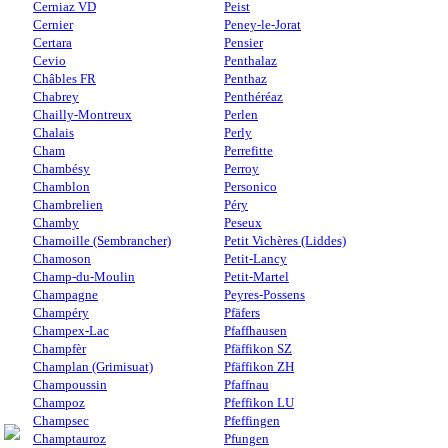
Cerniaz VD
Peist
Cernier
Peney-le-Jorat
Certara
Pensier
Cevio
Penthalaz
Châbles FR
Penthaz
Chabrey
Penthéréaz
Chailly-Montreux
Perlen
Chalais
Perly
Cham
Perrefitte
Chambésy
Perroy
Chamblon
Personico
Chambrelien
Péry
Chamby
Peseux
Chamoille (Sembrancher)
Petit Vichères (Liddes)
Chamoson
Petit-Lancy
Champ-du-Moulin
Petit-Martel
Champagne
Peyres-Possens
Champéry
Pfäfers
Champex-Lac
Pfaffhausen
Champfèr
Pfäffikon SZ
Champlan (Grimisuat)
Pfäffikon ZH
Champoussin
Pfaffnau
Champoz
Pfeffikon LU
Champsec
Pfeffingen
Champtauroz
Pfungen