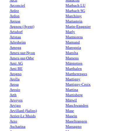
Arch
Maracon
Arconciel
Marbach LU
Ardez
Marbach SG
Ardon
Marchissy
Areuse
Mariastein
Argnou (Ayent)
Marin-Epagnier
Arisdorf
Marly
Aristau
Marmorera
Arlesheim
Marnand
Arnegg
Maroggia
Arnex-sur-Nyon
Marolta
Arnex-sur-Orbe
Marsens
Arni AG
Märstetten
Arni BE
Marthalen
Arogno
Martherenges
Arolla
Martigny
Arosa
Martigny-Croix
Arosio
Martina
Arth
Martisberg
Arveyes
Märwil
Arvigo
Maschwanden
Arvillard (Salins)
Mase
Arzier-Le Muids
Masein
Arzo
Maseltrangen
Ascharina
Massagno