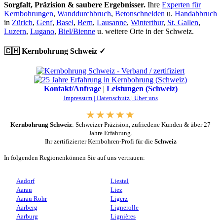
Sorgfalt, Präzision & saubere Ergebnisser.
Ihre
Experten für
Kernbohrungen
,
Wanddurchbruch
,
Betonschneiden
u.
Handabbruch
in
Zürich
,
Genf
,
Basel
,
Bern
,
Lausanne
,
Winterthur
,
St. Gallen
,
Luzern
,
Lugano
,
Biel/Bienne
u. weitere Orte in der Schweiz.
🇨🇭 Kernbohrung Schweiz ✓
Kontakt/Anfrage
|
Leistungen (Schweiz)
Impressum |
Datenschutz |
Über uns
Kernbohrung Schweiz
: Schweizer Präzision, zufriedene Kunden & über 27
Jahre Erfahrung.
Ihr zertifizierter Kernbohren-Profi für die
Schweiz
In folgenden Regionenkönnen Sie auf uns vertrauen:
Aadorf
Liestal
Aarau
Liez
Aarau Rohr
Ligerz
Aarberg
Lignerolle
Aarburg
Lignières