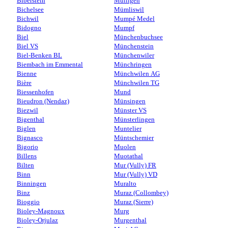
Biberstein
Mülligen
Bichelsee
Mümliswil
Bichwil
Mumpé Medel
Bidogno
Mumpf
Biel
Münchenbuchsee
Biel VS
Münchenstein
Biel-Benken BL
Münchenwiler
Biembach im Emmental
Münchringen
Bienne
Münchwilen AG
Bière
Münchwilen TG
Biessenhofen
Mund
Bieudron (Nendaz)
Münsingen
Biezwil
Münster VS
Bigenthal
Münsterlingen
Biglen
Muntelier
Bignasco
Müntschemier
Bigorio
Muolen
Billens
Muotathal
Bilten
Mur (Vully) FR
Binn
Mur (Vully) VD
Binningen
Muralto
Binz
Muraz (Collombey)
Bioggio
Muraz (Sierre)
Bioley-Magnoux
Murg
Bioley-Orjulaz
Murgenthal