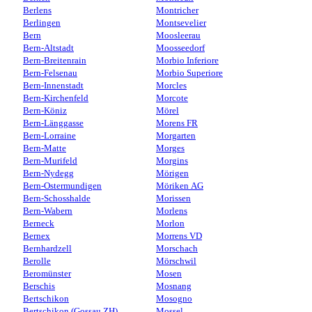
Berlens
Montricher
Berlingen
Montsevelier
Bern
Moosleerau
Bern-Altstadt
Moosseedorf
Bern-Breitenrain
Morbio Inferiore
Bern-Felsenau
Morbio Superiore
Bern-Innenstadt
Morcles
Bern-Kirchenfeld
Morcote
Bern-Köniz
Mörel
Bern-Länggasse
Morens FR
Bern-Lorraine
Morgarten
Bern-Matte
Morges
Bern-Murifeld
Morgins
Bern-Nydegg
Mörigen
Bern-Ostermundigen
Möriken AG
Bern-Schosshalde
Morissen
Bern-Wabern
Morlens
Berneck
Morlon
Bernex
Morrens VD
Bernhardzell
Morschach
Berolle
Mörschwil
Beromünster
Mosen
Berschis
Mosnang
Bertschikon
Mosogno
Bertschikon (Gossau ZH)
Mossel