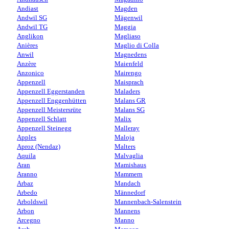
Andiast
Magden
Andwil SG
Mägenwil
Andwil TG
Maggia
Anglikon
Magliaso
Anières
Maglio di Colla
Anwil
Magnedens
Anzère
Maienfeld
Anzonico
Mairengo
Appenzell
Maisprach
Appenzell Eggerstanden
Maladers
Appenzell Enggenhütten
Malans GR
Appenzell Meistersrüte
Malans SG
Appenzell Schlatt
Malix
Appenzell Steinegg
Malleray
Apples
Maloja
Aproz (Nendaz)
Malters
Aquila
Malvaglia
Aran
Mamishaus
Aranno
Mammern
Arbaz
Mandach
Arbedo
Männedorf
Arboldswil
Mannenbach-Salenstein
Arbon
Mannens
Arcegno
Manno