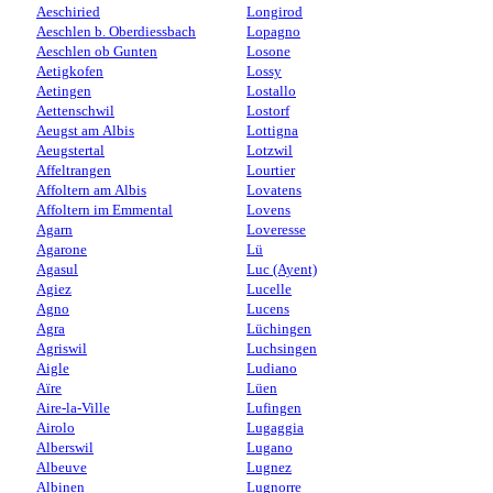
Aeschiried
Longirod
Aeschlen b. Oberdiessbach
Lopagno
Aeschlen ob Gunten
Losone
Aetigkofen
Lossy
Aetingen
Lostallo
Aettenschwil
Lostorf
Aeugst am Albis
Lottigna
Aeugstertal
Lotzwil
Affeltrangen
Lourtier
Affoltern am Albis
Lovatens
Affoltern im Emmental
Lovens
Agarn
Loveresse
Agarone
Lü
Agasul
Luc (Ayent)
Agiez
Lucelle
Agno
Lucens
Agra
Lüchingen
Agriswil
Luchsingen
Aigle
Ludiano
Aïre
Lüen
Aire-la-Ville
Lufingen
Airolo
Lugaggia
Alberswil
Lugano
Albeuve
Lugnez
Albinen
Lugnorre