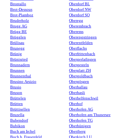
Brontallo
Oberdorf BL
Brot-Dessous
Oberdorf NW
Brot-Plamboz
Oberdorf SO
Bruderholz
Oberegg
Brugg AG
Oberembrach
Brügg BE
Oberems
Brügglen
Oberengstringen
Brülisau
Oberentfelden
Brunegg
Oberflachs
Brünig
Oberfrittenbach
Brünisried
Obergerlafingen
Brunnadern
Obergesteln
Brunnen
Oberglatt ZH
Brunnenthal
Obergoldbach
Brusino Arsizio
Obergösgen
Brusio
Oberhallau
Bruson
Oberhasli
Brüttelen
Oberhelfenschwil
Brütten
Oberhof
Brüttisellen
Oberhofen AG
Bruzella
Oberhofen am Thunersee
Bubendorf
Oberhofen TG
Bubikon
Oberhünigen
Buch am Irchel
Oberiberg
Buch b. Frauenfeld
Oberkirch LU