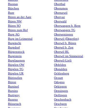
Buonas
Oberthal
Bürchen
Oberurnen
Bure
Oberuzwil
Büren an der Aare
Obervaz
Büren NW
Oberwald
Büren SO
Oberwangen b. Bern
Büren zum Hof
Oberwangen TG
Burg AG
Oberweningen
Burg im Leimental
Oberwil (Dägerlen)
Burgäschi
Oberwil b. Büren
Burgdorf
Oberwil b. Zug
Bürgenstock
Oberwil BL
Burgistein
Oberwil im Simmental
Burglauenen
Oberwil-Lieli
Bürglen OW
Obfelden
Bürglen TG
Obstalden
Bürglen UR
Ochlenberg
Büriswilen
Ocourt
Büron
Odogno
Bursinel
Oekingen
Bursins
Oensingen
Burtigny
Oerlingen
Buseno
Oeschenbach
Büsserach
Oeschgen