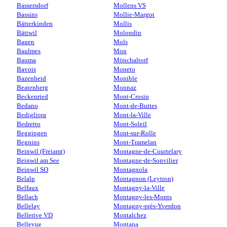
Bassersdorf
Mollens VS
Bassins
Mollie-Margot
Bätterkinden
Mollis
Bättwil
Molondin
Bauen
Mols
Baulmes
Mon
Bauma
Mönchaltorf
Bavois
Moneto
Bazenheid
Monible
Beatenberg
Monnaz
Beckenried
Mont-Crosin
Bedano
Mont-de-Buttes
Bedigliora
Mont-la-Ville
Bedretto
Mont-Soleil
Beggingen
Mont-sur-Rolle
Begnins
Mont-Tramelan
Beinwil (Freiamt)
Montagne-de-Courtelary
Beinwil am See
Montagne-de-Sonvilier
Beinwil SO
Montagnola
Belalp
Montagnon (Leytron)
Belfaux
Montagny-la-Ville
Bellach
Montagny-les-Monts
Bellelay
Montagny-près-Yverdon
Bellerive VD
Montalchez
Bellevue
Montana