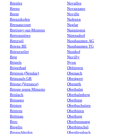
Brenles
Novalles
Breno
Novazzano
Brent
Noville
Brenzikofen
Nufenen
Bressaucourt
Nuglar
Bretigny-sur-Morrens
Nunningen
Bretonnières
Nürensdorf
Bretzwil
Nussbaumen AG
Brienz BE
Nussbaumen TG
Brienzwiler
Nusshof
Brig
Nuvilly
Brigels
Nyon
Brigerbad
Obbürgen
Brignon (Nendaz)
Oberaach
Brinzauls GR
Oberägeri
Brione (Verzasca)
Oberarth
Brione sopra Minusio
Oberbalm
Brislach
Oberbalmberg
Brissago
Oberbipp
Bristen
Oberbuchsiten
Brittern
Oberbüren
Brittnau
Oberburg
Broc
Oberbussnang
Broglio
Oberbütschel
Bronschhofen
Oberdiessbach