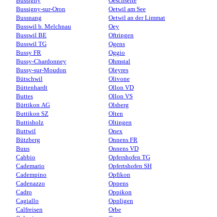
Bussigny
Oeschseite
Bussigny-sur-Oron
Oetwil am See
Bussnang
Oetwil an der Limmat
Busswil b. Melchnau
Oey
Busswil BE
Oftringen
Busswil TG
Ogens
Bussy FR
Oggio
Bussy-Chardonney
Ohmstal
Bussy-sur-Moudon
Oleyres
Bütschwil
Olivone
Büttenhardt
Ollon VD
Buttes
Ollon VS
Büttikon AG
Olsberg
Buttikon SZ
Olten
Buttisholz
Oltingen
Buttwil
Onex
Bützberg
Onnens FR
Buus
Onnens VD
Cabbio
Opfershofen TG
Cademario
Opfertshofen SH
Cadempino
Opfikon
Cadenazzo
Oppens
Cadro
Oppikon
Cagiallo
Oppligen
Calfreisen
Orbe