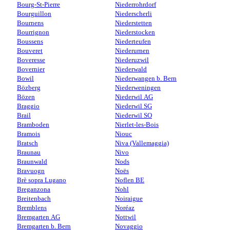
Bourg-St-Pierre
Niederrohrdorf
Bourguillon
Niederscherli
Bournens
Niederstetten
Bourrignon
Niederstocken
Boussens
Niederteufen
Bouveret
Niederurnen
Boveresse
Niederuzwil
Bovernier
Niederwald
Bowil
Niederwangen b. Bern
Bözberg
Niederweningen
Bözen
Niederwil AG
Braggio
Niederwil SG
Brail
Niederwil SO
Bramboden
Nierlet-les-Bois
Bramois
Niouc
Bratsch
Niva (Vallemaggia)
Braunau
Nivo
Braunwald
Nods
Bravuogn
Noës
Brè sopra Lugano
Noflen BE
Breganzona
Nohl
Breitenbach
Noiraigue
Bremblens
Noréaz
Bremgarten AG
Nottwil
Bremgarten b. Bern
Novaggio