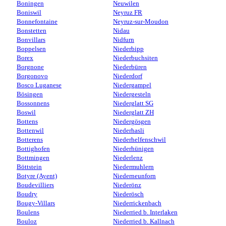
Boningen
Neuwilen
Boniswil
Neyruz FR
Bonnefontaine
Neyruz-sur-Moudon
Bonstetten
Nidau
Bonvillars
Nidfurn
Boppelsen
Niederbipp
Borex
Niederbuchsiten
Borgnone
Niederbüren
Borgonovo
Niederdorf
Bosco Luganese
Niedergampel
Bösingen
Niedergesteln
Bossonnens
Niederglatt SG
Boswil
Niederglatt ZH
Bottens
Niedergösgen
Bottenwil
Niederhasli
Botterens
Niederhelfenschwil
Bottighofen
Niederhünigen
Bottmingen
Niederlenz
Böttstein
Niedermuhlern
Botyre (Ayent)
Niederneunforn
Boudevilliers
Niederönz
Boudry
Niederösch
Bougy-Villars
Niederrickenbach
Boulens
Niederried b. Interlaken
Bouloz
Niederried b. Kallnach