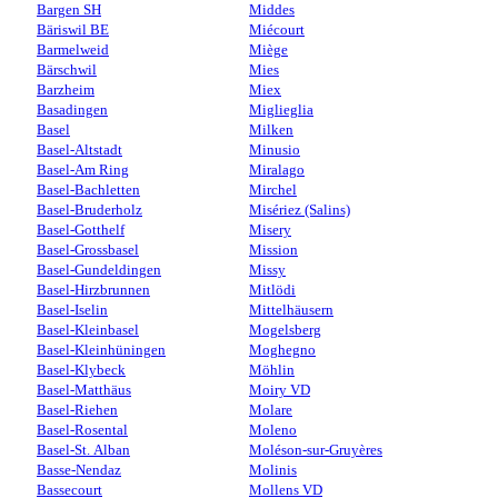
Bargen SH
Middes
Bäriswil BE
Miécourt
Barmelweid
Miège
Bärschwil
Mies
Barzheim
Miex
Basadingen
Miglieglia
Basel
Milken
Basel-Altstadt
Minusio
Basel-Am Ring
Miralago
Basel-Bachletten
Mirchel
Basel-Bruderholz
Misériez (Salins)
Basel-Gotthelf
Misery
Basel-Grossbasel
Mission
Basel-Gundeldingen
Missy
Basel-Hirzbrunnen
Mitlödi
Basel-Iselin
Mittelhäusern
Basel-Kleinbasel
Mogelsberg
Basel-Kleinhüningen
Moghegno
Basel-Klybeck
Möhlin
Basel-Matthäus
Moiry VD
Basel-Riehen
Molare
Basel-Rosental
Moleno
Basel-St. Alban
Moléson-sur-Gruyères
Basse-Nendaz
Molinis
Bassecourt
Mollens VD