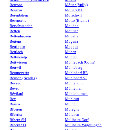
Berzona
Môtier (Vully)
Besazio
Môtiers NE
Besenbüren
Mötschwil
Besencens
Motto (Blenio)
Betschwanden
Moudon
Betten
Moutier
Bettenhausen
Movelier
Bettens
Mugena
Bettingen
Muggio
Bettlach
Muhen
Bettmeralp
Mühlau
Bettwiesen
Mühlebach (Goms)
Bettwil
Mühleberg
Beurnevésin
Mühledorf BE
Beuson (Nendaz)
Mühledorf SO
Bevaix
Mühlehorn
Bever
Mühlethal
Bévilard
Mühlethurnen
Bex
Mühlrüti
Biasca
Mülchi
Biberen
Mulegns
Biberist
Mülenen
Bibern SH
Müllheim Dorf
Bibern SO
Müllheim-Wigoltingen