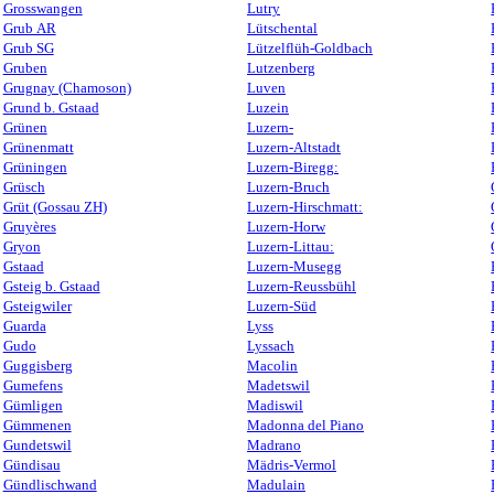
Grosswangen
Lutry
Grub AR
Lütschental
Grub SG
Lützelflüh-Goldbach
Gruben
Lutzenberg
Grugnay (Chamoson)
Luven
Grund b. Gstaad
Luzein
Grünen
Luzern-
Grünenmatt
Luzern-Altstadt
Grüningen
Luzern-Biregg:
Grüsch
Luzern-Bruch
Grüt (Gossau ZH)
Luzern-Hirschmatt:
Gruyères
Luzern-Horw
Gryon
Luzern-Littau:
Gstaad
Luzern-Musegg
Gsteig b. Gstaad
Luzern-Reussbühl
Gsteigwiler
Luzern-Süd
Guarda
Lyss
Gudo
Lyssach
Guggisberg
Macolin
Gumefens
Madetswil
Gümligen
Madiswil
Gümmenen
Madonna del Piano
Gundetswil
Madrano
Gündisau
Mädris-Vermol
Gündlischwand
Madulain