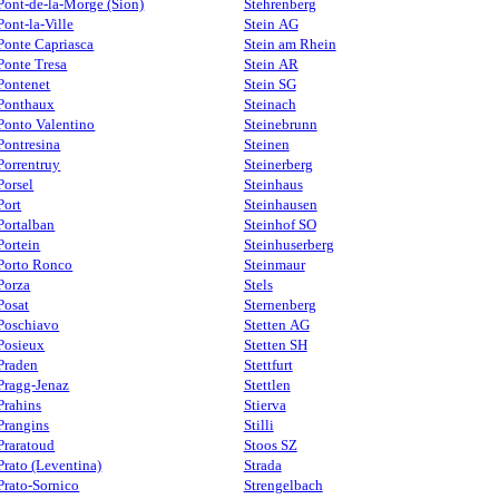
Pont-de-la-Morge (Sion)
Stehrenberg
Pont-la-Ville
Stein AG
Ponte Capriasca
Stein am Rhein
Ponte Tresa
Stein AR
Pontenet
Stein SG
Ponthaux
Steinach
Ponto Valentino
Steinebrunn
Pontresina
Steinen
Porrentruy
Steinerberg
Porsel
Steinhaus
Port
Steinhausen
Portalban
Steinhof SO
Portein
Steinhuserberg
Porto Ronco
Steinmaur
Porza
Stels
Posat
Sternenberg
Poschiavo
Stetten AG
Posieux
Stetten SH
Praden
Stettfurt
Pragg-Jenaz
Stettlen
Prahins
Stierva
Prangins
Stilli
Praratoud
Stoos SZ
Prato (Leventina)
Strada
Prato-Sornico
Strengelbach