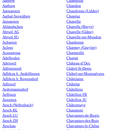
Aarberg
Chandolin
Aarburg
Chandon
Aarwangen
Chandonne (Liddes)
Aathal-Seegräben
Chanéaz
Aawangen
Chapella
Abländschen
Chapelle (Broye)
Abtwil AG
Chapelle (Glâne)
Abtwil SG
Chapelle-sur-Moudon
Achseten
Chardonne
Aclens
Charmey (Gruyère)
Acquarossa
Charmoille
Adelboden
Charrat
Adetswil
Château-d’Oex
Adligenswil
Châtel-St-Denis
Adlikon b. Andelfingen
Châtel-sur-Montsalvens
Adlikon b. Regensdorf
Châtelaine
Adliswil
Châtelat
Aedermannsdorf
Châtillens
Aefligen
Châtillon FR
Aegerten
Châtillon JU
Aesch (Neftenbach)
Châtonnaye
Aesch BL
Chaumont
Aesch LU
Chavannes-de-Bogis
Aesch ZH
Chavannes-des-Bois
Aeschau
Chavannes-le-Chêne