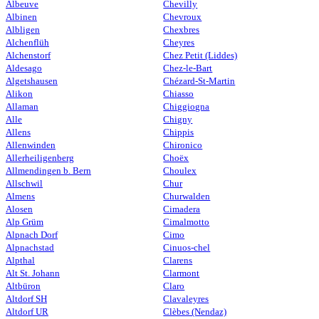
Albeuve
Chevilly
Albinen
Chevroux
Albligen
Chexbres
Alchenflüh
Cheyres
Alchenstorf
Chez Petit (Liddes)
Aldesago
Chez-le-Bart
Algetshausen
Chézard-St-Martin
Alikon
Chiasso
Allaman
Chiggiogna
Alle
Chigny
Allens
Chippis
Allenwinden
Chironico
Allerheiligenberg
Choëx
Allmendingen b. Bern
Choulex
Allschwil
Chur
Almens
Churwalden
Alosen
Cimadera
Alp Grüm
Cimalmotto
Alpnach Dorf
Cimo
Alpnachstad
Cinuos-chel
Alpthal
Clarens
Alt St. Johann
Clarmont
Altbüron
Claro
Altdorf SH
Clavaleyres
Altdorf UR
Clèbes (Nendaz)