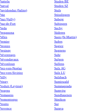
Pratteln
Studen BE
Pratval
Studen SZ
Pravidondaz (Salins)
Stuls
Präz
Stüsslingen
Praz (Vully)
Suberg
Praz-de-Fort
Subingen
Preda
Suchy
Pregassona
Süderen
Prêles
Suen (St-Martin)
Premier
Sufers
Preonzo
Sugiez
Presinge
Sugnens
Préverenges
Suhr
Prévondavaux
Sulgen
Prévonloup
Sullens
Prez-vers-Noréaz
Sulz AG
Prez-vers-Siviriez
Sulz LU
Prilly
Sulzbach
Pringy
Sumiswald
Produit (Leytron)
Summaprada
Progens
Sumvitg
Promasens
Sundlauenen
Promontogno
Sünikon
Prosito
Sur
Provence
Surava