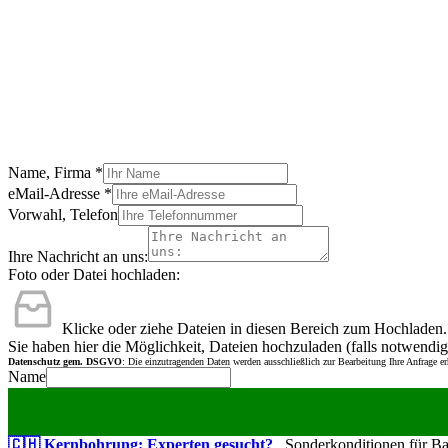
Name, Firma
*
eMail-Adresse
*
Vorwahl, Telefon
Ihre Nachricht an uns:
Foto oder Datei hochladen:
Klicke oder ziehe Dateien in diesen Bereich zum Hochladen.
Sie haben hier die Möglichkeit, Dateien hochzuladen (falls notwendig
Datenschutz gem. DSGVO
: Die einzutragenden Daten werden ausschließlich zur Bearbeitung Ihre Anfrage e
Name
🇨🇭 Kernbohrung: Experten gesucht?
Sonderkonditionen für Bauu