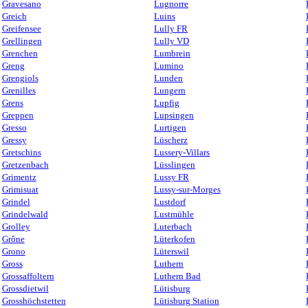
Gravesano
Lugnorre
Greich
Luins
Greifensee
Lully FR
Grellingen
Lully VD
Grenchen
Lumbrein
Greng
Lumino
Grengiols
Lunden
Grenilles
Lungern
Grens
Lupfig
Greppen
Lupsingen
Gresso
Lurtigen
Gressy
Lüscherz
Gretschins
Lussery-Villars
Gretzenbach
Lüsslingen
Grimentz
Lussy FR
Grimisuat
Lussy-sur-Morges
Grindel
Lustdorf
Grindelwald
Lustmühle
Grolley
Luterbach
Grône
Lüterkofen
Grono
Lüterswil
Gross
Luthern
Grossaffoltern
Luthern Bad
Grossdietwil
Lütisburg
Grosshöchstetten
Lütisburg Station