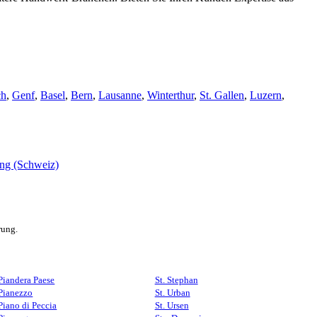
ch
,
Genf
,
Basel
,
Bern
,
Lausanne
,
Winterthur
,
St. Gallen
,
Luzern
,
rung.
Piandera Paese
St. Stephan
Pianezzo
St. Urban
Piano di Peccia
St. Ursen