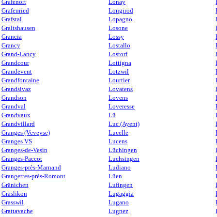
Grafenort
Lonay
Grafenried
Longirod
Grafstal
Lopagno
Graltshausen
Losone
Grancia
Lossy
Grancy
Lostallo
Grand-Lancy
Lostorf
Grandcour
Lottigna
Grandevent
Lotzwil
Grandfontaine
Lourtier
Grandsivaz
Lovatens
Grandson
Lovens
Grandval
Loveresse
Grandvaux
Lü
Grandvillard
Luc (Ayent)
Granges (Veveyse)
Lucelle
Granges VS
Lucens
Granges-de-Vesin
Lüchingen
Granges-Paccot
Luchsingen
Granges-près-Marnand
Ludiano
Grangettes-près-Romont
Lüen
Gränichen
Lufingen
Gräslikon
Lugaggia
Grasswil
Lugano
Grattavache
Lugnez