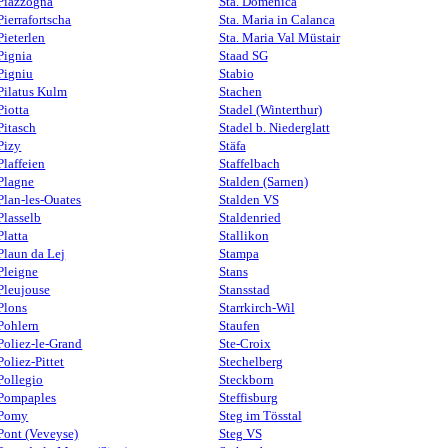
Piazzogna
Sta. Domenica
Pierrafortscha
Sta. Maria in Calanca
Pieterlen
Sta. Maria Val Müstair
Pignia
Staad SG
Pigniu
Stabio
Pilatus Kulm
Stachen
Piotta
Stadel (Winterthur)
Pitasch
Stadel b. Niederglatt
Pizy
Stäfa
Plaffeien
Staffelbach
Plagne
Stalden (Sarnen)
Plan-les-Ouates
Stalden VS
Plasselb
Staldenried
Platta
Stallikon
Plaun da Lej
Stampa
Pleigne
Stans
Pleujouse
Stansstad
Plons
Starrkirch-Wil
Pohlern
Staufen
Poliez-le-Grand
Ste-Croix
Poliez-Pittet
Stechelberg
Pollegio
Steckborn
Pompaples
Steffisburg
Pomy
Steg im Tösstal
Pont (Veveyse)
Steg VS