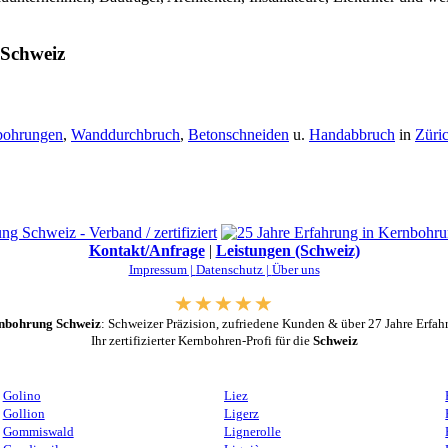
 Schweiz
bohrungen
,
Wanddurchbruch
,
Betonschneiden
u.
Handabbruch
in
Züri
Kontakt/Anfrage
|
Leistungen (Schweiz)
Impressum |
Datenschutz |
Über uns
nbohrung Schweiz
: Schweizer Präzision, zufriedene Kunden & über 27 Jahre Erfah
Ihr zertifizierter Kernbohren-Profi für die
Schweiz
Golino
Liez
Gollion
Ligerz
Gommiswald
Lignerolle