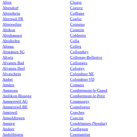
Alten
Clugin
Altendorf
Coeuve
Altenrhein
Coffrane
Alterswil FR
Coglio
Alterswilen
Coinsins
Altikon
Cointrin
Altishausen
Coldrerio
Altishofen
Colla
Altnau
Collex
Altstätten SG
Collombey
Altwis
Collonge-Bellerive
Alvaneu Bad
Collonges
Alvaneu Dorf
Cologny
Alvaschein
Colombier NE
Ambrì
Colombier VD
Amden
Comano
Aminona
Combremont-le-Grand
Amlikon-Bissegg
Combremont-le-Petit
Ammerswil AG
Commugny
Ammerzwil BE
Comologno
Amriswil
Conches
Amsoldingen
Concise
Amsteg
Condémines (Nendaz)
Andeer
Confignon
Andelfingen
Constantine