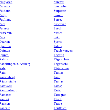
Prugiasco
Surcasti
Pugerna
Surcuolm
Puidoux
Surpierre
Pully
Surrein
Puplinge
Sursee
Pura
Suscévaz
Purasca
Susch
Pusserein
Susten
Putz
Sutz
Quarten
Syens
Quartino
Tafers
Quinten
Tagelswangen
Quinto
Tägerig
Rabius
Tägerschen
Radelfingen b. Aarberg
Tägertschi
Rafz
Tägerwilen
Rain
Tamins
Ramersberg
Tann
Rämismühle
Tannay
Ramiswil
Tarasp
Ramlinsburg
Tartar
Ramosch
Tartegnin
Ramsei
Täsch
Ramsen
Tatroz
Rancate
Täuffelen