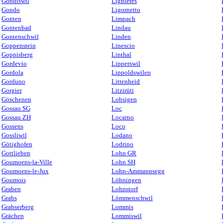
Gondiswil
Lignières
Gondo
Ligornetto
Gonten
Limpach
Gontenbad
Lindau
Gontenschwil
Linden
Goppenstein
Linescio
Goppisberg
Linthal
Gordevio
Lipperswil
Gordola
Lippoldswilen
Gorduno
Littenheid
Gorgier
Litzirüti
Göschenen
Lobsigen
Gossau SG
Loc
Gossau ZH
Locarno
Gossens
Loco
Gossliwil
Lodano
Götighofen
Lodrino
Gottlieben
Lohn GR
Goumoens-la-Ville
Lohn SH
Goumoens-le-Jux
Lohn-Ammannsegg
Goumois
Löhningen
Graben
Lohnstorf
Grabs
Lömmenschwil
Grabserberg
Lommis
Grächen
Lommiswil