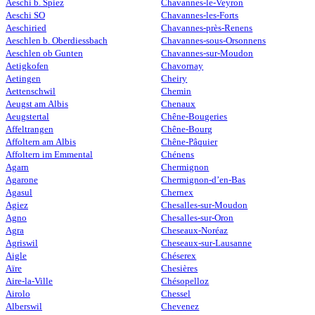
Aeschi b. Spiez
Chavannes-le-Veyron
Aeschi SO
Chavannes-les-Forts
Aeschiried
Chavannes-près-Renens
Aeschlen b. Oberdiessbach
Chavannes-sous-Orsonnens
Aeschlen ob Gunten
Chavannes-sur-Moudon
Aetigkofen
Chavornay
Aetingen
Cheiry
Aettenschwil
Chemin
Aeugst am Albis
Chenaux
Aeugstertal
Chêne-Bougeries
Affeltrangen
Chêne-Bourg
Affoltern am Albis
Chêne-Pâquier
Affoltern im Emmental
Chénens
Agarn
Chermignon
Agarone
Chermignon-d’en-Bas
Agasul
Chernex
Agiez
Chesalles-sur-Moudon
Agno
Chesalles-sur-Oron
Agra
Cheseaux-Noréaz
Agriswil
Cheseaux-sur-Lausanne
Aigle
Chéserex
Aïre
Chesières
Aire-la-Ville
Chésopelloz
Airolo
Chessel
Alberswil
Chevenez