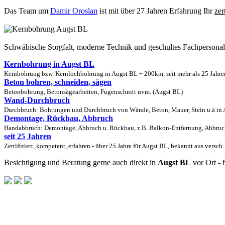
Das Team um
Damir Oroslan
ist mit über 27 Jahren Erfahrung Ihr
zer
Schwäbische Sorgfalt, moderne Technik und geschultes Fachpersona
Kernbohrung in Augst BL
Kernbohrung bzw. Kernlochbohrung in Augst BL + 200km, seit mehr als 25 Jahren
Beton bohren, schneiden, sägen
Betonbohrung, Betonsägearbeiten, Fugenschnitt uvm. (Augst BL)
Wand-Durchbruch
Durchbruch: Bohrungen und Durchbruch von Wände, Beton, Mauer, Stein u.ä in A
Demontage, Rückbau, Abbruch
Handabbruch: Demontage, Abbruch u. Rückbau, z.B. Balkon-Entfernung, Abbruch
seit 25 Jahren
Zertifiziert, kompetent, erfahren - über 25 Jahre für Augst BL, bekannt aus versc
Besichtigung und Beratung gerne auch
direkt
in
Augst BL
vor Ort - 