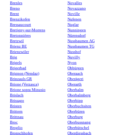
Brenles
Novalles
Breno
Novazzano
Brent
Noville
Brenzikofen
Nufenen
Bressaucourt
Nuglar
Bretigny-sur-Morrens
Nunningen
Bretonnières
Nürensdorf
Bretzwil
Nussbaumen AG
Brienz BE
Nussbaumen TG
Brienzwiler
Nusshof
Brig
Nuvilly
Brigels
Nyon
Brigerbad
Obbürgen
Brignon (Nendaz)
Oberaach
Brinzauls GR
Oberägeri
Brione (Verzasca)
Oberarth
Brione sopra Minusio
Oberbalm
Brislach
Oberbalmberg
Brissago
Oberbipp
Bristen
Oberbuchsiten
Brittern
Oberbüren
Brittnau
Oberburg
Broc
Oberbussnang
Broglio
Oberbütschel
Bronschhofen
Oberdiessbach