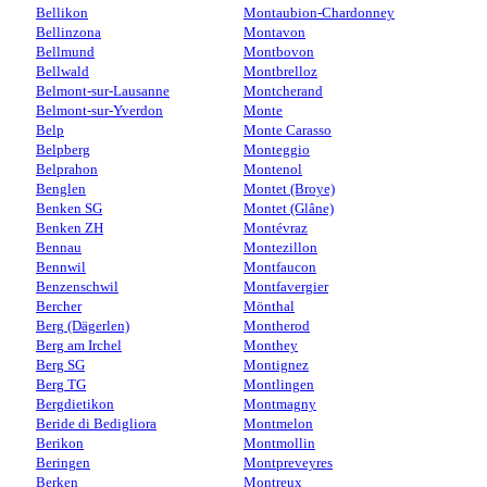
Bellikon
Montaubion-Chardonney
Bellinzona
Montavon
Bellmund
Montbovon
Bellwald
Montbrelloz
Belmont-sur-Lausanne
Montcherand
Belmont-sur-Yverdon
Monte
Belp
Monte Carasso
Belpberg
Monteggio
Belprahon
Montenol
Benglen
Montet (Broye)
Benken SG
Montet (Glâne)
Benken ZH
Montévraz
Bennau
Montezillon
Bennwil
Montfaucon
Benzenschwil
Montfavergier
Bercher
Mönthal
Berg (Dägerlen)
Montherod
Berg am Irchel
Monthey
Berg SG
Montignez
Berg TG
Montlingen
Bergdietikon
Montmagny
Beride di Bedigliora
Montmelon
Berikon
Montmollin
Beringen
Montpreveyres
Berken
Montreux