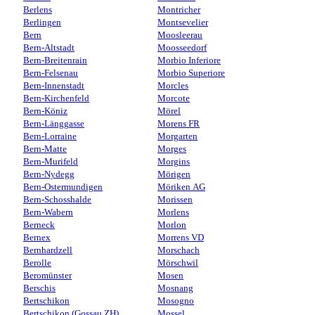
Berlens
Montricher
Berlingen
Montsevelier
Bern
Moosleerau
Bern-Altstadt
Moosseedorf
Bern-Breitenrain
Morbio Inferiore
Bern-Felsenau
Morbio Superiore
Bern-Innenstadt
Morcles
Bern-Kirchenfeld
Morcote
Bern-Köniz
Mörel
Bern-Länggasse
Morens FR
Bern-Lorraine
Morgarten
Bern-Matte
Morges
Bern-Murifeld
Morgins
Bern-Nydegg
Mörigen
Bern-Ostermundigen
Möriken AG
Bern-Schosshalde
Morissen
Bern-Wabern
Morlens
Berneck
Morlon
Bernex
Morrens VD
Bernhardzell
Morschach
Berolle
Mörschwil
Beromünster
Mosen
Berschis
Mosnang
Bertschikon
Mosogno
Bertschikon (Gossau ZH)
Mossel