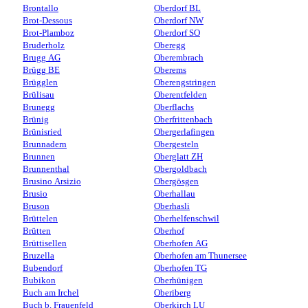
Brontallo
Oberdorf BL
Brot-Dessous
Oberdorf NW
Brot-Plamboz
Oberdorf SO
Bruderholz
Oberegg
Brugg AG
Oberembrach
Brügg BE
Oberems
Brügglen
Oberengstringen
Brülisau
Oberentfelden
Brunegg
Oberflachs
Brünig
Oberfrittenbach
Brünisried
Obergerlafingen
Brunnadern
Obergesteln
Brunnen
Oberglatt ZH
Brunnenthal
Obergoldbach
Brusino Arsizio
Obergösgen
Brusio
Oberhallau
Bruson
Oberhasli
Brüttelen
Oberhelfenschwil
Brütten
Oberhof
Brüttisellen
Oberhofen AG
Bruzella
Oberhofen am Thunersee
Bubendorf
Oberhofen TG
Bubikon
Oberhünigen
Buch am Irchel
Oberiberg
Buch b. Frauenfeld
Oberkirch LU