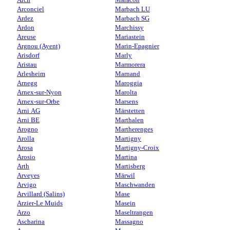
Arconciel
Marbach LU
Ardez
Marbach SG
Ardon
Marchissy
Areuse
Mariastein
Argnou (Ayent)
Marin-Epagnier
Arisdorf
Marly
Aristau
Marmorera
Arlesheim
Marnand
Arnegg
Maroggia
Arnex-sur-Nyon
Marolta
Arnex-sur-Orbe
Marsens
Arni AG
Märstetten
Arni BE
Marthalen
Arogno
Martherenges
Arolla
Martigny
Arosa
Martigny-Croix
Arosio
Martina
Arth
Martisberg
Arveyes
Märwil
Arvigo
Maschwanden
Arvillard (Salins)
Mase
Arzier-Le Muids
Masein
Arzo
Maseltrangen
Ascharina
Massagno