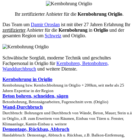
Ihr zertifizierter Anbieter für die
Kernbohrung Origlio
.
Das Team um
Damir Oroslan
ist mit über 27 Jahren Erfahrung Ihr
zertifizierter
Anbieter für die
Kernbohrung
in
Origlio
und der
gesamten Region um
Schweiz
und Origlio.
Schwäbische Sorgfalt, moderne Technik und geschultes
Fachpersonal
in Origlio für
Kernbohren, Betonbohren,
Wanddurchbruch
und weitere Dienste.
Kernbohrung in Origlio
Kernbohrung bzw. Kernlochbohrung in Origlio + 200km, seit mehr als 25
Jahren Expertise in der Region
Beton bohren, schneiden, sägen
Betonbohrung, Betonsägearbeiten, Fugenschnitt uvm. (Origlio)
Wand-Durchbruch
Durchbruch: Bohrungen und Durchbruch von Wände, Beton, Mauer, Stein u.ä
in Origlio, z.B. zum Erweitern von Räumen, Einbau von Türen u. Fenster,
Klimaanlage, Kamin-Einbau u. weitere
Demontage, Rückbau, Abbruch
Handabbruch: Demontage, Abbruch u. Rückbau, z.B. Balkon-Entfernung,