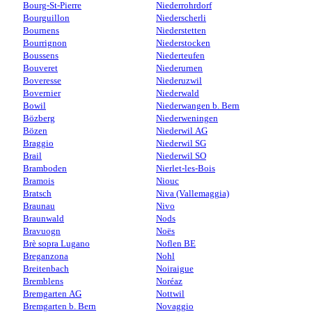
Bourg-St-Pierre
Niederrohrdorf
Bourguillon
Niederscherli
Bournens
Niederstetten
Bourrignon
Niederstocken
Boussens
Niederteufen
Bouveret
Niederurnen
Boveresse
Niederuzwil
Bovernier
Niederwald
Bowil
Niederwangen b. Bern
Bözberg
Niederweningen
Bözen
Niederwil AG
Braggio
Niederwil SG
Brail
Niederwil SO
Bramboden
Nierlet-les-Bois
Bramois
Niouc
Bratsch
Niva (Vallemaggia)
Braunau
Nivo
Braunwald
Nods
Bravuogn
Noës
Brè sopra Lugano
Noflen BE
Breganzona
Nohl
Breitenbach
Noiraigue
Bremblens
Noréaz
Bremgarten AG
Nottwil
Bremgarten b. Bern
Novaggio