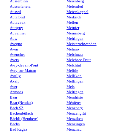
Ausserbinn
Meienberg
Ausserferrera
Meienried
Auswil
Meierskappel
Autafond
Meikirch
Autavaux
Meilen
Autigny
Meinier
Auvernier
Meinisberg
Auw
Meiringen
Avegno
Meisterschwanden
Aven
Melano
Avenches
Melchnau
Avers
Melchsee-Frutt
Avry-devant-Pont
Melchtal
Avry-sur-Matran
Melide
Avully
Mellikon
Axalp
Mellingen
Ayer
Mels
Azmoos
Meltingen
Baar
Mendrisio
Baar (Nendaz)
Ménières
Bäch SZ
Menzberg
Bachenbülach
Menzengrüt
Bächli (Hemberg)
Menziken
Bachs
Menzingen
Bad Ragaz
Menznau