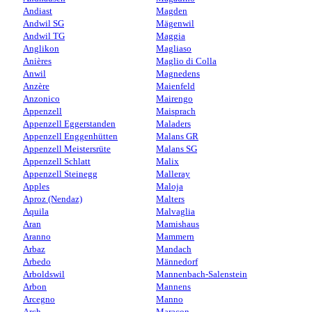
Andiast
Magden
Andwil SG
Mägenwil
Andwil TG
Maggia
Anglikon
Magliaso
Anières
Maglio di Colla
Anwil
Magnedens
Anzère
Maienfeld
Anzonico
Mairengo
Appenzell
Maisprach
Appenzell Eggerstanden
Maladers
Appenzell Enggenhütten
Malans GR
Appenzell Meistersrüte
Malans SG
Appenzell Schlatt
Malix
Appenzell Steinegg
Malleray
Apples
Maloja
Aproz (Nendaz)
Malters
Aquila
Malvaglia
Aran
Mamishaus
Aranno
Mammern
Arbaz
Mandach
Arbedo
Männedorf
Arboldswil
Mannenbach-Salenstein
Arbon
Mannens
Arcegno
Manno
Arch
Maracon