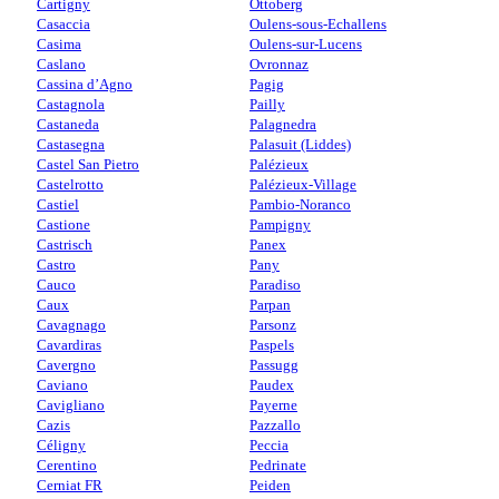
Cartigny
Ottoberg
Casaccia
Oulens-sous-Echallens
Casima
Oulens-sur-Lucens
Caslano
Ovronnaz
Cassina d’Agno
Pagig
Castagnola
Pailly
Castaneda
Palagnedra
Castasegna
Palasuit (Liddes)
Castel San Pietro
Palézieux
Castelrotto
Palézieux-Village
Castiel
Pambio-Noranco
Castione
Pampigny
Castrisch
Panex
Castro
Pany
Cauco
Paradiso
Caux
Parpan
Cavagnago
Parsonz
Cavardiras
Paspels
Cavergno
Passugg
Caviano
Paudex
Cavigliano
Payerne
Cazis
Pazzallo
Céligny
Peccia
Cerentino
Pedrinate
Cerniat FR
Peiden