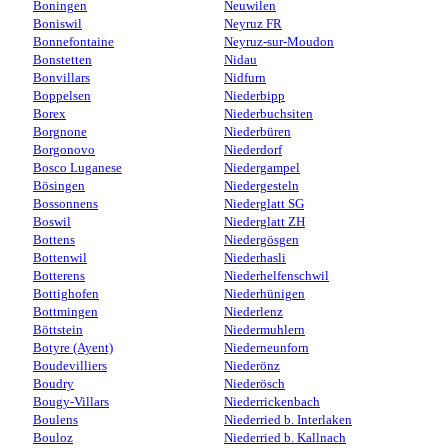
Boningen
Neuwilen
Boniswil
Neyruz FR
Bonnefontaine
Neyruz-sur-Moudon
Bonstetten
Nidau
Bonvillars
Nidfurn
Boppelsen
Niederbipp
Borex
Niederbuchsiten
Borgnone
Niederbüren
Borgonovo
Niederdorf
Bosco Luganese
Niedergampel
Bösingen
Niedergesteln
Bossonnens
Niederglatt SG
Boswil
Niederglatt ZH
Bottens
Niedergösgen
Bottenwil
Niederhasli
Botterens
Niederhelfenschwil
Bottighofen
Niederhünigen
Bottmingen
Niederlenz
Böttstein
Niedermuhlern
Botyre (Ayent)
Niederneunforn
Boudevilliers
Niederönz
Boudry
Niederösch
Bougy-Villars
Niederrickenbach
Boulens
Niederried b. Interlaken
Bouloz
Niederried b. Kallnach