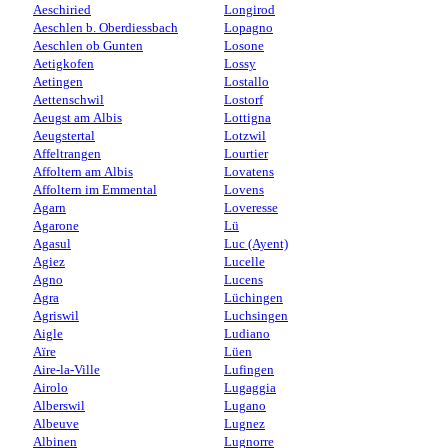
Aeschiried
Longirod
Aeschlen b. Oberdiessbach
Lopagno
Aeschlen ob Gunten
Losone
Aetigkofen
Lossy
Aetingen
Lostallo
Aettenschwil
Lostorf
Aeugst am Albis
Lottigna
Aeugstertal
Lotzwil
Affeltrangen
Lourtier
Affoltern am Albis
Lovatens
Affoltern im Emmental
Lovens
Agarn
Loveresse
Agarone
Lü
Agasul
Luc (Ayent)
Agiez
Lucelle
Agno
Lucens
Agra
Lüchingen
Agriswil
Luchsingen
Aigle
Ludiano
Aïre
Lüen
Aire-la-Ville
Lufingen
Airolo
Lugaggia
Alberswil
Lugano
Albeuve
Lugnez
Albinen
Lugnorre