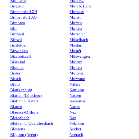
Bionnens
Muri AG
Birgisch
Muri b. Bern
Birmensdorf ZH
Muriaux
Birmenstorf AG
Murist
Bironico
Mürren
Birr
Murten
Birrhard
Murzelen
Birrwil
Müselbach
Birsfelden
Müstair
Birwinken
Mustér
Bischofszell
Müswangen
Bisisthal
Mutrux
Bissone
Mutten
Bister
Muttenz
Bitsch
Muzzano
Bivio
Näfels
Blankenburg
Nänikon
Blatten (Lötschen)
Nassen
Blatten b. Naters
Nassenwil
Blauen
Naters
Blausee-Mitholz
Nax
Bleienbach
Naz
Bleiken b. Oberdiessbach
Nebikon
Blessens
Necker
Blignou (Ayent)
Neerach