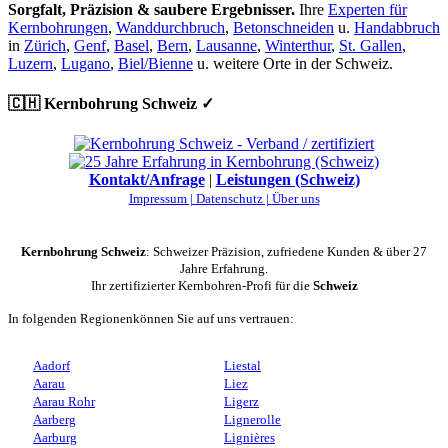
Sorgfalt, Präzision & saubere Ergebnisser.
Ihre
Experten für
Kernbohrungen
,
Wanddurchbruch
,
Betonschneiden
u.
Handabbruch
in
Zürich
,
Genf
,
Basel
,
Bern
,
Lausanne
,
Winterthur
,
St. Gallen
,
Luzern
,
Lugano
,
Biel/Bienne
u. weitere Orte in der Schweiz.
🇨🇭 Kernbohrung Schweiz ✓
Kontakt/Anfrage
|
Leistungen (Schweiz)
Impressum |
Datenschutz |
Über uns
Kernbohrung Schweiz
: Schweizer Präzision, zufriedene Kunden & über 27
Jahre Erfahrung.
Ihr zertifizierter Kernbohren-Profi für die
Schweiz
In folgenden Regionenkönnen Sie auf uns vertrauen:
Aadorf
Liestal
Aarau
Liez
Aarau Rohr
Ligerz
Aarberg
Lignerolle
Aarburg
Lignières