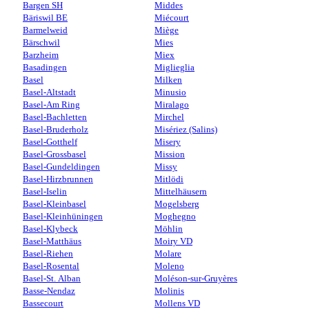
Bargen SH
Middes
Bäriswil BE
Miécourt
Barmelweid
Miège
Bärschwil
Mies
Barzheim
Miex
Basadingen
Miglieglia
Basel
Milken
Basel-Altstadt
Minusio
Basel-Am Ring
Miralago
Basel-Bachletten
Mirchel
Basel-Bruderholz
Misériez (Salins)
Basel-Gotthelf
Misery
Basel-Grossbasel
Mission
Basel-Gundeldingen
Missy
Basel-Hirzbrunnen
Mitlödi
Basel-Iselin
Mittelhäusern
Basel-Kleinbasel
Mogelsberg
Basel-Kleinhüningen
Moghegno
Basel-Klybeck
Möhlin
Basel-Matthäus
Moiry VD
Basel-Riehen
Molare
Basel-Rosental
Moleno
Basel-St. Alban
Moléson-sur-Gruyères
Basse-Nendaz
Molinis
Bassecourt
Mollens VD