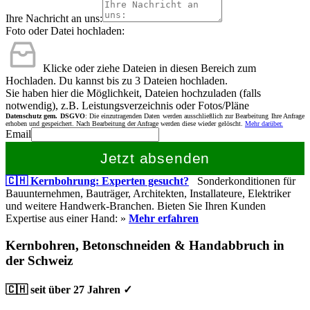
Ihre Nachricht an uns:
Foto oder Datei hochladen:
Klicke oder ziehe Dateien in diesen Bereich zum
Hochladen.
Du kannst bis zu 3 Dateien hochladen.
Sie haben hier die Möglichkeit, Dateien hochzuladen (falls
notwendig), z.B. Leistungsverzeichnis oder Fotos/Pläne
Datenschutz gem. DSGVO
: Die einzutragenden Daten werden ausschließlich zur Bearbeitung Ihre Anfrage
erhoben und gespeichert. Nach Bearbeitung der Anfrage werden diese wieder gelöscht.
Mehr darüber.
Email
Jetzt absenden
🇨🇭 Kernbohrung: Experten gesucht?
Sonderkonditionen für
Bauunternehmen, Bauträger, Architekten, Installateure, Elektriker
und weitere Handwerk-Branchen. Bieten Sie Ihren Kunden
Expertise aus einer Hand: »
Mehr erfahren
Kernbohren, Betonschneiden & Handabbruch in
der Schweiz
🇨🇭 seit über 27 Jahren ✓