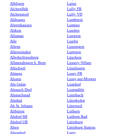
Albligen
Luins
Alchenflüh
Lully FR
Alchenstorf
Lully VD
Aldesago
Lumbrein
Algetshausen
Lumino
Alikon
Lunden
Allaman
Lungern
Alle
Lupfig
Allens
Lupsingen
Allenwinden
Lurtigen
Allerheiligenberg
Lüscherz
Allmendingen b. Bern
Lussery-Villars
Allschwil
Lüsslingen
Almens
Lussy FR
Alosen
Lussy-sur-Morges
Alp Grüm
Lustdorf
Alpnach Dorf
Lustmühle
Alpnachstad
Luterbach
Alpthal
Lüterkofen
Alt St. Johann
Lüterswil
Altbüron
Luthern
Altdorf SH
Luthern Bad
Altdorf UR
Lütisburg
Alten
Lütisburg Station
Altendorf
Lutry