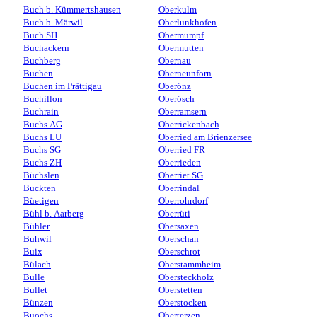
Buch b. Kümmertshausen
Oberkulm
Buch b. Märwil
Oberlunkhofen
Buch SH
Obermumpf
Buchackern
Obermutten
Buchberg
Obernau
Buchen
Oberneunforn
Buchen im Prättigau
Oberönz
Buchillon
Oberösch
Buchrain
Oberramsern
Buchs AG
Oberrickenbach
Buchs LU
Oberried am Brienzersee
Buchs SG
Oberried FR
Buchs ZH
Oberrieden
Büchslen
Oberriet SG
Buckten
Oberrindal
Büetigen
Oberrohrdorf
Bühl b. Aarberg
Oberrüti
Bühler
Obersaxen
Buhwil
Oberschan
Buix
Oberschrot
Bülach
Oberstammheim
Bulle
Obersteckholz
Bullet
Oberstetten
Bünzen
Oberstocken
Buochs
Oberterzen