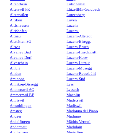
Altenrhein
Lütschental
Alterswil FR
Lützelflüh-Goldbach
Alterswilen
Lutzenberg
Altikon
Luven
Altishausen
Luzein
Altishofen
Luzern-
Altnau
Luzern-Altstadt
Altstätten SG
Luzern-Biregg:
Altwis
Luzern-Bruch
Alvaneu Bad
Luzern-Hirschmatt:
Alvaneu Dorf
Luzern-Horw
Alvaschein
Luzern-Littau:
Ambrì
Luzern-Musegg
Amden
Luzern-Reussbühl
Aminona
Luzern-Süd
Amlikon-Bissegg
Lyss
Ammerswil AG
Lyssach
Ammerzwil BE
Macolin
Amriswil
Madetswil
Amsoldingen
Madiswil
Amsteg
Madonna del Piano
Andeer
Madrano
Andelfingen
Mädris-Vermol
Andermatt
Madulain
Andhausen
Magadino