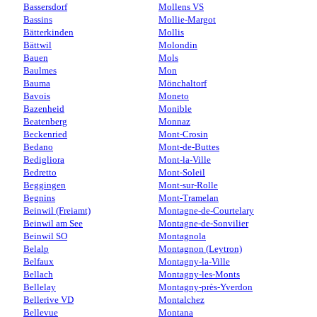
Bassersdorf
Mollens VS
Bassins
Mollie-Margot
Bätterkinden
Mollis
Bättwil
Molondin
Bauen
Mols
Baulmes
Mon
Bauma
Mönchaltorf
Bavois
Moneto
Bazenheid
Monible
Beatenberg
Monnaz
Beckenried
Mont-Crosin
Bedano
Mont-de-Buttes
Bedigliora
Mont-la-Ville
Bedretto
Mont-Soleil
Beggingen
Mont-sur-Rolle
Begnins
Mont-Tramelan
Beinwil (Freiamt)
Montagne-de-Courtelary
Beinwil am See
Montagne-de-Sonvilier
Beinwil SO
Montagnola
Belalp
Montagnon (Leytron)
Belfaux
Montagny-la-Ville
Bellach
Montagny-les-Monts
Bellelay
Montagny-près-Yverdon
Bellerive VD
Montalchez
Bellevue
Montana