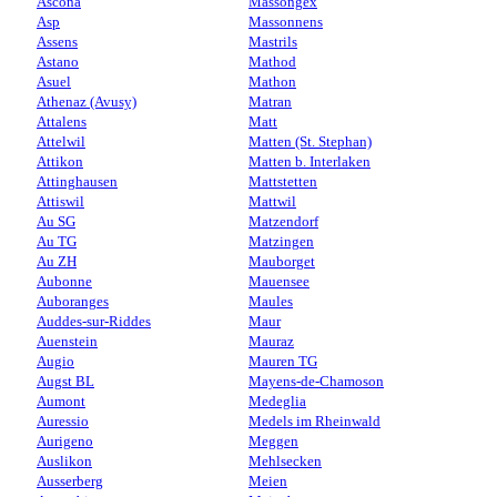
Ascona
Massongex
Asp
Massonnens
Assens
Mastrils
Astano
Mathod
Asuel
Mathon
Athenaz (Avusy)
Matran
Attalens
Matt
Attelwil
Matten (St. Stephan)
Attikon
Matten b. Interlaken
Attinghausen
Mattstetten
Attiswil
Mattwil
Au SG
Matzendorf
Au TG
Matzingen
Au ZH
Mauborget
Aubonne
Mauensee
Auboranges
Maules
Auddes-sur-Riddes
Maur
Auenstein
Mauraz
Augio
Mauren TG
Augst BL
Mayens-de-Chamoson
Aumont
Medeglia
Auressio
Medels im Rheinwald
Aurigeno
Meggen
Auslikon
Mehlsecken
Ausserberg
Meien