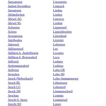
Aarwangen
Ligornetto
Aathal-Seegräben
Limpach
Aawangen
Lindau
Abländschen
Linden
Abtwil AG
Linescio
Abtwil SG
Linthal
Achseten
Lipperswil
Aclens
Lippoldswilen
Acquarossa
Littenheid
Adelboden
Litzirüti
Adetswil
Lobsigen
Adligenswil
Loc
Adlikon b. Andelfingen
Locarno
Adlikon b. Regensdorf
Loco
Adliswil
Lodano
Aedermannsdorf
Lodrino
Aefligen
Lohn GR
Aegerten
Lohn SH
Aesch (Neftenbach)
Lohn-Ammannsegg
Aesch BL
Löhningen
Aesch LU
Lohnstorf
Aesch ZH
Lömmenschwil
Aeschau
Lommis
Aeschi b. Spiez
Lommiswil
Aeschi SO
Lonay