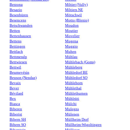
Berzona
Môtier (Vully)
Besazio
Môtiers NE
Besenbüren
Mötschwil
Besencens
Motto (Blenio)
Betschwanden
Moudon
Betten
Moutier
Bettenhausen
Movelier
Bettens
Mugena
Bettingen
Muggio
Bettlach
Muhen
Bettmeralp
Mühlau
Bettwiesen
Mühlebach (Goms)
Bettwil
Mühleberg
Beurnevésin
Mühledorf BE
Beuson (Nendaz)
Mühledorf SO
Bevaix
Mühlehorn
Bever
Mühlethal
Bévilard
Mühlethurnen
Bex
Mühlrüti
Biasca
Mülchi
Biberen
Mulegns
Biberist
Mülenen
Bibern SH
Müllheim Dorf
Bibern SO
Müllheim-Wigoltingen
Biberstein
Mülligen