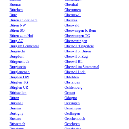
Buonas
Oberthal
Bürchen
Oberurnen
Bure
Oberuzwil
Büren an der Aare
Obervaz
Büren NW
Oberwald
Büren SO
Oberwangen b. Bern
Büren zum Hof
Oberwangen TG
Burg AG
Oberweningen
Burg im Leimental
Oberwil (Dägerlen)
Burgäschi
Oberwil b. Büren
Burgdorf
Oberwil b. Zug
Bürgenstock
Oberwil BL
Burgistein
Oberwil im Simmental
Burglauenen
Oberwil-Lieli
Bürglen OW
Obfelden
Bürglen TG
Obstalden
Bürglen UR
Ochlenberg
Büriswilen
Ocourt
Büron
Odogno
Bursinel
Oekingen
Bursins
Oensingen
Burtigny
Oerlingen
Buseno
Oeschenbach
Büsserach
Oeschgen
Bussigny
Oeschseite