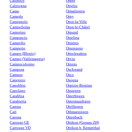
Calonico
Orges
Calpiogna
Origlio
Cama
Ormalingen
Camedo
Orny
Camignolo
Oron-la-Ville
Camischolas
Oron-le-Châtel
Camorino
Orpund
Campascio
Orselina
Campello
Orsières
Camperio
Orsonnens
Campo (Blenio)
Ortschwaben
Campo (Vallemaggia)
Orvin
Campocologno
Orzens
Campora
Oschwand
Camuns
Osco
Caneggio
Osogna
Canobbio
Ospizio Bernina
Capolago
Ossingen
Carabbia
Osterfingen
Carabietta
Ostermundigen
Carena
Otelfingen
Carì
Othmarsingen
Carona
Ottenbach
Carouge GE
Ottikon (Gossau ZH)
Carrouge VD
Ottikon b. Kemptthal