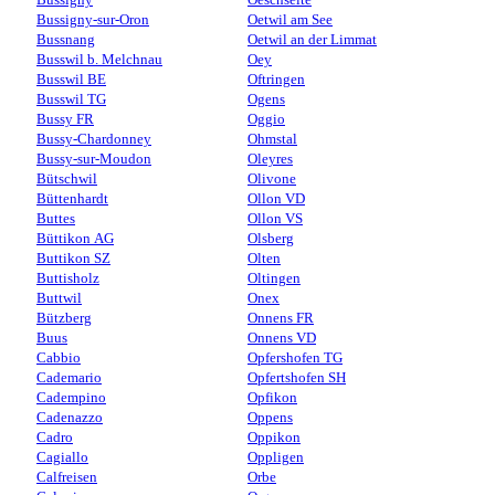
Bussigny-sur-Oron
Oetwil am See
Bussnang
Oetwil an der Limmat
Busswil b. Melchnau
Oey
Busswil BE
Oftringen
Busswil TG
Ogens
Bussy FR
Oggio
Bussy-Chardonney
Ohmstal
Bussy-sur-Moudon
Oleyres
Bütschwil
Olivone
Büttenhardt
Ollon VD
Buttes
Ollon VS
Büttikon AG
Olsberg
Buttikon SZ
Olten
Buttisholz
Oltingen
Buttwil
Onex
Bützberg
Onnens FR
Buus
Onnens VD
Cabbio
Opfershofen TG
Cademario
Opfertshofen SH
Cadempino
Opfikon
Cadenazzo
Oppens
Cadro
Oppikon
Cagiallo
Oppligen
Calfreisen
Orbe