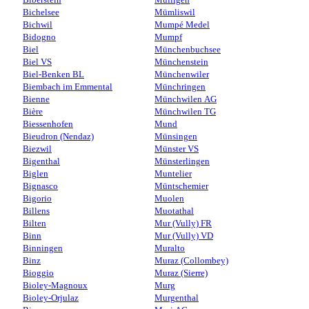
Bichelsee
Mümliswil
Bichwil
Mumpé Medel
Bidogno
Mumpf
Biel
Münchenbuchsee
Biel VS
Münchenstein
Biel-Benken BL
Münchenwiler
Biembach im Emmental
Münchringen
Bienne
Münchwilen AG
Bière
Münchwilen TG
Biessenhofen
Mund
Bieudron (Nendaz)
Münsingen
Biezwil
Münster VS
Bigenthal
Münsterlingen
Biglen
Muntelier
Bignasco
Müntschemier
Bigorio
Muolen
Billens
Muotathal
Bilten
Mur (Vully) FR
Binn
Mur (Vully) VD
Binningen
Muralto
Binz
Muraz (Collombey)
Bioggio
Muraz (Sierre)
Bioley-Magnoux
Murg
Bioley-Orjulaz
Murgenthal