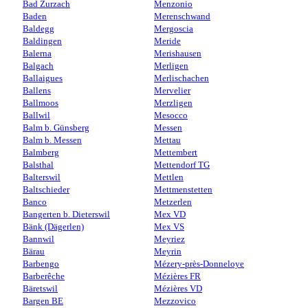
Bad Zurzach
Menzonio
Baden
Merenschwand
Baldegg
Mergoscia
Baldingen
Meride
Balerna
Merishausen
Balgach
Merligen
Ballaigues
Merlischachen
Ballens
Mervelier
Ballmoos
Merzligen
Ballwil
Mesocco
Balm b. Günsberg
Messen
Balm b. Messen
Mettau
Balmberg
Mettembert
Balsthal
Mettendorf TG
Balterswil
Mettlen
Baltschieder
Mettmenstetten
Banco
Metzerlen
Bangerten b. Dieterswil
Mex VD
Bänk (Dägerlen)
Mex VS
Bannwil
Meyriez
Bärau
Meyrin
Barbengo
Mézery-près-Donneloye
Barberêche
Mézières FR
Bäretswil
Mézières VD
Bargen BE
Mezzovico