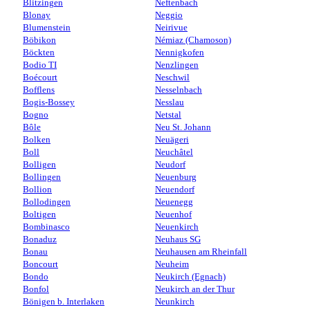
Blitzingen
Neftenbach
Blonay
Neggio
Blumenstein
Neirivue
Böbikon
Némiaz (Chamoson)
Böckten
Nennigkofen
Bodio TI
Nenzlingen
Boécourt
Neschwil
Bofflens
Nesselnbach
Bogis-Bossey
Nesslau
Bogno
Netstal
Bôle
Neu St. Johann
Bolken
Neuägeri
Boll
Neuchâtel
Bolligen
Neudorf
Bollingen
Neuenburg
Bollion
Neuendorf
Bollodingen
Neuenegg
Boltigen
Neuenhof
Bombinasco
Neuenkirch
Bonaduz
Neuhaus SG
Bonau
Neuhausen am Rheinfall
Boncourt
Neuheim
Bondo
Neukirch (Egnach)
Bonfol
Neukirch an der Thur
Bönigen b. Interlaken
Neunkirch