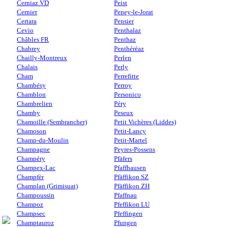
Cerniaz VD
Peist
Cernier
Peney-le-Jorat
Certara
Pensier
Cevio
Penthalaz
Châbles FR
Penthaz
Chabrey
Penthéréaz
Chailly-Montreux
Perlen
Chalais
Perly
Cham
Perrefitte
Chambésy
Perroy
Chamblon
Personico
Chambrelien
Péry
Chamby
Peseux
Chamoille (Sembrancher)
Petit Vichères (Liddes)
Chamoson
Petit-Lancy
Champ-du-Moulin
Petit-Martel
Champagne
Peyres-Possens
Champéry
Pfäfers
Champex-Lac
Pfaffhausen
Champfèr
Pfäffikon SZ
Champlan (Grimisuat)
Pfäffikon ZH
Champoussin
Pfaffnau
Champoz
Pfeffikon LU
Champsec
Pfeffingen
Champtauroz
Pfungen