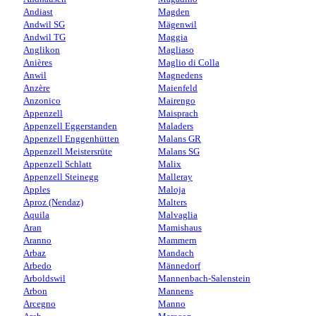
Andiast
Magden
Andwil SG
Mägenwil
Andwil TG
Maggia
Anglikon
Magliaso
Anières
Maglio di Colla
Anwil
Magnedens
Anzère
Maienfeld
Anzonico
Mairengo
Appenzell
Maisprach
Appenzell Eggerstanden
Maladers
Appenzell Enggenhütten
Malans GR
Appenzell Meistersrüte
Malans SG
Appenzell Schlatt
Malix
Appenzell Steinegg
Malleray
Apples
Maloja
Aproz (Nendaz)
Malters
Aquila
Malvaglia
Aran
Mamishaus
Aranno
Mammern
Arbaz
Mandach
Arbedo
Männedorf
Arboldswil
Mannenbach-Salenstein
Arbon
Mannens
Arcegno
Manno