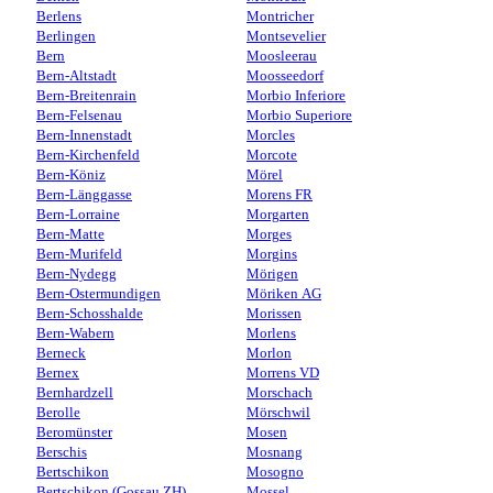
Berlens
Montricher
Berlingen
Montsevelier
Bern
Moosleerau
Bern-Altstadt
Moosseedorf
Bern-Breitenrain
Morbio Inferiore
Bern-Felsenau
Morbio Superiore
Bern-Innenstadt
Morcles
Bern-Kirchenfeld
Morcote
Bern-Köniz
Mörel
Bern-Länggasse
Morens FR
Bern-Lorraine
Morgarten
Bern-Matte
Morges
Bern-Murifeld
Morgins
Bern-Nydegg
Mörigen
Bern-Ostermundigen
Möriken AG
Bern-Schosshalde
Morissen
Bern-Wabern
Morlens
Berneck
Morlon
Bernex
Morrens VD
Bernhardzell
Morschach
Berolle
Mörschwil
Beromünster
Mosen
Berschis
Mosnang
Bertschikon
Mosogno
Bertschikon (Gossau ZH)
Mossel