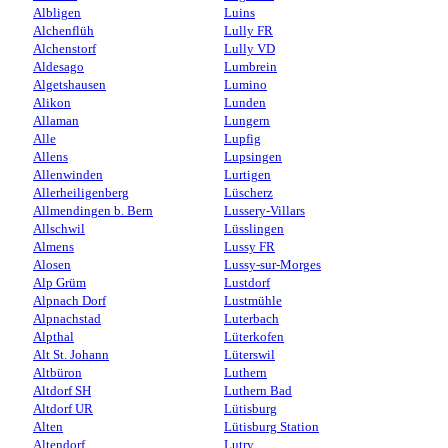
Albligen
Luins
Alchenflüh
Lully FR
Alchenstorf
Lully VD
Aldesago
Lumbrein
Algetshausen
Lumino
Alikon
Lunden
Allaman
Lungern
Alle
Lupfig
Allens
Lupsingen
Allenwinden
Lurtigen
Allerheiligenberg
Lüscherz
Allmendingen b. Bern
Lussery-Villars
Allschwil
Lüsslingen
Almens
Lussy FR
Alosen
Lussy-sur-Morges
Alp Grüm
Lustdorf
Alpnach Dorf
Lustmühle
Alpnachstad
Luterbach
Alpthal
Lüterkofen
Alt St. Johann
Lüterswil
Altbüron
Luthern
Altdorf SH
Luthern Bad
Altdorf UR
Lütisburg
Alten
Lütisburg Station
Altendorf
Lutry