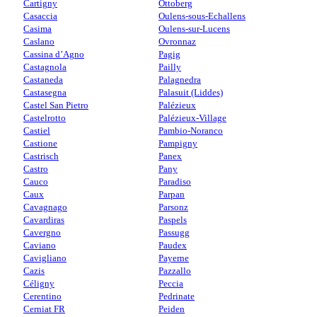
Cartigny
Ottoberg
Casaccia
Oulens-sous-Echallens
Casima
Oulens-sur-Lucens
Caslano
Ovronnaz
Cassina d’Agno
Pagig
Castagnola
Pailly
Castaneda
Palagnedra
Castasegna
Palasuit (Liddes)
Castel San Pietro
Palézieux
Castelrotto
Palézieux-Village
Castiel
Pambio-Noranco
Castione
Pampigny
Castrisch
Panex
Castro
Pany
Cauco
Paradiso
Caux
Parpan
Cavagnago
Parsonz
Cavardiras
Paspels
Cavergno
Passugg
Caviano
Paudex
Cavigliano
Payerne
Cazis
Pazzallo
Céligny
Peccia
Cerentino
Pedrinate
Cerniat FR
Peiden