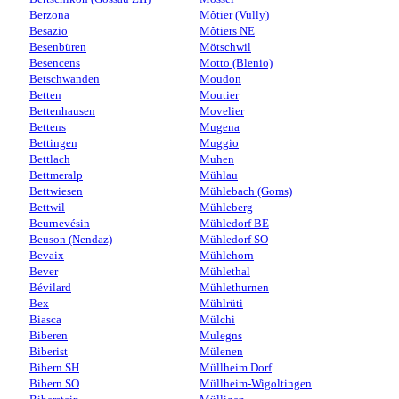
Berzona
Môtier (Vully)
Besazio
Môtiers NE
Besenbüren
Mötschwil
Besencens
Motto (Blenio)
Betschwanden
Moudon
Betten
Moutier
Bettenhausen
Movelier
Bettens
Mugena
Bettingen
Muggio
Bettlach
Muhen
Bettmeralp
Mühlau
Bettwiesen
Mühlebach (Goms)
Bettwil
Mühleberg
Beurnevésin
Mühledorf BE
Beuson (Nendaz)
Mühledorf SO
Bevaix
Mühlehorn
Bever
Mühlethal
Bévilard
Mühlethurnen
Bex
Mühlrüti
Biasca
Mülchi
Biberen
Mulegns
Biberist
Mülenen
Bibern SH
Müllheim Dorf
Bibern SO
Müllheim-Wigoltingen