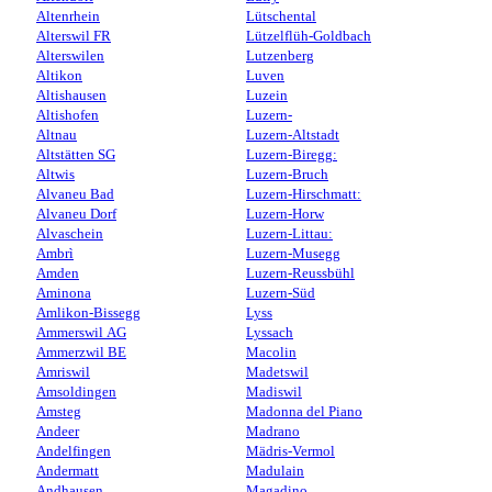
Altenrhein
Lütschental
Alterswil FR
Lützelflüh-Goldbach
Alterswilen
Lutzenberg
Altikon
Luven
Altishausen
Luzein
Altishofen
Luzern-
Altnau
Luzern-Altstadt
Altstätten SG
Luzern-Biregg:
Altwis
Luzern-Bruch
Alvaneu Bad
Luzern-Hirschmatt:
Alvaneu Dorf
Luzern-Horw
Alvaschein
Luzern-Littau:
Ambrì
Luzern-Musegg
Amden
Luzern-Reussbühl
Aminona
Luzern-Süd
Amlikon-Bissegg
Lyss
Ammerswil AG
Lyssach
Ammerzwil BE
Macolin
Amriswil
Madetswil
Amsoldingen
Madiswil
Amsteg
Madonna del Piano
Andeer
Madrano
Andelfingen
Mädris-Vermol
Andermatt
Madulain
Andhausen
Magadino