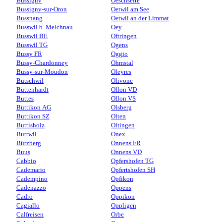
Bussigny
Oeschseite
Bussigny-sur-Oron
Oetwil am See
Bussnang
Oetwil an der Limmat
Busswil b. Melchnau
Oey
Busswil BE
Oftringen
Busswil TG
Ogens
Bussy FR
Oggio
Bussy-Chardonney
Ohmstal
Bussy-sur-Moudon
Oleyres
Bütschwil
Olivone
Büttenhardt
Ollon VD
Buttes
Ollon VS
Büttikon AG
Olsberg
Buttikon SZ
Olten
Buttisholz
Oltingen
Buttwil
Onex
Bützberg
Onnens FR
Buus
Onnens VD
Cabbio
Opfershofen TG
Cademario
Opfertshofen SH
Cadempino
Opfikon
Cadenazzo
Oppens
Cadro
Oppikon
Cagiallo
Oppligen
Calfreisen
Orbe