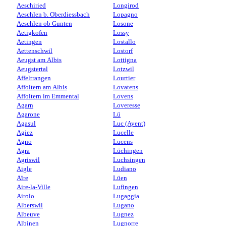
Aeschiried
Longirod
Aeschlen b. Oberdiessbach
Lopagno
Aeschlen ob Gunten
Losone
Aetigkofen
Lossy
Aetingen
Lostallo
Aettenschwil
Lostorf
Aeugst am Albis
Lottigna
Aeugstertal
Lotzwil
Affeltrangen
Lourtier
Affoltern am Albis
Lovatens
Affoltern im Emmental
Lovens
Agarn
Loveresse
Agarone
Lü
Agasul
Luc (Ayent)
Agiez
Lucelle
Agno
Lucens
Agra
Lüchingen
Agriswil
Luchsingen
Aigle
Ludiano
Aïre
Lüen
Aire-la-Ville
Lufingen
Airolo
Lugaggia
Alberswil
Lugano
Albeuve
Lugnez
Albinen
Lugnorre