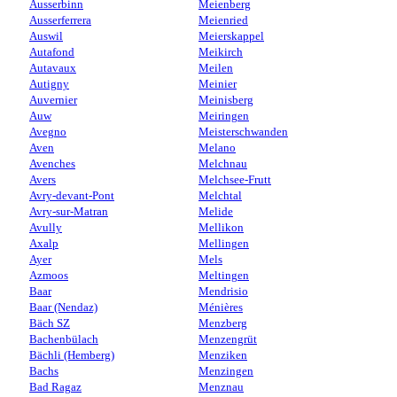
Ausserbinn
Meienberg
Ausserferrera
Meienried
Auswil
Meierskappel
Autafond
Meikirch
Autavaux
Meilen
Autigny
Meinier
Auvernier
Meinisberg
Auw
Meiringen
Avegno
Meisterschwanden
Aven
Melano
Avenches
Melchnau
Avers
Melchsee-Frutt
Avry-devant-Pont
Melchtal
Avry-sur-Matran
Melide
Avully
Mellikon
Axalp
Mellingen
Ayer
Mels
Azmoos
Meltingen
Baar
Mendrisio
Baar (Nendaz)
Ménières
Bäch SZ
Menzberg
Bachenbülach
Menzengrüt
Bächli (Hemberg)
Menziken
Bachs
Menzingen
Bad Ragaz
Menznau