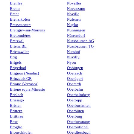
Brenles
Novalles
Breno
Novazzano
Brent
Noville
Brenzikofen
Nufenen
Bressaucourt
Nuglar
Bretigny-sur-Morrens
Nunningen
Bretonnières
Nürensdorf
Bretzwil
Nussbaumen AG
Brienz BE
Nussbaumen TG
Brienzwiler
Nusshof
Brig
Nuvilly
Brigels
Nyon
Brigerbad
Obbürgen
Brignon (Nendaz)
Oberaach
Brinzauls GR
Oberägeri
Brione (Verzasca)
Oberarth
Brione sopra Minusio
Oberbalm
Brislach
Oberbalmberg
Brissago
Oberbipp
Bristen
Oberbuchsiten
Brittern
Oberbüren
Brittnau
Oberburg
Broc
Oberbussnang
Broglio
Oberbütschel
Bronschhofen
Oberdiessbach