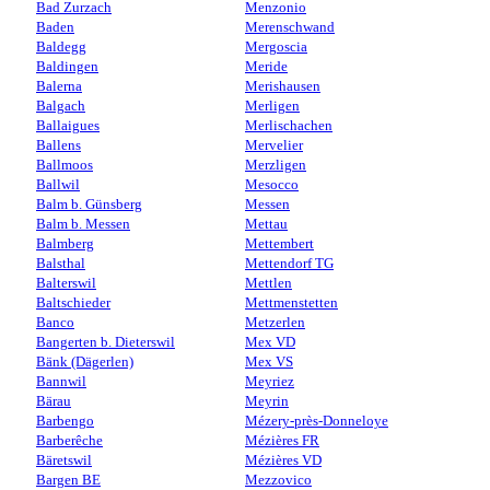
Bad Zurzach
Menzonio
Baden
Merenschwand
Baldegg
Mergoscia
Baldingen
Meride
Balerna
Merishausen
Balgach
Merligen
Ballaigues
Merlischachen
Ballens
Mervelier
Ballmoos
Merzligen
Ballwil
Mesocco
Balm b. Günsberg
Messen
Balm b. Messen
Mettau
Balmberg
Mettembert
Balsthal
Mettendorf TG
Balterswil
Mettlen
Baltschieder
Mettmenstetten
Banco
Metzerlen
Bangerten b. Dieterswil
Mex VD
Bänk (Dägerlen)
Mex VS
Bannwil
Meyriez
Bärau
Meyrin
Barbengo
Mézery-près-Donneloye
Barberêche
Mézières FR
Bäretswil
Mézières VD
Bargen BE
Mezzovico