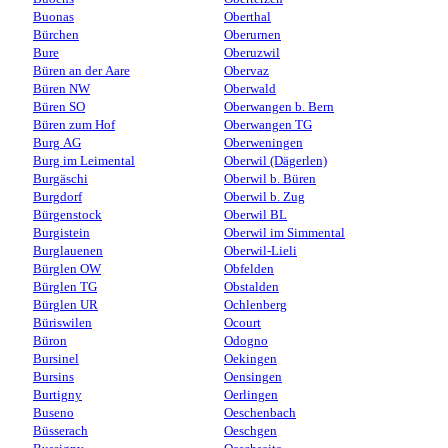
Buonas
Oberthal
Bürchen
Oberurnen
Bure
Oberuzwil
Büren an der Aare
Obervaz
Büren NW
Oberwald
Büren SO
Oberwangen b. Bern
Büren zum Hof
Oberwangen TG
Burg AG
Oberweningen
Burg im Leimental
Oberwil (Dägerlen)
Burgäschi
Oberwil b. Büren
Burgdorf
Oberwil b. Zug
Bürgenstock
Oberwil BL
Burgistein
Oberwil im Simmental
Burglauenen
Oberwil-Lieli
Bürglen OW
Obfelden
Bürglen TG
Obstalden
Bürglen UR
Ochlenberg
Büriswilen
Ocourt
Büron
Odogno
Bursinel
Oekingen
Bursins
Oensingen
Burtigny
Oerlingen
Buseno
Oeschenbach
Büsserach
Oeschgen