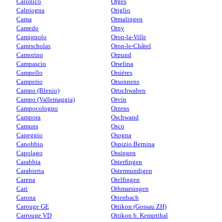
Calonico
Orges
Calpiogna
Origlio
Cama
Ormalingen
Camedo
Orny
Camignolo
Oron-la-Ville
Camischolas
Oron-le-Châtel
Camorino
Orpund
Campascio
Orselina
Campello
Orsières
Camperio
Orsonnens
Campo (Blenio)
Ortschwaben
Campo (Vallemaggia)
Orvin
Campocologno
Orzens
Campora
Oschwand
Camuns
Osco
Caneggio
Osogna
Canobbio
Ospizio Bernina
Capolago
Ossingen
Carabbia
Osterfingen
Carabietta
Ostermundigen
Carena
Otelfingen
Carì
Othmarsingen
Carona
Ottenbach
Carouge GE
Ottikon (Gossau ZH)
Carrouge VD
Ottikon b. Kemptthal