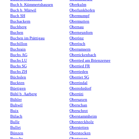
Buch b. Kümmertshausen
Oberkulm
Buch b. Märwil
Oberlunkhofen
Buch SH
Obermumpf
Buchackern
Obermutten
Buchberg
Obernau
Buchen
Oberneunforn
Buchen im Prättigau
Oberönz
Buchillon
Oberösch
Buchrain
Oberramsern
Buchs AG
Oberrickenbach
Buchs LU
Oberried am Brienzersee
Buchs SG
Oberried FR
Buchs ZH
Oberrieden
Büchslen
Oberriet SG
Buckten
Oberrindal
Büetigen
Oberrohrdorf
Bühl b. Aarberg
Oberrüti
Bühler
Obersaxen
Buhwil
Oberschan
Buix
Oberschrot
Bülach
Oberstammheim
Bulle
Obersteckholz
Bullet
Oberstetten
Bünzen
Oberstocken
Buochs
Oberterzen