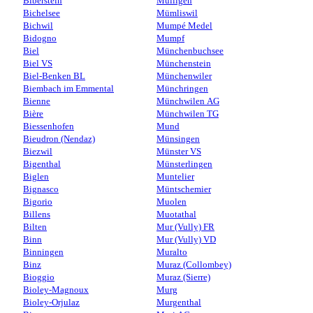
Biberstein
Mülligen
Bichelsee
Mümliswil
Bichwil
Mumpé Medel
Bidogno
Mumpf
Biel
Münchenbuchsee
Biel VS
Münchenstein
Biel-Benken BL
Münchenwiler
Biembach im Emmental
Münchringen
Bienne
Münchwilen AG
Bière
Münchwilen TG
Biessenhofen
Mund
Bieudron (Nendaz)
Münsingen
Biezwil
Münster VS
Bigenthal
Münsterlingen
Biglen
Muntelier
Bignasco
Müntschemier
Bigorio
Muolen
Billens
Muotathal
Bilten
Mur (Vully) FR
Binn
Mur (Vully) VD
Binningen
Muralto
Binz
Muraz (Collombey)
Bioggio
Muraz (Sierre)
Bioley-Magnoux
Murg
Bioley-Orjulaz
Murgenthal