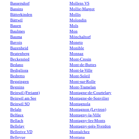
Bassersdorf
Mollens VS
Bassins
Mollie-Margot
Bätterkinden
Mollis
Bättwil
Molondin
Bauen
Mols
Baulmes
Mon
Bauma
Mönchaltorf
Bavois
Moneto
Bazenheid
Monible
Beatenberg
Monnaz
Beckenried
Mont-Crosin
Bedano
Mont-de-Buttes
Bedigliora
Mont-la-Ville
Bedretto
Mont-Soleil
Beggingen
Mont-sur-Rolle
Begnins
Mont-Tramelan
Beinwil (Freiamt)
Montagne-de-Courtelary
Beinwil am See
Montagne-de-Sonvilier
Beinwil SO
Montagnola
Belalp
Montagnon (Leytron)
Belfaux
Montagny-la-Ville
Bellach
Montagny-les-Monts
Bellelay
Montagny-près-Yverdon
Bellerive VD
Montalchez
Bellevue
Montana