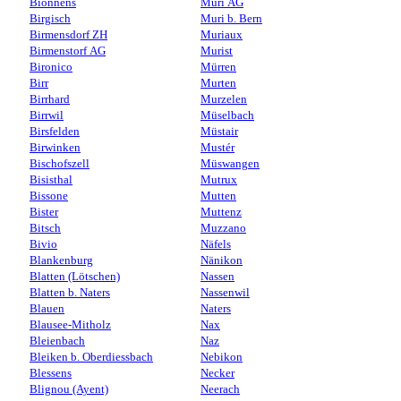
Bionnens
Muri AG
Birgisch
Muri b. Bern
Birmensdorf ZH
Muriaux
Birmenstorf AG
Murist
Bironico
Mürren
Birr
Murten
Birrhard
Murzelen
Birrwil
Müselbach
Birsfelden
Müstair
Birwinken
Mustér
Bischofszell
Müswangen
Bisisthal
Mutrux
Bissone
Mutten
Bister
Muttenz
Bitsch
Muzzano
Bivio
Näfels
Blankenburg
Nänikon
Blatten (Lötschen)
Nassen
Blatten b. Naters
Nassenwil
Blauen
Naters
Blausee-Mitholz
Nax
Bleienbach
Naz
Bleiken b. Oberdiessbach
Nebikon
Blessens
Necker
Blignou (Ayent)
Neerach