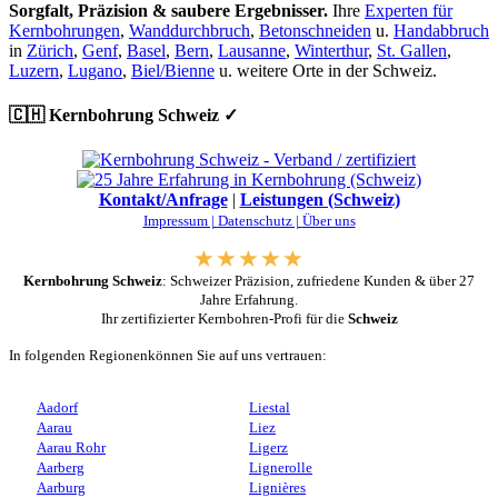
Sorgfalt, Präzision & saubere Ergebnisser.
Ihre
Experten für
Kernbohrungen
,
Wanddurchbruch
,
Betonschneiden
u.
Handabbruch
in
Zürich
,
Genf
,
Basel
,
Bern
,
Lausanne
,
Winterthur
,
St. Gallen
,
Luzern
,
Lugano
,
Biel/Bienne
u. weitere Orte in der Schweiz.
🇨🇭 Kernbohrung Schweiz ✓
Kontakt/Anfrage
|
Leistungen (Schweiz)
Impressum |
Datenschutz |
Über uns
Kernbohrung Schweiz
: Schweizer Präzision, zufriedene Kunden & über 27
Jahre Erfahrung.
Ihr zertifizierter Kernbohren-Profi für die
Schweiz
In folgenden Regionenkönnen Sie auf uns vertrauen:
Aadorf
Liestal
Aarau
Liez
Aarau Rohr
Ligerz
Aarberg
Lignerolle
Aarburg
Lignières