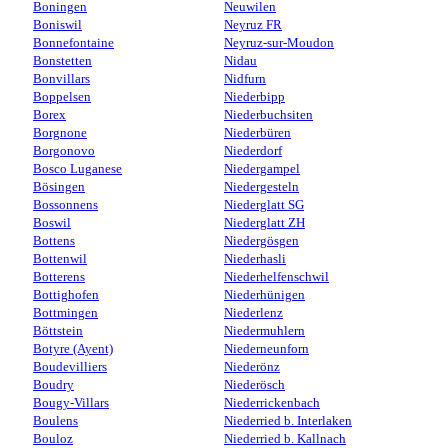
Boningen
Neuwilen
Boniswil
Neyruz FR
Bonnefontaine
Neyruz-sur-Moudon
Bonstetten
Nidau
Bonvillars
Nidfurn
Boppelsen
Niederbipp
Borex
Niederbuchsiten
Borgnone
Niederbüren
Borgonovo
Niederdorf
Bosco Luganese
Niedergampel
Bösingen
Niedergesteln
Bossonnens
Niederglatt SG
Boswil
Niederglatt ZH
Bottens
Niedergösgen
Bottenwil
Niederhasli
Botterens
Niederhelfenschwil
Bottighofen
Niederhünigen
Bottmingen
Niederlenz
Böttstein
Niedermuhlern
Botyre (Ayent)
Niederneunforn
Boudevilliers
Niederönz
Boudry
Niederösch
Bougy-Villars
Niederrickenbach
Boulens
Niederried b. Interlaken
Bouloz
Niederried b. Kallnach