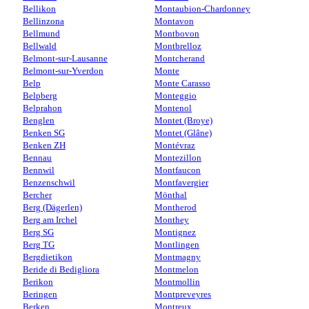
Bellikon
Montaubion-Chardonney
Bellinzona
Montavon
Bellmund
Montbovon
Bellwald
Montbrelloz
Belmont-sur-Lausanne
Montcherand
Belmont-sur-Yverdon
Monte
Belp
Monte Carasso
Belpberg
Monteggio
Belprahon
Montenol
Benglen
Montet (Broye)
Benken SG
Montet (Glâne)
Benken ZH
Montévraz
Bennau
Montezillon
Bennwil
Montfaucon
Benzenschwil
Montfavergier
Bercher
Mönthal
Berg (Dägerlen)
Montherod
Berg am Irchel
Monthey
Berg SG
Montignez
Berg TG
Montlingen
Bergdietikon
Montmagny
Beride di Bedigliora
Montmelon
Berikon
Montmollin
Beringen
Montpreveyres
Berken
Montreux