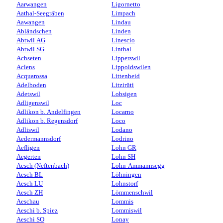
Aarwangen
Ligornetto
Aathal-Seegräben
Limpach
Aawangen
Lindau
Abländschen
Linden
Abtwil AG
Linescio
Abtwil SG
Linthal
Achseten
Lipperswil
Aclens
Lippoldswilen
Acquarossa
Littenheid
Adelboden
Litzirüti
Adetswil
Lobsigen
Adligenswil
Loc
Adlikon b. Andelfingen
Locarno
Adlikon b. Regensdorf
Loco
Adliswil
Lodano
Aedermannsdorf
Lodrino
Aefligen
Lohn GR
Aegerten
Lohn SH
Aesch (Neftenbach)
Lohn-Ammannsegg
Aesch BL
Löhningen
Aesch LU
Lohnstorf
Aesch ZH
Lömmenschwil
Aeschau
Lommis
Aeschi b. Spiez
Lommiswil
Aeschi SO
Lonay