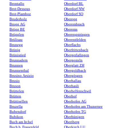
Brontallo
Oberdorf BL
Brot-Dessous
Oberdorf NW
Brot-Plamboz
Oberdorf SO
Bruderholz
Oberegg
Brugg AG
Oberembrach
Brügg BE
Oberems
Brügglen
Oberengstringen
Brülisau
Oberentfelden
Brunegg
Oberflachs
Brünig
Oberfrittenbach
Brünisried
Obergerlafingen
Brunnadern
Obergesteln
Brunnen
Oberglatt ZH
Brunnenthal
Obergoldbach
Brusino Arsizio
Obergösgen
Brusio
Oberhallau
Bruson
Oberhasli
Brüttelen
Oberhelfenschwil
Brütten
Oberhof
Brüttisellen
Oberhofen AG
Bruzella
Oberhofen am Thunersee
Bubendorf
Oberhofen TG
Bubikon
Oberhünigen
Buch am Irchel
Oberiberg
Buch b. Frauenfeld
Oberkirch LU