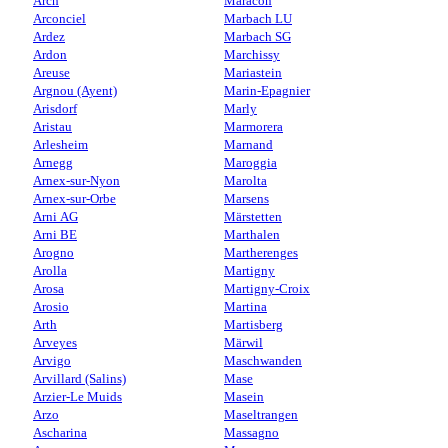
Arch
Maracon
Arconciel
Marbach LU
Ardez
Marbach SG
Ardon
Marchissy
Areuse
Mariastein
Argnou (Ayent)
Marin-Epagnier
Arisdorf
Marly
Aristau
Marmorera
Arlesheim
Marnand
Arnegg
Maroggia
Arnex-sur-Nyon
Marolta
Arnex-sur-Orbe
Marsens
Arni AG
Märstetten
Arni BE
Marthalen
Arogno
Martherenges
Arolla
Martigny
Arosa
Martigny-Croix
Arosio
Martina
Arth
Martisberg
Arveyes
Märwil
Arvigo
Maschwanden
Arvillard (Salins)
Mase
Arzier-Le Muids
Masein
Arzo
Maseltrangen
Ascharina
Massagno