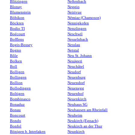
Blitzingen
Neftenbach
Blonay
Neggio
Blumenstein
Neirivue
Böbikon
Némiaz (Chamoson)
Böckten
Nennigkofen
Bodio TI
Nenzlingen
Boécourt
Neschwil
Bofflens
Nesselnbach
Bogis-Bossey
Nesslau
Bogno
Netstal
Bôle
Neu St. Johann
Bolken
Neuägeri
Boll
Neuchâtel
Bolligen
Neudorf
Bollingen
Neuenburg
Bollion
Neuendorf
Bollodingen
Neuenegg
Boltigen
Neuenhof
Bombinasco
Neuenkirch
Bonaduz
Neuhaus SG
Bonau
Neuhausen am Rheinfall
Boncourt
Neuheim
Bondo
Neukirch (Egnach)
Bonfol
Neukirch an der Thur
Bönigen b. Interlaken
Neunkirch