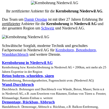
Ihr zertifizierter Anbieter für die
Kernbohrung Niederwil AG
.
Das Team um
Damir Oroslan
ist mit über 27 Jahren Erfahrung Ihr
zertifizierter
Anbieter für die
Kernbohrung
in
Niederwil AG
und
der gesamten Region um
Schweiz
und Niederwil AG.
Schwäbische Sorgfalt, moderne Technik und geschultes
Fachpersonal
in Niederwil AG für
Kernbohren, Betonbohren,
Wanddurchbruch
und weitere Dienste.
Kernbohrung in Niederwil AG
Kernbohrung bzw. Kernlochbohrung in Niederwil AG + 200km, seit mehr als 25
Jahren Expertise in der Region
Beton bohren, schneiden, sägen
Betonbohrung, Betonsägearbeiten, Fugenschnitt uvm. (Niederwil AG)
Wand-Durchbruch
Durchbruch: Bohrungen und Durchbruch von Wände, Beton, Mauer, Stein u.ä
in Niederwil AG, z.B. zum Erweitern von Räumen, Einbau von Türen u. Fenster,
Klimaanlage, Kamin-Einbau u. weitere
Demontage, Rückbau, Abbruch
Handabbruch: Demontage, Abbruch u. Rückbau, z.B. Balkon-Entfernung,