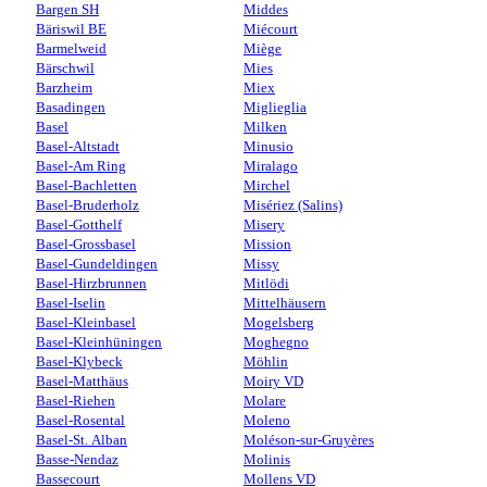
Bargen SH
Middes
Bäriswil BE
Miécourt
Barmelweid
Miège
Bärschwil
Mies
Barzheim
Miex
Basadingen
Miglieglia
Basel
Milken
Basel-Altstadt
Minusio
Basel-Am Ring
Miralago
Basel-Bachletten
Mirchel
Basel-Bruderholz
Misériez (Salins)
Basel-Gotthelf
Misery
Basel-Grossbasel
Mission
Basel-Gundeldingen
Missy
Basel-Hirzbrunnen
Mitlödi
Basel-Iselin
Mittelhäusern
Basel-Kleinbasel
Mogelsberg
Basel-Kleinhüningen
Moghegno
Basel-Klybeck
Möhlin
Basel-Matthäus
Moiry VD
Basel-Riehen
Molare
Basel-Rosental
Moleno
Basel-St. Alban
Moléson-sur-Gruyères
Basse-Nendaz
Molinis
Bassecourt
Mollens VD