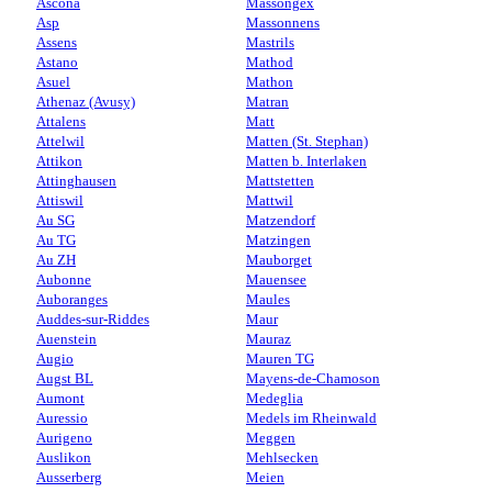
Ascona
Massongex
Asp
Massonnens
Assens
Mastrils
Astano
Mathod
Asuel
Mathon
Athenaz (Avusy)
Matran
Attalens
Matt
Attelwil
Matten (St. Stephan)
Attikon
Matten b. Interlaken
Attinghausen
Mattstetten
Attiswil
Mattwil
Au SG
Matzendorf
Au TG
Matzingen
Au ZH
Mauborget
Aubonne
Mauensee
Auboranges
Maules
Auddes-sur-Riddes
Maur
Auenstein
Mauraz
Augio
Mauren TG
Augst BL
Mayens-de-Chamoson
Aumont
Medeglia
Auressio
Medels im Rheinwald
Aurigeno
Meggen
Auslikon
Mehlsecken
Ausserberg
Meien