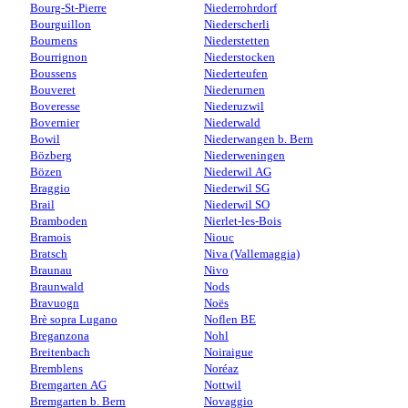
Bourg-St-Pierre
Niederrohrdorf
Bourguillon
Niederscherli
Bournens
Niederstetten
Bourrignon
Niederstocken
Boussens
Niederteufen
Bouveret
Niederurnen
Boveresse
Niederuzwil
Bovernier
Niederwald
Bowil
Niederwangen b. Bern
Bözberg
Niederweningen
Bözen
Niederwil AG
Braggio
Niederwil SG
Brail
Niederwil SO
Bramboden
Nierlet-les-Bois
Bramois
Niouc
Bratsch
Niva (Vallemaggia)
Braunau
Nivo
Braunwald
Nods
Bravuogn
Noës
Brè sopra Lugano
Noflen BE
Breganzona
Nohl
Breitenbach
Noiraigue
Bremblens
Noréaz
Bremgarten AG
Nottwil
Bremgarten b. Bern
Novaggio