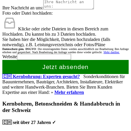
Ihre Nachricht an uns:
Foto oder Datei hochladen:
Klicke oder ziehe Dateien in diesen Bereich zum
Hochladen.
Du kannst bis zu 3 Dateien hochladen.
Sie haben hier die Möglichkeit, Dateien hochzuladen (falls
notwendig), z.B. Leistungsverzeichnis oder Fotos/Pläne
Datenschutz gem. DSGVO
: Die einzutragenden Daten werden ausschließlich zur Bearbeitung Ihre Anfrage
erhoben und gespeichert. Nach Bearbeitung der Anfrage werden diese wieder gelöscht.
Mehr darüber.
Website
Jetzt absenden
🇨🇭 Kernbohrung: Experten gesucht?
Sonderkonditionen für
Bauunternehmen, Bauträger, Architekten, Installateure, Elektriker
und weitere Handwerk-Branchen. Bieten Sie Ihren Kunden
Expertise aus einer Hand: »
Mehr erfahren
Kernbohren, Betonschneiden & Handabbruch in
der Schweiz
🇨🇭 seit über 27 Jahren ✓