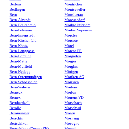
Berlens
Montricher
Berlingen
Montsevelier
Bern
Moosleerau
Bern-Altstadt
Moosseedorf
Bern-Breitenrain
Morbio Inferiore
Bern-Felsenau
Morbio Superiore
Bern-Innenstadt
Morcles
Bern-Kirchenfeld
Morcote
Bern-Köniz
Mörel
Bern-Länggasse
Morens FR
Bern-Lorraine
Morgarten
Bern-Matte
Morges
Bern-Murifeld
Morgins
Bern-Nydegg
Mörigen
Bern-Ostermundigen
Möriken AG
Bern-Schosshalde
Morissen
Bern-Wabern
Morlens
Berneck
Morlon
Bernex
Morrens VD
Bernhardzell
Morschach
Berolle
Mörschwil
Beromünster
Mosen
Berschis
Mosnang
Bertschikon
Mosogno
Bertschikon (Gossau ZH)
Mossel