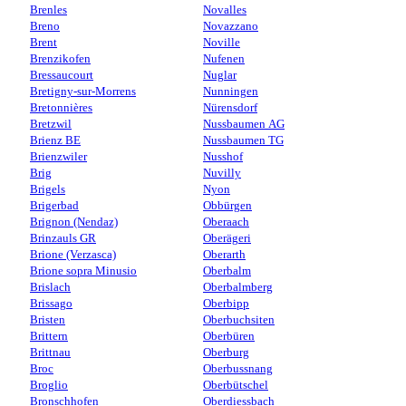
Brenles
Novalles
Breno
Novazzano
Brent
Noville
Brenzikofen
Nufenen
Bressaucourt
Nuglar
Bretigny-sur-Morrens
Nunningen
Bretonnières
Nürensdorf
Bretzwil
Nussbaumen AG
Brienz BE
Nussbaumen TG
Brienzwiler
Nusshof
Brig
Nuvilly
Brigels
Nyon
Brigerbad
Obbürgen
Brignon (Nendaz)
Oberaach
Brinzauls GR
Oberägeri
Brione (Verzasca)
Oberarth
Brione sopra Minusio
Oberbalm
Brislach
Oberbalmberg
Brissago
Oberbipp
Bristen
Oberbuchsiten
Brittern
Oberbüren
Brittnau
Oberburg
Broc
Oberbussnang
Broglio
Oberbütschel
Bronschhofen
Oberdiessbach