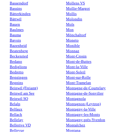
Bassersdorf
Mollens VS
Bassins
Mollie-Margot
Bätterkinden
Mollis
Bättwil
Molondin
Bauen
Mols
Baulmes
Mon
Bauma
Mönchaltorf
Bavois
Moneto
Bazenheid
Monible
Beatenberg
Monnaz
Beckenried
Mont-Crosin
Bedano
Mont-de-Buttes
Bedigliora
Mont-la-Ville
Bedretto
Mont-Soleil
Beggingen
Mont-sur-Rolle
Begnins
Mont-Tramelan
Beinwil (Freiamt)
Montagne-de-Courtelary
Beinwil am See
Montagne-de-Sonvilier
Beinwil SO
Montagnola
Belalp
Montagnon (Leytron)
Belfaux
Montagny-la-Ville
Bellach
Montagny-les-Monts
Bellelay
Montagny-près-Yverdon
Bellerive VD
Montalchez
Bellevue
Montana