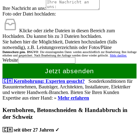
Ihre Nachricht an uns:
Foto oder Datei hochladen:
Klicke oder ziehe Dateien in diesen Bereich zum
Hochladen.
Du kannst bis zu 3 Dateien hochladen.
Sie haben hier die Möglichkeit, Dateien hochzuladen (falls
notwendig), z.B. Leistungsverzeichnis oder Fotos/Pläne
Datenschutz gem. DSGVO
: Die einzutragenden Daten werden ausschließlich zur Bearbeitung Ihre Anfrage
erhoben und gespeichert. Nach Bearbeitung der Anfrage werden diese wieder gelöscht.
Mehr darüber.
Website
Jetzt absenden
🇨🇭 Kernbohrung: Experten gesucht?
Sonderkonditionen für
Bauunternehmen, Bauträger, Architekten, Installateure, Elektriker
und weitere Handwerk-Branchen. Bieten Sie Ihren Kunden
Expertise aus einer Hand: »
Mehr erfahren
Kernbohren, Betonschneiden & Handabbruch in
der Schweiz
🇨🇭 seit über 27 Jahren ✓