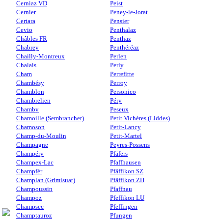
Cerniaz VD
Peist
Cernier
Peney-le-Jorat
Certara
Pensier
Cevio
Penthalaz
Châbles FR
Penthaz
Chabrey
Penthéréaz
Chailly-Montreux
Perlen
Chalais
Perly
Cham
Perrefitte
Chambésy
Perroy
Chamblon
Personico
Chambrelien
Péry
Chamby
Peseux
Chamoille (Sembrancher)
Petit Vichères (Liddes)
Chamoson
Petit-Lancy
Champ-du-Moulin
Petit-Martel
Champagne
Peyres-Possens
Champéry
Pfäfers
Champex-Lac
Pfaffhausen
Champfèr
Pfäffikon SZ
Champlan (Grimisuat)
Pfäffikon ZH
Champoussin
Pfaffnau
Champoz
Pfeffikon LU
Champsec
Pfeffingen
Champtauroz
Pfungen