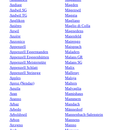
Andiast
Magden
Andwil SG
Mägenwil
Andwil TG
Maggia
Anglikon
Magliaso
Anières
Maglio di Colla
Anwil
Magnedens
Anzère
Maienfeld
Anzonico
Mairengo
Appenzell
Maisprach
Appenzell Eggerstanden
Maladers
Appenzell Enggenhütten
Malans GR
Appenzell Meistersrüte
Malans SG
Appenzell Schlatt
Malix
Appenzell Steinegg
Malleray
Apples
Maloja
Aproz (Nendaz)
Malters
Aquila
Malvaglia
Aran
Mamishaus
Aranno
Mammern
Arbaz
Mandach
Arbedo
Männedorf
Arboldswil
Mannenbach-Salenstein
Arbon
Mannens
Arcegno
Manno