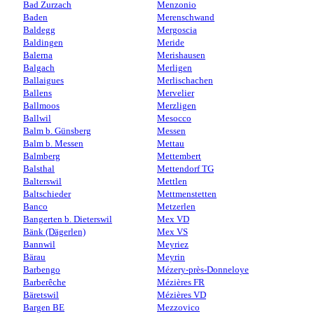
Bad Zurzach
Menzonio
Baden
Merenschwand
Baldegg
Mergoscia
Baldingen
Meride
Balerna
Merishausen
Balgach
Merligen
Ballaigues
Merlischachen
Ballens
Mervelier
Ballmoos
Merzligen
Ballwil
Mesocco
Balm b. Günsberg
Messen
Balm b. Messen
Mettau
Balmberg
Mettembert
Balsthal
Mettendorf TG
Balterswil
Mettlen
Baltschieder
Mettmenstetten
Banco
Metzerlen
Bangerten b. Dieterswil
Mex VD
Bänk (Dägerlen)
Mex VS
Bannwil
Meyriez
Bärau
Meyrin
Barbengo
Mézery-près-Donneloye
Barberêche
Mézières FR
Bäretswil
Mézières VD
Bargen BE
Mezzovico