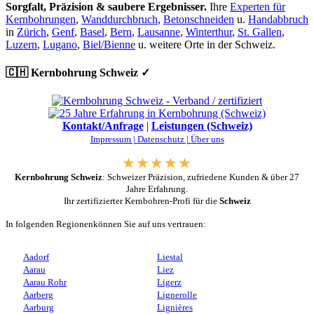
Sorgfalt, Präzision & saubere Ergebnisser.
Ihre
Experten für
Kernbohrungen
,
Wanddurchbruch
,
Betonschneiden
u.
Handabbruch
in
Zürich
,
Genf
,
Basel
,
Bern
,
Lausanne
,
Winterthur
,
St. Gallen
,
Luzern
,
Lugano
,
Biel/Bienne
u. weitere Orte in der Schweiz.
🇨🇭 Kernbohrung Schweiz ✓
Kontakt/Anfrage
|
Leistungen (Schweiz)
Impressum |
Datenschutz |
Über uns
Kernbohrung Schweiz
: Schweizer Präzision, zufriedene Kunden & über 27
Jahre Erfahrung.
Ihr zertifizierter Kernbohren-Profi für die
Schweiz
In folgenden Regionenkönnen Sie auf uns vertrauen:
Aadorf
Liestal
Aarau
Liez
Aarau Rohr
Ligerz
Aarberg
Lignerolle
Aarburg
Lignières