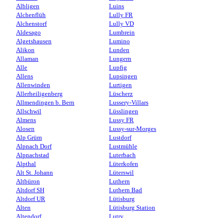
Albligen
Luins
Alchenflüh
Lully FR
Alchenstorf
Lully VD
Aldesago
Lumbrein
Algetshausen
Lumino
Alikon
Lunden
Allaman
Lungern
Alle
Lupfig
Allens
Lupsingen
Allenwinden
Lurtigen
Allerheiligenberg
Lüscherz
Allmendingen b. Bern
Lussery-Villars
Allschwil
Lüsslingen
Almens
Lussy FR
Alosen
Lussy-sur-Morges
Alp Grüm
Lustdorf
Alpnach Dorf
Lustmühle
Alpnachstad
Luterbach
Alpthal
Lüterkofen
Alt St. Johann
Lüterswil
Altbüron
Luthern
Altdorf SH
Luthern Bad
Altdorf UR
Lütisburg
Alten
Lütisburg Station
Altendorf
Lutry