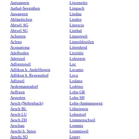
Aarwangen
Ligornetto
Aathal-Seegräben
Limpach
Aawangen
Lindau
Abländschen
Linden
Abtwil AG
Linescio
Abtwil SG
Linthal
Achseten
Lipperswil
Aclens
Lippoldswilen
Acquarossa
Littenheid
Adelboden
Litzirüti
Adetswil
Lobsigen
Adligenswil
Loc
Adlikon b. Andelfingen
Locarno
Adlikon b. Regensdorf
Loco
Adliswil
Lodano
Aedermannsdorf
Lodrino
Aefligen
Lohn GR
Aegerten
Lohn SH
Aesch (Neftenbach)
Lohn-Ammannsegg
Aesch BL
Löhningen
Aesch LU
Lohnstorf
Aesch ZH
Lömmenschwil
Aeschau
Lommis
Aeschi b. Spiez
Lommiswil
Aeschi SO
Lonay