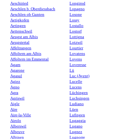
Aeschiried
Longirod
Aeschlen b. Oberdiessbach
Lopagno
Aeschlen ob Gunten
Losone
Aetigkofen
Lossy
Aetingen
Lostallo
Aettenschwil
Lostorf
Aeugst am Albis
Lottigna
Aeugstertal
Lotzwil
Affeltrangen
Lourtier
Affoltern am Albis
Lovatens
Affoltern im Emmental
Lovens
Agarn
Loveresse
Agarone
Lü
Agasul
Luc (Ayent)
Agiez
Lucelle
Agno
Lucens
Agra
Lüchingen
Agriswil
Luchsingen
Aigle
Ludiano
Aïre
Lüen
Aire-la-Ville
Lufingen
Airolo
Lugaggia
Alberswil
Lugano
Albeuve
Lugnez
Albinen
Lugnorre