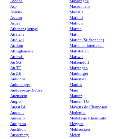
Ascona
Massongex
Asp
Massonnens
Assens
Mastrils
Astano
Mathod
Asuel
Mathon
Athenaz (Avusy)
Matran
Attalens
Matt
Attelwil
Matten (St. Stephan)
Attikon
Matten b. Interlaken
Attinghausen
Mattstetten
Attiswil
Mattwil
Au SG
Matzendorf
Au TG
Matzingen
Au ZH
Mauborget
Aubonne
Mauensee
Auboranges
Maules
Auddes-sur-Riddes
Maur
Auenstein
Mauraz
Augio
Mauren TG
Augst BL
Mayens-de-Chamoson
Aumont
Medeglia
Auressio
Medels im Rheinwald
Aurigeno
Meggen
Auslikon
Mehlsecken
Ausserberg
Meien