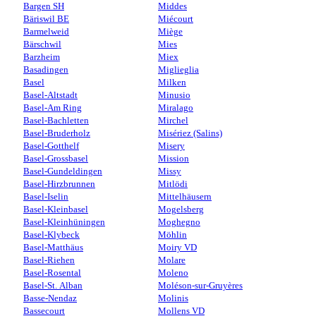
Bargen SH
Middes
Bäriswil BE
Miécourt
Barmelweid
Miège
Bärschwil
Mies
Barzheim
Miex
Basadingen
Miglieglia
Basel
Milken
Basel-Altstadt
Minusio
Basel-Am Ring
Miralago
Basel-Bachletten
Mirchel
Basel-Bruderholz
Misériez (Salins)
Basel-Gotthelf
Misery
Basel-Grossbasel
Mission
Basel-Gundeldingen
Missy
Basel-Hirzbrunnen
Mitlödi
Basel-Iselin
Mittelhäusern
Basel-Kleinbasel
Mogelsberg
Basel-Kleinhüningen
Moghegno
Basel-Klybeck
Möhlin
Basel-Matthäus
Moiry VD
Basel-Riehen
Molare
Basel-Rosental
Moleno
Basel-St. Alban
Moléson-sur-Gruyères
Basse-Nendaz
Molinis
Bassecourt
Mollens VD