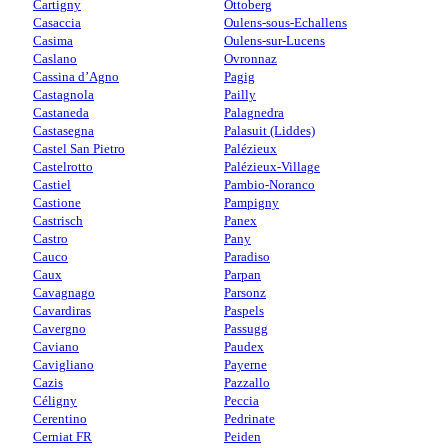
Cartigny
Ottoberg
Casaccia
Oulens-sous-Echallens
Casima
Oulens-sur-Lucens
Caslano
Ovronnaz
Cassina d’Agno
Pagig
Castagnola
Pailly
Castaneda
Palagnedra
Castasegna
Palasuit (Liddes)
Castel San Pietro
Palézieux
Castelrotto
Palézieux-Village
Castiel
Pambio-Noranco
Castione
Pampigny
Castrisch
Panex
Castro
Pany
Cauco
Paradiso
Caux
Parpan
Cavagnago
Parsonz
Cavardiras
Paspels
Cavergno
Passugg
Caviano
Paudex
Cavigliano
Payerne
Cazis
Pazzallo
Céligny
Peccia
Cerentino
Pedrinate
Cerniat FR
Peiden