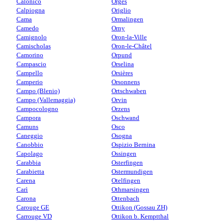
Calonico
Orges
Calpiogna
Origlio
Cama
Ormalingen
Camedo
Orny
Camignolo
Oron-la-Ville
Camischolas
Oron-le-Châtel
Camorino
Orpund
Campascio
Orselina
Campello
Orsières
Camperio
Orsonnens
Campo (Blenio)
Ortschwaben
Campo (Vallemaggia)
Orvin
Campocologno
Orzens
Campora
Oschwand
Camuns
Osco
Caneggio
Osogna
Canobbio
Ospizio Bernina
Capolago
Ossingen
Carabbia
Osterfingen
Carabietta
Ostermundigen
Carena
Otelfingen
Carì
Othmarsingen
Carona
Ottenbach
Carouge GE
Ottikon (Gossau ZH)
Carrouge VD
Ottikon b. Kemptthal