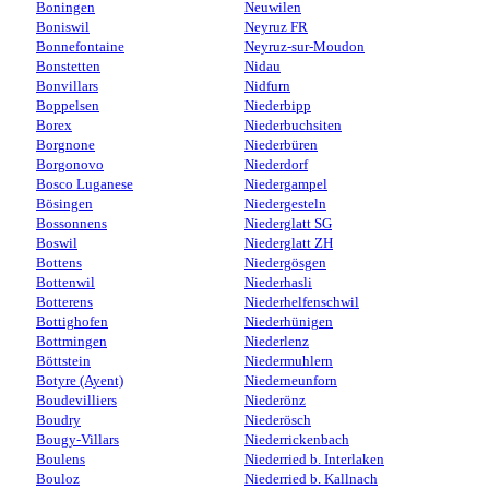
Boningen
Neuwilen
Boniswil
Neyruz FR
Bonnefontaine
Neyruz-sur-Moudon
Bonstetten
Nidau
Bonvillars
Nidfurn
Boppelsen
Niederbipp
Borex
Niederbuchsiten
Borgnone
Niederbüren
Borgonovo
Niederdorf
Bosco Luganese
Niedergampel
Bösingen
Niedergesteln
Bossonnens
Niederglatt SG
Boswil
Niederglatt ZH
Bottens
Niedergösgen
Bottenwil
Niederhasli
Botterens
Niederhelfenschwil
Bottighofen
Niederhünigen
Bottmingen
Niederlenz
Böttstein
Niedermuhlern
Botyre (Ayent)
Niederneunforn
Boudevilliers
Niederönz
Boudry
Niederösch
Bougy-Villars
Niederrickenbach
Boulens
Niederried b. Interlaken
Bouloz
Niederried b. Kallnach