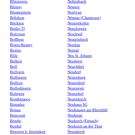
Blitzingen
Neftenbach
Blonay
Neggio
Blumenstein
Neirivue
Böbikon
Némiaz (Chamoson)
Böckten
Nennigkofen
Bodio TI
Nenzlingen
Boécourt
Neschwil
Bofflens
Nesselnbach
Bogis-Bossey
Nesslau
Bogno
Netstal
Bôle
Neu St. Johann
Bolken
Neuägeri
Boll
Neuchâtel
Bolligen
Neudorf
Bollingen
Neuenburg
Bollion
Neuendorf
Bollodingen
Neuenegg
Boltigen
Neuenhof
Bombinasco
Neuenkirch
Bonaduz
Neuhaus SG
Bonau
Neuhausen am Rheinfall
Boncourt
Neuheim
Bondo
Neukirch (Egnach)
Bonfol
Neukirch an der Thur
Bönigen b. Interlaken
Neunkirch