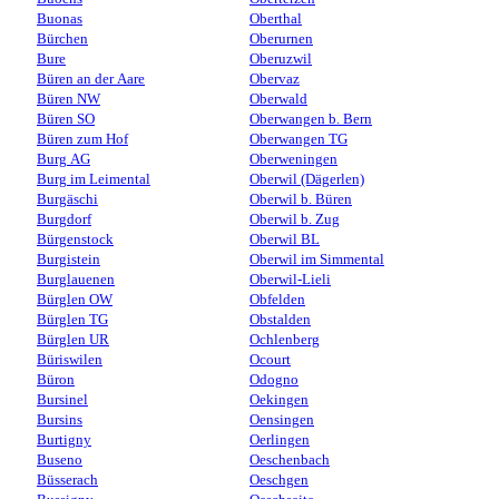
Buonas
Oberthal
Bürchen
Oberurnen
Bure
Oberuzwil
Büren an der Aare
Obervaz
Büren NW
Oberwald
Büren SO
Oberwangen b. Bern
Büren zum Hof
Oberwangen TG
Burg AG
Oberweningen
Burg im Leimental
Oberwil (Dägerlen)
Burgäschi
Oberwil b. Büren
Burgdorf
Oberwil b. Zug
Bürgenstock
Oberwil BL
Burgistein
Oberwil im Simmental
Burglauenen
Oberwil-Lieli
Bürglen OW
Obfelden
Bürglen TG
Obstalden
Bürglen UR
Ochlenberg
Büriswilen
Ocourt
Büron
Odogno
Bursinel
Oekingen
Bursins
Oensingen
Burtigny
Oerlingen
Buseno
Oeschenbach
Büsserach
Oeschgen