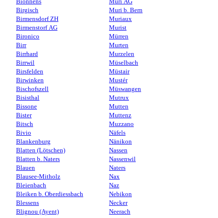
Bionnens
Muri AG
Birgisch
Muri b. Bern
Birmensdorf ZH
Muriaux
Birmenstorf AG
Murist
Bironico
Mürren
Birr
Murten
Birrhard
Murzelen
Birrwil
Müselbach
Birsfelden
Müstair
Birwinken
Mustér
Bischofszell
Müswangen
Bisisthal
Mutrux
Bissone
Mutten
Bister
Muttenz
Bitsch
Muzzano
Bivio
Näfels
Blankenburg
Nänikon
Blatten (Lötschen)
Nassen
Blatten b. Naters
Nassenwil
Blauen
Naters
Blausee-Mitholz
Nax
Bleienbach
Naz
Bleiken b. Oberdiessbach
Nebikon
Blessens
Necker
Blignou (Ayent)
Neerach