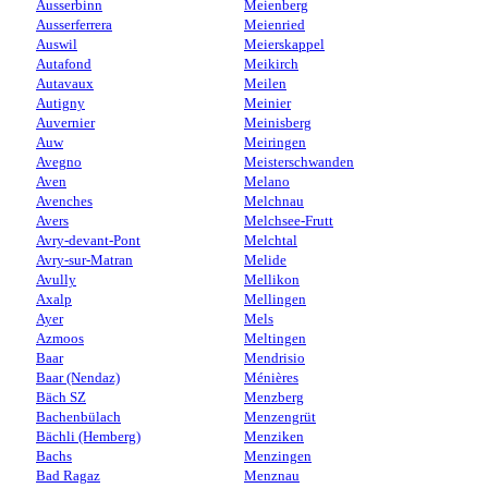
Ausserbinn
Meienberg
Ausserferrera
Meienried
Auswil
Meierskappel
Autafond
Meikirch
Autavaux
Meilen
Autigny
Meinier
Auvernier
Meinisberg
Auw
Meiringen
Avegno
Meisterschwanden
Aven
Melano
Avenches
Melchnau
Avers
Melchsee-Frutt
Avry-devant-Pont
Melchtal
Avry-sur-Matran
Melide
Avully
Mellikon
Axalp
Mellingen
Ayer
Mels
Azmoos
Meltingen
Baar
Mendrisio
Baar (Nendaz)
Ménières
Bäch SZ
Menzberg
Bachenbülach
Menzengrüt
Bächli (Hemberg)
Menziken
Bachs
Menzingen
Bad Ragaz
Menznau