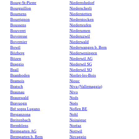
Bourg-St-Pierre
Niederrohrdorf
Bourguillon
Niederscherli
Bournens
Niederstetten
Bourrignon
Niederstocken
Boussens
Niederteufen
Bouveret
Niederurnen
Boveresse
Niederuzwil
Bovernier
Niederwald
Bowil
Niederwangen b. Bern
Bözberg
Niederweningen
Bözen
Niederwil AG
Braggio
Niederwil SG
Brail
Niederwil SO
Bramboden
Nierlet-les-Bois
Bramois
Niouc
Bratsch
Niva (Vallemaggia)
Braunau
Nivo
Braunwald
Nods
Bravuogn
Noës
Brè sopra Lugano
Noflen BE
Breganzona
Nohl
Breitenbach
Noiraigue
Bremblens
Noréaz
Bremgarten AG
Nottwil
Bremgarten b. Bern
Novaggio