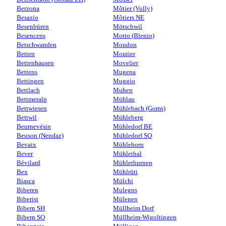
Berzona
Môtier (Vully)
Besazio
Môtiers NE
Besenbüren
Mötschwil
Besencens
Motto (Blenio)
Betschwanden
Moudon
Betten
Moutier
Bettenhausen
Movelier
Bettens
Mugena
Bettingen
Muggio
Bettlach
Muhen
Bettmeralp
Mühlau
Bettwiesen
Mühlebach (Goms)
Bettwil
Mühleberg
Beurnevésin
Mühledorf BE
Beuson (Nendaz)
Mühledorf SO
Bevaix
Mühlehorn
Bever
Mühlethal
Bévilard
Mühlethurnen
Bex
Mühlrüti
Biasca
Mülchi
Biberen
Mulegns
Biberist
Mülenen
Bibern SH
Müllheim Dorf
Bibern SO
Müllheim-Wigoltingen