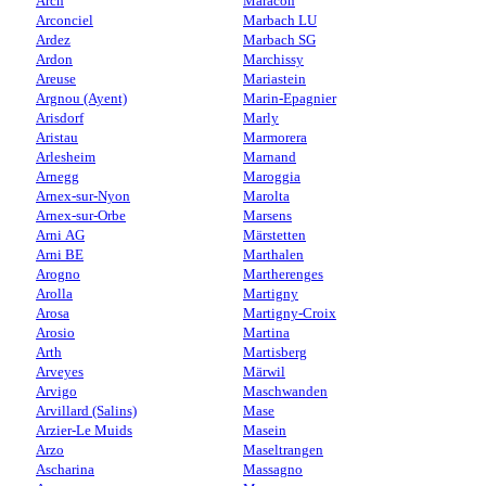
Arch
Maracon
Arconciel
Marbach LU
Ardez
Marbach SG
Ardon
Marchissy
Areuse
Mariastein
Argnou (Ayent)
Marin-Epagnier
Arisdorf
Marly
Aristau
Marmorera
Arlesheim
Marnand
Arnegg
Maroggia
Arnex-sur-Nyon
Marolta
Arnex-sur-Orbe
Marsens
Arni AG
Märstetten
Arni BE
Marthalen
Arogno
Martherenges
Arolla
Martigny
Arosa
Martigny-Croix
Arosio
Martina
Arth
Martisberg
Arveyes
Märwil
Arvigo
Maschwanden
Arvillard (Salins)
Mase
Arzier-Le Muids
Masein
Arzo
Maseltrangen
Ascharina
Massagno