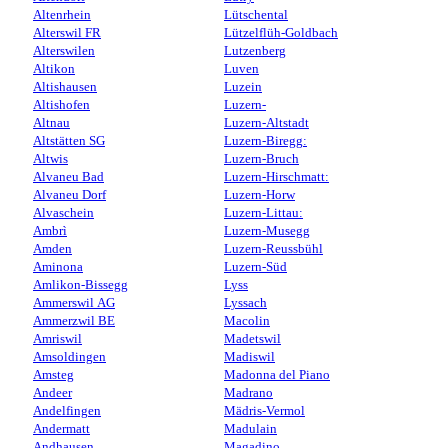
Altenrhein
Lütschental
Alterswil FR
Lützelflüh-Goldbach
Alterswilen
Lutzenberg
Altikon
Luven
Altishausen
Luzein
Altishofen
Luzern-
Altnau
Luzern-Altstadt
Altstätten SG
Luzern-Biregg:
Altwis
Luzern-Bruch
Alvaneu Bad
Luzern-Hirschmatt:
Alvaneu Dorf
Luzern-Horw
Alvaschein
Luzern-Littau:
Ambrì
Luzern-Musegg
Amden
Luzern-Reussbühl
Aminona
Luzern-Süd
Amlikon-Bissegg
Lyss
Ammerswil AG
Lyssach
Ammerzwil BE
Macolin
Amriswil
Madetswil
Amsoldingen
Madiswil
Amsteg
Madonna del Piano
Andeer
Madrano
Andelfingen
Mädris-Vermol
Andermatt
Madulain
Andhausen
Magadino