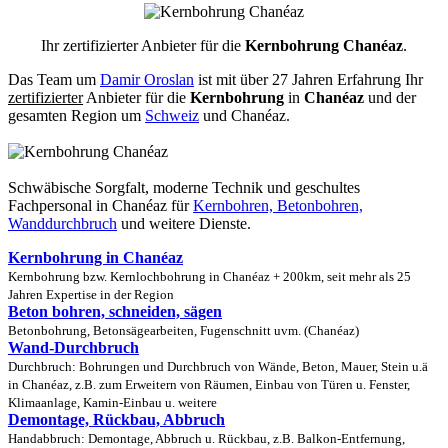
Ihr zertifizierter Anbieter für die
Kernbohrung Chanéaz
.
Das Team um
Damir Oroslan
ist mit über 27 Jahren Erfahrung Ihr
zertifizierter
Anbieter für die
Kernbohrung
in
Chanéaz
und der
gesamten Region um
Schweiz
und Chanéaz.
Schwäbische Sorgfalt, moderne Technik und geschultes
Fachpersonal
in Chanéaz für
Kernbohren, Betonbohren,
Wanddurchbruch
und weitere Dienste.
Kernbohrung in Chanéaz
Kernbohrung bzw. Kernlochbohrung in Chanéaz + 200km, seit mehr als 25
Jahren Expertise in der Region
Beton bohren, schneiden, sägen
Betonbohrung, Betonsägearbeiten, Fugenschnitt uvm. (Chanéaz)
Wand-Durchbruch
Durchbruch: Bohrungen und Durchbruch von Wände, Beton, Mauer, Stein u.ä
in Chanéaz, z.B. zum Erweitern von Räumen, Einbau von Türen u. Fenster,
Klimaanlage, Kamin-Einbau u. weitere
Demontage, Rückbau, Abbruch
Handabbruch: Demontage, Abbruch u. Rückbau, z.B. Balkon-Entfernung,