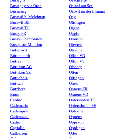
Bussigny
Oeschseite
Bussigny-sur-Oron
Oetwil am See
Bussnang
Oetwil an der Limmat
Busswil b. Melchnau
Oey
Busswil BE
Oftringen
Busswil TG
Ogens
Bussy FR
Oggio
Bussy-Chardonney
Ohmstal
Bussy-sur-Moudon
Oleyres
Bütschwil
Olivone
Büttenhardt
Ollon VD
Buttes
Ollon VS
Büttikon AG
Olsberg
Buttikon SZ
Olten
Buttisholz
Oltingen
Buttwil
Onex
Bützberg
Onnens FR
Buus
Onnens VD
Cabbio
Opfershofen TG
Cademario
Opfertshofen SH
Cadempino
Opfikon
Cadenazzo
Oppens
Cadro
Oppikon
Cagiallo
Oppligen
Calfreisen
Orbe