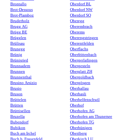
Brontallo
Oberdorf BL
Brot-Dessous
Oberdorf NW
Brot-Plamboz
Oberdorf SO
Bruderholz
Oberegg
Brugg AG
Oberembrach
Brügg BE
Oberems
Brügglen
Oberengstringen
Brülisau
Oberentfelden
Brunegg
Oberflachs
Brünig
Oberfrittenbach
Brünisried
Obergerlafingen
Brunnadern
Obergesteln
Brunnen
Oberglatt ZH
Brunnenthal
Obergoldbach
Brusino Arsizio
Obergösgen
Brusio
Oberhallau
Bruson
Oberhasli
Brüttelen
Oberhelfenschwil
Brütten
Oberhof
Brüttisellen
Oberhofen AG
Bruzella
Oberhofen am Thunersee
Bubendorf
Oberhofen TG
Bubikon
Oberhünigen
Buch am Irchel
Oberiberg
Buch b. Frauenfeld
Oberkirch LU