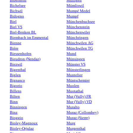
Biberstein
Mülligen
Bichelsee
Mümliswil
Bichwil
Mumpé Medel
Bidogno
Mumpf
Biel
Münchenbuchsee
Biel VS
Münchenstein
Biel-Benken BL
Münchenwiler
Biembach im Emmental
Münchringen
Bienne
Münchwilen AG
Bière
Münchwilen TG
Biessenhofen
Mund
Bieudron (Nendaz)
Münsingen
Biezwil
Münster VS
Bigenthal
Münsterlingen
Biglen
Muntelier
Bignasco
Müntschemier
Bigorio
Muolen
Billens
Muotathal
Bilten
Mur (Vully) FR
Binn
Mur (Vully) VD
Binningen
Muralto
Binz
Muraz (Collombey)
Bioggio
Muraz (Sierre)
Bioley-Magnoux
Murg
Bioley-Orjulaz
Murgenthal