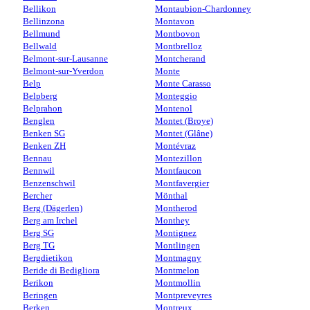
Bellikon
Montaubion-Chardonney
Bellinzona
Montavon
Bellmund
Montbovon
Bellwald
Montbrelloz
Belmont-sur-Lausanne
Montcherand
Belmont-sur-Yverdon
Monte
Belp
Monte Carasso
Belpberg
Monteggio
Belprahon
Montenol
Benglen
Montet (Broye)
Benken SG
Montet (Glâne)
Benken ZH
Montévraz
Bennau
Montezillon
Bennwil
Montfaucon
Benzenschwil
Montfavergier
Bercher
Mönthal
Berg (Dägerlen)
Montherod
Berg am Irchel
Monthey
Berg SG
Montignez
Berg TG
Montlingen
Bergdietikon
Montmagny
Beride di Bedigliora
Montmelon
Berikon
Montmollin
Beringen
Montpreveyres
Berken
Montreux