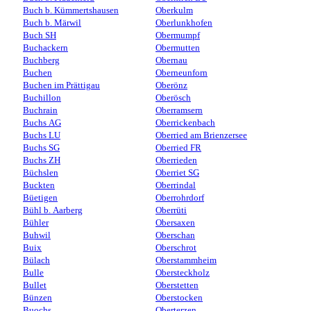
Buch b. Kümmertshausen
Oberkulm
Buch b. Märwil
Oberlunkhofen
Buch SH
Obermumpf
Buchackern
Obermutten
Buchberg
Obernau
Buchen
Oberneunforn
Buchen im Prättigau
Oberönz
Buchillon
Oberösch
Buchrain
Oberramsern
Buchs AG
Oberrickenbach
Buchs LU
Oberried am Brienzersee
Buchs SG
Oberried FR
Buchs ZH
Oberrieden
Büchslen
Oberriet SG
Buckten
Oberrindal
Büetigen
Oberrohrdorf
Bühl b. Aarberg
Oberrüti
Bühler
Obersaxen
Buhwil
Oberschan
Buix
Oberschrot
Bülach
Oberstammheim
Bulle
Obersteckholz
Bullet
Oberstetten
Bünzen
Oberstocken
Buochs
Oberterzen