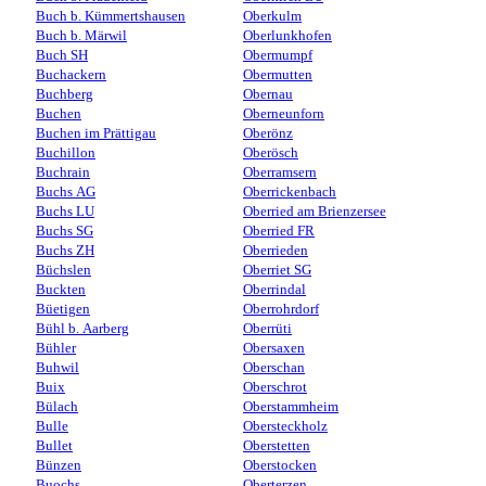
Buch b. Kümmertshausen
Oberkulm
Buch b. Märwil
Oberlunkhofen
Buch SH
Obermumpf
Buchackern
Obermutten
Buchberg
Obernau
Buchen
Oberneunforn
Buchen im Prättigau
Oberönz
Buchillon
Oberösch
Buchrain
Oberramsern
Buchs AG
Oberrickenbach
Buchs LU
Oberried am Brienzersee
Buchs SG
Oberried FR
Buchs ZH
Oberrieden
Büchslen
Oberriet SG
Buckten
Oberrindal
Büetigen
Oberrohrdorf
Bühl b. Aarberg
Oberrüti
Bühler
Obersaxen
Buhwil
Oberschan
Buix
Oberschrot
Bülach
Oberstammheim
Bulle
Obersteckholz
Bullet
Oberstetten
Bünzen
Oberstocken
Buochs
Oberterzen