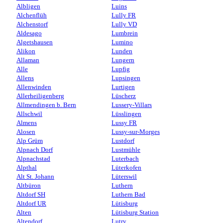
Albligen
Luins
Alchenflüh
Lully FR
Alchenstorf
Lully VD
Aldesago
Lumbrein
Algetshausen
Lumino
Alikon
Lunden
Allaman
Lungern
Alle
Lupfig
Allens
Lupsingen
Allenwinden
Lurtigen
Allerheiligenberg
Lüscherz
Allmendingen b. Bern
Lussery-Villars
Allschwil
Lüsslingen
Almens
Lussy FR
Alosen
Lussy-sur-Morges
Alp Grüm
Lustdorf
Alpnach Dorf
Lustmühle
Alpnachstad
Luterbach
Alpthal
Lüterkofen
Alt St. Johann
Lüterswil
Altbüron
Luthern
Altdorf SH
Luthern Bad
Altdorf UR
Lütisburg
Alten
Lütisburg Station
Altendorf
Lutry