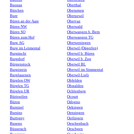
Buonas
Oberthal
Bürchen
Oberurnen
Bure
Oberuzwil
Büren an der Aare
Obervaz
Büren NW
Oberwald
Büren SO
Oberwangen b. Bern
Büren zum Hof
Oberwangen TG
Burg AG
Oberweningen
Burg im Leimental
Oberwil (Dägerlen)
Burgäschi
Oberwil b. Büren
Burgdorf
Oberwil b. Zug
Bürgenstock
Oberwil BL
Burgistein
Oberwil im Simmental
Burglauenen
Oberwil-Lieli
Bürglen OW
Obfelden
Bürglen TG
Obstalden
Bürglen UR
Ochlenberg
Büriswilen
Ocourt
Büron
Odogno
Bursinel
Oekingen
Bursins
Oensingen
Burtigny
Oerlingen
Buseno
Oeschenbach
Büsserach
Oeschgen