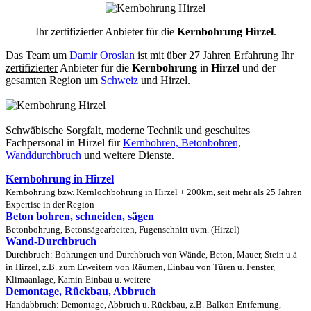
Ihr zertifizierter Anbieter für die
Kernbohrung Hirzel
.
Das Team um
Damir Oroslan
ist mit über 27 Jahren Erfahrung Ihr
zertifizierter
Anbieter für die
Kernbohrung
in
Hirzel
und der
gesamten Region um
Schweiz
und Hirzel.
Schwäbische Sorgfalt, moderne Technik und geschultes
Fachpersonal
in Hirzel für
Kernbohren, Betonbohren,
Wanddurchbruch
und weitere Dienste.
Kernbohrung in Hirzel
Kernbohrung bzw. Kernlochbohrung in Hirzel + 200km, seit mehr als 25 Jahren
Expertise in der Region
Beton bohren, schneiden, sägen
Betonbohrung, Betonsägearbeiten, Fugenschnitt uvm. (Hirzel)
Wand-Durchbruch
Durchbruch: Bohrungen und Durchbruch von Wände, Beton, Mauer, Stein u.ä
in Hirzel, z.B. zum Erweitern von Räumen, Einbau von Türen u. Fenster,
Klimaanlage, Kamin-Einbau u. weitere
Demontage, Rückbau, Abbruch
Handabbruch: Demontage, Abbruch u. Rückbau, z.B. Balkon-Entfernung,