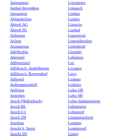
Aarwangen
Ligornetto
Aathal-Seegräben
Limpach
Aawangen
Lindau
Abländschen
Linden
Abtwil AG
Linescio
Abtwil SG
Linthal
Achseten
Lipperswil
Aclens
Lippoldswilen
Acquarossa
Littenheid
Adelboden
Litzirüti
Adetswil
Lobsigen
Adligenswil
Loc
Adlikon b. Andelfingen
Locarno
Adlikon b. Regensdorf
Loco
Adliswil
Lodano
Aedermannsdorf
Lodrino
Aefligen
Lohn GR
Aegerten
Lohn SH
Aesch (Neftenbach)
Lohn-Ammannsegg
Aesch BL
Löhningen
Aesch LU
Lohnstorf
Aesch ZH
Lömmenschwil
Aeschau
Lommis
Aeschi b. Spiez
Lommiswil
Aeschi SO
Lonay