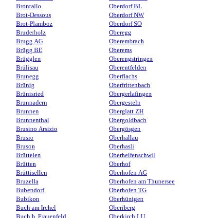
Brontallo
Oberdorf BL
Brot-Dessous
Oberdorf NW
Brot-Plamboz
Oberdorf SO
Bruderholz
Oberegg
Brugg AG
Oberembrach
Brügg BE
Oberems
Brügglen
Oberengstringen
Brülisau
Oberentfelden
Brunegg
Oberflachs
Brünig
Oberfrittenbach
Brünisried
Obergerlafingen
Brunnadern
Obergesteln
Brunnen
Oberglatt ZH
Brunnenthal
Obergoldbach
Brusino Arsizio
Obergösgen
Brusio
Oberhallau
Bruson
Oberhasli
Brüttelen
Oberhelfenschwil
Brütten
Oberhof
Brüttisellen
Oberhofen AG
Bruzella
Oberhofen am Thunersee
Bubendorf
Oberhofen TG
Bubikon
Oberhünigen
Buch am Irchel
Oberiberg
Buch b. Frauenfeld
Oberkirch LU