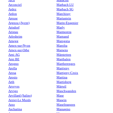
Arch
Maracon
Arconciel
Marbach LU
Ardez
Marbach SG
Ardon
Marchissy
Areuse
Mariastein
Argnou (Ayent)
Marin-Epagnier
Arisdorf
Marly
Aristau
Marmorera
Arlesheim
Marnand
Arnegg
Maroggia
Arnex-sur-Nyon
Marolta
Arnex-sur-Orbe
Marsens
Arni AG
Märstetten
Arni BE
Marthalen
Arogno
Martherenges
Arolla
Martigny
Arosa
Martigny-Croix
Arosio
Martina
Arth
Martisberg
Arveyes
Märwil
Arvigo
Maschwanden
Arvillard (Salins)
Mase
Arzier-Le Muids
Masein
Arzo
Maseltrangen
Ascharina
Massagno