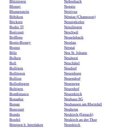
Blitzingen
Neftenbach
Blonay
Neggio
Blumenstein
Neirivue
Böbikon
Némiaz (Chamoson)
Böckten
Nennigkofen
Bodio TI
Nenzlingen
Boécourt
Neschwil
Bofflens
Nesselnbach
Bogis-Bossey
Nesslau
Bogno
Netstal
Bôle
Neu St. Johann
Bolken
Neuägeri
Boll
Neuchâtel
Bolligen
Neudorf
Bollingen
Neuenburg
Bollion
Neuendorf
Bollodingen
Neuenegg
Boltigen
Neuenhof
Bombinasco
Neuenkirch
Bonaduz
Neuhaus SG
Bonau
Neuhausen am Rheinfall
Boncourt
Neuheim
Bondo
Neukirch (Egnach)
Bonfol
Neukirch an der Thur
Bönigen b. Interlaken
Neunkirch