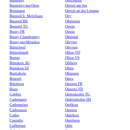
Bussigny
Oeschseite
Bussigny-sur-Oron
Oetwil am See
Bussnang
Oetwil an der Limmat
Busswil b. Melchnau
Oey
Busswil BE
Oftringen
Busswil TG
Ogens
Bussy FR
Oggio
Bussy-Chardonney
Ohmstal
Bussy-sur-Moudon
Oleyres
Bütschwil
Olivone
Büttenhardt
Ollon VD
Buttes
Ollon VS
Büttikon AG
Olsberg
Buttikon SZ
Olten
Buttisholz
Oltingen
Buttwil
Onex
Bützberg
Onnens FR
Buus
Onnens VD
Cabbio
Opfershofen TG
Cademario
Opfertshofen SH
Cadempino
Opfikon
Cadenazzo
Oppens
Cadro
Oppikon
Cagiallo
Oppligen
Calfreisen
Orbe