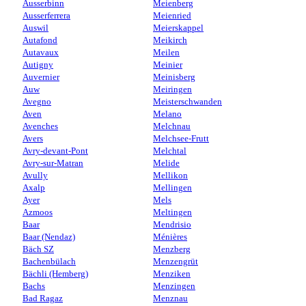
Ausserbinn
Meienberg
Ausserferrera
Meienried
Auswil
Meierskappel
Autafond
Meikirch
Autavaux
Meilen
Autigny
Meinier
Auvernier
Meinisberg
Auw
Meiringen
Avegno
Meisterschwanden
Aven
Melano
Avenches
Melchnau
Avers
Melchsee-Frutt
Avry-devant-Pont
Melchtal
Avry-sur-Matran
Melide
Avully
Mellikon
Axalp
Mellingen
Ayer
Mels
Azmoos
Meltingen
Baar
Mendrisio
Baar (Nendaz)
Ménières
Bäch SZ
Menzberg
Bachenbülach
Menzengrüt
Bächli (Hemberg)
Menziken
Bachs
Menzingen
Bad Ragaz
Menznau