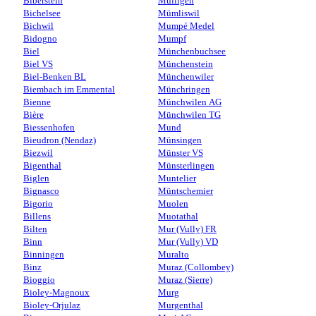
Biberstein
Mülligen
Bichelsee
Mümliswil
Bichwil
Mumpé Medel
Bidogno
Mumpf
Biel
Münchenbuchsee
Biel VS
Münchenstein
Biel-Benken BL
Münchenwiler
Biembach im Emmental
Münchringen
Bienne
Münchwilen AG
Bière
Münchwilen TG
Biessenhofen
Mund
Bieudron (Nendaz)
Münsingen
Biezwil
Münster VS
Bigenthal
Münsterlingen
Biglen
Muntelier
Bignasco
Müntschemier
Bigorio
Muolen
Billens
Muotathal
Bilten
Mur (Vully) FR
Binn
Mur (Vully) VD
Binningen
Muralto
Binz
Muraz (Collombey)
Bioggio
Muraz (Sierre)
Bioley-Magnoux
Murg
Bioley-Orjulaz
Murgenthal