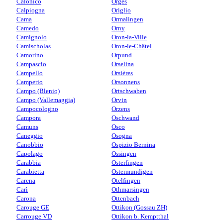
Calonico
Orges
Calpiogna
Origlio
Cama
Ormalingen
Camedo
Orny
Camignolo
Oron-la-Ville
Camischolas
Oron-le-Châtel
Camorino
Orpund
Campascio
Orselina
Campello
Orsières
Camperio
Orsonnens
Campo (Blenio)
Ortschwaben
Campo (Vallemaggia)
Orvin
Campocologno
Orzens
Campora
Oschwand
Camuns
Osco
Caneggio
Osogna
Canobbio
Ospizio Bernina
Capolago
Ossingen
Carabbia
Osterfingen
Carabietta
Ostermundigen
Carena
Otelfingen
Carì
Othmarsingen
Carona
Ottenbach
Carouge GE
Ottikon (Gossau ZH)
Carrouge VD
Ottikon b. Kemptthal