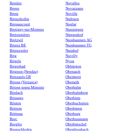
Brenles
Novalles
Breno
Novazzano
Brent
Noville
Brenzikofen
Nufenen
Bressaucourt
Nuglar
Bretigny-sur-Morrens
Nunningen
Bretonnières
Nürensdorf
Bretzwil
Nussbaumen AG
Brienz BE
Nussbaumen TG
Brienzwiler
Nusshof
Brig
Nuvilly
Brigels
Nyon
Brigerbad
Obbürgen
Brignon (Nendaz)
Oberaach
Brinzauls GR
Oberägeri
Brione (Verzasca)
Oberarth
Brione sopra Minusio
Oberbalm
Brislach
Oberbalmberg
Brissago
Oberbipp
Bristen
Oberbuchsiten
Brittern
Oberbüren
Brittnau
Oberburg
Broc
Oberbussnang
Broglio
Oberbütschel
Bronschhofen
Oberdiessbach