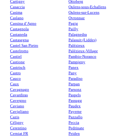
Cartigny
Ottoberg
Casaccia
Oulens-sous-Echallens
Casima
Oulens-sur-Lucens
Caslano
Ovronnaz
Cassina d’Agno
Pagig
Castagnola
Pailly
Castaneda
Palagnedra
Castasegna
Palasuit (Liddes)
Castel San Pietro
Palézieux
Castelrotto
Palézieux-Village
Castiel
Pambio-Noranco
Castione
Pampigny
Castrisch
Panex
Castro
Pany
Cauco
Paradiso
Caux
Parpan
Cavagnago
Parsonz
Cavardiras
Paspels
Cavergno
Passugg
Caviano
Paudex
Cavigliano
Payerne
Cazis
Pazzallo
Céligny
Peccia
Cerentino
Pedrinate
Cerniat FR
Peiden