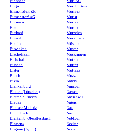
Bionnens
Muri AG
Birgisch
Muri b. Bern
Birmensdorf ZH
Muriaux
Birmenstorf AG
Murist
Bironico
Mürren
Birr
Murten
Birrhard
Murzelen
Birrwil
Müselbach
Birsfelden
Müstair
Birwinken
Mustér
Bischofszell
Müswangen
Bisisthal
Mutrux
Bissone
Mutten
Bister
Muttenz
Bitsch
Muzzano
Bivio
Näfels
Blankenburg
Nänikon
Blatten (Lötschen)
Nassen
Blatten b. Naters
Nassenwil
Blauen
Naters
Blausee-Mitholz
Nax
Bleienbach
Naz
Bleiken b. Oberdiessbach
Nebikon
Blessens
Necker
Blignou (Ayent)
Neerach