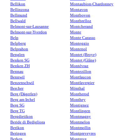
Bellikon
Montaubion-Chardonney
Bellinzona
Montavon
Bellmund
Montbovon
Bellwald
Montbrelloz
Belmont-sur-Lausanne
Montcherand
Belmont-sur-Yverdon
Monte
Belp
Monte Carasso
Belpberg
Monteggio
Belprahon
Montenol
Benglen
Montet (Broye)
Benken SG
Montet (Glâne)
Benken ZH
Montévraz
Bennau
Montezillon
Bennwil
Montfaucon
Benzenschwil
Montfavergier
Bercher
Mönthal
Berg (Dägerlen)
Montherod
Berg am Irchel
Monthey
Berg SG
Montignez
Berg TG
Montlingen
Bergdietikon
Montmagny
Beride di Bedigliora
Montmelon
Berikon
Montmollin
Beringen
Montpreveyres
Berken
Montreux