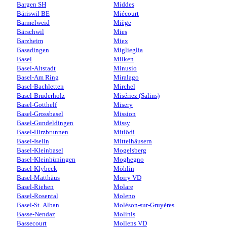
Bargen SH
Middes
Bäriswil BE
Miécourt
Barmelweid
Miège
Bärschwil
Mies
Barzheim
Miex
Basadingen
Miglieglia
Basel
Milken
Basel-Altstadt
Minusio
Basel-Am Ring
Miralago
Basel-Bachletten
Mirchel
Basel-Bruderholz
Misériez (Salins)
Basel-Gotthelf
Misery
Basel-Grossbasel
Mission
Basel-Gundeldingen
Missy
Basel-Hirzbrunnen
Mitlödi
Basel-Iselin
Mittelhäusern
Basel-Kleinbasel
Mogelsberg
Basel-Kleinhüningen
Moghegno
Basel-Klybeck
Möhlin
Basel-Matthäus
Moiry VD
Basel-Riehen
Molare
Basel-Rosental
Moleno
Basel-St. Alban
Moléson-sur-Gruyères
Basse-Nendaz
Molinis
Bassecourt
Mollens VD