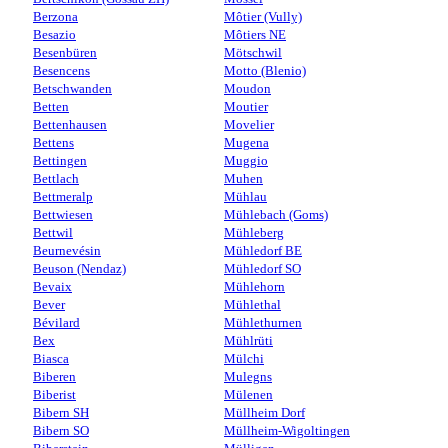
Berzona
Môtier (Vully)
Besazio
Môtiers NE
Besenbüren
Mötschwil
Besencens
Motto (Blenio)
Betschwanden
Moudon
Betten
Moutier
Bettenhausen
Movelier
Bettens
Mugena
Bettingen
Muggio
Bettlach
Muhen
Bettmeralp
Mühlau
Bettwiesen
Mühlebach (Goms)
Bettwil
Mühleberg
Beurnevésin
Mühledorf BE
Beuson (Nendaz)
Mühledorf SO
Bevaix
Mühlehorn
Bever
Mühlethal
Bévilard
Mühlethurnen
Bex
Mühlrüti
Biasca
Mülchi
Biberen
Mulegns
Biberist
Mülenen
Bibern SH
Müllheim Dorf
Bibern SO
Müllheim-Wigoltingen