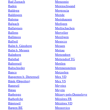
Bad Zurzach
Menzonio
Baden
Merenschwand
Baldegg
Mergoscia
Baldingen
Meride
Balerna
Merishausen
Balgach
Merligen
Ballaigues
Merlischachen
Ballens
Mervelier
Ballmoos
Merzligen
Ballwil
Mesocco
Balm b. Günsberg
Messen
Balm b. Messen
Mettau
Balmberg
Mettembert
Balsthal
Mettendorf TG
Balterswil
Mettlen
Baltschieder
Mettmenstetten
Banco
Metzerlen
Bangerten b. Dieterswil
Mex VD
Bänk (Dägerlen)
Mex VS
Bannwil
Meyriez
Bärau
Meyrin
Barbengo
Mézery-près-Donneloye
Barberêche
Mézières FR
Bäretswil
Mézières VD
Bargen BE
Mezzovico