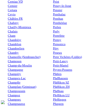
Cerniaz VD
Peist
Cernier
Peney-le-Jorat
Certara
Pensier
Cevio
Penthalaz
Châbles FR
Penthaz
Chabrey
Penthéréaz
Chailly-Montreux
Perlen
Chalais
Perly
Cham
Perrefitte
Chambésy
Perroy
Chamblon
Personico
Chambrelien
Péry
Chamby
Peseux
Chamoille (Sembrancher)
Petit Vichères (Liddes)
Chamoson
Petit-Lancy
Champ-du-Moulin
Petit-Martel
Champagne
Peyres-Possens
Champéry
Pfäfers
Champex-Lac
Pfaffhausen
Champfèr
Pfäffikon SZ
Champlan (Grimisuat)
Pfäffikon ZH
Champoussin
Pfaffnau
Champoz
Pfeffikon LU
Champsec
Pfeffingen
Champtauroz
Pfungen