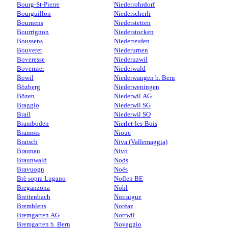
Bourg-St-Pierre
Niederrohrdorf
Bourguillon
Niederscherli
Bournens
Niederstetten
Bourrignon
Niederstocken
Boussens
Niederteufen
Bouveret
Niederurnen
Boveresse
Niederuzwil
Bovernier
Niederwald
Bowil
Niederwangen b. Bern
Bözberg
Niederweningen
Bözen
Niederwil AG
Braggio
Niederwil SG
Brail
Niederwil SO
Bramboden
Nierlet-les-Bois
Bramois
Niouc
Bratsch
Niva (Vallemaggia)
Braunau
Nivo
Braunwald
Nods
Bravuogn
Noës
Brè sopra Lugano
Noflen BE
Breganzona
Nohl
Breitenbach
Noiraigue
Bremblens
Noréaz
Bremgarten AG
Nottwil
Bremgarten b. Bern
Novaggio