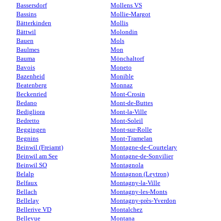
Bassersdorf
Mollens VS
Bassins
Mollie-Margot
Bätterkinden
Mollis
Bättwil
Molondin
Bauen
Mols
Baulmes
Mon
Bauma
Mönchaltorf
Bavois
Moneto
Bazenheid
Monible
Beatenberg
Monnaz
Beckenried
Mont-Crosin
Bedano
Mont-de-Buttes
Bedigliora
Mont-la-Ville
Bedretto
Mont-Soleil
Beggingen
Mont-sur-Rolle
Begnins
Mont-Tramelan
Beinwil (Freiamt)
Montagne-de-Courtelary
Beinwil am See
Montagne-de-Sonvilier
Beinwil SO
Montagnola
Belalp
Montagnon (Leytron)
Belfaux
Montagny-la-Ville
Bellach
Montagny-les-Monts
Bellelay
Montagny-près-Yverdon
Bellerive VD
Montalchez
Bellevue
Montana