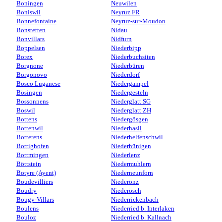
Boningen
Neuwilen
Boniswil
Neyruz FR
Bonnefontaine
Neyruz-sur-Moudon
Bonstetten
Nidau
Bonvillars
Nidfurn
Boppelsen
Niederbipp
Borex
Niederbuchsiten
Borgnone
Niederbüren
Borgonovo
Niederdorf
Bosco Luganese
Niedergampel
Bösingen
Niedergesteln
Bossonnens
Niederglatt SG
Boswil
Niederglatt ZH
Bottens
Niedergösgen
Bottenwil
Niederhasli
Botterens
Niederhelfenschwil
Bottighofen
Niederhünigen
Bottmingen
Niederlenz
Böttstein
Niedermuhlern
Botyre (Ayent)
Niederneunforn
Boudevilliers
Niederönz
Boudry
Niederösch
Bougy-Villars
Niederrickenbach
Boulens
Niederried b. Interlaken
Bouloz
Niederried b. Kallnach