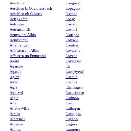
Aeschiried
Longirod
Aeschlen b. Oberdiessbach
Lopagno
Aeschlen ob Gunten
Losone
Aetigkofen
Lossy
Aetingen
Lostallo
Aettenschwil
Lostorf
Aeugst am Albis
Lottigna
Aeugstertal
Lotzwil
Affeltrangen
Lourtier
Affoltern am Albis
Lovatens
Affoltern im Emmental
Lovens
Agarn
Loveresse
Agarone
Lü
Agasul
Luc (Ayent)
Agiez
Lucelle
Agno
Lucens
Agra
Lüchingen
Agriswil
Luchsingen
Aigle
Ludiano
Aïre
Lüen
Aire-la-Ville
Lufingen
Airolo
Lugaggia
Alberswil
Lugano
Albeuve
Lugnez
Albinen
Lugnorre