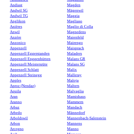
Andiast
Magden
Andwil SG
Mägenwil
Andwil TG
Maggia
Anglikon
Magliaso
Anières
Maglio di Colla
Anwil
Magnedens
Anzère
Maienfeld
Anzonico
Mairengo
Appenzell
Maisprach
Appenzell Eggerstanden
Maladers
Appenzell Enggenhütten
Malans GR
Appenzell Meistersrüte
Malans SG
Appenzell Schlatt
Malix
Appenzell Steinegg
Malleray
Apples
Maloja
Aproz (Nendaz)
Malters
Aquila
Malvaglia
Aran
Mamishaus
Aranno
Mammern
Arbaz
Mandach
Arbedo
Männedorf
Arboldswil
Mannenbach-Salenstein
Arbon
Mannens
Arcegno
Manno