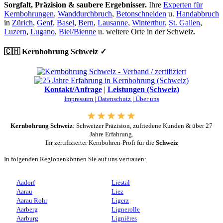
Sorgfalt, Präzision & saubere Ergebnisser.
Ihre
Experten für
Kernbohrungen
,
Wanddurchbruch
,
Betonschneiden
u.
Handabbruch
in
Zürich
,
Genf
,
Basel
,
Bern
,
Lausanne
,
Winterthur
,
St. Gallen
,
Luzern
,
Lugano
,
Biel/Bienne
u. weitere Orte in der Schweiz.
🇨🇭 Kernbohrung Schweiz ✓
Kontakt/Anfrage
|
Leistungen (Schweiz)
Impressum |
Datenschutz |
Über uns
Kernbohrung Schweiz
: Schweizer Präzision, zufriedene Kunden & über 27
Jahre Erfahrung.
Ihr zertifizierter Kernbohren-Profi für die
Schweiz
In folgenden Regionenkönnen Sie auf uns vertrauen:
Aadorf
Liestal
Aarau
Liez
Aarau Rohr
Ligerz
Aarberg
Lignerolle
Aarburg
Lignières