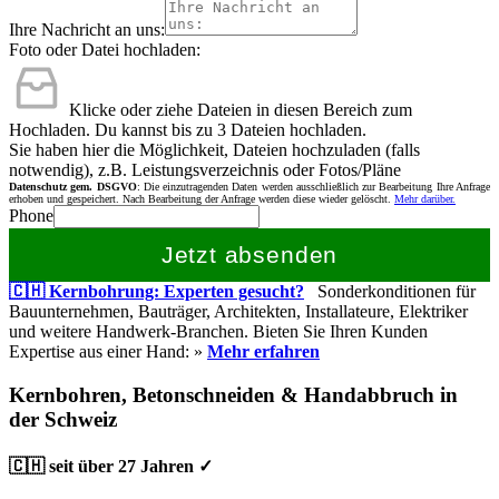
Ihre Nachricht an uns:
Foto oder Datei hochladen:
Klicke oder ziehe Dateien in diesen Bereich zum
Hochladen.
Du kannst bis zu 3 Dateien hochladen.
Sie haben hier die Möglichkeit, Dateien hochzuladen (falls
notwendig), z.B. Leistungsverzeichnis oder Fotos/Pläne
Datenschutz gem. DSGVO
: Die einzutragenden Daten werden ausschließlich zur Bearbeitung Ihre Anfrage
erhoben und gespeichert. Nach Bearbeitung der Anfrage werden diese wieder gelöscht.
Mehr darüber.
Phone
Jetzt absenden
🇨🇭 Kernbohrung: Experten gesucht?
Sonderkonditionen für
Bauunternehmen, Bauträger, Architekten, Installateure, Elektriker
und weitere Handwerk-Branchen. Bieten Sie Ihren Kunden
Expertise aus einer Hand: »
Mehr erfahren
Kernbohren, Betonschneiden & Handabbruch in
der Schweiz
🇨🇭 seit über 27 Jahren ✓