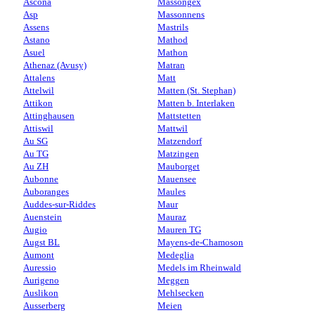
Ascona
Massongex
Asp
Massonnens
Assens
Mastrils
Astano
Mathod
Asuel
Mathon
Athenaz (Avusy)
Matran
Attalens
Matt
Attelwil
Matten (St. Stephan)
Attikon
Matten b. Interlaken
Attinghausen
Mattstetten
Attiswil
Mattwil
Au SG
Matzendorf
Au TG
Matzingen
Au ZH
Mauborget
Aubonne
Mauensee
Auboranges
Maules
Auddes-sur-Riddes
Maur
Auenstein
Mauraz
Augio
Mauren TG
Augst BL
Mayens-de-Chamoson
Aumont
Medeglia
Auressio
Medels im Rheinwald
Aurigeno
Meggen
Auslikon
Mehlsecken
Ausserberg
Meien