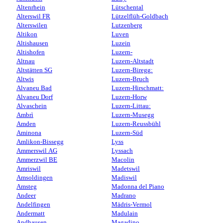
Altenrhein
Lütschental
Alterswil FR
Lützelflüh-Goldbach
Alterswilen
Lutzenberg
Altikon
Luven
Altishausen
Luzein
Altishofen
Luzern-
Altnau
Luzern-Altstadt
Altstätten SG
Luzern-Biregg:
Altwis
Luzern-Bruch
Alvaneu Bad
Luzern-Hirschmatt:
Alvaneu Dorf
Luzern-Horw
Alvaschein
Luzern-Littau:
Ambrì
Luzern-Musegg
Amden
Luzern-Reussbühl
Aminona
Luzern-Süd
Amlikon-Bissegg
Lyss
Ammerswil AG
Lyssach
Ammerzwil BE
Macolin
Amriswil
Madetswil
Amsoldingen
Madiswil
Amsteg
Madonna del Piano
Andeer
Madrano
Andelfingen
Mädris-Vermol
Andermatt
Madulain
Andhausen
Magadino