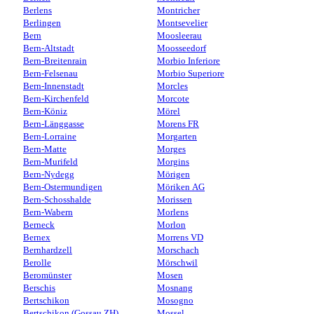
Berlens
Montricher
Berlingen
Montsevelier
Bern
Moosleerau
Bern-Altstadt
Moosseedorf
Bern-Breitenrain
Morbio Inferiore
Bern-Felsenau
Morbio Superiore
Bern-Innenstadt
Morcles
Bern-Kirchenfeld
Morcote
Bern-Köniz
Mörel
Bern-Länggasse
Morens FR
Bern-Lorraine
Morgarten
Bern-Matte
Morges
Bern-Murifeld
Morgins
Bern-Nydegg
Mörigen
Bern-Ostermundigen
Möriken AG
Bern-Schosshalde
Morissen
Bern-Wabern
Morlens
Berneck
Morlon
Bernex
Morrens VD
Bernhardzell
Morschach
Berolle
Mörschwil
Beromünster
Mosen
Berschis
Mosnang
Bertschikon
Mosogno
Bertschikon (Gossau ZH)
Mossel