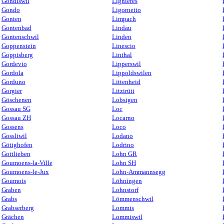
Gondiswil
Lignières
Gondo
Ligornetto
Gonten
Limpach
Gontenbad
Lindau
Gontenschwil
Linden
Goppenstein
Linescio
Goppisberg
Linthal
Gordevio
Lipperswil
Gordola
Lippoldswilen
Gorduno
Littenheid
Gorgier
Litzirüti
Göschenen
Lobsigen
Gossau SG
Loc
Gossau ZH
Locarno
Gossens
Loco
Gossliwil
Lodano
Götighofen
Lodrino
Gottlieben
Lohn GR
Goumoens-la-Ville
Lohn SH
Goumoens-le-Jux
Lohn-Ammannsegg
Goumois
Löhningen
Graben
Lohnstorf
Grabs
Lömmenschwil
Grabserberg
Lommis
Grächen
Lommiswil