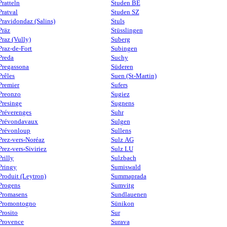
Pratteln
Studen BE
Pratval
Studen SZ
Pravidondaz (Salins)
Stuls
Präz
Stüsslingen
Praz (Vully)
Suberg
Praz-de-Fort
Subingen
Preda
Suchy
Pregassona
Süderen
Prêles
Suen (St-Martin)
Premier
Sufers
Preonzo
Sugiez
Presinge
Sugnens
Préverenges
Suhr
Prévondavaux
Sulgen
Prévonloup
Sullens
Prez-vers-Noréaz
Sulz AG
Prez-vers-Siviriez
Sulz LU
Prilly
Sulzbach
Pringy
Sumiswald
Produit (Leytron)
Summaprada
Progens
Sumvitg
Promasens
Sundlauenen
Promontogno
Sünikon
Prosito
Sur
Provence
Surava