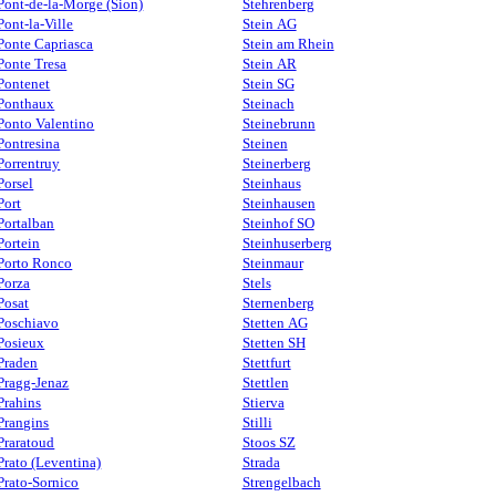
Pont-de-la-Morge (Sion)
Stehrenberg
Pont-la-Ville
Stein AG
Ponte Capriasca
Stein am Rhein
Ponte Tresa
Stein AR
Pontenet
Stein SG
Ponthaux
Steinach
Ponto Valentino
Steinebrunn
Pontresina
Steinen
Porrentruy
Steinerberg
Porsel
Steinhaus
Port
Steinhausen
Portalban
Steinhof SO
Portein
Steinhuserberg
Porto Ronco
Steinmaur
Porza
Stels
Posat
Sternenberg
Poschiavo
Stetten AG
Posieux
Stetten SH
Praden
Stettfurt
Pragg-Jenaz
Stettlen
Prahins
Stierva
Prangins
Stilli
Praratoud
Stoos SZ
Prato (Leventina)
Strada
Prato-Sornico
Strengelbach