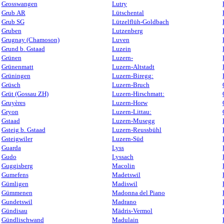
Grosswangen
Lutry
Grub AR
Lütschental
Grub SG
Lützelflüh-Goldbach
Gruben
Lutzenberg
Grugnay (Chamoson)
Luven
Grund b. Gstaad
Luzein
Grünen
Luzern-
Grünenmatt
Luzern-Altstadt
Grüningen
Luzern-Biregg:
Grüsch
Luzern-Bruch
Grüt (Gossau ZH)
Luzern-Hirschmatt:
Gruyères
Luzern-Horw
Gryon
Luzern-Littau:
Gstaad
Luzern-Musegg
Gsteig b. Gstaad
Luzern-Reussbühl
Gsteigwiler
Luzern-Süd
Guarda
Lyss
Gudo
Lyssach
Guggisberg
Macolin
Gumefens
Madetswil
Gümligen
Madiswil
Gümmenen
Madonna del Piano
Gundetswil
Madrano
Gündisau
Mädris-Vermol
Gündlischwand
Madulain