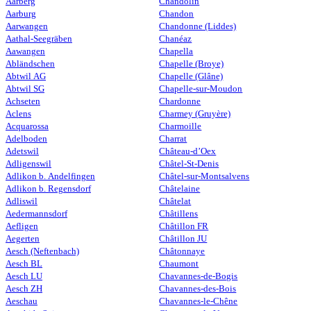
Aarberg
Chandolin
Aarburg
Chandon
Aarwangen
Chandonne (Liddes)
Aathal-Seegräben
Chanéaz
Aawangen
Chapella
Abländschen
Chapelle (Broye)
Abtwil AG
Chapelle (Glâne)
Abtwil SG
Chapelle-sur-Moudon
Achseten
Chardonne
Aclens
Charmey (Gruyère)
Acquarossa
Charmoille
Adelboden
Charrat
Adetswil
Château-d’Oex
Adligenswil
Châtel-St-Denis
Adlikon b. Andelfingen
Châtel-sur-Montsalvens
Adlikon b. Regensdorf
Châtelaine
Adliswil
Châtelat
Aedermannsdorf
Châtillens
Aefligen
Châtillon FR
Aegerten
Châtillon JU
Aesch (Neftenbach)
Châtonnaye
Aesch BL
Chaumont
Aesch LU
Chavannes-de-Bogis
Aesch ZH
Chavannes-des-Bois
Aeschau
Chavannes-le-Chêne