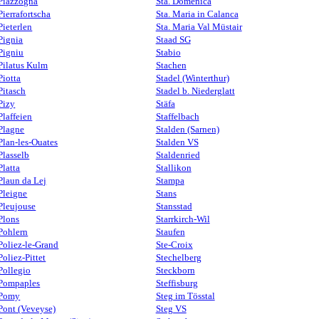
Piazzogna
Sta. Domenica
Pierrafortscha
Sta. Maria in Calanca
Pieterlen
Sta. Maria Val Müstair
Pignia
Staad SG
Pigniu
Stabio
Pilatus Kulm
Stachen
Piotta
Stadel (Winterthur)
Pitasch
Stadel b. Niederglatt
Pizy
Stäfa
Plaffeien
Staffelbach
Plagne
Stalden (Sarnen)
Plan-les-Ouates
Stalden VS
Plasselb
Staldenried
Platta
Stallikon
Plaun da Lej
Stampa
Pleigne
Stans
Pleujouse
Stansstad
Plons
Starrkirch-Wil
Pohlern
Staufen
Poliez-le-Grand
Ste-Croix
Poliez-Pittet
Stechelberg
Pollegio
Steckborn
Pompaples
Steffisburg
Pomy
Steg im Tösstal
Pont (Veveyse)
Steg VS