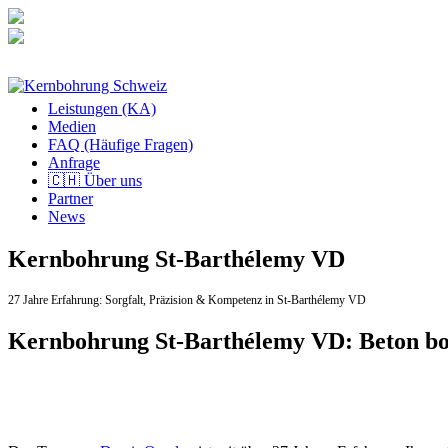
Zum
Inhalt
springen
Leistungen (KA)
Medien
FAQ (Häufige Fragen)
Anfrage
🇨🇭 Über uns
Partner
News
Kernbohrung St-Barthélemy VD
27 Jahre Erfahrung:
Sorgfalt,
Präzision & Kompetenz in St-Barthélemy VD
Kernbohrung St-Barthélemy VD: Beton b