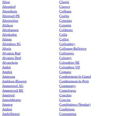
Alten
Clugin
Altendorf
Coeuve
Altenrhein
Coffrane
Alterswil FR
Coglio
Alterswilen
Coinsins
Altikon
Cointrin
Altishausen
Coldrerio
Altishofen
Colla
Altnau
Collex
Altstätten SG
Collombey
Altwis
Collonge-Bellerive
Alvaneu Bad
Collonges
Alvaneu Dorf
Cologny
Alvaschein
Colombier NE
Ambrì
Colombier VD
Amden
Comano
Aminona
Combremont-le-Grand
Amlikon-Bissegg
Combremont-le-Petit
Ammerswil AG
Commugny
Ammerzwil BE
Comologno
Amriswil
Conches
Amsoldingen
Concise
Amsteg
Condémines (Nendaz)
Andeer
Confignon
Andelfingen
Constantine