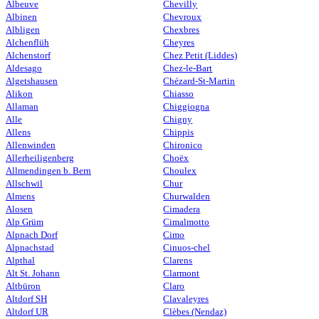
Albeuve
Chevilly
Albinen
Chevroux
Albligen
Chexbres
Alchenflüh
Cheyres
Alchenstorf
Chez Petit (Liddes)
Aldesago
Chez-le-Bart
Algetshausen
Chézard-St-Martin
Alikon
Chiasso
Allaman
Chiggiogna
Alle
Chigny
Allens
Chippis
Allenwinden
Chironico
Allerheiligenberg
Choëx
Allmendingen b. Bern
Choulex
Allschwil
Chur
Almens
Churwalden
Alosen
Cimadera
Alp Grüm
Cimalmotto
Alpnach Dorf
Cimo
Alpnachstad
Cinuos-chel
Alpthal
Clarens
Alt St. Johann
Clarmont
Altbüron
Claro
Altdorf SH
Clavaleyres
Altdorf UR
Clèbes (Nendaz)