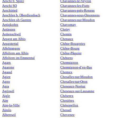
Aeschi b. Spiez
Chavannes-le-Veyron
Aeschi SO
Chavannes-les-Forts
Aeschiried
Chavannes-près-Renens
Aeschlen b. Oberdiessbach
Chavannes-sous-Orsonnens
Aeschlen ob Gunten
Chavannes-sur-Moudon
Aetigkofen
Chavornay
Aetingen
Cheiry
Aettenschwil
Chemin
Aeugst am Albis
Chenaux
Aeugstertal
Chêne-Bougeries
Affeltrangen
Chêne-Bourg
Affoltern am Albis
Chêne-Pâquier
Affoltern im Emmental
Chénens
Agarn
Chermignon
Agarone
Chermignon-d’en-Bas
Agasul
Chernex
Agiez
Chesalles-sur-Moudon
Agno
Chesalles-sur-Oron
Agra
Cheseaux-Noréaz
Agriswil
Cheseaux-sur-Lausanne
Aigle
Chéserex
Aïre
Chesières
Aire-la-Ville
Chésopelloz
Airolo
Chessel
Alberswil
Chevenez