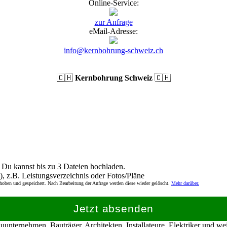
Online-Service:
zur Anfrage
eMail-Adresse:
info@kernbohrung-schweiz.ch
🇨🇭
Kernbohrung Schweiz
🇨🇭
Du kannst bis zu 3 Dateien hochladen.
), z.B. Leistungsverzeichnis oder Fotos/Pläne
rhoben und gespeichert. Nach Bearbeitung der Anfrage werden diese wieder gelöscht.
Mehr darüber.
Jetzt absenden
nternehmen, Bauträger, Architekten, Installateure, Elektriker und w