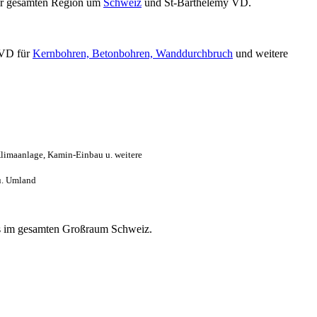
r gesamten Region um
Schweiz
und St-Barthélemy VD.
 VD für
Kernbohren, Betonbohren, Wanddurchbruch
und weitere
limaanlage, Kamin-Einbau u. weitere
u. Umland
nlos im gesamten Großraum Schweiz.