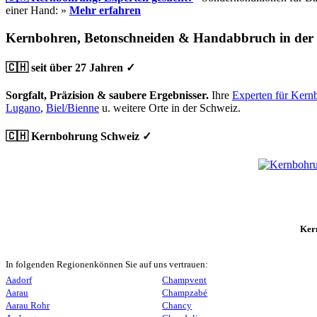
einer Hand: »
Mehr erfahren
Kernbohren, Betonschneiden & Handabbruch in der
🇨🇭 seit über 27 Jahren ✓
Sorgfalt, Präzision & saubere Ergebnisser.
Ihre
Experten für Kern
Lugano
,
Biel/Bienne
u. weitere Orte in der Schweiz.
🇨🇭 Kernbohrung Schweiz ✓
Ker
In folgenden Regionenkönnen Sie auf uns vertrauen:
Aadorf
Champvent
Aarau
Champzabé
Aarau Rohr
Chancy