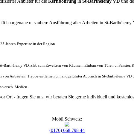
tifizierter
Anbieter für die
Kernbohrung
in
St-Barthélemy VD
und de
l
fü haargenaue u. saubere Ausführung aller Arbeiten
in St-Barthélemy
25 Jahren Expertise in der Region
t-Barthélemy VD, z.B. zum Erweitern von Räumen, Einbau von Türen u. Fenster, K
 von Anbauten, Treppe entfernen u. handgeführter Abbruch in St-Barthélemy VD 
us versch. Medien
or Ort - fragen Sie uns, wir beraten Sie gerne individuell und koste
Mobil Schweiz:
(0176) 668 798 44