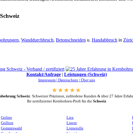
 Schweiz
bohrungen
,
Wanddurchbruch
,
Betonschneiden
u.
Handabbruch
in
Züri
Kontakt/Anfrage
|
Leistungen (Schweiz)
Impressum |
Datenschutz |
Über uns
nbohrung Schweiz
: Schweizer Präzision, zufriedene Kunden & über 27 Jahre Erfah
Ihr zertifizierter Kernbohren-Profi für die
Schweiz
Golino
Liez
Gollion
Ligerz
Gommiswald
Lignerolle