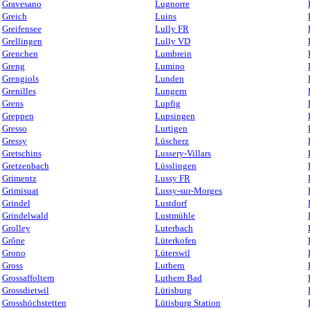
Gravesano
Lugnorre
Greich
Luins
Greifensee
Lully FR
Grellingen
Lully VD
Grenchen
Lumbrein
Greng
Lumino
Grengiols
Lunden
Grenilles
Lungern
Grens
Lupfig
Greppen
Lupsingen
Gresso
Lurtigen
Gressy
Lüscherz
Gretschins
Lussery-Villars
Gretzenbach
Lüsslingen
Grimentz
Lussy FR
Grimisuat
Lussy-sur-Morges
Grindel
Lustdorf
Grindelwald
Lustmühle
Grolley
Luterbach
Grône
Lüterkofen
Grono
Lüterswil
Gross
Luthern
Grossaffoltern
Luthern Bad
Grossdietwil
Lütisburg
Grosshöchstetten
Lütisburg Station