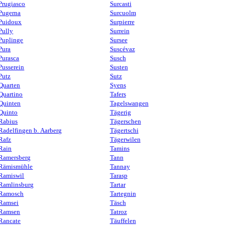
Prugiasco
Surcasti
Pugerna
Surcuolm
Puidoux
Surpierre
Pully
Surrein
Puplinge
Sursee
Pura
Suscévaz
Purasca
Susch
Pusserein
Susten
Putz
Sutz
Quarten
Syens
Quartino
Tafers
Quinten
Tagelswangen
Quinto
Tägerig
Rabius
Tägerschen
Radelfingen b. Aarberg
Tägertschi
Rafz
Tägerwilen
Rain
Tamins
Ramersberg
Tann
Rämismühle
Tannay
Ramiswil
Tarasp
Ramlinsburg
Tartar
Ramosch
Tartegnin
Ramsei
Täsch
Ramsen
Tatroz
Rancate
Täuffelen