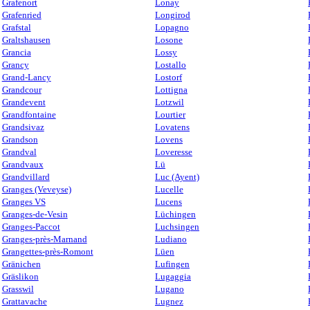
Grafenort
Lonay
Grafenried
Longirod
Grafstal
Lopagno
Graltshausen
Losone
Grancia
Lossy
Grancy
Lostallo
Grand-Lancy
Lostorf
Grandcour
Lottigna
Grandevent
Lotzwil
Grandfontaine
Lourtier
Grandsivaz
Lovatens
Grandson
Lovens
Grandval
Loveresse
Grandvaux
Lü
Grandvillard
Luc (Ayent)
Granges (Veveyse)
Lucelle
Granges VS
Lucens
Granges-de-Vesin
Lüchingen
Granges-Paccot
Luchsingen
Granges-près-Marnand
Ludiano
Grangettes-près-Romont
Lüen
Gränichen
Lufingen
Gräslikon
Lugaggia
Grasswil
Lugano
Grattavache
Lugnez