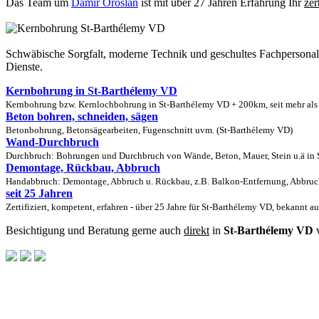
Das Team um
Damir Oroslan
ist mit über 27 Jahren Erfahrung Ihr
zer
Schwäbische Sorgfalt, moderne Technik und geschultes Fachpersona
Dienste.
Kernbohrung in St-Barthélemy VD
Kernbohrung bzw. Kernlochbohrung in St-Barthélemy VD + 200km, seit mehr als 
Beton bohren, schneiden, sägen
Betonbohrung, Betonsägearbeiten, Fugenschnitt uvm. (St-Barthélemy VD)
Wand-Durchbruch
Durchbruch: Bohrungen und Durchbruch von Wände, Beton, Mauer, Stein u.ä in S
Demontage, Rückbau, Abbruch
Handabbruch: Demontage, Abbruch u. Rückbau, z.B. Balkon-Entfernung, Abbruch
seit 25 Jahren
Zertifiziert, kompetent, erfahren - über 25 Jahre für St-Barthélemy VD, bekannt a
Besichtigung und Beratung gerne auch
direkt
in
St-Barthélemy VD
v