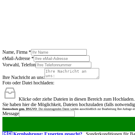
Name, Firma
*
eMail-Adresse
*
Vorwahl, Telefon
Ihre Nachricht an uns:
Foto oder Datei hochladen:
Klicke oder ziehe Dateien in diesen Bereich zum Hochladen.
Sie haben hier die Möglichkeit, Dateien hochzuladen (falls notwendig
Datenschutz gem. DSGVO
: Die einzutragenden Daten werden ausschließlich zur Bearbeitung Ihre Anfrage e
Message
🇨🇭 Kernbohrung: Experten gesucht?
Sonderkonditionen für Bauu