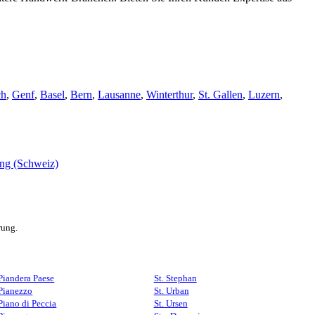
ch
,
Genf
,
Basel
,
Bern
,
Lausanne
,
Winterthur
,
St. Gallen
,
Luzern
,
rung.
Piandera Paese
St. Stephan
Pianezzo
St. Urban
Piano di Peccia
St. Ursen