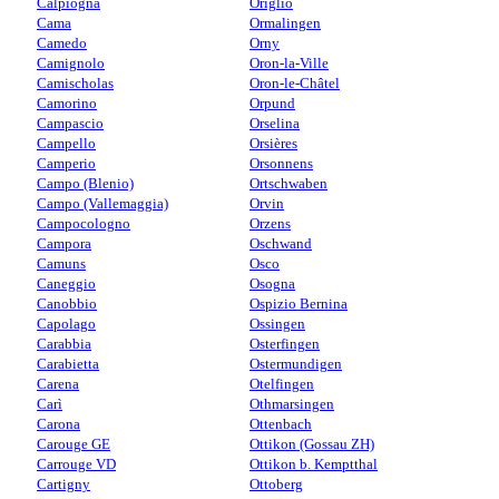
Calpiogna
Origlio
Cama
Ormalingen
Camedo
Orny
Camignolo
Oron-la-Ville
Camischolas
Oron-le-Châtel
Camorino
Orpund
Campascio
Orselina
Campello
Orsières
Camperio
Orsonnens
Campo (Blenio)
Ortschwaben
Campo (Vallemaggia)
Orvin
Campocologno
Orzens
Campora
Oschwand
Camuns
Osco
Caneggio
Osogna
Canobbio
Ospizio Bernina
Capolago
Ossingen
Carabbia
Osterfingen
Carabietta
Ostermundigen
Carena
Otelfingen
Carì
Othmarsingen
Carona
Ottenbach
Carouge GE
Ottikon (Gossau ZH)
Carrouge VD
Ottikon b. Kemptthal
Cartigny
Ottoberg