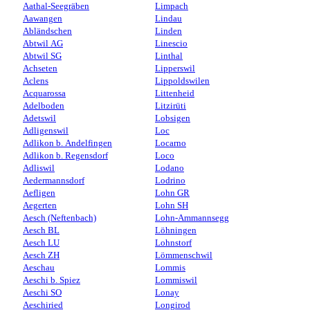
Aathal-Seegräben
Limpach
Aawangen
Lindau
Abländschen
Linden
Abtwil AG
Linescio
Abtwil SG
Linthal
Achseten
Lipperswil
Aclens
Lippoldswilen
Acquarossa
Littenheid
Adelboden
Litzirüti
Adetswil
Lobsigen
Adligenswil
Loc
Adlikon b. Andelfingen
Locarno
Adlikon b. Regensdorf
Loco
Adliswil
Lodano
Aedermannsdorf
Lodrino
Aefligen
Lohn GR
Aegerten
Lohn SH
Aesch (Neftenbach)
Lohn-Ammannsegg
Aesch BL
Löhningen
Aesch LU
Lohnstorf
Aesch ZH
Lömmenschwil
Aeschau
Lommis
Aeschi b. Spiez
Lommiswil
Aeschi SO
Lonay
Aeschiried
Longirod