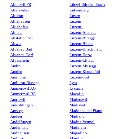
Alterswil FR
Lützelflüh-Goldbach
Alterswilen
Lutzenberg
Altikon
Luven
Altishausen
Luzein
Altishofen
Luzern-
Altnau
Luzern-Altstadt
Altstätten SG
Luzern-Biregg:
Altwis
Luzern-Bruch
Alvaneu Bad
Luzern-Hirschmatt:
Alvaneu Dorf
Luzern-Horw
Alvaschein
Luzern-Littau:
Ambrì
Luzern-Musegg
Amden
Luzern-Reussbühl
Aminona
Luzern-Süd
Amlikon-Bissegg
Lyss
Ammerswil AG
Lyssach
Ammerzwil BE
Macolin
Amriswil
Madetswil
Amsoldingen
Madiswil
Amsteg
Madonna del Piano
Andeer
Madrano
Andelfingen
Mädris-Vermol
Andermatt
Madulain
Andhausen
Magadino
Andiast
Magden