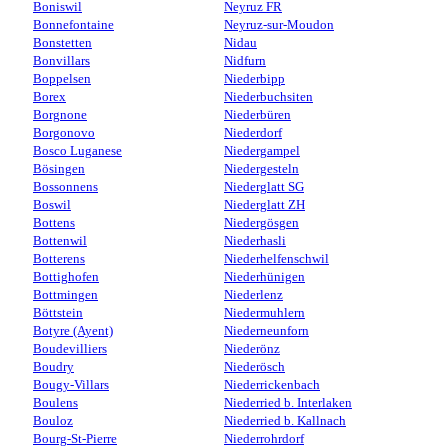
Boniswil
Neyruz FR
Bonnefontaine
Neyruz-sur-Moudon
Bonstetten
Nidau
Bonvillars
Nidfurn
Boppelsen
Niederbipp
Borex
Niederbuchsiten
Borgnone
Niederbüren
Borgonovo
Niederdorf
Bosco Luganese
Niedergampel
Bösingen
Niedergesteln
Bossonnens
Niederglatt SG
Boswil
Niederglatt ZH
Bottens
Niedergösgen
Bottenwil
Niederhasli
Botterens
Niederhelfenschwil
Bottighofen
Niederhünigen
Bottmingen
Niederlenz
Böttstein
Niedermuhlern
Botyre (Ayent)
Niederneunforn
Boudevilliers
Niederönz
Boudry
Niederösch
Bougy-Villars
Niederrickenbach
Boulens
Niederried b. Interlaken
Bouloz
Niederried b. Kallnach
Bourg-St-Pierre
Niederrohrdorf