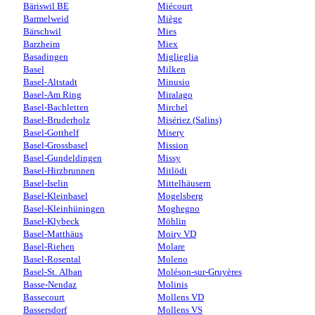
Bäriswil BE
Miécourt
Barmelweid
Miège
Bärschwil
Mies
Barzheim
Miex
Basadingen
Miglieglia
Basel
Milken
Basel-Altstadt
Minusio
Basel-Am Ring
Miralago
Basel-Bachletten
Mirchel
Basel-Bruderholz
Misériez (Salins)
Basel-Gotthelf
Misery
Basel-Grossbasel
Mission
Basel-Gundeldingen
Missy
Basel-Hirzbrunnen
Mitlödi
Basel-Iselin
Mittelhäusern
Basel-Kleinbasel
Mogelsberg
Basel-Kleinhüningen
Moghegno
Basel-Klybeck
Möhlin
Basel-Matthäus
Moiry VD
Basel-Riehen
Molare
Basel-Rosental
Moleno
Basel-St. Alban
Moléson-sur-Gruyères
Basse-Nendaz
Molinis
Bassecourt
Mollens VD
Bassersdorf
Mollens VS