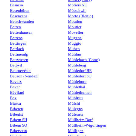
Besazio
Môtiers NE
Besenbüren
Mötschwil
Besencens
Motto (Blenio)
Betschwanden
Moudon
Betten
Moutier
Bettenhausen
Movelier
Bettens
Mugena
Bettingen
Muggio
Bettlach
Muhen
Bettmeralp
Mühlau
Bettwiesen
Mühlebach (Goms)
Bettwil
Mühleberg
Beurnevésin
Mühledorf BE
Beuson (Nendaz)
Mühledorf SO
Bevaix
Mühlehorn
Bever
Mühlethal
Bévilard
Mühlethurnen
Bex
Mühlrüti
Biasca
Mülchi
Biberen
Mulegns
Biberist
Mülenen
Bibern SH
Müllheim Dorf
Bibern SO
Müllheim-Wigoltingen
Biberstein
Mülligen