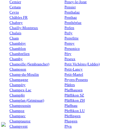
Cernier
Peney-le-Jorat
Certara
Pensier
Cevio
Penthalaz
Châbles FR
Penthaz
Chabrey
Penthéréaz
Chailly-Montreux
Perlen
Chalais
Perly
Cham
Perrefitte
Chambésy
Perroy
Chamblon
Personico
Chambrelien
Péry
Chamby
Peseux
Chamoille (Sembrancher)
Petit Vichères (Liddes)
Chamoson
Petit-Lancy
Champ-du-Moulin
Petit-Martel
Champagne
Peyres-Possens
Champéry
Pfäfers
Champex-Lac
Pfaffhausen
Champfèr
Pfäffikon SZ
Champlan (Grimisuat)
Pfäffikon ZH
Champoussin
Pfaffnau
Champoz
Pfeffikon LU
Champsec
Pfeffingen
Champtauroz
Pfungen
Champvent
Pfyn