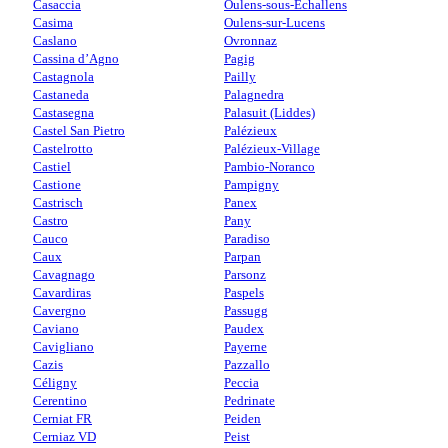
Casaccia
Oulens-sous-Echallens
Casima
Oulens-sur-Lucens
Caslano
Ovronnaz
Cassina d’Agno
Pagig
Castagnola
Pailly
Castaneda
Palagnedra
Castasegna
Palasuit (Liddes)
Castel San Pietro
Palézieux
Castelrotto
Palézieux-Village
Castiel
Pambio-Noranco
Castione
Pampigny
Castrisch
Panex
Castro
Pany
Cauco
Paradiso
Caux
Parpan
Cavagnago
Parsonz
Cavardiras
Paspels
Cavergno
Passugg
Caviano
Paudex
Cavigliano
Payerne
Cazis
Pazzallo
Céligny
Peccia
Cerentino
Pedrinate
Cerniat FR
Peiden
Cerniaz VD
Peist