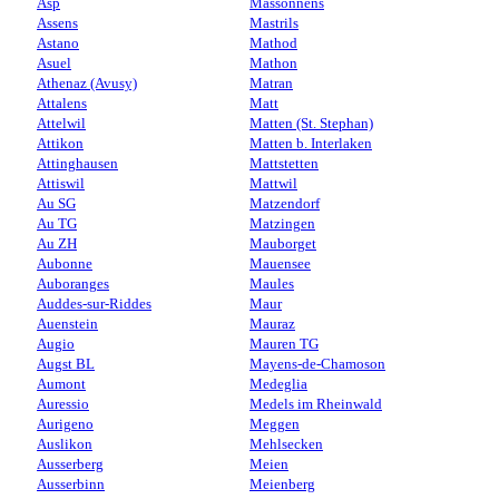
Asp
Massonnens
Assens
Mastrils
Astano
Mathod
Asuel
Mathon
Athenaz (Avusy)
Matran
Attalens
Matt
Attelwil
Matten (St. Stephan)
Attikon
Matten b. Interlaken
Attinghausen
Mattstetten
Attiswil
Mattwil
Au SG
Matzendorf
Au TG
Matzingen
Au ZH
Mauborget
Aubonne
Mauensee
Auboranges
Maules
Auddes-sur-Riddes
Maur
Auenstein
Mauraz
Augio
Mauren TG
Augst BL
Mayens-de-Chamoson
Aumont
Medeglia
Auressio
Medels im Rheinwald
Aurigeno
Meggen
Auslikon
Mehlsecken
Ausserberg
Meien
Ausserbinn
Meienberg