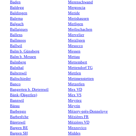
Baden
Merenschwand
Baldegg
Mergoscia
Baldingen
Meride
Balerna
Merishausen
Balgach
Merligen
Ballaigues
Merlischachen
Ballens
Mervelier
Ballmoos
Merzligen
Ballwil
Mesocco
Balm b. Günsberg
Messen
Balm b. Messen
Mettau
Balmberg
Mettembert
Balsthal
Mettendorf TG
Balterswil
Mettlen
Baltschieder
Mettmenstetten
Banco
Metzerlen
Bangerten b. Dieterswil
Mex VD
Bänk (Dägerlen)
Mex VS
Bannwil
Meyriez
Bärau
Meyrin
Barbengo
Mézery-près-Donneloye
Barberêche
Mézières FR
Bäretswil
Mézières VD
Bargen BE
Mezzovico
Bargen SH
Middes