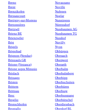
Breno
Novazzano
Brent
Noville
Brenzikofen
Nufenen
Bressaucourt
Nuglar
Bretigny-sur-Morrens
Nunningen
Bretonnières
Nürensdorf
Bretzwil
Nussbaumen AG
Brienz BE
Nussbaumen TG
Brienzwiler
Nusshof
Brig
Nuvilly
Brigels
Nyon
Brigerbad
Obbürgen
Brignon (Nendaz)
Oberaach
Brinzauls GR
Oberägeri
Brione (Verzasca)
Oberarth
Brione sopra Minusio
Oberbalm
Brislach
Oberbalmberg
Brissago
Oberbipp
Bristen
Oberbuchsiten
Brittern
Oberbüren
Brittnau
Oberburg
Broc
Oberbussnang
Broglio
Oberbütschel
Bronschhofen
Oberdiessbach
Brontallo
Oberdorf BL