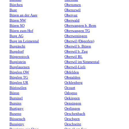
Bürchen
Oberurnen
Bure
Oberuzwil
Büren an der Aare
Obervaz
Büren NW
Oberwald
Büren SO
Oberwangen b. Bern
Büren zum Hof
Oberwangen TG
Burg AG
Oberweningen
Burg im Leimental
Oberwil (Dägerlen)
Burgäschi
Oberwil b. Büren
Burgdorf
Oberwil b. Zug
Bürgenstock
Oberwil BL
Burgistein
Oberwil im Simmental
Burglauenen
Oberwil-Lieli
Bürglen OW
Obfelden
Bürglen TG
Obstalden
Bürglen UR
Ochlenberg
Büriswilen
Ocourt
Büron
Odogno
Bursinel
Oekingen
Bursins
Oensingen
Burtigny
Oerlingen
Buseno
Oeschenbach
Büsserach
Oeschgen
Bussigny
Oeschseite