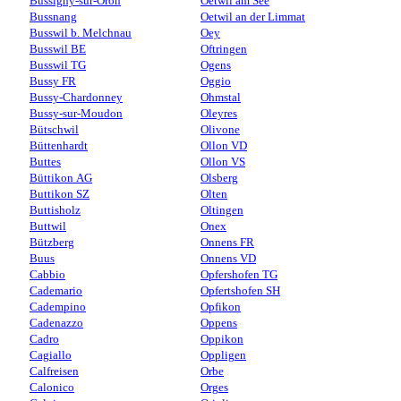
Bussigny-sur-Oron
Oetwil am See
Bussnang
Oetwil an der Limmat
Busswil b. Melchnau
Oey
Busswil BE
Oftringen
Busswil TG
Ogens
Bussy FR
Oggio
Bussy-Chardonney
Ohmstal
Bussy-sur-Moudon
Oleyres
Bütschwil
Olivone
Büttenhardt
Ollon VD
Buttes
Ollon VS
Büttikon AG
Olsberg
Buttikon SZ
Olten
Buttisholz
Oltingen
Buttwil
Onex
Bützberg
Onnens FR
Buus
Onnens VD
Cabbio
Opfershofen TG
Cademario
Opfertshofen SH
Cadempino
Opfikon
Cadenazzo
Oppens
Cadro
Oppikon
Cagiallo
Oppligen
Calfreisen
Orbe
Calonico
Orges