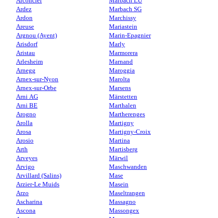
Arconciel
Marbach LU
Ardez
Marbach SG
Ardon
Marchissy
Areuse
Mariastein
Argnou (Ayent)
Marin-Epagnier
Arisdorf
Marly
Aristau
Marmorera
Arlesheim
Marnand
Arnegg
Maroggia
Arnex-sur-Nyon
Marolta
Arnex-sur-Orbe
Marsens
Arni AG
Märstetten
Arni BE
Marthalen
Arogno
Martherenges
Arolla
Martigny
Arosa
Martigny-Croix
Arosio
Martina
Arth
Martisberg
Arveyes
Märwil
Arvigo
Maschwanden
Arvillard (Salins)
Mase
Arzier-Le Muids
Masein
Arzo
Maseltrangen
Ascharina
Massagno
Ascona
Massongex