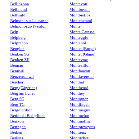
Bellinzona
Montavon
Bellmund
Montbovon
Bellwald
Montbrelloz
Belmont-sur-Lausanne
Montcherand
Belmont-sur-Yverdon
Monte
Belp
Monte Carasso
Belpberg
Monteggio
Belprahon
Montenol
Benglen
Montet (Broye)
Benken SG
Montet (Glâne)
Benken ZH
Montévraz
Bennau
Montezillon
Bennwil
Montfaucon
Benzenschwil
Montfavergier
Bercher
Mönthal
Berg (Dägerlen)
Montherod
Berg am Irchel
Monthey
Berg SG
Montignez
Berg TG
Montlingen
Bergdietikon
Montmagny
Beride di Bedigliora
Montmelon
Berikon
Montmollin
Beringen
Montpreveyres
Berken
Montreux
Berlens
Montricher