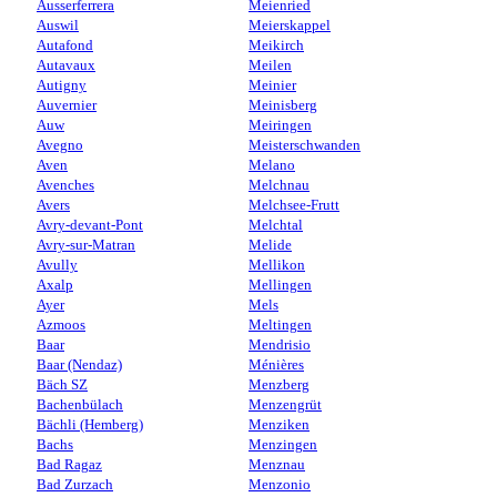
Ausserferrera
Meienried
Auswil
Meierskappel
Autafond
Meikirch
Autavaux
Meilen
Autigny
Meinier
Auvernier
Meinisberg
Auw
Meiringen
Avegno
Meisterschwanden
Aven
Melano
Avenches
Melchnau
Avers
Melchsee-Frutt
Avry-devant-Pont
Melchtal
Avry-sur-Matran
Melide
Avully
Mellikon
Axalp
Mellingen
Ayer
Mels
Azmoos
Meltingen
Baar
Mendrisio
Baar (Nendaz)
Ménières
Bäch SZ
Menzberg
Bachenbülach
Menzengrüt
Bächli (Hemberg)
Menziken
Bachs
Menzingen
Bad Ragaz
Menznau
Bad Zurzach
Menzonio