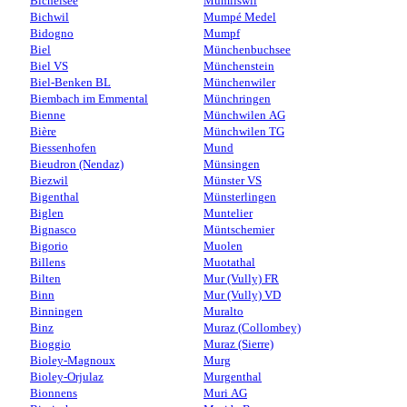
Bichelsee
Mümliswil
Bichwil
Mumpé Medel
Bidogno
Mumpf
Biel
Münchenbuchsee
Biel VS
Münchenstein
Biel-Benken BL
Münchenwiler
Biembach im Emmental
Münchringen
Bienne
Münchwilen AG
Bière
Münchwilen TG
Biessenhofen
Mund
Bieudron (Nendaz)
Münsingen
Biezwil
Münster VS
Bigenthal
Münsterlingen
Biglen
Muntelier
Bignasco
Müntschemier
Bigorio
Muolen
Billens
Muotathal
Bilten
Mur (Vully) FR
Binn
Mur (Vully) VD
Binningen
Muralto
Binz
Muraz (Collombey)
Bioggio
Muraz (Sierre)
Bioley-Magnoux
Murg
Bioley-Orjulaz
Murgenthal
Bionnens
Muri AG