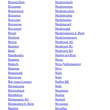
Bourguillon
Niederscherli
Bournens
Niederstetten
Bourrignon
Niederstocken
Boussens
Niederteufen
Bouveret
Niederurnen
Boveresse
Niederuzwil
Bovernier
Niederwald
Bowil
Niederwangen b. Bern
Bözberg
Niederweningen
Bözen
Niederwil AG
Braggio
Niederwil SG
Brail
Niederwil SO
Bramboden
Nierlet-les-Bois
Bramois
Niouc
Bratsch
Niva (Vallemaggia)
Braunau
Nivo
Braunwald
Nods
Bravuogn
Noës
Brè sopra Lugano
Noflen BE
Breganzona
Nohl
Breitenbach
Noiraigue
Bremblens
Noréaz
Bremgarten AG
Nottwil
Bremgarten b. Bern
Novaggio
Brenles
Novalles