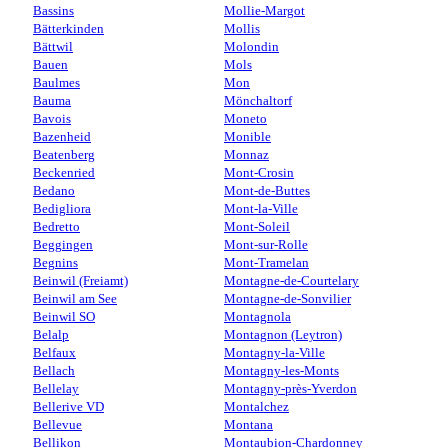
Bassins
Mollie-Margot
Bätterkinden
Mollis
Bättwil
Molondin
Bauen
Mols
Baulmes
Mon
Bauma
Mönchaltorf
Bavois
Moneto
Bazenheid
Monible
Beatenberg
Monnaz
Beckenried
Mont-Crosin
Bedano
Mont-de-Buttes
Bedigliora
Mont-la-Ville
Bedretto
Mont-Soleil
Beggingen
Mont-sur-Rolle
Begnins
Mont-Tramelan
Beinwil (Freiamt)
Montagne-de-Courtelary
Beinwil am See
Montagne-de-Sonvilier
Beinwil SO
Montagnola
Belalp
Montagnon (Leytron)
Belfaux
Montagny-la-Ville
Bellach
Montagny-les-Monts
Bellelay
Montagny-près-Yverdon
Bellerive VD
Montalchez
Bellevue
Montana
Bellikon
Montaubion-Chardonney