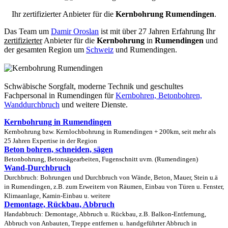
Ihr zertifizierter Anbieter für die
Kernbohrung Rumendingen
.
Das Team um
Damir Oroslan
ist mit über 27 Jahren Erfahrung Ihr
zertifizierter
Anbieter für die
Kernbohrung
in
Rumendingen
und
der gesamten Region um
Schweiz
und Rumendingen.
Schwäbische Sorgfalt, moderne Technik und geschultes
Fachpersonal
in Rumendingen für
Kernbohren, Betonbohren,
Wanddurchbruch
und weitere Dienste.
Kernbohrung in Rumendingen
Kernbohrung bzw. Kernlochbohrung in Rumendingen + 200km, seit mehr als
25 Jahren Expertise in der Region
Beton bohren, schneiden, sägen
Betonbohrung, Betonsägearbeiten, Fugenschnitt uvm. (Rumendingen)
Wand-Durchbruch
Durchbruch: Bohrungen und Durchbruch von Wände, Beton, Mauer, Stein u.ä
in Rumendingen, z.B. zum Erweitern von Räumen, Einbau von Türen u. Fenster,
Klimaanlage, Kamin-Einbau u. weitere
Demontage, Rückbau, Abbruch
Handabbruch: Demontage, Abbruch u. Rückbau, z.B. Balkon-Entfernung,
Abbruch von Anbauten, Treppe entfernen u. handgeführter Abbruch in