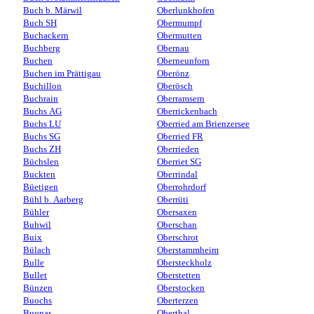
Buch b. Märwil
Oberlunkhofen
Buch SH
Obermumpf
Buchackern
Obermutten
Buchberg
Obernau
Buchen
Oberneunforn
Buchen im Prättigau
Oberönz
Buchillon
Oberösch
Buchrain
Oberramsern
Buchs AG
Oberrickenbach
Buchs LU
Oberried am Brienzersee
Buchs SG
Oberried FR
Buchs ZH
Oberrieden
Büchslen
Oberriet SG
Buckten
Oberrindal
Büetigen
Oberrohrdorf
Bühl b. Aarberg
Oberrüti
Bühler
Obersaxen
Buhwil
Oberschan
Buix
Oberschrot
Bülach
Oberstammheim
Bulle
Obersteckholz
Bullet
Oberstetten
Bünzen
Oberstocken
Buochs
Oberterzen
Buonas
Oberthal