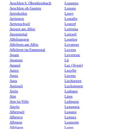
Aeschlen b. Oberdiessbach
Lopagno
Aeschlen ob Gunten
Losone
Aetigkofen
Lossy
Aetingen
Lostallo
Aettenschwil
Lostorf
Aeugst am Albis
Lottigna
Aeugstertal
Lotzwil
Affeltrangen
Lourtier
Affoltern am Albis
Lovatens
Affoltern im Emmental
Lovens
Agarn
Loveresse
Agarone
Lü
Agasul
Luc (Ayent)
Agiez
Lucelle
Agno
Lucens
Agra
Lüchingen
Agriswil
Luchsingen
Aigle
Ludiano
Aïre
Lüen
Aire-la-Ville
Lufingen
Airolo
Lugaggia
Alberswil
Lugano
Albeuve
Lugnez
Albinen
Lugnorre
Albligen
Luins