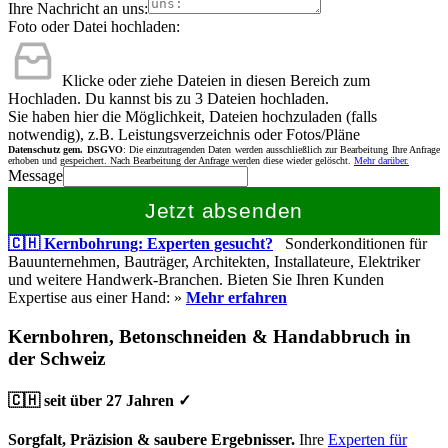
Ihre Nachricht an uns:
Foto oder Datei hochladen:
Klicke oder ziehe Dateien in diesen Bereich zum
Hochladen.
Du kannst bis zu 3 Dateien hochladen.
Sie haben hier die Möglichkeit, Dateien hochzuladen (falls
notwendig), z.B. Leistungsverzeichnis oder Fotos/Pläne
Datenschutz gem. DSGVO
: Die einzutragenden Daten werden ausschließlich zur Bearbeitung Ihre Anfrage
erhoben und gespeichert. Nach Bearbeitung der Anfrage werden diese wieder gelöscht.
Mehr darüber.
Message
Jetzt absenden
🇨🇭 Kernbohrung: Experten gesucht?
Sonderkonditionen für
Bauunternehmen, Bauträger, Architekten, Installateure, Elektriker
und weitere Handwerk-Branchen. Bieten Sie Ihren Kunden
Expertise aus einer Hand: »
Mehr erfahren
Kernbohren, Betonschneiden & Handabbruch in
der Schweiz
🇨🇭 seit über 27 Jahren ✓
Sorgfalt, Präzision & saubere Ergebnisser.
Ihre
Experten für