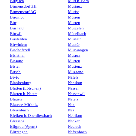
Birgisch
Muri b. Bern
Birmensdorf ZH
Muriaux
Birmenstorf AG
Murist
Bironico
Mürren
Birr
Murten
Birrhard
Murzelen
Birrwil
Müselbach
Birsfelden
Müstair
Birwinken
Mustér
Bischofszell
Müswangen
Bisisthal
Mutrux
Bissone
Mutten
Bister
Muttenz
Bitsch
Muzzano
Bivio
Näfels
Blankenburg
Nänikon
Blatten (Lötschen)
Nassen
Blatten b. Naters
Nassenwil
Blauen
Naters
Blausee-Mitholz
Nax
Bleienbach
Naz
Bleiken b. Oberdiessbach
Nebikon
Blessens
Necker
Blignou (Ayent)
Neerach
Blitzingen
Neftenbach