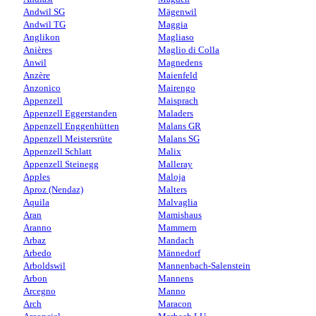
Andwil SG
Mägenwil
Andwil TG
Maggia
Anglikon
Magliaso
Anières
Maglio di Colla
Anwil
Magnedens
Anzère
Maienfeld
Anzonico
Mairengo
Appenzell
Maisprach
Appenzell Eggerstanden
Maladers
Appenzell Enggenhütten
Malans GR
Appenzell Meistersrüte
Malans SG
Appenzell Schlatt
Malix
Appenzell Steinegg
Malleray
Apples
Maloja
Aproz (Nendaz)
Malters
Aquila
Malvaglia
Aran
Mamishaus
Aranno
Mammern
Arbaz
Mandach
Arbedo
Männedorf
Arboldswil
Mannenbach-Salenstein
Arbon
Mannens
Arcegno
Manno
Arch
Maracon