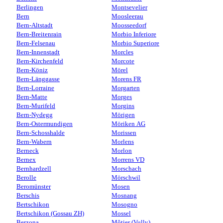
Berlingen
Montsevelier
Bern
Moosleerau
Bern-Altstadt
Moosseedorf
Bern-Breitenrain
Morbio Inferiore
Bern-Felsenau
Morbio Superiore
Bern-Innenstadt
Morcles
Bern-Kirchenfeld
Morcote
Bern-Köniz
Mörel
Bern-Länggasse
Morens FR
Bern-Lorraine
Morgarten
Bern-Matte
Morges
Bern-Murifeld
Morgins
Bern-Nydegg
Mörigen
Bern-Ostermundigen
Möriken AG
Bern-Schosshalde
Morissen
Bern-Wabern
Morlens
Berneck
Morlon
Bernex
Morrens VD
Bernhardzell
Morschach
Berolle
Mörschwil
Beromünster
Mosen
Berschis
Mosnang
Bertschikon
Mosogno
Bertschikon (Gossau ZH)
Mossel
Berzona
Môtier (Vully)