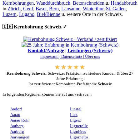
Kernbohrungen
,
Wanddurchbruch
,
Betonschneiden
u.
Handabbruch
in
Zürich
,
Genf
,
Basel
,
Bern
,
Lausanne
,
Winterthur
,
St. Gallen
,
Luzern
,
Lugano
,
Biel/Bienne
u. weitere Orte in der Schweiz.
🇨🇭 Kernbohrung Schweiz ✓
Kontakt/Anfrage
|
Leistungen (Schweiz)
Impressum |
Datenschutz |
Über uns
Kernbohrung Schweiz
: Schweizer Präzision, zufriedene Kunden & über 27
Jahre Erfahrung.
Ihr zertifizierter Kernbohren-Profi für die
Schweiz
In folgenden Regionenkönnen Sie auf uns vertrauen:
Aadorf
Liestal
Aarau
Liez
Aarau Rohr
Ligerz
Aarberg
Lignerolle
Aarburg
Lignières
Aarwangen
Ligornetto