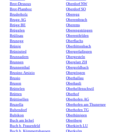
Brot-Dessous
Oberdorf NW
Brot-Plamboz
Oberdorf SO
Bruderholz
Oberegg
Brugg AG
Oberembrach
Brügg BE
Oberems
Brügglen
Oberengstringen
Brülisau
Oberentfelden
Brunegg
Oberflachs
Brünig
Oberfrittenbach
Brünisried
Obergerlafingen
Brunnadern
Obergesteln
Brunnen
Oberglatt ZH
Brunnenthal
Obergoldbach
Brusino Arsizio
Obergösgen
Brusio
Oberhallau
Bruson
Oberhasli
Brüttelen
Oberhelfenschwil
Brütten
Oberhof
Brüttisellen
Oberhofen AG
Bruzella
Oberhofen am Thunersee
Bubendorf
Oberhofen TG
Bubikon
Oberhünigen
Buch am Irchel
Oberiberg
Buch b. Frauenfeld
Oberkirch LU
Buch b. Kümmertshausen
Oberkulm