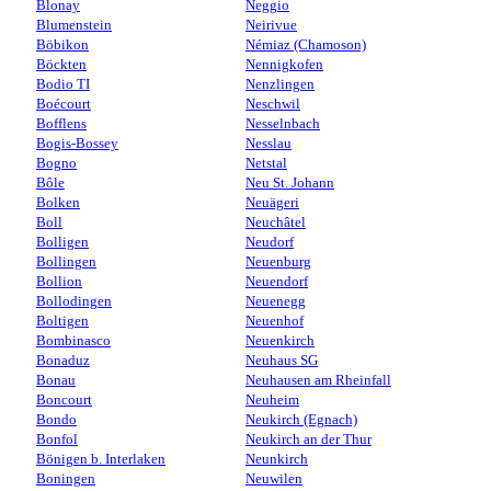
Blonay
Neggio
Blumenstein
Neirivue
Böbikon
Némiaz (Chamoson)
Böckten
Nennigkofen
Bodio TI
Nenzlingen
Boécourt
Neschwil
Bofflens
Nesselnbach
Bogis-Bossey
Nesslau
Bogno
Netstal
Bôle
Neu St. Johann
Bolken
Neuägeri
Boll
Neuchâtel
Bolligen
Neudorf
Bollingen
Neuenburg
Bollion
Neuendorf
Bollodingen
Neuenegg
Boltigen
Neuenhof
Bombinasco
Neuenkirch
Bonaduz
Neuhaus SG
Bonau
Neuhausen am Rheinfall
Boncourt
Neuheim
Bondo
Neukirch (Egnach)
Bonfol
Neukirch an der Thur
Bönigen b. Interlaken
Neunkirch
Boningen
Neuwilen