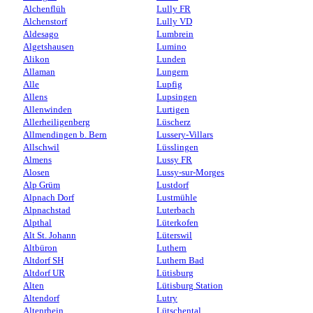
Alchenflüh
Lully FR
Alchenstorf
Lully VD
Aldesago
Lumbrein
Algetshausen
Lumino
Alikon
Lunden
Allaman
Lungern
Alle
Lupfig
Allens
Lupsingen
Allenwinden
Lurtigen
Allerheiligenberg
Lüscherz
Allmendingen b. Bern
Lussery-Villars
Allschwil
Lüsslingen
Almens
Lussy FR
Alosen
Lussy-sur-Morges
Alp Grüm
Lustdorf
Alpnach Dorf
Lustmühle
Alpnachstad
Luterbach
Alpthal
Lüterkofen
Alt St. Johann
Lüterswil
Altbüron
Luthern
Altdorf SH
Luthern Bad
Altdorf UR
Lütisburg
Alten
Lütisburg Station
Altendorf
Lutry
Altenrhein
Lütschental