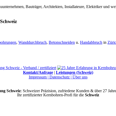
nternehmen, Bauträger, Architekten, Installateure, Elektriker und w
 Schweiz
bohrungen
,
Wanddurchbruch
,
Betonschneiden
u.
Handabbruch
in
Züri
Kontakt/Anfrage
|
Leistungen (Schweiz)
Impressum |
Datenschutz |
Über uns
ng Schweiz
: Schweizer Präzision, zufriedene Kunden & über 27 Jahr
Ihr zertifizierter Kernbohren-Profi für die
Schweiz