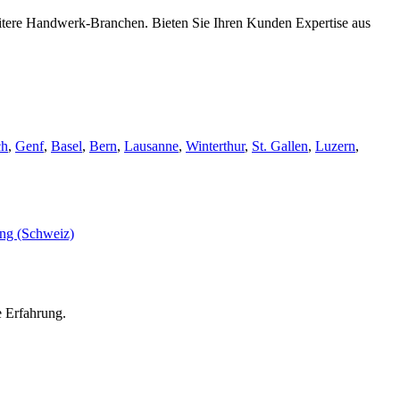
eitere Handwerk-Branchen. Bieten Sie Ihren Kunden Expertise aus
ch
,
Genf
,
Basel
,
Bern
,
Lausanne
,
Winterthur
,
St. Gallen
,
Luzern
,
e Erfahrung.