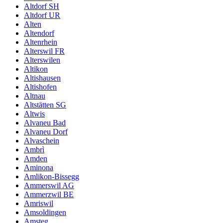
Altdorf SH
Altdorf UR
Alten
Altendorf
Altenrhein
Alterswil FR
Alterswilen
Altikon
Altishausen
Altishofen
Altnau
Altstätten SG
Altwis
Alvaneu Bad
Alvaneu Dorf
Alvaschein
Ambrì
Amden
Aminona
Amlikon-Bissegg
Ammerswil AG
Ammerzwil BE
Amriswil
Amsoldingen
Amsteg