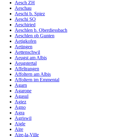
Aesch ZH
Aeschau
Aeschi b. Spiez
Aeschi SO
Aeschiried
Aeschlen b. Oberdiessbach
Aeschlen ob Gunten
Aetigkofen
Aetingen
Aettenschwil
Aeugst am Albis
Aeugstertal
Affeltrangen
Affoltern am Albis
Affoltern im Emmental
Agarn
Agarone
Agasul
Agiez
Agno
Agra
Agriswil
Aigle
Aïre
Aire-la-Ville