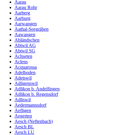
Aarau
Aarau Rohr
Aarberg
Aarburg
Aarwangen
Aathal-Seegräben
Aawangen
Abländschen
Abtwil AG
Abtwil SG
Achseten
Aclens
Acquarossa
Adelboden
Adetswil
Adligenswil
Adlikon b. Andelfingen
Adlikon b. Regensdorf
Adliswil
Aedermannsdorf
Aefligen
Aegerten
Aesch (Neftenbach)
Aesch BL
Aesch LU