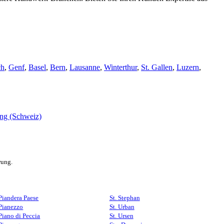
ch
,
Genf
,
Basel
,
Bern
,
Lausanne
,
Winterthur
,
St. Gallen
,
Luzern
,
rung.
Piandera Paese
St. Stephan
Pianezzo
St. Urban
Piano di Peccia
St. Ursen