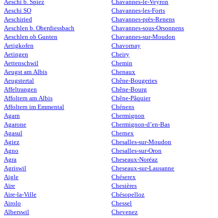
Aeschi b. Spiez
Chavannes-le-Veyron
Aeschi SO
Chavannes-les-Forts
Aeschiried
Chavannes-près-Renens
Aeschlen b. Oberdiessbach
Chavannes-sous-Orsonnens
Aeschlen ob Gunten
Chavannes-sur-Moudon
Aetigkofen
Chavornay
Aetingen
Cheiry
Aettenschwil
Chemin
Aeugst am Albis
Chenaux
Aeugstertal
Chêne-Bougeries
Affeltrangen
Chêne-Bourg
Affoltern am Albis
Chêne-Pâquier
Affoltern im Emmental
Chénens
Agarn
Chermignon
Agarone
Chermignon-d’en-Bas
Agasul
Chernex
Agiez
Chesalles-sur-Moudon
Agno
Chesalles-sur-Oron
Agra
Cheseaux-Noréaz
Agriswil
Cheseaux-sur-Lausanne
Aigle
Chéserex
Aïre
Chesières
Aire-la-Ville
Chésopelloz
Airolo
Chessel
Alberswil
Chevenez