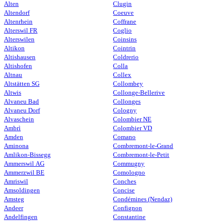
Alten
Clugin
Altendorf
Coeuve
Altenrhein
Coffrane
Alterswil FR
Coglio
Alterswilen
Coinsins
Altikon
Cointrin
Altishausen
Coldrerio
Altishofen
Colla
Altnau
Collex
Altstätten SG
Collombey
Altwis
Collonge-Bellerive
Alvaneu Bad
Collonges
Alvaneu Dorf
Cologny
Alvaschein
Colombier NE
Ambrì
Colombier VD
Amden
Comano
Aminona
Combremont-le-Grand
Amlikon-Bissegg
Combremont-le-Petit
Ammerswil AG
Commugny
Ammerzwil BE
Comologno
Amriswil
Conches
Amsoldingen
Concise
Amsteg
Condémines (Nendaz)
Andeer
Confignon
Andelfingen
Constantine