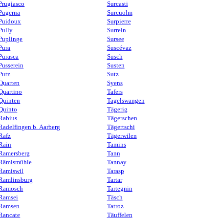
Prugiasco
Surcasti
Pugerna
Surcuolm
Puidoux
Surpierre
Pully
Surrein
Puplinge
Sursee
Pura
Suscévaz
Purasca
Susch
Pusserein
Susten
Putz
Sutz
Quarten
Syens
Quartino
Tafers
Quinten
Tagelswangen
Quinto
Tägerig
Rabius
Tägerschen
Radelfingen b. Aarberg
Tägertschi
Rafz
Tägerwilen
Rain
Tamins
Ramersberg
Tann
Rämismühle
Tannay
Ramiswil
Tarasp
Ramlinsburg
Tartar
Ramosch
Tartegnin
Ramsei
Täsch
Ramsen
Tatroz
Rancate
Täuffelen