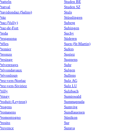
Pratteln
Studen BE
Pratval
Studen SZ
Pravidondaz (Salins)
Stuls
Präz
Stüsslingen
Praz (Vully)
Suberg
Praz-de-Fort
Subingen
Preda
Suchy
Pregassona
Süderen
Prêles
Suen (St-Martin)
Premier
Sufers
Preonzo
Sugiez
Presinge
Sugnens
Préverenges
Suhr
Prévondavaux
Sulgen
Prévonloup
Sullens
Prez-vers-Noréaz
Sulz AG
Prez-vers-Siviriez
Sulz LU
Prilly
Sulzbach
Pringy
Sumiswald
Produit (Leytron)
Summaprada
Progens
Sumvitg
Promasens
Sundlauenen
Promontogno
Sünikon
Prosito
Sur
Provence
Surava