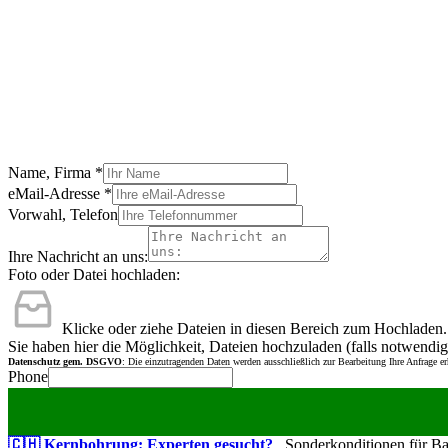
Name, Firma
*
eMail-Adresse
*
Vorwahl, Telefon
Ihre Nachricht an uns:
Foto oder Datei hochladen:
Klicke oder ziehe Dateien in diesen Bereich zum Hochladen.
Sie haben hier die Möglichkeit, Dateien hochzuladen (falls notwendig
Datenschutz gem. DSGVO
: Die einzutragenden Daten werden ausschließlich zur Bearbeitung Ihre Anfrage e
Phone
🇨🇭 Kernbohrung: Experten gesucht?
Sonderkonditionen für Bauu