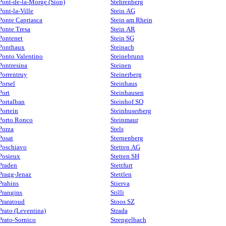
Pont-de-la-Morge (Sion)
Stehrenberg
Pont-la-Ville
Stein AG
Ponte Capriasca
Stein am Rhein
Ponte Tresa
Stein AR
Pontenet
Stein SG
Ponthaux
Steinach
Ponto Valentino
Steinebrunn
Pontresina
Steinen
Porrentruy
Steinerberg
Porsel
Steinhaus
Port
Steinhausen
Portalban
Steinhof SO
Portein
Steinhuserberg
Porto Ronco
Steinmaur
Porza
Stels
Posat
Sternenberg
Poschiavo
Stetten AG
Posieux
Stetten SH
Praden
Stettfurt
Pragg-Jenaz
Stettlen
Prahins
Stierva
Prangins
Stilli
Praratoud
Stoos SZ
Prato (Leventina)
Strada
Prato-Sornico
Strengelbach