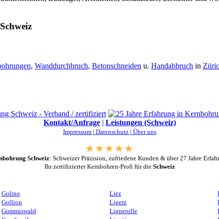
 Schweiz
bohrungen
,
Wanddurchbruch
,
Betonschneiden
u.
Handabbruch
in
Züri
Kontakt/Anfrage
|
Leistungen (Schweiz)
Impressum |
Datenschutz |
Über uns
nbohrung Schweiz
: Schweizer Präzision, zufriedene Kunden & über 27 Jahre Erfah
Ihr zertifizierter Kernbohren-Profi für die
Schweiz
Golino
Liez
Gollion
Ligerz
Gommiswald
Lignerolle