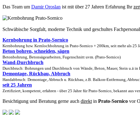
Das Team um
Damir Oroslan
ist mit über 27 Jahren Erfahrung Ihr
zer
Schwäbische Sorgfalt, moderne Technik und geschultes Fachpersona
Kernbohrung in Prato-Sornico
Kernbohrung bzw. Kernlochbohrung in Prato-Sornico + 200km, seit mehr als 25 J
Beton bohren, schneiden, sägen
Betonbohrung, Betonsägearbeiten, Fugenschnitt uvm. (Prato-Sornico)
Wand-Durchbruch
Durchbruch: Bohrungen und Durchbruch von Wände, Beton, Mauer, Stein u.ä in P
Demontage, Rückbau, Abbruch
Handabbruch: Demontage, Abbruch u. Rückbau, z.B. Balkon-Entfernung, Abbruch 
seit 25 Jahren
Zertifiziert, kompetent, erfahren - über 25 Jahre für Prato-Sornico, bekannt aus v
Besichtigung und Beratung gerne auch
direkt
in
Prato-Sornico
vor O