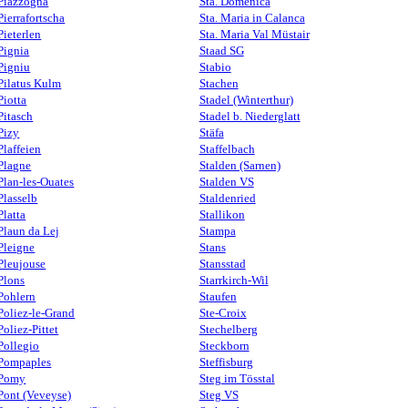
Piazzogna
Sta. Domenica
Pierrafortscha
Sta. Maria in Calanca
Pieterlen
Sta. Maria Val Müstair
Pignia
Staad SG
Pigniu
Stabio
Pilatus Kulm
Stachen
Piotta
Stadel (Winterthur)
Pitasch
Stadel b. Niederglatt
Pizy
Stäfa
Plaffeien
Staffelbach
Plagne
Stalden (Sarnen)
Plan-les-Ouates
Stalden VS
Plasselb
Staldenried
Platta
Stallikon
Plaun da Lej
Stampa
Pleigne
Stans
Pleujouse
Stansstad
Plons
Starrkirch-Wil
Pohlern
Staufen
Poliez-le-Grand
Ste-Croix
Poliez-Pittet
Stechelberg
Pollegio
Steckborn
Pompaples
Steffisburg
Pomy
Steg im Tösstal
Pont (Veveyse)
Steg VS