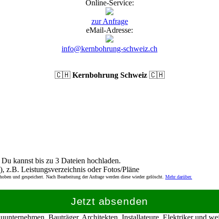
Online-Service:
zur Anfrage
eMail-Adresse:
info@kernbohrung-schweiz.ch
🇨🇭
Kernbohrung Schweiz
🇨🇭
Du kannst bis zu 3 Dateien hochladen.
), z.B. Leistungsverzeichnis oder Fotos/Pläne
rhoben und gespeichert. Nach Bearbeitung der Anfrage werden diese wieder gelöscht.
Mehr darüber.
Jetzt absenden
nternehmen, Bauträger, Architekten, Installateure, Elektriker und w