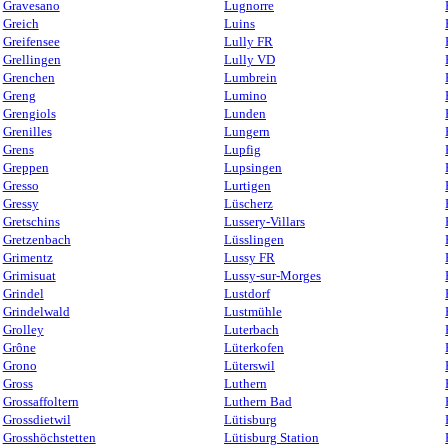
Gravesano
Lugnorre
Greich
Luins
Greifensee
Lully FR
Grellingen
Lully VD
Grenchen
Lumbrein
Greng
Lumino
Grengiols
Lunden
Grenilles
Lungern
Grens
Lupfig
Greppen
Lupsingen
Gresso
Lurtigen
Gressy
Lüscherz
Gretschins
Lussery-Villars
Gretzenbach
Lüsslingen
Grimentz
Lussy FR
Grimisuat
Lussy-sur-Morges
Grindel
Lustdorf
Grindelwald
Lustmühle
Grolley
Luterbach
Grône
Lüterkofen
Grono
Lüterswil
Gross
Luthern
Grossaffoltern
Luthern Bad
Grossdietwil
Lütisburg
Grosshöchstetten
Lütisburg Station