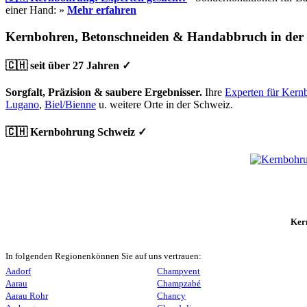
einer Hand: »
Mehr erfahren
Kernbohren, Betonschneiden & Handabbruch in der
🇨🇭 seit über 27 Jahren ✓
Sorgfalt, Präzision & saubere Ergebnisser.
Ihre
Experten für Kern
Lugano
,
Biel/Bienne
u. weitere Orte in der Schweiz.
🇨🇭 Kernbohrung Schweiz ✓
Ker
In folgenden Regionenkönnen Sie auf uns vertrauen:
Aadorf
Champvent
Aarau
Champzabé
Aarau Rohr
Chancy