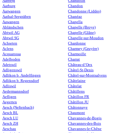
Aarberg
Chandolin
Aarburg
Chandon
Aarwangen
Chandonne (Liddes)
Aathal-Seegräben
Chanéaz
Aawangen
Chapella
Abländschen
Chapelle (Broye)
Abtwil AG
Chapelle (Glâne)
Abtwil SG
Chapelle-sur-Moudon
Achseten
Chardonne
Aclens
Charmey (Gruyère)
Acquarossa
Charmoille
Adelboden
Charrat
Adetswil
Château-d’Oex
Adligenswil
Châtel-St-Denis
Adlikon b. Andelfingen
Châtel-sur-Montsalvens
Adlikon b. Regensdorf
Châtelaine
Adliswil
Châtelat
Aedermannsdorf
Châtillens
Aefligen
Châtillon FR
Aegerten
Châtillon JU
Aesch (Neftenbach)
Châtonnaye
Aesch BL
Chaumont
Aesch LU
Chavannes-de-Bogis
Aesch ZH
Chavannes-des-Bois
Aeschau
Chavannes-le-Chêne