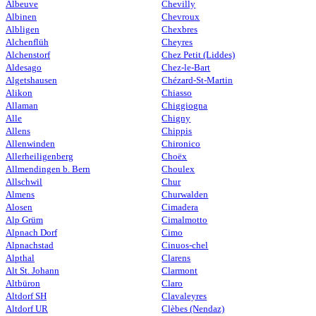
Albeuve
Chevilly
Albinen
Chevroux
Albligen
Chexbres
Alchenflüh
Cheyres
Alchenstorf
Chez Petit (Liddes)
Aldesago
Chez-le-Bart
Algetshausen
Chézard-St-Martin
Alikon
Chiasso
Allaman
Chiggiogna
Alle
Chigny
Allens
Chippis
Allenwinden
Chironico
Allerheiligenberg
Choëx
Allmendingen b. Bern
Choulex
Allschwil
Chur
Almens
Churwalden
Alosen
Cimadera
Alp Grüm
Cimalmotto
Alpnach Dorf
Cimo
Alpnachstad
Cinuos-chel
Alpthal
Clarens
Alt St. Johann
Clarmont
Altbüron
Claro
Altdorf SH
Clavaleyres
Altdorf UR
Clèbes (Nendaz)