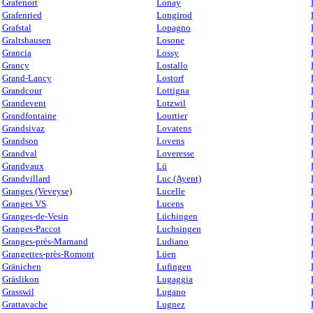
Grafenort
Lonay
Grafenried
Longirod
Grafstal
Lopagno
Graltshausen
Losone
Grancia
Lossy
Grancy
Lostallo
Grand-Lancy
Lostorf
Grandcour
Lottigna
Grandevent
Lotzwil
Grandfontaine
Lourtier
Grandsivaz
Lovatens
Grandson
Lovens
Grandval
Loveresse
Grandvaux
Lü
Grandvillard
Luc (Ayent)
Granges (Veveyse)
Lucelle
Granges VS
Lucens
Granges-de-Vesin
Lüchingen
Granges-Paccot
Luchsingen
Granges-près-Marnand
Ludiano
Grangettes-près-Romont
Lüen
Gränichen
Lufingen
Gräslikon
Lugaggia
Grasswil
Lugano
Grattavache
Lugnez