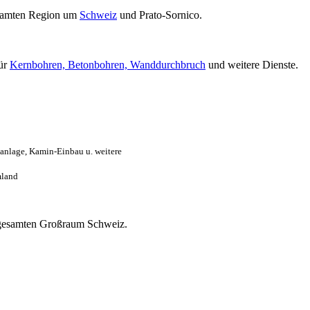
samten Region um
Schweiz
und Prato-Sornico.
für
Kernbohren, Betonbohren, Wanddurchbruch
und weitere Dienste.
anlage, Kamin-Einbau u. weitere
mland
im gesamten Großraum Schweiz.