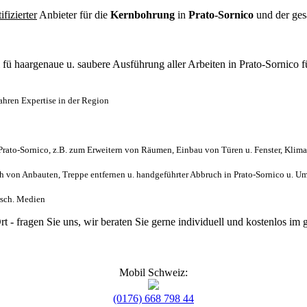
tifizierter
Anbieter für die
Kernbohrung
in
Prato-Sornico
und der ge
l
fü haargenaue u. saubere Ausführung aller Arbeiten
in Prato-Sornico 
ahren Expertise in der Region
rato-Sornico, z.B. zum Erweitern von Räumen, Einbau von Türen u. Fenster, Klima
von Anbauten, Treppe entfernen u. handgeführter Abbruch in Prato-Sornico u. U
ersch. Medien
rt - fragen Sie uns, wir beraten Sie gerne individuell und kostenlos 
Mobil Schweiz:
(0176) 668 798 44