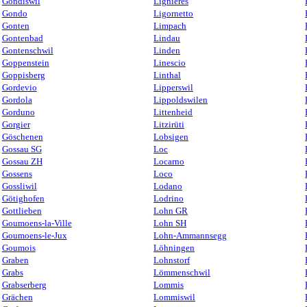
Gondiswil
Lignières
Gondo
Ligornetto
Gonten
Limpach
Gontenbad
Lindau
Gontenschwil
Linden
Goppenstein
Linescio
Goppisberg
Linthal
Gordevio
Lipperswil
Gordola
Lippoldswilen
Gorduno
Littenheid
Gorgier
Litzirüti
Göschenen
Lobsigen
Gossau SG
Loc
Gossau ZH
Locarno
Gossens
Loco
Gossliwil
Lodano
Götighofen
Lodrino
Gottlieben
Lohn GR
Goumoens-la-Ville
Lohn SH
Goumoens-le-Jux
Lohn-Ammannsegg
Goumois
Löhningen
Graben
Lohnstorf
Grabs
Lömmenschwil
Grabserberg
Lommis
Grächen
Lommiswil