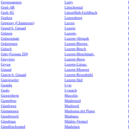
Grosswangen
Lutry
Grub AR
Lütschental
Grub SG
Lützelflüh-Goldbach
Gruben
Lutzenberg
Grugnay (Chamoson)
Luven
Grund b. Gstaad
Luzein
Grünen
Luzern-
Grünenmatt
Luzern-Altstadt
Grüningen
Luzern-Biregg:
Grüsch
Luzern-Bruch
Grüt (Gossau ZH)
Luzern-Hirschmatt:
Gruyères
Luzern-Horw
Gryon
Luzern-Littau:
Gstaad
Luzern-Musegg
Gsteig b. Gstaad
Luzern-Reussbühl
Gsteigwiler
Luzern-Süd
Guarda
Lyss
Gudo
Lyssach
Guggisberg
Macolin
Gumefens
Madetswil
Gümligen
Madiswil
Gümmenen
Madonna del Piano
Gundetswil
Madrano
Gündisau
Mädris-Vermol
Gündlischwand
Madulain