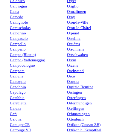
Calonico
Orges
Calpiogna
Origlio
Cama
Ormalingen
Camedo
Orny
Camignolo
Oron-la-Ville
Camischolas
Oron-le-Châtel
Camorino
Orpund
Campascio
Orselina
Campello
Orsières
Camperio
Orsonnens
Campo (Blenio)
Ortschwaben
Campo (Vallemaggia)
Orvin
Campocologno
Orzens
Campora
Oschwand
Camuns
Osco
Caneggio
Osogna
Canobbio
Ospizio Bernina
Capolago
Ossingen
Carabbia
Osterfingen
Carabietta
Ostermundigen
Carena
Otelfingen
Carì
Othmarsingen
Carona
Ottenbach
Carouge GE
Ottikon (Gossau ZH)
Carrouge VD
Ottikon b. Kemptthal