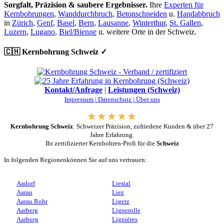
Sorgfalt, Präzision & saubere Ergebnisser.
Ihre
Experten für
Kernbohrungen
,
Wanddurchbruch
,
Betonschneiden
u.
Handabbruch
in
Zürich
,
Genf
,
Basel
,
Bern
,
Lausanne
,
Winterthur
,
St. Gallen
,
Luzern
,
Lugano
,
Biel/Bienne
u. weitere Orte in der Schweiz.
🇨🇭 Kernbohrung Schweiz ✓
Kontakt/Anfrage
|
Leistungen (Schweiz)
Impressum |
Datenschutz |
Über uns
Kernbohrung Schweiz
: Schweizer Präzision, zufriedene Kunden & über 27
Jahre Erfahrung.
Ihr zertifizierter Kernbohren-Profi für die
Schweiz
In folgenden Regionenkönnen Sie auf uns vertrauen:
Aadorf
Liestal
Aarau
Liez
Aarau Rohr
Ligerz
Aarberg
Lignerolle
Aarburg
Lignières