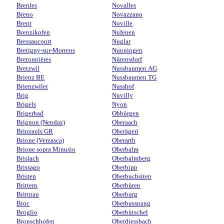
Brenles
Novalles
Breno
Novazzano
Brent
Noville
Brenzikofen
Nufenen
Bressaucourt
Nuglar
Bretigny-sur-Morrens
Nunningen
Bretonnières
Nürensdorf
Bretzwil
Nussbaumen AG
Brienz BE
Nussbaumen TG
Brienzwiler
Nusshof
Brig
Nuvilly
Brigels
Nyon
Brigerbad
Obbürgen
Brignon (Nendaz)
Oberaach
Brinzauls GR
Oberägeri
Brione (Verzasca)
Oberarth
Brione sopra Minusio
Oberbalm
Brislach
Oberbalmberg
Brissago
Oberbipp
Bristen
Oberbuchsiten
Brittern
Oberbüren
Brittnau
Oberburg
Broc
Oberbussnang
Broglio
Oberbütschel
Bronschhofen
Oberdiessbach