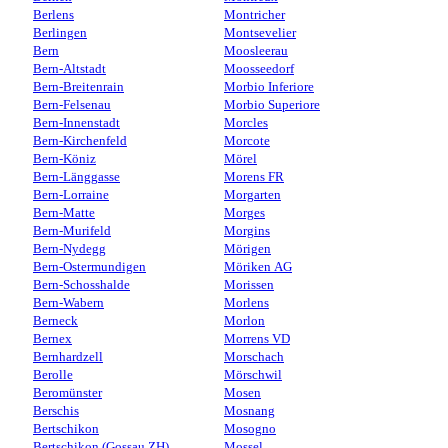
Berlens
Montricher
Berlingen
Montsevelier
Bern
Moosleerau
Bern-Altstadt
Moosseedorf
Bern-Breitenrain
Morbio Inferiore
Bern-Felsenau
Morbio Superiore
Bern-Innenstadt
Morcles
Bern-Kirchenfeld
Morcote
Bern-Köniz
Mörel
Bern-Länggasse
Morens FR
Bern-Lorraine
Morgarten
Bern-Matte
Morges
Bern-Murifeld
Morgins
Bern-Nydegg
Mörigen
Bern-Ostermundigen
Möriken AG
Bern-Schosshalde
Morissen
Bern-Wabern
Morlens
Berneck
Morlon
Bernex
Morrens VD
Bernhardzell
Morschach
Berolle
Mörschwil
Beromünster
Mosen
Berschis
Mosnang
Bertschikon
Mosogno
Bertschikon (Gossau ZH)
Mossel