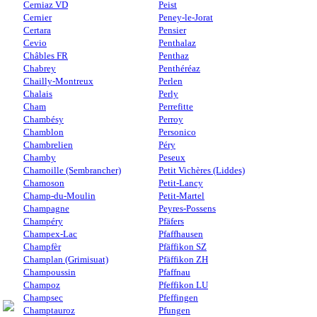
Cerniaz VD
Peist
Cernier
Peney-le-Jorat
Certara
Pensier
Cevio
Penthalaz
Châbles FR
Penthaz
Chabrey
Penthéréaz
Chailly-Montreux
Perlen
Chalais
Perly
Cham
Perrefitte
Chambésy
Perroy
Chamblon
Personico
Chambrelien
Péry
Chamby
Peseux
Chamoille (Sembrancher)
Petit Vichères (Liddes)
Chamoson
Petit-Lancy
Champ-du-Moulin
Petit-Martel
Champagne
Peyres-Possens
Champéry
Pfäfers
Champex-Lac
Pfaffhausen
Champfèr
Pfäffikon SZ
Champlan (Grimisuat)
Pfäffikon ZH
Champoussin
Pfaffnau
Champoz
Pfeffikon LU
Champsec
Pfeffingen
Champtauroz
Pfungen