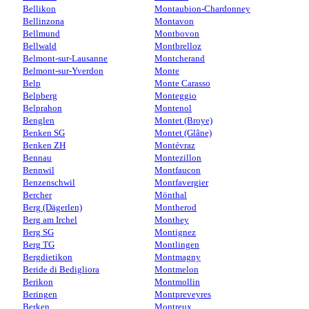
Bellikon
Montaubion-Chardonney
Bellinzona
Montavon
Bellmund
Montbovon
Bellwald
Montbrelloz
Belmont-sur-Lausanne
Montcherand
Belmont-sur-Yverdon
Monte
Belp
Monte Carasso
Belpberg
Monteggio
Belprahon
Montenol
Benglen
Montet (Broye)
Benken SG
Montet (Glâne)
Benken ZH
Montévraz
Bennau
Montezillon
Bennwil
Montfaucon
Benzenschwil
Montfavergier
Bercher
Mönthal
Berg (Dägerlen)
Montherod
Berg am Irchel
Monthey
Berg SG
Montignez
Berg TG
Montlingen
Bergdietikon
Montmagny
Beride di Bedigliora
Montmelon
Berikon
Montmollin
Beringen
Montpreveyres
Berken
Montreux