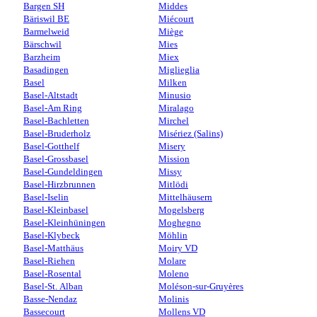
Bargen SH
Middes
Bäriswil BE
Miécourt
Barmelweid
Miège
Bärschwil
Mies
Barzheim
Miex
Basadingen
Miglieglia
Basel
Milken
Basel-Altstadt
Minusio
Basel-Am Ring
Miralago
Basel-Bachletten
Mirchel
Basel-Bruderholz
Misériez (Salins)
Basel-Gotthelf
Misery
Basel-Grossbasel
Mission
Basel-Gundeldingen
Missy
Basel-Hirzbrunnen
Mitlödi
Basel-Iselin
Mittelhäusern
Basel-Kleinbasel
Mogelsberg
Basel-Kleinhüningen
Moghegno
Basel-Klybeck
Möhlin
Basel-Matthäus
Moiry VD
Basel-Riehen
Molare
Basel-Rosental
Moleno
Basel-St. Alban
Moléson-sur-Gruyères
Basse-Nendaz
Molinis
Bassecourt
Mollens VD