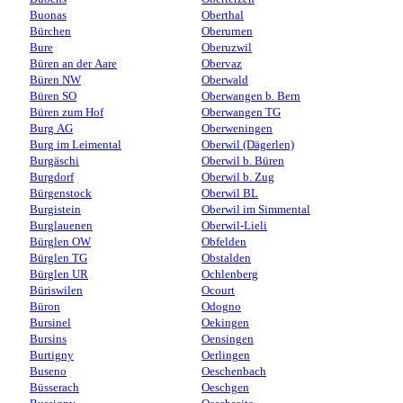
Buonas
Oberthal
Bürchen
Oberurnen
Bure
Oberuzwil
Büren an der Aare
Obervaz
Büren NW
Oberwald
Büren SO
Oberwangen b. Bern
Büren zum Hof
Oberwangen TG
Burg AG
Oberweningen
Burg im Leimental
Oberwil (Dägerlen)
Burgäschi
Oberwil b. Büren
Burgdorf
Oberwil b. Zug
Bürgenstock
Oberwil BL
Burgistein
Oberwil im Simmental
Burglauenen
Oberwil-Lieli
Bürglen OW
Obfelden
Bürglen TG
Obstalden
Bürglen UR
Ochlenberg
Büriswilen
Ocourt
Büron
Odogno
Bursinel
Oekingen
Bursins
Oensingen
Burtigny
Oerlingen
Buseno
Oeschenbach
Büsserach
Oeschgen