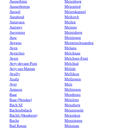
Ausserbinn
Meienberg
Ausserferrera
Meienried
Auswil
Meierskappel
Autafond
Meikirch
Autavaux
Meilen
Autigny
Meinier
Auvernier
Meinisberg
Auw
Meiringen
Avegno
Meisterschwanden
Aven
Melano
Avenches
Melchnau
Avers
Melchsee-Frutt
Avry-devant-Pont
Melchtal
Avry-sur-Matran
Melide
Avully
Mellikon
Axalp
Mellingen
Ayer
Mels
Azmoos
Meltingen
Baar
Mendrisio
Baar (Nendaz)
Ménières
Bäch SZ
Menzberg
Bachenbülach
Menzengrüt
Bächli (Hemberg)
Menziken
Bachs
Menzingen
Bad Ragaz
Menznau