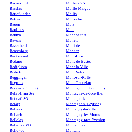
Bassersdorf
Mollens VS
Bassins
Mollie-Margot
Bätterkinden
Mollis
Bättwil
Molondin
Bauen
Mols
Baulmes
Mon
Bauma
Mönchaltorf
Bavois
Moneto
Bazenheid
Monible
Beatenberg
Monnaz
Beckenried
Mont-Crosin
Bedano
Mont-de-Buttes
Bedigliora
Mont-la-Ville
Bedretto
Mont-Soleil
Beggingen
Mont-sur-Rolle
Begnins
Mont-Tramelan
Beinwil (Freiamt)
Montagne-de-Courtelary
Beinwil am See
Montagne-de-Sonvilier
Beinwil SO
Montagnola
Belalp
Montagnon (Leytron)
Belfaux
Montagny-la-Ville
Bellach
Montagny-les-Monts
Bellelay
Montagny-près-Yverdon
Bellerive VD
Montalchez
Bellevue
Montana