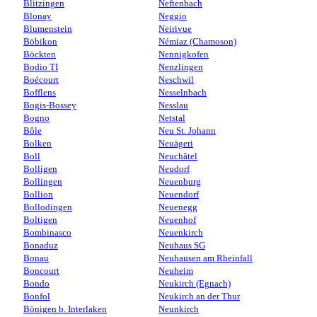
Blitzingen
Neftenbach
Blonay
Neggio
Blumenstein
Neirivue
Böbikon
Némiaz (Chamoson)
Böckten
Nennigkofen
Bodio TI
Nenzlingen
Boécourt
Neschwil
Bofflens
Nesselnbach
Bogis-Bossey
Nesslau
Bogno
Netstal
Bôle
Neu St. Johann
Bolken
Neuägeri
Boll
Neuchâtel
Bolligen
Neudorf
Bollingen
Neuenburg
Bollion
Neuendorf
Bollodingen
Neuenegg
Boltigen
Neuenhof
Bombinasco
Neuenkirch
Bonaduz
Neuhaus SG
Bonau
Neuhausen am Rheinfall
Boncourt
Neuheim
Bondo
Neukirch (Egnach)
Bonfol
Neukirch an der Thur
Bönigen b. Interlaken
Neunkirch