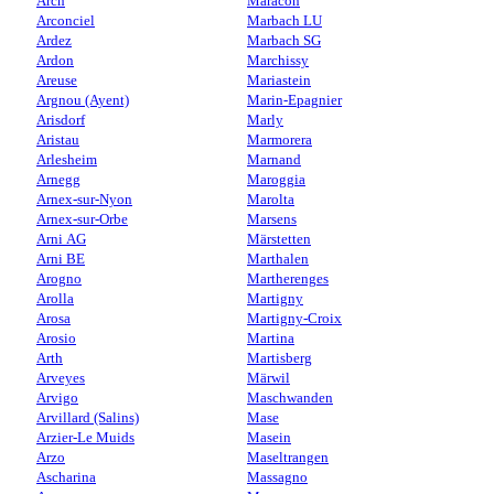
Arch
Maracon
Arconciel
Marbach LU
Ardez
Marbach SG
Ardon
Marchissy
Areuse
Mariastein
Argnou (Ayent)
Marin-Epagnier
Arisdorf
Marly
Aristau
Marmorera
Arlesheim
Marnand
Arnegg
Maroggia
Arnex-sur-Nyon
Marolta
Arnex-sur-Orbe
Marsens
Arni AG
Märstetten
Arni BE
Marthalen
Arogno
Martherenges
Arolla
Martigny
Arosa
Martigny-Croix
Arosio
Martina
Arth
Martisberg
Arveyes
Märwil
Arvigo
Maschwanden
Arvillard (Salins)
Mase
Arzier-Le Muids
Masein
Arzo
Maseltrangen
Ascharina
Massagno