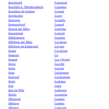
Aeschiried
Longirod
Aeschlen b. Oberdiessbach
Lopagno
Aeschlen ob Gunten
Losone
Aetigkofen
Lossy
Aetingen
Lostallo
Aettenschwil
Lostorf
Aeugst am Albis
Lottigna
Aeugstertal
Lotzwil
Affeltrangen
Lourtier
Affoltern am Albis
Lovatens
Affoltern im Emmental
Lovens
Agarn
Loveresse
Agarone
Lü
Agasul
Luc (Ayent)
Agiez
Lucelle
Agno
Lucens
Agra
Lüchingen
Agriswil
Luchsingen
Aigle
Ludiano
Aïre
Lüen
Aire-la-Ville
Lufingen
Airolo
Lugaggia
Alberswil
Lugano
Albeuve
Lugnez
Albinen
Lugnorre