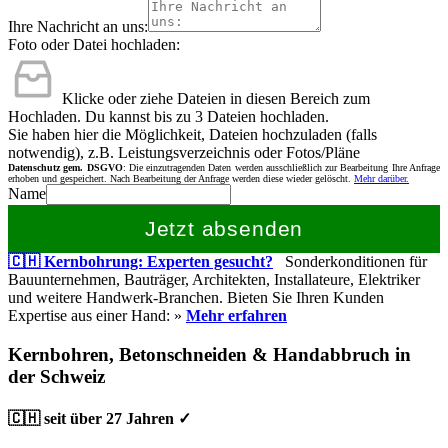
Ihre Nachricht an uns:
Foto oder Datei hochladen:
Klicke oder ziehe Dateien in diesen Bereich zum
Hochladen.
Du kannst bis zu 3 Dateien hochladen.
Sie haben hier die Möglichkeit, Dateien hochzuladen (falls
notwendig), z.B. Leistungsverzeichnis oder Fotos/Pläne
Datenschutz gem. DSGVO
: Die einzutragenden Daten werden ausschließlich zur Bearbeitung Ihre Anfrage
erhoben und gespeichert. Nach Bearbeitung der Anfrage werden diese wieder gelöscht.
Mehr darüber.
Name
Jetzt absenden
🇨🇭 Kernbohrung: Experten gesucht?
Sonderkonditionen für
Bauunternehmen, Bauträger, Architekten, Installateure, Elektriker
und weitere Handwerk-Branchen. Bieten Sie Ihren Kunden
Expertise aus einer Hand: »
Mehr erfahren
Kernbohren, Betonschneiden & Handabbruch in
der Schweiz
🇨🇭 seit über 27 Jahren ✓