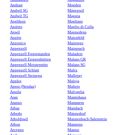
Andiast
Magden
Andwil SG
Mägenwil
Andwil TG
Maggia
Anglikon
Magliaso
Anières
Maglio di Colla
Anwil
Magnedens
Anzère
Maienfeld
Anzonico
Mairengo
Appenzell
Maisprach
Appenzell Eggerstanden
Maladers
Appenzell Enggenhütten
Malans GR
Appenzell Meistersrüte
Malans SG
Appenzell Schlatt
Malix
Appenzell Steinegg
Malleray
Apples
Maloja
Aproz (Nendaz)
Malters
Aquila
Malvaglia
Aran
Mamishaus
Aranno
Mammern
Arbaz
Mandach
Arbedo
Männedorf
Arboldswil
Mannenbach-Salenstein
Arbon
Mannens
Arcegno
Manno