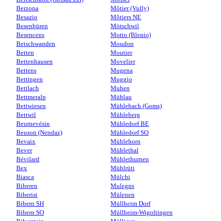
Berzona
Môtier (Vully)
Besazio
Môtiers NE
Besenbüren
Mötschwil
Besencens
Motto (Blenio)
Betschwanden
Moudon
Betten
Moutier
Bettenhausen
Movelier
Bettens
Mugena
Bettingen
Muggio
Bettlach
Muhen
Bettmeralp
Mühlau
Bettwiesen
Mühlebach (Goms)
Bettwil
Mühleberg
Beurnevésin
Mühledorf BE
Beuson (Nendaz)
Mühledorf SO
Bevaix
Mühlehorn
Bever
Mühlethal
Bévilard
Mühlethurnen
Bex
Mühlrüti
Biasca
Mülchi
Biberen
Mulegns
Biberist
Mülenen
Bibern SH
Müllheim Dorf
Bibern SO
Müllheim-Wigoltingen