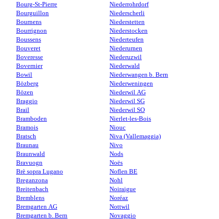
Bourg-St-Pierre
Niederrohrdorf
Bourguillon
Niederscherli
Bournens
Niederstetten
Bourrignon
Niederstocken
Boussens
Niederteufen
Bouveret
Niederurnen
Boveresse
Niederuzwil
Bovernier
Niederwald
Bowil
Niederwangen b. Bern
Bözberg
Niederweningen
Bözen
Niederwil AG
Braggio
Niederwil SG
Brail
Niederwil SO
Bramboden
Nierlet-les-Bois
Bramois
Niouc
Bratsch
Niva (Vallemaggia)
Braunau
Nivo
Braunwald
Nods
Bravuogn
Noës
Brè sopra Lugano
Noflen BE
Breganzona
Nohl
Breitenbach
Noiraigue
Bremblens
Noréaz
Bremgarten AG
Nottwil
Bremgarten b. Bern
Novaggio