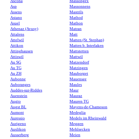
Ascona
Massongex
Asp
Massonnens
Assens
Mastrils
Astano
Mathod
Asuel
Mathon
Athenaz (Avusy)
Matran
Attalens
Matt
Attelwil
Matten (St. Stephan)
Attikon
Matten b. Interlaken
Attinghausen
Mattstetten
Attiswil
Mattwil
Au SG
Matzendorf
Au TG
Matzingen
Au ZH
Mauborget
Aubonne
Mauensee
Auboranges
Maules
Auddes-sur-Riddes
Maur
Auenstein
Mauraz
Augio
Mauren TG
Augst BL
Mayens-de-Chamoson
Aumont
Medeglia
Auressio
Medels im Rheinwald
Aurigeno
Meggen
Auslikon
Mehlsecken
Ausserberg
Meien