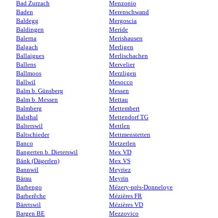
Bad Zurzach
Menzonio
Baden
Merenschwand
Baldegg
Mergoscia
Baldingen
Meride
Balerna
Merishausen
Balgach
Merligen
Ballaigues
Merlischachen
Ballens
Mervelier
Ballmoos
Merzligen
Ballwil
Mesocco
Balm b. Günsberg
Messen
Balm b. Messen
Mettau
Balmberg
Mettembert
Balsthal
Mettendorf TG
Balterswil
Mettlen
Baltschieder
Mettmenstetten
Banco
Metzerlen
Bangerten b. Dieterswil
Mex VD
Bänk (Dägerlen)
Mex VS
Bannwil
Meyriez
Bärau
Meyrin
Barbengo
Mézery-près-Donneloye
Barberêche
Mézières FR
Bäretswil
Mézières VD
Bargen BE
Mezzovico