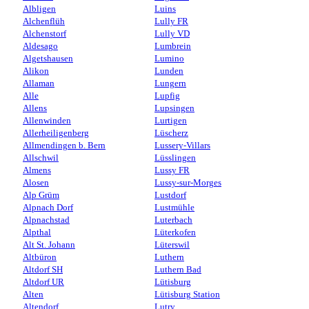
Albligen
Luins
Alchenflüh
Lully FR
Alchenstorf
Lully VD
Aldesago
Lumbrein
Algetshausen
Lumino
Alikon
Lunden
Allaman
Lungern
Alle
Lupfig
Allens
Lupsingen
Allenwinden
Lurtigen
Allerheiligenberg
Lüscherz
Allmendingen b. Bern
Lussery-Villars
Allschwil
Lüsslingen
Almens
Lussy FR
Alosen
Lussy-sur-Morges
Alp Grüm
Lustdorf
Alpnach Dorf
Lustmühle
Alpnachstad
Luterbach
Alpthal
Lüterkofen
Alt St. Johann
Lüterswil
Altbüron
Luthern
Altdorf SH
Luthern Bad
Altdorf UR
Lütisburg
Alten
Lütisburg Station
Altendorf
Lutry