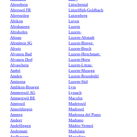
Altenrhein
Lütschental
Alterswil FR
Lützelflüh-Goldbach
Alterswilen
Lutzenberg
Altikon
Luven
Altishausen
Luzein
Altishofen
Luzern-
Altnau
Luzern-Altstadt
Altstätten SG
Luzern-Biregg:
Altwis
Luzern-Bruch
Alvaneu Bad
Luzern-Hirschmatt:
Alvaneu Dorf
Luzern-Horw
Alvaschein
Luzern-Littau:
Ambrì
Luzern-Musegg
Amden
Luzern-Reussbühl
Aminona
Luzern-Süd
Amlikon-Bissegg
Lyss
Ammerswil AG
Lyssach
Ammerzwil BE
Macolin
Amriswil
Madetswil
Amsoldingen
Madiswil
Amsteg
Madonna del Piano
Andeer
Madrano
Andelfingen
Mädris-Vermol
Andermatt
Madulain
Andhausen
Magadino