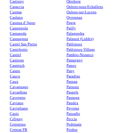
Cartigny
Ottoberg
Casaccia
Oulens-sous-Echallens
Casima
Oulens-sur-Lucens
Caslano
Ovronnaz
Cassina d’Agno
Pagig
Castagnola
Pailly
Castaneda
Palagnedra
Castasegna
Palasuit (Liddes)
Castel San Pietro
Palézieux
Castelrotto
Palézieux-Village
Castiel
Pambio-Noranco
Castione
Pampigny
Castrisch
Panex
Castro
Pany
Cauco
Paradiso
Caux
Parpan
Cavagnago
Parsonz
Cavardiras
Paspels
Cavergno
Passugg
Caviano
Paudex
Cavigliano
Payerne
Cazis
Pazzallo
Céligny
Peccia
Cerentino
Pedrinate
Cerniat FR
Peiden