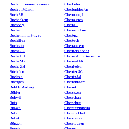
Buch b. Kümmertshausen
Oberkulm
Buch b. Märwil
Oberlunkhofen
Buch SH
Obermumpf
Buchackern
Obermutten
Buchberg
Obernau
Buchen
Oberneunforn
Buchen im Prättigau
Oberönz
Buchillon
Oberösch
Buchrain
Oberramsern
Buchs AG
Oberrickenbach
Buchs LU
Oberried am Brienzersee
Buchs SG
Oberried FR
Buchs ZH
Oberrieden
Büchslen
Oberriet SG
Buckten
Oberrindal
Büetigen
Oberrohrdorf
Bühl b. Aarberg
Oberrüti
Bühler
Obersaxen
Buhwil
Oberschan
Buix
Oberschrot
Bülach
Oberstammheim
Bulle
Obersteckholz
Bullet
Oberstetten
Bünzen
Oberstocken
Buochs
Oberterzen