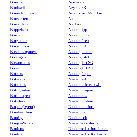
Boningen
Neuwilen
Boniswil
Neyruz FR
Bonnefontaine
Neyruz-sur-Moudon
Bonstetten
Nidau
Bonvillars
Nidfurn
Boppelsen
Niederbipp
Borex
Niederbuchsiten
Borgnone
Niederbüren
Borgonovo
Niederdorf
Bosco Luganese
Niedergampel
Bösingen
Niedergesteln
Bossonnens
Niederglatt SG
Boswil
Niederglatt ZH
Bottens
Niedergösgen
Bottenwil
Niederhasli
Botterens
Niederhelfenschwil
Bottighofen
Niederhünigen
Bottmingen
Niederlenz
Böttstein
Niedermuhlern
Botyre (Ayent)
Niederneunforn
Boudevilliers
Niederönz
Boudry
Niederösch
Bougy-Villars
Niederrickenbach
Boulens
Niederried b. Interlaken
Bouloz
Niederried b. Kallnach