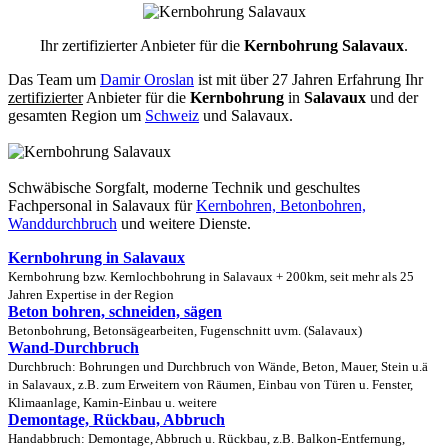
Ihr zertifizierter Anbieter für die
Kernbohrung Salavaux
.
Das Team um
Damir Oroslan
ist mit über 27 Jahren Erfahrung Ihr
zertifizierter
Anbieter für die
Kernbohrung
in
Salavaux
und der
gesamten Region um
Schweiz
und Salavaux.
Schwäbische Sorgfalt, moderne Technik und geschultes
Fachpersonal
in Salavaux für
Kernbohren, Betonbohren,
Wanddurchbruch
und weitere Dienste.
Kernbohrung in Salavaux
Kernbohrung bzw. Kernlochbohrung in Salavaux + 200km, seit mehr als 25
Jahren Expertise in der Region
Beton bohren, schneiden, sägen
Betonbohrung, Betonsägearbeiten, Fugenschnitt uvm. (Salavaux)
Wand-Durchbruch
Durchbruch: Bohrungen und Durchbruch von Wände, Beton, Mauer, Stein u.ä
in Salavaux, z.B. zum Erweitern von Räumen, Einbau von Türen u. Fenster,
Klimaanlage, Kamin-Einbau u. weitere
Demontage, Rückbau, Abbruch
Handabbruch: Demontage, Abbruch u. Rückbau, z.B. Balkon-Entfernung,