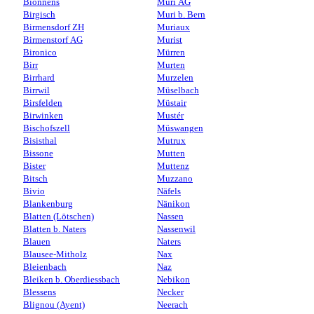
Bionnens
Muri AG
Birgisch
Muri b. Bern
Birmensdorf ZH
Muriaux
Birmenstorf AG
Murist
Bironico
Mürren
Birr
Murten
Birrhard
Murzelen
Birrwil
Müselbach
Birsfelden
Müstair
Birwinken
Mustér
Bischofszell
Müswangen
Bisisthal
Mutrux
Bissone
Mutten
Bister
Muttenz
Bitsch
Muzzano
Bivio
Näfels
Blankenburg
Nänikon
Blatten (Lötschen)
Nassen
Blatten b. Naters
Nassenwil
Blauen
Naters
Blausee-Mitholz
Nax
Bleienbach
Naz
Bleiken b. Oberdiessbach
Nebikon
Blessens
Necker
Blignou (Ayent)
Neerach