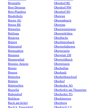
Brontallo
Oberdorf BL
Brot-Dessous
Oberdorf NW
Brot-Plamboz
Oberdorf SO
Bruderholz
Oberegg
Brugg AG
Oberembrach
Brügg BE
Oberems
Brügglen
Oberengstringen
Brülisau
Oberentfelden
Brunegg
Oberflachs
Brünig
Oberfrittenbach
Brünisried
Obergerlafingen
Brunnadern
Obergesteln
Brunnen
Oberglatt ZH
Brunnenthal
Obergoldbach
Brusino Arsizio
Obergösgen
Brusio
Oberhallau
Bruson
Oberhasli
Brüttelen
Oberhelfenschwil
Brütten
Oberhof
Brüttisellen
Oberhofen AG
Bruzella
Oberhofen am Thunersee
Bubendorf
Oberhofen TG
Bubikon
Oberhünigen
Buch am Irchel
Oberiberg
Buch b. Frauenfeld
Oberkirch LU