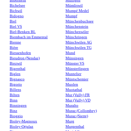
Biberstein
Mülligen
Bichelsee
Mümliswil
Bichwil
Mumpé Medel
Bidogno
Mumpf
Biel
Münchenbuchsee
Biel VS
Münchenstein
Biel-Benken BL
Münchenwiler
Biembach im Emmental
Münchringen
Bienne
Münchwilen AG
Bière
Münchwilen TG
Biessenhofen
Mund
Bieudron (Nendaz)
Münsingen
Biezwil
Münster VS
Bigenthal
Münsterlingen
Biglen
Muntelier
Bignasco
Müntschemier
Bigorio
Muolen
Billens
Muotathal
Bilten
Mur (Vully) FR
Binn
Mur (Vully) VD
Binningen
Muralto
Binz
Muraz (Collombey)
Bioggio
Muraz (Sierre)
Bioley-Magnoux
Murg
Bioley-Orjulaz
Murgenthal