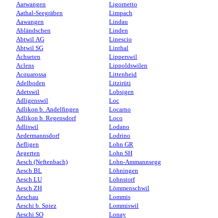
Aarwangen
Ligornetto
Aathal-Seegräben
Limpach
Aawangen
Lindau
Abländschen
Linden
Abtwil AG
Linescio
Abtwil SG
Linthal
Achseten
Lipperswil
Aclens
Lippoldswilen
Acquarossa
Littenheid
Adelboden
Litzirüti
Adetswil
Lobsigen
Adligenswil
Loc
Adlikon b. Andelfingen
Locarno
Adlikon b. Regensdorf
Loco
Adliswil
Lodano
Aedermannsdorf
Lodrino
Aefligen
Lohn GR
Aegerten
Lohn SH
Aesch (Neftenbach)
Lohn-Ammannsegg
Aesch BL
Löhningen
Aesch LU
Lohnstorf
Aesch ZH
Lömmenschwil
Aeschau
Lommis
Aeschi b. Spiez
Lommiswil
Aeschi SO
Lonay