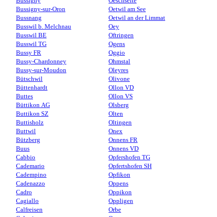
Bussigny
Oeschseite
Bussigny-sur-Oron
Oetwil am See
Bussnang
Oetwil an der Limmat
Busswil b. Melchnau
Oey
Busswil BE
Oftringen
Busswil TG
Ogens
Bussy FR
Oggio
Bussy-Chardonney
Ohmstal
Bussy-sur-Moudon
Oleyres
Bütschwil
Olivone
Büttenhardt
Ollon VD
Buttes
Ollon VS
Büttikon AG
Olsberg
Buttikon SZ
Olten
Buttisholz
Oltingen
Buttwil
Onex
Bützberg
Onnens FR
Buus
Onnens VD
Cabbio
Opfershofen TG
Cademario
Opfertshofen SH
Cadempino
Opfikon
Cadenazzo
Oppens
Cadro
Oppikon
Cagiallo
Oppligen
Calfreisen
Orbe