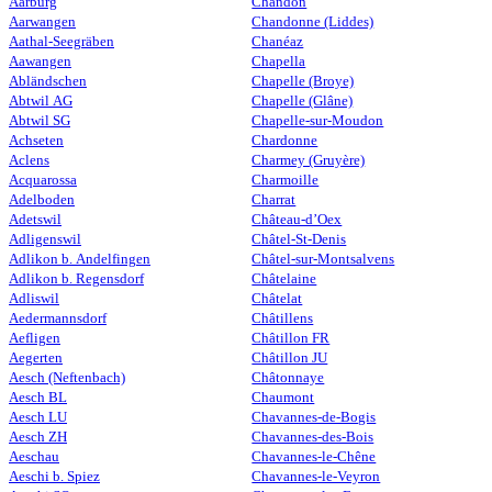
Aarburg
Chandon
Aarwangen
Chandonne (Liddes)
Aathal-Seegräben
Chanéaz
Aawangen
Chapella
Abländschen
Chapelle (Broye)
Abtwil AG
Chapelle (Glâne)
Abtwil SG
Chapelle-sur-Moudon
Achseten
Chardonne
Aclens
Charmey (Gruyère)
Acquarossa
Charmoille
Adelboden
Charrat
Adetswil
Château-d’Oex
Adligenswil
Châtel-St-Denis
Adlikon b. Andelfingen
Châtel-sur-Montsalvens
Adlikon b. Regensdorf
Châtelaine
Adliswil
Châtelat
Aedermannsdorf
Châtillens
Aefligen
Châtillon FR
Aegerten
Châtillon JU
Aesch (Neftenbach)
Châtonnaye
Aesch BL
Chaumont
Aesch LU
Chavannes-de-Bogis
Aesch ZH
Chavannes-des-Bois
Aeschau
Chavannes-le-Chêne
Aeschi b. Spiez
Chavannes-le-Veyron