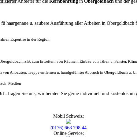
tifizierter
Anbieter für die
Kernbohrung
in
Obergoldbach
und der ge
l
fü haargenaue u. saubere Ausführung aller Arbeiten
in Obergoldbach 
ahren Expertise in der Region
bergoldbach, z.B. zum Erweitern von Räumen, Einbau von Türen u. Fenster, Klim
 von Anbauten, Treppe entfernen u. handgeführter Abbruch in Obergoldbach u. U
ersch. Medien
rt - fragen Sie uns, wir beraten Sie gerne individuell und kostenlos 
Mobil Schweiz:
(0176) 668 798 44
Online-Service: