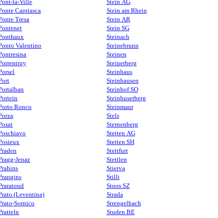
Pont-la-Ville
Stein AG
Ponte Capriasca
Stein am Rhein
Ponte Tresa
Stein AR
Pontenet
Stein SG
Ponthaux
Steinach
Ponto Valentino
Steinebrunn
Pontresina
Steinen
Porrentruy
Steinerberg
Porsel
Steinhaus
Port
Steinhausen
Portalban
Steinhof SO
Portein
Steinhuserberg
Porto Ronco
Steinmaur
Porza
Stels
Posat
Sternenberg
Poschiavo
Stetten AG
Posieux
Stetten SH
Praden
Stettfurt
Pragg-Jenaz
Stettlen
Prahins
Stierva
Prangins
Stilli
Praratoud
Stoos SZ
Prato (Leventina)
Strada
Prato-Sornico
Strengelbach
Pratteln
Studen BE