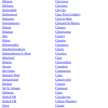
Albinen
Chevroux
Albligen
Chexbres
Alchenflüh
Cheyres
Alchenstorf
Chez Petit (Liddes)
Aldesago
Chez-le-Bart
Algetshausen
Chézard-St-Martin
Alikon
Chiasso
Allaman
Chiggiogna
Alle
Chigny
Allens
Chippis
Allenwinden
Chironico
Allerheiligenberg
Choëx
Allmendingen b. Bern
Choulex
Allschwil
Chur
Almens
Churwalden
Alosen
Cimadera
Alp Grüm
Cimalmotto
Alpnach Dorf
Cimo
Alpnachstad
Cinuos-chel
Alpthal
Clarens
Alt St. Johann
Clarmont
Altbüron
Claro
Altdorf SH
Clavaleyres
Altdorf UR
Clèbes (Nendaz)
Alten
Clugin