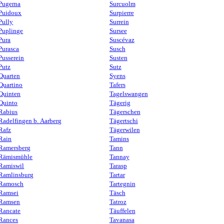
Pugerna
Surcuolm
Puidoux
Surpierre
Pully
Surrein
Puplinge
Sursee
Pura
Suscévaz
Purasca
Susch
Pusserein
Susten
Putz
Sutz
Quarten
Syens
Quartino
Tafers
Quinten
Tagelswangen
Quinto
Tägerig
Rabius
Tägerschen
Radelfingen b. Aarberg
Tägertschi
Rafz
Tägerwilen
Rain
Tamins
Ramersberg
Tann
Rämismühle
Tannay
Ramiswil
Tarasp
Ramlinsburg
Tartar
Ramosch
Tartegnin
Ramsei
Täsch
Ramsen
Tatroz
Rancate
Täuffelen
Rances
Tavanasa