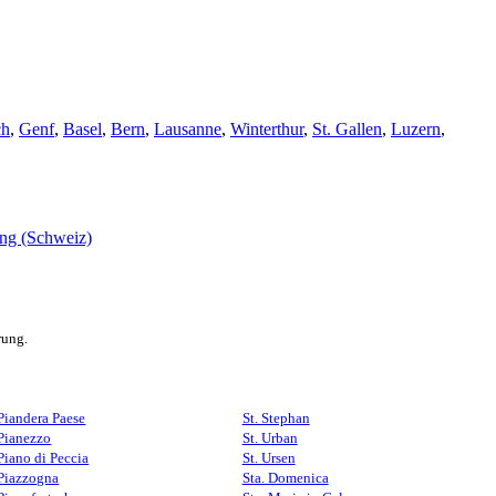
ch
,
Genf
,
Basel
,
Bern
,
Lausanne
,
Winterthur
,
St. Gallen
,
Luzern
,
rung.
Piandera Paese
St. Stephan
Pianezzo
St. Urban
Piano di Peccia
St. Ursen
Piazzogna
Sta. Domenica