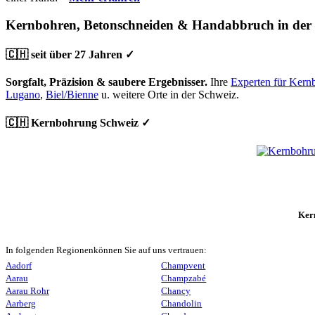
Kernbohren, Betonschneiden & Handabbruch in der
🇨🇭 seit über 27 Jahren ✓
Sorgfalt, Präzision & saubere Ergebnisser.
Ihre
Experten für Kern
Lugano
,
Biel/Bienne
u. weitere Orte in der Schweiz.
🇨🇭 Kernbohrung Schweiz ✓
Ker
In folgenden Regionenkönnen Sie auf uns vertrauen:
Aadorf
Champvent
Aarau
Champzabé
Aarau Rohr
Chancy
Aarberg
Chandolin