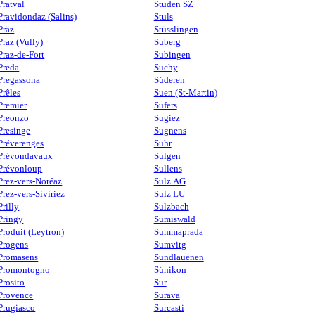
Pratval
Studen SZ
Pravidondaz (Salins)
Stuls
Präz
Stüsslingen
Praz (Vully)
Suberg
Praz-de-Fort
Subingen
Preda
Suchy
Pregassona
Süderen
Prêles
Suen (St-Martin)
Premier
Sufers
Preonzo
Sugiez
Presinge
Sugnens
Préverenges
Suhr
Prévondavaux
Sulgen
Prévonloup
Sullens
Prez-vers-Noréaz
Sulz AG
Prez-vers-Siviriez
Sulz LU
Prilly
Sulzbach
Pringy
Sumiswald
Produit (Leytron)
Summaprada
Progens
Sumvitg
Promasens
Sundlauenen
Promontogno
Sünikon
Prosito
Sur
Provence
Surava
Prugiasco
Surcasti