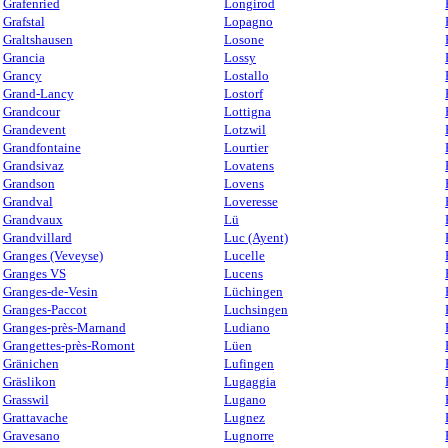
Grafenried
Longirod
Grafstal
Lopagno
Graltshausen
Losone
Grancia
Lossy
Grancy
Lostallo
Grand-Lancy
Lostorf
Grandcour
Lottigna
Grandevent
Lotzwil
Grandfontaine
Lourtier
Grandsivaz
Lovatens
Grandson
Lovens
Grandval
Loveresse
Grandvaux
Lü
Grandvillard
Luc (Ayent)
Granges (Veveyse)
Lucelle
Granges VS
Lucens
Granges-de-Vesin
Lüchingen
Granges-Paccot
Luchsingen
Granges-près-Marnand
Ludiano
Grangettes-près-Romont
Lüen
Gränichen
Lufingen
Gräslikon
Lugaggia
Grasswil
Lugano
Grattavache
Lugnez
Gravesano
Lugnorre