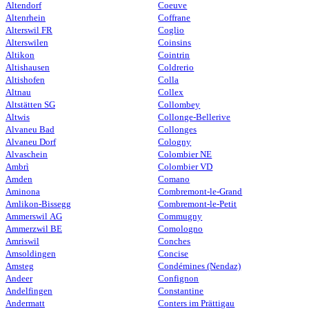
Altendorf
Coeuve
Altenrhein
Coffrane
Alterswil FR
Coglio
Alterswilen
Coinsins
Altikon
Cointrin
Altishausen
Coldrerio
Altishofen
Colla
Altnau
Collex
Altstätten SG
Collombey
Altwis
Collonge-Bellerive
Alvaneu Bad
Collonges
Alvaneu Dorf
Cologny
Alvaschein
Colombier NE
Ambrì
Colombier VD
Amden
Comano
Aminona
Combremont-le-Grand
Amlikon-Bissegg
Combremont-le-Petit
Ammerswil AG
Commugny
Ammerzwil BE
Comologno
Amriswil
Conches
Amsoldingen
Concise
Amsteg
Condémines (Nendaz)
Andeer
Confignon
Andelfingen
Constantine
Andermatt
Conters im Prättigau