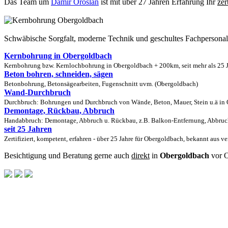
Das Team um
Damir Oroslan
ist mit über 27 Jahren Erfahrung Ihr
zer
Schwäbische Sorgfalt, moderne Technik und geschultes Fachpersona
Kernbohrung in Obergoldbach
Kernbohrung bzw. Kernlochbohrung in Obergoldbach + 200km, seit mehr als 25 J
Beton bohren, schneiden, sägen
Betonbohrung, Betonsägearbeiten, Fugenschnitt uvm. (Obergoldbach)
Wand-Durchbruch
Durchbruch: Bohrungen und Durchbruch von Wände, Beton, Mauer, Stein u.ä in O
Demontage, Rückbau, Abbruch
Handabbruch: Demontage, Abbruch u. Rückbau, z.B. Balkon-Entfernung, Abbruch
seit 25 Jahren
Zertifiziert, kompetent, erfahren - über 25 Jahre für Obergoldbach, bekannt aus v
Besichtigung und Beratung gerne auch
direkt
in
Obergoldbach
vor O