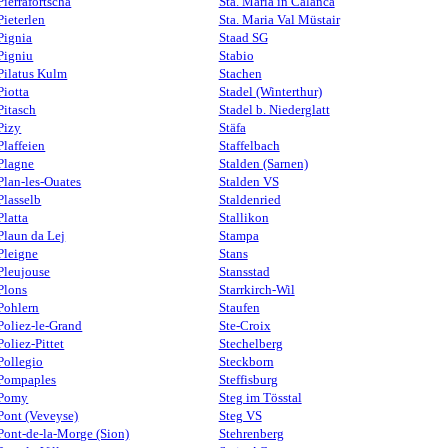
Pierrafortscha
Sta. Maria in Calanca
Pieterlen
Sta. Maria Val Müstair
Pignia
Staad SG
Pigniu
Stabio
Pilatus Kulm
Stachen
Piotta
Stadel (Winterthur)
Pitasch
Stadel b. Niederglatt
Pizy
Stäfa
Plaffeien
Staffelbach
Plagne
Stalden (Sarnen)
Plan-les-Ouates
Stalden VS
Plasselb
Staldenried
Platta
Stallikon
Plaun da Lej
Stampa
Pleigne
Stans
Pleujouse
Stansstad
Plons
Starrkirch-Wil
Pohlern
Staufen
Poliez-le-Grand
Ste-Croix
Poliez-Pittet
Stechelberg
Pollegio
Steckborn
Pompaples
Steffisburg
Pomy
Steg im Tösstal
Pont (Veveyse)
Steg VS
Pont-de-la-Morge (Sion)
Stehrenberg