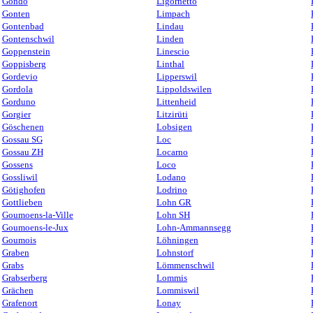
Gondo
Ligornetto
Gonten
Limpach
Gontenbad
Lindau
Gontenschwil
Linden
Goppenstein
Linescio
Goppisberg
Linthal
Gordevio
Lipperswil
Gordola
Lippoldswilen
Gorduno
Littenheid
Gorgier
Litzirüti
Göschenen
Lobsigen
Gossau SG
Loc
Gossau ZH
Locarno
Gossens
Loco
Gossliwil
Lodano
Götighofen
Lodrino
Gottlieben
Lohn GR
Goumoens-la-Ville
Lohn SH
Goumoens-le-Jux
Lohn-Ammannsegg
Goumois
Löhningen
Graben
Lohnstorf
Grabs
Lömmenschwil
Grabserberg
Lommis
Grächen
Lommiswil
Grafenort
Lonay