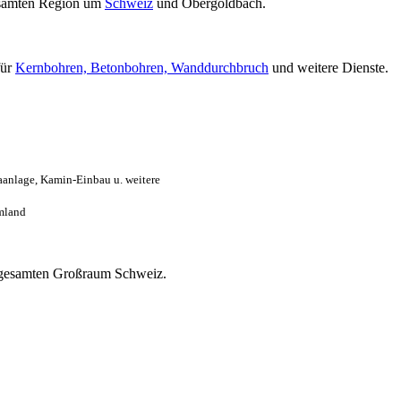
samten Region um
Schweiz
und Obergoldbach.
für
Kernbohren, Betonbohren, Wanddurchbruch
und weitere Dienste.
aanlage, Kamin-Einbau u. weitere
mland
im gesamten Großraum Schweiz.