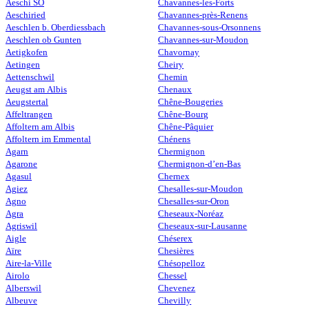
Aeschi SO
Chavannes-les-Forts
Aeschiried
Chavannes-près-Renens
Aeschlen b. Oberdiessbach
Chavannes-sous-Orsonnens
Aeschlen ob Gunten
Chavannes-sur-Moudon
Aetigkofen
Chavornay
Aetingen
Cheiry
Aettenschwil
Chemin
Aeugst am Albis
Chenaux
Aeugstertal
Chêne-Bougeries
Affeltrangen
Chêne-Bourg
Affoltern am Albis
Chêne-Pâquier
Affoltern im Emmental
Chénens
Agarn
Chermignon
Agarone
Chermignon-d’en-Bas
Agasul
Chernex
Agiez
Chesalles-sur-Moudon
Agno
Chesalles-sur-Oron
Agra
Cheseaux-Noréaz
Agriswil
Cheseaux-sur-Lausanne
Aigle
Chéserex
Aïre
Chesières
Aire-la-Ville
Chésopelloz
Airolo
Chessel
Alberswil
Chevenez
Albeuve
Chevilly