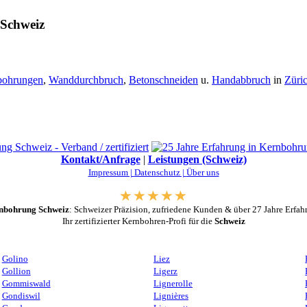
 Schweiz
bohrungen
,
Wanddurchbruch
,
Betonschneiden
u.
Handabbruch
in
Züri
Kontakt/Anfrage
|
Leistungen (Schweiz)
Impressum |
Datenschutz |
Über uns
nbohrung Schweiz
: Schweizer Präzision, zufriedene Kunden & über 27 Jahre Erfah
Ihr zertifizierter Kernbohren-Profi für die
Schweiz
Golino
Liez
Gollion
Ligerz
Gommiswald
Lignerolle
Gondiswil
Lignières