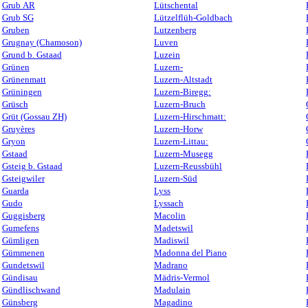
Grub AR
Lütschental
Grub SG
Lützelflüh-Goldbach
Gruben
Lutzenberg
Grugnay (Chamoson)
Luven
Grund b. Gstaad
Luzein
Grünen
Luzern-
Grünenmatt
Luzern-Altstadt
Grüningen
Luzern-Biregg:
Grüsch
Luzern-Bruch
Grüt (Gossau ZH)
Luzern-Hirschmatt:
Gruyères
Luzern-Horw
Gryon
Luzern-Littau:
Gstaad
Luzern-Musegg
Gsteig b. Gstaad
Luzern-Reussbühl
Gsteigwiler
Luzern-Süd
Guarda
Lyss
Gudo
Lyssach
Guggisberg
Macolin
Gumefens
Madetswil
Gümligen
Madiswil
Gümmenen
Madonna del Piano
Gundetswil
Madrano
Gündisau
Mädris-Vermol
Gündlischwand
Madulain
Günsberg
Magadino