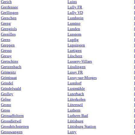
Greich
Luins
Greifensee
Lully FR
Grellingen
Lully VD
Grenchen
Lumbrein
Greng
Lumino
Grengiols
Lunden
Grenilles
Lungern
Grens
Lupfig
Greppen
Lupsingen
Gresso
Lurtigen
Gressy
Lüscherz
Gretschins
Lussery-Villars
Gretzenbach
Lüsslingen
Grimentz
Lussy FR
Grimisuat
Lussy-sur-Morges
Grindel
Lustdorf
Grindelwald
Lustmühle
Grolley
Luterbach
Grône
Lüterkofen
Grono
Lüterswil
Gross
Luthern
Grossaffoltern
Luthern Bad
Grossdietwil
Lütisburg
Grosshöchstetten
Lütisburg Station
Grosswangen
Lutry