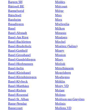
Bargen SH
Middes
Bäriswil BE
Miécourt
Barmelweid
Miège
Bärschwil
Mies
Barzheim
Miex
Basadingen
Miglieglia
Basel
Milken
Basel-Altstadt
Minusio
Basel-Am Ring
Miralago
Basel-Bachletten
Mirchel
Basel-Bruderholz
Misériez (Salins)
Basel-Gotthelf
Misery
Basel-Grossbasel
Mission
Basel-Gundeldingen
Missy
Basel-Hirzbrunnen
Mitlödi
Basel-Iselin
Mittelhäusern
Basel-Kleinbasel
Mogelsberg
Basel-Kleinhüningen
Moghegno
Basel-Klybeck
Möhlin
Basel-Matthäus
Moiry VD
Basel-Riehen
Molare
Basel-Rosental
Moleno
Basel-St. Alban
Moléson-sur-Gruyères
Basse-Nendaz
Molinis
Bassecourt
Mollens VD