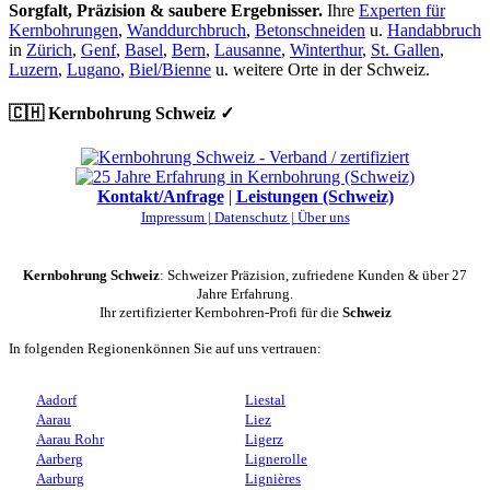
Sorgfalt, Präzision & saubere Ergebnisser.
Ihre
Experten für
Kernbohrungen
,
Wanddurchbruch
,
Betonschneiden
u.
Handabbruch
in
Zürich
,
Genf
,
Basel
,
Bern
,
Lausanne
,
Winterthur
,
St. Gallen
,
Luzern
,
Lugano
,
Biel/Bienne
u. weitere Orte in der Schweiz.
🇨🇭 Kernbohrung Schweiz ✓
Kontakt/Anfrage
|
Leistungen (Schweiz)
Impressum |
Datenschutz |
Über uns
Kernbohrung Schweiz
: Schweizer Präzision, zufriedene Kunden & über 27
Jahre Erfahrung.
Ihr zertifizierter Kernbohren-Profi für die
Schweiz
In folgenden Regionenkönnen Sie auf uns vertrauen:
Aadorf
Liestal
Aarau
Liez
Aarau Rohr
Ligerz
Aarberg
Lignerolle
Aarburg
Lignières