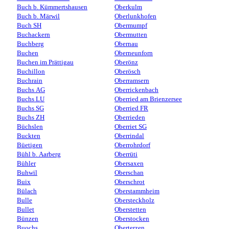
Buch b. Kümmertshausen
Oberkulm
Buch b. Märwil
Oberlunkhofen
Buch SH
Obermumpf
Buchackern
Obermutten
Buchberg
Obernau
Buchen
Oberneunforn
Buchen im Prättigau
Oberönz
Buchillon
Oberösch
Buchrain
Oberramsern
Buchs AG
Oberrickenbach
Buchs LU
Oberried am Brienzersee
Buchs SG
Oberried FR
Buchs ZH
Oberrieden
Büchslen
Oberriet SG
Buckten
Oberrindal
Büetigen
Oberrohrdorf
Bühl b. Aarberg
Oberrüti
Bühler
Obersaxen
Buhwil
Oberschan
Buix
Oberschrot
Bülach
Oberstammheim
Bulle
Obersteckholz
Bullet
Oberstetten
Bünzen
Oberstocken
Buochs
Oberterzen