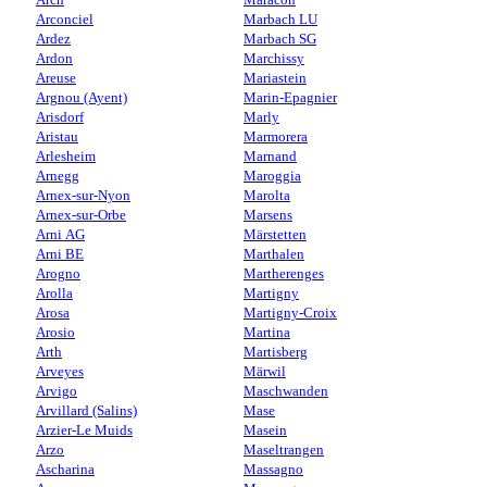
Arconciel
Marbach LU
Ardez
Marbach SG
Ardon
Marchissy
Areuse
Mariastein
Argnou (Ayent)
Marin-Epagnier
Arisdorf
Marly
Aristau
Marmorera
Arlesheim
Marnand
Arnegg
Maroggia
Arnex-sur-Nyon
Marolta
Arnex-sur-Orbe
Marsens
Arni AG
Märstetten
Arni BE
Marthalen
Arogno
Martherenges
Arolla
Martigny
Arosa
Martigny-Croix
Arosio
Martina
Arth
Martisberg
Arveyes
Märwil
Arvigo
Maschwanden
Arvillard (Salins)
Mase
Arzier-Le Muids
Masein
Arzo
Maseltrangen
Ascharina
Massagno