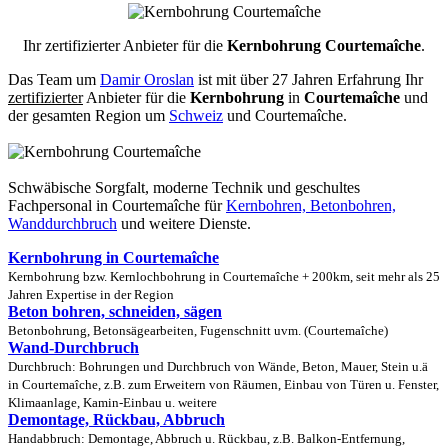
Ihr zertifizierter Anbieter für die
Kernbohrung Courtemaîche
.
Das Team um
Damir Oroslan
ist mit über 27 Jahren Erfahrung Ihr
zertifizierter
Anbieter für die
Kernbohrung
in
Courtemaîche
und
der gesamten Region um
Schweiz
und Courtemaîche.
Schwäbische Sorgfalt, moderne Technik und geschultes
Fachpersonal
in Courtemaîche für
Kernbohren, Betonbohren,
Wanddurchbruch
und weitere Dienste.
Kernbohrung in Courtemaîche
Kernbohrung bzw. Kernlochbohrung in Courtemaîche + 200km, seit mehr als 25
Jahren Expertise in der Region
Beton bohren, schneiden, sägen
Betonbohrung, Betonsägearbeiten, Fugenschnitt uvm. (Courtemaîche)
Wand-Durchbruch
Durchbruch: Bohrungen und Durchbruch von Wände, Beton, Mauer, Stein u.ä
in Courtemaîche, z.B. zum Erweitern von Räumen, Einbau von Türen u. Fenster,
Klimaanlage, Kamin-Einbau u. weitere
Demontage, Rückbau, Abbruch
Handabbruch: Demontage, Abbruch u. Rückbau, z.B. Balkon-Entfernung,