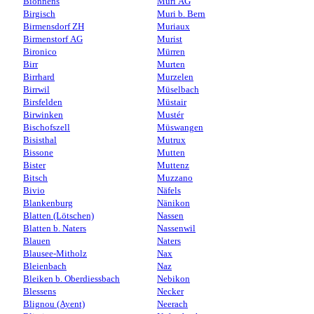
Bionnens
Muri AG
Birgisch
Muri b. Bern
Birmensdorf ZH
Muriaux
Birmenstorf AG
Murist
Bironico
Mürren
Birr
Murten
Birrhard
Murzelen
Birrwil
Müselbach
Birsfelden
Müstair
Birwinken
Mustér
Bischofszell
Müswangen
Bisisthal
Mutrux
Bissone
Mutten
Bister
Muttenz
Bitsch
Muzzano
Bivio
Näfels
Blankenburg
Nänikon
Blatten (Lötschen)
Nassen
Blatten b. Naters
Nassenwil
Blauen
Naters
Blausee-Mitholz
Nax
Bleienbach
Naz
Bleiken b. Oberdiessbach
Nebikon
Blessens
Necker
Blignou (Ayent)
Neerach