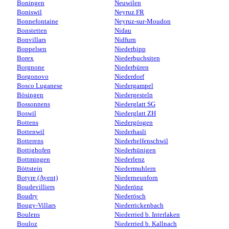
Boningen
Neuwilen
Boniswil
Neyruz FR
Bonnefontaine
Neyruz-sur-Moudon
Bonstetten
Nidau
Bonvillars
Nidfurn
Boppelsen
Niederbipp
Borex
Niederbuchsiten
Borgnone
Niederbüren
Borgonovo
Niederdorf
Bosco Luganese
Niedergampel
Bösingen
Niedergesteln
Bossonnens
Niederglatt SG
Boswil
Niederglatt ZH
Bottens
Niedergösgen
Bottenwil
Niederhasli
Botterens
Niederhelfenschwil
Bottighofen
Niederhünigen
Bottmingen
Niederlenz
Böttstein
Niedermuhlern
Botyre (Ayent)
Niederneunforn
Boudevilliers
Niederönz
Boudry
Niederösch
Bougy-Villars
Niederrickenbach
Boulens
Niederried b. Interlaken
Bouloz
Niederried b. Kallnach