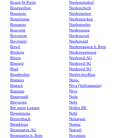
Bourg-St-Pierre
Niederrohrdorf
Bourguillon
Niederscherli
Bournens
Niederstetten
Bourrignon
Niederstocken
Boussens
Niederteufen
Bouveret
Niederurnen
Boveresse
Niederuzwil
Bovernier
Niederwald
Bowil
Niederwangen b. Bern
Bözberg
Niederweningen
Bözen
Niederwil AG
Braggio
Niederwil SG
Brail
Niederwil SO
Bramboden
Nierlet-les-Bois
Bramois
Niouc
Bratsch
Niva (Vallemaggia)
Braunau
Nivo
Braunwald
Nods
Bravuogn
Noës
Brè sopra Lugano
Noflen BE
Breganzona
Nohl
Breitenbach
Noiraigue
Bremblens
Noréaz
Bremgarten AG
Nottwil
Bremgarten b. Bern
Novaggio