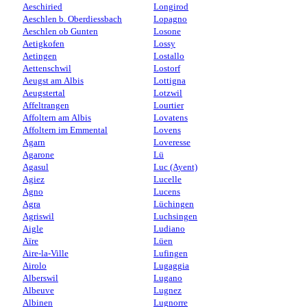
Aeschiried
Longirod
Aeschlen b. Oberdiessbach
Lopagno
Aeschlen ob Gunten
Losone
Aetigkofen
Lossy
Aetingen
Lostallo
Aettenschwil
Lostorf
Aeugst am Albis
Lottigna
Aeugstertal
Lotzwil
Affeltrangen
Lourtier
Affoltern am Albis
Lovatens
Affoltern im Emmental
Lovens
Agarn
Loveresse
Agarone
Lü
Agasul
Luc (Ayent)
Agiez
Lucelle
Agno
Lucens
Agra
Lüchingen
Agriswil
Luchsingen
Aigle
Ludiano
Aïre
Lüen
Aire-la-Ville
Lufingen
Airolo
Lugaggia
Alberswil
Lugano
Albeuve
Lugnez
Albinen
Lugnorre