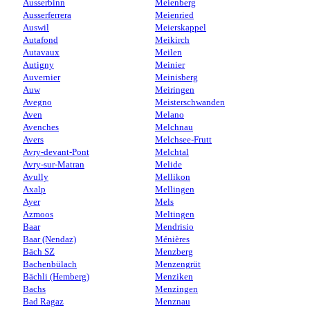
Ausserbinn
Meienberg
Ausserferrera
Meienried
Auswil
Meierskappel
Autafond
Meikirch
Autavaux
Meilen
Autigny
Meinier
Auvernier
Meinisberg
Auw
Meiringen
Avegno
Meisterschwanden
Aven
Melano
Avenches
Melchnau
Avers
Melchsee-Frutt
Avry-devant-Pont
Melchtal
Avry-sur-Matran
Melide
Avully
Mellikon
Axalp
Mellingen
Ayer
Mels
Azmoos
Meltingen
Baar
Mendrisio
Baar (Nendaz)
Ménières
Bäch SZ
Menzberg
Bachenbülach
Menzengrüt
Bächli (Hemberg)
Menziken
Bachs
Menzingen
Bad Ragaz
Menznau