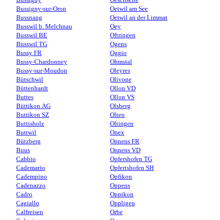
Bussigny-sur-Oron
Oetwil am See
Bussnang
Oetwil an der Limmat
Busswil b. Melchnau
Oey
Busswil BE
Oftringen
Busswil TG
Ogens
Bussy FR
Oggio
Bussy-Chardonney
Ohmstal
Bussy-sur-Moudon
Oleyres
Bütschwil
Olivone
Büttenhardt
Ollon VD
Buttes
Ollon VS
Büttikon AG
Olsberg
Buttikon SZ
Olten
Buttisholz
Oltingen
Buttwil
Onex
Bützberg
Onnens FR
Buus
Onnens VD
Cabbio
Opfershofen TG
Cademario
Opfertshofen SH
Cadempino
Opfikon
Cadenazzo
Oppens
Cadro
Oppikon
Cagiallo
Oppligen
Calfreisen
Orbe