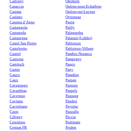
Cartigny
Ottoberg
Casaccia
Oulens-sous-Echallens
Casima
Oulens-sur-Lucens
Caslano
Ovronnaz
Cassina d’Agno
Pagig
Castagnola
Pailly
Castaneda
Palagnedra
Castasegna
Palasuit (Liddes)
Castel San Pietro
Palézieux
Castelrotto
Palézieux-Village
Castiel
Pambio-Noranco
Castione
Pampigny
Castrisch
Panex
Castro
Pany
Cauco
Paradiso
Caux
Parpan
Cavagnago
Parsonz
Cavardiras
Paspels
Cavergno
Passugg
Caviano
Paudex
Cavigliano
Payerne
Cazis
Pazzallo
Céligny
Peccia
Cerentino
Pedrinate
Cerniat FR
Peiden