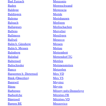
Bad Zurzach
Menzonio
Baden
Merenschwand
Baldegg
Mergoscia
Baldingen
Meride
Balerna
Merishausen
Balgach
Merligen
Ballaigues
Merlischachen
Ballens
Mervelier
Ballmoos
Merzligen
Ballwil
Mesocco
Balm b. Günsberg
Messen
Balm b. Messen
Mettau
Balmberg
Mettembert
Balsthal
Mettendorf TG
Balterswil
Mettlen
Baltschieder
Mettmenstetten
Banco
Metzerlen
Bangerten b. Dieterswil
Mex VD
Bänk (Dägerlen)
Mex VS
Bannwil
Meyriez
Bärau
Meyrin
Barbengo
Mézery-près-Donneloye
Barberêche
Mézières FR
Bäretswil
Mézières VD
Bargen BE
Mezzovico