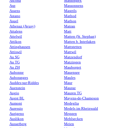
Ascona
Massongex
Asp
Massonnens
Assens
Mastrils
Astano
Mathod
Asuel
Mathon
Athenaz (Avusy)
Matran
Attalens
Matt
Attelwil
Matten (St. Stephan)
Attikon
Matten b. Interlaken
Attinghausen
Mattstetten
Attiswil
Mattwil
Au SG
Matzendorf
Au TG
Matzingen
Au ZH
Mauborget
Aubonne
Mauensee
Auboranges
Maules
Auddes-sur-Riddes
Maur
Auenstein
Mauraz
Augio
Mauren TG
Augst BL
Mayens-de-Chamoson
Aumont
Medeglia
Auressio
Medels im Rheinwald
Aurigeno
Meggen
Auslikon
Mehlsecken
Ausserberg
Meien