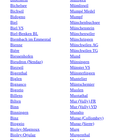
Bichelsee
Mümliswil
Bichwil
Mumpé Medel
Bidogno
Mumpf
Biel
Münchenbuchsee
Biel VS
Münchenstein
Biel-Benken BL
Münchenwiler
Biembach im Emmental
Münchringen
Bienne
Münchwilen AG
Bière
Münchwilen TG
Biessenhofen
Mund
Bieudron (Nendaz)
Münsingen
Biezwil
Münster VS
Bigenthal
Münsterlingen
Biglen
Muntelier
Bignasco
Müntschemier
Bigorio
Muolen
Billens
Muotathal
Bilten
Mur (Vully) FR
Binn
Mur (Vully) VD
Binningen
Muralto
Binz
Muraz (Collombey)
Bioggio
Muraz (Sierre)
Bioley-Magnoux
Murg
Bioley-Orjulaz
Murgenthal