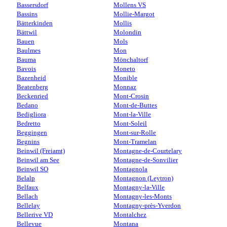
Bassersdorf
Mollens VS
Bassins
Mollie-Margot
Bätterkinden
Mollis
Bättwil
Molondin
Bauen
Mols
Baulmes
Mon
Bauma
Mönchaltorf
Bavois
Moneto
Bazenheid
Monible
Beatenberg
Monnaz
Beckenried
Mont-Crosin
Bedano
Mont-de-Buttes
Bedigliora
Mont-la-Ville
Bedretto
Mont-Soleil
Beggingen
Mont-sur-Rolle
Begnins
Mont-Tramelan
Beinwil (Freiamt)
Montagne-de-Courtelary
Beinwil am See
Montagne-de-Sonvilier
Beinwil SO
Montagnola
Belalp
Montagnon (Leytron)
Belfaux
Montagny-la-Ville
Bellach
Montagny-les-Monts
Bellelay
Montagny-près-Yverdon
Bellerive VD
Montalchez
Bellevue
Montana