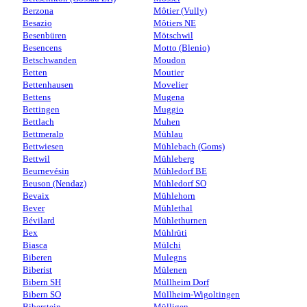
Berzona
Môtier (Vully)
Besazio
Môtiers NE
Besenbüren
Mötschwil
Besencens
Motto (Blenio)
Betschwanden
Moudon
Betten
Moutier
Bettenhausen
Movelier
Bettens
Mugena
Bettingen
Muggio
Bettlach
Muhen
Bettmeralp
Mühlau
Bettwiesen
Mühlebach (Goms)
Bettwil
Mühleberg
Beurnevésin
Mühledorf BE
Beuson (Nendaz)
Mühledorf SO
Bevaix
Mühlehorn
Bever
Mühlethal
Bévilard
Mühlethurnen
Bex
Mühlrüti
Biasca
Mülchi
Biberen
Mulegns
Biberist
Mülenen
Bibern SH
Müllheim Dorf
Bibern SO
Müllheim-Wigoltingen
Biberstein
Mülligen