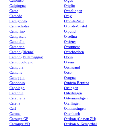
Calonico
Orges
Calpiogna
Origlio
Cama
Ormalingen
Camedo
Orny
Camignolo
Oron-la-Ville
Camischolas
Oron-le-Châtel
Camorino
Orpund
Campascio
Orselina
Campello
Orsières
Camperio
Orsonnens
Campo (Blenio)
Ortschwaben
Campo (Vallemaggia)
Orvin
Campocologno
Orzens
Campora
Oschwand
Camuns
Osco
Caneggio
Osogna
Canobbio
Ospizio Bernina
Capolago
Ossingen
Carabbia
Osterfingen
Carabietta
Ostermundigen
Carena
Otelfingen
Carì
Othmarsingen
Carona
Ottenbach
Carouge GE
Ottikon (Gossau ZH)
Carrouge VD
Ottikon b. Kemptthal