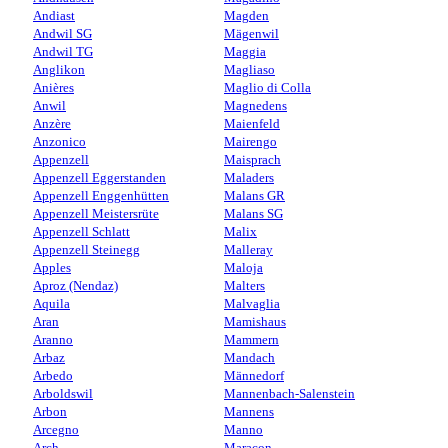
Andiast
Magden
Andwil SG
Mägenwil
Andwil TG
Maggia
Anglikon
Magliaso
Anières
Maglio di Colla
Anwil
Magnedens
Anzère
Maienfeld
Anzonico
Mairengo
Appenzell
Maisprach
Appenzell Eggerstanden
Maladers
Appenzell Enggenhütten
Malans GR
Appenzell Meistersrüte
Malans SG
Appenzell Schlatt
Malix
Appenzell Steinegg
Malleray
Apples
Maloja
Aproz (Nendaz)
Malters
Aquila
Malvaglia
Aran
Mamishaus
Aranno
Mammern
Arbaz
Mandach
Arbedo
Männedorf
Arboldswil
Mannenbach-Salenstein
Arbon
Mannens
Arcegno
Manno
Arch
Maracon