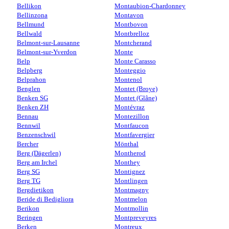
Bellikon
Montaubion-Chardonney
Bellinzona
Montavon
Bellmund
Montbovon
Bellwald
Montbrelloz
Belmont-sur-Lausanne
Montcherand
Belmont-sur-Yverdon
Monte
Belp
Monte Carasso
Belpberg
Monteggio
Belprahon
Montenol
Benglen
Montet (Broye)
Benken SG
Montet (Glâne)
Benken ZH
Montévraz
Bennau
Montezillon
Bennwil
Montfaucon
Benzenschwil
Montfavergier
Bercher
Mönthal
Berg (Dägerlen)
Montherod
Berg am Irchel
Monthey
Berg SG
Montignez
Berg TG
Montlingen
Bergdietikon
Montmagny
Beride di Bedigliora
Montmelon
Berikon
Montmollin
Beringen
Montpreveyres
Berken
Montreux