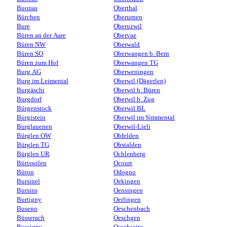
Buonas
Oberthal
Bürchen
Oberurnen
Bure
Oberuzwil
Büren an der Aare
Obervaz
Büren NW
Oberwald
Büren SO
Oberwangen b. Bern
Büren zum Hof
Oberwangen TG
Burg AG
Oberweningen
Burg im Leimental
Oberwil (Dägerlen)
Burgäschi
Oberwil b. Büren
Burgdorf
Oberwil b. Zug
Bürgenstock
Oberwil BL
Burgistein
Oberwil im Simmental
Burglauenen
Oberwil-Lieli
Bürglen OW
Obfelden
Bürglen TG
Obstalden
Bürglen UR
Ochlenberg
Büriswilen
Ocourt
Büron
Odogno
Bursinel
Oekingen
Bursins
Oensingen
Burtigny
Oerlingen
Buseno
Oeschenbach
Büsserach
Oeschgen
Bussigny
Oeschseite