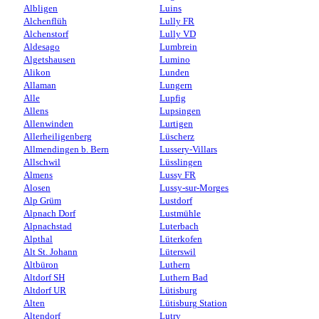
Albligen
Luins
Alchenflüh
Lully FR
Alchenstorf
Lully VD
Aldesago
Lumbrein
Algetshausen
Lumino
Alikon
Lunden
Allaman
Lungern
Alle
Lupfig
Allens
Lupsingen
Allenwinden
Lurtigen
Allerheiligenberg
Lüscherz
Allmendingen b. Bern
Lussery-Villars
Allschwil
Lüsslingen
Almens
Lussy FR
Alosen
Lussy-sur-Morges
Alp Grüm
Lustdorf
Alpnach Dorf
Lustmühle
Alpnachstad
Luterbach
Alpthal
Lüterkofen
Alt St. Johann
Lüterswil
Altbüron
Luthern
Altdorf SH
Luthern Bad
Altdorf UR
Lütisburg
Alten
Lütisburg Station
Altendorf
Lutry