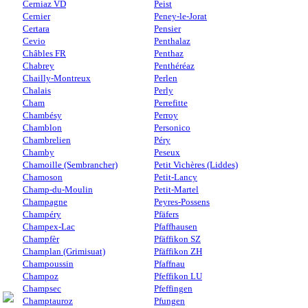
Cerniaz VD
Peist
Cernier
Peney-le-Jorat
Certara
Pensier
Cevio
Penthalaz
Châbles FR
Penthaz
Chabrey
Penthéréaz
Chailly-Montreux
Perlen
Chalais
Perly
Cham
Perrefitte
Chambésy
Perroy
Chamblon
Personico
Chambrelien
Péry
Chamby
Peseux
Chamoille (Sembrancher)
Petit Vichères (Liddes)
Chamoson
Petit-Lancy
Champ-du-Moulin
Petit-Martel
Champagne
Peyres-Possens
Champéry
Pfäfers
Champex-Lac
Pfaffhausen
Champfèr
Pfäffikon SZ
Champlan (Grimisuat)
Pfäffikon ZH
Champoussin
Pfaffnau
Champoz
Pfeffikon LU
Champsec
Pfeffingen
Champtauroz
Pfungen