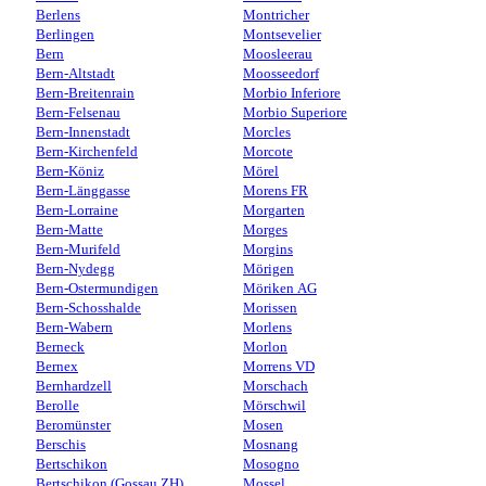
Berlens
Montricher
Berlingen
Montsevelier
Bern
Moosleerau
Bern-Altstadt
Moosseedorf
Bern-Breitenrain
Morbio Inferiore
Bern-Felsenau
Morbio Superiore
Bern-Innenstadt
Morcles
Bern-Kirchenfeld
Morcote
Bern-Köniz
Mörel
Bern-Länggasse
Morens FR
Bern-Lorraine
Morgarten
Bern-Matte
Morges
Bern-Murifeld
Morgins
Bern-Nydegg
Mörigen
Bern-Ostermundigen
Möriken AG
Bern-Schosshalde
Morissen
Bern-Wabern
Morlens
Berneck
Morlon
Bernex
Morrens VD
Bernhardzell
Morschach
Berolle
Mörschwil
Beromünster
Mosen
Berschis
Mosnang
Bertschikon
Mosogno
Bertschikon (Gossau ZH)
Mossel