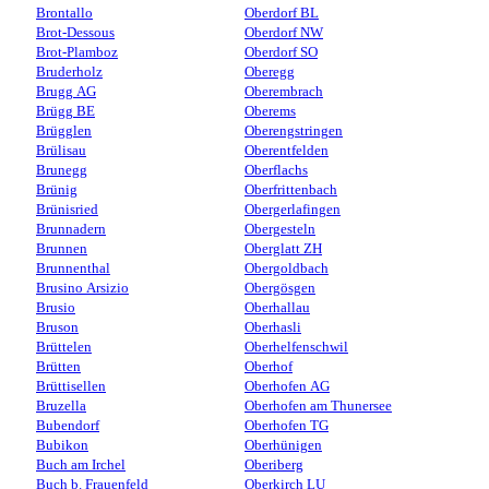
Brontallo
Oberdorf BL
Brot-Dessous
Oberdorf NW
Brot-Plamboz
Oberdorf SO
Bruderholz
Oberegg
Brugg AG
Oberembrach
Brügg BE
Oberems
Brügglen
Oberengstringen
Brülisau
Oberentfelden
Brunegg
Oberflachs
Brünig
Oberfrittenbach
Brünisried
Obergerlafingen
Brunnadern
Obergesteln
Brunnen
Oberglatt ZH
Brunnenthal
Obergoldbach
Brusino Arsizio
Obergösgen
Brusio
Oberhallau
Bruson
Oberhasli
Brüttelen
Oberhelfenschwil
Brütten
Oberhof
Brüttisellen
Oberhofen AG
Bruzella
Oberhofen am Thunersee
Bubendorf
Oberhofen TG
Bubikon
Oberhünigen
Buch am Irchel
Oberiberg
Buch b. Frauenfeld
Oberkirch LU