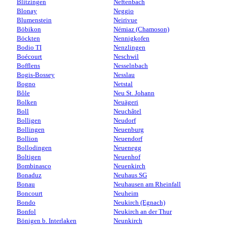
Blitzingen
Neftenbach
Blonay
Neggio
Blumenstein
Neirivue
Böbikon
Némiaz (Chamoson)
Böckten
Nennigkofen
Bodio TI
Nenzlingen
Boécourt
Neschwil
Bofflens
Nesselnbach
Bogis-Bossey
Nesslau
Bogno
Netstal
Bôle
Neu St. Johann
Bolken
Neuägeri
Boll
Neuchâtel
Bolligen
Neudorf
Bollingen
Neuenburg
Bollion
Neuendorf
Bollodingen
Neuenegg
Boltigen
Neuenhof
Bombinasco
Neuenkirch
Bonaduz
Neuhaus SG
Bonau
Neuhausen am Rheinfall
Boncourt
Neuheim
Bondo
Neukirch (Egnach)
Bonfol
Neukirch an der Thur
Bönigen b. Interlaken
Neunkirch