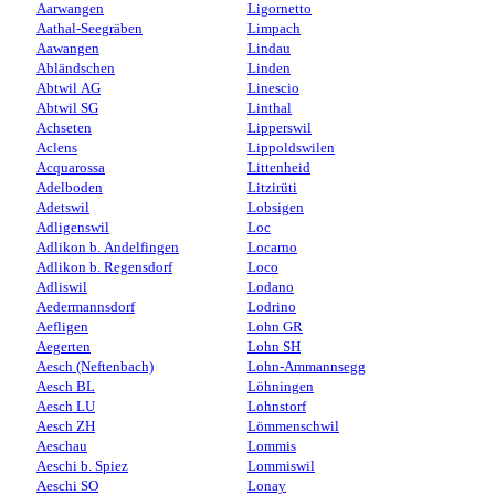
Aarwangen
Ligornetto
Aathal-Seegräben
Limpach
Aawangen
Lindau
Abländschen
Linden
Abtwil AG
Linescio
Abtwil SG
Linthal
Achseten
Lipperswil
Aclens
Lippoldswilen
Acquarossa
Littenheid
Adelboden
Litzirüti
Adetswil
Lobsigen
Adligenswil
Loc
Adlikon b. Andelfingen
Locarno
Adlikon b. Regensdorf
Loco
Adliswil
Lodano
Aedermannsdorf
Lodrino
Aefligen
Lohn GR
Aegerten
Lohn SH
Aesch (Neftenbach)
Lohn-Ammannsegg
Aesch BL
Löhningen
Aesch LU
Lohnstorf
Aesch ZH
Lömmenschwil
Aeschau
Lommis
Aeschi b. Spiez
Lommiswil
Aeschi SO
Lonay