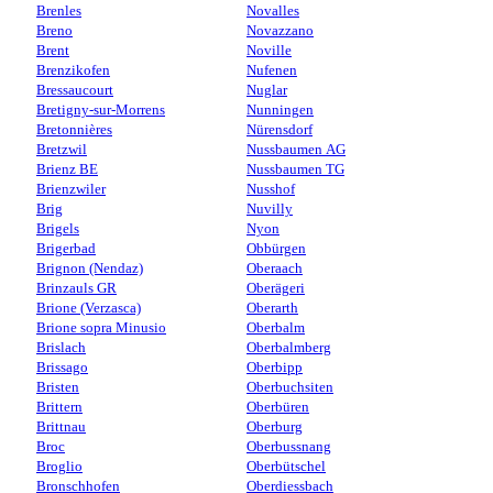
Brenles
Novalles
Breno
Novazzano
Brent
Noville
Brenzikofen
Nufenen
Bressaucourt
Nuglar
Bretigny-sur-Morrens
Nunningen
Bretonnières
Nürensdorf
Bretzwil
Nussbaumen AG
Brienz BE
Nussbaumen TG
Brienzwiler
Nusshof
Brig
Nuvilly
Brigels
Nyon
Brigerbad
Obbürgen
Brignon (Nendaz)
Oberaach
Brinzauls GR
Oberägeri
Brione (Verzasca)
Oberarth
Brione sopra Minusio
Oberbalm
Brislach
Oberbalmberg
Brissago
Oberbipp
Bristen
Oberbuchsiten
Brittern
Oberbüren
Brittnau
Oberburg
Broc
Oberbussnang
Broglio
Oberbütschel
Bronschhofen
Oberdiessbach