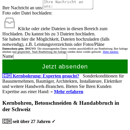
Ihre Nachricht an uns:
Foto oder Datei hochladen:
Klicke oder ziehe Dateien in diesen Bereich zum
Hochladen.
Du kannst bis zu 3 Dateien hochladen.
Sie haben hier die Möglichkeit, Dateien hochzuladen (falls
notwendig), z.B. Leistungsverzeichnis oder Fotos/Pläne
Datenschutz gem. DSGVO
: Die einzutragenden Daten werden ausschließlich zur Bearbeitung Ihre Anfrage
erhoben und gespeichert. Nach Bearbeitung der Anfrage werden diese wieder gelöscht.
Mehr darüber.
Name
Jetzt absenden
🇨🇭 Kernbohrung: Experten gesucht?
Sonderkonditionen für
Bauunternehmen, Bauträger, Architekten, Installateure, Elektriker
und weitere Handwerk-Branchen. Bieten Sie Ihren Kunden
Expertise aus einer Hand: »
Mehr erfahren
Kernbohren, Betonschneiden & Handabbruch in
der Schweiz
🇨🇭 seit über 27 Jahren ✓