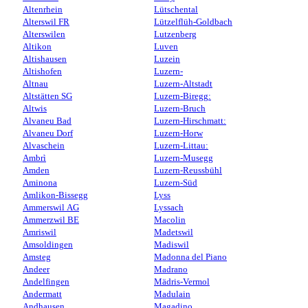
Altenrhein
Lütschental
Alterswil FR
Lützelflüh-Goldbach
Alterswilen
Lutzenberg
Altikon
Luven
Altishausen
Luzein
Altishofen
Luzern-
Altnau
Luzern-Altstadt
Altstätten SG
Luzern-Biregg:
Altwis
Luzern-Bruch
Alvaneu Bad
Luzern-Hirschmatt:
Alvaneu Dorf
Luzern-Horw
Alvaschein
Luzern-Littau:
Ambrì
Luzern-Musegg
Amden
Luzern-Reussbühl
Aminona
Luzern-Süd
Amlikon-Bissegg
Lyss
Ammerswil AG
Lyssach
Ammerzwil BE
Macolin
Amriswil
Madetswil
Amsoldingen
Madiswil
Amsteg
Madonna del Piano
Andeer
Madrano
Andelfingen
Mädris-Vermol
Andermatt
Madulain
Andhausen
Magadino