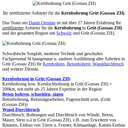
Ihr zertifizierter Anbieter für die
Kernbohrung Grüt (Gossau ZH)
.
Das Team um
Damir Oroslan
ist mit über 27 Jahren Erfahrung Ihr
zertifizierter
Anbieter für die
Kernbohrung
in
Grüt (Gossau ZH)
und der gesamten Region um
Schweiz
und Grüt (Gossau ZH).
Schwäbische Sorgfalt, moderne Technik und geschultes
Fachpersonal
fü haargenaue u. saubere Ausführung aller Arbeiten
in
Grüt (Gossau ZH) für
Kernbohren, Betonbohren, Wanddurchbruch
und weitere Dienste.
Kernbohrung in Grüt (Gossau ZH)
Kernbohrung bzw. Kernlochbohrung in Grüt (Gossau ZH) +
200km, seit mehr als 25 Jahren Expertise in der Region
Beton bohren, schneiden, sägen
Betonbohrung, Betonsägearbeiten, Fugenschnitt uvm. (Grüt
(Gossau ZH))
Wand-Durchbruch
Durchbruch: Bohrungen und Durchbruch von Wände, Beton,
Mauer, Stein u.ä in Grüt (Gossau ZH), z.B. zum Erweitern von
Räumen, Einbau von Türen u. Fenster, Klimaanlage, Kamin-Einbau