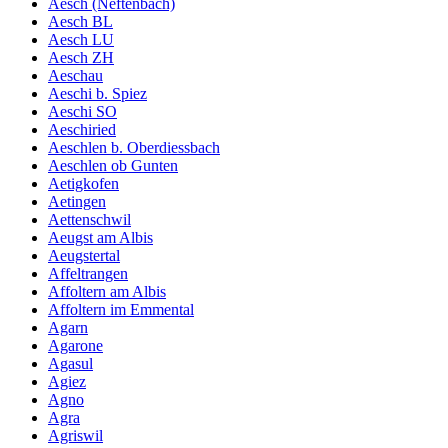
Aesch (Neftenbach)
Aesch BL
Aesch LU
Aesch ZH
Aeschau
Aeschi b. Spiez
Aeschi SO
Aeschiried
Aeschlen b. Oberdiessbach
Aeschlen ob Gunten
Aetigkofen
Aetingen
Aettenschwil
Aeugst am Albis
Aeugstertal
Affeltrangen
Affoltern am Albis
Affoltern im Emmental
Agarn
Agarone
Agasul
Agiez
Agno
Agra
Agriswil