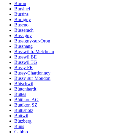
Büron
Bursinel
Bursins
Burtigny
Buseno
Büsserach
Bussigny
Bussigny-sur-Oron
Bussnang
Busswil b. Melchnau
Busswil BE
Busswil TG
Bussy FR
Bussy-Chardonney
Bussy-sur-Moudon
Bütschwil
Büttenhardt
Buttes
Büttikon AG
Buttikon SZ
Buttisholz
Buttwil
Bützberg
Buus
Cabbio