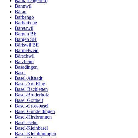
Bänk (Dägerlen)
Bannwil
Bärau
Barbengo
Barberêche
Bäretswil
Bargen BE
Bargen SH
Bäriswil BE
Barmelweid
Bärschwil
Barzheim
Basadingen
Basel
Basel-Altstadt
Basel-Am Ring
Basel-Bachletten
Basel-Bruderholz
Basel-Gotthelf
Basel-Grossbasel
Basel-Gundeldingen
Basel-Hirzbrunnen
Basel-Iselin
Basel-Kleinbasel
Basel-Kleinhüningen