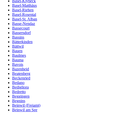
Basel-Klybeck
Basel-Matthäus
Basel-Riehen
Basel-Rosental
Basel-St. Alban
Basse-Nendaz
Bassecourt
Bassersdorf
Bassins
Bätterkinden
Bättwil
Bauen
Baulmes
Bauma
Bavois
Bazenheid
Beatenberg
Beckenried
Bedano
Bedigliora
Bedretto
Beggingen
Begnins
Beinwil (Freiamt)
Beinwil am See