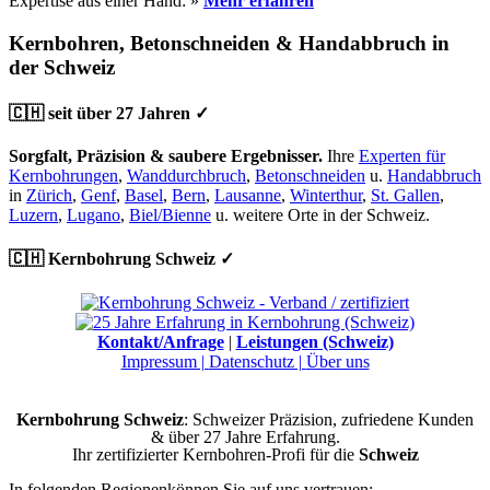
Expertise aus einer Hand: »
Mehr erfahren
Kernbohren, Betonschneiden & Handabbruch in
der Schweiz
🇨🇭 seit über 27 Jahren ✓
Sorgfalt, Präzision & saubere Ergebnisser.
Ihre
Experten für
Kernbohrungen
,
Wanddurchbruch
,
Betonschneiden
u.
Handabbruch
in
Zürich
,
Genf
,
Basel
,
Bern
,
Lausanne
,
Winterthur
,
St. Gallen
,
Luzern
,
Lugano
,
Biel/Bienne
u. weitere Orte in der Schweiz.
🇨🇭 Kernbohrung Schweiz ✓
Kontakt/Anfrage
|
Leistungen (Schweiz)
Impressum |
Datenschutz |
Über uns
Kernbohrung Schweiz
: Schweizer Präzision, zufriedene Kunden
& über 27 Jahre Erfahrung.
Ihr zertifizierter Kernbohren-Profi für die
Schweiz
In folgenden Regionenkönnen Sie auf uns vertrauen: