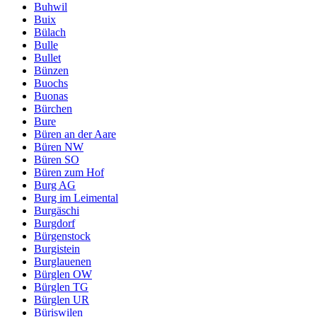
Buhwil
Buix
Bülach
Bulle
Bullet
Bünzen
Buochs
Buonas
Bürchen
Bure
Büren an der Aare
Büren NW
Büren SO
Büren zum Hof
Burg AG
Burg im Leimental
Burgäschi
Burgdorf
Bürgenstock
Burgistein
Burglauenen
Bürglen OW
Bürglen TG
Bürglen UR
Büriswilen