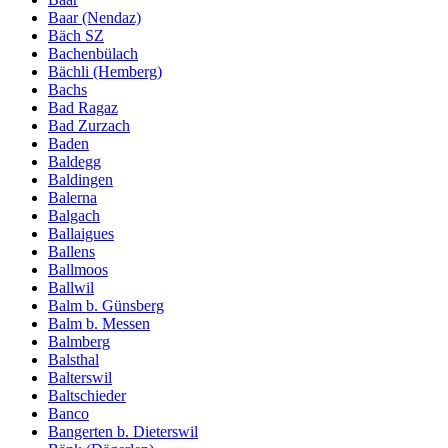
Baar (Nendaz)
Bäch SZ
Bachenbülach
Bächli (Hemberg)
Bachs
Bad Ragaz
Bad Zurzach
Baden
Baldegg
Baldingen
Balerna
Balgach
Ballaigues
Ballens
Ballmoos
Ballwil
Balm b. Günsberg
Balm b. Messen
Balmberg
Balsthal
Balterswil
Baltschieder
Banco
Bangerten b. Dieterswil