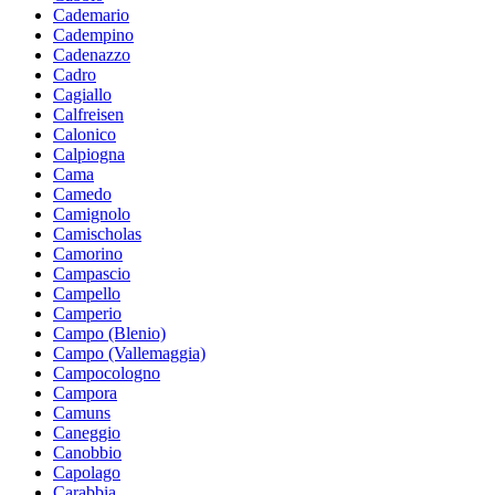
Cademario
Cadempino
Cadenazzo
Cadro
Cagiallo
Calfreisen
Calonico
Calpiogna
Cama
Camedo
Camignolo
Camischolas
Camorino
Campascio
Campello
Camperio
Campo (Blenio)
Campo (Vallemaggia)
Campocologno
Campora
Camuns
Caneggio
Canobbio
Capolago
Carabbia