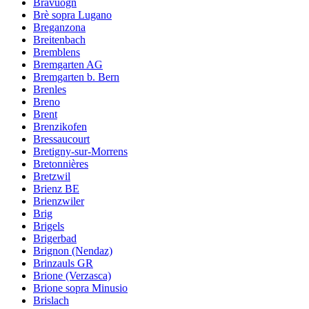
Bravuogn
Brè sopra Lugano
Breganzona
Breitenbach
Bremblens
Bremgarten AG
Bremgarten b. Bern
Brenles
Breno
Brent
Brenzikofen
Bressaucourt
Bretigny-sur-Morrens
Bretonnières
Bretzwil
Brienz BE
Brienzwiler
Brig
Brigels
Brigerbad
Brignon (Nendaz)
Brinzauls GR
Brione (Verzasca)
Brione sopra Minusio
Brislach