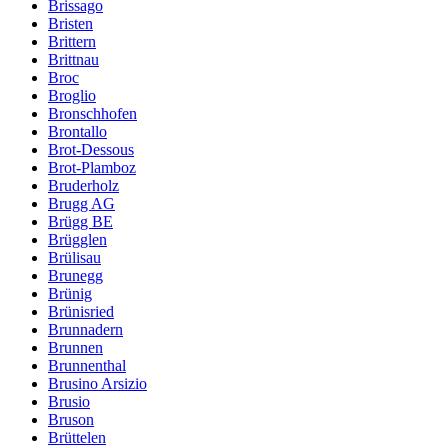
Brissago
Bristen
Brittern
Brittnau
Broc
Broglio
Bronschhofen
Brontallo
Brot-Dessous
Brot-Plamboz
Bruderholz
Brugg AG
Brügg BE
Brügglen
Brülisau
Brunegg
Brünig
Brünisried
Brunnadern
Brunnen
Brunnenthal
Brusino Arsizio
Brusio
Bruson
Brüttelen