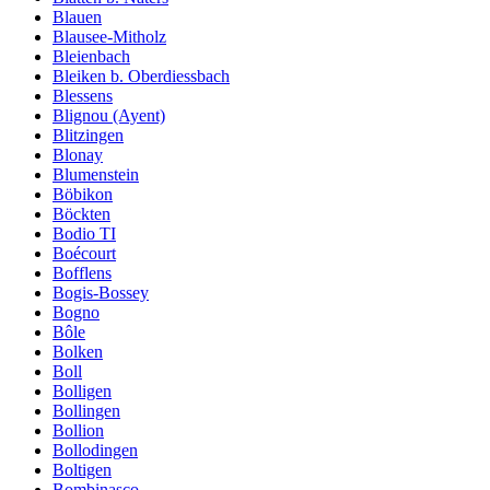
Blauen
Blausee-Mitholz
Bleienbach
Bleiken b. Oberdiessbach
Blessens
Blignou (Ayent)
Blitzingen
Blonay
Blumenstein
Böbikon
Böckten
Bodio TI
Boécourt
Bofflens
Bogis-Bossey
Bogno
Bôle
Bolken
Boll
Bolligen
Bollingen
Bollion
Bollodingen
Boltigen
Bombinasco