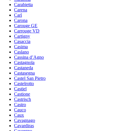
Carabietta
Carena
Carì
Carona
Carouge GE
Carrouge VD
Cartigny
Casaccia
Casima
Caslano
Cassina d’Agno
Castagnola
Castaneda
Castasegna
Castel San Pietro
Castelrotto
Castiel
Castione
Castrisch
Castro
Cauco
Caux
Cavagnago
Cavardiras
Cavergno