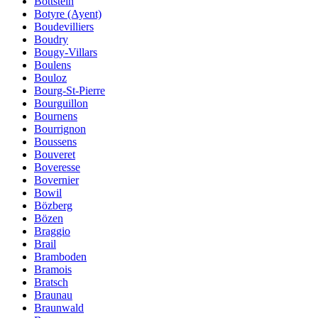
Böttstein
Botyre (Ayent)
Boudevilliers
Boudry
Bougy-Villars
Boulens
Bouloz
Bourg-St-Pierre
Bourguillon
Bournens
Bourrignon
Boussens
Bouveret
Boveresse
Bovernier
Bowil
Bözberg
Bözen
Braggio
Brail
Bramboden
Bramois
Bratsch
Braunau
Braunwald