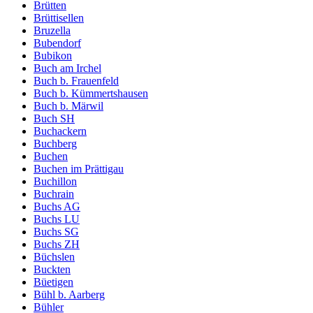
Brütten
Brüttisellen
Bruzella
Bubendorf
Bubikon
Buch am Irchel
Buch b. Frauenfeld
Buch b. Kümmertshausen
Buch b. Märwil
Buch SH
Buchackern
Buchberg
Buchen
Buchen im Prättigau
Buchillon
Buchrain
Buchs AG
Buchs LU
Buchs SG
Buchs ZH
Büchslen
Buckten
Büetigen
Bühl b. Aarberg
Bühler