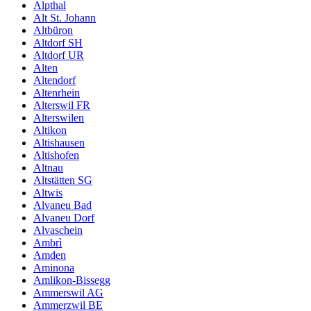
Alpthal
Alt St. Johann
Altbüron
Altdorf SH
Altdorf UR
Alten
Altendorf
Altenrhein
Alterswil FR
Alterswilen
Altikon
Altishausen
Altishofen
Altnau
Altstätten SG
Altwis
Alvaneu Bad
Alvaneu Dorf
Alvaschein
Ambrì
Amden
Aminona
Amlikon-Bissegg
Ammerswil AG
Ammerzwil BE