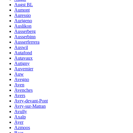
Augst BL
Aumont
Auressio
Aurigeno
Auslikon
Ausserberg
Ausserbinn
Ausserferrera
Auswil
Autafond
Autavaux
Autigny
Auvernier
Auw
Avegno
Aven
Avenches
Avers
Avry-devant-Pont
Avry-sur-Matran
Avully
Axalp
Ayer
Azmoos
Baar