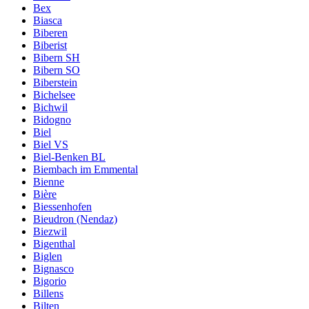
Bex
Biasca
Biberen
Biberist
Bibern SH
Bibern SO
Biberstein
Bichelsee
Bichwil
Bidogno
Biel
Biel VS
Biel-Benken BL
Biembach im Emmental
Bienne
Bière
Biessenhofen
Bieudron (Nendaz)
Biezwil
Bigenthal
Biglen
Bignasco
Bigorio
Billens
Bilten