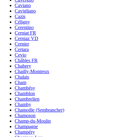
Caviano
Cavigliano
Cazis
Céligny
Cerentino
Cerniat FR
Cerniaz VD
Cernier
Certara
Cevio
Châbles FR
Chabrey
Chailly-Montreux
Chalais
Cham
Chambésy
Chamblon
Chambrelien
Chamby
Chamoille (Sembrancher)
Chamoson
Champ-du-Moulin
Champagne
Champéry