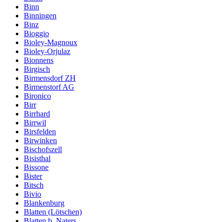
Binn
Binningen
Binz
Bioggio
Bioley-Magnoux
Bioley-Orjulaz
Bionnens
Birgisch
Birmensdorf ZH
Birmenstorf AG
Bironico
Birr
Birrhard
Birrwil
Birsfelden
Birwinken
Bischofszell
Bisisthal
Bissone
Bister
Bitsch
Bivio
Blankenburg
Blatten (Lötschen)
Blatten b. Naters