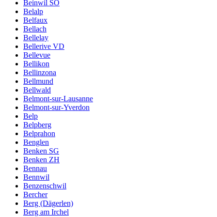
Beinwil SO
Belalp
Belfaux
Bellach
Bellelay
Bellerive VD
Bellevue
Bellikon
Bellinzona
Bellmund
Bellwald
Belmont-sur-Lausanne
Belmont-sur-Yverdon
Belp
Belpberg
Belprahon
Benglen
Benken SG
Benken ZH
Bennau
Bennwil
Benzenschwil
Bercher
Berg (Dägerlen)
Berg am Irchel