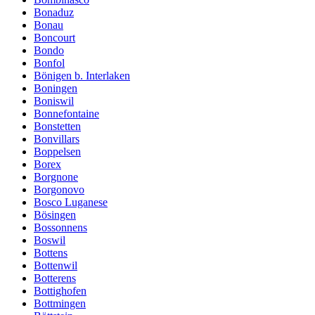
Bonaduz
Bonau
Boncourt
Bondo
Bonfol
Bönigen b. Interlaken
Boningen
Boniswil
Bonnefontaine
Bonstetten
Bonvillars
Boppelsen
Borex
Borgnone
Borgonovo
Bosco Luganese
Bösingen
Bossonnens
Boswil
Bottens
Bottenwil
Botterens
Bottighofen
Bottmingen