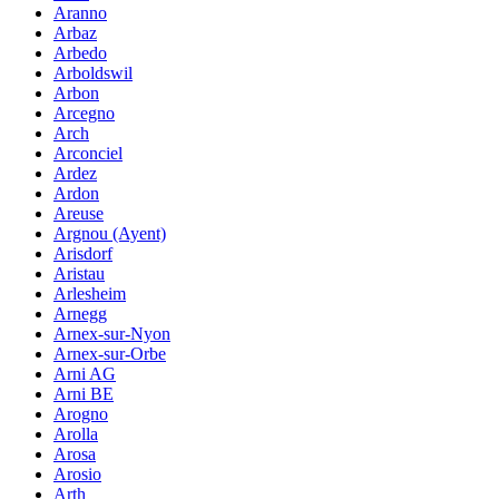
Aranno
Arbaz
Arbedo
Arboldswil
Arbon
Arcegno
Arch
Arconciel
Ardez
Ardon
Areuse
Argnou (Ayent)
Arisdorf
Aristau
Arlesheim
Arnegg
Arnex-sur-Nyon
Arnex-sur-Orbe
Arni AG
Arni BE
Arogno
Arolla
Arosa
Arosio
Arth