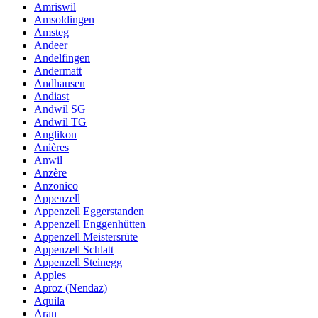
Amriswil
Amsoldingen
Amsteg
Andeer
Andelfingen
Andermatt
Andhausen
Andiast
Andwil SG
Andwil TG
Anglikon
Anières
Anwil
Anzère
Anzonico
Appenzell
Appenzell Eggerstanden
Appenzell Enggenhütten
Appenzell Meistersrüte
Appenzell Schlatt
Appenzell Steinegg
Apples
Aproz (Nendaz)
Aquila
Aran