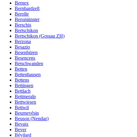
Bernex
Bernhardzell
Berolle
Beromünster
Berschis
Bertschikon
Bertschikon (Gossau ZH)
Berzona
Besazio
Besenbüren
Besencens
Betschwanden
Betten
Bettenhausen
Bettens
Bettingen
Bettlach
Bettmeralp
Bettwiesen
Bettwil
Beurnevésin
Beuson (Nendaz)
Bevaix
Bever
Bévilard