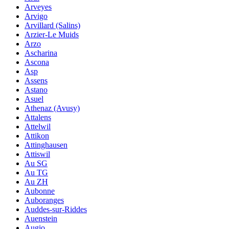
Arveyes
Arvigo
Arvillard (Salins)
Arzier-Le Muids
Arzo
Ascharina
Ascona
Asp
Assens
Astano
Asuel
Athenaz (Avusy)
Attalens
Attelwil
Attikon
Attinghausen
Attiswil
Au SG
Au TG
Au ZH
Aubonne
Auboranges
Auddes-sur-Riddes
Auenstein
Augio