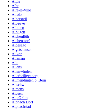
Aigle
Aïre
Aire-la-Ville
Airolo
Alberswil
Albeuve
Albinen
Albligen
Alchenflüh
Alchenstorf
Aldesago
Algetshausen
Alikon
Allaman
Alle
Allens
Allenwinden
Allerheiligenberg
Allmendingen b. Bern
Allschwil
Almens
Alosen
Alp Grüm
Alpnach Dorf
Alpnachstad