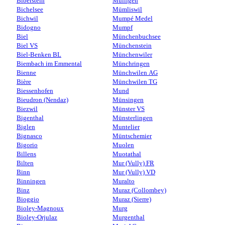
Biberstein
Mülligen
Bichelsee
Mümliswil
Bichwil
Mumpé Medel
Bidogno
Mumpf
Biel
Münchenbuchsee
Biel VS
Münchenstein
Biel-Benken BL
Münchenwiler
Biembach im Emmental
Münchringen
Bienne
Münchwilen AG
Bière
Münchwilen TG
Biessenhofen
Mund
Bieudron (Nendaz)
Münsingen
Biezwil
Münster VS
Bigenthal
Münsterlingen
Biglen
Muntelier
Bignasco
Müntschemier
Bigorio
Muolen
Billens
Muotathal
Bilten
Mur (Vully) FR
Binn
Mur (Vully) VD
Binningen
Muralto
Binz
Muraz (Collombey)
Bioggio
Muraz (Sierre)
Bioley-Magnoux
Murg
Bioley-Orjulaz
Murgenthal