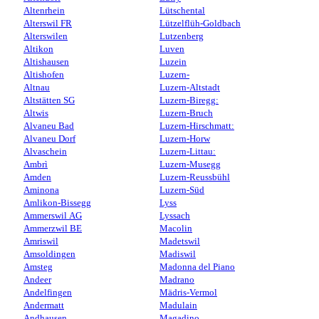
Altenrhein
Lütschental
Alterswil FR
Lützelflüh-Goldbach
Alterswilen
Lutzenberg
Altikon
Luven
Altishausen
Luzein
Altishofen
Luzern-
Altnau
Luzern-Altstadt
Altstätten SG
Luzern-Biregg:
Altwis
Luzern-Bruch
Alvaneu Bad
Luzern-Hirschmatt:
Alvaneu Dorf
Luzern-Horw
Alvaschein
Luzern-Littau:
Ambrì
Luzern-Musegg
Amden
Luzern-Reussbühl
Aminona
Luzern-Süd
Amlikon-Bissegg
Lyss
Ammerswil AG
Lyssach
Ammerzwil BE
Macolin
Amriswil
Madetswil
Amsoldingen
Madiswil
Amsteg
Madonna del Piano
Andeer
Madrano
Andelfingen
Mädris-Vermol
Andermatt
Madulain
Andhausen
Magadino