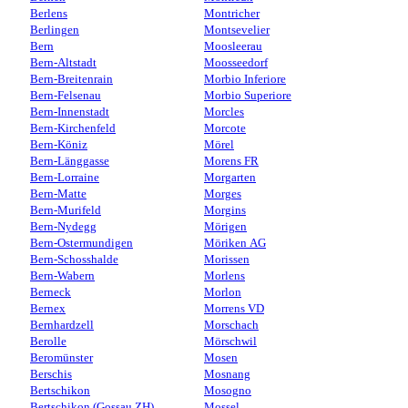
Berlens
Montricher
Berlingen
Montsevelier
Bern
Moosleerau
Bern-Altstadt
Moosseedorf
Bern-Breitenrain
Morbio Inferiore
Bern-Felsenau
Morbio Superiore
Bern-Innenstadt
Morcles
Bern-Kirchenfeld
Morcote
Bern-Köniz
Mörel
Bern-Länggasse
Morens FR
Bern-Lorraine
Morgarten
Bern-Matte
Morges
Bern-Murifeld
Morgins
Bern-Nydegg
Mörigen
Bern-Ostermundigen
Möriken AG
Bern-Schosshalde
Morissen
Bern-Wabern
Morlens
Berneck
Morlon
Bernex
Morrens VD
Bernhardzell
Morschach
Berolle
Mörschwil
Beromünster
Mosen
Berschis
Mosnang
Bertschikon
Mosogno
Bertschikon (Gossau ZH)
Mossel