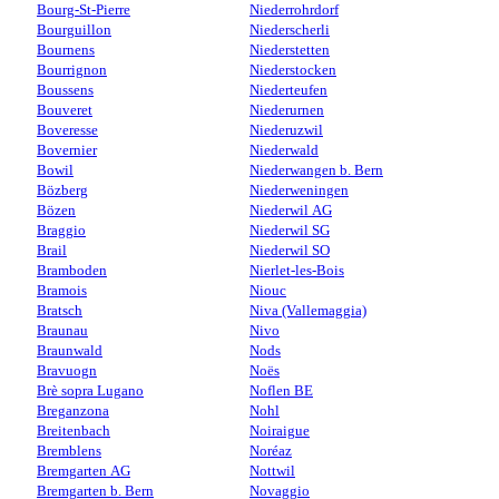
Bourg-St-Pierre
Niederrohrdorf
Bourguillon
Niederscherli
Bournens
Niederstetten
Bourrignon
Niederstocken
Boussens
Niederteufen
Bouveret
Niederurnen
Boveresse
Niederuzwil
Bovernier
Niederwald
Bowil
Niederwangen b. Bern
Bözberg
Niederweningen
Bözen
Niederwil AG
Braggio
Niederwil SG
Brail
Niederwil SO
Bramboden
Nierlet-les-Bois
Bramois
Niouc
Bratsch
Niva (Vallemaggia)
Braunau
Nivo
Braunwald
Nods
Bravuogn
Noës
Brè sopra Lugano
Noflen BE
Breganzona
Nohl
Breitenbach
Noiraigue
Bremblens
Noréaz
Bremgarten AG
Nottwil
Bremgarten b. Bern
Novaggio