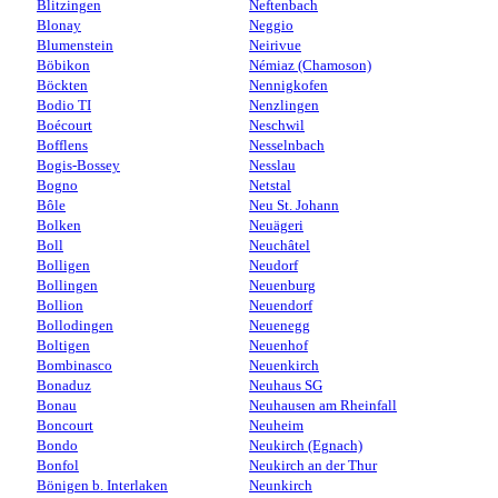
Blitzingen
Neftenbach
Blonay
Neggio
Blumenstein
Neirivue
Böbikon
Némiaz (Chamoson)
Böckten
Nennigkofen
Bodio TI
Nenzlingen
Boécourt
Neschwil
Bofflens
Nesselnbach
Bogis-Bossey
Nesslau
Bogno
Netstal
Bôle
Neu St. Johann
Bolken
Neuägeri
Boll
Neuchâtel
Bolligen
Neudorf
Bollingen
Neuenburg
Bollion
Neuendorf
Bollodingen
Neuenegg
Boltigen
Neuenhof
Bombinasco
Neuenkirch
Bonaduz
Neuhaus SG
Bonau
Neuhausen am Rheinfall
Boncourt
Neuheim
Bondo
Neukirch (Egnach)
Bonfol
Neukirch an der Thur
Bönigen b. Interlaken
Neunkirch