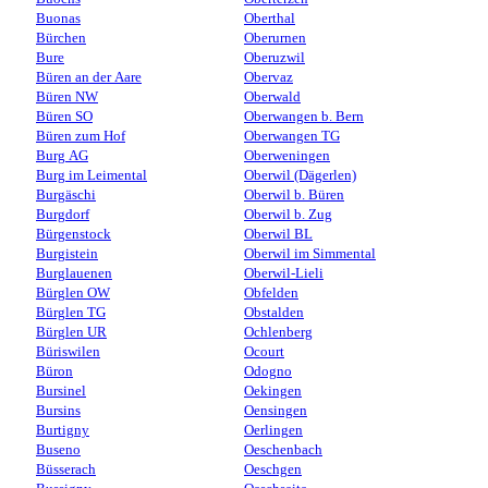
Buonas
Oberthal
Bürchen
Oberurnen
Bure
Oberuzwil
Büren an der Aare
Obervaz
Büren NW
Oberwald
Büren SO
Oberwangen b. Bern
Büren zum Hof
Oberwangen TG
Burg AG
Oberweningen
Burg im Leimental
Oberwil (Dägerlen)
Burgäschi
Oberwil b. Büren
Burgdorf
Oberwil b. Zug
Bürgenstock
Oberwil BL
Burgistein
Oberwil im Simmental
Burglauenen
Oberwil-Lieli
Bürglen OW
Obfelden
Bürglen TG
Obstalden
Bürglen UR
Ochlenberg
Büriswilen
Ocourt
Büron
Odogno
Bursinel
Oekingen
Bursins
Oensingen
Burtigny
Oerlingen
Buseno
Oeschenbach
Büsserach
Oeschgen