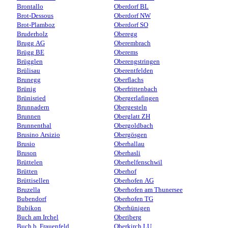
Brontallo
Oberdorf BL
Brot-Dessous
Oberdorf NW
Brot-Plamboz
Oberdorf SO
Bruderholz
Oberegg
Brugg AG
Oberembrach
Brügg BE
Oberems
Brügglen
Oberengstringen
Brülisau
Oberentfelden
Brunegg
Oberflachs
Brünig
Oberfrittenbach
Brünisried
Obergerlafingen
Brunnadern
Obergesteln
Brunnen
Oberglatt ZH
Brunnenthal
Obergoldbach
Brusino Arsizio
Obergösgen
Brusio
Oberhallau
Bruson
Oberhasli
Brüttelen
Oberhelfenschwil
Brütten
Oberhof
Brüttisellen
Oberhofen AG
Bruzella
Oberhofen am Thunersee
Bubendorf
Oberhofen TG
Bubikon
Oberhünigen
Buch am Irchel
Oberiberg
Buch b. Frauenfeld
Oberkirch LU