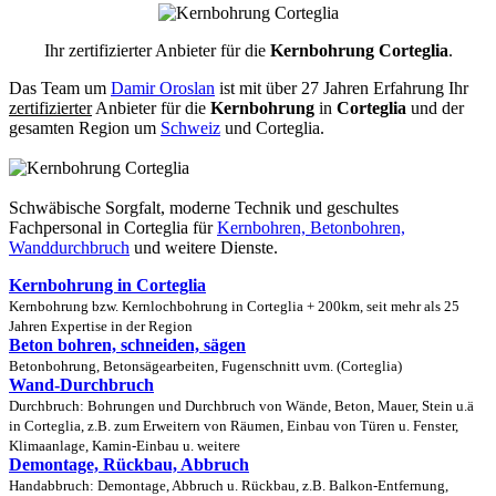
Ihr zertifizierter Anbieter für die
Kernbohrung Corteglia
.
Das Team um
Damir Oroslan
ist mit über 27 Jahren Erfahrung Ihr
zertifizierter
Anbieter für die
Kernbohrung
in
Corteglia
und der
gesamten Region um
Schweiz
und Corteglia.
Schwäbische Sorgfalt, moderne Technik und geschultes
Fachpersonal
in Corteglia für
Kernbohren, Betonbohren,
Wanddurchbruch
und weitere Dienste.
Kernbohrung in Corteglia
Kernbohrung bzw. Kernlochbohrung in Corteglia + 200km, seit mehr als 25
Jahren Expertise in der Region
Beton bohren, schneiden, sägen
Betonbohrung, Betonsägearbeiten, Fugenschnitt uvm. (Corteglia)
Wand-Durchbruch
Durchbruch: Bohrungen und Durchbruch von Wände, Beton, Mauer, Stein u.ä
in Corteglia, z.B. zum Erweitern von Räumen, Einbau von Türen u. Fenster,
Klimaanlage, Kamin-Einbau u. weitere
Demontage, Rückbau, Abbruch
Handabbruch: Demontage, Abbruch u. Rückbau, z.B. Balkon-Entfernung,