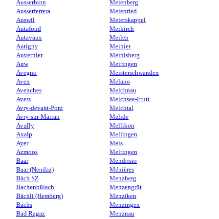
Ausserbinn
Meienberg
Ausserferrera
Meienried
Auswil
Meierskappel
Autafond
Meikirch
Autavaux
Meilen
Autigny
Meinier
Auvernier
Meinisberg
Auw
Meiringen
Avegno
Meisterschwanden
Aven
Melano
Avenches
Melchnau
Avers
Melchsee-Frutt
Avry-devant-Pont
Melchtal
Avry-sur-Matran
Melide
Avully
Mellikon
Axalp
Mellingen
Ayer
Mels
Azmoos
Meltingen
Baar
Mendrisio
Baar (Nendaz)
Ménières
Bäch SZ
Menzberg
Bachenbülach
Menzengrüt
Bächli (Hemberg)
Menziken
Bachs
Menzingen
Bad Ragaz
Menznau