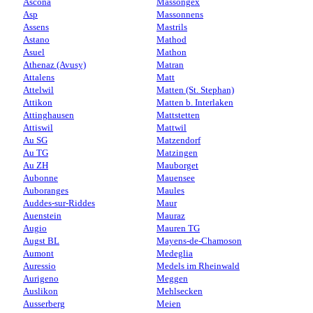
Ascona
Massongex
Asp
Massonnens
Assens
Mastrils
Astano
Mathod
Asuel
Mathon
Athenaz (Avusy)
Matran
Attalens
Matt
Attelwil
Matten (St. Stephan)
Attikon
Matten b. Interlaken
Attinghausen
Mattstetten
Attiswil
Mattwil
Au SG
Matzendorf
Au TG
Matzingen
Au ZH
Mauborget
Aubonne
Mauensee
Auboranges
Maules
Auddes-sur-Riddes
Maur
Auenstein
Mauraz
Augio
Mauren TG
Augst BL
Mayens-de-Chamoson
Aumont
Medeglia
Auressio
Medels im Rheinwald
Aurigeno
Meggen
Auslikon
Mehlsecken
Ausserberg
Meien