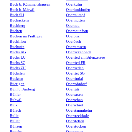
Buch b. Kümmertshausen
Oberkulm
Buch b. Märwil
Oberlunkhofen
Buch SH
Obermumpf
Buchackern
Obermutten
Buchberg
Obernau
Buchen
Oberneunforn
Buchen im Prättigau
Oberönz
Buchillon
Oberösch
Buchrain
Oberramsern
Buchs AG
Oberrickenbach
Buchs LU
Oberried am Brienzersee
Buchs SG
Oberried FR
Buchs ZH
Oberrieden
Büchslen
Oberriet SG
Buckten
Oberrindal
Büetigen
Oberrohrdorf
Bühl b. Aarberg
Oberrüti
Bühler
Obersaxen
Buhwil
Oberschan
Buix
Oberschrot
Bülach
Oberstammheim
Bulle
Obersteckholz
Bullet
Oberstetten
Bünzen
Oberstocken
Buochs
Oberterzen