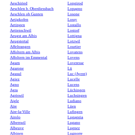
Aeschiried
Longirod
Aeschlen b. Oberdiessbach
Lopagno
Aeschlen ob Gunten
Losone
Aetigkofen
Lossy
Aetingen
Lostallo
Aettenschwil
Lostorf
Aeugst am Albis
Lottigna
Aeugstertal
Lotzwil
Affeltrangen
Lourtier
Affoltern am Albis
Lovatens
Affoltern im Emmental
Lovens
Agarn
Loveresse
Agarone
Lü
Agasul
Luc (Ayent)
Agiez
Lucelle
Agno
Lucens
Agra
Lüchingen
Agriswil
Luchsingen
Aigle
Ludiano
Aïre
Lüen
Aire-la-Ville
Lufingen
Airolo
Lugaggia
Alberswil
Lugano
Albeuve
Lugnez
Albinen
Lugnorre