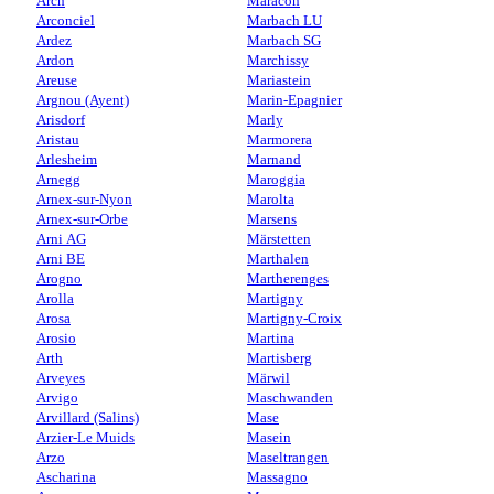
Arch
Maracon
Arconciel
Marbach LU
Ardez
Marbach SG
Ardon
Marchissy
Areuse
Mariastein
Argnou (Ayent)
Marin-Epagnier
Arisdorf
Marly
Aristau
Marmorera
Arlesheim
Marnand
Arnegg
Maroggia
Arnex-sur-Nyon
Marolta
Arnex-sur-Orbe
Marsens
Arni AG
Märstetten
Arni BE
Marthalen
Arogno
Martherenges
Arolla
Martigny
Arosa
Martigny-Croix
Arosio
Martina
Arth
Martisberg
Arveyes
Märwil
Arvigo
Maschwanden
Arvillard (Salins)
Mase
Arzier-Le Muids
Masein
Arzo
Maseltrangen
Ascharina
Massagno