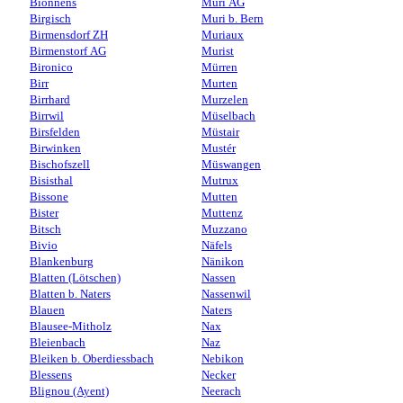
Bionnens
Muri AG
Birgisch
Muri b. Bern
Birmensdorf ZH
Muriaux
Birmenstorf AG
Murist
Bironico
Mürren
Birr
Murten
Birrhard
Murzelen
Birrwil
Müselbach
Birsfelden
Müstair
Birwinken
Mustér
Bischofszell
Müswangen
Bisisthal
Mutrux
Bissone
Mutten
Bister
Muttenz
Bitsch
Muzzano
Bivio
Näfels
Blankenburg
Nänikon
Blatten (Lötschen)
Nassen
Blatten b. Naters
Nassenwil
Blauen
Naters
Blausee-Mitholz
Nax
Bleienbach
Naz
Bleiken b. Oberdiessbach
Nebikon
Blessens
Necker
Blignou (Ayent)
Neerach