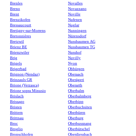
Brenles
Novalles
Breno
Novazzano
Brent
Noville
Brenzikofen
Nufenen
Bressaucourt
Nuglar
Bretigny-sur-Morrens
Nunningen
Bretonnières
Nürensdorf
Bretzwil
Nussbaumen AG
Brienz BE
Nussbaumen TG
Brienzwiler
Nusshof
Brig
Nuvilly
Brigels
Nyon
Brigerbad
Obbürgen
Brignon (Nendaz)
Oberaach
Brinzauls GR
Oberägeri
Brione (Verzasca)
Oberarth
Brione sopra Minusio
Oberbalm
Brislach
Oberbalmberg
Brissago
Oberbipp
Bristen
Oberbuchsiten
Brittern
Oberbüren
Brittnau
Oberburg
Broc
Oberbussnang
Broglio
Oberbütschel
Bronschhofen
Oberdiessbach