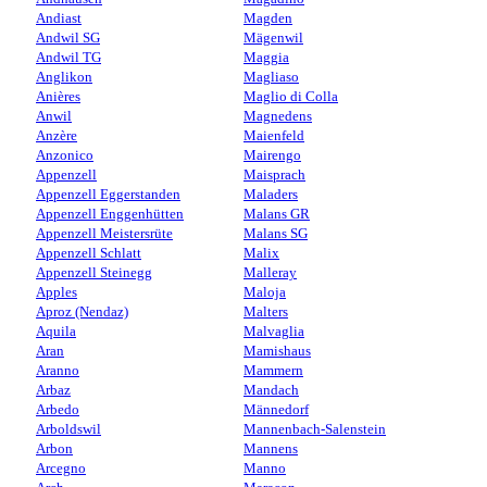
Andiast
Magden
Andwil SG
Mägenwil
Andwil TG
Maggia
Anglikon
Magliaso
Anières
Maglio di Colla
Anwil
Magnedens
Anzère
Maienfeld
Anzonico
Mairengo
Appenzell
Maisprach
Appenzell Eggerstanden
Maladers
Appenzell Enggenhütten
Malans GR
Appenzell Meistersrüte
Malans SG
Appenzell Schlatt
Malix
Appenzell Steinegg
Malleray
Apples
Maloja
Aproz (Nendaz)
Malters
Aquila
Malvaglia
Aran
Mamishaus
Aranno
Mammern
Arbaz
Mandach
Arbedo
Männedorf
Arboldswil
Mannenbach-Salenstein
Arbon
Mannens
Arcegno
Manno