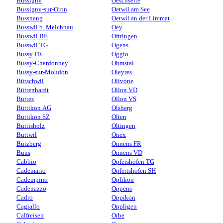
Bussigny
Oeschseite
Bussigny-sur-Oron
Oetwil am See
Bussnang
Oetwil an der Limmat
Busswil b. Melchnau
Oey
Busswil BE
Oftringen
Busswil TG
Ogens
Bussy FR
Oggio
Bussy-Chardonney
Ohmstal
Bussy-sur-Moudon
Oleyres
Bütschwil
Olivone
Büttenhardt
Ollon VD
Buttes
Ollon VS
Büttikon AG
Olsberg
Buttikon SZ
Olten
Buttisholz
Oltingen
Buttwil
Onex
Bützberg
Onnens FR
Buus
Onnens VD
Cabbio
Opfershofen TG
Cademario
Opfertshofen SH
Cadempino
Opfikon
Cadenazzo
Oppens
Cadro
Oppikon
Cagiallo
Oppligen
Calfreisen
Orbe