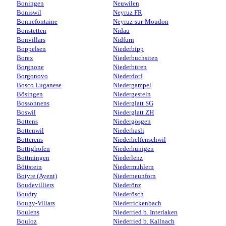
Boningen
Neuwilen
Boniswil
Neyruz FR
Bonnefontaine
Neyruz-sur-Moudon
Bonstetten
Nidau
Bonvillars
Nidfurn
Boppelsen
Niederbipp
Borex
Niederbuchsiten
Borgnone
Niederbüren
Borgonovo
Niederdorf
Bosco Luganese
Niedergampel
Bösingen
Niedergesteln
Bossonnens
Niederglatt SG
Boswil
Niederglatt ZH
Bottens
Niedergösgen
Bottenwil
Niederhasli
Botterens
Niederhelfenschwil
Bottighofen
Niederhünigen
Bottmingen
Niederlenz
Böttstein
Niedermuhlern
Botyre (Ayent)
Niederneunforn
Boudevilliers
Niederönz
Boudry
Niederösch
Bougy-Villars
Niederrickenbach
Boulens
Niederried b. Interlaken
Bouloz
Niederried b. Kallnach