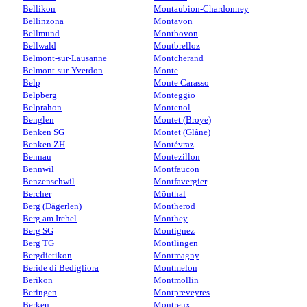
Bellikon
Montaubion-Chardonney
Bellinzona
Montavon
Bellmund
Montbovon
Bellwald
Montbrelloz
Belmont-sur-Lausanne
Montcherand
Belmont-sur-Yverdon
Monte
Belp
Monte Carasso
Belpberg
Monteggio
Belprahon
Montenol
Benglen
Montet (Broye)
Benken SG
Montet (Glâne)
Benken ZH
Montévraz
Bennau
Montezillon
Bennwil
Montfaucon
Benzenschwil
Montfavergier
Bercher
Mönthal
Berg (Dägerlen)
Montherod
Berg am Irchel
Monthey
Berg SG
Montignez
Berg TG
Montlingen
Bergdietikon
Montmagny
Beride di Bedigliora
Montmelon
Berikon
Montmollin
Beringen
Montpreveyres
Berken
Montreux