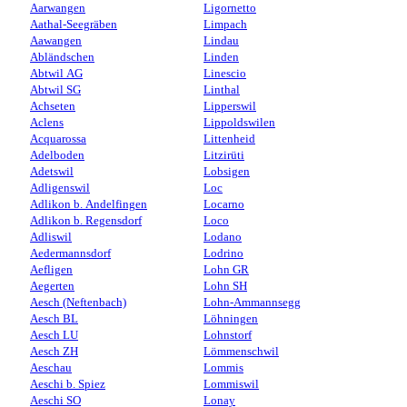
Aarwangen
Ligornetto
Aathal-Seegräben
Limpach
Aawangen
Lindau
Abländschen
Linden
Abtwil AG
Linescio
Abtwil SG
Linthal
Achseten
Lipperswil
Aclens
Lippoldswilen
Acquarossa
Littenheid
Adelboden
Litzirüti
Adetswil
Lobsigen
Adligenswil
Loc
Adlikon b. Andelfingen
Locarno
Adlikon b. Regensdorf
Loco
Adliswil
Lodano
Aedermannsdorf
Lodrino
Aefligen
Lohn GR
Aegerten
Lohn SH
Aesch (Neftenbach)
Lohn-Ammannsegg
Aesch BL
Löhningen
Aesch LU
Lohnstorf
Aesch ZH
Lömmenschwil
Aeschau
Lommis
Aeschi b. Spiez
Lommiswil
Aeschi SO
Lonay