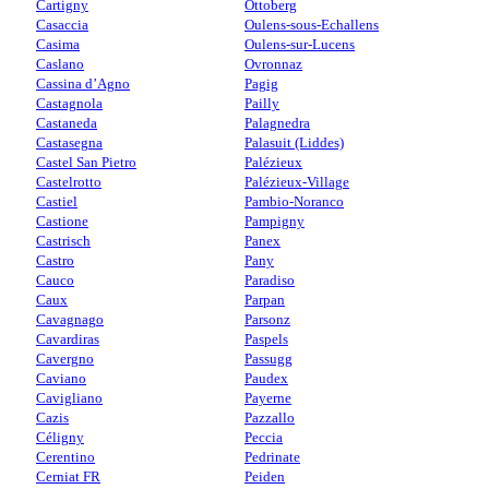
Cartigny
Ottoberg
Casaccia
Oulens-sous-Echallens
Casima
Oulens-sur-Lucens
Caslano
Ovronnaz
Cassina d’Agno
Pagig
Castagnola
Pailly
Castaneda
Palagnedra
Castasegna
Palasuit (Liddes)
Castel San Pietro
Palézieux
Castelrotto
Palézieux-Village
Castiel
Pambio-Noranco
Castione
Pampigny
Castrisch
Panex
Castro
Pany
Cauco
Paradiso
Caux
Parpan
Cavagnago
Parsonz
Cavardiras
Paspels
Cavergno
Passugg
Caviano
Paudex
Cavigliano
Payerne
Cazis
Pazzallo
Céligny
Peccia
Cerentino
Pedrinate
Cerniat FR
Peiden