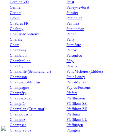
Cerniaz VD
Peist
Cernier
Peney-le-Jorat
Certara
Pensier
Cevio
Penthalaz
Châbles FR
Penthaz
Chabrey
Penthéréaz
Chailly-Montreux
Perlen
Chalais
Perly
Cham
Perrefitte
Chambésy
Perroy
Chamblon
Personico
Chambrelien
Péry
Chamby
Peseux
Chamoille (Sembrancher)
Petit Vichères (Liddes)
Chamoson
Petit-Lancy
Champ-du-Moulin
Petit-Martel
Champagne
Peyres-Possens
Champéry
Pfäfers
Champex-Lac
Pfaffhausen
Champfèr
Pfäffikon SZ
Champlan (Grimisuat)
Pfäffikon ZH
Champoussin
Pfaffnau
Champoz
Pfeffikon LU
Champsec
Pfeffingen
Champtauroz
Pfungen