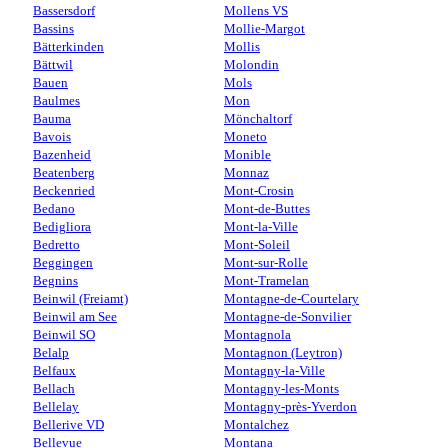
Bassersdorf
Mollens VS
Bassins
Mollie-Margot
Bätterkinden
Mollis
Bättwil
Molondin
Bauen
Mols
Baulmes
Mon
Bauma
Mönchaltorf
Bavois
Moneto
Bazenheid
Monible
Beatenberg
Monnaz
Beckenried
Mont-Crosin
Bedano
Mont-de-Buttes
Bedigliora
Mont-la-Ville
Bedretto
Mont-Soleil
Beggingen
Mont-sur-Rolle
Begnins
Mont-Tramelan
Beinwil (Freiamt)
Montagne-de-Courtelary
Beinwil am See
Montagne-de-Sonvilier
Beinwil SO
Montagnola
Belalp
Montagnon (Leytron)
Belfaux
Montagny-la-Ville
Bellach
Montagny-les-Monts
Bellelay
Montagny-près-Yverdon
Bellerive VD
Montalchez
Bellevue
Montana