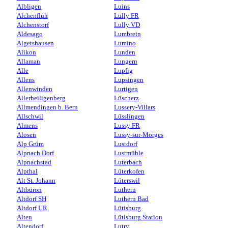
Albligen
Luins
Alchenflüh
Lully FR
Alchenstorf
Lully VD
Aldesago
Lumbrein
Algetshausen
Lumino
Alikon
Lunden
Allaman
Lungern
Alle
Lupfig
Allens
Lupsingen
Allenwinden
Lurtigen
Allerheiligenberg
Lüscherz
Allmendingen b. Bern
Lussery-Villars
Allschwil
Lüsslingen
Almens
Lussy FR
Alosen
Lussy-sur-Morges
Alp Grüm
Lustdorf
Alpnach Dorf
Lustmühle
Alpnachstad
Luterbach
Alpthal
Lüterkofen
Alt St. Johann
Lüterswil
Altbüron
Luthern
Altdorf SH
Luthern Bad
Altdorf UR
Lütisburg
Alten
Lütisburg Station
Altendorf
Lutry