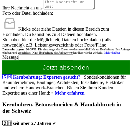
Ihre Nachricht an uns:
Foto oder Datei hochladen:
Klicke oder ziehe Dateien in diesen Bereich zum
Hochladen.
Du kannst bis zu 3 Dateien hochladen.
Sie haben hier die Möglichkeit, Dateien hochzuladen (falls
notwendig), z.B. Leistungsverzeichnis oder Fotos/Pläne
Datenschutz gem. DSGVO
: Die einzutragenden Daten werden ausschließlich zur Bearbeitung Ihre Anfrage
erhoben und gespeichert. Nach Bearbeitung der Anfrage werden diese wieder gelöscht.
Mehr darüber.
Message
Jetzt absenden
🇨🇭 Kernbohrung: Experten gesucht?
Sonderkonditionen für
Bauunternehmen, Bauträger, Architekten, Installateure, Elektriker
und weitere Handwerk-Branchen. Bieten Sie Ihren Kunden
Expertise aus einer Hand: »
Mehr erfahren
Kernbohren, Betonschneiden & Handabbruch in
der Schweiz
🇨🇭 seit über 27 Jahren ✓