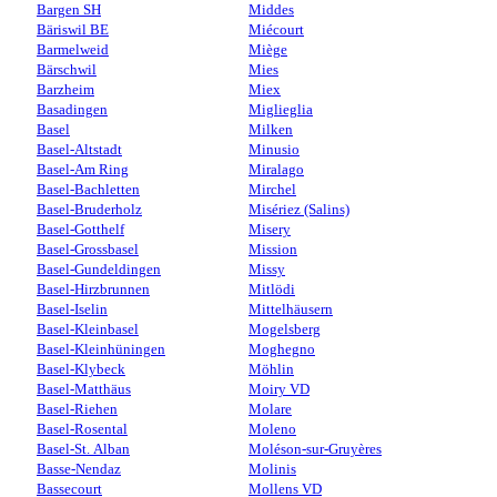
Bargen SH
Middes
Bäriswil BE
Miécourt
Barmelweid
Miège
Bärschwil
Mies
Barzheim
Miex
Basadingen
Miglieglia
Basel
Milken
Basel-Altstadt
Minusio
Basel-Am Ring
Miralago
Basel-Bachletten
Mirchel
Basel-Bruderholz
Misériez (Salins)
Basel-Gotthelf
Misery
Basel-Grossbasel
Mission
Basel-Gundeldingen
Missy
Basel-Hirzbrunnen
Mitlödi
Basel-Iselin
Mittelhäusern
Basel-Kleinbasel
Mogelsberg
Basel-Kleinhüningen
Moghegno
Basel-Klybeck
Möhlin
Basel-Matthäus
Moiry VD
Basel-Riehen
Molare
Basel-Rosental
Moleno
Basel-St. Alban
Moléson-sur-Gruyères
Basse-Nendaz
Molinis
Bassecourt
Mollens VD