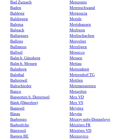
Bad Zurzach
Menzonio
Baden
Merenschwand
Baldegg
Mergoscia
Baldingen
Meride
Balerna
Merishausen
Balgach
Merligen
Ballaigues
Merlischachen
Ballens
Mervelier
Ballmoos
Merzligen
Ballwil
Mesocco
Balm b. Günsberg
Messen
Balm b. Messen
Mettau
Balmberg
Mettembert
Balsthal
Mettendorf TG
Balterswil
Mettlen
Baltschieder
Mettmenstetten
Banco
Metzerlen
Bangerten b. Dieterswil
Mex VD
Bänk (Dägerlen)
Mex VS
Bannwil
Meyriez
Bärau
Meyrin
Barbengo
Mézery-près-Donneloye
Barberêche
Mézières FR
Bäretswil
Mézières VD
Bargen BE
Mezzovico