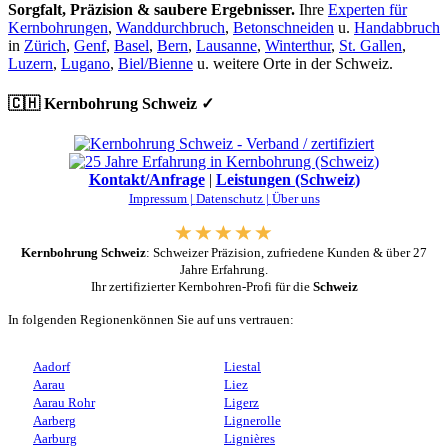
Sorgfalt, Präzision & saubere Ergebnisser.
Ihre
Experten für
Kernbohrungen
,
Wanddurchbruch
,
Betonschneiden
u.
Handabbruch
in
Zürich
,
Genf
,
Basel
,
Bern
,
Lausanne
,
Winterthur
,
St. Gallen
,
Luzern
,
Lugano
,
Biel/Bienne
u. weitere Orte in der Schweiz.
🇨🇭 Kernbohrung Schweiz ✓
Kontakt/Anfrage
|
Leistungen (Schweiz)
Impressum |
Datenschutz |
Über uns
Kernbohrung Schweiz
: Schweizer Präzision, zufriedene Kunden & über 27
Jahre Erfahrung.
Ihr zertifizierter Kernbohren-Profi für die
Schweiz
In folgenden Regionenkönnen Sie auf uns vertrauen:
Aadorf
Liestal
Aarau
Liez
Aarau Rohr
Ligerz
Aarberg
Lignerolle
Aarburg
Lignières