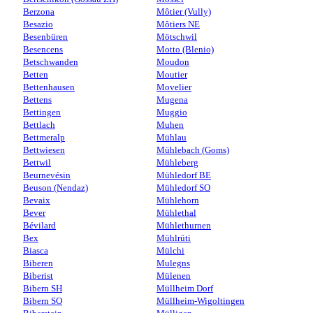
Berzona
Môtier (Vully)
Besazio
Môtiers NE
Besenbüren
Mötschwil
Besencens
Motto (Blenio)
Betschwanden
Moudon
Betten
Moutier
Bettenhausen
Movelier
Bettens
Mugena
Bettingen
Muggio
Bettlach
Muhen
Bettmeralp
Mühlau
Bettwiesen
Mühlebach (Goms)
Bettwil
Mühleberg
Beurnevésin
Mühledorf BE
Beuson (Nendaz)
Mühledorf SO
Bevaix
Mühlehorn
Bever
Mühlethal
Bévilard
Mühlethurnen
Bex
Mühlrüti
Biasca
Mülchi
Biberen
Mulegns
Biberist
Mülenen
Bibern SH
Müllheim Dorf
Bibern SO
Müllheim-Wigoltingen