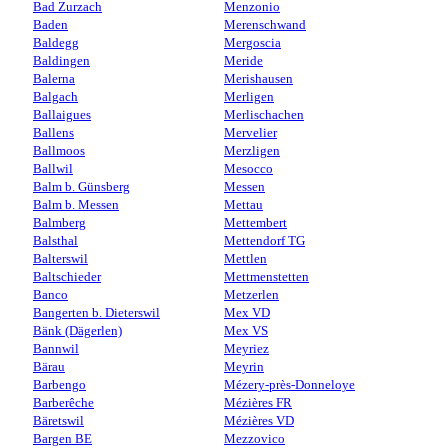
Bad Zurzach
Menzonio
Baden
Merenschwand
Baldegg
Mergoscia
Baldingen
Meride
Balerna
Merishausen
Balgach
Merligen
Ballaigues
Merlischachen
Ballens
Mervelier
Ballmoos
Merzligen
Ballwil
Mesocco
Balm b. Günsberg
Messen
Balm b. Messen
Mettau
Balmberg
Mettembert
Balsthal
Mettendorf TG
Balterswil
Mettlen
Baltschieder
Mettmenstetten
Banco
Metzerlen
Bangerten b. Dieterswil
Mex VD
Bänk (Dägerlen)
Mex VS
Bannwil
Meyriez
Bärau
Meyrin
Barbengo
Mézery-près-Donneloye
Barberêche
Mézières FR
Bäretswil
Mézières VD
Bargen BE
Mezzovico