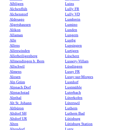
Albligen
Luins
Alchenflüh
Lully FR
Alchenstorf
Lully VD
Aldesago
Lumbrein
Algetshausen
Lumino
Alikon
Lunden
Allaman
Lungern
Alle
Lupfig
Allens
Lupsingen
Allenwinden
Lurtigen
Allerheiligenberg
Lüscherz
Allmendingen b. Bern
Lussery-Villars
Allschwil
Lüsslingen
Almens
Lussy FR
Alosen
Lussy-sur-Morges
Alp Grüm
Lustdorf
Alpnach Dorf
Lustmühle
Alpnachstad
Luterbach
Alpthal
Lüterkofen
Alt St. Johann
Lüterswil
Altbüron
Luthern
Altdorf SH
Luthern Bad
Altdorf UR
Lütisburg
Alten
Lütisburg Station
Altendorf
Lutry