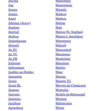
Ascona
Massongex
Asp
Massonnens
Assens
Mastrils
Astano
Mathod
Asuel
Mathon
Athenaz (Avusy)
Matran
Attalens
Matt
Attelwil
Matten (St. Stephan)
Attikon
Matten b. Interlaken
Attinghausen
Mattstetten
Attiswil
Mattwil
Au SG
Matzendorf
Au TG
Matzingen
Au ZH
Mauborget
Aubonne
Mauensee
Auboranges
Maules
Auddes-sur-Riddes
Maur
Auenstein
Mauraz
Augio
Mauren TG
Augst BL
Mayens-de-Chamoson
Aumont
Medeglia
Auressio
Medels im Rheinwald
Aurigeno
Meggen
Auslikon
Mehlsecken
Ausserberg
Meien