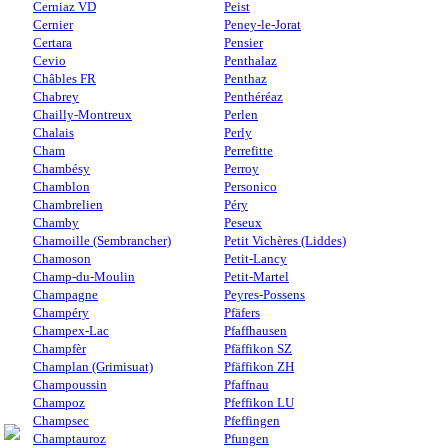
Cerniaz VD
Peist
Cernier
Peney-le-Jorat
Certara
Pensier
Cevio
Penthalaz
Châbles FR
Penthaz
Chabrey
Penthéréaz
Chailly-Montreux
Perlen
Chalais
Perly
Cham
Perrefitte
Chambésy
Perroy
Chamblon
Personico
Chambrelien
Péry
Chamby
Peseux
Chamoille (Sembrancher)
Petit Vichères (Liddes)
Chamoson
Petit-Lancy
Champ-du-Moulin
Petit-Martel
Champagne
Peyres-Possens
Champéry
Pfäfers
Champex-Lac
Pfaffhausen
Champfèr
Pfäffikon SZ
Champlan (Grimisuat)
Pfäffikon ZH
Champoussin
Pfaffnau
Champoz
Pfeffikon LU
Champsec
Pfeffingen
Champtauroz
Pfungen