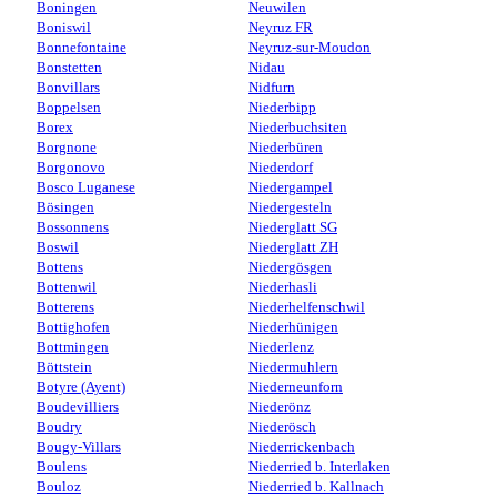
Boningen
Neuwilen
Boniswil
Neyruz FR
Bonnefontaine
Neyruz-sur-Moudon
Bonstetten
Nidau
Bonvillars
Nidfurn
Boppelsen
Niederbipp
Borex
Niederbuchsiten
Borgnone
Niederbüren
Borgonovo
Niederdorf
Bosco Luganese
Niedergampel
Bösingen
Niedergesteln
Bossonnens
Niederglatt SG
Boswil
Niederglatt ZH
Bottens
Niedergösgen
Bottenwil
Niederhasli
Botterens
Niederhelfenschwil
Bottighofen
Niederhünigen
Bottmingen
Niederlenz
Böttstein
Niedermuhlern
Botyre (Ayent)
Niederneunforn
Boudevilliers
Niederönz
Boudry
Niederösch
Bougy-Villars
Niederrickenbach
Boulens
Niederried b. Interlaken
Bouloz
Niederried b. Kallnach