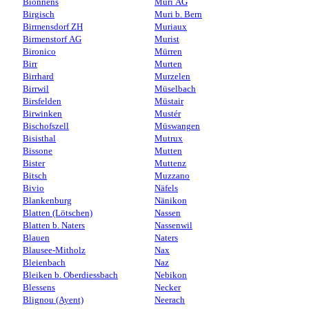
Bionnens
Muri AG
Birgisch
Muri b. Bern
Birmensdorf ZH
Muriaux
Birmenstorf AG
Murist
Bironico
Mürren
Birr
Murten
Birrhard
Murzelen
Birrwil
Müselbach
Birsfelden
Müstair
Birwinken
Mustér
Bischofszell
Müswangen
Bisisthal
Mutrux
Bissone
Mutten
Bister
Muttenz
Bitsch
Muzzano
Bivio
Näfels
Blankenburg
Nänikon
Blatten (Lötschen)
Nassen
Blatten b. Naters
Nassenwil
Blauen
Naters
Blausee-Mitholz
Nax
Bleienbach
Naz
Bleiken b. Oberdiessbach
Nebikon
Blessens
Necker
Blignou (Ayent)
Neerach