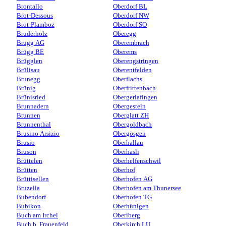
Brontallo
Oberdorf BL
Brot-Dessous
Oberdorf NW
Brot-Plamboz
Oberdorf SO
Bruderholz
Oberegg
Brugg AG
Oberembrach
Brügg BE
Oberems
Brügglen
Oberengstringen
Brülisau
Oberentfelden
Brunegg
Oberflachs
Brünig
Oberfrittenbach
Brünisried
Obergerlafingen
Brunnadern
Obergesteln
Brunnen
Oberglatt ZH
Brunnenthal
Obergoldbach
Brusino Arsizio
Obergösgen
Brusio
Oberhallau
Bruson
Oberhasli
Brüttelen
Oberhelfenschwil
Brütten
Oberhof
Brüttisellen
Oberhofen AG
Bruzella
Oberhofen am Thunersee
Bubendorf
Oberhofen TG
Bubikon
Oberhünigen
Buch am Irchel
Oberiberg
Buch b. Frauenfeld
Oberkirch LU