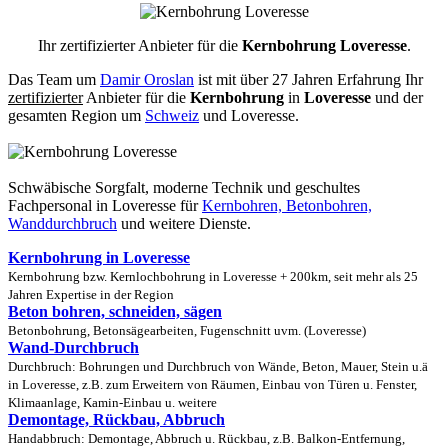
Ihr zertifizierter Anbieter für die
Kernbohrung Loveresse
.
Das Team um
Damir Oroslan
ist mit über 27 Jahren Erfahrung Ihr
zertifizierter
Anbieter für die
Kernbohrung
in
Loveresse
und der
gesamten Region um
Schweiz
und Loveresse.
Schwäbische Sorgfalt, moderne Technik und geschultes
Fachpersonal
in Loveresse für
Kernbohren, Betonbohren,
Wanddurchbruch
und weitere Dienste.
Kernbohrung in Loveresse
Kernbohrung bzw. Kernlochbohrung in Loveresse + 200km, seit mehr als 25
Jahren Expertise in der Region
Beton bohren, schneiden, sägen
Betonbohrung, Betonsägearbeiten, Fugenschnitt uvm. (Loveresse)
Wand-Durchbruch
Durchbruch: Bohrungen und Durchbruch von Wände, Beton, Mauer, Stein u.ä
in Loveresse, z.B. zum Erweitern von Räumen, Einbau von Türen u. Fenster,
Klimaanlage, Kamin-Einbau u. weitere
Demontage, Rückbau, Abbruch
Handabbruch: Demontage, Abbruch u. Rückbau, z.B. Balkon-Entfernung,