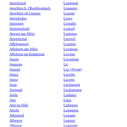
Aeschiried
Longirod
Aeschlen b. Oberdiessbach
Lopagno
Aeschlen ob Gunten
Losone
Aetigkofen
Lossy
Aetingen
Lostallo
Aettenschwil
Lostorf
Aeugst am Albis
Lottigna
Aeugstertal
Lotzwil
Affeltrangen
Lourtier
Affoltern am Albis
Lovatens
Affoltern im Emmental
Lovens
Agarn
Loveresse
Agarone
Lü
Agasul
Luc (Ayent)
Agiez
Lucelle
Agno
Lucens
Agra
Lüchingen
Agriswil
Luchsingen
Aigle
Ludiano
Aïre
Lüen
Aire-la-Ville
Lufingen
Airolo
Lugaggia
Alberswil
Lugano
Albeuve
Lugnez
Albinen
Lugnorre