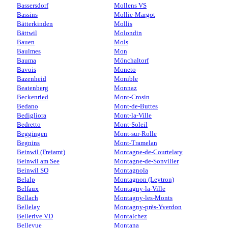
Bassersdorf
Mollens VS
Bassins
Mollie-Margot
Bätterkinden
Mollis
Bättwil
Molondin
Bauen
Mols
Baulmes
Mon
Bauma
Mönchaltorf
Bavois
Moneto
Bazenheid
Monible
Beatenberg
Monnaz
Beckenried
Mont-Crosin
Bedano
Mont-de-Buttes
Bedigliora
Mont-la-Ville
Bedretto
Mont-Soleil
Beggingen
Mont-sur-Rolle
Begnins
Mont-Tramelan
Beinwil (Freiamt)
Montagne-de-Courtelary
Beinwil am See
Montagne-de-Sonvilier
Beinwil SO
Montagnola
Belalp
Montagnon (Leytron)
Belfaux
Montagny-la-Ville
Bellach
Montagny-les-Monts
Bellelay
Montagny-près-Yverdon
Bellerive VD
Montalchez
Bellevue
Montana