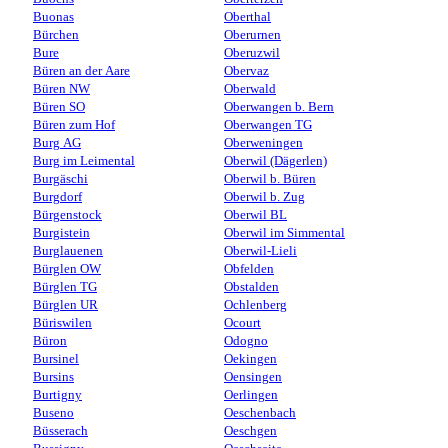
Buonas
Oberthal
Bürchen
Oberurnen
Bure
Oberuzwil
Büren an der Aare
Obervaz
Büren NW
Oberwald
Büren SO
Oberwangen b. Bern
Büren zum Hof
Oberwangen TG
Burg AG
Oberweningen
Burg im Leimental
Oberwil (Dägerlen)
Burgäschi
Oberwil b. Büren
Burgdorf
Oberwil b. Zug
Bürgenstock
Oberwil BL
Burgistein
Oberwil im Simmental
Burglauenen
Oberwil-Lieli
Bürglen OW
Obfelden
Bürglen TG
Obstalden
Bürglen UR
Ochlenberg
Büriswilen
Ocourt
Büron
Odogno
Bursinel
Oekingen
Bursins
Oensingen
Burtigny
Oerlingen
Buseno
Oeschenbach
Büsserach
Oeschgen