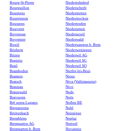
Bourg-St-Pierre
Niederrohrdorf
Bourguillon
Niederscherli
Bournens
Niederstetten
Bourrignon
Niederstocken
Boussens
Niederteufen
Bouveret
Niederurnen
Boveresse
Niederuzwil
Bovernier
Niederwald
Bowil
Niederwangen b. Bern
Bözberg
Niederweningen
Bözen
Niederwil AG
Braggio
Niederwil SG
Brail
Niederwil SO
Bramboden
Nierlet-les-Bois
Bramois
Niouc
Bratsch
Niva (Vallemaggia)
Braunau
Nivo
Braunwald
Nods
Bravuogn
Noës
Brè sopra Lugano
Noflen BE
Breganzona
Nohl
Breitenbach
Noiraigue
Bremblens
Noréaz
Bremgarten AG
Nottwil
Bremgarten b. Bern
Novaggio