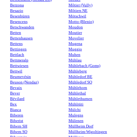
Berzona
Môtier (Vully)
Besazio
Môtiers NE
Besenbüren
Mötschwil
Besencens
Motto (Blenio)
Betschwanden
Moudon
Betten
Moutier
Bettenhausen
Movelier
Bettens
Mugena
Bettingen
Muggio
Bettlach
Muhen
Bettmeralp
Mühlau
Bettwiesen
Mühlebach (Goms)
Bettwil
Mühleberg
Beurnevésin
Mühledorf BE
Beuson (Nendaz)
Mühledorf SO
Bevaix
Mühlehorn
Bever
Mühlethal
Bévilard
Mühlethurnen
Bex
Mühlrüti
Biasca
Mülchi
Biberen
Mulegns
Biberist
Mülenen
Bibern SH
Müllheim Dorf
Bibern SO
Müllheim-Wigoltingen