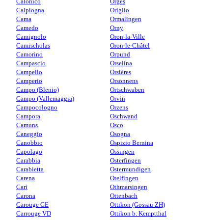
Calonico
Orges
Calpiogna
Origlio
Cama
Ormalingen
Camedo
Orny
Camignolo
Oron-la-Ville
Camischolas
Oron-le-Châtel
Camorino
Orpund
Campascio
Orselina
Campello
Orsières
Camperio
Orsonnens
Campo (Blenio)
Ortschwaben
Campo (Vallemaggia)
Orvin
Campocologno
Orzens
Campora
Oschwand
Camuns
Osco
Caneggio
Osogna
Canobbio
Ospizio Bernina
Capolago
Ossingen
Carabbia
Osterfingen
Carabietta
Ostermundigen
Carena
Otelfingen
Carì
Othmarsingen
Carona
Ottenbach
Carouge GE
Ottikon (Gossau ZH)
Carrouge VD
Ottikon b. Kemptthal