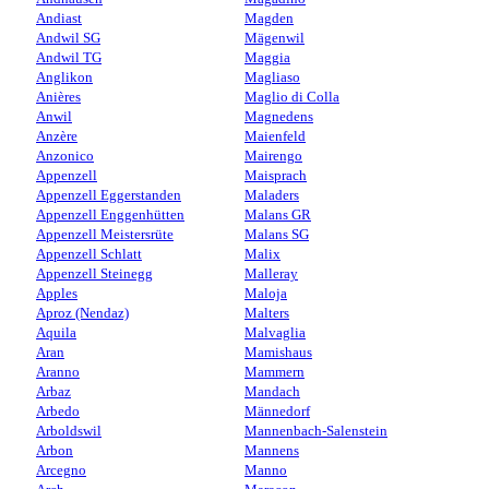
Andiast
Magden
Andwil SG
Mägenwil
Andwil TG
Maggia
Anglikon
Magliaso
Anières
Maglio di Colla
Anwil
Magnedens
Anzère
Maienfeld
Anzonico
Mairengo
Appenzell
Maisprach
Appenzell Eggerstanden
Maladers
Appenzell Enggenhütten
Malans GR
Appenzell Meistersrüte
Malans SG
Appenzell Schlatt
Malix
Appenzell Steinegg
Malleray
Apples
Maloja
Aproz (Nendaz)
Malters
Aquila
Malvaglia
Aran
Mamishaus
Aranno
Mammern
Arbaz
Mandach
Arbedo
Männedorf
Arboldswil
Mannenbach-Salenstein
Arbon
Mannens
Arcegno
Manno