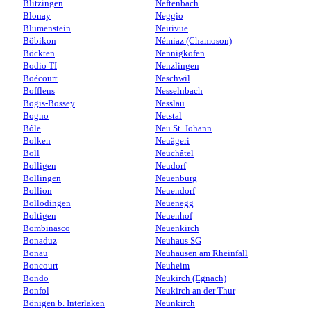
Blitzingen
Neftenbach
Blonay
Neggio
Blumenstein
Neirivue
Böbikon
Némiaz (Chamoson)
Böckten
Nennigkofen
Bodio TI
Nenzlingen
Boécourt
Neschwil
Bofflens
Nesselnbach
Bogis-Bossey
Nesslau
Bogno
Netstal
Bôle
Neu St. Johann
Bolken
Neuägeri
Boll
Neuchâtel
Bolligen
Neudorf
Bollingen
Neuenburg
Bollion
Neuendorf
Bollodingen
Neuenegg
Boltigen
Neuenhof
Bombinasco
Neuenkirch
Bonaduz
Neuhaus SG
Bonau
Neuhausen am Rheinfall
Boncourt
Neuheim
Bondo
Neukirch (Egnach)
Bonfol
Neukirch an der Thur
Bönigen b. Interlaken
Neunkirch