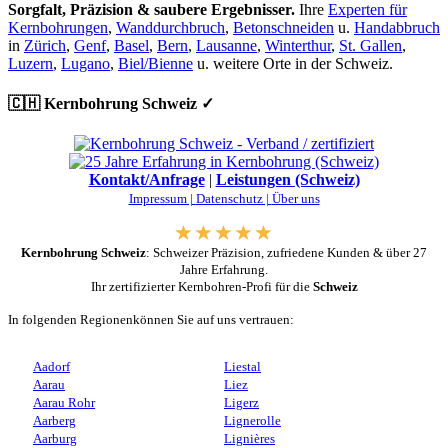
Sorgfalt, Präzision & saubere Ergebnisser.
Ihre
Experten für
Kernbohrungen
,
Wanddurchbruch
,
Betonschneiden
u.
Handabbruch
in
Zürich
,
Genf
,
Basel
,
Bern
,
Lausanne
,
Winterthur
,
St. Gallen
,
Luzern
,
Lugano
,
Biel/Bienne
u. weitere Orte in der Schweiz.
🇨🇭 Kernbohrung Schweiz ✓
Kontakt/Anfrage
|
Leistungen (Schweiz)
Impressum |
Datenschutz |
Über uns
Kernbohrung Schweiz
: Schweizer Präzision, zufriedene Kunden & über 27
Jahre Erfahrung.
Ihr zertifizierter Kernbohren-Profi für die
Schweiz
In folgenden Regionenkönnen Sie auf uns vertrauen:
Aadorf
Liestal
Aarau
Liez
Aarau Rohr
Ligerz
Aarberg
Lignerolle
Aarburg
Lignières