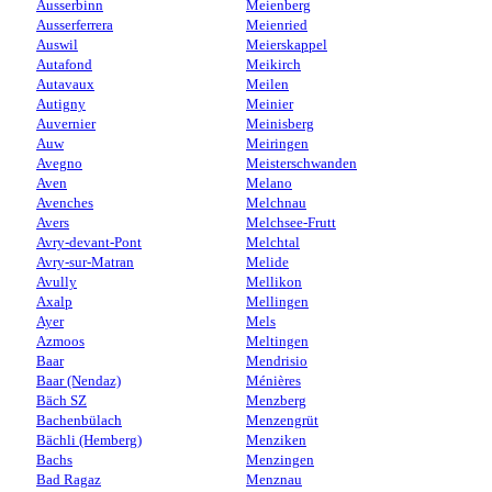
Ausserbinn
Meienberg
Ausserferrera
Meienried
Auswil
Meierskappel
Autafond
Meikirch
Autavaux
Meilen
Autigny
Meinier
Auvernier
Meinisberg
Auw
Meiringen
Avegno
Meisterschwanden
Aven
Melano
Avenches
Melchnau
Avers
Melchsee-Frutt
Avry-devant-Pont
Melchtal
Avry-sur-Matran
Melide
Avully
Mellikon
Axalp
Mellingen
Ayer
Mels
Azmoos
Meltingen
Baar
Mendrisio
Baar (Nendaz)
Ménières
Bäch SZ
Menzberg
Bachenbülach
Menzengrüt
Bächli (Hemberg)
Menziken
Bachs
Menzingen
Bad Ragaz
Menznau