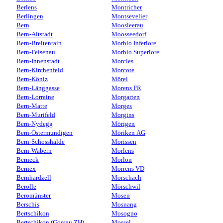
Berlens
Montricher
Berlingen
Montsevelier
Bern
Moosleerau
Bern-Altstadt
Moosseedorf
Bern-Breitenrain
Morbio Inferiore
Bern-Felsenau
Morbio Superiore
Bern-Innenstadt
Morcles
Bern-Kirchenfeld
Morcote
Bern-Köniz
Mörel
Bern-Länggasse
Morens FR
Bern-Lorraine
Morgarten
Bern-Matte
Morges
Bern-Murifeld
Morgins
Bern-Nydegg
Mörigen
Bern-Ostermundigen
Möriken AG
Bern-Schosshalde
Morissen
Bern-Wabern
Morlens
Berneck
Morlon
Bernex
Morrens VD
Bernhardzell
Morschach
Berolle
Mörschwil
Beromünster
Mosen
Berschis
Mosnang
Bertschikon
Mosogno
Bertschikon (Gossau ZH)
Mossel