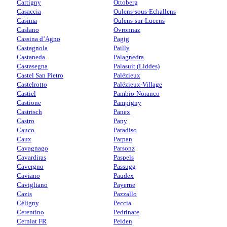
Cartigny
Ottoberg
Casaccia
Oulens-sous-Echallens
Casima
Oulens-sur-Lucens
Caslano
Ovronnaz
Cassina d’Agno
Pagig
Castagnola
Pailly
Castaneda
Palagnedra
Castasegna
Palasuit (Liddes)
Castel San Pietro
Palézieux
Castelrotto
Palézieux-Village
Castiel
Pambio-Noranco
Castione
Pampigny
Castrisch
Panex
Castro
Pany
Cauco
Paradiso
Caux
Parpan
Cavagnago
Parsonz
Cavardiras
Paspels
Cavergno
Passugg
Caviano
Paudex
Cavigliano
Payerne
Cazis
Pazzallo
Céligny
Peccia
Cerentino
Pedrinate
Cerniat FR
Peiden