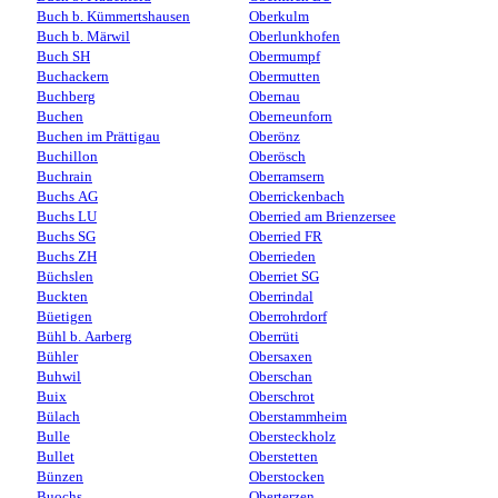
Buch b. Kümmertshausen
Oberkulm
Buch b. Märwil
Oberlunkhofen
Buch SH
Obermumpf
Buchackern
Obermutten
Buchberg
Obernau
Buchen
Oberneunforn
Buchen im Prättigau
Oberönz
Buchillon
Oberösch
Buchrain
Oberramsern
Buchs AG
Oberrickenbach
Buchs LU
Oberried am Brienzersee
Buchs SG
Oberried FR
Buchs ZH
Oberrieden
Büchslen
Oberriet SG
Buckten
Oberrindal
Büetigen
Oberrohrdorf
Bühl b. Aarberg
Oberrüti
Bühler
Obersaxen
Buhwil
Oberschan
Buix
Oberschrot
Bülach
Oberstammheim
Bulle
Obersteckholz
Bullet
Oberstetten
Bünzen
Oberstocken
Buochs
Oberterzen