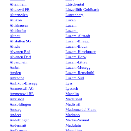
Altenrhein
Lütschental
Alterswil FR
Lützelflüh-Goldbach
Alterswilen
Lutzenberg
Altikon
Luven
Altishausen
Luzein
Altishofen
Luzern-
Altnau
Luzern-Altstadt
Altstätten SG
Luzern-Biregg:
Altwis
Luzern-Bruch
Alvaneu Bad
Luzern-Hirschmatt:
Alvaneu Dorf
Luzern-Horw
Alvaschein
Luzern-Littau:
Ambrì
Luzern-Musegg
Amden
Luzern-Reussbühl
Aminona
Luzern-Süd
Amlikon-Bissegg
Lyss
Ammerswil AG
Lyssach
Ammerzwil BE
Macolin
Amriswil
Madetswil
Amsoldingen
Madiswil
Amsteg
Madonna del Piano
Andeer
Madrano
Andelfingen
Mädris-Vermol
Andermatt
Madulain
Andhausen
Magadino