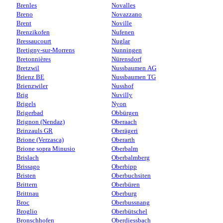
Brenles
Novalles
Breno
Novazzano
Brent
Noville
Brenzikofen
Nufenen
Bressaucourt
Nuglar
Bretigny-sur-Morrens
Nunningen
Bretonnières
Nürensdorf
Bretzwil
Nussbaumen AG
Brienz BE
Nussbaumen TG
Brienzwiler
Nusshof
Brig
Nuvilly
Brigels
Nyon
Brigerbad
Obbürgen
Brignon (Nendaz)
Oberaach
Brinzauls GR
Oberägeri
Brione (Verzasca)
Oberarth
Brione sopra Minusio
Oberbalm
Brislach
Oberbalmberg
Brissago
Oberbipp
Bristen
Oberbuchsiten
Brittern
Oberbüren
Brittnau
Oberburg
Broc
Oberbussnang
Broglio
Oberbütschel
Bronschhofen
Oberdiessbach