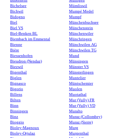
Biberstein
Mülligen
Bichelsee
Mümliswil
Bichwil
Mumpé Medel
Bidogno
Mumpf
Biel
Münchenbuchsee
Biel VS
Münchenstein
Biel-Benken BL
Münchenwiler
Biembach im Emmental
Münchringen
Bienne
Münchwilen AG
Bière
Münchwilen TG
Biessenhofen
Mund
Bieudron (Nendaz)
Münsingen
Biezwil
Münster VS
Bigenthal
Münsterlingen
Biglen
Muntelier
Bignasco
Müntschemier
Bigorio
Muolen
Billens
Muotathal
Bilten
Mur (Vully) FR
Binn
Mur (Vully) VD
Binningen
Muralto
Binz
Muraz (Collombey)
Bioggio
Muraz (Sierre)
Bioley-Magnoux
Murg
Bioley-Orjulaz
Murgenthal