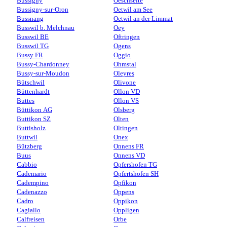
Bussigny
Oeschseite
Bussigny-sur-Oron
Oetwil am See
Bussnang
Oetwil an der Limmat
Busswil b. Melchnau
Oey
Busswil BE
Oftringen
Busswil TG
Ogens
Bussy FR
Oggio
Bussy-Chardonney
Ohmstal
Bussy-sur-Moudon
Oleyres
Bütschwil
Olivone
Büttenhardt
Ollon VD
Buttes
Ollon VS
Büttikon AG
Olsberg
Buttikon SZ
Olten
Buttisholz
Oltingen
Buttwil
Onex
Bützberg
Onnens FR
Buus
Onnens VD
Cabbio
Opfershofen TG
Cademario
Opfertshofen SH
Cadempino
Opfikon
Cadenazzo
Oppens
Cadro
Oppikon
Cagiallo
Oppligen
Calfreisen
Orbe