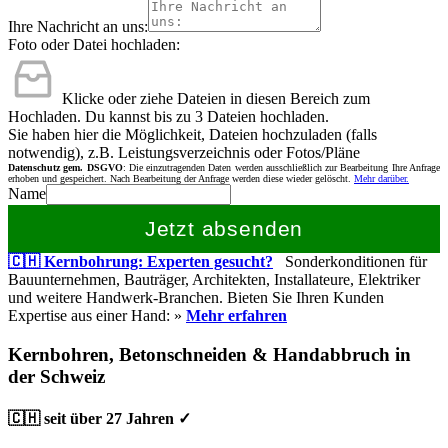
Ihre Nachricht an uns:
Foto oder Datei hochladen:
Klicke oder ziehe Dateien in diesen Bereich zum
Hochladen.
Du kannst bis zu 3 Dateien hochladen.
Sie haben hier die Möglichkeit, Dateien hochzuladen (falls
notwendig), z.B. Leistungsverzeichnis oder Fotos/Pläne
Datenschutz gem. DSGVO
: Die einzutragenden Daten werden ausschließlich zur Bearbeitung Ihre Anfrage
erhoben und gespeichert. Nach Bearbeitung der Anfrage werden diese wieder gelöscht.
Mehr darüber.
Name
Jetzt absenden
🇨🇭 Kernbohrung: Experten gesucht?
Sonderkonditionen für
Bauunternehmen, Bauträger, Architekten, Installateure, Elektriker
und weitere Handwerk-Branchen. Bieten Sie Ihren Kunden
Expertise aus einer Hand: »
Mehr erfahren
Kernbohren, Betonschneiden & Handabbruch in
der Schweiz
🇨🇭 seit über 27 Jahren ✓