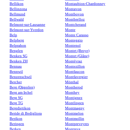
Bellikon
Montaubion-Chardonney
Bellinzona
Montavon
Bellmund
Montbovon
Bellwald
Montbrelloz
Belmont-sur-Lausanne
Montcherand
Belmont-sur-Yverdon
Monte
Belp
Monte Carasso
Belpberg
Monteggio
Belprahon
Montenol
Benglen
Montet (Broye)
Benken SG
Montet (Glâne)
Benken ZH
Montévraz
Bennau
Montezillon
Bennwil
Montfaucon
Benzenschwil
Montfavergier
Bercher
Mönthal
Berg (Dägerlen)
Montherod
Berg am Irchel
Monthey
Berg SG
Montignez
Berg TG
Montlingen
Bergdietikon
Montmagny
Beride di Bedigliora
Montmelon
Berikon
Montmollin
Beringen
Montpreveyres
Berken
Montreux