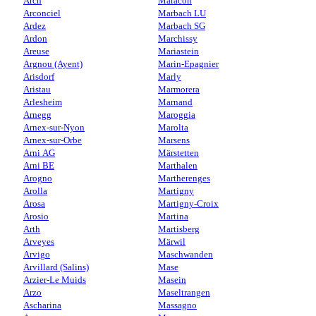
Arch
Maracon
Arconciel
Marbach LU
Ardez
Marbach SG
Ardon
Marchissy
Areuse
Mariastein
Argnou (Ayent)
Marin-Epagnier
Arisdorf
Marly
Aristau
Marmorera
Arlesheim
Marnand
Arnegg
Maroggia
Arnex-sur-Nyon
Marolta
Arnex-sur-Orbe
Marsens
Arni AG
Märstetten
Arni BE
Marthalen
Arogno
Martherenges
Arolla
Martigny
Arosa
Martigny-Croix
Arosio
Martina
Arth
Martisberg
Arveyes
Märwil
Arvigo
Maschwanden
Arvillard (Salins)
Mase
Arzier-Le Muids
Masein
Arzo
Maseltrangen
Ascharina
Massagno