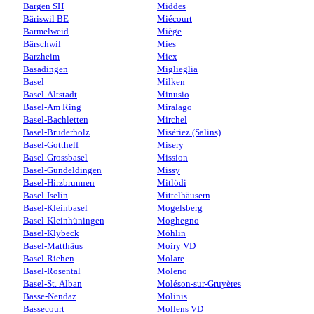
Bargen SH
Middes
Bäriswil BE
Miécourt
Barmelweid
Miège
Bärschwil
Mies
Barzheim
Miex
Basadingen
Miglieglia
Basel
Milken
Basel-Altstadt
Minusio
Basel-Am Ring
Miralago
Basel-Bachletten
Mirchel
Basel-Bruderholz
Misériez (Salins)
Basel-Gotthelf
Misery
Basel-Grossbasel
Mission
Basel-Gundeldingen
Missy
Basel-Hirzbrunnen
Mitlödi
Basel-Iselin
Mittelhäusern
Basel-Kleinbasel
Mogelsberg
Basel-Kleinhüningen
Moghegno
Basel-Klybeck
Möhlin
Basel-Matthäus
Moiry VD
Basel-Riehen
Molare
Basel-Rosental
Moleno
Basel-St. Alban
Moléson-sur-Gruyères
Basse-Nendaz
Molinis
Bassecourt
Mollens VD