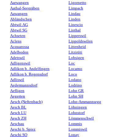
Aarwangen
Ligornetto
Aathal-Seegräben
Limpach
Aawangen
Lindau
Abländschen
Linden
Abtwil AG
Linescio
Abtwil SG
Linthal
Achseten
Lipperswil
Aclens
Lippoldswilen
Acquarossa
Littenheid
Adelboden
Litzirüti
Adetswil
Lobsigen
Adligenswil
Loc
Adlikon b. Andelfingen
Locarno
Adlikon b. Regensdorf
Loco
Adliswil
Lodano
Aedermannsdorf
Lodrino
Aefligen
Lohn GR
Aegerten
Lohn SH
Aesch (Neftenbach)
Lohn-Ammannsegg
Aesch BL
Löhningen
Aesch LU
Lohnstorf
Aesch ZH
Lömmenschwil
Aeschau
Lommis
Aeschi b. Spiez
Lommiswil
Aeschi SO
Lonay