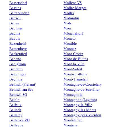
Bassersdorf
Mollens VS
Bassins
Mollie-Margot
Bätterkinden
Mollis
Bättwil
Molondin
Bauen
Mols
Baulmes
Mon
Bauma
Mönchaltorf
Bavois
Moneto
Bazenheid
Monible
Beatenberg
Monnaz
Beckenried
Mont-Crosin
Bedano
Mont-de-Buttes
Bedigliora
Mont-la-Ville
Bedretto
Mont-Soleil
Beggingen
Mont-sur-Rolle
Begnins
Mont-Tramelan
Beinwil (Freiamt)
Montagne-de-Courtelary
Beinwil am See
Montagne-de-Sonvilier
Beinwil SO
Montagnola
Belalp
Montagnon (Leytron)
Belfaux
Montagny-la-Ville
Bellach
Montagny-les-Monts
Bellelay
Montagny-près-Yverdon
Bellerive VD
Montalchez
Bellevue
Montana