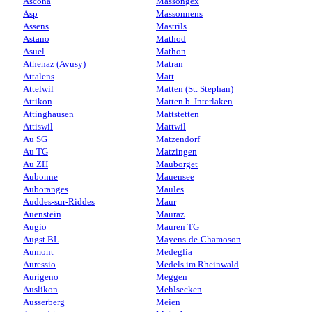
Ascona
Massongex
Asp
Massonnens
Assens
Mastrils
Astano
Mathod
Asuel
Mathon
Athenaz (Avusy)
Matran
Attalens
Matt
Attelwil
Matten (St. Stephan)
Attikon
Matten b. Interlaken
Attinghausen
Mattstetten
Attiswil
Mattwil
Au SG
Matzendorf
Au TG
Matzingen
Au ZH
Mauborget
Aubonne
Mauensee
Auboranges
Maules
Auddes-sur-Riddes
Maur
Auenstein
Mauraz
Augio
Mauren TG
Augst BL
Mayens-de-Chamoson
Aumont
Medeglia
Auressio
Medels im Rheinwald
Aurigeno
Meggen
Auslikon
Mehlsecken
Ausserberg
Meien