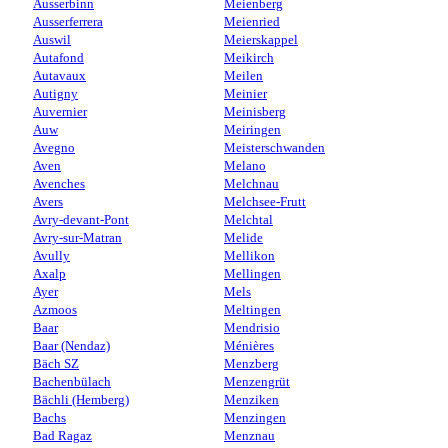
Ausserbinn
Meienberg
Ausserferrera
Meienried
Auswil
Meierskappel
Autafond
Meikirch
Autavaux
Meilen
Autigny
Meinier
Auvernier
Meinisberg
Auw
Meiringen
Avegno
Meisterschwanden
Aven
Melano
Avenches
Melchnau
Avers
Melchsee-Frutt
Avry-devant-Pont
Melchtal
Avry-sur-Matran
Melide
Avully
Mellikon
Axalp
Mellingen
Ayer
Mels
Azmoos
Meltingen
Baar
Mendrisio
Baar (Nendaz)
Ménières
Bäch SZ
Menzberg
Bachenbülach
Menzengrüt
Bächli (Hemberg)
Menziken
Bachs
Menzingen
Bad Ragaz
Menznau