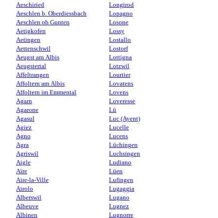
Aeschiried
Longirod
Aeschlen b. Oberdiessbach
Lopagno
Aeschlen ob Gunten
Losone
Aetigkofen
Lossy
Aetingen
Lostallo
Aettenschwil
Lostorf
Aeugst am Albis
Lottigna
Aeugstertal
Lotzwil
Affeltrangen
Lourtier
Affoltern am Albis
Lovatens
Affoltern im Emmental
Lovens
Agarn
Loveresse
Agarone
Lü
Agasul
Luc (Ayent)
Agiez
Lucelle
Agno
Lucens
Agra
Lüchingen
Agriswil
Luchsingen
Aigle
Ludiano
Aïre
Lüen
Aire-la-Ville
Lufingen
Airolo
Lugaggia
Alberswil
Lugano
Albeuve
Lugnez
Albinen
Lugnorre