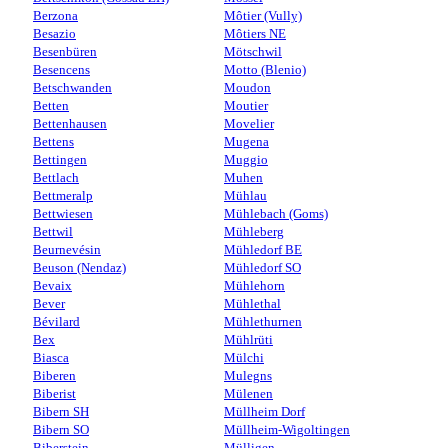
Berzona
Môtier (Vully)
Besazio
Môtiers NE
Besenbüren
Mötschwil
Besencens
Motto (Blenio)
Betschwanden
Moudon
Betten
Moutier
Bettenhausen
Movelier
Bettens
Mugena
Bettingen
Muggio
Bettlach
Muhen
Bettmeralp
Mühlau
Bettwiesen
Mühlebach (Goms)
Bettwil
Mühleberg
Beurnevésin
Mühledorf BE
Beuson (Nendaz)
Mühledorf SO
Bevaix
Mühlehorn
Bever
Mühlethal
Bévilard
Mühlethurnen
Bex
Mühlrüti
Biasca
Mülchi
Biberen
Mulegns
Biberist
Mülenen
Bibern SH
Müllheim Dorf
Bibern SO
Müllheim-Wigoltingen
Biberstein
Mülligen