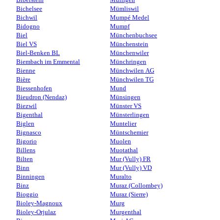
Bichelsee
Mümliswil
Bichwil
Mumpé Medel
Bidogno
Mumpf
Biel
Münchenbuchsee
Biel VS
Münchenstein
Biel-Benken BL
Münchenwiler
Biembach im Emmental
Münchringen
Bienne
Münchwilen AG
Bière
Münchwilen TG
Biessenhofen
Mund
Bieudron (Nendaz)
Münsingen
Biezwil
Münster VS
Bigenthal
Münsterlingen
Biglen
Muntelier
Bignasco
Müntschemier
Bigorio
Muolen
Billens
Muotathal
Bilten
Mur (Vully) FR
Binn
Mur (Vully) VD
Binningen
Muralto
Binz
Muraz (Collombey)
Bioggio
Muraz (Sierre)
Bioley-Magnoux
Murg
Bioley-Orjulaz
Murgenthal