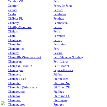
Cerniaz VD
Peist
Cernier
Peney-le-Jorat
Certara
Pensier
Cevio
Penthalaz
Châbles FR
Penthaz
Chabrey
Penthéréaz
Chailly-Montreux
Perlen
Chalais
Perly
Cham
Perrefitte
Chambésy
Perroy
Chamblon
Personico
Chambrelien
Péry
Chamby
Peseux
Chamoille (Sembrancher)
Petit Vichères (Liddes)
Chamoson
Petit-Lancy
Champ-du-Moulin
Petit-Martel
Champagne
Peyres-Possens
Champéry
Pfäfers
Champex-Lac
Pfaffhausen
Champfèr
Pfäffikon SZ
Champlan (Grimisuat)
Pfäffikon ZH
Champoussin
Pfaffnau
Champoz
Pfeffikon LU
Champsec
Pfeffingen
Champtauroz
Pfungen