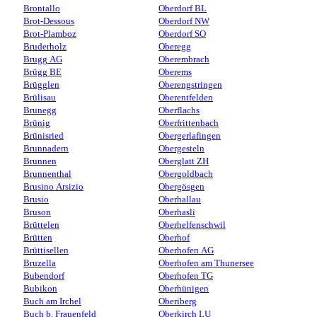
Brontallo
Oberdorf BL
Brot-Dessous
Oberdorf NW
Brot-Plamboz
Oberdorf SO
Bruderholz
Oberegg
Brugg AG
Oberembrach
Brügg BE
Oberems
Brügglen
Oberengstringen
Brülisau
Oberentfelden
Brunegg
Oberflachs
Brünig
Oberfrittenbach
Brünisried
Obergerlafingen
Brunnadern
Obergesteln
Brunnen
Oberglatt ZH
Brunnenthal
Obergoldbach
Brusino Arsizio
Obergösgen
Brusio
Oberhallau
Bruson
Oberhasli
Brüttelen
Oberhelfenschwil
Brütten
Oberhof
Brüttisellen
Oberhofen AG
Bruzella
Oberhofen am Thunersee
Bubendorf
Oberhofen TG
Bubikon
Oberhünigen
Buch am Irchel
Oberiberg
Buch b. Frauenfeld
Oberkirch LU