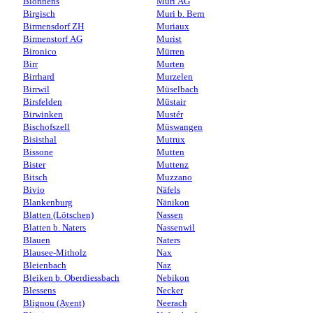
Bionnens
Muri AG
Birgisch
Muri b. Bern
Birmensdorf ZH
Muriaux
Birmenstorf AG
Murist
Bironico
Mürren
Birr
Murten
Birrhard
Murzelen
Birrwil
Müselbach
Birsfelden
Müstair
Birwinken
Mustér
Bischofszell
Müswangen
Bisisthal
Mutrux
Bissone
Mutten
Bister
Muttenz
Bitsch
Muzzano
Bivio
Näfels
Blankenburg
Nänikon
Blatten (Lötschen)
Nassen
Blatten b. Naters
Nassenwil
Blauen
Naters
Blausee-Mitholz
Nax
Bleienbach
Naz
Bleiken b. Oberdiessbach
Nebikon
Blessens
Necker
Blignou (Ayent)
Neerach