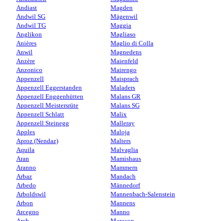
Andiast
Magden
Andwil SG
Mägenwil
Andwil TG
Maggia
Anglikon
Magliaso
Anières
Maglio di Colla
Anwil
Magnedens
Anzère
Maienfeld
Anzonico
Mairengo
Appenzell
Maisprach
Appenzell Eggerstanden
Maladers
Appenzell Enggenhütten
Malans GR
Appenzell Meistersrüte
Malans SG
Appenzell Schlatt
Malix
Appenzell Steinegg
Malleray
Apples
Maloja
Aproz (Nendaz)
Malters
Aquila
Malvaglia
Aran
Mamishaus
Aranno
Mammern
Arbaz
Mandach
Arbedo
Männedorf
Arboldswil
Mannenbach-Salenstein
Arbon
Mannens
Arcegno
Manno
Arch
Maracon