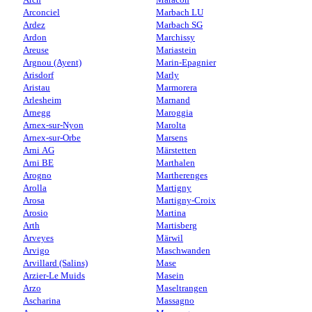
Arconciel
Marbach LU
Ardez
Marbach SG
Ardon
Marchissy
Areuse
Mariastein
Argnou (Ayent)
Marin-Epagnier
Arisdorf
Marly
Aristau
Marmorera
Arlesheim
Marnand
Arnegg
Maroggia
Arnex-sur-Nyon
Marolta
Arnex-sur-Orbe
Marsens
Arni AG
Märstetten
Arni BE
Marthalen
Arogno
Martherenges
Arolla
Martigny
Arosa
Martigny-Croix
Arosio
Martina
Arth
Martisberg
Arveyes
Märwil
Arvigo
Maschwanden
Arvillard (Salins)
Mase
Arzier-Le Muids
Masein
Arzo
Maseltrangen
Ascharina
Massagno