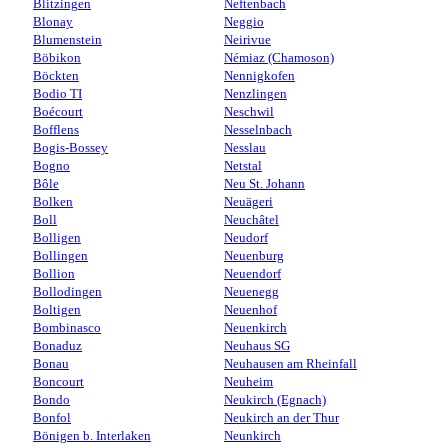
Blitzingen
Neftenbach
Blonay
Neggio
Blumenstein
Neirivue
Böbikon
Némiaz (Chamoson)
Böckten
Nennigkofen
Bodio TI
Nenzlingen
Boécourt
Neschwil
Bofflens
Nesselnbach
Bogis-Bossey
Nesslau
Bogno
Netstal
Bôle
Neu St. Johann
Bolken
Neuägeri
Boll
Neuchâtel
Bolligen
Neudorf
Bollingen
Neuenburg
Bollion
Neuendorf
Bollodingen
Neuenegg
Boltigen
Neuenhof
Bombinasco
Neuenkirch
Bonaduz
Neuhaus SG
Bonau
Neuhausen am Rheinfall
Boncourt
Neuheim
Bondo
Neukirch (Egnach)
Bonfol
Neukirch an der Thur
Bönigen b. Interlaken
Neunkirch