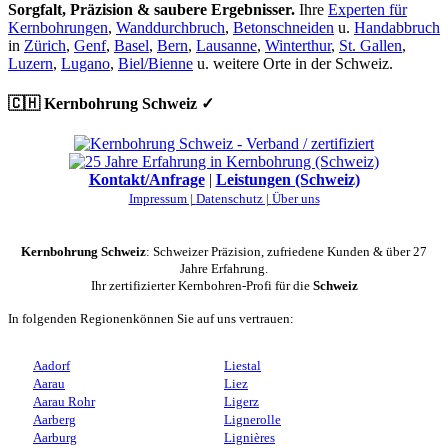
Sorgfalt, Präzision & saubere Ergebnisser.
Ihre
Experten für
Kernbohrungen
,
Wanddurchbruch
,
Betonschneiden
u.
Handabbruch
in
Zürich
,
Genf
,
Basel
,
Bern
,
Lausanne
,
Winterthur
,
St. Gallen
,
Luzern
,
Lugano
,
Biel/Bienne
u. weitere Orte in der Schweiz.
🇨🇭 Kernbohrung Schweiz ✓
Kontakt/Anfrage
|
Leistungen (Schweiz)
Impressum |
Datenschutz |
Über uns
Kernbohrung Schweiz
: Schweizer Präzision, zufriedene Kunden & über 27
Jahre Erfahrung.
Ihr zertifizierter Kernbohren-Profi für die
Schweiz
In folgenden Regionenkönnen Sie auf uns vertrauen:
Aadorf
Liestal
Aarau
Liez
Aarau Rohr
Ligerz
Aarberg
Lignerolle
Aarburg
Lignières