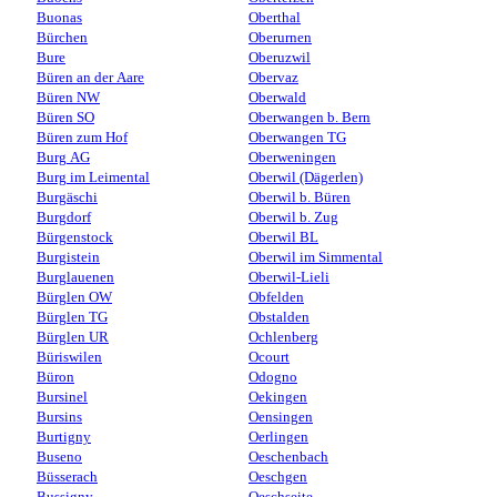
Buonas
Oberthal
Bürchen
Oberurnen
Bure
Oberuzwil
Büren an der Aare
Obervaz
Büren NW
Oberwald
Büren SO
Oberwangen b. Bern
Büren zum Hof
Oberwangen TG
Burg AG
Oberweningen
Burg im Leimental
Oberwil (Dägerlen)
Burgäschi
Oberwil b. Büren
Burgdorf
Oberwil b. Zug
Bürgenstock
Oberwil BL
Burgistein
Oberwil im Simmental
Burglauenen
Oberwil-Lieli
Bürglen OW
Obfelden
Bürglen TG
Obstalden
Bürglen UR
Ochlenberg
Büriswilen
Ocourt
Büron
Odogno
Bursinel
Oekingen
Bursins
Oensingen
Burtigny
Oerlingen
Buseno
Oeschenbach
Büsserach
Oeschgen
Bussigny
Oeschseite