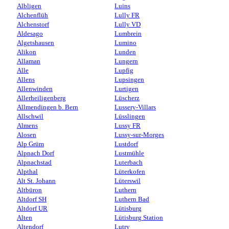
Albligen
Luins
Alchenflüh
Lully FR
Alchenstorf
Lully VD
Aldesago
Lumbrein
Algetshausen
Lumino
Alikon
Lunden
Allaman
Lungern
Alle
Lupfig
Allens
Lupsingen
Allenwinden
Lurtigen
Allerheiligenberg
Lüscherz
Allmendingen b. Bern
Lussery-Villars
Allschwil
Lüsslingen
Almens
Lussy FR
Alosen
Lussy-sur-Morges
Alp Grüm
Lustdorf
Alpnach Dorf
Lustmühle
Alpnachstad
Luterbach
Alpthal
Lüterkofen
Alt St. Johann
Lüterswil
Altbüron
Luthern
Altdorf SH
Luthern Bad
Altdorf UR
Lütisburg
Alten
Lütisburg Station
Altendorf
Lutry