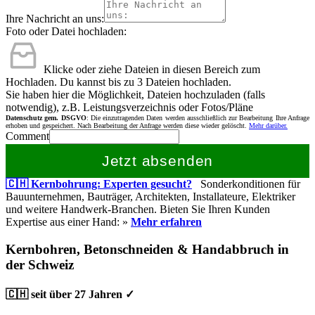
Ihre Nachricht an uns:
Foto oder Datei hochladen:
Klicke oder ziehe Dateien in diesen Bereich zum
Hochladen.
Du kannst bis zu 3 Dateien hochladen.
Sie haben hier die Möglichkeit, Dateien hochzuladen (falls
notwendig), z.B. Leistungsverzeichnis oder Fotos/Pläne
Datenschutz gem. DSGVO
: Die einzutragenden Daten werden ausschließlich zur Bearbeitung Ihre Anfrage
erhoben und gespeichert. Nach Bearbeitung der Anfrage werden diese wieder gelöscht.
Mehr darüber.
Comment
Jetzt absenden
🇨🇭 Kernbohrung: Experten gesucht?
Sonderkonditionen für
Bauunternehmen, Bauträger, Architekten, Installateure, Elektriker
und weitere Handwerk-Branchen. Bieten Sie Ihren Kunden
Expertise aus einer Hand: »
Mehr erfahren
Kernbohren, Betonschneiden & Handabbruch in
der Schweiz
🇨🇭 seit über 27 Jahren ✓