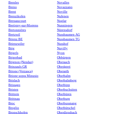
Brenles
Novalles
Breno
Novazzano
Brent
Noville
Brenzikofen
Nufenen
Bressaucourt
Nuglar
Bretigny-sur-Morrens
Nunningen
Bretonnières
Nürensdorf
Bretzwil
Nussbaumen AG
Brienz BE
Nussbaumen TG
Brienzwiler
Nusshof
Brig
Nuvilly
Brigels
Nyon
Brigerbad
Obbürgen
Brignon (Nendaz)
Oberaach
Brinzauls GR
Oberägeri
Brione (Verzasca)
Oberarth
Brione sopra Minusio
Oberbalm
Brislach
Oberbalmberg
Brissago
Oberbipp
Bristen
Oberbuchsiten
Brittern
Oberbüren
Brittnau
Oberburg
Broc
Oberbussnang
Broglio
Oberbütschel
Bronschhofen
Oberdiessbach