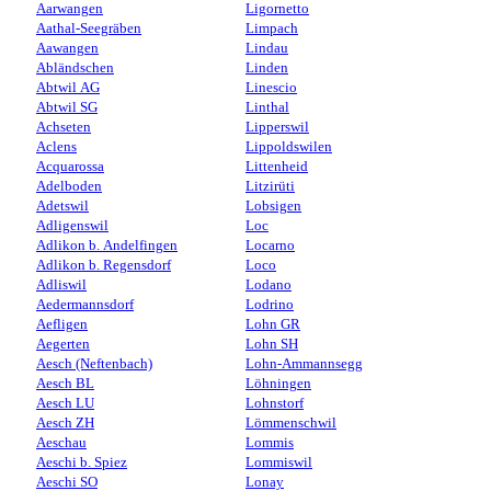
Aarwangen
Ligornetto
Aathal-Seegräben
Limpach
Aawangen
Lindau
Abländschen
Linden
Abtwil AG
Linescio
Abtwil SG
Linthal
Achseten
Lipperswil
Aclens
Lippoldswilen
Acquarossa
Littenheid
Adelboden
Litzirüti
Adetswil
Lobsigen
Adligenswil
Loc
Adlikon b. Andelfingen
Locarno
Adlikon b. Regensdorf
Loco
Adliswil
Lodano
Aedermannsdorf
Lodrino
Aefligen
Lohn GR
Aegerten
Lohn SH
Aesch (Neftenbach)
Lohn-Ammannsegg
Aesch BL
Löhningen
Aesch LU
Lohnstorf
Aesch ZH
Lömmenschwil
Aeschau
Lommis
Aeschi b. Spiez
Lommiswil
Aeschi SO
Lonay