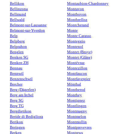
Bellikon
Montaubion-Chardonney
Bellinzona
Montavon
Bellmund
Montbovon
Bellwald
Montbrelloz
Belmont-sur-Lausanne
Montcherand
Belmont-sur-Yverdon
Monte
Belp
Monte Carasso
Belpberg
Monteggio
Belprahon
Montenol
Benglen
Montet (Broye)
Benken SG
Montet (Glâne)
Benken ZH
Montévraz
Bennau
Montezillon
Bennwil
Montfaucon
Benzenschwil
Montfavergier
Bercher
Mönthal
Berg (Dägerlen)
Montherod
Berg am Irchel
Monthey
Berg SG
Montignez
Berg TG
Montlingen
Bergdietikon
Montmagny
Beride di Bedigliora
Montmelon
Berikon
Montmollin
Beringen
Montpreveyres
Berken
Montreux