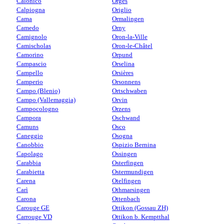
Calonico
Orges
Calpiogna
Origlio
Cama
Ormalingen
Camedo
Orny
Camignolo
Oron-la-Ville
Camischolas
Oron-le-Châtel
Camorino
Orpund
Campascio
Orselina
Campello
Orsières
Camperio
Orsonnens
Campo (Blenio)
Ortschwaben
Campo (Vallemaggia)
Orvin
Campocologno
Orzens
Campora
Oschwand
Camuns
Osco
Caneggio
Osogna
Canobbio
Ospizio Bernina
Capolago
Ossingen
Carabbia
Osterfingen
Carabietta
Ostermundigen
Carena
Otelfingen
Carì
Othmarsingen
Carona
Ottenbach
Carouge GE
Ottikon (Gossau ZH)
Carrouge VD
Ottikon b. Kemptthal