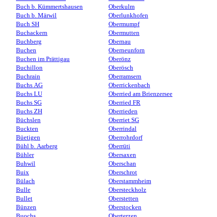
Buch b. Kümmertshausen
Oberkulm
Buch b. Märwil
Oberlunkhofen
Buch SH
Obermumpf
Buchackern
Obermutten
Buchberg
Obernau
Buchen
Oberneunforn
Buchen im Prättigau
Oberönz
Buchillon
Oberösch
Buchrain
Oberramsern
Buchs AG
Oberrickenbach
Buchs LU
Oberried am Brienzersee
Buchs SG
Oberried FR
Buchs ZH
Oberrieden
Büchslen
Oberriet SG
Buckten
Oberrindal
Büetigen
Oberrohrdorf
Bühl b. Aarberg
Oberrüti
Bühler
Obersaxen
Buhwil
Oberschan
Buix
Oberschrot
Bülach
Oberstammheim
Bulle
Obersteckholz
Bullet
Oberstetten
Bünzen
Oberstocken
Buochs
Oberterzen