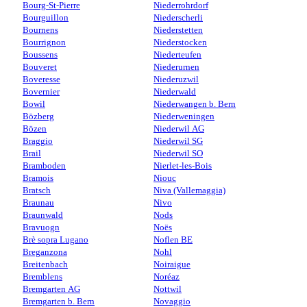
Bourg-St-Pierre
Niederrohrdorf
Bourguillon
Niederscherli
Bournens
Niederstetten
Bourrignon
Niederstocken
Boussens
Niederteufen
Bouveret
Niederurnen
Boveresse
Niederuzwil
Bovernier
Niederwald
Bowil
Niederwangen b. Bern
Bözberg
Niederweningen
Bözen
Niederwil AG
Braggio
Niederwil SG
Brail
Niederwil SO
Bramboden
Nierlet-les-Bois
Bramois
Niouc
Bratsch
Niva (Vallemaggia)
Braunau
Nivo
Braunwald
Nods
Bravuogn
Noës
Brè sopra Lugano
Noflen BE
Breganzona
Nohl
Breitenbach
Noiraigue
Bremblens
Noréaz
Bremgarten AG
Nottwil
Bremgarten b. Bern
Novaggio