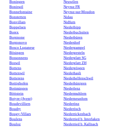
Boningen
Neuwilen
Boniswil
Neyruz FR
Bonnefontaine
Neyruz-sur-Moudon
Bonstetten
Nidau
Bonvillars
Nidfurn
Boppelsen
Niederbipp
Borex
Niederbuchsiten
Borgnone
Niederbüren
Borgonovo
Niederdorf
Bosco Luganese
Niedergampel
Bösingen
Niedergesteln
Bossonnens
Niederglatt SG
Boswil
Niederglatt ZH
Bottens
Niedergösgen
Bottenwil
Niederhasli
Botterens
Niederhelfenschwil
Bottighofen
Niederhünigen
Bottmingen
Niederlenz
Böttstein
Niedermuhlern
Botyre (Ayent)
Niederneunforn
Boudevilliers
Niederönz
Boudry
Niederösch
Bougy-Villars
Niederrickenbach
Boulens
Niederried b. Interlaken
Bouloz
Niederried b. Kallnach