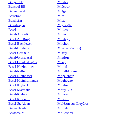
Bargen SH
Middes
Bäriswil BE
Miécourt
Barmelweid
Miège
Bärschwil
Mies
Barzheim
Miex
Basadingen
Miglieglia
Basel
Milken
Basel-Altstadt
Minusio
Basel-Am Ring
Miralago
Basel-Bachletten
Mirchel
Basel-Bruderholz
Misériez (Salins)
Basel-Gotthelf
Misery
Basel-Grossbasel
Mission
Basel-Gundeldingen
Missy
Basel-Hirzbrunnen
Mitlödi
Basel-Iselin
Mittelhäusern
Basel-Kleinbasel
Mogelsberg
Basel-Kleinhüningen
Moghegno
Basel-Klybeck
Möhlin
Basel-Matthäus
Moiry VD
Basel-Riehen
Molare
Basel-Rosental
Moleno
Basel-St. Alban
Moléson-sur-Gruyères
Basse-Nendaz
Molinis
Bassecourt
Mollens VD