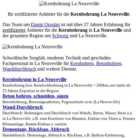
Ihr zertifizierter Anbieter für die
Kernbohrung La Neuveville
.
Das Team um
Damir Oroslan
ist mit über 27 Jahren Erfahrung Ihr
zertifizierter
Anbieter für die
Kernbohrung
in
La Neuveville
und
der gesamten Region um
Schweiz
und La Neuveville.
Schwäbische Sorgfalt, moderne Technik und geschultes
Fachpersonal
in La Neuveville für
Kernbohren, Betonbohren,
Wanddurchbruch
und weitere Dienste.
Kernbohrung in La Neuveville
Kernbohrung bzw. Kernlochbohrung in La Neuveville + 200km, seit mehr als
25 Jahren Expertise in der Region
Beton bohren, schneiden, sägen
Betonbohrung, Betonsägearbeiten, Fugenschnitt uvm. (La Neuveville)
Wand-Durchbruch
Durchbruch: Bohrungen und Durchbruch von Wände, Beton, Mauer, Stein u.ä
in La Neuveville, z.B. zum Erweitern von Räumen, Einbau von Türen u. Fenster,
Klimaanlage, Kamin-Einbau u. weitere
Demontage, Rückbau, Abbruch
Handabbruch: Demontage, Abbruch u. Rückbau, z.B. Balkon-Entfernung,