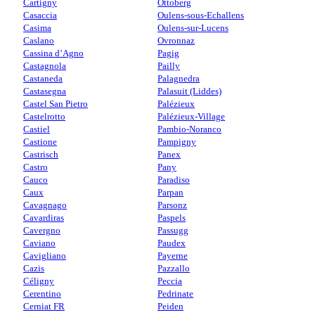
Cartigny
Ottoberg
Casaccia
Oulens-sous-Echallens
Casima
Oulens-sur-Lucens
Caslano
Ovronnaz
Cassina d’Agno
Pagig
Castagnola
Pailly
Castaneda
Palagnedra
Castasegna
Palasuit (Liddes)
Castel San Pietro
Palézieux
Castelrotto
Palézieux-Village
Castiel
Pambio-Noranco
Castione
Pampigny
Castrisch
Panex
Castro
Pany
Cauco
Paradiso
Caux
Parpan
Cavagnago
Parsonz
Cavardiras
Paspels
Cavergno
Passugg
Caviano
Paudex
Cavigliano
Payerne
Cazis
Pazzallo
Céligny
Peccia
Cerentino
Pedrinate
Cerniat FR
Peiden