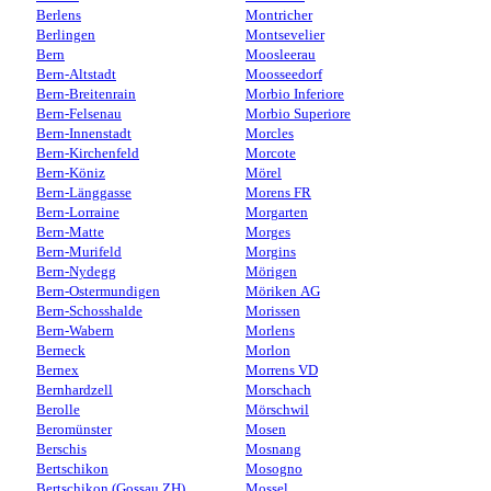
Berlens
Montricher
Berlingen
Montsevelier
Bern
Moosleerau
Bern-Altstadt
Moosseedorf
Bern-Breitenrain
Morbio Inferiore
Bern-Felsenau
Morbio Superiore
Bern-Innenstadt
Morcles
Bern-Kirchenfeld
Morcote
Bern-Köniz
Mörel
Bern-Länggasse
Morens FR
Bern-Lorraine
Morgarten
Bern-Matte
Morges
Bern-Murifeld
Morgins
Bern-Nydegg
Mörigen
Bern-Ostermundigen
Möriken AG
Bern-Schosshalde
Morissen
Bern-Wabern
Morlens
Berneck
Morlon
Bernex
Morrens VD
Bernhardzell
Morschach
Berolle
Mörschwil
Beromünster
Mosen
Berschis
Mosnang
Bertschikon
Mosogno
Bertschikon (Gossau ZH)
Mossel