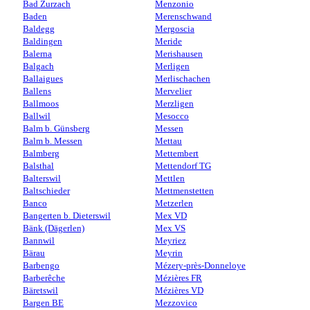
Bad Zurzach
Menzonio
Baden
Merenschwand
Baldegg
Mergoscia
Baldingen
Meride
Balerna
Merishausen
Balgach
Merligen
Ballaigues
Merlischachen
Ballens
Mervelier
Ballmoos
Merzligen
Ballwil
Mesocco
Balm b. Günsberg
Messen
Balm b. Messen
Mettau
Balmberg
Mettembert
Balsthal
Mettendorf TG
Balterswil
Mettlen
Baltschieder
Mettmenstetten
Banco
Metzerlen
Bangerten b. Dieterswil
Mex VD
Bänk (Dägerlen)
Mex VS
Bannwil
Meyriez
Bärau
Meyrin
Barbengo
Mézery-près-Donneloye
Barberêche
Mézières FR
Bäretswil
Mézières VD
Bargen BE
Mezzovico