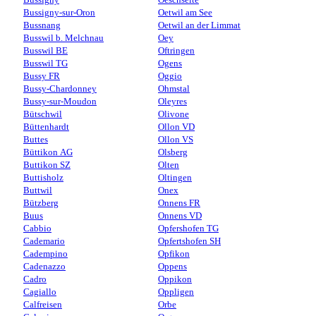
Bussigny-sur-Oron
Oetwil am See
Bussnang
Oetwil an der Limmat
Busswil b. Melchnau
Oey
Busswil BE
Oftringen
Busswil TG
Ogens
Bussy FR
Oggio
Bussy-Chardonney
Ohmstal
Bussy-sur-Moudon
Oleyres
Bütschwil
Olivone
Büttenhardt
Ollon VD
Buttes
Ollon VS
Büttikon AG
Olsberg
Buttikon SZ
Olten
Buttisholz
Oltingen
Buttwil
Onex
Bützberg
Onnens FR
Buus
Onnens VD
Cabbio
Opfershofen TG
Cademario
Opfertshofen SH
Cadempino
Opfikon
Cadenazzo
Oppens
Cadro
Oppikon
Cagiallo
Oppligen
Calfreisen
Orbe