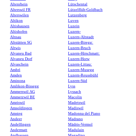
Altenrhein
Lütschental
Alterswil FR
Lützelflüh-Goldbach
Alterswilen
Lutzenberg
Altikon
Luven
Altishausen
Luzein
Altishofen
Luzern-
Altnau
Luzern-Altstadt
Altstätten SG
Luzern-Biregg:
Altwis
Luzern-Bruch
Alvaneu Bad
Luzern-Hirschmatt:
Alvaneu Dorf
Luzern-Horw
Alvaschein
Luzern-Littau:
Ambrì
Luzern-Musegg
Amden
Luzern-Reussbühl
Aminona
Luzern-Süd
Amlikon-Bissegg
Lyss
Ammerswil AG
Lyssach
Ammerzwil BE
Macolin
Amriswil
Madetswil
Amsoldingen
Madiswil
Amsteg
Madonna del Piano
Andeer
Madrano
Andelfingen
Mädris-Vermol
Andermatt
Madulain
Andhausen
Magadino