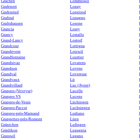
Grächen
Lommiswil
Grafenort
Lonay
Grafenried
Longirod
Grafstal
Lopagno
Graltshausen
Losone
Grancia
Lossy
Grancy
Lostallo
Grand-Lancy
Lostorf
Grandcour
Lottigna
Grandevent
Lotzwil
Grandfontaine
Lourtier
Grandsivaz
Lovatens
Grandson
Lovens
Grandval
Loveresse
Grandvaux
Lü
Grandvillard
Luc (Ayent)
Granges (Veveyse)
Lucelle
Granges VS
Lucens
Granges-de-Vesin
Lüchingen
Granges-Paccot
Luchsingen
Granges-près-Marnand
Ludiano
Grangettes-près-Romont
Lüen
Gränichen
Lufingen
Gräslikon
Lugaggia
Grasswil
Lugano