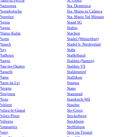
Piano di Peccia
St. Ursen
Piazzogna
Sta. Domenica
Pierrafortscha
Sta. Maria in Calanca
Pieterlen
Sta. Maria Val Müstair
Pignia
Staad SG
Pigniu
Stabio
Pilatus Kulm
Stachen
Piotta
Stadel (Winterthur)
Pitasch
Stadel b. Niederglatt
Pizy
Stäfa
Plaffeien
Staffelbach
Plagne
Stalden (Sarnen)
Plan-les-Ouates
Stalden VS
Plasselb
Staldenried
Platta
Stallikon
Plaun da Lej
Stampa
Pleigne
Stans
Pleujouse
Stansstad
Plons
Starrkirch-Wil
Pohlern
Staufen
Poliez-le-Grand
Ste-Croix
Poliez-Pittet
Stechelberg
Pollegio
Steckborn
Pompaples
Steffisburg
Pomy
Steg im Tösstal