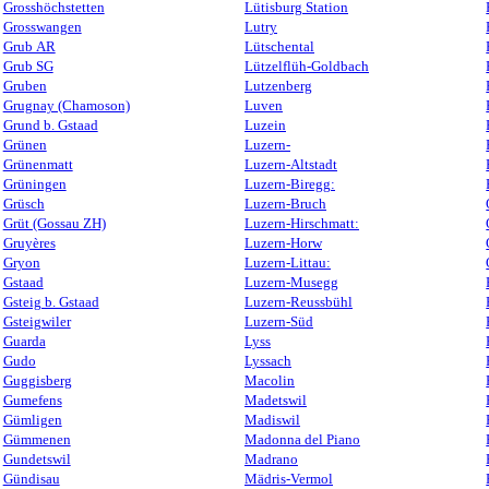
Grosshöchstetten
Lütisburg Station
Grosswangen
Lutry
Grub AR
Lütschental
Grub SG
Lützelflüh-Goldbach
Gruben
Lutzenberg
Grugnay (Chamoson)
Luven
Grund b. Gstaad
Luzein
Grünen
Luzern-
Grünenmatt
Luzern-Altstadt
Grüningen
Luzern-Biregg:
Grüsch
Luzern-Bruch
Grüt (Gossau ZH)
Luzern-Hirschmatt:
Gruyères
Luzern-Horw
Gryon
Luzern-Littau:
Gstaad
Luzern-Musegg
Gsteig b. Gstaad
Luzern-Reussbühl
Gsteigwiler
Luzern-Süd
Guarda
Lyss
Gudo
Lyssach
Guggisberg
Macolin
Gumefens
Madetswil
Gümligen
Madiswil
Gümmenen
Madonna del Piano
Gundetswil
Madrano
Gündisau
Mädris-Vermol