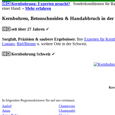
🇨🇭 Kernbohrung: Experten gesucht?
Sonderkonditionen für Bauu
einer Hand: »
Mehr erfahren
Kernbohren, Betonschneiden & Handabbruch in der
🇨🇭 seit über 27 Jahren ✓
Sorgfalt, Präzision & saubere Ergebnisser.
Ihre
Experten für Kern
Lugano
,
Biel/Bienne
u. weitere Orte in der Schweiz.
🇨🇭 Kernbohrung Schweiz ✓
Ker
In folgenden Regionenkönnen Sie auf uns vertrauen:
Aadorf
Champvent
Aarau
Champzabé