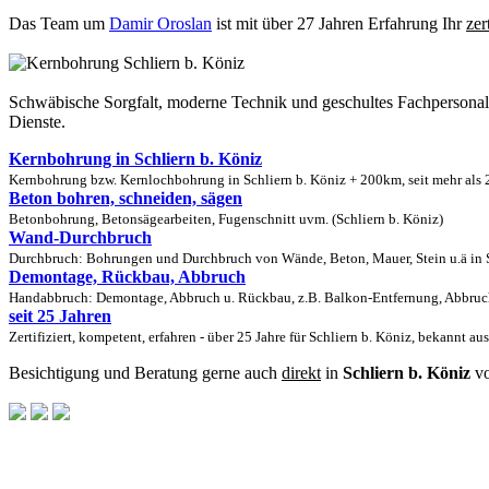
Das Team um
Damir Oroslan
ist mit über 27 Jahren Erfahrung Ihr
zer
Schwäbische Sorgfalt, moderne Technik und geschultes Fachpersona
Dienste.
Kernbohrung in Schliern b. Köniz
Kernbohrung bzw. Kernlochbohrung in Schliern b. Köniz + 200km, seit mehr als 2
Beton bohren, schneiden, sägen
Betonbohrung, Betonsägearbeiten, Fugenschnitt uvm. (Schliern b. Köniz)
Wand-Durchbruch
Durchbruch: Bohrungen und Durchbruch von Wände, Beton, Mauer, Stein u.ä in Sc
Demontage, Rückbau, Abbruch
Handabbruch: Demontage, Abbruch u. Rückbau, z.B. Balkon-Entfernung, Abbruch 
seit 25 Jahren
Zertifiziert, kompetent, erfahren - über 25 Jahre für Schliern b. Köniz, bekannt a
Besichtigung und Beratung gerne auch
direkt
in
Schliern b. Köniz
vo