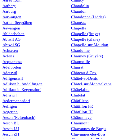
Aarau Rohr
Chancy
Aarberg
Chandolin
Aarburg
Chandon
Aarwangen
Chandonne (Liddes)
Aathal-Seegräben
Chanéaz
Aawangen
Chapella
Abländschen
Chapelle (Broye)
Abtwil AG
Chapelle (Glâne)
Abtwil SG
Chapelle-sur-Moudon
Achseten
Chardonne
Aclens
Charmey (Gruyère)
Acquarossa
Charmoille
Adelboden
Charrat
Adetswil
Château-d’Oex
Adligenswil
Châtel-St-Denis
Adlikon b. Andelfingen
Châtel-sur-Montsalvens
Adlikon b. Regensdorf
Châtelaine
Adliswil
Châtelat
Aedermannsdorf
Châtillens
Aefligen
Châtillon FR
Aegerten
Châtillon JU
Aesch (Neftenbach)
Châtonnaye
Aesch BL
Chaumont
Aesch LU
Chavannes-de-Bogis
Aesch ZH
Chavannes-des-Bois