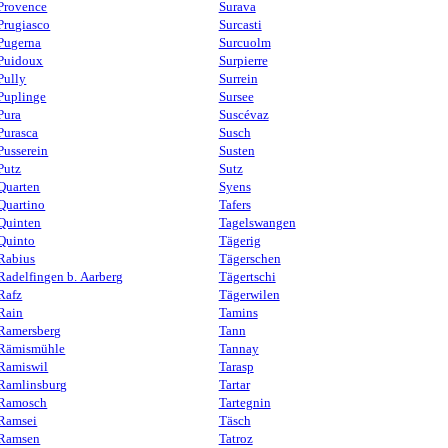
Provence
Surava
Prugiasco
Surcasti
Pugerna
Surcuolm
Puidoux
Surpierre
Pully
Surrein
Puplinge
Sursee
Pura
Suscévaz
Purasca
Susch
Pusserein
Susten
Putz
Sutz
Quarten
Syens
Quartino
Tafers
Quinten
Tagelswangen
Quinto
Tägerig
Rabius
Tägerschen
Radelfingen b. Aarberg
Tägertschi
Rafz
Tägerwilen
Rain
Tamins
Ramersberg
Tann
Rämismühle
Tannay
Ramiswil
Tarasp
Ramlinsburg
Tartar
Ramosch
Tartegnin
Ramsei
Täsch
Ramsen
Tatroz