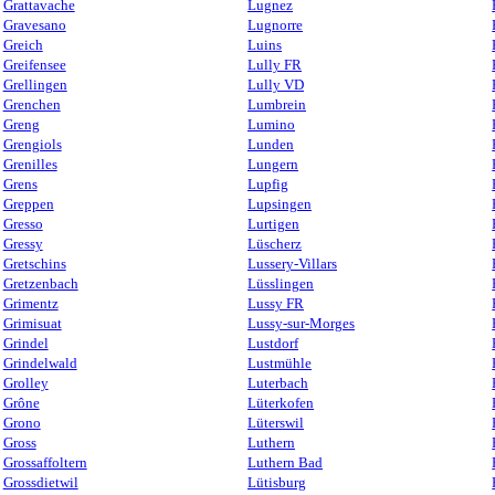
Grattavache
Lugnez
Gravesano
Lugnorre
Greich
Luins
Greifensee
Lully FR
Grellingen
Lully VD
Grenchen
Lumbrein
Greng
Lumino
Grengiols
Lunden
Grenilles
Lungern
Grens
Lupfig
Greppen
Lupsingen
Gresso
Lurtigen
Gressy
Lüscherz
Gretschins
Lussery-Villars
Gretzenbach
Lüsslingen
Grimentz
Lussy FR
Grimisuat
Lussy-sur-Morges
Grindel
Lustdorf
Grindelwald
Lustmühle
Grolley
Luterbach
Grône
Lüterkofen
Grono
Lüterswil
Gross
Luthern
Grossaffoltern
Luthern Bad
Grossdietwil
Lütisburg