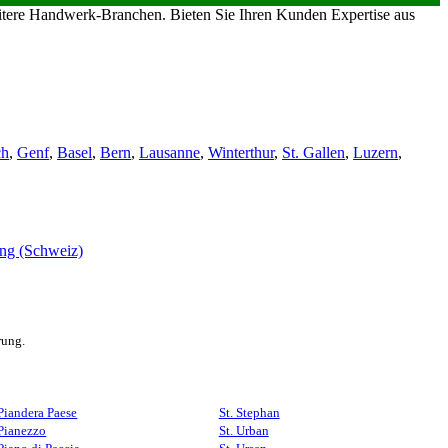
eitere Handwerk-Branchen. Bieten Sie Ihren Kunden Expertise aus
ch
,
Genf
,
Basel
,
Bern
,
Lausanne
,
Winterthur
,
St. Gallen
,
Luzern
,
rung.
Piandera Paese
St. Stephan
Pianezzo
St. Urban