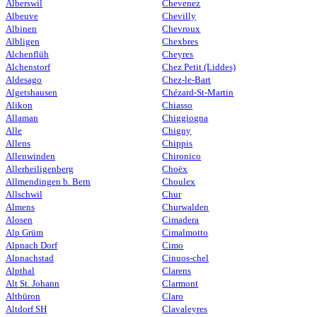
Alberswil
Chevenez
Albeuve
Chevilly
Albinen
Chevroux
Albligen
Chexbres
Alchenflüh
Cheyres
Alchenstorf
Chez Petit (Liddes)
Aldesago
Chez-le-Bart
Algetshausen
Chézard-St-Martin
Alikon
Chiasso
Allaman
Chiggiogna
Alle
Chigny
Allens
Chippis
Allenwinden
Chironico
Allerheiligenberg
Choëx
Allmendingen b. Bern
Choulex
Allschwil
Chur
Almens
Churwalden
Alosen
Cimadera
Alp Grüm
Cimalmotto
Alpnach Dorf
Cimo
Alpnachstad
Cinuos-chel
Alpthal
Clarens
Alt St. Johann
Clarmont
Altbüron
Claro
Altdorf SH
Clavaleyres