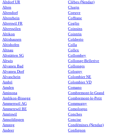
Altdorf UR
Clèbes (Nendaz)
Alten
Clugin
Altendorf
Coeuve
Altenrhein
Coffrane
Alterswil FR
Coglio
Alterswilen
Coinsins
Altikon
Cointrin
Altishausen
Coldrerio
Altishofen
Colla
Altnau
Collex
Altstätten SG
Collombey
Altwis
Collonge-Bellerive
Alvaneu Bad
Collonges
Alvaneu Dorf
Cologny
Alvaschein
Colombier NE
Ambrì
Colombier VD
Amden
Comano
Aminona
Combremont-le-Grand
Amlikon-Bissegg
Combremont-le-Petit
Ammerswil AG
Commugny
Ammerzwil BE
Comologno
Amriswil
Conches
Amsoldingen
Concise
Amsteg
Condémines (Nendaz)
Andeer
Confignon