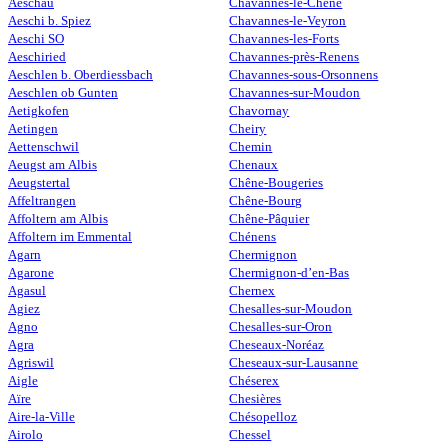
Aeschau
Chavannes-le-Chêne
Aeschi b. Spiez
Chavannes-le-Veyron
Aeschi SO
Chavannes-les-Forts
Aeschiried
Chavannes-près-Renens
Aeschlen b. Oberdiessbach
Chavannes-sous-Orsonnens
Aeschlen ob Gunten
Chavannes-sur-Moudon
Aetigkofen
Chavornay
Aetingen
Cheiry
Aettenschwil
Chemin
Aeugst am Albis
Chenaux
Aeugstertal
Chêne-Bougeries
Affeltrangen
Chêne-Bourg
Affoltern am Albis
Chêne-Pâquier
Affoltern im Emmental
Chénens
Agarn
Chermignon
Agarone
Chermignon-d’en-Bas
Agasul
Chernex
Agiez
Chesalles-sur-Moudon
Agno
Chesalles-sur-Oron
Agra
Cheseaux-Noréaz
Agriswil
Cheseaux-sur-Lausanne
Aigle
Chéserex
Aïre
Chesières
Aire-la-Ville
Chésopelloz
Airolo
Chessel