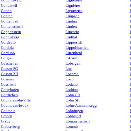
Gommiswald
Lignerolle
Gondiswil
Lignières
Gondo
Ligornetto
Gonten
Limpach
Gontenbad
Lindau
Gontenschwil
Linden
Goppenstein
Linescio
Goppisberg
Linthal
Gordevio
Lipperswil
Gordola
Lippoldswilen
Gorduno
Littenheid
Gorgier
Litzirüti
Göschenen
Lobsigen
Gossau SG
Loc
Gossau ZH
Locarno
Gossens
Loco
Gossliwil
Lodano
Götighofen
Lodrino
Gottlieben
Lohn GR
Goumoens-la-Ville
Lohn SH
Goumoens-le-Jux
Lohn-Ammannsegg
Goumois
Löhningen
Graben
Lohnstorf
Grabs
Lömmenschwil
Grabserberg
Lommis