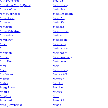
Pont (Veveyse)
Steg VS
Pont-de-la-Morge (Sion)
Stehrenberg
Pont-la-Ville
Stein AG
Ponte Capriasca
Stein am Rhein
Ponte Tresa
Stein AR
Pontenet
Stein SG
Ponthaux
Steinach
Ponto Valentino
Steinebrunn
Pontresina
Steinen
Porrentruy
Steinerberg
Porsel
Steinhaus
Port
Steinhausen
Portalban
Steinhof SO
Portein
Steinhuserberg
Porto Ronco
Steinmaur
Porza
Stels
Posat
Sternenberg
Poschiavo
Stetten AG
Posieux
Stetten SH
Praden
Stettfurt
Pragg-Jenaz
Stettlen
Prahins
Stierva
Prangins
Stilli
Praratoud
Stoos SZ
Prato (Leventina)
Strada