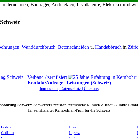
nternehmen, Bauträger, Architekten, Installateure, Elektriker und w
 Schweiz
bohrungen
,
Wanddurchbruch
,
Betonschneiden
u.
Handabbruch
in
Züri
Kontakt/Anfrage
|
Leistungen (Schweiz)
Impressum |
Datenschutz |
Über uns
nbohrung Schweiz
: Schweizer Präzision, zufriedene Kunden & über 27 Jahre Erfah
Ihr zertifizierter Kernbohren-Profi für die
Schweiz
Golino
Liez
Gollion
Ligerz