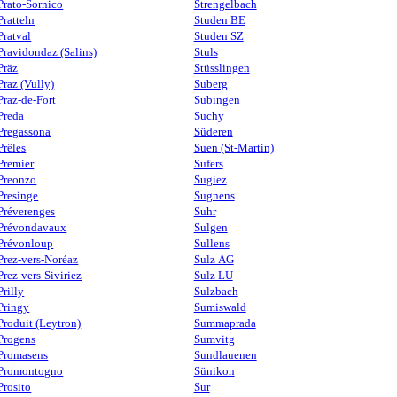
Prato-Sornico
Strengelbach
Pratteln
Studen BE
Pratval
Studen SZ
Pravidondaz (Salins)
Stuls
Präz
Stüsslingen
Praz (Vully)
Suberg
Praz-de-Fort
Subingen
Preda
Suchy
Pregassona
Süderen
Prêles
Suen (St-Martin)
Premier
Sufers
Preonzo
Sugiez
Presinge
Sugnens
Préverenges
Suhr
Prévondavaux
Sulgen
Prévonloup
Sullens
Prez-vers-Noréaz
Sulz AG
Prez-vers-Siviriez
Sulz LU
Prilly
Sulzbach
Pringy
Sumiswald
Produit (Leytron)
Summaprada
Progens
Sumvitg
Promasens
Sundlauenen
Promontogno
Sünikon
Prosito
Sur