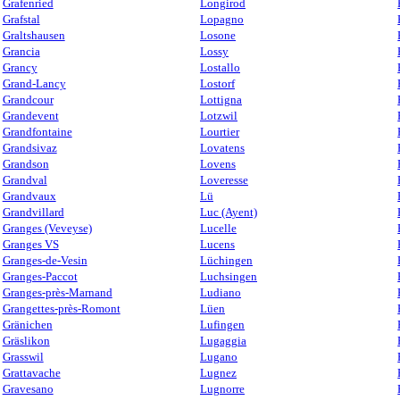
Grafenried
Longirod
Grafstal
Lopagno
Graltshausen
Losone
Grancia
Lossy
Grancy
Lostallo
Grand-Lancy
Lostorf
Grandcour
Lottigna
Grandevent
Lotzwil
Grandfontaine
Lourtier
Grandsivaz
Lovatens
Grandson
Lovens
Grandval
Loveresse
Grandvaux
Lü
Grandvillard
Luc (Ayent)
Granges (Veveyse)
Lucelle
Granges VS
Lucens
Granges-de-Vesin
Lüchingen
Granges-Paccot
Luchsingen
Granges-près-Marnand
Ludiano
Grangettes-près-Romont
Lüen
Gränichen
Lufingen
Gräslikon
Lugaggia
Grasswil
Lugano
Grattavache
Lugnez
Gravesano
Lugnorre