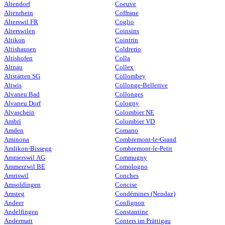
Altendorf
Coeuve
Altenrhein
Coffrane
Alterswil FR
Coglio
Alterswilen
Coinsins
Altikon
Cointrin
Altishausen
Coldrerio
Altishofen
Colla
Altnau
Collex
Altstätten SG
Collombey
Altwis
Collonge-Bellerive
Alvaneu Bad
Collonges
Alvaneu Dorf
Cologny
Alvaschein
Colombier NE
Ambrì
Colombier VD
Amden
Comano
Aminona
Combremont-le-Grand
Amlikon-Bissegg
Combremont-le-Petit
Ammerswil AG
Commugny
Ammerzwil BE
Comologno
Amriswil
Conches
Amsoldingen
Concise
Amsteg
Condémines (Nendaz)
Andeer
Confignon
Andelfingen
Constantine
Andermatt
Conters im Prättigau