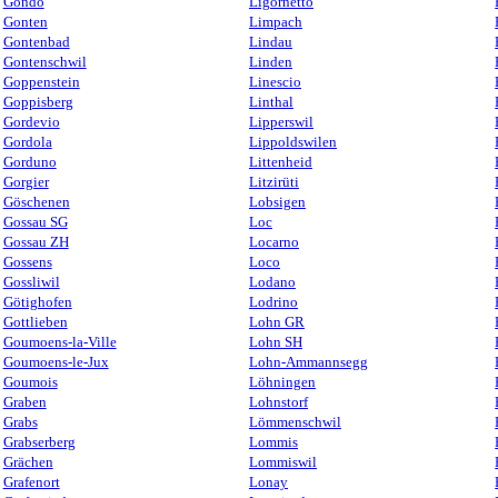
Gondo
Ligornetto
Gonten
Limpach
Gontenbad
Lindau
Gontenschwil
Linden
Goppenstein
Linescio
Goppisberg
Linthal
Gordevio
Lipperswil
Gordola
Lippoldswilen
Gorduno
Littenheid
Gorgier
Litzirüti
Göschenen
Lobsigen
Gossau SG
Loc
Gossau ZH
Locarno
Gossens
Loco
Gossliwil
Lodano
Götighofen
Lodrino
Gottlieben
Lohn GR
Goumoens-la-Ville
Lohn SH
Goumoens-le-Jux
Lohn-Ammannsegg
Goumois
Löhningen
Graben
Lohnstorf
Grabs
Lömmenschwil
Grabserberg
Lommis
Grächen
Lommiswil
Grafenort
Lonay