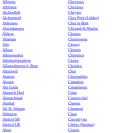
Albinen
Chevroux
Albligen
Chexbres
Alchenflüh
Cheyres
Alchenstorf
Chez Petit (Liddes)
Aldesago
Chez-le-Bart
Algetshausen
Chézard-St-Martin
Alikon
Chiasso
Allaman
Chiggiogna
Alle
Chigny
Allens
Chippis
Allenwinden
Chironico
Allerheiligenberg
Choëx
Allmendingen b. Bern
Choulex
Allschwil
Chur
Almens
Churwalden
Alosen
Cimadera
Alp Grüm
Cimalmotto
Alpnach Dorf
Cimo
Alpnachstad
Cinuos-chel
Alpthal
Clarens
Alt St. Johann
Clarmont
Altbüron
Claro
Altdorf SH
Clavaleyres
Altdorf UR
Clèbes (Nendaz)
Alten
Clugin