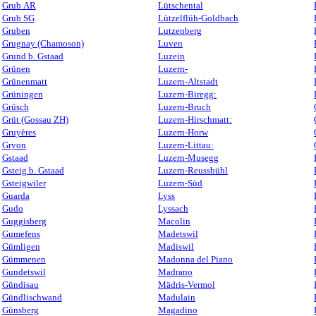
Grub AR
Lütschental
Grub SG
Lützelflüh-Goldbach
Gruben
Lutzenberg
Grugnay (Chamoson)
Luven
Grund b. Gstaad
Luzein
Grünen
Luzern-
Grünenmatt
Luzern-Altstadt
Grüningen
Luzern-Biregg:
Grüsch
Luzern-Bruch
Grüt (Gossau ZH)
Luzern-Hirschmatt:
Gruyères
Luzern-Horw
Gryon
Luzern-Littau:
Gstaad
Luzern-Musegg
Gsteig b. Gstaad
Luzern-Reussbühl
Gsteigwiler
Luzern-Süd
Guarda
Lyss
Gudo
Lyssach
Guggisberg
Macolin
Gumefens
Madetswil
Gümligen
Madiswil
Gümmenen
Madonna del Piano
Gundetswil
Madrano
Gündisau
Mädris-Vermol
Gündlischwand
Madulain
Günsberg
Magadino