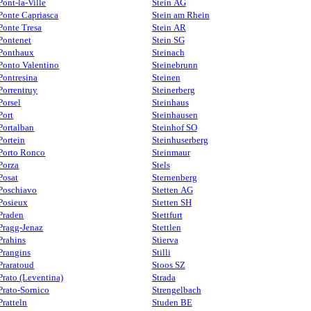
Pont-la-Ville
Stein AG
Ponte Capriasca
Stein am Rhein
Ponte Tresa
Stein AR
Pontenet
Stein SG
Ponthaux
Steinach
Ponto Valentino
Steinebrunn
Pontresina
Steinen
Porrentruy
Steinerberg
Porsel
Steinhaus
Port
Steinhausen
Portalban
Steinhof SO
Portein
Steinhuserberg
Porto Ronco
Steinmaur
Porza
Stels
Posat
Sternenberg
Poschiavo
Stetten AG
Posieux
Stetten SH
Praden
Stettfurt
Pragg-Jenaz
Stettlen
Prahins
Stierva
Prangins
Stilli
Praratoud
Stoos SZ
Prato (Leventina)
Strada
Prato-Sornico
Strengelbach
Pratteln
Studen BE