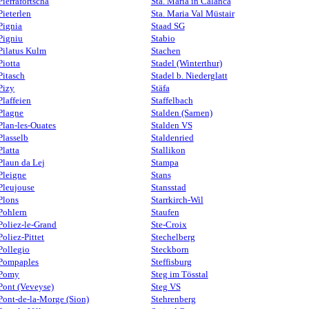
Pierrafortscha
Sta. Maria in Calanca
Pieterlen
Sta. Maria Val Müstair
Pignia
Staad SG
Pigniu
Stabio
Pilatus Kulm
Stachen
Piotta
Stadel (Winterthur)
Pitasch
Stadel b. Niederglatt
Pizy
Stäfa
Plaffeien
Staffelbach
Plagne
Stalden (Sarnen)
Plan-les-Ouates
Stalden VS
Plasselb
Staldenried
Platta
Stallikon
Plaun da Lej
Stampa
Pleigne
Stans
Pleujouse
Stansstad
Plons
Starrkirch-Wil
Pohlern
Staufen
Poliez-le-Grand
Ste-Croix
Poliez-Pittet
Stechelberg
Pollegio
Steckborn
Pompaples
Steffisburg
Pomy
Steg im Tösstal
Pont (Veveyse)
Steg VS
Pont-de-la-Morge (Sion)
Stehrenberg