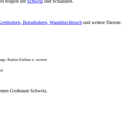
ten Region um
Schweiz
und Schalunen.
Kernbohren, Betonbohren, Wanddurchbruch
und weitere Dienste.
age, Kamin-Einbau u. weitere
nd
esamten Großraum Schweiz.