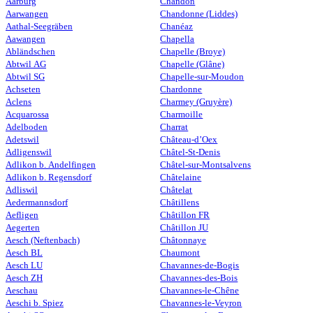
Aarburg
Chandon
Aarwangen
Chandonne (Liddes)
Aathal-Seegräben
Chanéaz
Aawangen
Chapella
Abländschen
Chapelle (Broye)
Abtwil AG
Chapelle (Glâne)
Abtwil SG
Chapelle-sur-Moudon
Achseten
Chardonne
Aclens
Charmey (Gruyère)
Acquarossa
Charmoille
Adelboden
Charrat
Adetswil
Château-d’Oex
Adligenswil
Châtel-St-Denis
Adlikon b. Andelfingen
Châtel-sur-Montsalvens
Adlikon b. Regensdorf
Châtelaine
Adliswil
Châtelat
Aedermannsdorf
Châtillens
Aefligen
Châtillon FR
Aegerten
Châtillon JU
Aesch (Neftenbach)
Châtonnaye
Aesch BL
Chaumont
Aesch LU
Chavannes-de-Bogis
Aesch ZH
Chavannes-des-Bois
Aeschau
Chavannes-le-Chêne
Aeschi b. Spiez
Chavannes-le-Veyron