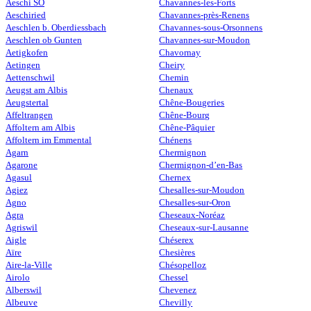
Aeschi SO
Chavannes-les-Forts
Aeschiried
Chavannes-près-Renens
Aeschlen b. Oberdiessbach
Chavannes-sous-Orsonnens
Aeschlen ob Gunten
Chavannes-sur-Moudon
Aetigkofen
Chavornay
Aetingen
Cheiry
Aettenschwil
Chemin
Aeugst am Albis
Chenaux
Aeugstertal
Chêne-Bougeries
Affeltrangen
Chêne-Bourg
Affoltern am Albis
Chêne-Pâquier
Affoltern im Emmental
Chénens
Agarn
Chermignon
Agarone
Chermignon-d’en-Bas
Agasul
Chernex
Agiez
Chesalles-sur-Moudon
Agno
Chesalles-sur-Oron
Agra
Cheseaux-Noréaz
Agriswil
Cheseaux-sur-Lausanne
Aigle
Chéserex
Aïre
Chesières
Aire-la-Ville
Chésopelloz
Airolo
Chessel
Alberswil
Chevenez
Albeuve
Chevilly