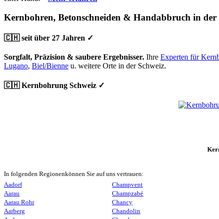
Kernbohren, Betonschneiden & Handabbruch in der
🇨🇭 seit über 27 Jahren ✓
Sorgfalt, Präzision & saubere Ergebnisser.
Ihre
Experten für Kern
Lugano
,
Biel/Bienne
u. weitere Orte in der Schweiz.
🇨🇭 Kernbohrung Schweiz ✓
Ker
In folgenden Regionenkönnen Sie auf uns vertrauen:
Aadorf
Champvent
Aarau
Champzabé
Aarau Rohr
Chancy
Aarberg
Chandolin