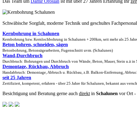
Das Team um
Damir Oroslan
ist mit über 27 Jahren Erfahrung Ihr
zer
Schwäbische Sorgfalt, moderne Technik und geschultes Fachpersona
Kernbohrung in Schalunen
Kernbohrung bzw. Kernlochbohrung in Schalunen + 200km, seit mehr als 25 Jahre
Beton bohren, schneiden, sägen
Betonbohrung, Betonsägearbeiten, Fugenschnitt uvm. (Schalunen)
Wand-Durchbruch
Durchbruch: Bohrungen und Durchbruch von Wände, Beton, Mauer, Stein u.ä in S
Demontage, Rückbau, Abbruch
Handabbruch: Demontage, Abbruch u. Rückbau, z.B. Balkon-Entfernung, Abbruch
seit 25 Jahren
Zertifiziert, kompetent, erfahren - über 25 Jahre für Schalunen, bekannt aus vers
Besichtigung und Beratung gerne auch
direkt
in
Schalunen
vor Ort -