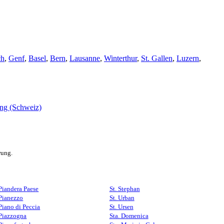
ch
,
Genf
,
Basel
,
Bern
,
Lausanne
,
Winterthur
,
St. Gallen
,
Luzern
,
rung.
Piandera Paese
St. Stephan
Pianezzo
St. Urban
Piano di Peccia
St. Ursen
Piazzogna
Sta. Domenica