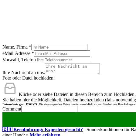
Name, Firma
*
eMail-Adresse
*
Vorwahl, Telefon
Ihre Nachricht an uns:
Foto oder Datei hochladen:
Klicke oder ziehe Dateien in diesen Bereich zum Hochladen.
Sie haben hier die Möglichkeit, Dateien hochzuladen (falls notwendig
Datenschutz gem. DSGVO
: Die einzutragenden Daten werden ausschließlich zur Bearbeitung Ihre Anfrage e
Comment
🇨🇭 Kernbohrung: Experten gesucht?
Sonderkonditionen für Bauu
einer Hand: »
Mehr erfahren