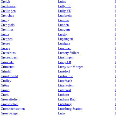
Greich
Luins
Greifensee
Lully FR
Grellingen
Lully VD
Grenchen
Lumbrein
Greng
Lumino
Grengiols
Lunden
Grenilles
Lungern
Grens
Lupfig
Greppen
Lupsingen
Gresso
Lurtigen
Gressy
Lüscherz
Gretschins
Lussery-Villars
Gretzenbach
Lüsslingen
Grimentz
Lussy FR
Grimisuat
Lussy-sur-Morges
Grindel
Lustdorf
Grindelwald
Lustmühle
Grolley
Luterbach
Grône
Lüterkofen
Grono
Lüterswil
Gross
Luthern
Grossaffoltern
Luthern Bad
Grossdietwil
Lütisburg
Grosshöchstetten
Lütisburg Station
Grosswangen
Lutry