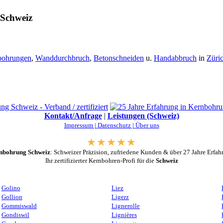
 Schweiz
bohrungen
,
Wanddurchbruch
,
Betonschneiden
u.
Handabbruch
in
Züri
Kontakt/Anfrage
|
Leistungen (Schweiz)
Impressum |
Datenschutz |
Über uns
nbohrung Schweiz
: Schweizer Präzision, zufriedene Kunden & über 27 Jahre Erfah
Ihr zertifizierter Kernbohren-Profi für die
Schweiz
Golino
Liez
Gollion
Ligerz
Gommiswald
Lignerolle
Gondiswil
Lignières