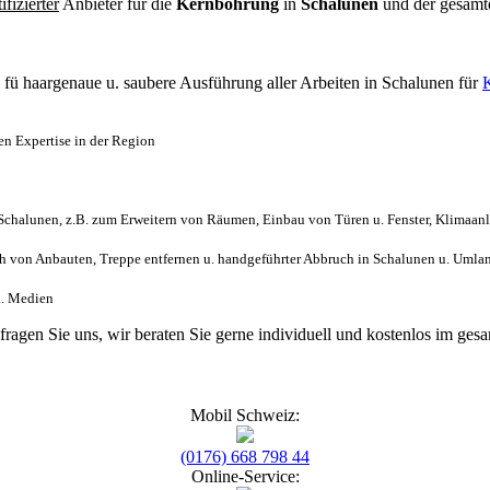
tifizierter
Anbieter für die
Kernbohrung
in
Schalunen
und der gesam
l
fü haargenaue u. saubere Ausführung aller Arbeiten
in Schalunen für
n Expertise in der Region
chalunen, z.B. zum Erweitern von Räumen, Einbau von Türen u. Fenster, Klimaanl
 von Anbauten, Treppe entfernen u. handgeführter Abbruch in Schalunen u. Umla
ch. Medien
 fragen Sie uns, wir beraten Sie gerne individuell und kostenlos im g
Mobil Schweiz:
(0176) 668 798 44
Online-Service: