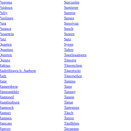
Pugerna
Surcuolm
Puidoux
Surpierre
Pully
Surrein
Puplinge
Sursee
Pura
Suscévaz
Purasca
Susch
Pusserein
Susten
Putz
Sutz
Quarten
Syens
Quartino
Tafers
Quinten
Tagelswangen
Quinto
Tägerig
Rabius
Tägerschen
Radelfingen b. Aarberg
Tägertschi
Rafz
Tägerwilen
Rain
Tamins
Ramersberg
Tann
Rämismühle
Tannay
Ramiswil
Tarasp
Ramlinsburg
Tartar
Ramosch
Tartegnin
Ramsei
Täsch
Ramsen
Tatroz
Rancate
Täuffelen
Rances
Tavanasa