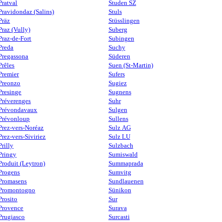
Pratval
Studen SZ
Pravidondaz (Salins)
Stuls
Präz
Stüsslingen
Praz (Vully)
Suberg
Praz-de-Fort
Subingen
Preda
Suchy
Pregassona
Süderen
Prêles
Suen (St-Martin)
Premier
Sufers
Preonzo
Sugiez
Presinge
Sugnens
Préverenges
Suhr
Prévondavaux
Sulgen
Prévonloup
Sullens
Prez-vers-Noréaz
Sulz AG
Prez-vers-Siviriez
Sulz LU
Prilly
Sulzbach
Pringy
Sumiswald
Produit (Leytron)
Summaprada
Progens
Sumvitg
Promasens
Sundlauenen
Promontogno
Sünikon
Prosito
Sur
Provence
Surava
Prugiasco
Surcasti