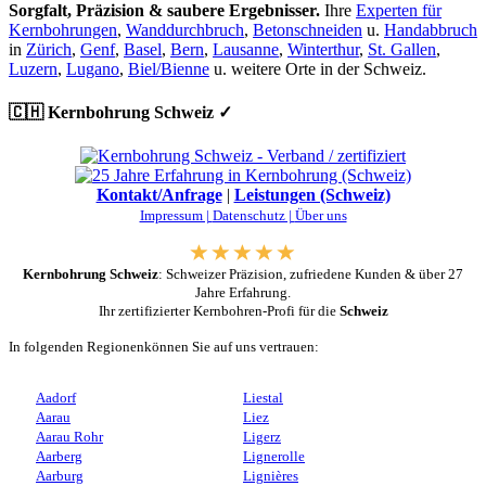
Sorgfalt, Präzision & saubere Ergebnisser.
Ihre
Experten für
Kernbohrungen
,
Wanddurchbruch
,
Betonschneiden
u.
Handabbruch
in
Zürich
,
Genf
,
Basel
,
Bern
,
Lausanne
,
Winterthur
,
St. Gallen
,
Luzern
,
Lugano
,
Biel/Bienne
u. weitere Orte in der Schweiz.
🇨🇭 Kernbohrung Schweiz ✓
Kontakt/Anfrage
|
Leistungen (Schweiz)
Impressum |
Datenschutz |
Über uns
Kernbohrung Schweiz
: Schweizer Präzision, zufriedene Kunden & über 27
Jahre Erfahrung.
Ihr zertifizierter Kernbohren-Profi für die
Schweiz
In folgenden Regionenkönnen Sie auf uns vertrauen:
Aadorf
Liestal
Aarau
Liez
Aarau Rohr
Ligerz
Aarberg
Lignerolle
Aarburg
Lignières