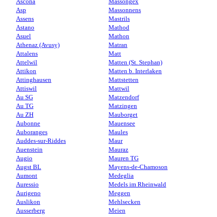
Ascona
Massongex
Asp
Massonnens
Assens
Mastrils
Astano
Mathod
Asuel
Mathon
Athenaz (Avusy)
Matran
Attalens
Matt
Attelwil
Matten (St. Stephan)
Attikon
Matten b. Interlaken
Attinghausen
Mattstetten
Attiswil
Mattwil
Au SG
Matzendorf
Au TG
Matzingen
Au ZH
Mauborget
Aubonne
Mauensee
Auboranges
Maules
Auddes-sur-Riddes
Maur
Auenstein
Mauraz
Augio
Mauren TG
Augst BL
Mayens-de-Chamoson
Aumont
Medeglia
Auressio
Medels im Rheinwald
Aurigeno
Meggen
Auslikon
Mehlsecken
Ausserberg
Meien