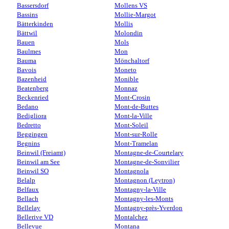
Bassersdorf
Mollens VS
Bassins
Mollie-Margot
Bätterkinden
Mollis
Bättwil
Molondin
Bauen
Mols
Baulmes
Mon
Bauma
Mönchaltorf
Bavois
Moneto
Bazenheid
Monible
Beatenberg
Monnaz
Beckenried
Mont-Crosin
Bedano
Mont-de-Buttes
Bedigliora
Mont-la-Ville
Bedretto
Mont-Soleil
Beggingen
Mont-sur-Rolle
Begnins
Mont-Tramelan
Beinwil (Freiamt)
Montagne-de-Courtelary
Beinwil am See
Montagne-de-Sonvilier
Beinwil SO
Montagnola
Belalp
Montagnon (Leytron)
Belfaux
Montagny-la-Ville
Bellach
Montagny-les-Monts
Bellelay
Montagny-près-Yverdon
Bellerive VD
Montalchez
Bellevue
Montana