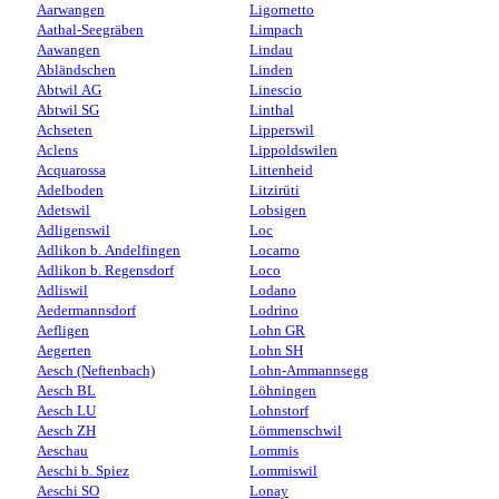
Aarwangen
Ligornetto
Aathal-Seegräben
Limpach
Aawangen
Lindau
Abländschen
Linden
Abtwil AG
Linescio
Abtwil SG
Linthal
Achseten
Lipperswil
Aclens
Lippoldswilen
Acquarossa
Littenheid
Adelboden
Litzirüti
Adetswil
Lobsigen
Adligenswil
Loc
Adlikon b. Andelfingen
Locarno
Adlikon b. Regensdorf
Loco
Adliswil
Lodano
Aedermannsdorf
Lodrino
Aefligen
Lohn GR
Aegerten
Lohn SH
Aesch (Neftenbach)
Lohn-Ammannsegg
Aesch BL
Löhningen
Aesch LU
Lohnstorf
Aesch ZH
Lömmenschwil
Aeschau
Lommis
Aeschi b. Spiez
Lommiswil
Aeschi SO
Lonay