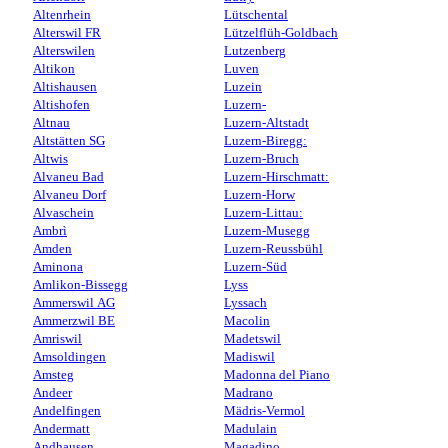
Altenrhein
Lütschental
Alterswil FR
Lützelflüh-Goldbach
Alterswilen
Lutzenberg
Altikon
Luven
Altishausen
Luzein
Altishofen
Luzern-
Altnau
Luzern-Altstadt
Altstätten SG
Luzern-Biregg:
Altwis
Luzern-Bruch
Alvaneu Bad
Luzern-Hirschmatt:
Alvaneu Dorf
Luzern-Horw
Alvaschein
Luzern-Littau:
Ambrì
Luzern-Musegg
Amden
Luzern-Reussbühl
Aminona
Luzern-Süd
Amlikon-Bissegg
Lyss
Ammerswil AG
Lyssach
Ammerzwil BE
Macolin
Amriswil
Madetswil
Amsoldingen
Madiswil
Amsteg
Madonna del Piano
Andeer
Madrano
Andelfingen
Mädris-Vermol
Andermatt
Madulain
Andhausen
Magadino