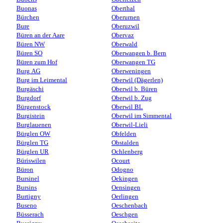
Buonas
Oberthal
Bürchen
Oberurnen
Bure
Oberuzwil
Büren an der Aare
Obervaz
Büren NW
Oberwald
Büren SO
Oberwangen b. Bern
Büren zum Hof
Oberwangen TG
Burg AG
Oberweningen
Burg im Leimental
Oberwil (Dägerlen)
Burgäschi
Oberwil b. Büren
Burgdorf
Oberwil b. Zug
Bürgenstock
Oberwil BL
Burgistein
Oberwil im Simmental
Burglauenen
Oberwil-Lieli
Bürglen OW
Obfelden
Bürglen TG
Obstalden
Bürglen UR
Ochlenberg
Büriswilen
Ocourt
Büron
Odogno
Bursinel
Oekingen
Bursins
Oensingen
Burtigny
Oerlingen
Buseno
Oeschenbach
Büsserach
Oeschgen