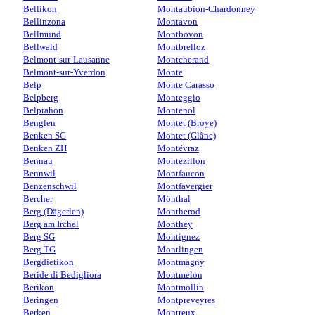
Bellikon
Montaubion-Chardonney
Bellinzona
Montavon
Bellmund
Montbovon
Bellwald
Montbrelloz
Belmont-sur-Lausanne
Montcherand
Belmont-sur-Yverdon
Monte
Belp
Monte Carasso
Belpberg
Monteggio
Belprahon
Montenol
Benglen
Montet (Broye)
Benken SG
Montet (Glâne)
Benken ZH
Montévraz
Bennau
Montezillon
Bennwil
Montfaucon
Benzenschwil
Montfavergier
Bercher
Mönthal
Berg (Dägerlen)
Montherod
Berg am Irchel
Monthey
Berg SG
Montignez
Berg TG
Montlingen
Bergdietikon
Montmagny
Beride di Bedigliora
Montmelon
Berikon
Montmollin
Beringen
Montpreveyres
Berken
Montreux