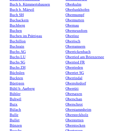
Buch b. Kümmertshausen
Oberkulm
Buch b. Märwil
Oberlunkhofen
Buch SH
Obermumpf
Buchackern
Obermutten
Buchberg
Obernau
Buchen
Oberneunforn
Buchen im Prättigau
Oberönz
Buchillon
Oberösch
Buchrain
Oberramsern
Buchs AG
Oberrickenbach
Buchs LU
Oberried am Brienzersee
Buchs SG
Oberried FR
Buchs ZH
Oberrieden
Büchslen
Oberriet SG
Buckten
Oberrindal
Büetigen
Oberrohrdorf
Bühl b. Aarberg
Oberrüti
Bühler
Obersaxen
Buhwil
Oberschan
Buix
Oberschrot
Bülach
Oberstammheim
Bulle
Obersteckholz
Bullet
Oberstetten
Bünzen
Oberstocken
Buochs
Oberterzen