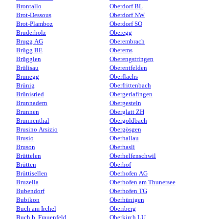
Brontallo
Oberdorf BL
Brot-Dessous
Oberdorf NW
Brot-Plamboz
Oberdorf SO
Bruderholz
Oberegg
Brugg AG
Oberembrach
Brügg BE
Oberems
Brügglen
Oberengstringen
Brülisau
Oberentfelden
Brunegg
Oberflachs
Brünig
Oberfrittenbach
Brünisried
Obergerlafingen
Brunnadern
Obergesteln
Brunnen
Oberglatt ZH
Brunnenthal
Obergoldbach
Brusino Arsizio
Obergösgen
Brusio
Oberhallau
Bruson
Oberhasli
Brüttelen
Oberhelfenschwil
Brütten
Oberhof
Brüttisellen
Oberhofen AG
Bruzella
Oberhofen am Thunersee
Bubendorf
Oberhofen TG
Bubikon
Oberhünigen
Buch am Irchel
Oberiberg
Buch b. Frauenfeld
Oberkirch LU