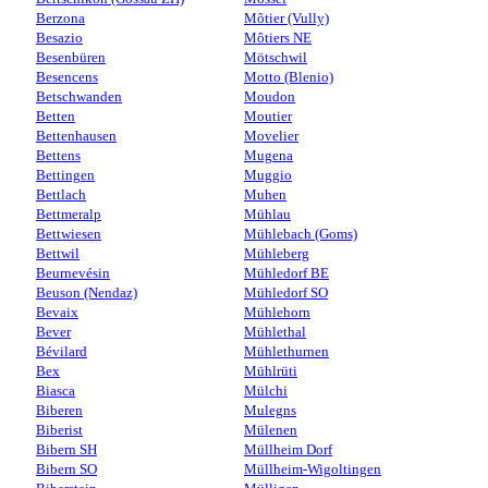
Berzona
Môtier (Vully)
Besazio
Môtiers NE
Besenbüren
Mötschwil
Besencens
Motto (Blenio)
Betschwanden
Moudon
Betten
Moutier
Bettenhausen
Movelier
Bettens
Mugena
Bettingen
Muggio
Bettlach
Muhen
Bettmeralp
Mühlau
Bettwiesen
Mühlebach (Goms)
Bettwil
Mühleberg
Beurnevésin
Mühledorf BE
Beuson (Nendaz)
Mühledorf SO
Bevaix
Mühlehorn
Bever
Mühlethal
Bévilard
Mühlethurnen
Bex
Mühlrüti
Biasca
Mülchi
Biberen
Mulegns
Biberist
Mülenen
Bibern SH
Müllheim Dorf
Bibern SO
Müllheim-Wigoltingen