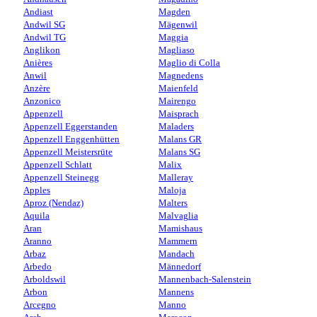
Andiast
Magden
Andwil SG
Mägenwil
Andwil TG
Maggia
Anglikon
Magliaso
Anières
Maglio di Colla
Anwil
Magnedens
Anzère
Maienfeld
Anzonico
Mairengo
Appenzell
Maisprach
Appenzell Eggerstanden
Maladers
Appenzell Enggenhütten
Malans GR
Appenzell Meistersrüte
Malans SG
Appenzell Schlatt
Malix
Appenzell Steinegg
Malleray
Apples
Maloja
Aproz (Nendaz)
Malters
Aquila
Malvaglia
Aran
Mamishaus
Aranno
Mammern
Arbaz
Mandach
Arbedo
Männedorf
Arboldswil
Mannenbach-Salenstein
Arbon
Mannens
Arcegno
Manno