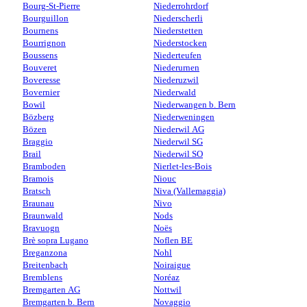
Bourg-St-Pierre
Niederrohrdorf
Bourguillon
Niederscherli
Bournens
Niederstetten
Bourrignon
Niederstocken
Boussens
Niederteufen
Bouveret
Niederurnen
Boveresse
Niederuzwil
Bovernier
Niederwald
Bowil
Niederwangen b. Bern
Bözberg
Niederweningen
Bözen
Niederwil AG
Braggio
Niederwil SG
Brail
Niederwil SO
Bramboden
Nierlet-les-Bois
Bramois
Niouc
Bratsch
Niva (Vallemaggia)
Braunau
Nivo
Braunwald
Nods
Bravuogn
Noës
Brè sopra Lugano
Noflen BE
Breganzona
Nohl
Breitenbach
Noiraigue
Bremblens
Noréaz
Bremgarten AG
Nottwil
Bremgarten b. Bern
Novaggio