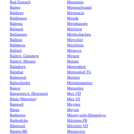
Bad Zurzach
Menzonio
Baden
Merenschwand
Baldegg
Mergoscia
Baldingen
Meride
Balerna
Merishausen
Balgach
Merligen
Ballaigues
Merlischachen
Ballens
Mervelier
Ballmoos
Merzligen
Ballwil
Mesocco
Balm b. Günsberg
Messen
Balm b. Messen
Mettau
Balmberg
Mettembert
Balsthal
Mettendorf TG
Balterswil
Mettlen
Baltschieder
Mettmenstetten
Banco
Metzerlen
Bangerten b. Dieterswil
Mex VD
Bänk (Dägerlen)
Mex VS
Bannwil
Meyriez
Bärau
Meyrin
Barbengo
Mézery-près-Donneloye
Barberêche
Mézières FR
Bäretswil
Mézières VD
Bargen BE
Mezzovico