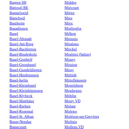
Bargen SH
Middes
Bäriswil BE
Miécourt
Barmelweid
Miège
Bärschwil
Mies
Barzheim
Miex
Basadingen
Miglieglia
Basel
Milken
Basel-Altstadt
Minusio
Basel-Am Ring
Miralago
Basel-Bachletten
Mirchel
Basel-Bruderholz
Misériez (Salins)
Basel-Gotthelf
Misery
Basel-Grossbasel
Mission
Basel-Gundeldingen
Missy
Basel-Hirzbrunnen
Mitlödi
Basel-Iselin
Mittelhäusern
Basel-Kleinbasel
Mogelsberg
Basel-Kleinhüningen
Moghegno
Basel-Klybeck
Möhlin
Basel-Matthäus
Moiry VD
Basel-Riehen
Molare
Basel-Rosental
Moleno
Basel-St. Alban
Moléson-sur-Gruyères
Basse-Nendaz
Molinis
Bassecourt
Mollens VD