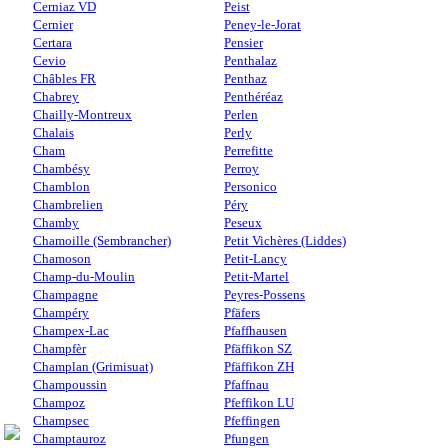
Cerniaz VD
Peist
Cernier
Peney-le-Jorat
Certara
Pensier
Cevio
Penthalaz
Châbles FR
Penthaz
Chabrey
Penthéréaz
Chailly-Montreux
Perlen
Chalais
Perly
Cham
Perrefitte
Chambésy
Perroy
Chamblon
Personico
Chambrelien
Péry
Chamby
Peseux
Chamoille (Sembrancher)
Petit Vichères (Liddes)
Chamoson
Petit-Lancy
Champ-du-Moulin
Petit-Martel
Champagne
Peyres-Possens
Champéry
Pfäfers
Champex-Lac
Pfaffhausen
Champfèr
Pfäffikon SZ
Champlan (Grimisuat)
Pfäffikon ZH
Champoussin
Pfaffnau
Champoz
Pfeffikon LU
Champsec
Pfeffingen
Champtauroz
Pfungen