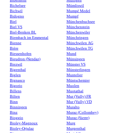
Biberstein
Mülligen
Bichelsee
Mümliswil
Bichwil
Mumpé Medel
Bidogno
Mumpf
Biel
Münchenbuchsee
Biel VS
Münchenstein
Biel-Benken BL
Münchenwiler
Biembach im Emmental
Münchringen
Bienne
Münchwilen AG
Bière
Münchwilen TG
Biessenhofen
Mund
Bieudron (Nendaz)
Münsingen
Biezwil
Münster VS
Bigenthal
Münsterlingen
Biglen
Muntelier
Bignasco
Müntschemier
Bigorio
Muolen
Billens
Muotathal
Bilten
Mur (Vully) FR
Binn
Mur (Vully) VD
Binningen
Muralto
Binz
Muraz (Collombey)
Bioggio
Muraz (Sierre)
Bioley-Magnoux
Murg
Bioley-Orjulaz
Murgenthal