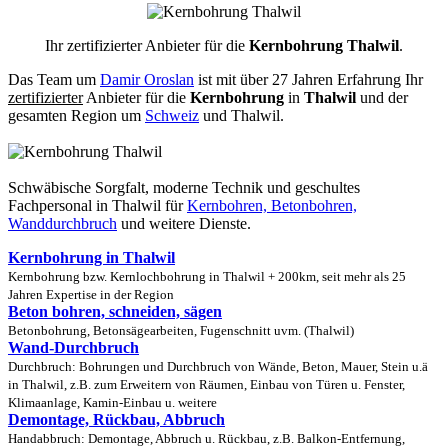
Ihr zertifizierter Anbieter für die
Kernbohrung Thalwil
.
Das Team um
Damir Oroslan
ist mit über 27 Jahren Erfahrung Ihr
zertifizierter
Anbieter für die
Kernbohrung
in
Thalwil
und der
gesamten Region um
Schweiz
und Thalwil.
Schwäbische Sorgfalt, moderne Technik und geschultes
Fachpersonal
in Thalwil für
Kernbohren, Betonbohren,
Wanddurchbruch
und weitere Dienste.
Kernbohrung in Thalwil
Kernbohrung bzw. Kernlochbohrung in Thalwil + 200km, seit mehr als 25
Jahren Expertise in der Region
Beton bohren, schneiden, sägen
Betonbohrung, Betonsägearbeiten, Fugenschnitt uvm. (Thalwil)
Wand-Durchbruch
Durchbruch: Bohrungen und Durchbruch von Wände, Beton, Mauer, Stein u.ä
in Thalwil, z.B. zum Erweitern von Räumen, Einbau von Türen u. Fenster,
Klimaanlage, Kamin-Einbau u. weitere
Demontage, Rückbau, Abbruch
Handabbruch: Demontage, Abbruch u. Rückbau, z.B. Balkon-Entfernung,