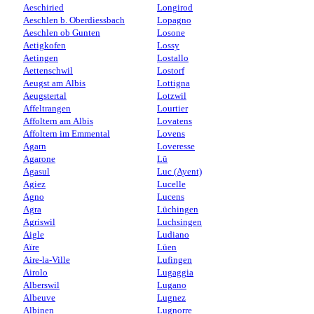
Aeschiried
Longirod
Aeschlen b. Oberdiessbach
Lopagno
Aeschlen ob Gunten
Losone
Aetigkofen
Lossy
Aetingen
Lostallo
Aettenschwil
Lostorf
Aeugst am Albis
Lottigna
Aeugstertal
Lotzwil
Affeltrangen
Lourtier
Affoltern am Albis
Lovatens
Affoltern im Emmental
Lovens
Agarn
Loveresse
Agarone
Lü
Agasul
Luc (Ayent)
Agiez
Lucelle
Agno
Lucens
Agra
Lüchingen
Agriswil
Luchsingen
Aigle
Ludiano
Aïre
Lüen
Aire-la-Ville
Lufingen
Airolo
Lugaggia
Alberswil
Lugano
Albeuve
Lugnez
Albinen
Lugnorre