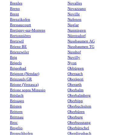
Brenles
Novalles
Breno
Novazzano
Brent
Noville
Brenzikofen
Nufenen
Bressaucourt
Nuglar
Bretigny-sur-Morrens
Nunningen
Bretonnières
Nürensdorf
Bretzwil
Nussbaumen AG
Brienz BE
Nussbaumen TG
Brienzwiler
Nusshof
Brig
Nuvilly
Brigels
Nyon
Brigerbad
Obbürgen
Brignon (Nendaz)
Oberaach
Brinzauls GR
Oberägeri
Brione (Verzasca)
Oberarth
Brione sopra Minusio
Oberbalm
Brislach
Oberbalmberg
Brissago
Oberbipp
Bristen
Oberbuchsiten
Brittern
Oberbüren
Brittnau
Oberburg
Broc
Oberbussnang
Broglio
Oberbütschel
Bronschhofen
Oberdiessbach