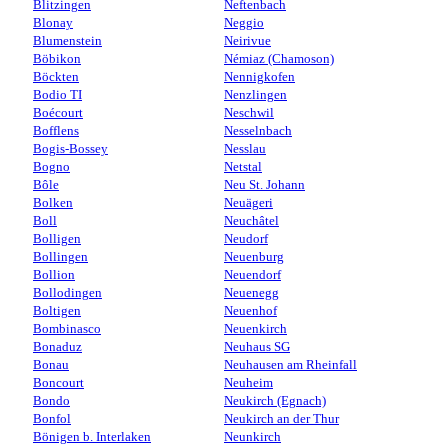
Blitzingen
Neftenbach
Blonay
Neggio
Blumenstein
Neirivue
Böbikon
Némiaz (Chamoson)
Böckten
Nennigkofen
Bodio TI
Nenzlingen
Boécourt
Neschwil
Bofflens
Nesselnbach
Bogis-Bossey
Nesslau
Bogno
Netstal
Bôle
Neu St. Johann
Bolken
Neuägeri
Boll
Neuchâtel
Bolligen
Neudorf
Bollingen
Neuenburg
Bollion
Neuendorf
Bollodingen
Neuenegg
Boltigen
Neuenhof
Bombinasco
Neuenkirch
Bonaduz
Neuhaus SG
Bonau
Neuhausen am Rheinfall
Boncourt
Neuheim
Bondo
Neukirch (Egnach)
Bonfol
Neukirch an der Thur
Bönigen b. Interlaken
Neunkirch