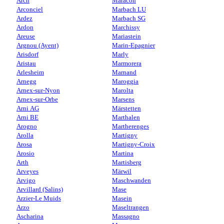
Arch
Maracon
Arconciel
Marbach LU
Ardez
Marbach SG
Ardon
Marchissy
Areuse
Mariastein
Argnou (Ayent)
Marin-Epagnier
Arisdorf
Marly
Aristau
Marmorera
Arlesheim
Marnand
Arnegg
Maroggia
Arnex-sur-Nyon
Marolta
Arnex-sur-Orbe
Marsens
Arni AG
Märstetten
Arni BE
Marthalen
Arogno
Martherenges
Arolla
Martigny
Arosa
Martigny-Croix
Arosio
Martina
Arth
Martisberg
Arveyes
Märwil
Arvigo
Maschwanden
Arvillard (Salins)
Mase
Arzier-Le Muids
Masein
Arzo
Maseltrangen
Ascharina
Massagno