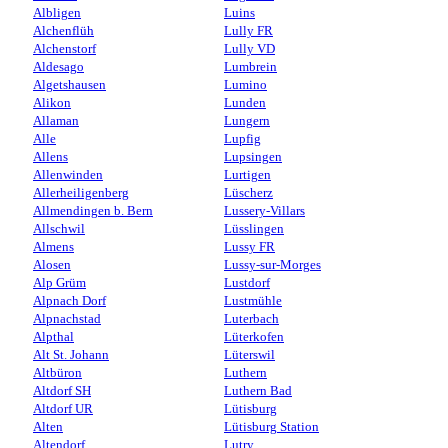
Albligen
Luins
Alchenflüh
Lully FR
Alchenstorf
Lully VD
Aldesago
Lumbrein
Algetshausen
Lumino
Alikon
Lunden
Allaman
Lungern
Alle
Lupfig
Allens
Lupsingen
Allenwinden
Lurtigen
Allerheiligenberg
Lüscherz
Allmendingen b. Bern
Lussery-Villars
Allschwil
Lüsslingen
Almens
Lussy FR
Alosen
Lussy-sur-Morges
Alp Grüm
Lustdorf
Alpnach Dorf
Lustmühle
Alpnachstad
Luterbach
Alpthal
Lüterkofen
Alt St. Johann
Lüterswil
Altbüron
Luthern
Altdorf SH
Luthern Bad
Altdorf UR
Lütisburg
Alten
Lütisburg Station
Altendorf
Lutry