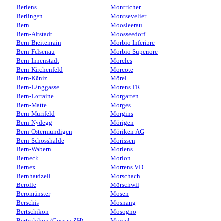
Berlens
Montricher
Berlingen
Montsevelier
Bern
Moosleerau
Bern-Altstadt
Moosseedorf
Bern-Breitenrain
Morbio Inferiore
Bern-Felsenau
Morbio Superiore
Bern-Innenstadt
Morcles
Bern-Kirchenfeld
Morcote
Bern-Köniz
Mörel
Bern-Länggasse
Morens FR
Bern-Lorraine
Morgarten
Bern-Matte
Morges
Bern-Murifeld
Morgins
Bern-Nydegg
Mörigen
Bern-Ostermundigen
Möriken AG
Bern-Schosshalde
Morissen
Bern-Wabern
Morlens
Berneck
Morlon
Bernex
Morrens VD
Bernhardzell
Morschach
Berolle
Mörschwil
Beromünster
Mosen
Berschis
Mosnang
Bertschikon
Mosogno
Bertschikon (Gossau ZH)
Mossel