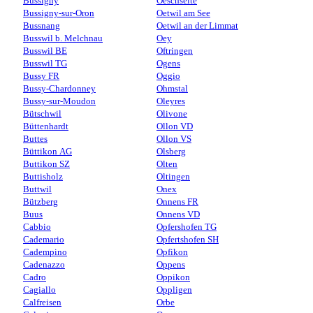
Bussigny
Oeschseite
Bussigny-sur-Oron
Oetwil am See
Bussnang
Oetwil an der Limmat
Busswil b. Melchnau
Oey
Busswil BE
Oftringen
Busswil TG
Ogens
Bussy FR
Oggio
Bussy-Chardonney
Ohmstal
Bussy-sur-Moudon
Oleyres
Bütschwil
Olivone
Büttenhardt
Ollon VD
Buttes
Ollon VS
Büttikon AG
Olsberg
Buttikon SZ
Olten
Buttisholz
Oltingen
Buttwil
Onex
Bützberg
Onnens FR
Buus
Onnens VD
Cabbio
Opfershofen TG
Cademario
Opfertshofen SH
Cadempino
Opfikon
Cadenazzo
Oppens
Cadro
Oppikon
Cagiallo
Oppligen
Calfreisen
Orbe