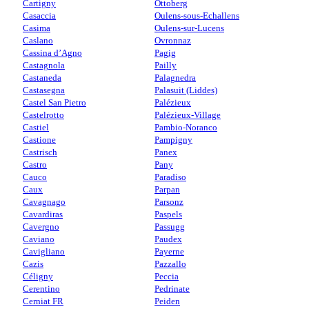
Cartigny
Ottoberg
Casaccia
Oulens-sous-Echallens
Casima
Oulens-sur-Lucens
Caslano
Ovronnaz
Cassina d’Agno
Pagig
Castagnola
Pailly
Castaneda
Palagnedra
Castasegna
Palasuit (Liddes)
Castel San Pietro
Palézieux
Castelrotto
Palézieux-Village
Castiel
Pambio-Noranco
Castione
Pampigny
Castrisch
Panex
Castro
Pany
Cauco
Paradiso
Caux
Parpan
Cavagnago
Parsonz
Cavardiras
Paspels
Cavergno
Passugg
Caviano
Paudex
Cavigliano
Payerne
Cazis
Pazzallo
Céligny
Peccia
Cerentino
Pedrinate
Cerniat FR
Peiden