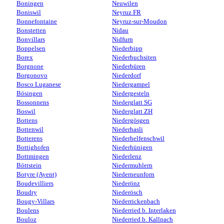
Boningen
Neuwilen
Boniswil
Neyruz FR
Bonnefontaine
Neyruz-sur-Moudon
Bonstetten
Nidau
Bonvillars
Nidfurn
Boppelsen
Niederbipp
Borex
Niederbuchsiten
Borgnone
Niederbüren
Borgonovo
Niederdorf
Bosco Luganese
Niedergampel
Bösingen
Niedergesteln
Bossonnens
Niederglatt SG
Boswil
Niederglatt ZH
Bottens
Niedergösgen
Bottenwil
Niederhasli
Botterens
Niederhelfenschwil
Bottighofen
Niederhünigen
Bottmingen
Niederlenz
Böttstein
Niedermuhlern
Botyre (Ayent)
Niederneunforn
Boudevilliers
Niederönz
Boudry
Niederösch
Bougy-Villars
Niederrickenbach
Boulens
Niederried b. Interlaken
Bouloz
Niederried b. Kallnach