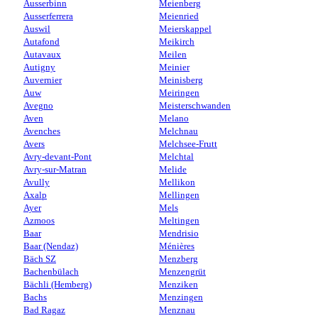
Ausserbinn
Meienberg
Ausserferrera
Meienried
Auswil
Meierskappel
Autafond
Meikirch
Autavaux
Meilen
Autigny
Meinier
Auvernier
Meinisberg
Auw
Meiringen
Avegno
Meisterschwanden
Aven
Melano
Avenches
Melchnau
Avers
Melchsee-Frutt
Avry-devant-Pont
Melchtal
Avry-sur-Matran
Melide
Avully
Mellikon
Axalp
Mellingen
Ayer
Mels
Azmoos
Meltingen
Baar
Mendrisio
Baar (Nendaz)
Ménières
Bäch SZ
Menzberg
Bachenbülach
Menzengrüt
Bächli (Hemberg)
Menziken
Bachs
Menzingen
Bad Ragaz
Menznau