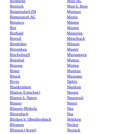
Bionnens
Muri AG
Birgisch
Muri b. Bern
Birmensdorf ZH
Muriaux
Birmenstorf AG
Murist
Bironico
Mürren
Birr
Murten
Birrhard
Murzelen
Birrwil
Müselbach
Birsfelden
Müstair
Birwinken
Mustér
Bischofszell
Müswangen
Bisisthal
Mutrux
Bissone
Mutten
Bister
Muttenz
Bitsch
Muzzano
Bivio
Näfels
Blankenburg
Nänikon
Blatten (Lötschen)
Nassen
Blatten b. Naters
Nassenwil
Blauen
Naters
Blausee-Mitholz
Nax
Bleienbach
Naz
Bleiken b. Oberdiessbach
Nebikon
Blessens
Necker
Blignou (Ayent)
Neerach