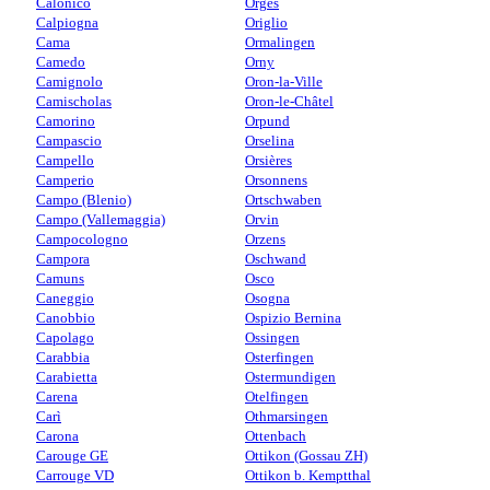
Calonico
Orges
Calpiogna
Origlio
Cama
Ormalingen
Camedo
Orny
Camignolo
Oron-la-Ville
Camischolas
Oron-le-Châtel
Camorino
Orpund
Campascio
Orselina
Campello
Orsières
Camperio
Orsonnens
Campo (Blenio)
Ortschwaben
Campo (Vallemaggia)
Orvin
Campocologno
Orzens
Campora
Oschwand
Camuns
Osco
Caneggio
Osogna
Canobbio
Ospizio Bernina
Capolago
Ossingen
Carabbia
Osterfingen
Carabietta
Ostermundigen
Carena
Otelfingen
Carì
Othmarsingen
Carona
Ottenbach
Carouge GE
Ottikon (Gossau ZH)
Carrouge VD
Ottikon b. Kemptthal