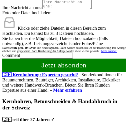
Ihre Nachricht an uns:
Foto oder Datei hochladen:
Klicke oder ziehe Dateien in diesen Bereich zum
Hochladen.
Du kannst bis zu 3 Dateien hochladen.
Sie haben hier die Möglichkeit, Dateien hochzuladen (falls
notwendig), z.B. Leistungsverzeichnis oder Fotos/Pläne
Datenschutz gem. DSGVO
: Die einzutragenden Daten werden ausschließlich zur Bearbeitung Ihre Anfrage
erhoben und gespeichert. Nach Bearbeitung der Anfrage werden diese wieder gelöscht.
Mehr darüber.
Comment
Jetzt absenden
🇨🇭 Kernbohrung: Experten gesucht?
Sonderkonditionen für
Bauunternehmen, Bauträger, Architekten, Installateure, Elektriker
und weitere Handwerk-Branchen. Bieten Sie Ihren Kunden
Expertise aus einer Hand: »
Mehr erfahren
Kernbohren, Betonschneiden & Handabbruch in
der Schweiz
🇨🇭 seit über 27 Jahren ✓