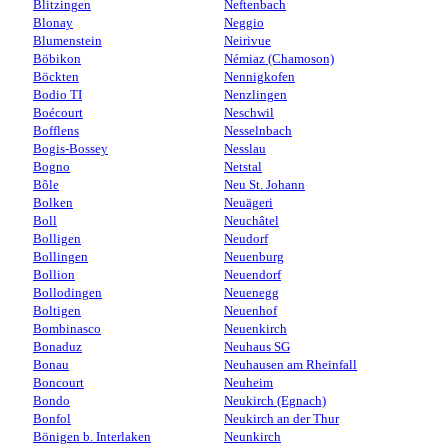
Blitzingen
Neftenbach
Blonay
Neggio
Blumenstein
Neirivue
Böbikon
Némiaz (Chamoson)
Böckten
Nennigkofen
Bodio TI
Nenzlingen
Boécourt
Neschwil
Bofflens
Nesselnbach
Bogis-Bossey
Nesslau
Bogno
Netstal
Bôle
Neu St. Johann
Bolken
Neuägeri
Boll
Neuchâtel
Bolligen
Neudorf
Bollingen
Neuenburg
Bollion
Neuendorf
Bollodingen
Neuenegg
Boltigen
Neuenhof
Bombinasco
Neuenkirch
Bonaduz
Neuhaus SG
Bonau
Neuhausen am Rheinfall
Boncourt
Neuheim
Bondo
Neukirch (Egnach)
Bonfol
Neukirch an der Thur
Bönigen b. Interlaken
Neunkirch