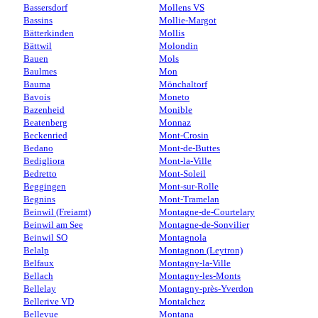
Bassersdorf
Mollens VS
Bassins
Mollie-Margot
Bätterkinden
Mollis
Bättwil
Molondin
Bauen
Mols
Baulmes
Mon
Bauma
Mönchaltorf
Bavois
Moneto
Bazenheid
Monible
Beatenberg
Monnaz
Beckenried
Mont-Crosin
Bedano
Mont-de-Buttes
Bedigliora
Mont-la-Ville
Bedretto
Mont-Soleil
Beggingen
Mont-sur-Rolle
Begnins
Mont-Tramelan
Beinwil (Freiamt)
Montagne-de-Courtelary
Beinwil am See
Montagne-de-Sonvilier
Beinwil SO
Montagnola
Belalp
Montagnon (Leytron)
Belfaux
Montagny-la-Ville
Bellach
Montagny-les-Monts
Bellelay
Montagny-près-Yverdon
Bellerive VD
Montalchez
Bellevue
Montana