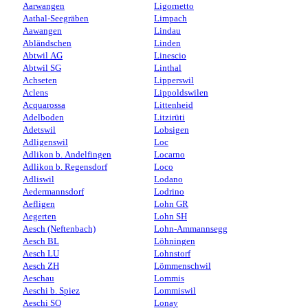
Aarwangen
Ligornetto
Aathal-Seegräben
Limpach
Aawangen
Lindau
Abländschen
Linden
Abtwil AG
Linescio
Abtwil SG
Linthal
Achseten
Lipperswil
Aclens
Lippoldswilen
Acquarossa
Littenheid
Adelboden
Litzirüti
Adetswil
Lobsigen
Adligenswil
Loc
Adlikon b. Andelfingen
Locarno
Adlikon b. Regensdorf
Loco
Adliswil
Lodano
Aedermannsdorf
Lodrino
Aefligen
Lohn GR
Aegerten
Lohn SH
Aesch (Neftenbach)
Lohn-Ammannsegg
Aesch BL
Löhningen
Aesch LU
Lohnstorf
Aesch ZH
Lömmenschwil
Aeschau
Lommis
Aeschi b. Spiez
Lommiswil
Aeschi SO
Lonay