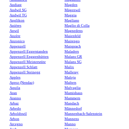
Andiast
Magden
Andwil SG
Mägenwil
Andwil TG
Maggia
Anglikon
Magliaso
Anières
Maglio di Colla
Anwil
Magnedens
Anzère
Maienfeld
Anzonico
Mairengo
Appenzell
Maisprach
Appenzell Eggerstanden
Maladers
Appenzell Enggenhütten
Malans GR
Appenzell Meistersrüte
Malans SG
Appenzell Schlatt
Malix
Appenzell Steinegg
Malleray
Apples
Maloja
Aproz (Nendaz)
Malters
Aquila
Malvaglia
Aran
Mamishaus
Aranno
Mammern
Arbaz
Mandach
Arbedo
Männedorf
Arboldswil
Mannenbach-Salenstein
Arbon
Mannens
Arcegno
Manno