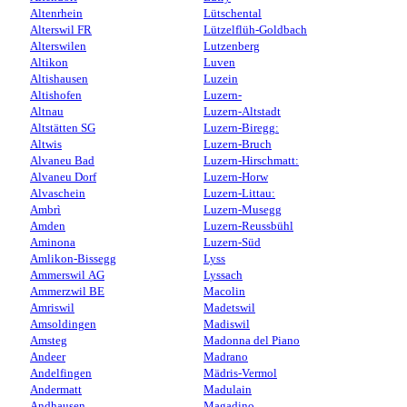
Altenrhein
Lütschental
Alterswil FR
Lützelflüh-Goldbach
Alterswilen
Lutzenberg
Altikon
Luven
Altishausen
Luzein
Altishofen
Luzern-
Altnau
Luzern-Altstadt
Altstätten SG
Luzern-Biregg:
Altwis
Luzern-Bruch
Alvaneu Bad
Luzern-Hirschmatt:
Alvaneu Dorf
Luzern-Horw
Alvaschein
Luzern-Littau:
Ambrì
Luzern-Musegg
Amden
Luzern-Reussbühl
Aminona
Luzern-Süd
Amlikon-Bissegg
Lyss
Ammerswil AG
Lyssach
Ammerzwil BE
Macolin
Amriswil
Madetswil
Amsoldingen
Madiswil
Amsteg
Madonna del Piano
Andeer
Madrano
Andelfingen
Mädris-Vermol
Andermatt
Madulain
Andhausen
Magadino