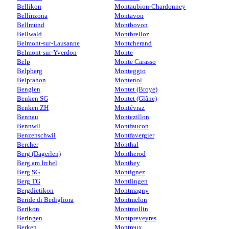
Bellikon
Montaubion-Chardonney
Bellinzona
Montavon
Bellmund
Montbovon
Bellwald
Montbrelloz
Belmont-sur-Lausanne
Montcherand
Belmont-sur-Yverdon
Monte
Belp
Monte Carasso
Belpberg
Monteggio
Belprahon
Montenol
Benglen
Montet (Broye)
Benken SG
Montet (Glâne)
Benken ZH
Montévraz
Bennau
Montezillon
Bennwil
Montfaucon
Benzenschwil
Montfavergier
Bercher
Mönthal
Berg (Dägerlen)
Montherod
Berg am Irchel
Monthey
Berg SG
Montignez
Berg TG
Montlingen
Bergdietikon
Montmagny
Beride di Bedigliora
Montmelon
Berikon
Montmollin
Beringen
Montpreveyres
Berken
Montreux