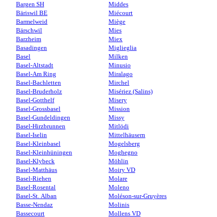
Bargen SH
Middes
Bäriswil BE
Miécourt
Barmelweid
Miège
Bärschwil
Mies
Barzheim
Miex
Basadingen
Miglieglia
Basel
Milken
Basel-Altstadt
Minusio
Basel-Am Ring
Miralago
Basel-Bachletten
Mirchel
Basel-Bruderholz
Misériez (Salins)
Basel-Gotthelf
Misery
Basel-Grossbasel
Mission
Basel-Gundeldingen
Missy
Basel-Hirzbrunnen
Mitlödi
Basel-Iselin
Mittelhäusern
Basel-Kleinbasel
Mogelsberg
Basel-Kleinhüningen
Moghegno
Basel-Klybeck
Möhlin
Basel-Matthäus
Moiry VD
Basel-Riehen
Molare
Basel-Rosental
Moleno
Basel-St. Alban
Moléson-sur-Gruyères
Basse-Nendaz
Molinis
Bassecourt
Mollens VD