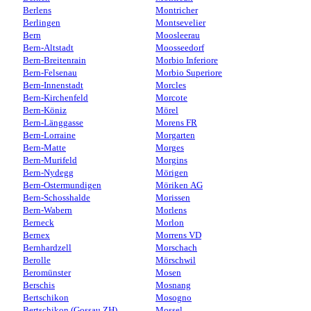
Berlens
Montricher
Berlingen
Montsevelier
Bern
Moosleerau
Bern-Altstadt
Moosseedorf
Bern-Breitenrain
Morbio Inferiore
Bern-Felsenau
Morbio Superiore
Bern-Innenstadt
Morcles
Bern-Kirchenfeld
Morcote
Bern-Köniz
Mörel
Bern-Länggasse
Morens FR
Bern-Lorraine
Morgarten
Bern-Matte
Morges
Bern-Murifeld
Morgins
Bern-Nydegg
Mörigen
Bern-Ostermundigen
Möriken AG
Bern-Schosshalde
Morissen
Bern-Wabern
Morlens
Berneck
Morlon
Bernex
Morrens VD
Bernhardzell
Morschach
Berolle
Mörschwil
Beromünster
Mosen
Berschis
Mosnang
Bertschikon
Mosogno
Bertschikon (Gossau ZH)
Mossel