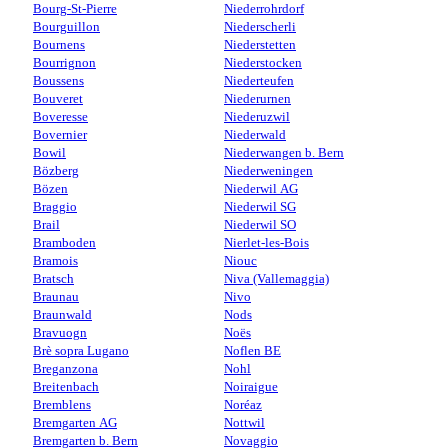
Bourg-St-Pierre
Niederrohrdorf
Bourguillon
Niederscherli
Bournens
Niederstetten
Bourrignon
Niederstocken
Boussens
Niederteufen
Bouveret
Niederurnen
Boveresse
Niederuzwil
Bovernier
Niederwald
Bowil
Niederwangen b. Bern
Bözberg
Niederweningen
Bözen
Niederwil AG
Braggio
Niederwil SG
Brail
Niederwil SO
Bramboden
Nierlet-les-Bois
Bramois
Niouc
Bratsch
Niva (Vallemaggia)
Braunau
Nivo
Braunwald
Nods
Bravuogn
Noës
Brè sopra Lugano
Noflen BE
Breganzona
Nohl
Breitenbach
Noiraigue
Bremblens
Noréaz
Bremgarten AG
Nottwil
Bremgarten b. Bern
Novaggio