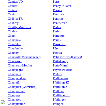
Cerniaz VD
Peist
Cernier
Peney-le-Jorat
Certara
Pensier
Cevio
Penthalaz
Châbles FR
Penthaz
Chabrey
Penthéréaz
Chailly-Montreux
Perlen
Chalais
Perly
Cham
Perrefitte
Chambésy
Perroy
Chamblon
Personico
Chambrelien
Péry
Chamby
Peseux
Chamoille (Sembrancher)
Petit Vichères (Liddes)
Chamoson
Petit-Lancy
Champ-du-Moulin
Petit-Martel
Champagne
Peyres-Possens
Champéry
Pfäfers
Champex-Lac
Pfaffhausen
Champfèr
Pfäffikon SZ
Champlan (Grimisuat)
Pfäffikon ZH
Champoussin
Pfaffnau
Champoz
Pfeffikon LU
Champsec
Pfeffingen
Champtauroz
Pfungen