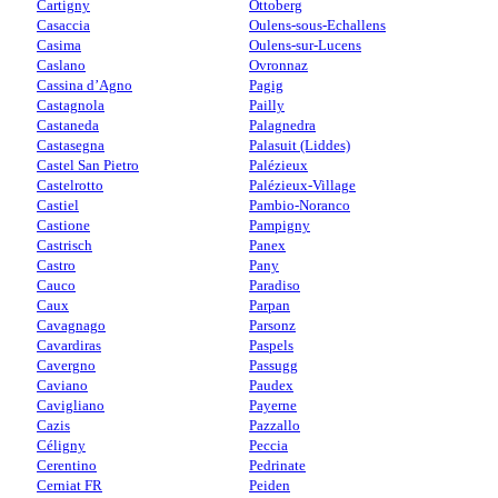
Cartigny
Ottoberg
Casaccia
Oulens-sous-Echallens
Casima
Oulens-sur-Lucens
Caslano
Ovronnaz
Cassina d’Agno
Pagig
Castagnola
Pailly
Castaneda
Palagnedra
Castasegna
Palasuit (Liddes)
Castel San Pietro
Palézieux
Castelrotto
Palézieux-Village
Castiel
Pambio-Noranco
Castione
Pampigny
Castrisch
Panex
Castro
Pany
Cauco
Paradiso
Caux
Parpan
Cavagnago
Parsonz
Cavardiras
Paspels
Cavergno
Passugg
Caviano
Paudex
Cavigliano
Payerne
Cazis
Pazzallo
Céligny
Peccia
Cerentino
Pedrinate
Cerniat FR
Peiden