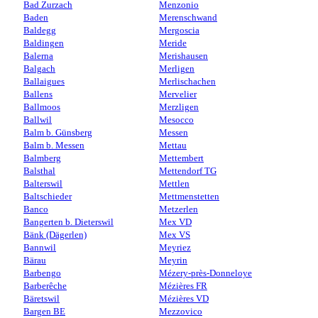
Bad Zurzach
Menzonio
Baden
Merenschwand
Baldegg
Mergoscia
Baldingen
Meride
Balerna
Merishausen
Balgach
Merligen
Ballaigues
Merlischachen
Ballens
Mervelier
Ballmoos
Merzligen
Ballwil
Mesocco
Balm b. Günsberg
Messen
Balm b. Messen
Mettau
Balmberg
Mettembert
Balsthal
Mettendorf TG
Balterswil
Mettlen
Baltschieder
Mettmenstetten
Banco
Metzerlen
Bangerten b. Dieterswil
Mex VD
Bänk (Dägerlen)
Mex VS
Bannwil
Meyriez
Bärau
Meyrin
Barbengo
Mézery-près-Donneloye
Barberêche
Mézières FR
Bäretswil
Mézières VD
Bargen BE
Mezzovico