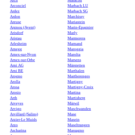
Arch
Maracon
Arconciel
Marbach LU
Ardez
Marbach SG
Ardon
Marchissy
Areuse
Mariastein
Argnou (Ayent)
Marin-Epagnier
Arisdorf
Marly
Aristau
Marmorera
Arlesheim
Marnand
Arnegg
Maroggia
Arnex-sur-Nyon
Marolta
Arnex-sur-Orbe
Marsens
Arni AG
Märstetten
Arni BE
Marthalen
Arogno
Martherenges
Arolla
Martigny
Arosa
Martigny-Croix
Arosio
Martina
Arth
Martisberg
Arveyes
Märwil
Arvigo
Maschwanden
Arvillard (Salins)
Mase
Arzier-Le Muids
Masein
Arzo
Maseltrangen
Ascharina
Massagno