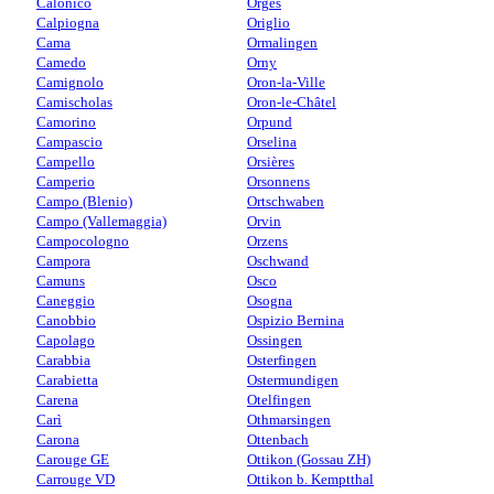
Calonico
Orges
Calpiogna
Origlio
Cama
Ormalingen
Camedo
Orny
Camignolo
Oron-la-Ville
Camischolas
Oron-le-Châtel
Camorino
Orpund
Campascio
Orselina
Campello
Orsières
Camperio
Orsonnens
Campo (Blenio)
Ortschwaben
Campo (Vallemaggia)
Orvin
Campocologno
Orzens
Campora
Oschwand
Camuns
Osco
Caneggio
Osogna
Canobbio
Ospizio Bernina
Capolago
Ossingen
Carabbia
Osterfingen
Carabietta
Ostermundigen
Carena
Otelfingen
Carì
Othmarsingen
Carona
Ottenbach
Carouge GE
Ottikon (Gossau ZH)
Carrouge VD
Ottikon b. Kemptthal