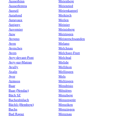
Ausserbinn
Meienberg
Ausserferrera
Meienried
Auswil
Meierskappel
Autafond
Meikirch
Autavaux
Meilen
Autigny
Meinier
Auvernier
Meinisberg
Auw
Meiringen
Avegno
Meisterschwanden
Aven
Melano
Avenches
Melchnau
Avers
Melchsee-Frutt
Avry-devant-Pont
Melchtal
Avry-sur-Matran
Melide
Avully
Mellikon
Axalp
Mellingen
Ayer
Mels
Azmoos
Meltingen
Baar
Mendrisio
Baar (Nendaz)
Ménières
Bäch SZ
Menzberg
Bachenbülach
Menzengrüt
Bächli (Hemberg)
Menziken
Bachs
Menzingen
Bad Ragaz
Menznau