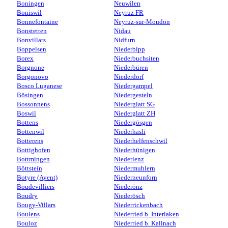
Boningen
Neuwilen
Boniswil
Neyruz FR
Bonnefontaine
Neyruz-sur-Moudon
Bonstetten
Nidau
Bonvillars
Nidfurn
Boppelsen
Niederbipp
Borex
Niederbuchsiten
Borgnone
Niederbüren
Borgonovo
Niederdorf
Bosco Luganese
Niedergampel
Bösingen
Niedergesteln
Bossonnens
Niederglatt SG
Boswil
Niederglatt ZH
Bottens
Niedergösgen
Bottenwil
Niederhasli
Botterens
Niederhelfenschwil
Bottighofen
Niederhünigen
Bottmingen
Niederlenz
Böttstein
Niedermuhlern
Botyre (Ayent)
Niederneunforn
Boudevilliers
Niederönz
Boudry
Niederösch
Bougy-Villars
Niederrickenbach
Boulens
Niederried b. Interlaken
Bouloz
Niederried b. Kallnach