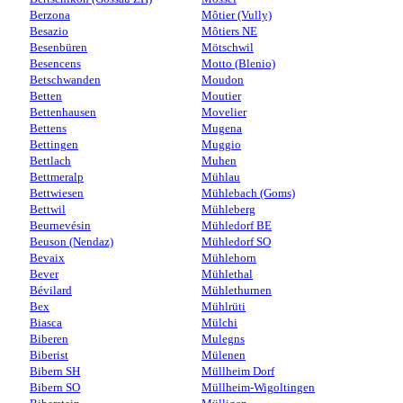
Berzona
Môtier (Vully)
Besazio
Môtiers NE
Besenbüren
Mötschwil
Besencens
Motto (Blenio)
Betschwanden
Moudon
Betten
Moutier
Bettenhausen
Movelier
Bettens
Mugena
Bettingen
Muggio
Bettlach
Muhen
Bettmeralp
Mühlau
Bettwiesen
Mühlebach (Goms)
Bettwil
Mühleberg
Beurnevésin
Mühledorf BE
Beuson (Nendaz)
Mühledorf SO
Bevaix
Mühlehorn
Bever
Mühlethal
Bévilard
Mühlethurnen
Bex
Mühlrüti
Biasca
Mülchi
Biberen
Mulegns
Biberist
Mülenen
Bibern SH
Müllheim Dorf
Bibern SO
Müllheim-Wigoltingen