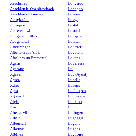
Aeschiried
Longirod
Aeschlen b. Oberdiessbach
Lopagno
Aeschlen ob Gunten
Losone
Aetigkofen
Lossy
Aetingen
Lostallo
Aettenschwil
Lostorf
Aeugst am Albis
Lottigna
Aeugstertal
Lotzwil
Affeltrangen
Lourtier
Affoltern am Albis
Lovatens
Affoltern im Emmental
Lovens
Agarn
Loveresse
Agarone
Lü
Agasul
Luc (Ayent)
Agiez
Lucelle
Agno
Lucens
Agra
Lüchingen
Agriswil
Luchsingen
Aigle
Ludiano
Aïre
Lüen
Aire-la-Ville
Lufingen
Airolo
Lugaggia
Alberswil
Lugano
Albeuve
Lugnez
Albinen
Lugnorre