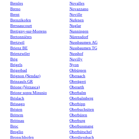
Brenles
Novalles
Breno
Novazzano
Brent
Noville
Brenzikofen
Nufenen
Bressaucourt
Nuglar
Bretigny-sur-Morrens
Nunningen
Bretonnières
Nürensdorf
Bretzwil
Nussbaumen AG
Brienz BE
Nussbaumen TG
Brienzwiler
Nusshof
Brig
Nuvilly
Brigels
Nyon
Brigerbad
Obbürgen
Brignon (Nendaz)
Oberaach
Brinzauls GR
Oberägeri
Brione (Verzasca)
Oberarth
Brione sopra Minusio
Oberbalm
Brislach
Oberbalmberg
Brissago
Oberbipp
Bristen
Oberbuchsiten
Brittern
Oberbüren
Brittnau
Oberburg
Broc
Oberbussnang
Broglio
Oberbütschel
Bronschhofen
Oberdiessbach