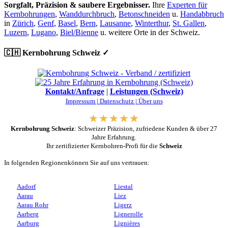
Sorgfalt, Präzision & saubere Ergebnisser.
Ihre
Experten für
Kernbohrungen
,
Wanddurchbruch
,
Betonschneiden
u.
Handabbruch
in
Zürich
,
Genf
,
Basel
,
Bern
,
Lausanne
,
Winterthur
,
St. Gallen
,
Luzern
,
Lugano
,
Biel/Bienne
u. weitere Orte in der Schweiz.
🇨🇭 Kernbohrung Schweiz ✓
Kontakt/Anfrage
|
Leistungen (Schweiz)
Impressum |
Datenschutz |
Über uns
Kernbohrung Schweiz
: Schweizer Präzision, zufriedene Kunden & über 27
Jahre Erfahrung.
Ihr zertifizierter Kernbohren-Profi für die
Schweiz
In folgenden Regionenkönnen Sie auf uns vertrauen:
Aadorf
Liestal
Aarau
Liez
Aarau Rohr
Ligerz
Aarberg
Lignerolle
Aarburg
Lignières