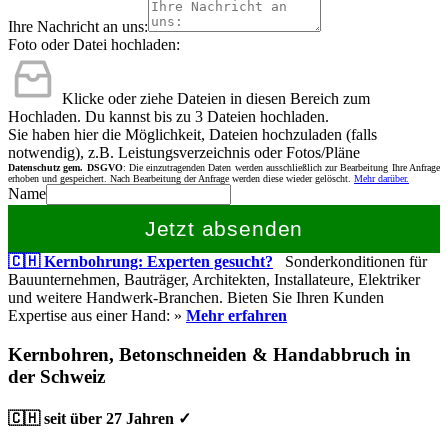
Ihre Nachricht an uns:
Foto oder Datei hochladen:
Klicke oder ziehe Dateien in diesen Bereich zum
Hochladen.
Du kannst bis zu 3 Dateien hochladen.
Sie haben hier die Möglichkeit, Dateien hochzuladen (falls
notwendig), z.B. Leistungsverzeichnis oder Fotos/Pläne
Datenschutz gem. DSGVO
: Die einzutragenden Daten werden ausschließlich zur Bearbeitung Ihre Anfrage
erhoben und gespeichert. Nach Bearbeitung der Anfrage werden diese wieder gelöscht.
Mehr darüber.
Name
Jetzt absenden
🇨🇭 Kernbohrung: Experten gesucht?
Sonderkonditionen für
Bauunternehmen, Bauträger, Architekten, Installateure, Elektriker
und weitere Handwerk-Branchen. Bieten Sie Ihren Kunden
Expertise aus einer Hand: »
Mehr erfahren
Kernbohren, Betonschneiden & Handabbruch in
der Schweiz
🇨🇭 seit über 27 Jahren ✓