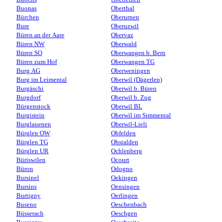
Buonas
Oberthal
Bürchen
Oberurnen
Bure
Oberuzwil
Büren an der Aare
Obervaz
Büren NW
Oberwald
Büren SO
Oberwangen b. Bern
Büren zum Hof
Oberwangen TG
Burg AG
Oberweningen
Burg im Leimental
Oberwil (Dägerlen)
Burgäschi
Oberwil b. Büren
Burgdorf
Oberwil b. Zug
Bürgenstock
Oberwil BL
Burgistein
Oberwil im Simmental
Burglauenen
Oberwil-Lieli
Bürglen OW
Obfelden
Bürglen TG
Obstalden
Bürglen UR
Ochlenberg
Büriswilen
Ocourt
Büron
Odogno
Bursinel
Oekingen
Bursins
Oensingen
Burtigny
Oerlingen
Buseno
Oeschenbach
Büsserach
Oeschgen