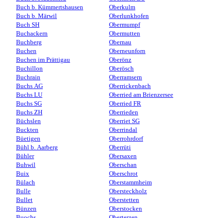
Buch b. Kümmertshausen
Oberkulm
Buch b. Märwil
Oberlunkhofen
Buch SH
Obermumpf
Buchackern
Obermutten
Buchberg
Obernau
Buchen
Oberneunforn
Buchen im Prättigau
Oberönz
Buchillon
Oberösch
Buchrain
Oberramsern
Buchs AG
Oberrickenbach
Buchs LU
Oberried am Brienzersee
Buchs SG
Oberried FR
Buchs ZH
Oberrieden
Büchslen
Oberriet SG
Buckten
Oberrindal
Büetigen
Oberrohrdorf
Bühl b. Aarberg
Oberrüti
Bühler
Obersaxen
Buhwil
Oberschan
Buix
Oberschrot
Bülach
Oberstammheim
Bulle
Obersteckholz
Bullet
Oberstetten
Bünzen
Oberstocken
Buochs
Oberterzen