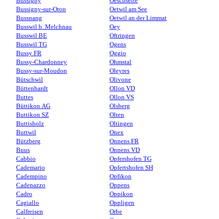
Bussigny
Oeschseite
Bussigny-sur-Oron
Oetwil am See
Bussnang
Oetwil an der Limmat
Busswil b. Melchnau
Oey
Busswil BE
Oftringen
Busswil TG
Ogens
Bussy FR
Oggio
Bussy-Chardonney
Ohmstal
Bussy-sur-Moudon
Oleyres
Bütschwil
Olivone
Büttenhardt
Ollon VD
Buttes
Ollon VS
Büttikon AG
Olsberg
Buttikon SZ
Olten
Buttisholz
Oltingen
Buttwil
Onex
Bützberg
Onnens FR
Buus
Onnens VD
Cabbio
Opfershofen TG
Cademario
Opfertshofen SH
Cadempino
Opfikon
Cadenazzo
Oppens
Cadro
Oppikon
Cagiallo
Oppligen
Calfreisen
Orbe