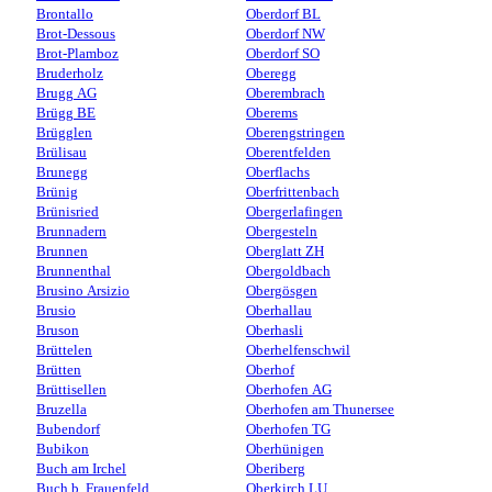
Brontallo
Oberdorf BL
Brot-Dessous
Oberdorf NW
Brot-Plamboz
Oberdorf SO
Bruderholz
Oberegg
Brugg AG
Oberembrach
Brügg BE
Oberems
Brügglen
Oberengstringen
Brülisau
Oberentfelden
Brunegg
Oberflachs
Brünig
Oberfrittenbach
Brünisried
Obergerlafingen
Brunnadern
Obergesteln
Brunnen
Oberglatt ZH
Brunnenthal
Obergoldbach
Brusino Arsizio
Obergösgen
Brusio
Oberhallau
Bruson
Oberhasli
Brüttelen
Oberhelfenschwil
Brütten
Oberhof
Brüttisellen
Oberhofen AG
Bruzella
Oberhofen am Thunersee
Bubendorf
Oberhofen TG
Bubikon
Oberhünigen
Buch am Irchel
Oberiberg
Buch b. Frauenfeld
Oberkirch LU