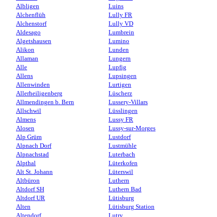
Albligen
Luins
Alchenflüh
Lully FR
Alchenstorf
Lully VD
Aldesago
Lumbrein
Algetshausen
Lumino
Alikon
Lunden
Allaman
Lungern
Alle
Lupfig
Allens
Lupsingen
Allenwinden
Lurtigen
Allerheiligenberg
Lüscherz
Allmendingen b. Bern
Lussery-Villars
Allschwil
Lüsslingen
Almens
Lussy FR
Alosen
Lussy-sur-Morges
Alp Grüm
Lustdorf
Alpnach Dorf
Lustmühle
Alpnachstad
Luterbach
Alpthal
Lüterkofen
Alt St. Johann
Lüterswil
Altbüron
Luthern
Altdorf SH
Luthern Bad
Altdorf UR
Lütisburg
Alten
Lütisburg Station
Altendorf
Lutry