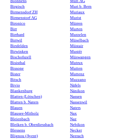
Bionnens
Muri AG
Birgisch
Muri b. Bern
Birmensdorf ZH
Muriaux
Birmenstorf AG
Murist
Bironico
Mürren
Birr
Murten
Birrhard
Murzelen
Birrwil
Müselbach
Birsfelden
Müstair
Birwinken
Mustér
Bischofszell
Müswangen
Bisisthal
Mutrux
Bissone
Mutten
Bister
Muttenz
Bitsch
Muzzano
Bivio
Näfels
Blankenburg
Nänikon
Blatten (Lötschen)
Nassen
Blatten b. Naters
Nassenwil
Blauen
Naters
Blausee-Mitholz
Nax
Bleienbach
Naz
Bleiken b. Oberdiessbach
Nebikon
Blessens
Necker
Blignou (Ayent)
Neerach