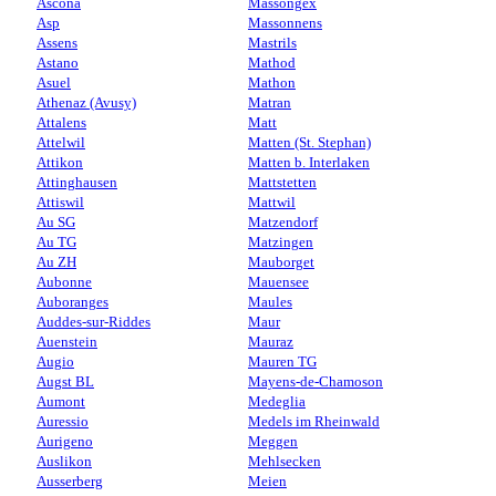
Ascona
Massongex
Asp
Massonnens
Assens
Mastrils
Astano
Mathod
Asuel
Mathon
Athenaz (Avusy)
Matran
Attalens
Matt
Attelwil
Matten (St. Stephan)
Attikon
Matten b. Interlaken
Attinghausen
Mattstetten
Attiswil
Mattwil
Au SG
Matzendorf
Au TG
Matzingen
Au ZH
Mauborget
Aubonne
Mauensee
Auboranges
Maules
Auddes-sur-Riddes
Maur
Auenstein
Mauraz
Augio
Mauren TG
Augst BL
Mayens-de-Chamoson
Aumont
Medeglia
Auressio
Medels im Rheinwald
Aurigeno
Meggen
Auslikon
Mehlsecken
Ausserberg
Meien