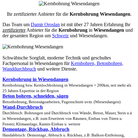
Ihr zertifizierter Anbieter für die
Kernbohrung Wiesendangen
.
Das Team um
Damir Oroslan
ist mit über 27 Jahren Erfahrung Ihr
zertifizierter
Anbieter für die
Kernbohrung
in
Wiesendangen
und
der gesamten Region um
Schweiz
und Wiesendangen.
Schwäbische Sorgfalt, moderne Technik und geschultes
Fachpersonal
in Wiesendangen für
Kernbohren, Betonbohren,
Wanddurchbruch
und weitere Dienste.
Kernbohrung in Wiesendangen
Kernbohrung bzw. Kernlochbohrung in Wiesendangen + 200km, seit mehr als
25 Jahren Expertise in der Region
Beton bohren, schneiden, sägen
Betonbohrung, Betonsägearbeiten, Fugenschnitt uvm. (Wiesendangen)
Wand-Durchbruch
Durchbruch: Bohrungen und Durchbruch von Wände, Beton, Mauer, Stein u.ä
in Wiesendangen, z.B. zum Erweitern von Räumen, Einbau von Türen u.
Fenster, Klimaanlage, Kamin-Einbau u. weitere
Demontage, Rückbau, Abbruch
Handabbruch: Demontage, Abbruch u. Rückbau, z.B. Balkon-Entfernung,