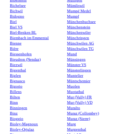
Biberstein
Mülligen
Bichelsee
Mümliswil
Bichwil
Mumpé Medel
Bidogno
Mumpf
Biel
Münchenbuchsee
Biel VS
Münchenstein
Biel-Benken BL
Münchenwiler
Biembach im Emmental
Münchringen
Bienne
Münchwilen AG
Bière
Münchwilen TG
Biessenhofen
Mund
Bieudron (Nendaz)
Münsingen
Biezwil
Münster VS
Bigenthal
Münsterlingen
Biglen
Muntelier
Bignasco
Müntschemier
Bigorio
Muolen
Billens
Muotathal
Bilten
Mur (Vully) FR
Binn
Mur (Vully) VD
Binningen
Muralto
Binz
Muraz (Collombey)
Bioggio
Muraz (Sierre)
Bioley-Magnoux
Murg
Bioley-Orjulaz
Murgenthal