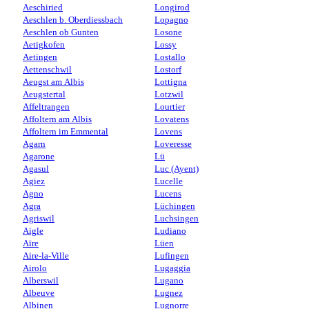
Aeschiried
Longirod
Aeschlen b. Oberdiessbach
Lopagno
Aeschlen ob Gunten
Losone
Aetigkofen
Lossy
Aetingen
Lostallo
Aettenschwil
Lostorf
Aeugst am Albis
Lottigna
Aeugstertal
Lotzwil
Affeltrangen
Lourtier
Affoltern am Albis
Lovatens
Affoltern im Emmental
Lovens
Agarn
Loveresse
Agarone
Lü
Agasul
Luc (Ayent)
Agiez
Lucelle
Agno
Lucens
Agra
Lüchingen
Agriswil
Luchsingen
Aigle
Ludiano
Aïre
Lüen
Aire-la-Ville
Lufingen
Airolo
Lugaggia
Alberswil
Lugano
Albeuve
Lugnez
Albinen
Lugnorre