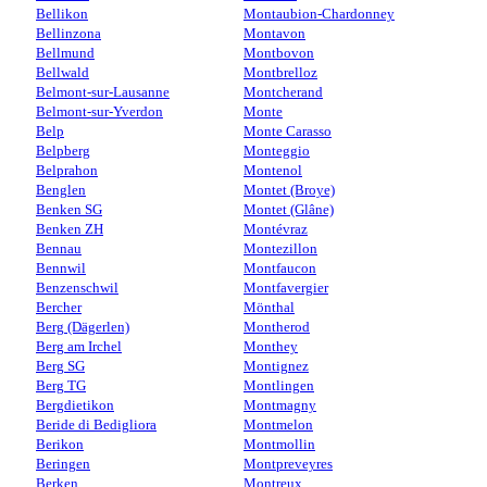
Bellikon
Montaubion-Chardonney
Bellinzona
Montavon
Bellmund
Montbovon
Bellwald
Montbrelloz
Belmont-sur-Lausanne
Montcherand
Belmont-sur-Yverdon
Monte
Belp
Monte Carasso
Belpberg
Monteggio
Belprahon
Montenol
Benglen
Montet (Broye)
Benken SG
Montet (Glâne)
Benken ZH
Montévraz
Bennau
Montezillon
Bennwil
Montfaucon
Benzenschwil
Montfavergier
Bercher
Mönthal
Berg (Dägerlen)
Montherod
Berg am Irchel
Monthey
Berg SG
Montignez
Berg TG
Montlingen
Bergdietikon
Montmagny
Beride di Bedigliora
Montmelon
Berikon
Montmollin
Beringen
Montpreveyres
Berken
Montreux