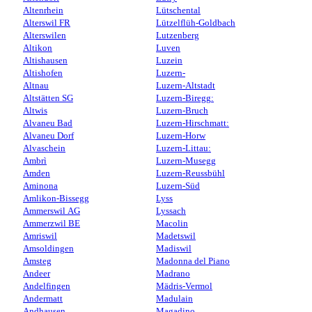
Altenrhein
Lütschental
Alterswil FR
Lützelflüh-Goldbach
Alterswilen
Lutzenberg
Altikon
Luven
Altishausen
Luzein
Altishofen
Luzern-
Altnau
Luzern-Altstadt
Altstätten SG
Luzern-Biregg:
Altwis
Luzern-Bruch
Alvaneu Bad
Luzern-Hirschmatt:
Alvaneu Dorf
Luzern-Horw
Alvaschein
Luzern-Littau:
Ambrì
Luzern-Musegg
Amden
Luzern-Reussbühl
Aminona
Luzern-Süd
Amlikon-Bissegg
Lyss
Ammerswil AG
Lyssach
Ammerzwil BE
Macolin
Amriswil
Madetswil
Amsoldingen
Madiswil
Amsteg
Madonna del Piano
Andeer
Madrano
Andelfingen
Mädris-Vermol
Andermatt
Madulain
Andhausen
Magadino