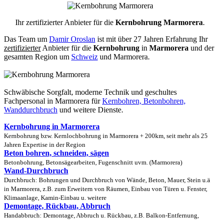
Ihr zertifizierter Anbieter für die
Kernbohrung Marmorera
.
Das Team um
Damir Oroslan
ist mit über 27 Jahren Erfahrung Ihr
zertifizierter
Anbieter für die
Kernbohrung
in
Marmorera
und der
gesamten Region um
Schweiz
und Marmorera.
Schwäbische Sorgfalt, moderne Technik und geschultes
Fachpersonal
in Marmorera für
Kernbohren, Betonbohren,
Wanddurchbruch
und weitere Dienste.
Kernbohrung in Marmorera
Kernbohrung bzw. Kernlochbohrung in Marmorera + 200km, seit mehr als 25
Jahren Expertise in der Region
Beton bohren, schneiden, sägen
Betonbohrung, Betonsägearbeiten, Fugenschnitt uvm. (Marmorera)
Wand-Durchbruch
Durchbruch: Bohrungen und Durchbruch von Wände, Beton, Mauer, Stein u.ä
in Marmorera, z.B. zum Erweitern von Räumen, Einbau von Türen u. Fenster,
Klimaanlage, Kamin-Einbau u. weitere
Demontage, Rückbau, Abbruch
Handabbruch: Demontage, Abbruch u. Rückbau, z.B. Balkon-Entfernung,