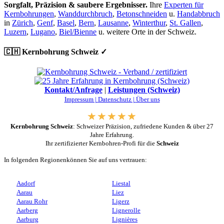
Sorgfalt, Präzision & saubere Ergebnisser.
Ihre
Experten für
Kernbohrungen
,
Wanddurchbruch
,
Betonschneiden
u.
Handabbruch
in
Zürich
,
Genf
,
Basel
,
Bern
,
Lausanne
,
Winterthur
,
St. Gallen
,
Luzern
,
Lugano
,
Biel/Bienne
u. weitere Orte in der Schweiz.
🇨🇭 Kernbohrung Schweiz ✓
Kontakt/Anfrage
|
Leistungen (Schweiz)
Impressum |
Datenschutz |
Über uns
Kernbohrung Schweiz
: Schweizer Präzision, zufriedene Kunden & über 27
Jahre Erfahrung.
Ihr zertifizierter Kernbohren-Profi für die
Schweiz
In folgenden Regionenkönnen Sie auf uns vertrauen:
Aadorf
Liestal
Aarau
Liez
Aarau Rohr
Ligerz
Aarberg
Lignerolle
Aarburg
Lignières