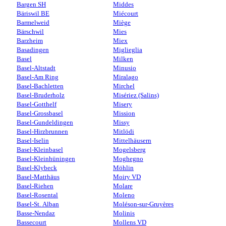
Bargen SH
Middes
Bäriswil BE
Miécourt
Barmelweid
Miège
Bärschwil
Mies
Barzheim
Miex
Basadingen
Miglieglia
Basel
Milken
Basel-Altstadt
Minusio
Basel-Am Ring
Miralago
Basel-Bachletten
Mirchel
Basel-Bruderholz
Misériez (Salins)
Basel-Gotthelf
Misery
Basel-Grossbasel
Mission
Basel-Gundeldingen
Missy
Basel-Hirzbrunnen
Mitlödi
Basel-Iselin
Mittelhäusern
Basel-Kleinbasel
Mogelsberg
Basel-Kleinhüningen
Moghegno
Basel-Klybeck
Möhlin
Basel-Matthäus
Moiry VD
Basel-Riehen
Molare
Basel-Rosental
Moleno
Basel-St. Alban
Moléson-sur-Gruyères
Basse-Nendaz
Molinis
Bassecourt
Mollens VD