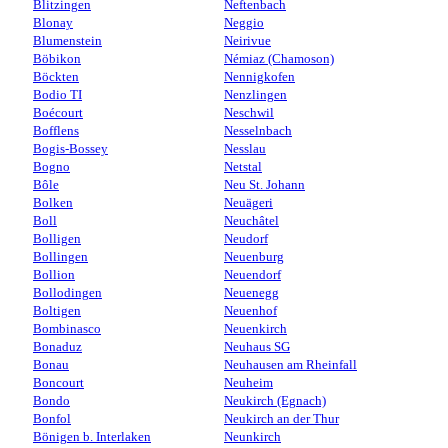
Blitzingen
Neftenbach
Blonay
Neggio
Blumenstein
Neirivue
Böbikon
Némiaz (Chamoson)
Böckten
Nennigkofen
Bodio TI
Nenzlingen
Boécourt
Neschwil
Bofflens
Nesselnbach
Bogis-Bossey
Nesslau
Bogno
Netstal
Bôle
Neu St. Johann
Bolken
Neuägeri
Boll
Neuchâtel
Bolligen
Neudorf
Bollingen
Neuenburg
Bollion
Neuendorf
Bollodingen
Neuenegg
Boltigen
Neuenhof
Bombinasco
Neuenkirch
Bonaduz
Neuhaus SG
Bonau
Neuhausen am Rheinfall
Boncourt
Neuheim
Bondo
Neukirch (Egnach)
Bonfol
Neukirch an der Thur
Bönigen b. Interlaken
Neunkirch