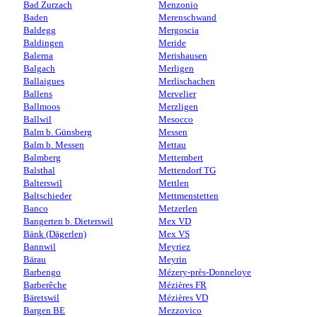
Bad Zurzach
Menzonio
Baden
Merenschwand
Baldegg
Mergoscia
Baldingen
Meride
Balerna
Merishausen
Balgach
Merligen
Ballaigues
Merlischachen
Ballens
Mervelier
Ballmoos
Merzligen
Ballwil
Mesocco
Balm b. Günsberg
Messen
Balm b. Messen
Mettau
Balmberg
Mettembert
Balsthal
Mettendorf TG
Balterswil
Mettlen
Baltschieder
Mettmenstetten
Banco
Metzerlen
Bangerten b. Dieterswil
Mex VD
Bänk (Dägerlen)
Mex VS
Bannwil
Meyriez
Bärau
Meyrin
Barbengo
Mézery-près-Donneloye
Barberêche
Mézières FR
Bäretswil
Mézières VD
Bargen BE
Mezzovico