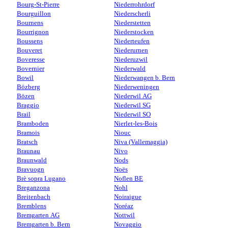
Bourg-St-Pierre
Niederrohrdorf
Bourguillon
Niederscherli
Bournens
Niederstetten
Bourrignon
Niederstocken
Boussens
Niederteufen
Bouveret
Niederurnen
Boveresse
Niederuzwil
Bovernier
Niederwald
Bowil
Niederwangen b. Bern
Bözberg
Niederweningen
Bözen
Niederwil AG
Braggio
Niederwil SG
Brail
Niederwil SO
Bramboden
Nierlet-les-Bois
Bramois
Niouc
Bratsch
Niva (Vallemaggia)
Braunau
Nivo
Braunwald
Nods
Bravuogn
Noës
Brè sopra Lugano
Noflen BE
Breganzona
Nohl
Breitenbach
Noiraigue
Bremblens
Noréaz
Bremgarten AG
Nottwil
Bremgarten b. Bern
Novaggio