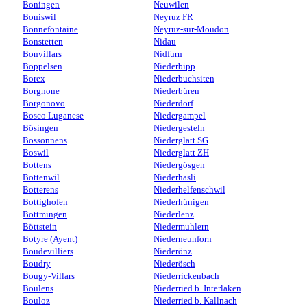
Boningen
Neuwilen
Boniswil
Neyruz FR
Bonnefontaine
Neyruz-sur-Moudon
Bonstetten
Nidau
Bonvillars
Nidfurn
Boppelsen
Niederbipp
Borex
Niederbuchsiten
Borgnone
Niederbüren
Borgonovo
Niederdorf
Bosco Luganese
Niedergampel
Bösingen
Niedergesteln
Bossonnens
Niederglatt SG
Boswil
Niederglatt ZH
Bottens
Niedergösgen
Bottenwil
Niederhasli
Botterens
Niederhelfenschwil
Bottighofen
Niederhünigen
Bottmingen
Niederlenz
Böttstein
Niedermuhlern
Botyre (Ayent)
Niederneunforn
Boudevilliers
Niederönz
Boudry
Niederösch
Bougy-Villars
Niederrickenbach
Boulens
Niederried b. Interlaken
Bouloz
Niederried b. Kallnach