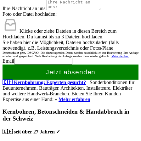
Ihre Nachricht an uns:
Foto oder Datei hochladen:
Klicke oder ziehe Dateien in diesen Bereich zum
Hochladen.
Du kannst bis zu 3 Dateien hochladen.
Sie haben hier die Möglichkeit, Dateien hochzuladen (falls
notwendig), z.B. Leistungsverzeichnis oder Fotos/Pläne
Datenschutz gem. DSGVO
: Die einzutragenden Daten werden ausschließlich zur Bearbeitung Ihre Anfrage
erhoben und gespeichert. Nach Bearbeitung der Anfrage werden diese wieder gelöscht.
Mehr darüber.
Email
Jetzt absenden
🇨🇭 Kernbohrung: Experten gesucht?
Sonderkonditionen für
Bauunternehmen, Bauträger, Architekten, Installateure, Elektriker
und weitere Handwerk-Branchen. Bieten Sie Ihren Kunden
Expertise aus einer Hand: »
Mehr erfahren
Kernbohren, Betonschneiden & Handabbruch in
der Schweiz
🇨🇭 seit über 27 Jahren ✓