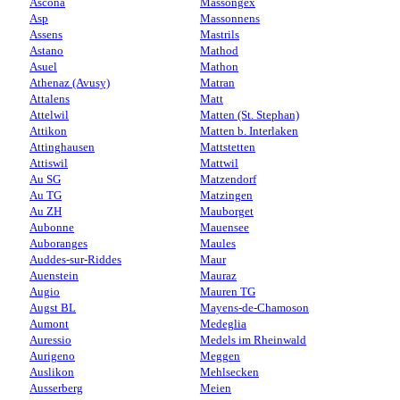
Ascona
Massongex
Asp
Massonnens
Assens
Mastrils
Astano
Mathod
Asuel
Mathon
Athenaz (Avusy)
Matran
Attalens
Matt
Attelwil
Matten (St. Stephan)
Attikon
Matten b. Interlaken
Attinghausen
Mattstetten
Attiswil
Mattwil
Au SG
Matzendorf
Au TG
Matzingen
Au ZH
Mauborget
Aubonne
Mauensee
Auboranges
Maules
Auddes-sur-Riddes
Maur
Auenstein
Mauraz
Augio
Mauren TG
Augst BL
Mayens-de-Chamoson
Aumont
Medeglia
Auressio
Medels im Rheinwald
Aurigeno
Meggen
Auslikon
Mehlsecken
Ausserberg
Meien