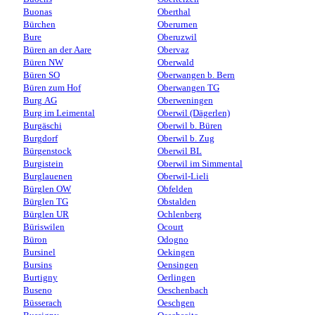
Buonas
Oberthal
Bürchen
Oberurnen
Bure
Oberuzwil
Büren an der Aare
Obervaz
Büren NW
Oberwald
Büren SO
Oberwangen b. Bern
Büren zum Hof
Oberwangen TG
Burg AG
Oberweningen
Burg im Leimental
Oberwil (Dägerlen)
Burgäschi
Oberwil b. Büren
Burgdorf
Oberwil b. Zug
Bürgenstock
Oberwil BL
Burgistein
Oberwil im Simmental
Burglauenen
Oberwil-Lieli
Bürglen OW
Obfelden
Bürglen TG
Obstalden
Bürglen UR
Ochlenberg
Büriswilen
Ocourt
Büron
Odogno
Bursinel
Oekingen
Bursins
Oensingen
Burtigny
Oerlingen
Buseno
Oeschenbach
Büsserach
Oeschgen