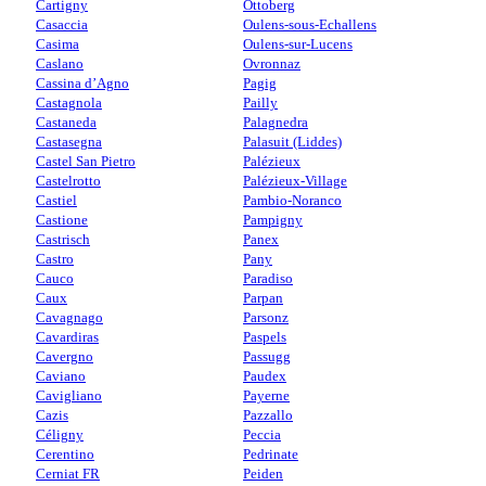
Cartigny
Ottoberg
Casaccia
Oulens-sous-Echallens
Casima
Oulens-sur-Lucens
Caslano
Ovronnaz
Cassina d’Agno
Pagig
Castagnola
Pailly
Castaneda
Palagnedra
Castasegna
Palasuit (Liddes)
Castel San Pietro
Palézieux
Castelrotto
Palézieux-Village
Castiel
Pambio-Noranco
Castione
Pampigny
Castrisch
Panex
Castro
Pany
Cauco
Paradiso
Caux
Parpan
Cavagnago
Parsonz
Cavardiras
Paspels
Cavergno
Passugg
Caviano
Paudex
Cavigliano
Payerne
Cazis
Pazzallo
Céligny
Peccia
Cerentino
Pedrinate
Cerniat FR
Peiden