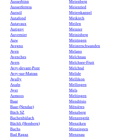
Ausserbinn
Meienberg
Ausserferrera
Meienried
Auswil
Meierskappel
Autafond
Meikirch
Autavaux
Meilen
Autigny
Meinier
Auvernier
Meinisberg
Auw
Meiringen
Avegno
Meisterschwanden
Aven
Melano
Avenches
Melchnau
Avers
Melchsee-Frutt
Avry-devant-Pont
Melchtal
Avry-sur-Matran
Melide
Avully
Mellikon
Axalp
Mellingen
Ayer
Mels
Azmoos
Meltingen
Baar
Mendrisio
Baar (Nendaz)
Ménières
Bäch SZ
Menzberg
Bachenbülach
Menzengrüt
Bächli (Hemberg)
Menziken
Bachs
Menzingen
Bad Ragaz
Menznau