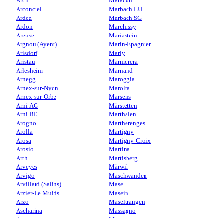
Arch
Maracon
Arconciel
Marbach LU
Ardez
Marbach SG
Ardon
Marchissy
Areuse
Mariastein
Argnou (Ayent)
Marin-Epagnier
Arisdorf
Marly
Aristau
Marmorera
Arlesheim
Marnand
Arnegg
Maroggia
Arnex-sur-Nyon
Marolta
Arnex-sur-Orbe
Marsens
Arni AG
Märstetten
Arni BE
Marthalen
Arogno
Martherenges
Arolla
Martigny
Arosa
Martigny-Croix
Arosio
Martina
Arth
Martisberg
Arveyes
Märwil
Arvigo
Maschwanden
Arvillard (Salins)
Mase
Arzier-Le Muids
Masein
Arzo
Maseltrangen
Ascharina
Massagno