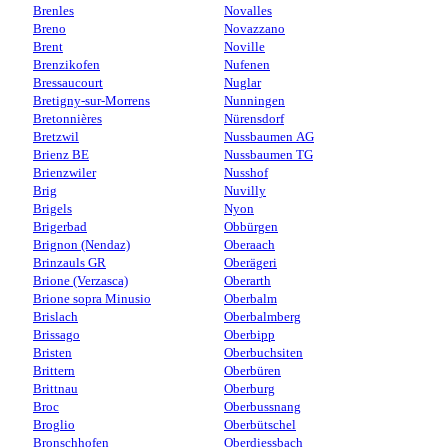
Brenles
Novalles
Breno
Novazzano
Brent
Noville
Brenzikofen
Nufenen
Bressaucourt
Nuglar
Bretigny-sur-Morrens
Nunningen
Bretonnières
Nürensdorf
Bretzwil
Nussbaumen AG
Brienz BE
Nussbaumen TG
Brienzwiler
Nusshof
Brig
Nuvilly
Brigels
Nyon
Brigerbad
Obbürgen
Brignon (Nendaz)
Oberaach
Brinzauls GR
Oberägeri
Brione (Verzasca)
Oberarth
Brione sopra Minusio
Oberbalm
Brislach
Oberbalmberg
Brissago
Oberbipp
Bristen
Oberbuchsiten
Brittern
Oberbüren
Brittnau
Oberburg
Broc
Oberbussnang
Broglio
Oberbütschel
Bronschhofen
Oberdiessbach