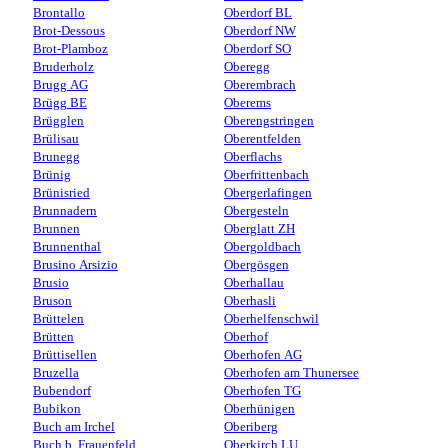
Brontallo
Oberdorf BL
Brot-Dessous
Oberdorf NW
Brot-Plamboz
Oberdorf SO
Bruderholz
Oberegg
Brugg AG
Oberembrach
Brügg BE
Oberems
Brügglen
Oberengstringen
Brülisau
Oberentfelden
Brunegg
Oberflachs
Brünig
Oberfrittenbach
Brünisried
Obergerlafingen
Brunnadern
Obergesteln
Brunnen
Oberglatt ZH
Brunnenthal
Obergoldbach
Brusino Arsizio
Obergösgen
Brusio
Oberhallau
Bruson
Oberhasli
Brüttelen
Oberhelfenschwil
Brütten
Oberhof
Brüttisellen
Oberhofen AG
Bruzella
Oberhofen am Thunersee
Bubendorf
Oberhofen TG
Bubikon
Oberhünigen
Buch am Irchel
Oberiberg
Buch b. Frauenfeld
Oberkirch LU