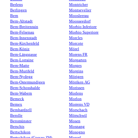
Berlens
Montricher
Berlingen
Montsevelier
Bern
Moosleerau
Bern-Altstadt
Moosseedorf
Bern-Breitenrain
Morbio Inferiore
Bern-Felsenau
Morbio Superiore
Bern-Innenstadt
Morcles
Bern-Kirchenfeld
Morcote
Bern-Köniz
Mörel
Bern-Länggasse
Morens FR
Bern-Lorraine
Morgarten
Bern-Matte
Morges
Bern-Murifeld
Morgins
Bern-Nydegg
Mörigen
Bern-Ostermundigen
Möriken AG
Bern-Schosshalde
Morissen
Bern-Wabern
Morlens
Berneck
Morlon
Bernex
Morrens VD
Bernhardzell
Morschach
Berolle
Mörschwil
Beromünster
Mosen
Berschis
Mosnang
Bertschikon
Mosogno
Bertschikon (Gossau ZH)
Mossel