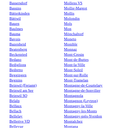
Bassersdorf
Mollens VS
Bassins
Mollie-Margot
Bätterkinden
Mollis
Bättwil
Molondin
Bauen
Mols
Baulmes
Mon
Bauma
Mönchaltorf
Bavois
Moneto
Bazenheid
Monible
Beatenberg
Monnaz
Beckenried
Mont-Crosin
Bedano
Mont-de-Buttes
Bedigliora
Mont-la-Ville
Bedretto
Mont-Soleil
Beggingen
Mont-sur-Rolle
Begnins
Mont-Tramelan
Beinwil (Freiamt)
Montagne-de-Courtelary
Beinwil am See
Montagne-de-Sonvilier
Beinwil SO
Montagnola
Belalp
Montagnon (Leytron)
Belfaux
Montagny-la-Ville
Bellach
Montagny-les-Monts
Bellelay
Montagny-près-Yverdon
Bellerive VD
Montalchez
Bellevue
Montana