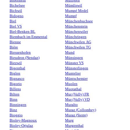
Biberstein
Mülligen
Bichelsee
Mümliswil
Bichwil
Mumpé Medel
Bidogno
Mumpf
Biel
Münchenbuchsee
Biel VS
Münchenstein
Biel-Benken BL
Münchenwiler
Biembach im Emmental
Münchringen
Bienne
Münchwilen AG
Bière
Münchwilen TG
Biessenhofen
Mund
Bieudron (Nendaz)
Münsingen
Biezwil
Münster VS
Bigenthal
Münsterlingen
Biglen
Muntelier
Bignasco
Müntschemier
Bigorio
Muolen
Billens
Muotathal
Bilten
Mur (Vully) FR
Binn
Mur (Vully) VD
Binningen
Muralto
Binz
Muraz (Collombey)
Bioggio
Muraz (Sierre)
Bioley-Magnoux
Murg
Bioley-Orjulaz
Murgenthal