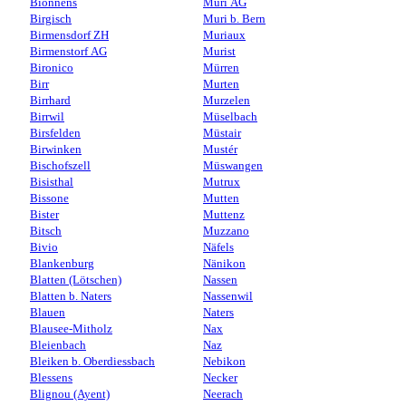
Bionnens
Muri AG
Birgisch
Muri b. Bern
Birmensdorf ZH
Muriaux
Birmenstorf AG
Murist
Bironico
Mürren
Birr
Murten
Birrhard
Murzelen
Birrwil
Müselbach
Birsfelden
Müstair
Birwinken
Mustér
Bischofszell
Müswangen
Bisisthal
Mutrux
Bissone
Mutten
Bister
Muttenz
Bitsch
Muzzano
Bivio
Näfels
Blankenburg
Nänikon
Blatten (Lötschen)
Nassen
Blatten b. Naters
Nassenwil
Blauen
Naters
Blausee-Mitholz
Nax
Bleienbach
Naz
Bleiken b. Oberdiessbach
Nebikon
Blessens
Necker
Blignou (Ayent)
Neerach