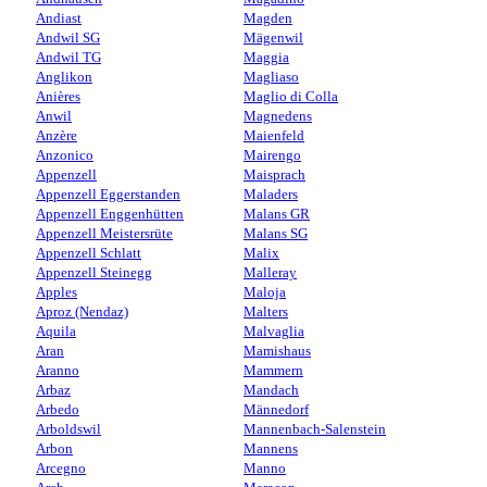
Andiast
Magden
Andwil SG
Mägenwil
Andwil TG
Maggia
Anglikon
Magliaso
Anières
Maglio di Colla
Anwil
Magnedens
Anzère
Maienfeld
Anzonico
Mairengo
Appenzell
Maisprach
Appenzell Eggerstanden
Maladers
Appenzell Enggenhütten
Malans GR
Appenzell Meistersrüte
Malans SG
Appenzell Schlatt
Malix
Appenzell Steinegg
Malleray
Apples
Maloja
Aproz (Nendaz)
Malters
Aquila
Malvaglia
Aran
Mamishaus
Aranno
Mammern
Arbaz
Mandach
Arbedo
Männedorf
Arboldswil
Mannenbach-Salenstein
Arbon
Mannens
Arcegno
Manno