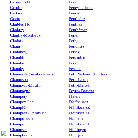
Cerniaz VD
Peist
Cernier
Peney-le-Jorat
Certara
Pensier
Cevio
Penthalaz
Châbles FR
Penthaz
Chabrey
Penthéréaz
Chailly-Montreux
Perlen
Chalais
Perly
Cham
Perrefitte
Chambésy
Perroy
Chamblon
Personico
Chambrelien
Péry
Chamby
Peseux
Chamoille (Sembrancher)
Petit Vichères (Liddes)
Chamoson
Petit-Lancy
Champ-du-Moulin
Petit-Martel
Champagne
Peyres-Possens
Champéry
Pfäfers
Champex-Lac
Pfaffhausen
Champfèr
Pfäffikon SZ
Champlan (Grimisuat)
Pfäffikon ZH
Champoussin
Pfaffnau
Champoz
Pfeffikon LU
Champsec
Pfeffingen
Champtauroz
Pfungen