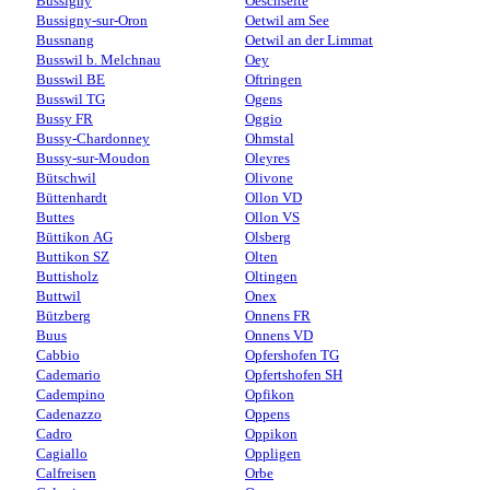
Bussigny
Oeschseite
Bussigny-sur-Oron
Oetwil am See
Bussnang
Oetwil an der Limmat
Busswil b. Melchnau
Oey
Busswil BE
Oftringen
Busswil TG
Ogens
Bussy FR
Oggio
Bussy-Chardonney
Ohmstal
Bussy-sur-Moudon
Oleyres
Bütschwil
Olivone
Büttenhardt
Ollon VD
Buttes
Ollon VS
Büttikon AG
Olsberg
Buttikon SZ
Olten
Buttisholz
Oltingen
Buttwil
Onex
Bützberg
Onnens FR
Buus
Onnens VD
Cabbio
Opfershofen TG
Cademario
Opfertshofen SH
Cadempino
Opfikon
Cadenazzo
Oppens
Cadro
Oppikon
Cagiallo
Oppligen
Calfreisen
Orbe