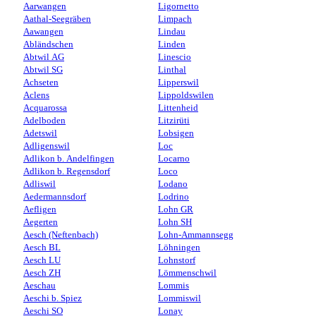
Aarwangen
Ligornetto
Aathal-Seegräben
Limpach
Aawangen
Lindau
Abländschen
Linden
Abtwil AG
Linescio
Abtwil SG
Linthal
Achseten
Lipperswil
Aclens
Lippoldswilen
Acquarossa
Littenheid
Adelboden
Litzirüti
Adetswil
Lobsigen
Adligenswil
Loc
Adlikon b. Andelfingen
Locarno
Adlikon b. Regensdorf
Loco
Adliswil
Lodano
Aedermannsdorf
Lodrino
Aefligen
Lohn GR
Aegerten
Lohn SH
Aesch (Neftenbach)
Lohn-Ammannsegg
Aesch BL
Löhningen
Aesch LU
Lohnstorf
Aesch ZH
Lömmenschwil
Aeschau
Lommis
Aeschi b. Spiez
Lommiswil
Aeschi SO
Lonay