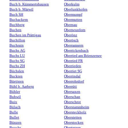
Buch b. Kümmertshausen
Oberkulm
Buch b. Märwil
Oberlunkhofen
Buch SH
Obermumpf
Buchackern
Obermutten
Buchberg
Obernau
Buchen
Oberneunforn
Buchen im Prättigau
Oberönz
Buchillon
Oberösch
Buchrain
Oberramsern
Buchs AG
Oberrickenbach
Buchs LU
Oberried am Brienzersee
Buchs SG
Oberried FR
Buchs ZH
Oberrieden
Büchslen
Oberriet SG
Buckten
Oberrindal
Büetigen
Oberrohrdorf
Bühl b. Aarberg
Oberrüti
Bühler
Obersaxen
Buhwil
Oberschan
Buix
Oberschrot
Bülach
Oberstammheim
Bulle
Obersteckholz
Bullet
Oberstetten
Bünzen
Oberstocken
Buochs
Oberterzen