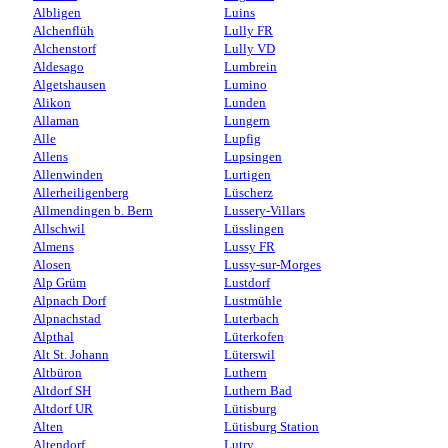
Albligen
Luins
Alchenflüh
Lully FR
Alchenstorf
Lully VD
Aldesago
Lumbrein
Algetshausen
Lumino
Alikon
Lunden
Allaman
Lungern
Alle
Lupfig
Allens
Lupsingen
Allenwinden
Lurtigen
Allerheiligenberg
Lüscherz
Allmendingen b. Bern
Lussery-Villars
Allschwil
Lüsslingen
Almens
Lussy FR
Alosen
Lussy-sur-Morges
Alp Grüm
Lustdorf
Alpnach Dorf
Lustmühle
Alpnachstad
Luterbach
Alpthal
Lüterkofen
Alt St. Johann
Lüterswil
Altbüron
Luthern
Altdorf SH
Luthern Bad
Altdorf UR
Lütisburg
Alten
Lütisburg Station
Altendorf
Lutry