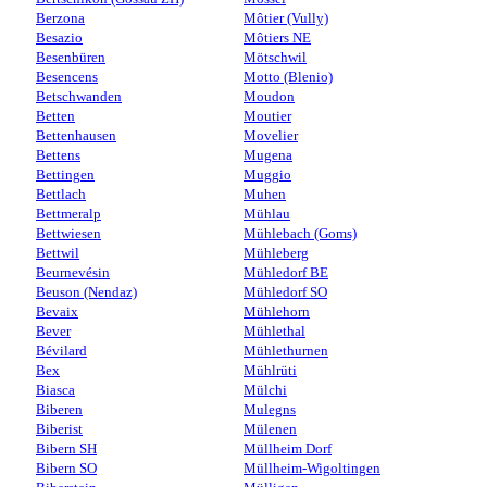
Berzona
Môtier (Vully)
Besazio
Môtiers NE
Besenbüren
Mötschwil
Besencens
Motto (Blenio)
Betschwanden
Moudon
Betten
Moutier
Bettenhausen
Movelier
Bettens
Mugena
Bettingen
Muggio
Bettlach
Muhen
Bettmeralp
Mühlau
Bettwiesen
Mühlebach (Goms)
Bettwil
Mühleberg
Beurnevésin
Mühledorf BE
Beuson (Nendaz)
Mühledorf SO
Bevaix
Mühlehorn
Bever
Mühlethal
Bévilard
Mühlethurnen
Bex
Mühlrüti
Biasca
Mülchi
Biberen
Mulegns
Biberist
Mülenen
Bibern SH
Müllheim Dorf
Bibern SO
Müllheim-Wigoltingen