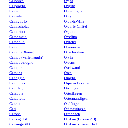
Calonico
Orges
Calpiogna
Origlio
Cama
Ormalingen
Camedo
Orny
Camignolo
Oron-la-Ville
Camischolas
Oron-le-Châtel
Camorino
Orpund
Campascio
Orselina
Campello
Orsières
Camperio
Orsonnens
Campo (Blenio)
Ortschwaben
Campo (Vallemaggia)
Orvin
Campocologno
Orzens
Campora
Oschwand
Camuns
Osco
Caneggio
Osogna
Canobbio
Ospizio Bernina
Capolago
Ossingen
Carabbia
Osterfingen
Carabietta
Ostermundigen
Carena
Otelfingen
Carì
Othmarsingen
Carona
Ottenbach
Carouge GE
Ottikon (Gossau ZH)
Carrouge VD
Ottikon b. Kemptthal