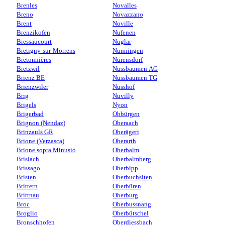
Brenles
Novalles
Breno
Novazzano
Brent
Noville
Brenzikofen
Nufenen
Bressaucourt
Nuglar
Bretigny-sur-Morrens
Nunningen
Bretonnières
Nürensdorf
Bretzwil
Nussbaumen AG
Brienz BE
Nussbaumen TG
Brienzwiler
Nusshof
Brig
Nuvilly
Brigels
Nyon
Brigerbad
Obbürgen
Brignon (Nendaz)
Oberaach
Brinzauls GR
Oberägeri
Brione (Verzasca)
Oberarth
Brione sopra Minusio
Oberbalm
Brislach
Oberbalmberg
Brissago
Oberbipp
Bristen
Oberbuchsiten
Brittern
Oberbüren
Brittnau
Oberburg
Broc
Oberbussnang
Broglio
Oberbütschel
Bronschhofen
Oberdiessbach