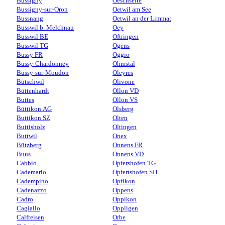
Bussigny
Oeschseite
Bussigny-sur-Oron
Oetwil am See
Bussnang
Oetwil an der Limmat
Busswil b. Melchnau
Oey
Busswil BE
Oftringen
Busswil TG
Ogens
Bussy FR
Oggio
Bussy-Chardonney
Ohmstal
Bussy-sur-Moudon
Oleyres
Bütschwil
Olivone
Büttenhardt
Ollon VD
Buttes
Ollon VS
Büttikon AG
Olsberg
Buttikon SZ
Olten
Buttisholz
Oltingen
Buttwil
Onex
Bützberg
Onnens FR
Buus
Onnens VD
Cabbio
Opfershofen TG
Cademario
Opfertshofen SH
Cadempino
Opfikon
Cadenazzo
Oppens
Cadro
Oppikon
Cagiallo
Oppligen
Calfreisen
Orbe