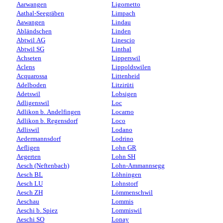
Aarwangen
Ligornetto
Aathal-Seegräben
Limpach
Aawangen
Lindau
Abländschen
Linden
Abtwil AG
Linescio
Abtwil SG
Linthal
Achseten
Lipperswil
Aclens
Lippoldswilen
Acquarossa
Littenheid
Adelboden
Litzirüti
Adetswil
Lobsigen
Adligenswil
Loc
Adlikon b. Andelfingen
Locarno
Adlikon b. Regensdorf
Loco
Adliswil
Lodano
Aedermannsdorf
Lodrino
Aefligen
Lohn GR
Aegerten
Lohn SH
Aesch (Neftenbach)
Lohn-Ammannsegg
Aesch BL
Löhningen
Aesch LU
Lohnstorf
Aesch ZH
Lömmenschwil
Aeschau
Lommis
Aeschi b. Spiez
Lommiswil
Aeschi SO
Lonay