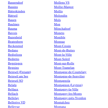
Bassersdorf
Mollens VS
Bassins
Mollie-Margot
Bätterkinden
Mollis
Bättwil
Molondin
Bauen
Mols
Baulmes
Mon
Bauma
Mönchaltorf
Bavois
Moneto
Bazenheid
Monible
Beatenberg
Monnaz
Beckenried
Mont-Crosin
Bedano
Mont-de-Buttes
Bedigliora
Mont-la-Ville
Bedretto
Mont-Soleil
Beggingen
Mont-sur-Rolle
Begnins
Mont-Tramelan
Beinwil (Freiamt)
Montagne-de-Courtelary
Beinwil am See
Montagne-de-Sonvilier
Beinwil SO
Montagnola
Belalp
Montagnon (Leytron)
Belfaux
Montagny-la-Ville
Bellach
Montagny-les-Monts
Bellelay
Montagny-près-Yverdon
Bellerive VD
Montalchez
Bellevue
Montana