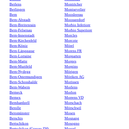
Berlens
Montricher
Berlingen
Montsevelier
Bern
Moosleerau
Bern-Altstadt
Moosseedorf
Bern-Breitenrain
Morbio Inferiore
Bern-Felsenau
Morbio Superiore
Bern-Innenstadt
Morcles
Bern-Kirchenfeld
Morcote
Bern-Köniz
Mörel
Bern-Länggasse
Morens FR
Bern-Lorraine
Morgarten
Bern-Matte
Morges
Bern-Murifeld
Morgins
Bern-Nydegg
Mörigen
Bern-Ostermundigen
Möriken AG
Bern-Schosshalde
Morissen
Bern-Wabern
Morlens
Berneck
Morlon
Bernex
Morrens VD
Bernhardzell
Morschach
Berolle
Mörschwil
Beromünster
Mosen
Berschis
Mosnang
Bertschikon
Mosogno
Bertschikon (Gossau ZH)
Mossel