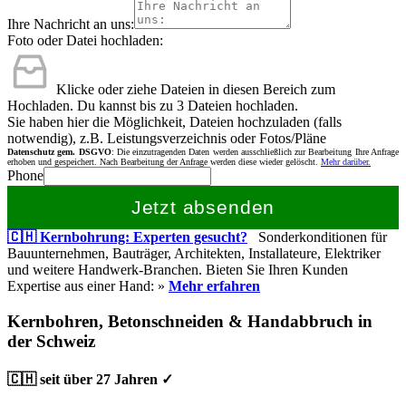
Ihre Nachricht an uns:
Foto oder Datei hochladen:
Klicke oder ziehe Dateien in diesen Bereich zum
Hochladen.
Du kannst bis zu 3 Dateien hochladen.
Sie haben hier die Möglichkeit, Dateien hochzuladen (falls
notwendig), z.B. Leistungsverzeichnis oder Fotos/Pläne
Datenschutz gem. DSGVO
: Die einzutragenden Daten werden ausschließlich zur Bearbeitung Ihre Anfrage
erhoben und gespeichert. Nach Bearbeitung der Anfrage werden diese wieder gelöscht.
Mehr darüber.
Phone
Jetzt absenden
🇨🇭 Kernbohrung: Experten gesucht?
Sonderkonditionen für
Bauunternehmen, Bauträger, Architekten, Installateure, Elektriker
und weitere Handwerk-Branchen. Bieten Sie Ihren Kunden
Expertise aus einer Hand: »
Mehr erfahren
Kernbohren, Betonschneiden & Handabbruch in
der Schweiz
🇨🇭 seit über 27 Jahren ✓