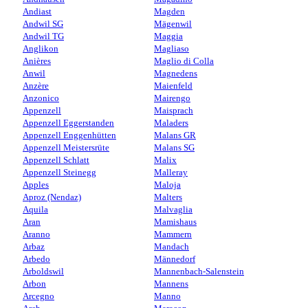
Andiast
Magden
Andwil SG
Mägenwil
Andwil TG
Maggia
Anglikon
Magliaso
Anières
Maglio di Colla
Anwil
Magnedens
Anzère
Maienfeld
Anzonico
Mairengo
Appenzell
Maisprach
Appenzell Eggerstanden
Maladers
Appenzell Enggenhütten
Malans GR
Appenzell Meistersrüte
Malans SG
Appenzell Schlatt
Malix
Appenzell Steinegg
Malleray
Apples
Maloja
Aproz (Nendaz)
Malters
Aquila
Malvaglia
Aran
Mamishaus
Aranno
Mammern
Arbaz
Mandach
Arbedo
Männedorf
Arboldswil
Mannenbach-Salenstein
Arbon
Mannens
Arcegno
Manno