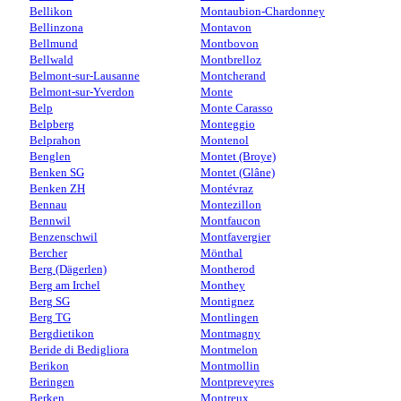
Bellikon
Montaubion-Chardonney
Bellinzona
Montavon
Bellmund
Montbovon
Bellwald
Montbrelloz
Belmont-sur-Lausanne
Montcherand
Belmont-sur-Yverdon
Monte
Belp
Monte Carasso
Belpberg
Monteggio
Belprahon
Montenol
Benglen
Montet (Broye)
Benken SG
Montet (Glâne)
Benken ZH
Montévraz
Bennau
Montezillon
Bennwil
Montfaucon
Benzenschwil
Montfavergier
Bercher
Mönthal
Berg (Dägerlen)
Montherod
Berg am Irchel
Monthey
Berg SG
Montignez
Berg TG
Montlingen
Bergdietikon
Montmagny
Beride di Bedigliora
Montmelon
Berikon
Montmollin
Beringen
Montpreveyres
Berken
Montreux