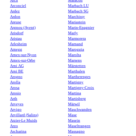
Arch
Maracon
Arconciel
Marbach LU
Ardez
Marbach SG
Ardon
Marchissy
Areuse
Mariastein
Argnou (Ayent)
Marin-Epagnier
Arisdorf
Marly
Aristau
Marmorera
Arlesheim
Marnand
Arnegg
Maroggia
Arnex-sur-Nyon
Marolta
Arnex-sur-Orbe
Marsens
Arni AG
Märstetten
Arni BE
Marthalen
Arogno
Martherenges
Arolla
Martigny
Arosa
Martigny-Croix
Arosio
Martina
Arth
Martisberg
Arveyes
Märwil
Arvigo
Maschwanden
Arvillard (Salins)
Mase
Arzier-Le Muids
Masein
Arzo
Maseltrangen
Ascharina
Massagno