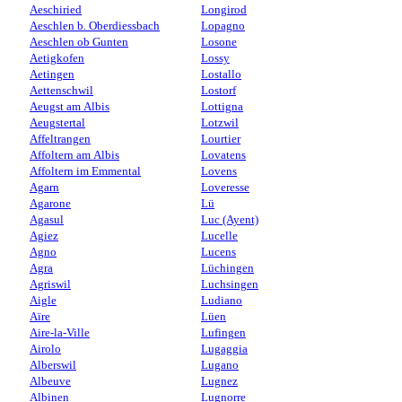
Aeschiried
Longirod
Aeschlen b. Oberdiessbach
Lopagno
Aeschlen ob Gunten
Losone
Aetigkofen
Lossy
Aetingen
Lostallo
Aettenschwil
Lostorf
Aeugst am Albis
Lottigna
Aeugstertal
Lotzwil
Affeltrangen
Lourtier
Affoltern am Albis
Lovatens
Affoltern im Emmental
Lovens
Agarn
Loveresse
Agarone
Lü
Agasul
Luc (Ayent)
Agiez
Lucelle
Agno
Lucens
Agra
Lüchingen
Agriswil
Luchsingen
Aigle
Ludiano
Aïre
Lüen
Aire-la-Ville
Lufingen
Airolo
Lugaggia
Alberswil
Lugano
Albeuve
Lugnez
Albinen
Lugnorre