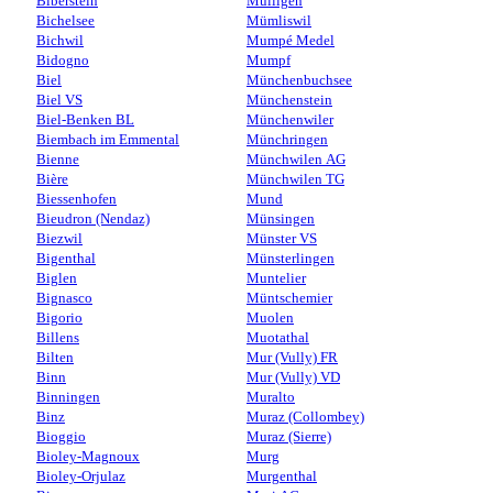
Biberstein
Mülligen
Bichelsee
Mümliswil
Bichwil
Mumpé Medel
Bidogno
Mumpf
Biel
Münchenbuchsee
Biel VS
Münchenstein
Biel-Benken BL
Münchenwiler
Biembach im Emmental
Münchringen
Bienne
Münchwilen AG
Bière
Münchwilen TG
Biessenhofen
Mund
Bieudron (Nendaz)
Münsingen
Biezwil
Münster VS
Bigenthal
Münsterlingen
Biglen
Muntelier
Bignasco
Müntschemier
Bigorio
Muolen
Billens
Muotathal
Bilten
Mur (Vully) FR
Binn
Mur (Vully) VD
Binningen
Muralto
Binz
Muraz (Collombey)
Bioggio
Muraz (Sierre)
Bioley-Magnoux
Murg
Bioley-Orjulaz
Murgenthal