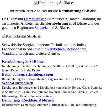
Ihr zertifizierter Anbieter für die
Kernbohrung St-Blaise
.
Das Team um
Damir Oroslan
ist mit über 27 Jahren Erfahrung Ihr
zertifizierter
Anbieter für die
Kernbohrung
in
St-Blaise
und der
gesamten Region um
Schweiz
und St-Blaise.
Schwäbische Sorgfalt, moderne Technik und geschultes
Fachpersonal
in St-Blaise für
Kernbohren, Betonbohren,
Wanddurchbruch
und weitere Dienste.
Kernbohrung in St-Blaise
Kernbohrung bzw. Kernlochbohrung in St-Blaise + 200km, seit mehr als 25
Jahren Expertise in der Region
Beton bohren, schneiden, sägen
Betonbohrung, Betonsägearbeiten, Fugenschnitt uvm. (St-Blaise)
Wand-Durchbruch
Durchbruch: Bohrungen und Durchbruch von Wände, Beton, Mauer, Stein u.ä
in St-Blaise, z.B. zum Erweitern von Räumen, Einbau von Türen u. Fenster,
Klimaanlage, Kamin-Einbau u. weitere
Demontage, Rückbau, Abbruch
Handabbruch: Demontage, Abbruch u. Rückbau, z.B. Balkon-Entfernung,