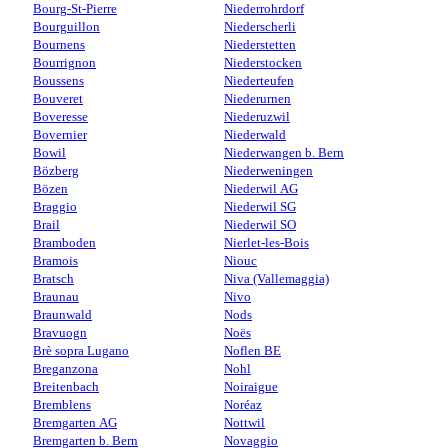
Bourg-St-Pierre
Niederrohrdorf
Bourguillon
Niederscherli
Bournens
Niederstetten
Bourrignon
Niederstocken
Boussens
Niederteufen
Bouveret
Niederurnen
Boveresse
Niederuzwil
Bovernier
Niederwald
Bowil
Niederwangen b. Bern
Bözberg
Niederweningen
Bözen
Niederwil AG
Braggio
Niederwil SG
Brail
Niederwil SO
Bramboden
Nierlet-les-Bois
Bramois
Niouc
Bratsch
Niva (Vallemaggia)
Braunau
Nivo
Braunwald
Nods
Bravuogn
Noës
Brè sopra Lugano
Noflen BE
Breganzona
Nohl
Breitenbach
Noiraigue
Bremblens
Noréaz
Bremgarten AG
Nottwil
Bremgarten b. Bern
Novaggio