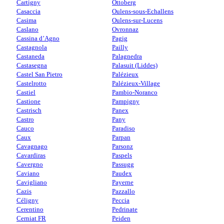
Cartigny
Ottoberg
Casaccia
Oulens-sous-Echallens
Casima
Oulens-sur-Lucens
Caslano
Ovronnaz
Cassina d’Agno
Pagig
Castagnola
Pailly
Castaneda
Palagnedra
Castasegna
Palasuit (Liddes)
Castel San Pietro
Palézieux
Castelrotto
Palézieux-Village
Castiel
Pambio-Noranco
Castione
Pampigny
Castrisch
Panex
Castro
Pany
Cauco
Paradiso
Caux
Parpan
Cavagnago
Parsonz
Cavardiras
Paspels
Cavergno
Passugg
Caviano
Paudex
Cavigliano
Payerne
Cazis
Pazzallo
Céligny
Peccia
Cerentino
Pedrinate
Cerniat FR
Peiden