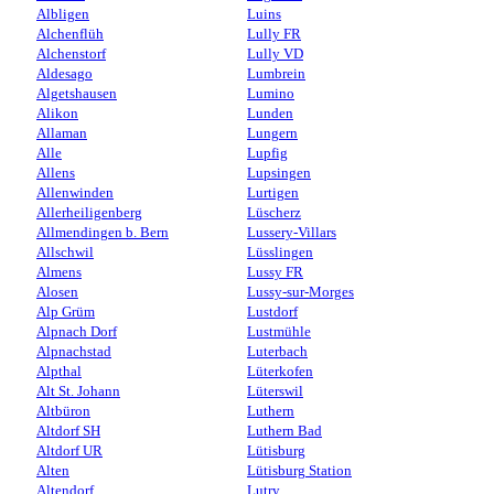
Albligen
Luins
Alchenflüh
Lully FR
Alchenstorf
Lully VD
Aldesago
Lumbrein
Algetshausen
Lumino
Alikon
Lunden
Allaman
Lungern
Alle
Lupfig
Allens
Lupsingen
Allenwinden
Lurtigen
Allerheiligenberg
Lüscherz
Allmendingen b. Bern
Lussery-Villars
Allschwil
Lüsslingen
Almens
Lussy FR
Alosen
Lussy-sur-Morges
Alp Grüm
Lustdorf
Alpnach Dorf
Lustmühle
Alpnachstad
Luterbach
Alpthal
Lüterkofen
Alt St. Johann
Lüterswil
Altbüron
Luthern
Altdorf SH
Luthern Bad
Altdorf UR
Lütisburg
Alten
Lütisburg Station
Altendorf
Lutry