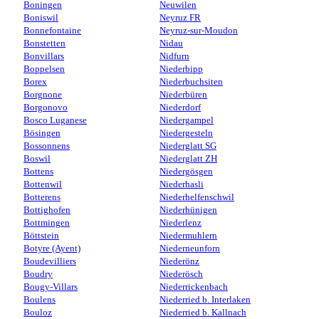
Boningen
Neuwilen
Boniswil
Neyruz FR
Bonnefontaine
Neyruz-sur-Moudon
Bonstetten
Nidau
Bonvillars
Nidfurn
Boppelsen
Niederbipp
Borex
Niederbuchsiten
Borgnone
Niederbüren
Borgonovo
Niederdorf
Bosco Luganese
Niedergampel
Bösingen
Niedergesteln
Bossonnens
Niederglatt SG
Boswil
Niederglatt ZH
Bottens
Niedergösgen
Bottenwil
Niederhasli
Botterens
Niederhelfenschwil
Bottighofen
Niederhünigen
Bottmingen
Niederlenz
Böttstein
Niedermuhlern
Botyre (Ayent)
Niederneunforn
Boudevilliers
Niederönz
Boudry
Niederösch
Bougy-Villars
Niederrickenbach
Boulens
Niederried b. Interlaken
Bouloz
Niederried b. Kallnach