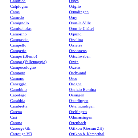
Calonico
Orges
Calpiogna
Origlio
Cama
Ormalingen
Camedo
Orny
Camignolo
Oron-la-Ville
Camischolas
Oron-le-Châtel
Camorino
Orpund
Campascio
Orselina
Campello
Orsières
Camperio
Orsonnens
Campo (Blenio)
Ortschwaben
Campo (Vallemaggia)
Orvin
Campocologno
Orzens
Campora
Oschwand
Camuns
Osco
Caneggio
Osogna
Canobbio
Ospizio Bernina
Capolago
Ossingen
Carabbia
Osterfingen
Carabietta
Ostermundigen
Carena
Otelfingen
Carì
Othmarsingen
Carona
Ottenbach
Carouge GE
Ottikon (Gossau ZH)
Carrouge VD
Ottikon b. Kemptthal