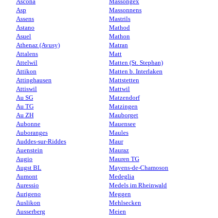
Ascona
Massongex
Asp
Massonnens
Assens
Mastrils
Astano
Mathod
Asuel
Mathon
Athenaz (Avusy)
Matran
Attalens
Matt
Attelwil
Matten (St. Stephan)
Attikon
Matten b. Interlaken
Attinghausen
Mattstetten
Attiswil
Mattwil
Au SG
Matzendorf
Au TG
Matzingen
Au ZH
Mauborget
Aubonne
Mauensee
Auboranges
Maules
Auddes-sur-Riddes
Maur
Auenstein
Mauraz
Augio
Mauren TG
Augst BL
Mayens-de-Chamoson
Aumont
Medeglia
Auressio
Medels im Rheinwald
Aurigeno
Meggen
Auslikon
Mehlsecken
Ausserberg
Meien