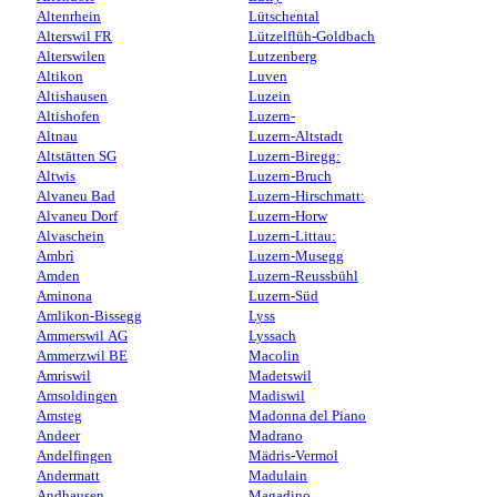
Altenrhein
Lütschental
Alterswil FR
Lützelflüh-Goldbach
Alterswilen
Lutzenberg
Altikon
Luven
Altishausen
Luzein
Altishofen
Luzern-
Altnau
Luzern-Altstadt
Altstätten SG
Luzern-Biregg:
Altwis
Luzern-Bruch
Alvaneu Bad
Luzern-Hirschmatt:
Alvaneu Dorf
Luzern-Horw
Alvaschein
Luzern-Littau:
Ambrì
Luzern-Musegg
Amden
Luzern-Reussbühl
Aminona
Luzern-Süd
Amlikon-Bissegg
Lyss
Ammerswil AG
Lyssach
Ammerzwil BE
Macolin
Amriswil
Madetswil
Amsoldingen
Madiswil
Amsteg
Madonna del Piano
Andeer
Madrano
Andelfingen
Mädris-Vermol
Andermatt
Madulain
Andhausen
Magadino