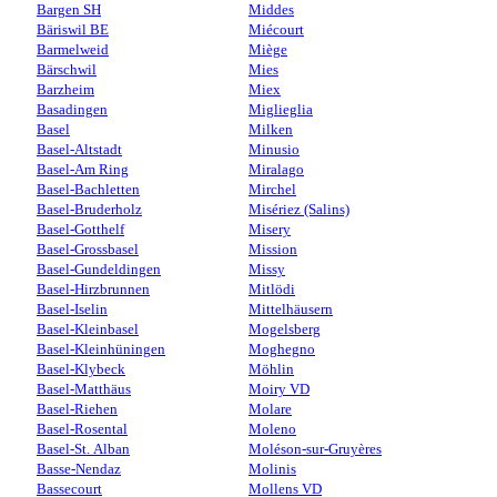
Bargen SH
Middes
Bäriswil BE
Miécourt
Barmelweid
Miège
Bärschwil
Mies
Barzheim
Miex
Basadingen
Miglieglia
Basel
Milken
Basel-Altstadt
Minusio
Basel-Am Ring
Miralago
Basel-Bachletten
Mirchel
Basel-Bruderholz
Misériez (Salins)
Basel-Gotthelf
Misery
Basel-Grossbasel
Mission
Basel-Gundeldingen
Missy
Basel-Hirzbrunnen
Mitlödi
Basel-Iselin
Mittelhäusern
Basel-Kleinbasel
Mogelsberg
Basel-Kleinhüningen
Moghegno
Basel-Klybeck
Möhlin
Basel-Matthäus
Moiry VD
Basel-Riehen
Molare
Basel-Rosental
Moleno
Basel-St. Alban
Moléson-sur-Gruyères
Basse-Nendaz
Molinis
Bassecourt
Mollens VD