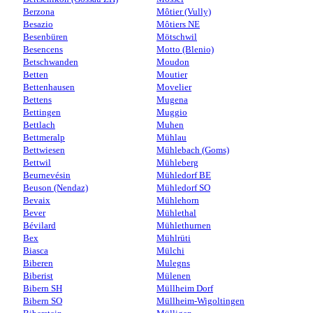
Berzona
Môtier (Vully)
Besazio
Môtiers NE
Besenbüren
Mötschwil
Besencens
Motto (Blenio)
Betschwanden
Moudon
Betten
Moutier
Bettenhausen
Movelier
Bettens
Mugena
Bettingen
Muggio
Bettlach
Muhen
Bettmeralp
Mühlau
Bettwiesen
Mühlebach (Goms)
Bettwil
Mühleberg
Beurnevésin
Mühledorf BE
Beuson (Nendaz)
Mühledorf SO
Bevaix
Mühlehorn
Bever
Mühlethal
Bévilard
Mühlethurnen
Bex
Mühlrüti
Biasca
Mülchi
Biberen
Mulegns
Biberist
Mülenen
Bibern SH
Müllheim Dorf
Bibern SO
Müllheim-Wigoltingen