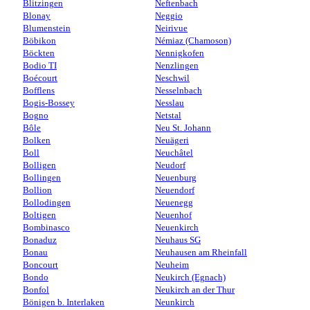
Blitzingen
Neftenbach
Blonay
Neggio
Blumenstein
Neirivue
Böbikon
Némiaz (Chamoson)
Böckten
Nennigkofen
Bodio TI
Nenzlingen
Boécourt
Neschwil
Bofflens
Nesselnbach
Bogis-Bossey
Nesslau
Bogno
Netstal
Bôle
Neu St. Johann
Bolken
Neuägeri
Boll
Neuchâtel
Bolligen
Neudorf
Bollingen
Neuenburg
Bollion
Neuendorf
Bollodingen
Neuenegg
Boltigen
Neuenhof
Bombinasco
Neuenkirch
Bonaduz
Neuhaus SG
Bonau
Neuhausen am Rheinfall
Boncourt
Neuheim
Bondo
Neukirch (Egnach)
Bonfol
Neukirch an der Thur
Bönigen b. Interlaken
Neunkirch