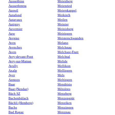
Ausserbinn
Meienberg
Ausserferrera
Meienried
Auswil
Meierskappel
Autafond
Meikirch
Autavaux
Meilen
Autigny
Meinier
Auvernier
Meinisberg
Auw
Meiringen
Avegno
Meisterschwanden
Aven
Melano
Avenches
Melchnau
Avers
Melchsee-Frutt
Avry-devant-Pont
Melchtal
Avry-sur-Matran
Melide
Avully
Mellikon
Axalp
Mellingen
Ayer
Mels
Azmoos
Meltingen
Baar
Mendrisio
Baar (Nendaz)
Ménières
Bäch SZ
Menzberg
Bachenbülach
Menzengrüt
Bächli (Hemberg)
Menziken
Bachs
Menzingen
Bad Ragaz
Menznau