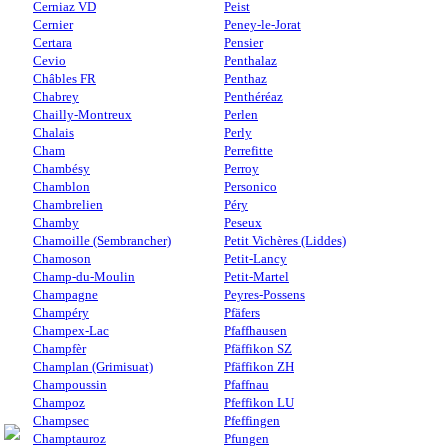
Cerniaz VD
Peist
Cernier
Peney-le-Jorat
Certara
Pensier
Cevio
Penthalaz
Châbles FR
Penthaz
Chabrey
Penthéréaz
Chailly-Montreux
Perlen
Chalais
Perly
Cham
Perrefitte
Chambésy
Perroy
Chamblon
Personico
Chambrelien
Péry
Chamby
Peseux
Chamoille (Sembrancher)
Petit Vichères (Liddes)
Chamoson
Petit-Lancy
Champ-du-Moulin
Petit-Martel
Champagne
Peyres-Possens
Champéry
Pfäfers
Champex-Lac
Pfaffhausen
Champfèr
Pfäffikon SZ
Champlan (Grimisuat)
Pfäffikon ZH
Champoussin
Pfaffnau
Champoz
Pfeffikon LU
Champsec
Pfeffingen
Champtauroz
Pfungen