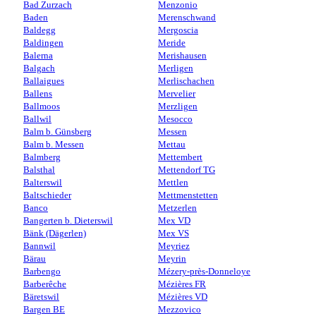
Bad Zurzach
Menzonio
Baden
Merenschwand
Baldegg
Mergoscia
Baldingen
Meride
Balerna
Merishausen
Balgach
Merligen
Ballaigues
Merlischachen
Ballens
Mervelier
Ballmoos
Merzligen
Ballwil
Mesocco
Balm b. Günsberg
Messen
Balm b. Messen
Mettau
Balmberg
Mettembert
Balsthal
Mettendorf TG
Balterswil
Mettlen
Baltschieder
Mettmenstetten
Banco
Metzerlen
Bangerten b. Dieterswil
Mex VD
Bänk (Dägerlen)
Mex VS
Bannwil
Meyriez
Bärau
Meyrin
Barbengo
Mézery-près-Donneloye
Barberêche
Mézières FR
Bäretswil
Mézières VD
Bargen BE
Mezzovico