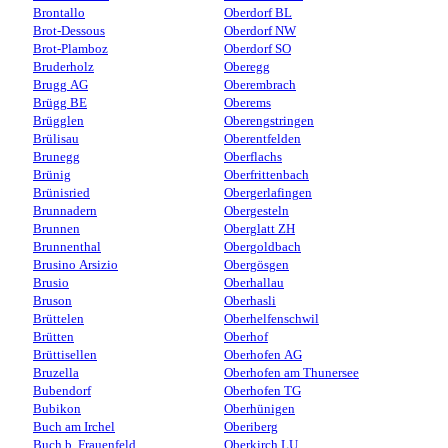
Brontallo
Oberdorf BL
Brot-Dessous
Oberdorf NW
Brot-Plamboz
Oberdorf SO
Bruderholz
Oberegg
Brugg AG
Oberembrach
Brügg BE
Oberems
Brügglen
Oberengstringen
Brülisau
Oberentfelden
Brunegg
Oberflachs
Brünig
Oberfrittenbach
Brünisried
Obergerlafingen
Brunnadern
Obergesteln
Brunnen
Oberglatt ZH
Brunnenthal
Obergoldbach
Brusino Arsizio
Obergösgen
Brusio
Oberhallau
Bruson
Oberhasli
Brüttelen
Oberhelfenschwil
Brütten
Oberhof
Brüttisellen
Oberhofen AG
Bruzella
Oberhofen am Thunersee
Bubendorf
Oberhofen TG
Bubikon
Oberhünigen
Buch am Irchel
Oberiberg
Buch b. Frauenfeld
Oberkirch LU