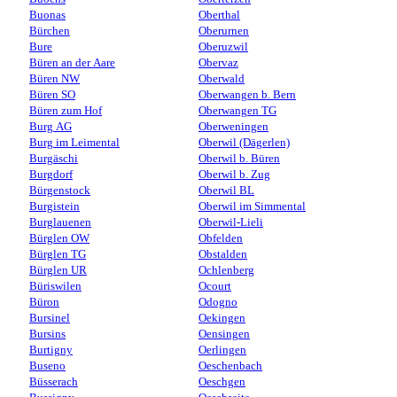
Buonas
Oberthal
Bürchen
Oberurnen
Bure
Oberuzwil
Büren an der Aare
Obervaz
Büren NW
Oberwald
Büren SO
Oberwangen b. Bern
Büren zum Hof
Oberwangen TG
Burg AG
Oberweningen
Burg im Leimental
Oberwil (Dägerlen)
Burgäschi
Oberwil b. Büren
Burgdorf
Oberwil b. Zug
Bürgenstock
Oberwil BL
Burgistein
Oberwil im Simmental
Burglauenen
Oberwil-Lieli
Bürglen OW
Obfelden
Bürglen TG
Obstalden
Bürglen UR
Ochlenberg
Büriswilen
Ocourt
Büron
Odogno
Bursinel
Oekingen
Bursins
Oensingen
Burtigny
Oerlingen
Buseno
Oeschenbach
Büsserach
Oeschgen