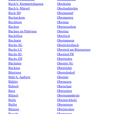
Buch b. Kümmertshausen
Oberkulm
Buch b. Märwil
Oberlunkhofen
Buch SH
Obermumpf
Buchackern
Obermutten
Buchberg
Obernau
Buchen
Oberneunforn
Buchen im Prättigau
Oberönz
Buchillon
Oberösch
Buchrain
Oberramsern
Buchs AG
Oberrickenbach
Buchs LU
Oberried am Brienzersee
Buchs SG
Oberried FR
Buchs ZH
Oberrieden
Büchslen
Oberriet SG
Buckten
Oberrindal
Büetigen
Oberrohrdorf
Bühl b. Aarberg
Oberrüti
Bühler
Obersaxen
Buhwil
Oberschan
Buix
Oberschrot
Bülach
Oberstammheim
Bulle
Obersteckholz
Bullet
Oberstetten
Bünzen
Oberstocken
Buochs
Oberterzen