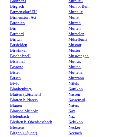
Bionnens
Muri AG
Birgisch
Muri b. Bern
Birmensdorf ZH
Muriaux
Birmenstorf AG
Murist
Bironico
Mürren
Birr
Murten
Birrhard
Murzelen
Birrwil
Müselbach
Birsfelden
Müstair
Birwinken
Mustér
Bischofszell
Müswangen
Bisisthal
Mutrux
Bissone
Mutten
Bister
Muttenz
Bitsch
Muzzano
Bivio
Näfels
Blankenburg
Nänikon
Blatten (Lötschen)
Nassen
Blatten b. Naters
Nassenwil
Blauen
Naters
Blausee-Mitholz
Nax
Bleienbach
Naz
Bleiken b. Oberdiessbach
Nebikon
Blessens
Necker
Blignou (Ayent)
Neerach