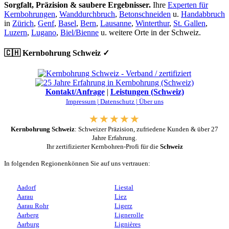
Sorgfalt, Präzision & saubere Ergebnisser.
Ihre
Experten für
Kernbohrungen
,
Wanddurchbruch
,
Betonschneiden
u.
Handabbruch
in
Zürich
,
Genf
,
Basel
,
Bern
,
Lausanne
,
Winterthur
,
St. Gallen
,
Luzern
,
Lugano
,
Biel/Bienne
u. weitere Orte in der Schweiz.
🇨🇭 Kernbohrung Schweiz ✓
Kontakt/Anfrage
|
Leistungen (Schweiz)
Impressum |
Datenschutz |
Über uns
Kernbohrung Schweiz
: Schweizer Präzision, zufriedene Kunden & über 27
Jahre Erfahrung.
Ihr zertifizierter Kernbohren-Profi für die
Schweiz
In folgenden Regionenkönnen Sie auf uns vertrauen:
Aadorf
Liestal
Aarau
Liez
Aarau Rohr
Ligerz
Aarberg
Lignerolle
Aarburg
Lignières