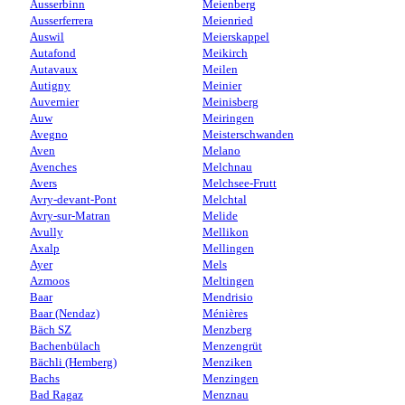
Ausserbinn
Meienberg
Ausserferrera
Meienried
Auswil
Meierskappel
Autafond
Meikirch
Autavaux
Meilen
Autigny
Meinier
Auvernier
Meinisberg
Auw
Meiringen
Avegno
Meisterschwanden
Aven
Melano
Avenches
Melchnau
Avers
Melchsee-Frutt
Avry-devant-Pont
Melchtal
Avry-sur-Matran
Melide
Avully
Mellikon
Axalp
Mellingen
Ayer
Mels
Azmoos
Meltingen
Baar
Mendrisio
Baar (Nendaz)
Ménières
Bäch SZ
Menzberg
Bachenbülach
Menzengrüt
Bächli (Hemberg)
Menziken
Bachs
Menzingen
Bad Ragaz
Menznau