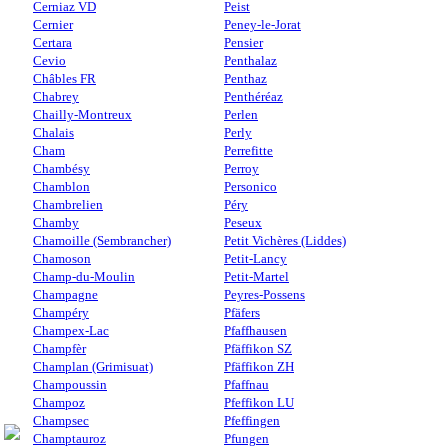
Cerniaz VD
Peist
Cernier
Peney-le-Jorat
Certara
Pensier
Cevio
Penthalaz
Châbles FR
Penthaz
Chabrey
Penthéréaz
Chailly-Montreux
Perlen
Chalais
Perly
Cham
Perrefitte
Chambésy
Perroy
Chamblon
Personico
Chambrelien
Péry
Chamby
Peseux
Chamoille (Sembrancher)
Petit Vichères (Liddes)
Chamoson
Petit-Lancy
Champ-du-Moulin
Petit-Martel
Champagne
Peyres-Possens
Champéry
Pfäfers
Champex-Lac
Pfaffhausen
Champfèr
Pfäffikon SZ
Champlan (Grimisuat)
Pfäffikon ZH
Champoussin
Pfaffnau
Champoz
Pfeffikon LU
Champsec
Pfeffingen
Champtauroz
Pfungen