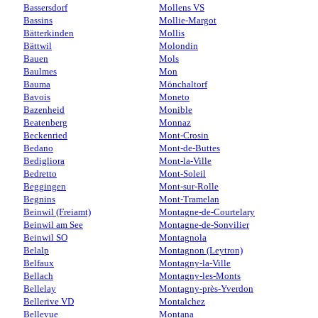
Bassersdorf
Mollens VS
Bassins
Mollie-Margot
Bätterkinden
Mollis
Bättwil
Molondin
Bauen
Mols
Baulmes
Mon
Bauma
Mönchaltorf
Bavois
Moneto
Bazenheid
Monible
Beatenberg
Monnaz
Beckenried
Mont-Crosin
Bedano
Mont-de-Buttes
Bedigliora
Mont-la-Ville
Bedretto
Mont-Soleil
Beggingen
Mont-sur-Rolle
Begnins
Mont-Tramelan
Beinwil (Freiamt)
Montagne-de-Courtelary
Beinwil am See
Montagne-de-Sonvilier
Beinwil SO
Montagnola
Belalp
Montagnon (Leytron)
Belfaux
Montagny-la-Ville
Bellach
Montagny-les-Monts
Bellelay
Montagny-près-Yverdon
Bellerive VD
Montalchez
Bellevue
Montana