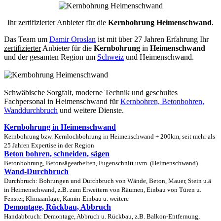
Ihr zertifizierter Anbieter für die
Kernbohrung Heimenschwand
.
Das Team um
Damir Oroslan
ist mit über 27 Jahren Erfahrung Ihr
zertifizierter
Anbieter für die
Kernbohrung
in
Heimenschwand
und der gesamten Region um
Schweiz
und Heimenschwand.
Schwäbische Sorgfalt, moderne Technik und geschultes
Fachpersonal
in Heimenschwand für
Kernbohren, Betonbohren,
Wanddurchbruch
und weitere Dienste.
Kernbohrung in Heimenschwand
Kernbohrung bzw. Kernlochbohrung in Heimenschwand + 200km, seit mehr als
25 Jahren Expertise in der Region
Beton bohren, schneiden, sägen
Betonbohrung, Betonsägearbeiten, Fugenschnitt uvm. (Heimenschwand)
Wand-Durchbruch
Durchbruch: Bohrungen und Durchbruch von Wände, Beton, Mauer, Stein u.ä
in Heimenschwand, z.B. zum Erweitern von Räumen, Einbau von Türen u.
Fenster, Klimaanlage, Kamin-Einbau u. weitere
Demontage, Rückbau, Abbruch
Handabbruch: Demontage, Abbruch u. Rückbau, z.B. Balkon-Entfernung,