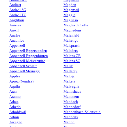
Andiast
Magden
Andwil SG
Mägenwil
Andwil TG
Maggia
Anglikon
Magliaso
Anières
Maglio di Colla
Anwil
Magnedens
Anzère
Maienfeld
Anzonico
Mairengo
Appenzell
Maisprach
Appenzell Eggerstanden
Maladers
Appenzell Enggenhütten
Malans GR
Appenzell Meistersrüte
Malans SG
Appenzell Schlatt
Malix
Appenzell Steinegg
Malleray
Apples
Maloja
Aproz (Nendaz)
Malters
Aquila
Malvaglia
Aran
Mamishaus
Aranno
Mammern
Arbaz
Mandach
Arbedo
Männedorf
Arboldswil
Mannenbach-Salenstein
Arbon
Mannens
Arcegno
Manno