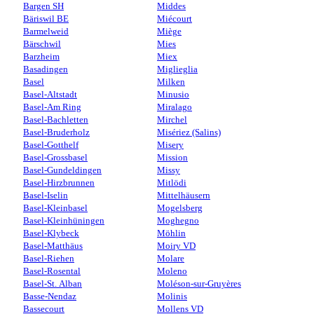
Bargen SH
Middes
Bäriswil BE
Miécourt
Barmelweid
Miège
Bärschwil
Mies
Barzheim
Miex
Basadingen
Miglieglia
Basel
Milken
Basel-Altstadt
Minusio
Basel-Am Ring
Miralago
Basel-Bachletten
Mirchel
Basel-Bruderholz
Misériez (Salins)
Basel-Gotthelf
Misery
Basel-Grossbasel
Mission
Basel-Gundeldingen
Missy
Basel-Hirzbrunnen
Mitlödi
Basel-Iselin
Mittelhäusern
Basel-Kleinbasel
Mogelsberg
Basel-Kleinhüningen
Moghegno
Basel-Klybeck
Möhlin
Basel-Matthäus
Moiry VD
Basel-Riehen
Molare
Basel-Rosental
Moleno
Basel-St. Alban
Moléson-sur-Gruyères
Basse-Nendaz
Molinis
Bassecourt
Mollens VD