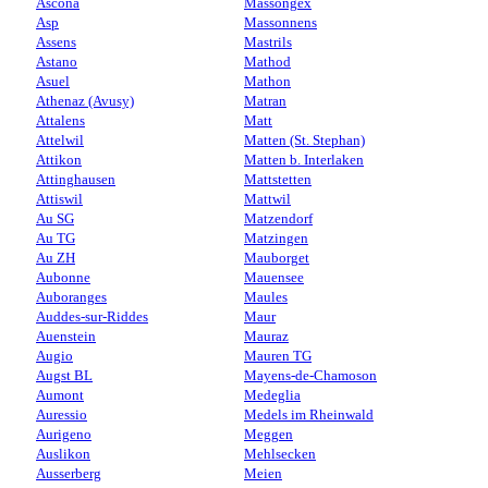
Ascona
Massongex
Asp
Massonnens
Assens
Mastrils
Astano
Mathod
Asuel
Mathon
Athenaz (Avusy)
Matran
Attalens
Matt
Attelwil
Matten (St. Stephan)
Attikon
Matten b. Interlaken
Attinghausen
Mattstetten
Attiswil
Mattwil
Au SG
Matzendorf
Au TG
Matzingen
Au ZH
Mauborget
Aubonne
Mauensee
Auboranges
Maules
Auddes-sur-Riddes
Maur
Auenstein
Mauraz
Augio
Mauren TG
Augst BL
Mayens-de-Chamoson
Aumont
Medeglia
Auressio
Medels im Rheinwald
Aurigeno
Meggen
Auslikon
Mehlsecken
Ausserberg
Meien