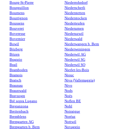
Bourg-St-Pierre
Niederrohrdorf
Bourguillon
Niederscherli
Bournens
Niederstetten
Bourrignon
Niederstocken
Boussens
Niederteufen
Bouveret
Niederurnen
Boveresse
Niederuzwil
Bovernier
Niederwald
Bowil
Niederwangen b. Bern
Bözberg
Niederweningen
Bözen
Niederwil AG
Braggio
Niederwil SG
Brail
Niederwil SO
Bramboden
Nierlet-les-Bois
Bramois
Niouc
Bratsch
Niva (Vallemaggia)
Braunau
Nivo
Braunwald
Nods
Bravuogn
Noës
Brè sopra Lugano
Noflen BE
Breganzona
Nohl
Breitenbach
Noiraigue
Bremblens
Noréaz
Bremgarten AG
Nottwil
Bremgarten b. Bern
Novaggio