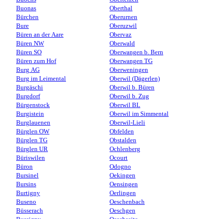
Buonas
Oberthal
Bürchen
Oberurnen
Bure
Oberuzwil
Büren an der Aare
Obervaz
Büren NW
Oberwald
Büren SO
Oberwangen b. Bern
Büren zum Hof
Oberwangen TG
Burg AG
Oberweningen
Burg im Leimental
Oberwil (Dägerlen)
Burgäschi
Oberwil b. Büren
Burgdorf
Oberwil b. Zug
Bürgenstock
Oberwil BL
Burgistein
Oberwil im Simmental
Burglauenen
Oberwil-Lieli
Bürglen OW
Obfelden
Bürglen TG
Obstalden
Bürglen UR
Ochlenberg
Büriswilen
Ocourt
Büron
Odogno
Bursinel
Oekingen
Bursins
Oensingen
Burtigny
Oerlingen
Buseno
Oeschenbach
Büsserach
Oeschgen