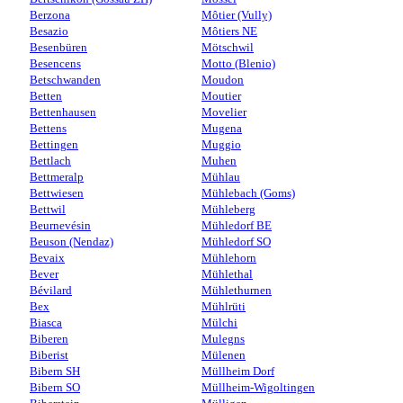
Berzona
Môtier (Vully)
Besazio
Môtiers NE
Besenbüren
Mötschwil
Besencens
Motto (Blenio)
Betschwanden
Moudon
Betten
Moutier
Bettenhausen
Movelier
Bettens
Mugena
Bettingen
Muggio
Bettlach
Muhen
Bettmeralp
Mühlau
Bettwiesen
Mühlebach (Goms)
Bettwil
Mühleberg
Beurnevésin
Mühledorf BE
Beuson (Nendaz)
Mühledorf SO
Bevaix
Mühlehorn
Bever
Mühlethal
Bévilard
Mühlethurnen
Bex
Mühlrüti
Biasca
Mülchi
Biberen
Mulegns
Biberist
Mülenen
Bibern SH
Müllheim Dorf
Bibern SO
Müllheim-Wigoltingen