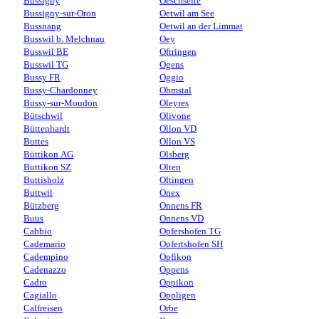
Bussigny
Oeschseite
Bussigny-sur-Oron
Oetwil am See
Bussnang
Oetwil an der Limmat
Busswil b. Melchnau
Oey
Busswil BE
Oftringen
Busswil TG
Ogens
Bussy FR
Oggio
Bussy-Chardonney
Ohmstal
Bussy-sur-Moudon
Oleyres
Bütschwil
Olivone
Büttenhardt
Ollon VD
Buttes
Ollon VS
Büttikon AG
Olsberg
Buttikon SZ
Olten
Buttisholz
Oltingen
Buttwil
Onex
Bützberg
Onnens FR
Buus
Onnens VD
Cabbio
Opfershofen TG
Cademario
Opfertshofen SH
Cadempino
Opfikon
Cadenazzo
Oppens
Cadro
Oppikon
Cagiallo
Oppligen
Calfreisen
Orbe