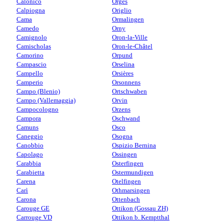
Calonico
Orges
Calpiogna
Origlio
Cama
Ormalingen
Camedo
Orny
Camignolo
Oron-la-Ville
Camischolas
Oron-le-Châtel
Camorino
Orpund
Campascio
Orselina
Campello
Orsières
Camperio
Orsonnens
Campo (Blenio)
Ortschwaben
Campo (Vallemaggia)
Orvin
Campocologno
Orzens
Campora
Oschwand
Camuns
Osco
Caneggio
Osogna
Canobbio
Ospizio Bernina
Capolago
Ossingen
Carabbia
Osterfingen
Carabietta
Ostermundigen
Carena
Otelfingen
Carì
Othmarsingen
Carona
Ottenbach
Carouge GE
Ottikon (Gossau ZH)
Carrouge VD
Ottikon b. Kemptthal