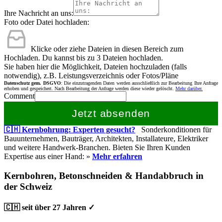
Ihre Nachricht an uns:
Foto oder Datei hochladen:
Klicke oder ziehe Dateien in diesen Bereich zum
Hochladen.
Du kannst bis zu 3 Dateien hochladen.
Sie haben hier die Möglichkeit, Dateien hochzuladen (falls
notwendig), z.B. Leistungsverzeichnis oder Fotos/Pläne
Datenschutz gem. DSGVO
: Die einzutragenden Daten werden ausschließlich zur Bearbeitung Ihre Anfrage
erhoben und gespeichert. Nach Bearbeitung der Anfrage werden diese wieder gelöscht.
Mehr darüber.
Comment
Jetzt absenden
🇨🇭 Kernbohrung: Experten gesucht?
Sonderkonditionen für
Bauunternehmen, Bauträger, Architekten, Installateure, Elektriker
und weitere Handwerk-Branchen. Bieten Sie Ihren Kunden
Expertise aus einer Hand: »
Mehr erfahren
Kernbohren, Betonschneiden & Handabbruch in
der Schweiz
🇨🇭 seit über 27 Jahren ✓