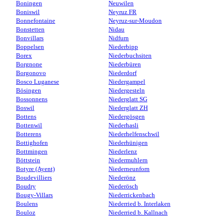
Boningen
Neuwilen
Boniswil
Neyruz FR
Bonnefontaine
Neyruz-sur-Moudon
Bonstetten
Nidau
Bonvillars
Nidfurn
Boppelsen
Niederbipp
Borex
Niederbuchsiten
Borgnone
Niederbüren
Borgonovo
Niederdorf
Bosco Luganese
Niedergampel
Bösingen
Niedergesteln
Bossonnens
Niederglatt SG
Boswil
Niederglatt ZH
Bottens
Niedergösgen
Bottenwil
Niederhasli
Botterens
Niederhelfenschwil
Bottighofen
Niederhünigen
Bottmingen
Niederlenz
Böttstein
Niedermuhlern
Botyre (Ayent)
Niederneunforn
Boudevilliers
Niederönz
Boudry
Niederösch
Bougy-Villars
Niederrickenbach
Boulens
Niederried b. Interlaken
Bouloz
Niederried b. Kallnach