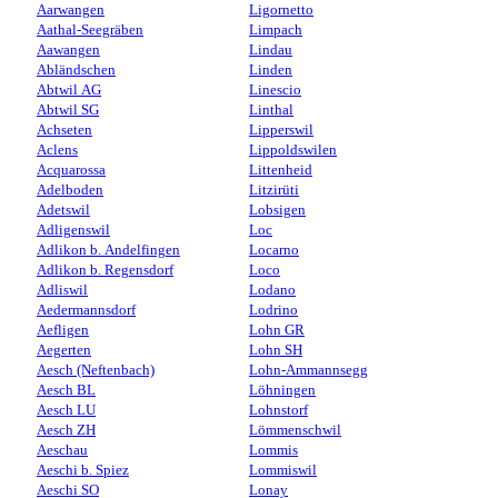
Aarwangen
Ligornetto
Aathal-Seegräben
Limpach
Aawangen
Lindau
Abländschen
Linden
Abtwil AG
Linescio
Abtwil SG
Linthal
Achseten
Lipperswil
Aclens
Lippoldswilen
Acquarossa
Littenheid
Adelboden
Litzirüti
Adetswil
Lobsigen
Adligenswil
Loc
Adlikon b. Andelfingen
Locarno
Adlikon b. Regensdorf
Loco
Adliswil
Lodano
Aedermannsdorf
Lodrino
Aefligen
Lohn GR
Aegerten
Lohn SH
Aesch (Neftenbach)
Lohn-Ammannsegg
Aesch BL
Löhningen
Aesch LU
Lohnstorf
Aesch ZH
Lömmenschwil
Aeschau
Lommis
Aeschi b. Spiez
Lommiswil
Aeschi SO
Lonay