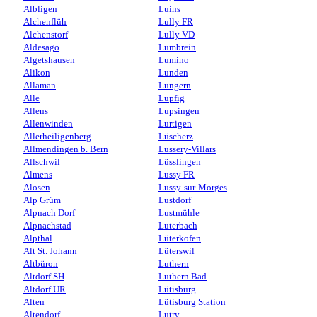
Albligen
Luins
Alchenflüh
Lully FR
Alchenstorf
Lully VD
Aldesago
Lumbrein
Algetshausen
Lumino
Alikon
Lunden
Allaman
Lungern
Alle
Lupfig
Allens
Lupsingen
Allenwinden
Lurtigen
Allerheiligenberg
Lüscherz
Allmendingen b. Bern
Lussery-Villars
Allschwil
Lüsslingen
Almens
Lussy FR
Alosen
Lussy-sur-Morges
Alp Grüm
Lustdorf
Alpnach Dorf
Lustmühle
Alpnachstad
Luterbach
Alpthal
Lüterkofen
Alt St. Johann
Lüterswil
Altbüron
Luthern
Altdorf SH
Luthern Bad
Altdorf UR
Lütisburg
Alten
Lütisburg Station
Altendorf
Lutry