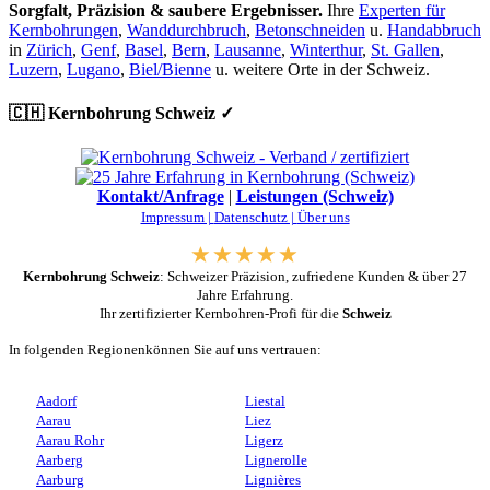
Sorgfalt, Präzision & saubere Ergebnisser.
Ihre
Experten für
Kernbohrungen
,
Wanddurchbruch
,
Betonschneiden
u.
Handabbruch
in
Zürich
,
Genf
,
Basel
,
Bern
,
Lausanne
,
Winterthur
,
St. Gallen
,
Luzern
,
Lugano
,
Biel/Bienne
u. weitere Orte in der Schweiz.
🇨🇭 Kernbohrung Schweiz ✓
Kontakt/Anfrage
|
Leistungen (Schweiz)
Impressum |
Datenschutz |
Über uns
Kernbohrung Schweiz
: Schweizer Präzision, zufriedene Kunden & über 27
Jahre Erfahrung.
Ihr zertifizierter Kernbohren-Profi für die
Schweiz
In folgenden Regionenkönnen Sie auf uns vertrauen:
Aadorf
Liestal
Aarau
Liez
Aarau Rohr
Ligerz
Aarberg
Lignerolle
Aarburg
Lignières